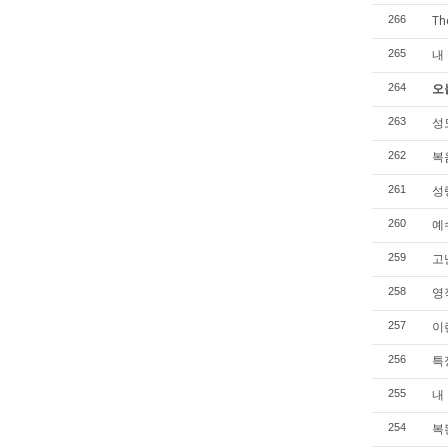
Th
266
내 
265
오
264
성
263
복음
262
성
261
예수
260
고
259
영
258
이
257
특정
256
내
255
복
254