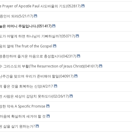
e Prayer of Apostle Paul 사도바울의 기도(052817)
증인이 되라(5/21/17)
늘은 어머니 주일입니다.(051417)
도가 어떻게 하면 하나님이 기뻐하실까?(050717)
의 열매 The fruit of the Gospel
령충만하여 즐거운 마음으로 충성합시다(042317)
 그리스도의 부활(The Resurrection of Jesus Christ)(041617)
난주간을 맞으며 우리가 준비해야 할일(040917)
적 좋은 것을 회복하는 신앙(4/2/17
런 사람은 세상이 감당치 못하도다(02/26/17)
한 약속 A Specific Promise
 마음에 확실하게 새겨야 할 것
된 삶을 살기 원하는가?