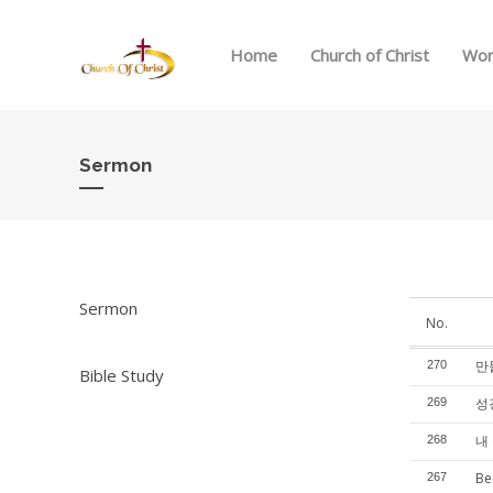
Home
Church of Christ
Wor
Sermon
Sermon
No.
만
270
Bible Study
성
269
내
268
Be
267