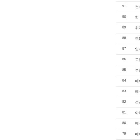
천사
91
한 
90
위대
89
경문
88
임마
87
교권
86
부활
85
예수
84
예수
83
성경
82
아리
81
예수
80
예수
79