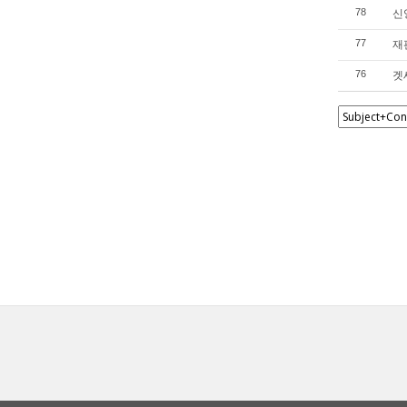
신앙
78
재판
77
겟세
76