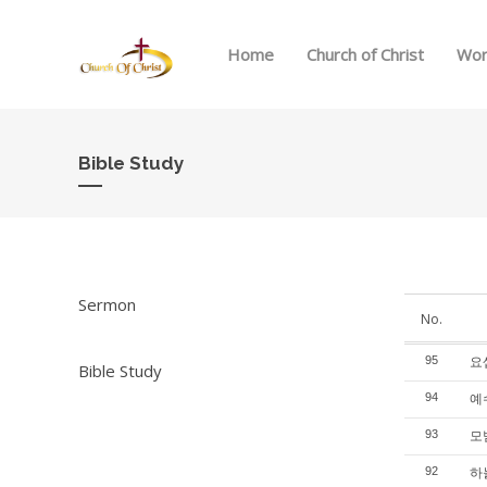
Home
Church of Christ
Wor
Bible Study
Sermon
No.
요셉
95
Bible Study
예수
94
모범
93
하늘
92