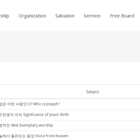
Skip to menu
ship
Organization
Salvation
Sermon
Free Board
Subject
은 어떤 사람인가? Who is Joseph?
탄생의 의의 Significance of Jesus' Birth
적인 예배 Exemplary worship
에서 들려오는 음성 Voice from heaven