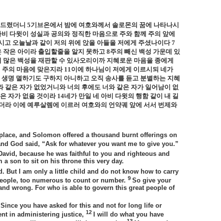
 드렸더니
5
기브온에서 밤에 여호와께서 솔로몬의 꿈에 나타나시
아비 다윗이 성실과 공의와 정직한 마음으로 주와 함께 주의 앞에
하시고 오늘날과 같이 저의 위에 앉을 아들을 저에게 주셨나이다
7
은 작은 아이라 출입할줄을 알지 못하고
8
주의 빼신 백성 가운데 있
이 많은 백성을 재판할 수 있사오리이까 지혜로운 마음을 종에게
 주의 마음에 맞은지라
11
이에 하나님이 저에게 이르시되 네가
 생명 멸하기도 구하지 아니하고 오직 송사를 듣고 분별하는 지혜
와 같은 자가 없었거니와 너의 후에도 너와 같은 자가 일어남이 없
같은 자가 없을 것이라
14
네가 만일 네 아비 다윗의 행함 같이 내 길
더라 이에 예루살렘에 이르러 여호와의 언약궤 앞에 서서 번제와
h place, and Solomon offered a thousand burnt offerings on
and God said, “
Ask for whatever you want me to give you
.”
avid, because he was faithful to you and righteous and
a son to sit on his throne this very day.
 But I am only a little child and do not know how to carry
9
people, too numerous to count or number.
So give your
and wrong. For who is able to govern this great people of
Since you have asked for this and not for long life or
12
ent in administering justice,
I will do what you have
13