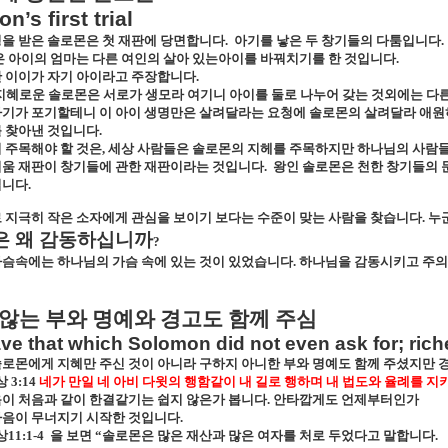
n’s first trial
을 받은 솔로몬은 첫 재판에 당면합니다
.
아기를 낳은 두 창기들의 다툼입니다
.
은 아이의 엄마는 다른 여인의 살아 있는아이를 바꿔치기를 한 것입니다
.
 이이가 자기 아이라고 주장합니다
.
지혜로운 솔로몬은 서로가 생모라 여기니 아이를 둘로 나누어 갖는 것외에는 다른
기가 포기할테니 이 아이 생명만은 살려달라는 요청에 솔로몬의 살려달라 애원
 찾아낸 것입니다
.
 주목해야 할 것은
,
세상 사람들은 솔로몬의 지헤를 주목하지만 하나님의 사람들
움 재판이 창기들에 관한 재판이라는 것입니다
.
왕인 솔로몬은 천한 창기들의 
입니다
.
 지극히 작은 소자에게 관심을 보이기 보다는 수준이 맞는 사람을 찾습니다
.
누
은 왜 감동하십니까
?
슴속에는 하나님의 가슴 속에 있는 것이 있었습니다
.
하나님을 감동시키고 주의
않는 부와 명예와 경고도 함께 주심
ve that which Solomon did not even ask for; ric
로몬에게 지혜만 주신 것이 아니라 구하지 아니한 부와 명예도 함께 주셨지만 
상
3:14
네가 만일 네 아비 다윗의 행함같이 내 길로 행하며 내 법도와 율례를 지키
이 처음과 같이 한결같기는 쉽지 않은가 봅니다
.
안타깝게도 언제부터인가
마음이 무너지기 시작한 것입니다
.
상
11:1-4
을 보면
“
솔로몬은 많은 재산과 많은 여자를 처로 두었다고 말합니다
.