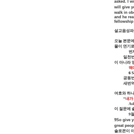
asked. I w
will give 
walk in ob
and he rea
fellowship 
설교음성파일
오늘 본문
물이 연기로
번
일천번제란
이 아니라 
역
6 S
공동번
새번
여호와 하
“
내가
Ask
이 질문에 
9
9So give y
great peop
솔로몬이 이