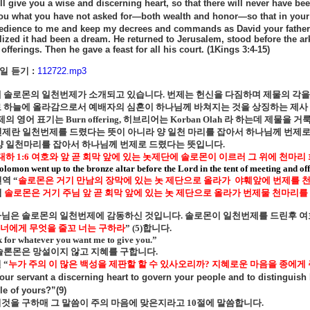
ill give you a wise and discerning heart, so that there will never have be
you what you have not asked for—both wealth and honor—so that in your
edience to me and keep my decrees and commands as David your father di
lized it had been a dream. He returned to Jerusalem, stood before the ar
offerings. Then he gave a feast for all his court. (1Kings 3:4-15)
 듣기 :
112722.mp3
에 솔로몬의 일천번제가 소개되고 있습니다
.
번제는 헌신을 다짐하며 제물의 각을
 하늘에 올라감으로서 예배자의 심혼이 하나님께 바쳐지는 것을 상징하는 제사
제의 영어 표기는
Burn offering,
히브리어는
Korban Olah
라 하는데 제물을 거
 일천번제를 드렸다는 뜻이 아니라 양 일천 마리를 잡아서 하나님께 번제로
양 일천마리를 잡아서 하나님께 번제로 드렸다는 뜻입니다
.
대하
1:6
여호와 앞 곧 회막 앞에 있는 놋제단에 솔로몬이 이르러 그 위에 천마
olomon went up to the bronze altar before the Lord in the tent of meeting and off
역
“
솔로몬은 거기 만남의 장막에 있는 놋 제단으로 올라가
야훼앞에 번제를 
역
솔로몬은 거기 주님 앞 곧 회막 앞에 있는 놋 제단으로 올라가 번제물 천마리를
나님은 솔로몬의 일천번제에 감동하신 것입니다
.
솔로몬이 일천번제를 드린후 여
 너에게 무엇을 줄꼬 너는 구하라
” (5)
합니다
.
 for whatever you want me to give you.”
솔론몬은 망설이지 않고 지혜를 구합니다
.
절
“
누가 주의 이 많은 백성을 제판할 할 수 있사오리까
?
지혜로운 마음을 종에게 
our servant a discerning heart to govern your people and to distinguish
le of yours?”(9)
것을 구하매 그 말씀이 주의 마음에 맞은지라고
10
절에 말씀합니다
.