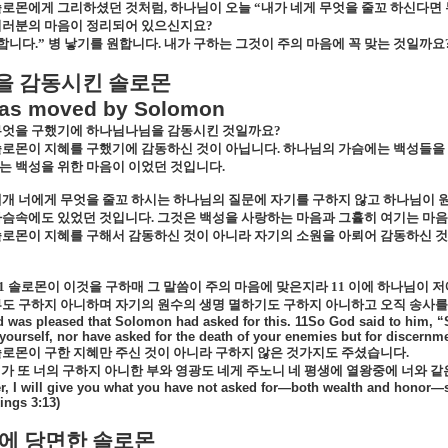
솔로몬에게 그리하셨던 것처럼
,
하나님이 오늘
“
내가 네게 무엇을 줄꼬 하신다면
여러분의 마음이 정리되어 있으신지요
?
합니다
.”
병 낳기를 원합니다
.
내가 구하는 그것이 주의 마음에 꼭 맞는 것일까요
을 감동시킨 솔로몬
as moved by Solomon
무엇을 구했기에 하나님나님을 감동시킨 것일까요
?
솔로몬이 지혜를 구했기에 감동하신 것이 아닙니다
.
하나님의 가슴에는 백성들을
는 백성을 위한 마음이 이었던 것입니다
.
개 너에게 무엇을 줄꼬 하시는 하나님의 질문에 자기를 구하지 않고 하나님이 
가슴속에도 있었던 것입니다
.
그것은 백성을 사랑하는 마음과 그휼히 여기는 마
로몬이 지혜를 구해서 감동하신 것이 아니라 자기의 소원을 아뢰어 감동하신 것
11
솔로몬이 이것을 구하매 그 말씀이 주의 마음에 맞은지라
11
이에 하나님이 저
도 구하지 아니하며 자기의 원수의 생명 멸하기도 구하지 아니하고 오직 송사
 was pleased that Solomon had asked for this. 11So God said to him, “Si
 yourself, nor have asked for the death of your enemies but for discernmen
로몬이 구한 지혜만 주신 것이 아니라 구하지 않은 것가지도 주셨습니다
.
가 또 너의 구하지 아니한 부와 영광도 네게 주노니 네 평생에 열왕중에 너와 같
, I will give you what you have not asked for—both wealth and honor—so
ings 3:13)
에 당면한 솔로몬