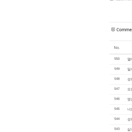
Comme
No.
열매
550
일어
549
성령
548
모든
547
영접
546
너희
545
성령
544
삶과
543