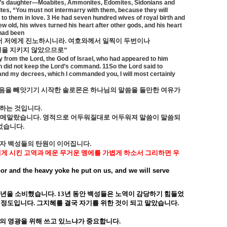
h’s daughter—Moabites, Ammonites, Edomites, Sidonians and
lites, “You must not intermarry with them, because they will
 to them in love. 3 He had seven hundred wives of royal birth and
 old, his wives turned his heart after other gods, and his heart
 had been
서 저에게 진노하시니라
.
여호와께서 일찍이 두번이나
령을 지키지 않았으므로
”
from the Lord, the God of Israel, who had appeared to him
n did not keep the Lord’s command. 11So the Lord said to
and my decrees, which I commanded you, I will most certainly
음을 빼앗기기 시작한 솔로몬은 하나님의 말씀을 들만한 여유가
 하는 것입니다
.
 메말랐습니다
.
영적으로 어두워질대로 어두워져 말씀이 말씀되
이었습니다
.
자 백성들의 탄원이 이어집니다
.
게 시킨 고역과 메운 무거운 멩에를 가볍게 하소서 그리하면 우
bor and the heavy yoke he put on us, and we will serve
년을 소비했습니다
. 13
년 동안 백성들은 노역이 감당하기 힘들었
들 정도입니다
.
그지혜를 결국 자기를 위한 것이 되고 말았습니다
.
님의 영광을 위해 쓰고 있느냐가 중요합니다
.