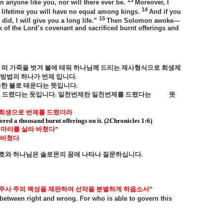
en anyone like you, nor will there ever be.
Moreover, I
14
 lifetime you will have no equal among kings.
And if you
15
d, I will give you a long life.”
Then Solomon awoke—
k of the Lord’s covenant and sacrificed burnt offerings and
 떠 가죽을 벗겨 불에 태워 하나님께 드리는 제사형식으로 희생제
 방법의 하나가 번제 입니다
.
룩한 불로 태운다는 뜻입니다
.
 드렸다는 듯입니다
.
일천번제란 일천번제를 드렸다는 뜻
리 희생으로 번제를 드렸더라
ered a thousand burnt offerings on it. (2Chronicles 1:6)
천마리를 살라 바쳤다
”
 바쳤다
호와 하나님은 솔로몬의 꿈에 나타나 질문하십니다
.
주사 주의 백성을 재판하여 선악을 분별하게 하옵소서
”
 between right and wrong. For who is able to govern this