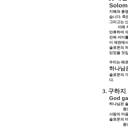
Solomo
지혜와 총명
습니다
.
죽
그리고는 산
이때 
만류하며 자
진짜 어미를
이 재판에서
솔로몬의 처
있었을 것
우리는 때로
하나님
솔로몬의 가
다
.
3.
구하지 
God ga
하나님은 솔
왕
사람의 마음
솔로몬의 
왕