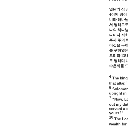
열왕기 상
3
4
이에 왕이
니라 하나님
서 행하므로
나의 하나님
나이다 저희
주사 주의 
이것을 구하
를 구하였
으리라
13
로 행하며 
수은제를 
4
The king
that altar.
6
Solomon 
upright in
7
“Now, Lo
out my du
servant a 
yours?”
10
The Lor
wealth for