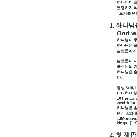
하나님이 
분명하게 
“
보기를 원
1.
하나님
God w
하나님이 
하나님은 
솔로몬에게
솔로몬이 내
솔로몬의 
하나님은 솔
다
.
왕상
3:10,
아니하며 부
10The Lord
wealth for
하나님은 솔
왕상
3:13
내
13Moreover
kings. (1 K
2.
첫 재판