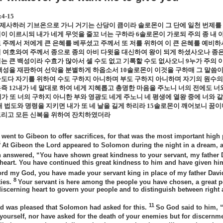
:4-15
 제사하러 기브온으로 가니 거기는 산당이 큼이라 솔로몬이 그 단에 일천 번제를
이 이르시되 내가 네게 무엇을 줄꼬 너는 구하라
6
솔로몬이 가로되 주의 종 내 
 주께서 저에게 큰 은혜를 베푸셨고 주께서 또 저를 위하여 이 큰 은혜를 예비
 여호와여 주께서 종으로 종의 아비 다윗을 대신하여 왕이 되게 하셨사오나 종
는 큰 백성이라 수효가 많아서 셀 수도 없고 기록할 수도 없사오니
9
누가 주의 
백성을 재판하여 선악을 분별하게 하옵소서
10
솔로몬이 이것을 구하매 그 말씀이
도다 자기를 위하여 수도 구하지 아니하며 부도 구하지 아니하며 자기의 원수의
은즉
12
내가 네 말대로 하여 네게 지혜롭고 총명한 마음을 주노니 너의 전에도 너
내가 또 너의 구하지 아니한 부와 영광도 네게 주노니 네 평생에 열왕 중에 너와 
내 법도와 명령을 지키면 내가 또 네 날을 길게 하리라
15
솔로몬이 깨어보니 꿈이
드리고 모든 신복을 위하여 잔치하였더라
 went to Gibeon to offer sacrifices, for that was the most important hig
5
At Gibeon the Lord appeared to Solomon during the night in a dream, 
answered, “You have shown great kindness to your servant, my father D
 heart. You have continued this great kindness to him and have given him 
rd my God, you have made your servant king in place of my father David.
8
ties.
Your servant is here among the people you have chosen, a great 
discerning heart to govern your people and to distinguish between right 
11
d was pleased that Solomon had asked for this.
So God said to him, “
 yourself, nor have asked for the death of your enemies but for discernm