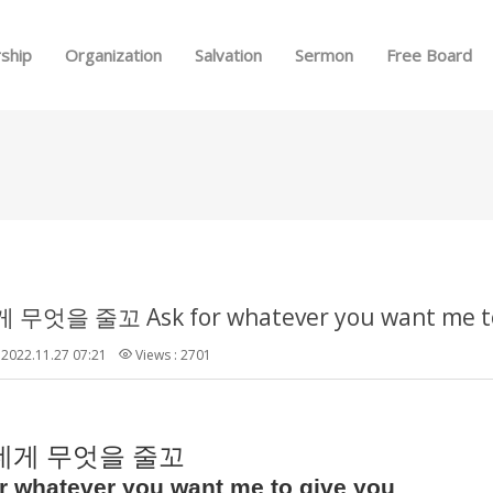
Skip to menu
ship
Organization
Salvation
Sermon
Free Board
무엇을 줄꼬 Ask for whatever you want me to
2022.11.27 07:21
Views : 2701
네게 무엇을 줄꼬
r whatever you want me to give you