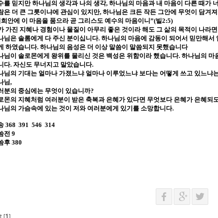
수를 믿지만 하나님의 생각과 나의 생각
,
하나님의 마음과 내 마음이 다른 때가 
람은 더 큰 그릇이냐에 관심이 있지만
,
하나님은 크든 작든 그안에 무엇이 담겨져
희안에 이 마음을 품으라 곧 그리스도 예수의 마음이니
”(
빌
2:5)
가 가진 지혜나 경험이나 물질이 아무리 좋은 것이라 해도 그 삶의 목적이 나라
나님은 솔롬에게 다 주신 분이십니다
.
하나님의 마음에 감동이 되어서 믿만해서
게 하였습니다
.
하나님의 음성은 더 이상 말씀이 말씀되지 못했습니다
나님이 솔로몬에게 왕위를 물리신 것은 백성은 위함이라 했습니다
.
하나님의 마
니다
.
자신도 무너지고 말았습니다
.
나님의 기대는 얼마나 가졌느냐 얼마나 이루었느냐 보다는 어떻게 쓰고 있느냐
나님
,
러분의 중심에는 무엇이 있습니까
?
로몬의 지혜처럼 여러분이 받은 축복과 은혜가 있다면 무엇보다 은혜가 은혜되
나님의 가슴속에 있는 것이 저와 여러분에게 있기를 소망합니다
.
송
368
391
546
314
씀전
9
씀후
380
 [
1
]