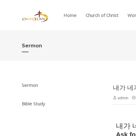
Home
Church of Christ
Wor
Sermon
Sermon
내가 네게 
admin
Bible Study
내가 
Ask fo