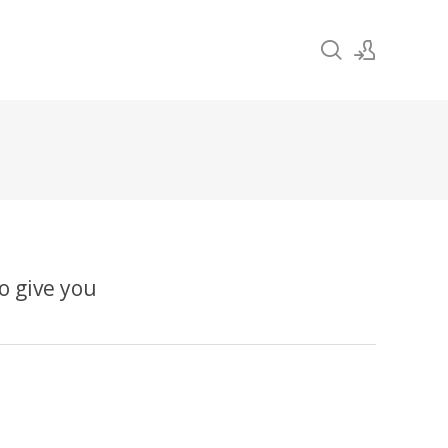
Sign In
Sign Up
 give you