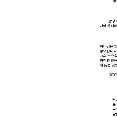
1K
왕상
저에게 나타
하나님은 
없었습니다
그의 부요
영적인 문
지 못한 것
왕상
하
을
우
달