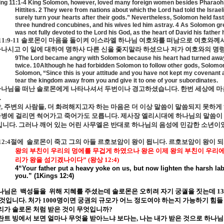
ing 11:1-4 King Solomon, however, loved many foreign women besides Pharao
Hittites. 2 They were from nations about which the Lord had told the Israe
surely turn your hearts after their gods.” Nevertheless, Solomon held fast
three hundred concubines, and his wives led him astray. 4 As Solomon grew
was not fully devoted to the Lord his God, as the heart of David his father
11:9-11
솔로몬이 마음을 돌이켜 이스라엘 하나님 여호와를 떠남으로 여호와께
나시고 이 일에 대하여 명하사 다른 신을 좇지말라 하셨으나 저가 여호와의 명
9The Lord became angry with Solomon because his heart had turned away 
twice. 10Although he had forbidden Solomon to follow other gods, Solomo
Solomon, “Since this is your attitude and you have not kept my covenant 
tear the kingdom away from you and give it to one of your subordinates.
하나님을 떠난 솔로몬에게 나타나셔서 두번이나 경고하셨습니다
.
한번 세상에 마
.
함
,
주변의 사람들
,
더 화려해지고자 하는 마음은 더 이상 말씀이 말씀되지 못하게
둥병에 걸리면 썩어가고 죽어가도 모릅니다
.
제사장 엘리시대에 하나님의 말씀이
입니다
.
그러나 깨어 있는 어린 사무엘은 반대로 하나님의 음성에 민감한 소년
12:4
절에
솔로몬이 죽고 그의 아들 르호보암이 왕이 됩니다
.
르호보암이 왕이 되
왕의 부친이 우리의 멍에를 무겁게 하였으나 왕은 이제 왕의 부친이 우리에
리가 왕을 섬기겠나이다
” (
왕상
12:4)
4“Your father put a heavy yoke on us, but now lighten the harsh la
you.” (1Kings 12:4)
나님은
백성들을
위해 지혜를 주셨는데 솔로몬은 오히려 자기 궁궐을 짓는데
13
 것입니다
.
처가
1000
명이면 궁권의 규모가 어느 정도여야 하는지 가능하기 힘
리가 솔로몬 처럼 받은 것이 무엇입니까
?
란트 빙에서 보면 얼마나 무엇을 받아느냐 보다는
,
나는 내가 받은 것으로 하나