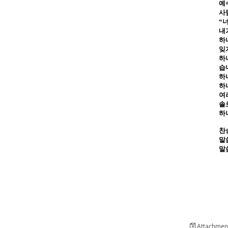
예
사
“
너
내
하
잊
하
습
하
하
여
솔
하
찬
말
말
Attachment