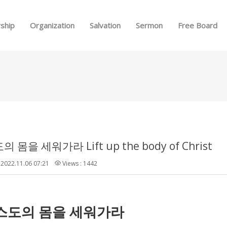
Skip to menu
ship
Organization
Salvation
Sermon
Free Board
몸을 세워가라 Lift up the body of Christ
2022.11.06 07:21
Views : 1442
스도의 몸을 세워가라