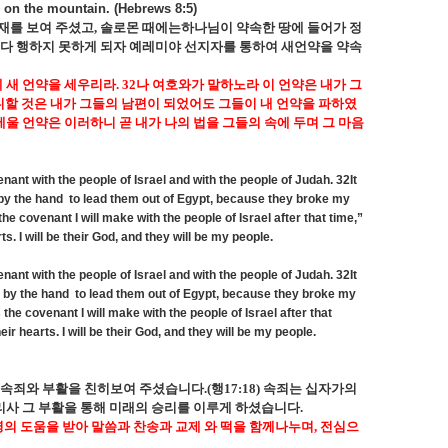
u on the mountain. (Hebrews 8:5)
재를 보여 주셨고
,
솔로몬 때에는하나님이 약속한 땅에 들어가 정
다 행하지 못하게 되자 예레미야 선지자를 통하여 새언약을 약속
에 새 언약을 세우리라
. 32
나 여호와가 말하노라 이 언약은 내가 그
니할 것은 내가 그들의 남편이 되었어도 그들이 내 언약을 파하였
세울 언약은 이러하니 곧 내가 나의 법을 그들의 속에 두며 그 마음
ant with the people of Israel and with the people of Judah. 32It
 by the hand
to lead them out of Egypt, because they broke my
e covenant I will make with the people of Israel after that time,”
ts. I will be their God, and they will be my people.
ant with the people of Israel and with the people of Judah. 32It
m by the hand
to lead them out of Egypt, because they broke my
he covenant I will make with the people of Israel after that
eir hearts. I will be their God, and they will be my people.
 속죄와 부활을 친히보여 주셨습니다
.(
행
17:18)
속죄는 십자가의
리사 그 부활을 통해 미래의 승리를 이루게 하셨습니다
.
 도움을 받아 말씀과 찬송과 교제 와 떡을 함께나누며
,
전심으