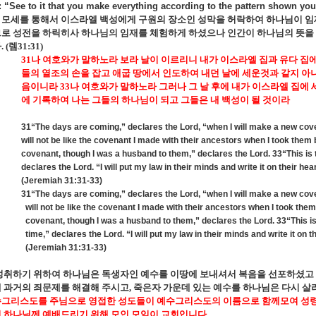
: “See to it that you make everything according to the pattern shown yo
모세를 통해서 이스라엘 백성에게 구원의 장소인 성막을 허락하여 하나님이 임
로 성전을 하릭히사 하나님의 임재를 체험하게 하셨으나 인간이 하나님의 뜻을 
다
. (
렘
31:31)
31
나 여호와가 말하노라 보라 날이 이르리니 내가 이스라엘 집과 유다 집
들의 열조의 손을 잡고 애굽 땅에서 인도하여 내던 날에 세운것과 같지 아
음이니라
33
나 여호와가 말하노라 그러나 그 날 후에 내가 이스라엘 집에 
에 기록하여 나는 그들의 하나님이 되고 그들은 내 백성이 될 것이라
31“The days are coming,” declares the Lord, “when I will make a new coven
will not be like the covenant I made with their ancestors when I took them
covenant, though I was a husband to them,” declares the Lord. 33“This is th
declares the Lord. “I will put my law in their minds and write it on their hear
(Jeremiah 31:31-33)
31“The days are coming,” declares the Lord, “when I will make a new coven
will not be like the covenant I made with their ancestors when I took the
covenant, though I was a husband to them,” declares the Lord. 33“This is t
time,” declares the Lord. “I will put my law in their minds and write it on th
(Jeremiah 31:31-33)
성취하기 위하여 하나님은 독생자인 예수를 이땅에 보내셔서 복음을 선포하셨고
 과거의 죄문제를 해결해 주시고
,
죽은자 가운데 있는 예수를 하나님은 다시 살
그리스도를 주님으로 영접한 성도들이 예수그리스도의 이름으로 함께모여 성령의
 하나님께 예배드리기 위해 모인 모임이 교회입니다
.