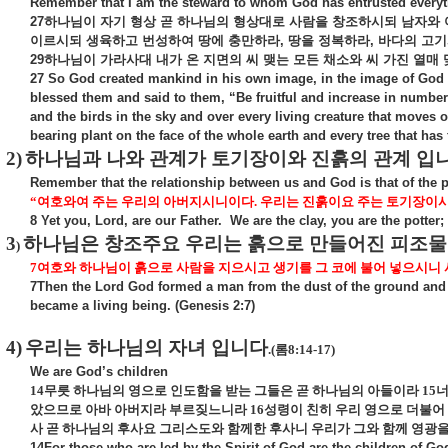
Remember that I am the steward to whom God has entrusted everyt
27
하나님이
자기
형상
곧
하나님의
형상대로
사람을
창조하시되
남자와
이르시되
생육하고
번성하여
땅에
충만하라
,
땅을
정복하라
,
바다의
고기
29
하나님이
가라사대
내가
온
지면의
씨
맺는
모든
채소와
씨
가진
열매
27 So God created mankind in his own image, in the image of God 
blessed them and said to them, “Be fruitful and increase in number; 
and the birds in the sky and over every living creature that moves 
bearing plant on the face of the whole earth and every tree that has f
2)
하나님과 나와 관계가 토기장이와 진흙의 관계 입
Remember that the relationship between us and God is that of the p
“
여호와여 주는 우리의 아버지시니이다
.
우리는 진훍이요 주는 토기장이시
8 Yet you, Lord, are our Father.
We are the clay, you are the potter;
3
하나님은 창조주요 우리는 흙으로 만들어진 피조물
)
7
여호와 하나님이 흙으로 사람을 지으시고 생기를 그 코에 불어 넣으시니
7Then the Lord God formed a man from the dust of the ground and br
became a living being. (Genesis 2:7)
4)
우리는 하나님의 자녀 입니다
.(
롬
8:14-17)
We are God’s children
14
무릇 하나님의 영으로 인도함을 받는 그들은 곧 하나님의 아들이라
15
너
았으므로 아바 아버지라 부르짖느니라
16
성령이 친히 우리 영으로 더불어
사 곧 하나님의 후사요 그리스도와 함께한 후사니 우리가 그와 함께 영광을
14For those who are led by the Spirit of God are the children of G