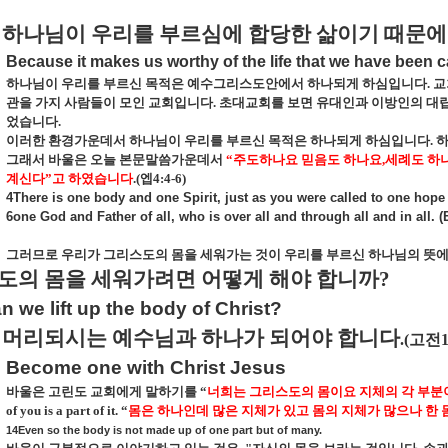
하나님이 우리를 부르심에 합당한 삶이기 때문에
Because it makes us worthy of the life that we have been c
하나님이 우리를 부르신 목적은 예수그리스도안에서 하나되게 하심입니다
.
교
관을 가지 사람들이 모인 교회입니다
.
초대교회를 보면 유대인과 이방인의 대
었습니다
.
이러한 환경가운데서 하나님이 우리를 부르신 목적은 하나되게 하심입니다
.
하
그래서 바울은 오늘 본문말씀가운데서
“
주도하나요 믿음도 하나요
,
세례도 하
계신다
”
고 하였습니다
.(
엡
4:4-6)
4There is one body and one Spirit, just as you were called to one hope
6one God and Father of all, who is over all and through all and in all. 
그러므로 우리가 그리스도의 몸을 세워가는 것이 우리를 부르신 하나님의 뜻
도의 몸을 세워가려면 어떻게 해야 합니까
?
 we lift up the body of Christ?
머리되시는 예수님과 하나가 되어야 합니다
.(
고전
1
Become one with Christ Jesus
바울은 고린도 교회에게 말하기를
“
너희는 그리스도의 몸이요 지체의 각 부
of you is a part of it.
“
몸은 하나인데 많은 지체가 있고 몸의 지체가 많으나 한
14Even so the body is not made up of one part but of many.