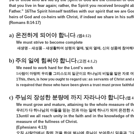
that you live in fear again; rather, the Spirit you received brough
Father.” 16The Spirit himself testifies with our spirit that we are G
heirs of God and co-heirs with Christ, if indeed we share in his suff
(Romans 8:14-17)
a)
온전하게 되어야 합니다
. (
엡
4:12)
We must strive to become complete
새생명
–
새성품
–
새생활하여 성령의 열매
,
빛의 열매
,
신의 성품에 참여해
b)
주의 일에 힘써야 합니다
.(
고전
4:1,2)
We need to work hard for the Lord’s work
1
사람이 마땅히 우리를 그리스도의 일군이요 하나님의 비밀을 맡은 자로 
1This, then, is how you ought to regard us: as servants of Christ and
is required that those who have been given a trust must prove faithful
c)
주님의 장성한 분량에 까지 자라나야 합니다
.(
엡
4
We must grow and mature, attaining to the whole measure of the
우리가 다 하나님의 아들을 믿는 것과 아는 일에 하나가 되어 온전한
13until we all reach unity in the faith and in the knowledge of
measure of the fullness of Christ.
(Ephesians 4:13)
오직
사랑안에서
참된
것을
하여
범사에
주님이
보여주신
믿음과
그