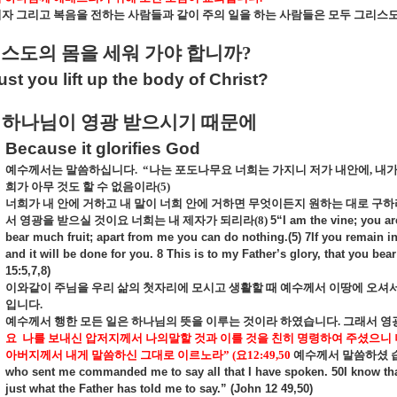
자 그리고 복음을 전하는 사람들과 같이 주의 일을 하는 사람들은 모두 그리스
리스도의 몸을 세워 가야 합니까
?
t you lift up the body of Christ?
하나님이 영광 받으시기 때문에
Because it glorifies God
예수께서는 말씀하십니다
.
“
나는 포도나무요 너희는 가지니 저가 내안에
,
내가
희가 아무 것도 할 수 없음이라
(5)
너희가 내 안에 거하고 내 말이 너희 안에 거하면 무엇이든지 원하는 대로 구
서 영광을 받으실 것이요 너희는 내 제자가 되리라
(8)
5“I am the vine; you ar
bear much fruit; apart from me you can do nothing.(5) 7If you remain
and it will be done for you. 8 This is to my Father’s glory, that you be
15:5,7,8)
이와같이 주님을 우리 삶의 첫자리에 모시고 생활할 때 예수께서 이땅에 오셔서
입니다
.
예수께서 행한 모든 일은 하나님의 뜻을 이루는 것이라 하였습니다
.
그래서 영
요
나를 보내신 압저지께서 나의말할 것과 이를 것을 친히 명령하여 주셨으니 
아버지께서 내게 말씀하신 그대로 이르노라
” (
요
12:49,50
예수께서 말씀하셨 
who sent me commanded me to say all that I have spoken. 50I know that
just what the Father has told me to say.” (John 12 49,50)