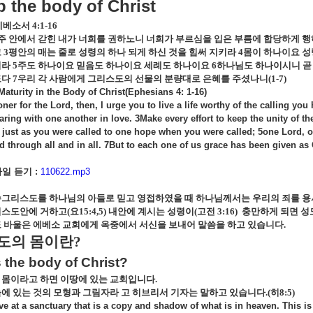
up the body of Christ
에베소서
4:1-16
주 안에서 갇힌 내가 너희를 권하노니 너희가 부르심을 입은 부름에 합당하게 
고
3
평안의 매는 줄로 성령의 하나 되게 하신 것을 힘써 지키라
4
몸이 하나이요 성
니라
5
주도 하나이요 믿음도 하나이요 세례도 하나이요
6
하나님도 하나이시니 곧
도다
7
우리 각 사람에게 그리스도의 선물의 분량대로 은혜를 주셨나니
(1-7)
Maturity in the Body of Christ(Ephesians 4: 1-16)
oner for the Lord, then, I urge you to live a life worthy of the calling y
earing with one another in love. 3Make every effort to keep the unity of 
, just as you were called to one hope when you were called; 5one Lord, o
nd through all and in all. 7But to each one of us grace has been given as C
일 듣기 :
110622.mp3
그리스도를 하나님의 아들로 믿고 영접하였을 때 하나님께서는 우리의 죄를 
리스도안에 거하고
(
요
15:4,5)
내안에 계시는 성령이
(
고전
3:16)
충만하게 되면 성
 바울은 에베소 교회에게 옥중에서 서신을 보내어 말씀을 하고 있습니다
.
도의 몸이란
?
 the body of Christ?
 몸이라고 하면 이땅에 있는 교회입니다
.
에 있는 것의 모형과 그림자라 고 히브리서 기자는 말하고 있습니다
.(
히
8:5)
ve at a sanctuary that is a copy and shadow of what is in heaven. This