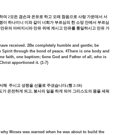
행하여
2
모든 겸손과 온유로 하고 오래 참음으로 사랑 가운데서 서
령이 하나이니 이와 같이 너희가 부르심의 한 소망 안에서 부르심
 만유의 아버지시라 만유 위에 계시고 만유를 통일하시고 만유 가
ou have received. 2Be completely humble and gentle; be
the Spirit through the bond of peace. 4There is one body and
ne faith, one baptism; 6one God and Father of all, who is
hrist apportioned it. (1-7)
용서해
주시고 성령을 선물로 주셨습니다
.(
행
2:38)
도가 온전하게 되고
,
봉사의 일을 하게 되어 그리스도의 몸을 세워
 is why Moses was warned when he was about to build the