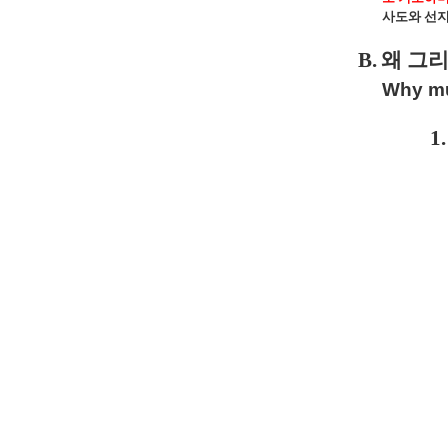
사도와 선지
B.
왜 그
Why mus
1.