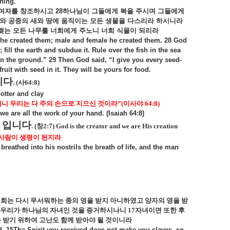
hing.
여자를
창조하시고
28
하나님이
그들에게
복을
주시며
그들에게
와
공중의
새와
땅에
움직이는
모든
생물을
다스리라
하시니라
맺는
모든
나무를
너희에게
주노니
너희
식물이
되리라
he created them; male and female he created them. 28 God
fill the earth and subdue it. Rule over the fish in the sea
on the ground.” 29 Then God said, “I give you every seed-
ruit with seed in it. They will be yours for food.
니다
. (
사
64:8)
otter and clay
니 우리는 다 주의 손으로 지으신 것이라
”(
이사야
64:8)
 we are all the work of your hand. (Isaiah 64:8)
 입니다
. (
창
2:7) God is the creator and we are His creation
 사람이 생령이 된지라
eathed into his nostrils the breath of life, and the man
희는 다시 무서워하는 종의 영을 받지 아니하였고 양자의 영을 받
 우리가 하나님의 자녀인 것을 증거하시나니
17
자녀이면 또한 후
 받기 위하여 고난도 함께 받아야 될 것이니라
od. 15The Spirit you received does not make you slaves, so