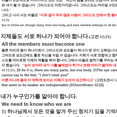
바울이 근본적으로 이야기하고 있는 것은
"
자신의 몸을 보라는 것입니다
.
손과
은 내가 될 수 없습니다
그리스도도 마찬가지입니다
.
그리스도는 머리일 수만
니다
."
그리고 나서 사도 바울은
"
이와 같이 우리 많은 사람이 그리스도 안에서 한 몸
12:5)
5so in Christ we, though many, form one body, and each member belongs to all the
지체들도 서로 하나가 되어야 합니다
.(
고전
12:21)
All the members must become one
물론 머리와 몸이 하나이듯이 그리스도와 성도들이 하나가 된 것이 교회입니
그러므로 성도간에도 홀로 자신을 지킬 수 없습니다
.
지체가 서로 연합되고 합
스도를 머리로한 지체의 역활을 해야 합니다
.
그래서 바울은 말하기를 우리는 예
다 했습니다
.
"
눈이 손더러 내가 너를 쓸데없다 하거나 또한 머리가 발더러 
서
12:21
20 As it is, there are many parts, but one body. 21The eye ca
).
cannot say to the feet, “I don’t need you!”
이뿐 아니라 몸의 더 약하게 보이는 지체가 도리어 요긴하다고
" (
고린도전서
12
that seem to be weaker are indispensable (1Chorinthians 12:22)
내가 누구인가를 알아야 합니다
.
We need to know who we are
1)
하나님께서 모든 것을 맡겨 주신 청지기 임을 기