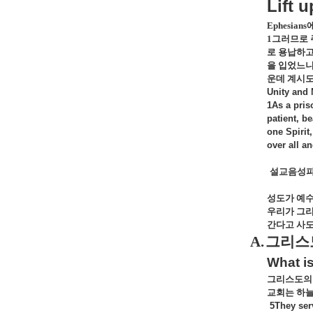
Lift 
Ephesians
1
그러므로 
로 용납하
을 입었느
운데 계시
Unity and 
1As a pris
patient, b
one Spirit
over all a
설교음성파
성도가 예수
우리가 그
간다고 사도
A.
그리스
What is
그리스도의
교회는 하늘
5They ser