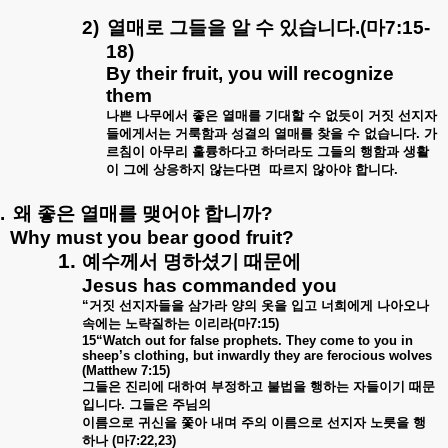
2)
열매로
그들을
알
수
있습니다
.(
마
7:15-
18)
By their fruit, you will recognize
them
나쁜
나무에서
좋은
열매를
기대할
수
없듯이
거짓
선지자
들에게서는
거룩함과
성결의
열매를
찾을
수
없습니다
.
가
르침이
아무리
훌륭하다고
하더라도
그들의
행함과
생활
이
그에
상응하지
않는다면
따르지
않아야
합니다
.
.
왜
좋은
열매를
맺어야
합니까
?
Why must you bear good fruit?
1.
예수께서
명하셨기
때문에
Jesus has commanded you
“
거짓
선지자들을
삼가라
양의
옷을
입고
너희에게
나아오나
속에는
노략질하는
이리라
(
마
7:15)
15“Watch out for false prophets. They come to you in
sheep’s clothing, but inwardly they are ferocious wolves
(Matthew 7:15)
그들은
진리에
대하여
부정하고
불법을
행하는
자들이기
때문
입니다
.
그들은
주님의
이름으로
귀신을
쫓아
내며
주의
이름으로
선지자
노릇을
행
하나
(
마
7:22,23)