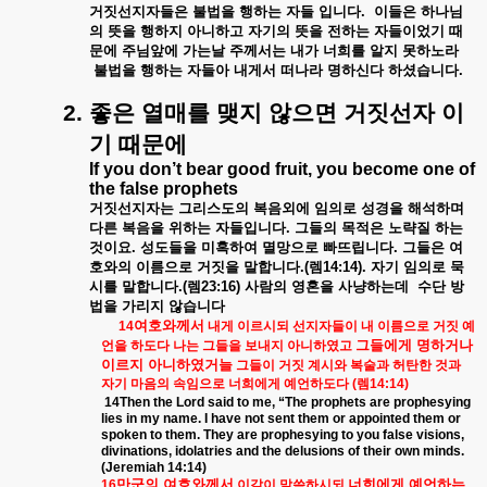
거짓선지자들은
불법을
행하는
자들
입니다
.
이들은
하나님
의
뜻을
행하지
아니하고
자기의
뜻을
전하는
자들이었기
때
문에
주님앞에
가는날
주께서는
내가
너희를
알지
못하노라
불법을
행하는
자들아
내게서
떠나라
명하신다
하셨습니다
.
2.
좋은
열매를
맺지
않으면
거짓선자
이
기
때문에
If you don’t bear good fruit, you become one of
the false prophets
거짓선지자는
그리스도의
복음외에
임의로
성경을
해석하며
다른
복음을
위하는
자들입니다
.
그들의
목적은
노략질
하는
것이요
.
성도들을
미혹하여
멸망으로
빠뜨립니다
.
그들은
여
호와의
이름으로
거짓을
말합니다
.(
렘
14:14).
자기
임의로
묵
시를
말합니다
.(
렘
23:16)
사람의
영혼을
사냥하는데
수단
방
법을
가리지
않습니다
여호와께서
14
내게
이르시되
선지자들이
내
이름으로
거짓
예
그들에게
명하거나
언을
하도다
나는
그들을
보내지
아니하였고
이르지
아니하였거늘
그들이
거짓
계시와
복술과
허탄한
것과
자기
마음의
속임으로
너희에게
예언하도다
(
렘
14:14)
14Then the Lord said to me, “The prophets are prophesying
lies in my name. I have not sent them or appointed them or
spoken to them. They are prophesying to you false visions,
divinations, idolatries and the delusions of their own minds.
(Jeremiah 14:14)
만군의
여호와께서
너희에게
예언하는
16
이같이
말씀하시되