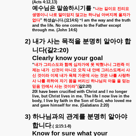
(Acts 4:12,13)
예수님은
말씀하시기를
“
나는
길이요
진리요
생명이니
나로
말미암지
않고는
하나님
아버지께
올자가
없다
”
하셨습니다
.(
요
14:6)
“
I am the way and the truth
and the life. No one comes to the Father except
through me. (John 14:6)
2)
내가
사는
목적을
분명히
알아야
합
니다
(
갈
2:20)
Clearly know your goal
“
내가
그리스도와
함께
십자가에
못
박혔나니
그런즉
이
제는
내가
산것이
아니요
오직
내
안에
그리스도께서
사
신
것이라
이제
내가
육체
가운데
사는
것은
나를
사랑하
사
나를
위하여
자기
몸을
버리신
하나님의
아들
을
믿는
믿음
안에서
사는
것이라
”(
갈
2:20)
20I have been crucified with Christ and I no longer
live, but Christ lives in me. The life I now live in the
body, I live by faith in the Son of God, who loved me
and gave himself for me. (Galatians 2:20)
3)
하나님과의
관계를
분명히
알아야
합니다
.(
요
15:1-8)
Know for sure what your