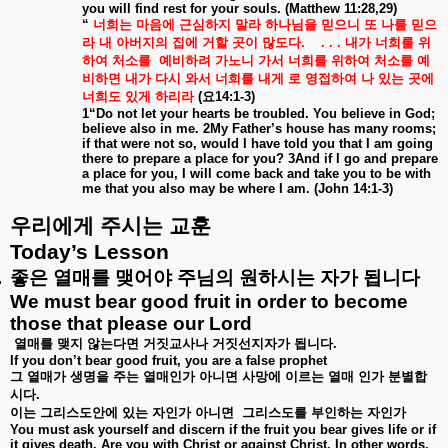
you will find rest for your souls. (Matthew 11:28,29)
“
너희는
마음에
근심하지
말라
하나님을
믿으니
또
나를
믿으
라
내
아버지의
집에
거할
곳이
많도다
.
. . .
내가
너희를
위
하여
처소를
예비하려
가노니
가서
너희를
위하여
처소를
예
비하면
내가
다시
와서
너희를
내게
로
영접하여
나
있는
곳에
너희도
있게
하리라
(
요
14:1-3)
1“Do not let your hearts be troubled. You believe in God;
believe also in me. 2My Father’s house has many rooms;
if that were not so, would I have told you that I am going
there to prepare a place for you? 3And if I go and prepare
a place for you, I will come back and take you to be with
me that you also may be where I am. (John 14:1-3)
우리에게
주시는
교훈
Today’s Lesson
.
좋은
열매를
맺어야
주님의
원하시는
자가
됩니다
We must bear good fruit in order to become
those that please our Lord
열매를
맺지
않는다면
거짓교사나
거짓선지자가
됩니다
.
If you don’t bear good fruit, you are a false prophet
그
열매가
생명을
주는
열매인가
아니면
사망에
이르는
열매
인가
분별합
시다
.
이는
그리스도안에
있는
자인가
아니면
그리스도를
부인하는
자인가
You must ask yourself and discern if the fruit you bear gives life or if
it gives death. Are you with Christ or against Christ. In other words,