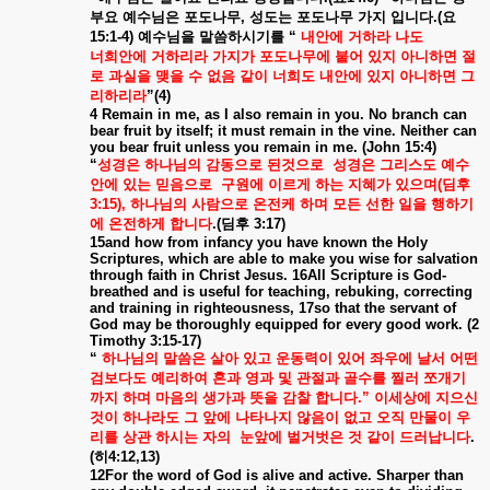
부요
예수님은
포도나무
,
성도는
포도나무
가지
입니다
.(
요
15:1-4)
예수님을
말씀하시기를
“
내안에
거하라
나도
너희안에
거하리라
가지가
포도나무에
붙어
있지
아니하면
절
로
과실을
맺을
수
없음
같이
너희도
내안에
있지
아니하면
그
리하리라
”(4)
4 Remain in me, as I also remain in you. No branch can
bear fruit by itself; it must remain in the vine. Neither can
you bear fruit unless you remain in me. (John 15:4)
“
성경은
하나님의
감동으로
된것으로
성경은
그리스도
예수
안에
있는
믿음으로
구원에
이르게
하는
지혜가
있으며
(
딤후
3:15),
하나님의
사람으로
온전케
하며
모든
선한
일을
행하기
에
온전하게
합니다
.(
딤후
3:17)
15and how from infancy you have known the Holy
Scriptures, which are able to make you wise for salvation
through faith in Christ Jesus. 16All Scripture is God-
breathed and is useful for teaching, rebuking, correcting
and training in righteousness, 17so that the servant of
God may be thoroughly equipped for every good work. (2
Timothy 3:15-17)
“
하나님의
말씀은
살아
있고
운동력이
있어
좌우에
날서
어떤
검보다도
예리하여
혼과
영과
및
관절과
골수를
찔러
쪼개기
까지
하며
마음의
생가과
뜻을
감찰
합니다
.”
이세상에
지으신
것이
하나라도
그
앞에
나타나지
않음이
없고
오직
만물이
우
리를
상관
하시는
자의
눈앞에
벌거벗은
것
같이
드러납니다
.
(
히
4:12,13)
12For the word of God is alive and active. Sharper than