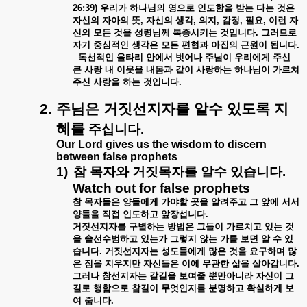
26:39)
우리가
하나님의
영으로
인도함을
받는
다는
것은
자신의
자아의
뜻
,
자신의
생각
,
의지
,
감정
,
필요
,
이런
자
신의
모든
것을
성령님께
복종시키는
것입니다
.
그러므로
자기
중심적인
생각은
모든
편협과
아집의
근원이
됩니다
.
독선적인
울타리
안에서
벗어나
주님이
우리에게
주신
큰
사랑
내
이웃을
내몸과
같이
사랑하는
하나님이
가르쳐
주신
사랑을
하는
것입니다
.
2.
주님은
거짓선지자를
알수
있도록
지
혜를
주십니다
.
Our Lord gives us the wisdom to discern
between false prophets
1)
참
목자와
거짓목자를
알수
있습니다
.
Watch out for false prophets
참
목자들은
양들에게
가야할
곳을
알려주고
그
앞에
서서
양들을
직접
인도하고
앞장섭니다
.
거짓선지자를
구별하는
방법은
그들이
가르치고
있는
것
을
솔선수범하고
있는가
그렇지
않는
가를
보면
알
수
있
습니다
.
거짓선지자는
성도들에게
많은
것을
요구하며
많
은
짐을
지우지만
자신들은
이에
무관한
삶을
살아갑니다
.
그러나
참선지자는
갈길을
보여줄
뿐만아니라
자신이
그
길로
행함으로
참길이
무엇인지를
분명하고
확실하게
보
여
줍니다
.