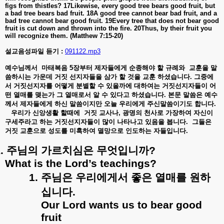
figs from thistles? 17Likewise, every good tree bears good fruit, but
a bad tree bears bad fruit. 18A good tree cannot bear bad fruit, and a
bad tree cannot bear good fruit. 19Every tree that does not bear good
fruit is cut down and thrown into the fire. 20Thus, by their fruit you
will recognize them. (Matthew 7:15-20)
설교음성파일 듣기 :
091122.mp3
예수님께서
마태복음
5
장부터
제자들에게
순종해야
할
규례와
교훈을
말
씀하시는
가운데
거짓
선지자들을
삼가
할
것을
교훈
하셨습니다
.
그중에
서
거짓선지자를
어떻게
분별할
수
있을까에
대하여는
거짓선지자들이
어
떤
열매를
맺는가
그
열매로서
알
수
있다
고
하셨습
니다
.
본문
말씀은
예수
께서
제자들에게
하신
말씀이지만
오늘
우리에게
주신말씀이기도
합니다
.
우리가
신앙생활
할때에
거짓
교사나
,
광명의
천사로
가장하여
자신이
구세주라고
하는
거짓선지자들이
많이
나타나고
있음을
봅니다
.
그들은
거짓
교훈으로
성도를
미혹하여
멸망으로
인도하는
자들입니다
.
.
주님의
가르치심은
무엇입니까
?
What is the Lord’s teachings?
1.
주님은
우리에게서
좋은
열매를
원하
십니다
.
Our Lord wants us to bear good
fruit