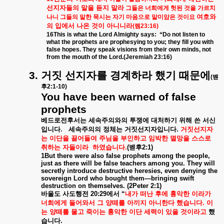
선지자들의
말을
듣지
말라
그들은
너희에게
헛된
것을
가르치
여호와
나니
그들의
말한
묵시는
자기
마음으로
말미암은
것이요
의
입에서
나온
것이
아니니라
(
렘
23:16)
16This is what the Lord Almighty says:
“Do not listen to
what the prophets are prophesying to you; they fill you with
false hopes. They speak visions from their own minds, not
from the mouth of the Lord.(Jeremiah 23:16)
3.
거짓
선지자를
경계하라
했기
때문에
(
벧
후
2:1-10)
You have been warned of false
prophets
베드로전후서는
세속주의와의
투쟁에
대처하기
위해
쓴
서신
입니다
.
세속주의의
정체는
거짓선지자입니다
.
거짓선지자
는
이단을
끌어들여
주님을
부인하고
임박한
멸망을
스스로
취하는
자들이라
하였습니다
.
(
벧후
2:1)
1But there were also false prophets among the people,
just as there will be false teachers among you. They will
secretly introduce destructive heresies, even denying the
sovereign Lord who bought them—bringing swift
destruction on themselves. (2Peter 2:1)
바울도
사도행전
20:29
에서
“
내가
떠난
후에
흉악한
이라가
너희에게
들어와서
그
양떼를
아끼지
아니한다
했습니다
.
이
는
양떼를
물고
죽이는
흉악한
이단
세력이
있을
것이라고
했
습니다
.