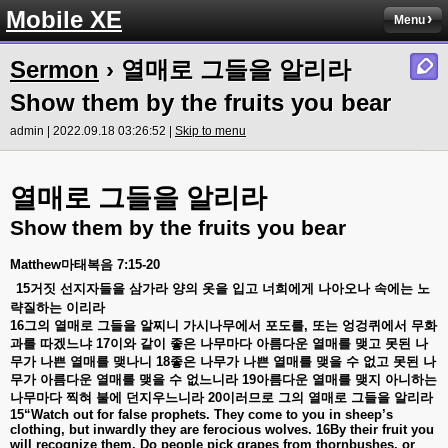
Mobile XE
Menu
Sermon
› 열매로 그들을 알리라
Show them by the fruits you bear
admin | 2022.09.18 03:26:52 |
Skip to menu
열매로 그들을 알리라
Show them by the fruits you bear
Matthew
마태복음
7:15-20
15
거짓
선지자들을
삼가라
양의
옷을
입고
너희에게
나아오나
속에는
노
략질하는
이리라
16
그의
열매로
그들을
알찌니
가시나무에서
포도를
,
또는
엉겅퀴에서
무화
과를
따겠느냐
17
이와
같이
좋은
나무마다
아름다운
열매를
맺고
못된
나
무가
나쁜
열매를
맺나니
18
좋은
나무가
나쁜
열매를
맺을
수
없고
못된
나
무가
아름다운
열매를
맺을
수
없느니라
19
아름다운
열매를
맺지
아니하는
나무마다
찍혀
불에
던지우느니라
20
이러므로
그의
열매로
그들을
알리라
15“Watch out for false prophets. They come to you in sheep’s
clothing, but inwardly they are ferocious wolves. 16By their fruit you
will recognize them. Do people pick grapes from thornbushes, or