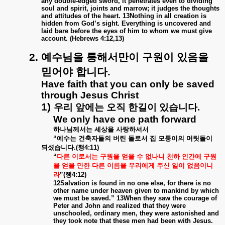
any double-edged sword, it penetrates even to dividing
soul and spirit, joints and marrow; it judges the thoughts
and attitudes of the heart. 13Nothing in all creation is
hidden from God’s sight. Everything is uncovered and
laid bare before the eyes of him to whom we must give
account. (Hebrews 4:12,13)
2.
예수님을
통해서만이
구원이
있음을
믿어야
합니다
.
Have faith that you can only be saved
through Jesus Christ
1)
우리
앞에는
오직
한길이
있습니다
.
We only have one path forward
하나님께서는
세상을
사랑하셔서
“
예수는
건축자들의
버린
돌로서
집
모퉁이의
머릿돌이
되셨습니다
.(
행
4:11)
“
다른
이로서는
구원을
얻을
수
없나니
천하
인간에
구원
을
얻을
만한
다른
이름을
우리에게
주신
일이
없음이니
라
”(
행
4:12)
12Salvation is found in no one else, for there is no
other name under heaven given to mankind by which
we must be saved.” 13When they saw the courage of
Peter and John and realized that they were
unschooled, ordinary men, they were astonished and
they took note that these men had been with Jesus.