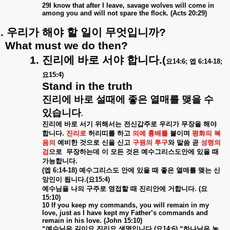
29I know that after I leave, savage wolves will come in
among you and will not spare the flock. (Acts 20:29)
.
우리가
해야
할
일이
무엇입니까
?
What must we do then?
1.
진리에
바로
서야
합니다
.(
요
14:6;
엡
6:14-18;
요
15:4)
Stand in the truth
진리에
바로
설때에
좋은
열매를
맺을
수
있습니다
.
진리에
바로
서기
위해서는
전신갑주로
우리가
무장을
해야
합니다
.
진리로
허리띠를
하고
의에
흉배를
붙이며
평화의
복
음의
예비한
것으로
신을
신고
구원의
투구
와
말씀
곧
성령의
검
으로
무장하는데
이
모든
것은
예수그리스도안에
있을
때
가능합니다
.
(
엡
6:14-18)
예수그리스도
안에
있을
때
좋은
열매를
맺는
신
앙인이
됩니다
.(
요
15:4)
예수님을
나의
구주로
영접할
때
진리안에
거합니다
. (
요
15:10)
10 If you keep my commands, you will remain in my
love, just as I have kept my Father’s commands and
remain in his love. (John 15:10)
“
예수님은
길이요
진리요
생명입니다
.(
요
14:6) “
하나님은
농