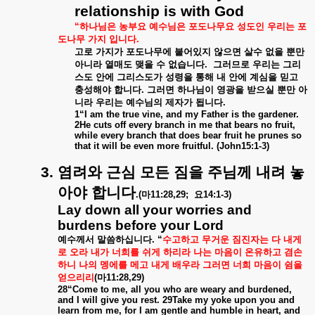
relationship is with God
“
하나님은
농부요
예수님은
포도나무요
성도인
우리는
포
도나무
가지
입니다
.
고로
가지가
포도나무에
붙어있지
않으면
살수
없을
뿐만
아니라
열매도
맺을
수
없습니다
.
그러므로
우리는
그리
스도
안에
그리스도가
성령을
통해
내
안에
계심을
믿고
충성해야
합니다
.
그러면
하나님이
영광을
받으실
뿐만
아
니라
우리는
예수님의
제자가
됩니다
.
1“I am the true vine, and my Father is the gardener.
2He cuts off every branch in me that bears no fruit,
while every branch that does bear fruit he prunes so
that it will be even more fruitful. (John15:1-3)
3.
염려와
근심
모든
짐을
주님께
내려
놓
아야
합니다
.(
마
11:28,29;
요
14:1-3)
Lay down all your worries and
burdens before your Lord
예수께서
말씀하십니다
. “
수고하고
무거운
짐진자는
다
내게
로
오라
내가
너희를
쉬게
하리라
나는
마음이
온유하고
겸손
하니
나의
멩에를
메고
내게
배우라
그러면
너희
마음이
쉼을
얻으리리
(
마
11:28,29)
28“Come to me, all you who are weary and burdened,
and I will give you rest. 29Take my yoke upon you and
learn from me, for I am gentle and humble in heart, and