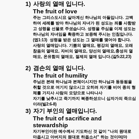
1)
사랑의
열매
입니다
.
The fruit of love
주는
그리스도시요
살아계신
하나님의
아들입니다
.
고백
하여
세례를
받아
하나님의
자녀가
된
성도는
죄를
사함받
고
성령을
선물로
주셨습니다
.
성령을
주심을
이제
성도는
하나님의
자녀임을
확증하고
보증해
주시는
인침입니다
.
(
엡
1:13)
성령을
받은
성도는
그
열매를
맺어야
합니다
.
사랑의
열매입니다
.
기쁨의
열매요
,
평강의
열매요
,
오래
참음의
열매요
,
자비의
열매요
,
양선의
열매요
,
충성의
열
매요
,
온유함의
열매요
,
절제의
열매
입니다
.(
갈
5:22,23)
2)
겸손의
열매
입니다
.
The fruit of humility
주님은
본래
하나님과
본체이시지만
하나님과
동등됨을
취할
것으로
여기지
않으시고
오히려
자기를
비어
종의
형
체를
가지사
사람의
모양으로
나타나사
자기를
낮추시고
죽기까지
복종하셨으니
십자가의
죽으심
이라
(
빌
2:6-8)
3)
자기
부인의
열매입니다
.
The fruit of sacrifice and
stewardship
자기부인이란
예수께서
기도하신
것
같이
“
나의
원대로
마옵시고
아버지의
원대로
하옵소서
”
하는
것이며
(
마