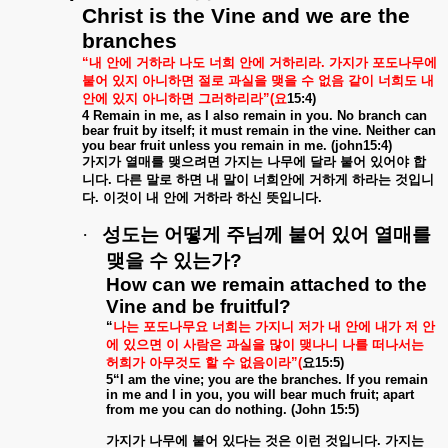
Christ is the Vine and we are the
branches
“
내
안에
거하라
나도
너희
안에
거하리라
.
가지가
포도나무에
붙어
있지
아니하면
절로
과실을
맺을
수
없음
같이
너희도
내
안에
있지
아니하면
그러하리라
”(
요
15:4)
4 Remain in me, as I also remain in you. No branch can
bear fruit by itself; it must remain in the vine. Neither can
you bear fruit unless you remain in me. (john15:4)
가지가
열매를
맺으려면
가지는
나무에
달라
붙어
있어야
합
니다
.
다른
말로
하면
내
말이
너희안에
거하게
하라는
것입니
다
.
이것이
내
안에
거하라
하신
뜻입니다
.
·
성도는
어떻게
주님께
붙어
있어
열매를
맺을
수
있는가
?
How can we remain attached to the
Vine and be fruitful?
“
나는
포도나무요
너희는
가지니
저가
내
안에
내가
저
안
에
있으면
이
사람은
과실을
많이
맺나니
나를
떠나서는
허희가
아무것도
할
수
없음이라
”(
요
15:5)
5“I am the vine; you are the branches. If you remain
in me and I in you, you will bear much fruit; apart
from me you can do nothing. (John 15:5)
가지가
나무에
붙어
있다는
것은
이런
것입니다
.
가지는