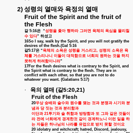
2)
성령의
열매와
육정의
열매
Fruit of the Spirit and the fruit of
the Flesh
갈
5:16
은
“
성령을
좇아
행하라
그러면
육체의
욕심을
물리칠
수
있다
”
하셨고
16So I say, walk by the Spirit, and you will not gratify the
desires of the flesh.(Gal 5:16
갈
5:17
은
“
육체의
소욕은
성령을
거스리고
,
성령의
소욕은
육
체를
거스리나니
이둘이
대적함으로
너희의
원하는
것을
하지
못하게
하려함이니라
”
17For the flesh desires what is contrary to the Spirit, and
the Spirit what is contrary to the flesh. They are in
conflict with each other, so that you are not to do
whatever you want. (Galatians 5:17)
·
육의
열매
(
갈
5:20,21)
Fruit of the Flesh
20
우상
숭배와
술수와
원수를
맺는
것과
분쟁과
시기와
분
냄과
당
짓는
것과
분리함과
이단과
21
투기와
술
취함과
방탕함과
또
그와
같은
것들이
라
전에
너희에게
경계한것
같이
경계하노니
이런
일을
하
는
자들은
하나님의
나라를
유업으로
받지
못할
것이요
20 idolatry and witchcraft; hatred, Discord, jealousy,