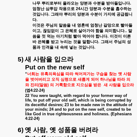
나무
뿌리로부터
올라오는
양분과
수분을
받아들입니다
.
엄청난
삼투압
작용으로
24
시간
양분과
수분을
흡수하는
것입니다
.
그래야
뿌리의
양분과
수분이
가지에
공급됩니
다
.
이것은
주님의
말씀을
내
영혼에
엄청난
갈망으로
빨아들
이고
,
끊임없이
그
은혜로
살아가야
함을
의미합니다
..
말
씀을
젓
먹는
아기처럼
빨아
먹어야
합니다
.
이것이
이른
바
은혜를
받고
누리는
것을
말합니다
.
그래서
주님의
성
품과
인격을
내
속에
넣는
것입니다
.
5)
새
사람을
입으라
Put on the new self
“
너희는
유혹의욕심을
따라
썩어져가는
구습을
찾는
옛
사람
을
벗어버리고
오직
심령으로
새롭게
되어
하나님을
따라
의
와
진리
(
말씀
)
의
거룩함으로
지으심을
받은
새
사람을
입으라
(
엡
4:22-24)
22 You were taught, with regard to your former way of
life, to put off your old self, which is being corrupted by
its deceitful desires; 23 to be made new in the attitude of
your minds; 24 and to put on the new self, created to be
like God in true righteousness and holiness. (Ephesians
4:22-24)
6)
옛
사람
,
옛
성품을
버려라