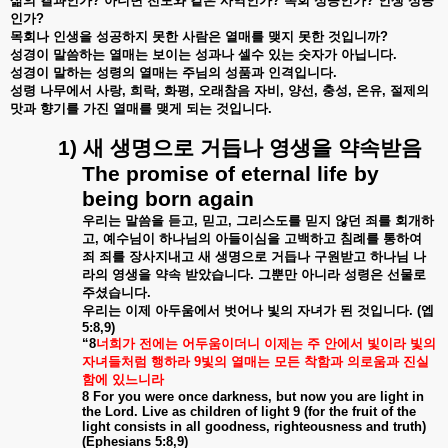
삶의
결과인가
?
아니면
전도와
같은
사역인가
?
목회
성공인가
?
인생
성공
인가
?
목회나
인생을
성공하지
못한
사람은
열매를
맺지
못한
것입니까
?
성경이
말씀하는
열매는
보이는
성과나
셀수
있는
숫자가
아닙니다
.
성경이
말하는
성령의
열매는
주님의
성품과
인격입니다
.
성령
나무에서
사랑
,
희락
,
화평
,
오래참음
자비
,
양선
,
충성
,
온유
,
절제의
맛과
향기를
가진
열매를
맺게
되는
것입니다
.
1)
새
생명으로
거듭나
영생을
약속받음
The promise of eternal life by
being born again
우리는
말씀을
듣고
,
믿고
,
그리스도를
믿지
않던
죄를
회개하
고
,
예수님이
하나님의
아들이심을
고백하고
침례를
통하여
죄
죄를
장사지내고
새
생명으로
거듭나
구원받고
하나님
나
라의
영생을
약속
받았습니다
.
그뿐만
아니라
성령은
선물로
주셨습니다
.
우리는
이제
아두움에서
벗어나
빛의
자녀가
된
것입니다
. (
엡
5:8,9)
“8
너희가
전에는
어두움이더니
이제는
주
안에서
빛이라
빛의
자녀들처럼
행하라
9
빛의
열매는
모든
착함과
의로움과
진실
함에
있느니라
8 For you were once darkness, but now you are light in
the Lord. Live as children of light 9 (for the fruit of the
light consists in all goodness, righteousness and truth)
(Ephesians 5:8,9)