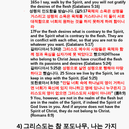
16So I say, walk by the Spirit, and you will not gratify
the desires of the flesh (Galatians 5:16)
·
성령의
인도함을
받습니다
. (
갈
5:17
육체의
소욕은
성령을
거스리고
성령의
소욕은
육체를
거스리나니
이
둘이
서로
대적함으로
너희의
원하는
것을
하지
못하게
하려
함이니
라
17For the flesh desires what is contrary to the Spirit,
and the Spirit what is contrary to the flesh. They are
in conflict with each other, so that you are not to do
whatever you want. (Galatians 5:17)
갈라디아서
5:24
은
그리스도
예수의
사람들은
육체와
함
께
정과
욕심을
십자가에
못
박았다고
했으며
24Those
who belong to Christ Jesus have crucified the flesh
with its passions and desires (Galatians 5:24)
갈라디아서
5:25
은
성령으로
살면
성령으로
행해야
마땅
하다고
했습니다
. 25 Since we live by the Spirit, let us
keep in step with the Spirit. (Gal 5:25)
또한로마서
8:9
은
“
만일
너희
속에
하나님의
영이
거하시
면
너희가
육신에
있지
아니하고
영에
있나니
누구든지
그
리스도의
영이
없으면
그리스도의
사람이
아니라
” (
롬
8:9)
9 You, however, are not in the realm of the flesh but
are in the realm of the Spirit, if indeed the Spirit of
God lives in you. And if anyone does not have the
Spirit of Christ, they do not belong to Christ.
(Romans 8:9)
4)
그리스도는
참
포도나무
,
나는
가지