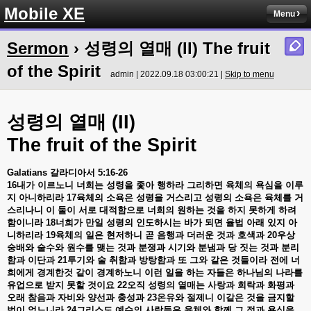
Mobile XE
Menu
Sermon
› 성령의 열매 (II) The fruit
of the Spirit
admin | 2022.09.18 03:00:21 |
Skip to menu
성령의
열매
(II)
The fruit of the Spirit
Galatians
갈라디아서
5:16-26
16
내가
이르노니
너희는
성령을
좇아
행하라
그리하면
육체의
욕심을
이루
지
아니하리라
17
육체의
소욕은
성령을
거스리고
성령의
소욕은
육체를
거
스리나니
이
둘이
서로
대적함으로
너희의
원하는
것을
하지
못하게
하려
함이니라
18
너희가
만일
성령의
인도하시는
바가
되면
율법
아래
있지
아
니하리라
19
육체의
일은
현저하니
곧
음행과
더러운
것과
호색과
20
우상
숭배와
술수와
원수를
맺는
것과
분쟁과
시기와
분냄과
당
짓는
것과
분리
함과
이단과
21
투기와
술
취함과
방탕함과
또
그와
같은
것들이라
전에
너
희에게
경계한것
같이
경계하노니
이런
일을
하는
자들은
하나님의
나라를
유업으로
받지
못할
것이요
22
오직
성령의
열매는
사랑과
희락과
화평과
오래
참음과
자비와
양선과
충성과
23
온유와
절제니
이같은
것을
금지할
법이
없느니라
24
그리스도
예수의
사람들은
육체와
함께
그
정과
욕심을