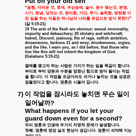
Put off your old self
“
음행
,
더러운
것
,
호색
,
우상숭배
,
술수
,
원수
맺는것
,
분쟁
,
시기
,
분냄
,
당짓는
것
,
분리함
,
이단
,
투기
,
술취함
,
방탕함
이
런
일을
하는
자들은
하나님의
나라를
유업으로
받지
못한다
”
(
갈
5:19-21)
19 The acts of the flesh are obvious: sexual immorality,
impurity and debauchery; 20 idolatry and witchcraft;
hatred, Discord, jealousy, fits of rage, selfish ambition,
dissensions, factions 21 and envy; drunkenness, orgies,
and the like. I warn you, as I did before, that those who
live like this will not inherit the kingdom of God.
(Galatians 5:19-21)
열매를
맺고자
하는
사람은
가지가
하는
일을
똑같이
합니다
.
부리로
부터
양분과
수분을
엄청난
힘으로
받아
들이는
작업
을
합니다
.
이
작업을
조금이라도
쉬거나
놓치는
것을
성경은
잠들었다고
합니다
.
영혼은
시들어
집니다
.
7)
이
작업을
잠시라도
놓치면
무슨
일이
일어날까
?
What happens if you let your
guard down even for a second?
우리
영혼과
인생에
두가지
치명적
문제가
발생합니다
.
첫째
:
영혼에
영양
실조
현상이
생깁니다
.
영혼이
쇠약해
지는
것입니다
.