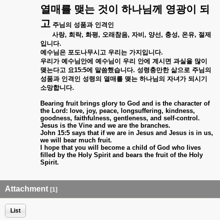
열매를
맺는
것이
하나님께
영광이
되
고
주님의
성품과
인격인
사랑
,
희락
,
화평
,
오래참음
,
자비
,
양선
,
충성
,
온유
,
절제
입니다
.
예수님은
포도나무시고
우리는
가지입니다
.
우리가
예수님안에
예수님이
우리
안에
계시면
과실을
많이
맺는다고
요
15:5
에
말씀했습니다
.
성령충만한
삶으로
주님의
성품과
인격인
성령의
열매를
맺는
하나님의
자녀가
되시기
소망합니다
.
Bearing fruit brings glory to God and is the character of
the Lord: love, joy, peace, longsuffering, kindness,
goodness, faithfulness, gentleness, and self-control.
Jesus is the Vine and we are the branches.
John 15:5 says that if we are in Jesus and Jesus is in us,
we will bear much fruit.
I hope that you will become a child of God who lives
filled by the Holy Spirit and bears the fruit of the Holy
Spirit.
Attachment
[1]
List