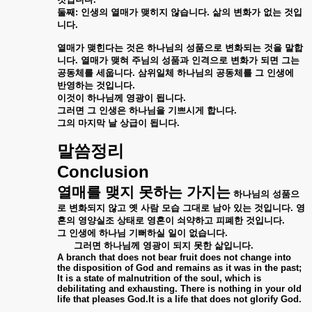
둘째
:
인생의
열매가
맺히지
않습니다
.
삶의
변화가
없는
것입
니다
.
열매가
맺힌다는
것은
하나님의
성품으로
변화되는
것을
말합
니다
.
열매가
맺혀
주님의
성품과
인격으로
변화가
되면
그는
공동체를
세웁니다
.
삼위일체
하나님의
공동체를
그
인생에
반영하는
것입니다
.
이것이
하나님께
영광이
됩니다
.
그러면
그
인생은
하나님을
기쁘시게
합니다
.
그의
마지막
날
상급이
됩니다
.
말씀정리
Conclusion
열매를
맺지
못하는
가지는
하나님의
성품으
로
변화되지
않고
옛
사람
모습
그대로
남아
있는
것입니다
.
영
혼의
영양실조
상태로
영혼이
쇠약하고
피폐한
것입니다
.
그
인생에
하나님
기뻐하실
일이
없습니다
.
그러면
하나님께
영광이
되지
못한
삶입니다
.
A branch that does not bear fruit does not change into
the disposition of God and remains as it was in the past;
It is a state of malnutrition of the soul, which is
debilitating and exhausting. There is nothing in your old
life that pleases God.It is a life that does not glorify God.