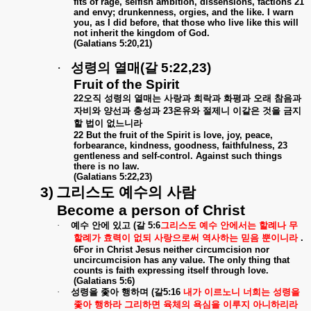
fits of rage, selfish ambition, dissensions, factions 21
and envy; drunkenness, orgies, and the like. I warn
you, as I did before, that those who live like this will
not inherit the kingdom of God.
(Galatians 5:20,21)
·
성령의
열매
(
갈
5:22,23)
Fruit of the Spirit
22
오직
성령의
열매는
사랑과
희락과
화평과
오래
참음과
자비와
양선과
충성과
23
온유와
절제니
이같은
것을
금지
할
법이
없느니라
22 But the fruit of the Spirit is love, joy, peace,
forbearance, kindness, goodness, faithfulness, 23
gentleness and self-control. Against such things
there is no law.
(Galatians 5:22,23)
3)
그리스도
예수의
사람
Become a person of Christ
·
예수
안에
있고
(
갈
5:6
그리스도
예수
안에서는
할례나
무
할례가
효력이
없되
사랑으로써
역사하는
믿음
뿐이니라
.
6For in Christ Jesus neither circumcision nor
uncircumcision has any value. The only thing that
counts is faith expressing itself through love.
(Galatians 5:6)
·
성령을
좇아
행하며
(
갈
5:16
내가
이르노니
너희는
성령을
좇아
행하라
그리하면
육체의
욕심을
이루지
아니하리라