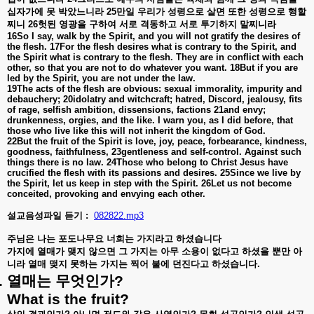
십자가에
못
박았느니라
25
만일
우리가
성령으로
살면
또한
성령으로
행할
찌니
26
헛된
영광을
구하여
서로
격동하고
서로
투기하지
말찌니라
16So I say, walk by the Spirit, and you will not gratify the desires of
the flesh. 17For the flesh desires what is contrary to the Spirit, and
the Spirit what is contrary to the flesh. They are in conflict with each
other, so that you are not to do whatever you want. 18But if you are
led by the Spirit, you are not under the law.
19The acts of the flesh are obvious: sexual immorality, impurity and
debauchery; 20idolatry and witchcraft; hatred, Discord, jealousy, fits
of rage, selfish ambition, dissensions, factions 21and envy;
drunkenness, orgies, and the like. I warn you, as I did before, that
those who live like this will not inherit the kingdom of God.
22But the fruit of the Spirit is love, joy, peace, forbearance, kindness,
goodness, faithfulness, 23gentleness and self-control. Against such
things there is no law. 24Those who belong to Christ Jesus have
crucified the flesh with its passions and desires. 25Since we live by
the Spirit, let us keep in step with the Spirit. 26Let us not become
conceited, provoking and envying each other.
설교음성파일 듣기 :
082822.mp3
주님은
나는
포도나무요
너희는
가지라고
하셨습니다
가지에
열매가
맺지
않으면
그
가지는
아무
소용이
없다고
하셨을
뿐만
아
니라
열매
맺지
못하는
가지는
찍어
불에
던진다고
하셨습니다
.
.
열매는
무엇인가
?
What is the fruit?