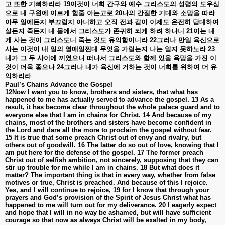
고
또한
기뻐하리라
19
이것이
너희
간구와
예수
그리스도의
성령의
도우심
으로
내
구원에
이르게
할줄
아는고로
20
나의
간절한
기대와
소망을
따라
아무
일에든지
부끄럽지
아니하고
오직
전과
같이
이제도
온전히
담대하여
살든지
죽든지
내
몸에서
그리스도가
존귀히
되게
하려
하나니
21
이는
내
게
사는
것이
그리스도니
죽는
것도
유익함이니라
22
그러나
만일
육신으로
사는
이것이
내
일의
열매일찐대
무엇을
가릴는지
나는
알지
못하노라
23
내가
그
두
사이에
끼였으니
떠나서
그리스도와
함께
있을
욕망을
가진
이
것이
더욱
좋으나
24
그러나
내가
육신에
거하는
것이
너희를
위하여
더
유
익하리라
Paul’s Chains Advance the Gospel
12Now I want you to know, brothers and sisters, that what has
happened to me has actually served to advance the gospel. 13 As a
result, it has become clear throughout the whole palace guard and to
everyone else that I am in chains for Christ. 14 And because of my
chains, most of the brothers and sisters have become confident in
the Lord and dare all the more to proclaim the gospel without fear.
15 It is true that some preach Christ out of envy and rivalry, but
others out of goodwill.
16 The latter do so out of love, knowing that I
am put here for the defense of the gospel. 17 The former preach
Christ out of selfish ambition, not sincerely, supposing that they can
stir up trouble for me while I am in chains. 18 But what does it
matter? The important thing is that in every way, whether from false
motives or true, Christ is preached. And because of this I rejoice.
Yes, and I will continue to rejoice, 19 for I know that through your
prayers and God’s provision of the Spirit of Jesus Christ what has
happened to me will turn out for my deliverance. 20 I eagerly expect
and hope that I will in no way be ashamed, but will have sufficient
courage so that now as always Christ will be exalted in my body,