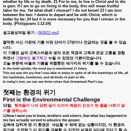
whether by life or by death. 21 For to me, to live is Christ and to die
is gain.
If I am to go on living in the body, this will mean fruitful
labor for me. Yet what shall I choose? I do not know!
23 I am torn
between the two: I desire to depart and be with Christ, which is
better by far; 24 but it is more necessary for you that I remain in the
body. (Philippians 1:12-24)
설교음성파일 듣기 :
062622.mp3
짧막한
서신
가운데
기쁨
이란
단어가
17
번이나
언급되는
것을
볼
수
있습
니다
.
이
기쁨은
삶의
곤욕스러움과
생의
모든
역경과
고독과
온갖
고통을
경험
하면서
그럼에도
불구하고
누릴
수
있었던
기쁜이었습니다
.
오늘
본문에
바울의
기쁨을
위협했던
세가지의
위기를
볼
수
있습니다
.
In the brief epistle, the word joy is mentioned 17 times.
This joy was the joy that I was able to enjoy in spite of all the hardships of life, all
the hardships, loneliness, and all kinds of pain in life.
In today's text, we can see three crises that threatened Paul's joy.
첫째는
환경의
위기
First is the Environmental Challenge
12
절
;
형제들아
나의
당한
일이
도리어
복음의
진보가
된
줄을
너희가
알
기를
원하노라
12Now I want you to know, brothers and sisters, that what has happened to
me has actually served to advance the gospel.
감옥에
갖히게
된
이
환경은
낙심할
수
밖에
없는
상황이지만
,
이
환경의
위기에
도전하고
이
위기를
극복할
수
있었던
비결은
어디에
있다고
할
수