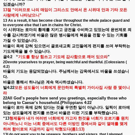
있겠습니까
?
13
절
“
이러므로
나의
매임이
그리스도
안에서
온
시위대
안과
기타
모든
사람에게
나타났으니
”
13 As a result, it has become clear throughout the whole palace guard and
to everyone else that I am in chains for Christ.
이
시위대는
로마의
황제를
지키고
궁전을
수비하고
있었는데
윤번제로
죄
수를
감시하였기에
바울은
많은
병사들에게
복음을
전할
수
있는
기회를
가질
수
있었습니다
.
바울이
옥에
갇혀
있으면서
골로새교회
교인들에게
편지를
쓰며
부탁하는
기도제목을
볼
수
있습니다
.
골
4:2
“
기도를
항상
힘쓰고
기도에
감사함으로
깨어
있으라
”
2Devote yourselves to prayer, being watchful and thankful. (Colossians (
4:2)
바울의
기도는
응답되었습니다
.
주님께서는
감옥에서도
바울을
쓰셨습니
다
.
바울은
통해서
하나님은
계속
역사하셨습니다
.
빌
4:22
모든
성도들이
너희에게
문안하되
특별히
가이사집
사람
중
몇이니
라
22All God’s people here send you greetings, especially those who
belong to Caesar’s household.(Philippians 4:22
바울이
로마
옥에
갖혀
있다는
것을
우연한
일이
아닙니다
.
일찍이
로마에
있는
성도들에게
편지를
쓰면서
바울은
이런
기도를
부탁했습니다
.
“13
형제들아
내가
여러번
너희에게
가고자
한것을
너희가
모르기를
원치
아니하노니
이는
너희
중에서도
다른
이방인
중에서와
같이
열매를
맺게
하려
함이로되
지금까지
길이
막혔도다
(
롬
1:13)
13I do not want you to be unaware, brothers and sisters, that I planned