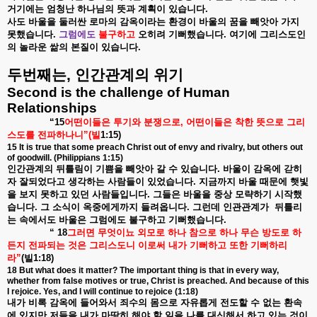
거기에는
엄청난
하나님의
뜻과
계획이
있습니다
.
사도
바울을
둘러싼
로마의
감옥이라는
환경이
바울의
꿈을
빼앗아
가지
못했습니다
.
그럼에도
불구하고
오히려
기뻐했습니다
.
여기에
그리스도인
의
놀라운
쌂의
본질이
있습니다
.
두번째는
,
인간관계의
위기
Second is the challenge of Human
Relationships
“15
어떤이들은
투기와
분쟁으로
,
어떤이들은
착한
뜻으로
그리
스도를
전파하나니
”(
빌
1:15)
15 It is true that some preach Christ out of envy and rivalry, but others out
of goodwill. (Philippians 1:15)
인간관계의
뒤틀림이
기쁨을
빼앗아
갈
수
있습니다
.
바울이
감옥에
갇히
자
잘되었다고
생각하는
사람들이
있었습니다
.
지금까지
바울
때문에
햇빛
을
보지
못하고
있던
사람들입니다
.
그들은
바울을
중상
모략하기
시작했
습니다
.
그
소식이
옥중에게까지
들려옵니다
.
그런데
인관관계가
뒤틀리
는
속에서도
바울은
그럼에도
불구하고
기뻐했습니다
.
“ 18
그러면
무엇이뇨
외모로
하나
참으로
하나
무슨
방도로
하
든지
전파되는
것은
그리스도니
이로써
내가
기뻐하고
또한
기뻐하리
라
”
(
빌
1:18)
18 But what does it matter? The important thing is that in every way,
whether from false motives or true, Christ is preached. And because of this
I rejoice. Yes, and I will continue to rejoice (1:18)
내가
비록
감옥에
들어와서
죄수의
몸으로
자유롭게
전도할
수
없는
환속
에
있지만
저들을
내가
마땅히
해야
할
일을
나를
대신해서
하고
있는
것이