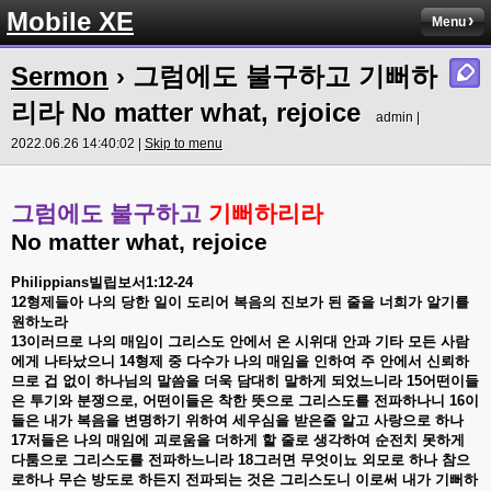
Mobile XE
Menu
Sermon
› 그럼에도 불구하고 기뻐하
리라 No matter what, rejoice
admin |
2022.06.26 14:40:02 |
Skip to menu
그럼에도
불구하고
기뻐하리라
No matter what, rejoice
Philippians
빌립보서
1:12-24
12
형제들아
나의
당한
일이
도리어
복음의
진보가
된
줄을
너희가
알기를
원하노라
13
이러므로
나의
매임이
그리스도
안에서
온
시위대
안과
기타
모든
사람
에게
나타났으니
14
형제
중
다수가
나의
매임을
인하여
주
안에서
신뢰하
므로
겁
없이
하나님의
말씀을
더욱
담대히
말하게
되었느니라
15
어떤이들
은
투기와
분쟁으로
,
어떤이들은
착한
뜻으로
그리스도를
전파하나니
16
이
들은
내가
복음을
변명하기
위하여
세우심을
받은줄
알고
사랑으로
하나
17
저들은
나의
매임에
괴로움을
더하게
할
줄로
생각하여
순전치
못하게
다툼으로
그리스도를
전파하느니라
18
그러면
무엇이뇨
외모로
하나
참으
로하나
무슨
방도로
하든지
전파되는
것은
그리스도니
이로써
내가
기뻐하