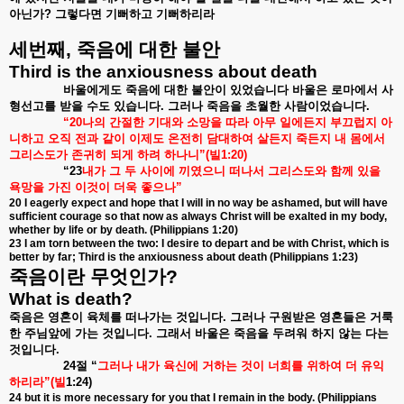
아닌가
?
그렇다면
기뻐하고
기뻐하리라
세번째
,
죽음에
대한
불안
Third is the anxiousness about death
바울에게도
죽음에
대한
불안이
있었습니다
바울은
로마에서
사
형선고를
받을
수도
있습니다
.
그러나
죽음을
초월한
사람이었습니다
.
“20
나의
간절한
기대와
소망을
따라
아무
일에든지
부끄럽지
아
니하고
오직
전과
같이
이제도
온전히
담대하여
살든지
죽든지
내
몸에서
그리스도가
존귀히
되게
하려
하나니
”(
빌
1:20)
“23
내가
그
두
사이에
끼였으니
떠나서
그리스도와
함께
있을
욕망을
가진
이것이
더욱
좋으나
”
20 I eagerly expect and hope that I will in no way be ashamed, but will have
sufficient courage so that now as always Christ will be exalted in my body,
whether by life or by death. (Philippians 1:20)
23 I am torn between the two: I desire to depart and be with Christ, which is
better by far; Third is the anxiousness about death (Philippians 1:23)
죽음이란
무엇인가
?
What is death?
죽음은
영혼이
육체를
떠나가는
것입니다
.
그러나
구원받은
영혼들은
거룩
한
주님앞에
가는
것입니다
.
그래서
바울은
죽음을
두려워
하지
않는
다는
것입니다
.
24
절
“
그러나
내가
육신에
거하는
것이
너희를
위하여
더
유익
하리라
”(
빌
1:24)
24 but it is more necessary for you that I remain in the body. (Philippians