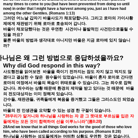
many times to come to you (but have been prevented from doing so until
now) in order that I might have a harvest among you, just as I have had
among the other Gentiles. (Romans 1:13)
그러던
어느날
갑자기
바울사도가
채포당합니다
.
그리고
로마의
가이사황
제에게
재판받기
위해
로마로
호송되어
갑니다
.
바울이
채포당했다는
것은
우연한
사건이나
돌발적인
사건만으로돌릴
수
있을
까요
?
물론
바울의
방법과
생각대로
아니지만
바울은
지금
로마에
있지
않습니
까
?
하나님은
왜
그런
방법으로
응답하셨을까요
?
Why did God respond in this way?
사도행전을
읽어보면
바울을
죽이기
전까지는
잠도
자지
않고
먹지도
않
겠다고
결심한
수
많은
원수들이
있었습니다
.
바울이
혼자
로마로
간다면
로마의
여정에서
바울의
목숨이
위태로울
수
있습니다
.
그는
죄수로
잡혀
갑니다
.
죄수라는
상황
때문에
환경의
제약을
받고
있다는
것
때문에
바울
의
전도대상자는
이미
정해져
있습니다
.
간수들
,
재판관들
,
귀족들에게
복음을
증거했고
그들은
그리스도인
되었습
니다
.
바울의
전
인생관을
요약할
수
있는
성경
한
구절이
있습니다
.
“
28
우리가
알거니와
하나님을
사랑하는
자
곧
그
뜻대로
부르심을
입은
자
들에게는
모든
것이
합력하여
선을
이루느니라
”(
롬
8:28
)
28And we know that in all things God works for the good of those who love
him, who have been called according to his purpose. (Romans 8:28)
하나님을
사랑하는
성도들에게는
어떠한
상황도
우연한
것은
없습니다
.