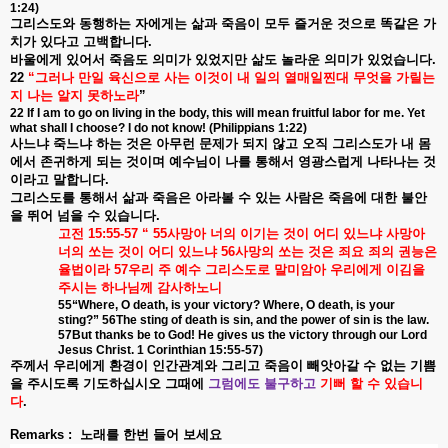
1:24)
그리스도와
동행하는
자에게는
삶과
죽음이
모두
즐거운
것으로
똑같은
가
치가
있다고
고백합니다
.
바울에게
있어서
죽음도
의미가
있었지만
삶도
놀라운
의미가
있었습니다
.
22
“
그러나
만일
육신으로
사는
이것이
내
일의
열매일찐대
무엇을
가릴는
지
나는
알지
못하노라
”
22 If I am to go on living in the body, this will mean fruitful labor for me. Yet
what shall I choose? I do not know! (Philippians 1:22)
사느냐
죽느냐
하는
것은
아무런
문제가
되지
않고
오직
그리스도가
내
몸
에서
존귀하게
되는
것이며
예수님이
나를
통해서
영광스럽게
나타나는
것
이라고
말합니다
.
그리스도를
통해서
삶과
죽음은
아라볼
수
있는
사람은
죽음에
대한
불안
을
뛰어
넘을
수
있습니다
.
고전
15:55-57 “ 55
사망아
너의
이기는
것이
어디
있느냐
사망아
너의
쏘는
것이
어디
있느냐
56
사망의
쏘는
것은
죄요
죄의
권능은
율법이라
57
우리
주
예수
그리스도로
말미암아
우리에게
이김을
주시는
하나님께
감사하노니
55“Where, O death, is your victory? Where, O death, is your
sting?” 56The sting of death is sin, and the power of sin is the law.
57But thanks be to God! He gives us the victory through our Lord
Jesus Christ. 1 Corinthian 15:55-57)
주께서
우리에게
환경이
인간관계와
그리고
죽음이
빼앗아갈
수
없는
기쁨
을
주시도록
기도하십시오
그때에
그럼에도
불구하고
기뻐
할
수
있습니
다
.
Remarks : 노래를 한번 들어 보세요