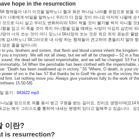
have hope in the resurrection
-58
형제들아
내가
이것을
말하노니
혈과
육은
하나님
나라를
유업으로
받을
수
내가
너희에게
비밀을
말하노니
우리가
다
잠잘
것이
아니요
마지막
나팔에
순
할
것으로
다시
살고
우리도
변화하리라
53
이
썩을
것이
불가불
썩지
아니할
것
니함을
입고
이
죽을
것이
죽지
아니함을
입을
때에는
사망이
이김의
삼킨바
되
사망아
너의
쏘는
것이
어디
있느냐
56
사망의
쏘는
것은
죄요
죄의
권능은
율법
님께
감사하노니
58
그러므로
내
사랑
하는
형제들아
견고하며
흔들리지
말며
항
지
않은
줄을
앎이니라
e to you, brothers and sisters, that flesh and blood cannot inherit the kingdom
ell you a mystery: We will not all sleep, but we will all be changed— 52 in a flas
l sound, the dead will be raised imperishable, and we will be changed. 53 For t
 immortality. 54 When the perishable has been clothed with the imperishable, an
rue: “Death has been swallowed up in victory.” 55 “Where, O death, is your vic
e power of sin is the law. 57 But thanks be to God! He gives us the victory t
and firm. Let nothing move you. Always give yourselves fully to the work of the
rinthians 15:50-58)
 듣기 :
041622.mp3
하나님을
믿으므로
죄를
용서
받고
구원을
받는
길이요
,
진리요
생명이며
(
요
14:
독교는
예수
그리스도를
통하여
내세는
분명히
있다고
말해주고
있습니다
.
성
?
활
이란
 is resurrection?