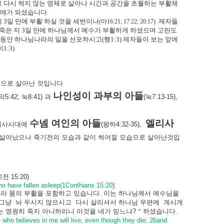
고 다시 썩지 않는 영체로 살아나 시간과 공간을 초월하는 부활체
열매가 되셨습니다
.
데
3
일 만에 부활 하실 것을 세번이나
제자들
(
마
16:21; 17:22; 20:17)
죽은 지
3
일 만에 하나님께서 예수가 부활하게 하셨으며 고린도
 동안 하나님나라의 일을 선포하시고
(
행
1:3)
제자들이 보는 앞에
히
1:3)
습으로
살아난
것입니다
나인성이
과부의
아들
막
5:42;
눅
8:41)
과
(
눅
7:13-15),
수넴
여인의
아들
엘리사
리사시대에
(
왕하
4:32-35),
살아났으나
죽기전의
모습과
같이
썩어질
모습으로
살아난것입
고전
15:20)
who have fallen asleep(1Conthians 15:20
)
니라
몸의
부활을
포함하고
있습니다
.
이는
하나님께서
예수님을
그냥
놔
두시지
않으시고
다시
살리셔서
하나님
우편에
계시게
는
영원히
죽지
아니하리니
이것을
네가
믿느냐
?
“
하셨습니다
.
e who believes in me will live, even though they die; 26and