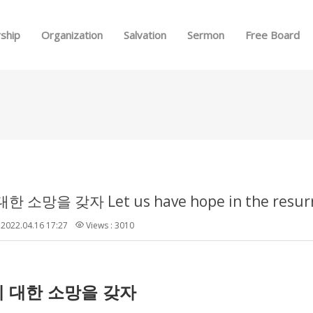
Skip to menu
ship
Organization
Salvation
Sermon
Free Board
 소망을 갖자 Let us have hope in the resurr
2022.04.16 17:27
Views : 3010
에
대한
소망을
갖자