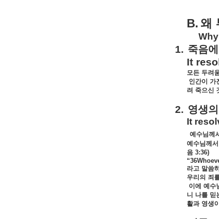
B.
왜
Why 
1.
죽음에
It res
모든
두려
인간이
가
려
죽으신
2.
영생의
It reso
예수님께
예수님께서
음
3:36)
“36Whoever
라고
말씀
우리의
죄
이에
예수
니
나를
믿
활과
영생