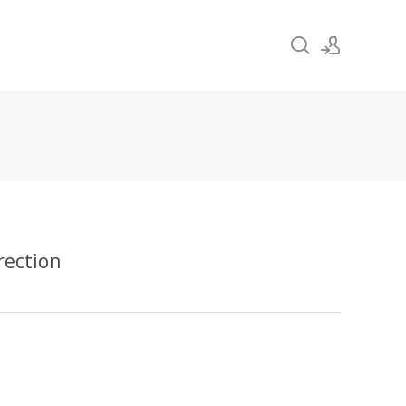
Sign In
Sign Up
ection