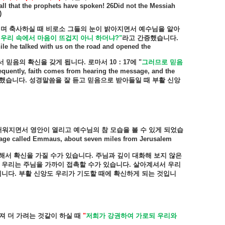
all that the prophets have spoken! 26Did not the Messiah
)
떼며
축사하실
때
비로소
그들의
눈이
밝아지면서
예수님을
알아
우리
속에서
마음이
뜨겁지
아니
하더냐
?"
라고
간증했습니다
.
ile he talked with us on the road and opened the
서
믿음의
확신을
갖게
됩니다
.
로마서
10
：
17
에
"
그러므로
믿음
quently, faith comes from hearing the message, and the
했습니다
.
성경말씀을
잘
듣고
믿음으로
받아들일
때
부활
신앙
거워지면서
영안이
열리고
예수님의
참
모습을
볼
수
있게
되었습
llage called Emmaus, about seven miles from Jerusalem
해서
확신을
가질
수가
있습니다
.
주님과
깊이
대화해
보지
않은
우리는
주님을
가까이
접촉할
수가
있습니다
.
살아계셔서
우리
됩니다
.
부활
신앙도
우리가
기도할
때에
확신하게
되는
것입니
져
더
가려는
것같이
하실
때
"
저희가
강권하여
가로되
우리와