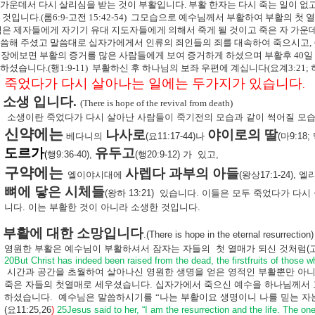
 가운데서 다시 살리심을 받는 것이 부활입니다
.
부활 한자는 다시 죽는 일이 없
는 것입니다
.(
롬
6:9-
고전
15:42-54)
그모습으로 예수님께서 부활하여 부활의 첫 
은 제자들에게 자기기 유대 지도자들에게 의해서 죽게 될 것이고 죽은 자 가운
말씀해 주셨고 말씀대로 십자가에게서 인류의 죄인들의 죄를 대속하여 죽으시고
,
5
장에보면 부활의 증거를 많은 사람들에게 보여 증거하게 하셨으며 부활후
40
일
천하셨습니다
.(
행
1:9-11)
부활하신 후 하나님의 보좌 우편에 계십니다
(
요계
3:21;
죽었다가 다시 살아나는 일에는 두가지가 있습니다
.
소생 입니다
.
(There is hope of the revival from death)
소생이란
죽었다가
다시
살아난
사람들이
죽기전의
모습과
같이
썩어질
모
신약에는
나사로
야이로의
딸
베다니의
(
요
11:17-44)
나
(
마
9:18;
도르가
유두고
(
행
9:36-40),
(
행
20:9-12)
가
있고
,
구약에는
사렙다
과부의
아들
엘이야시대에
(
왕상
17:1-24),
엘
뼈에
닿은
시체들
(
왕하
13:21)
있습니다
.
이들은
모두
죽었다가
다시
니다
.
이는
부활한
것이
아니라
소생한
것입니다
.
부활에
대한
소망입니다
.(There is hope in the eternal resurrection)
영원한
부활은
예수님이
부활하셔서
잠자는
자들의
첫
열매가
되신
것처럼
(
20But Christ has indeed been raised from the dead, the firstfruits of those 
시간과
공간을
초월하여
살아나신
영원한
생명을
얻은
영적인
부활뿐만
아
죽은
자들의
첫열매로
세우셨습니다
.
십자가에서
죽으신
예수을
하나님께서
하셨습니다
.
예수님은
말씀하시기를
“나는
부활이요
생명이니
나를
믿는
자
(
요
11:25,26
)
25Jesus said to her, “I am the resurrection and the life. The on