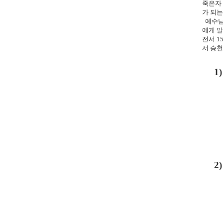
죽은자
가 되
예수님
에게 
전서
1
서 승
1)
2)