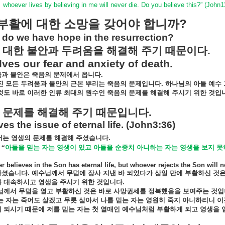
whoever lives by believing in me will never die. Do you believe this?” (John1
?
부활에
대한
소망을
갖어야
합니까
do we have hope in the resurrection?
대한
불안과
두려움을
해결해
주기
때문이다
.
olves our fear and anxiety of death.
움과
불안은
죽음의
문제에서
옵니다
.
진
모든
두려움과
불안의
근본
뿌리는
죽음의
문제입니다
.
하나님의
아들
예수
것도
바로
이러한
인류
최대의
원수인
죽음의
문제를
해결해
주시기
위한
것입
문제를
해결해
주기
때문입니다
.
lves the issue of eternal life. (John3:36)
서는
영생의
문제를
해결해
주셨습니다
.
“
아들을
믿는
자는
영생이
있고
아들을
순종치
아니하는
자는
영생을
보지
못
 believes in the Son has eternal life, but whoever rejects the Son will n
하셨습니다
.
예수님께서
무덤에
장사
지낸
바
되었다가
삼일
만에
부활하신
것
를
대속하시고
영생을
주시기
위한
것입니다
.
님께서
무덤을
열고
부활하신
것은
바로
사망권세를
정복했음을
보여주는
것입
는
자는
죽어도
살겠고
무릇
살아서
나를
믿는
자는
영원히
죽지
아니하리니
이
이
되시기
때문에
저를
믿는
자는
첫
열매인
예수님처럼
부활하게
되고
영생을