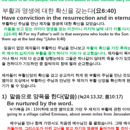
부활과 영생에 대한 확신을 갖는다
(
요
6:40)
Have conviction in the resurrection and in eternal
부활하신
주님을
만난
제자들
영생에
대한
확신을
갖었습니다
.
아들을
보고
믿는
자마다
영생을
얻는
이것이니
마지막
날에
내가
이를
다시
(
요
6:40)
40 For my Father’s will is that everyone who looks to the Son a
them up at the last day.”(John 6:40)
믿음이
없던
제자들이
부활하신
주님을
만나보고
부활의
확신을
가진
후에
히
예수의
십자가와
부활을
증거
하다가
거의
다
순교했습니다
.
제자들이
목
거나
해서
거의
다
순교를
당했는데도
그들은
하나같이
담대히
죽을
수가
있
을
전하다가
기도하던
중
핍박자의
창에
찔려
순교했습니다
.
제자들이
부활신앙의
확신을
갖고
순교까지
하게
된
부활의
주님을
만난
것
엠마오
도상에서
부활하신
주님과
만났던
두
제자가
부활
신앙을
확신하게
기가
될
수
있습니다
.
1)
말씀으로
양육을
한다
(
말씀
)
(
눅
24:13,32;
롬
10:17)
Be nurtured by the word.
누가복음
24
：
13
이하에
보면
엠마오로
가던
두
제자가
부활에
관한
이야
going to a village called Emmaus, about seven miles from Jerusale
예수님을
만나
함께
가면서도
처음엔
예수님인
줄
몰랐습니다
.
그때
예
자들이여
,
그리스도가
이런
고난을
받고
자기의
영광에
들어가야
할
것이