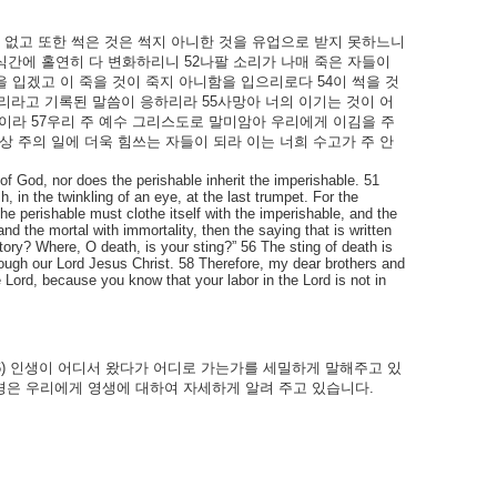
없고
또한
썩은
것은
썩지
아니한
것을
유업으로
받지
못하느니
식간에
홀연히
다
변화하리니
52
나팔
소리가
나매
죽은
자들이
을
입겠고
이
죽을
것이
죽지
아니함을
입으리로다
54
이
썩을
것
리라고
기록된
말씀이
응하리라
55
사망아
너의
이기는
것이
어
이라
57
우리
주
예수
그리스도로
말미암아
우리에게
이김을
주
상
주의
일에
더욱
힘쓰는
자들이
되라
이는
너희
수고가
주
안
 of God, nor does the perishable inherit the imperishable. 51
h, in the twinkling of an eye, at the last trumpet. For the
he perishable must clothe itself with the imperishable, and the
d the mortal with immortality, then the saying that is written
tory? Where, O death, is your sting?” 56 The sting of death is
hrough our Lord Jesus Christ. 58 Therefore, my dear brothers and
 Lord, because you know that your labor in the Lord is not in
6)
인생이
어디서
왔다가
어디로
가는가를
세밀하게
말해주고
있
경은
우리에게
영생에
대하여
자세하게
알려
주고
있습니다
.