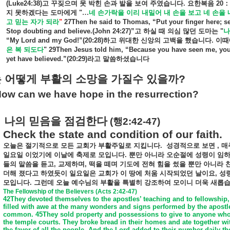
(Luke24:38)
고
꾸짖으며
못
박힌
손과
발을
보여
주였습니다
.
요한복음
20
：
지
못하겠다는
도마에게
"
…
네
손가락을
이리
내밀어
내
손을
보고
네
손을
고
믿는
자가
되라
"
27Then he said to Thomas, “Put your finger here; s
Stop doubting and believe.(John 24:27)”
고
하실
때
의심
많던
도마는
"
나
“My Lord and my God!”(20:28)
하고
위대한
신앙의
고백을
했습니다
.
이때
은
복
되도다
"
29Then Jesus told him, “Because you have seen me, you
yet have believed.”(20:29)
라고
말씀하셨습니다
는
어떻게
부활의
소망을
가질수
있을까
?
ow can we have hope in the resurrection?
나의
믿음을
점검한다
(
행
2:42-47)
Check the state and condition of our faith.
오늘은
절기적으로
모든
교회가
부활주일로
지킵니다
.
성경적으로
보면
,
매
일요일
이었기에
이날에
축제로
모입니다
.
뿐만
아니라
오순절에
성령이
임
들의
말씀을
듣고
,
교제하며
,
떡을
떼며
기도에
전혀
힘을
썼을
뿐만
아니라
더해
졌다고
하였듯이
일요일은
교회가
이
땅에
처움
시작되었던
날이요
,
성
모입니다
.
그런데
오늘
예수님의
부활을
특별히
강조하여
모이니
더욱
새롭
The Fellowship of the Believers (Acts 2:42-47)
42They devoted themselves to the apostles’ teaching and to fellowship,
filled with awe at the many wonders and signs performed by the apostle
common. 45They sold property and possessions to give to anyone who 
the temple courts. They broke bread in their homes and ate together wi
the favor of all the people. And the Lord added to their number daily t