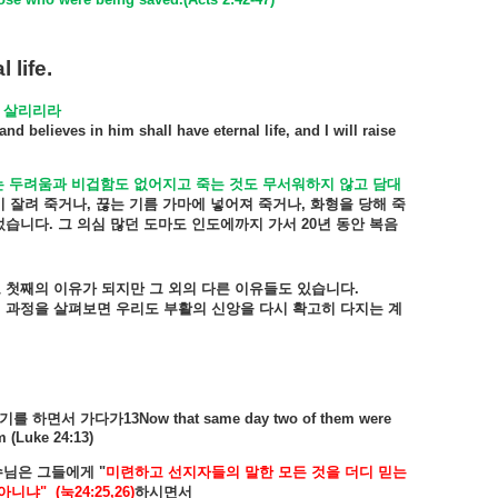
 life.
살리리라
nd believes in him shall have eternal life, and I will raise
는
두려움과
비겁함도
없어지고
죽는
것도
무서워하지
않고
담대
이
잘려
죽거나
,
끊는
기름
가마에
넣어져
죽거나
,
화형을
당해
죽
었습니다
.
그
의심
많던
도마도
인도에까지
가서
20
년
동안
복음
도
첫째의
이유가
되지만
그
외의
다른
이유들도
있습니다
.
된
과정을
살펴보면
우리도
부활의
신앙을
다시
확고히
다지는
계
기를
하면서
가다가
13Now that same day two of them were
m (Luke 24:13)
수님은
그들에게
"
미련하고
선지자들의
말한
모든
것을
더디
믿는
아니냐
"
(
눅
24:25,26)
하시면서