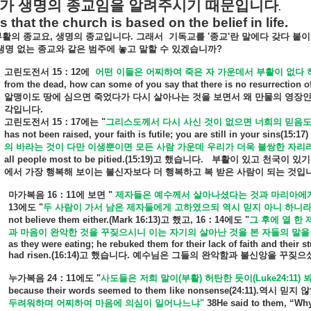
가
생명의
종교임을
알려주시기
때문입니다
.
s that the church is based on the belief in life
.
부활의
종교요
,
생명의
종교입니다
.
그래서
기독교를
'
종교
'
란
말에다
갖다
붙이
생명
없는
종교와
같은
범주에
놓고
말할
수
있겠습니까
?
고린도전서
15
：
12
에
어떤
이들은
어찌하여
죽은
자
가운데서
부활이
없다
from the dead, how can some of you say that there is no resurrection o
알맹이도
땅에
심으면
죽었다가
다시
살아나는
것을
보면서
왜
만물의
영장
각입니다
.
고린도전서
15
：
17
에는
"
그리스도께서
다시
사신
것이
없으면
너희의
믿음
has not been raised, your faith is futile; you are still in your sins(15:17)
의
바라는
것이
다만
이생뿐이면
모든
사람
가운데
우리가
더욱
불쌍한
자리
all people most to be pitied.(15:19)
고
했습니다
.
부활이
있고
천국이
있기
에서
가장
행복해
보이는
불신자보다
더
행복하고
복
받은
사람이
되는
것입
마가복음
16
：
11
에
보면
"
제자들은
예수께서
살아나셨다는
것과
마리아에
13
에도
"
두
사람이
가서
남은
제자들에게
고하였으되
역시
믿지
아니
하니
not believe them either.(Mark 16:13)
고
했고
, 16
：
14
에도
"
그
후에
열
한
과
마음이
완악한
것을
꾸짖으시니
이는
자기의
살아난
것을
본
자들의
말을
as they were eating; he rebuked them for their lack of faith and their 
had risen.(16:14)
고
했습니다
.
예수님은
그들의
완악함과
불신앙을
꾸짖으
누가복음
24
：
11
에도
"
사도들은
저희
말이
(
부활
)
허탄한
듯이
(Luke24:11)
because their words seemed to them like nonsense(24:11).
역시
믿지
않
두려워하며
어찌하여
마음에
의심이
일어나느냐
"
38He said to them, “Why