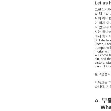
Let us 
고전
15:50
라
51
보라
썩지
아니
이
썩지
아
디
있느냐
시는
하나
에서
헛되
50 I declar
Listen, I t
trumpet wil
mortal with
will come t
sin, and th
sisters, st
vain. (1 Co
설교음성파일
기독교는
습니다
.
기
부
A.
What