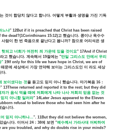
는
것이
합당치
않다고
합니다
.
어떻게
부활과
생명을
가진
기독
하느냐
"
12But if it is preached that Christ has been raised
f the dead?(1Corinthinans 15:12)
고
했습니다
.
콩이나
옥수수
인
사람이
한
번
죽음으로
끝난다고
봅니까
?
참으로
어리석은
생
도
헛되고
너희가
여전히
죄
가운데
있을
것이요
"
17And if Christ
라고
했습니다
.
계속해서
19
절에는
"
만일
그리스도
안에서
우리
라
"
19If only for this life we have hope in Christ, we are of
때문에
세상에서
가장
연약해
보이는
그리스도인
이
라도
세상
니다
.
게
보이셨다는
것
을
듣고도
믿지
아니
했습니다
.
마가복음
16
：
라
"
13These returned and reported it to the rest; but they did
제자가
음식
먹을
때에
저희에게
나타
나사
저희의
믿음
없는
것
믿지
아니함
일러라
"
14Later Jesus appeared to the Eleven
stubborn refusal to believe those who had seen him after he
셨습니다
.
뵈어
믿지
아니하나…
". 11But they did not believe the women,
았습니다
.
이어서
24
：
38
에
보면
"
예수께서
가라사대
어찌하여
 are you troubled, and why do doubts rise in your minds?