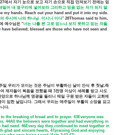
27
에서
자기
눈으로
보고
자기
손으로
직접
만져보기
전에는
믿
내밀어
내
옆구리에
넣어보라
그리하고
믿음
없는
자가
되지
말
ee my hands. Reach out your hand and put it into my side.
의
주시며
나의
하나님
이시니
이다
"
28Thomas said to him,
에
예수님은
"
너는
나를
본
고로
믿느냐
보지
못하고
믿는
자들
 have believed; blessed are those who have not seen and
주일
우리가
모이는
것은
주님이
부활하신
날이
안식
후
첫날
,
즉
하여
제자들이
복음을
전했을
때
3
천명
이상이
세례를
받고
사도
찬양으로
하나님께
영광을
돌리니
매일
구원
받은
자들이
교회에
령이
임한
날입니다
.
그래서
우리는
매주일이
부활의
소망을
갖고
습니다
.
 to the breaking of bread and to prayer. 43Everyone was
s. 44All the believers were together and had everything in
had need. 46Every day they continued to meet together in
th glad and sincere hearts, 47praising God and enjoying
hose who were being saved.(Acts 2:42-47)