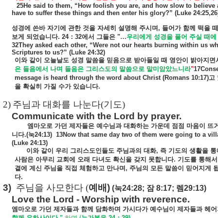
25He said to them, “How foolish you are, and how slow to believe 
have to suffer these things and then enter his glory?” (Luke 24:25,26
성경에
쓴바
자기에
관한
것을
자세히
설명해
주시며
,
들어가
함께
떡을
보게
되었습니다
. 24
：
32
에서
그들은
"
…
우리에게
성경을
풀어
주실
때에
32They asked each other, “Were not our hearts burning within us wh
Scriptures to us?” (Luke 24:32)
이와
같이
오늘날도
성경
말씀을
믿음으로
받아들일
때
영안이
밝아지면
은
들음에서
나며
들음은
그리스도의
말씀으로
말미암았느니라
"
17Conse
message is heard through the word about Christ
(Romans 10:17)
고
을
확실히
가질
수가
있습니다
.
2)
주님과 대화를 나눈다
(
기도
)
Communicate with the Lord by prayer.
엠마오로
가던
제자들은
예수님과
대화하는
가운데
점점
마음이
뜨
니다
.(
눅
24:13
)
13Now that same day two of them were going to a vi
(Luke 24:13)
이와
같이
우리
그리스도인들도
주님과의
대화
,
즉
기도의
생활을
통
사람은
아무리
교회에
오래
다녀도
확신을
갖지
못합니다
.
기도를
통해서
곁에
계신
주님을
직접
체험하고
만나며
,
주님의
모든
말씀이
믿어지게
다
.
3)
주님을 사모한다
(
예배
)
(
눅
24:28;
잠
8:17;
렘
29:13)
Love the Lord - Worship with reverence.
엠마오로
가던
제자들과
함께
담화하며
가시다가
예수님이
제자들과
헤어
함께
유하사이다
."
하며
(
누가복음
24
：
29)