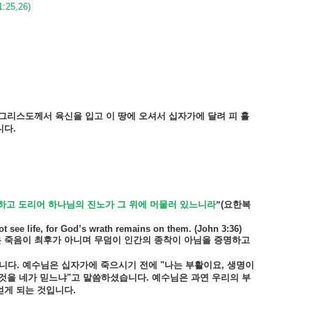
1:25,26)
그리스도께서
육신을
입고
이
땅에
오셔서
십자가에
달려
피
흘
니다
.
하고
도리어
하나님의
진노가
그
위에
머물러
있느니라
”
(
요한복
ot see life, for God’s wrath remains on them. (John 3:36)
은
죽음이
최후가
아니며
무덤이
인간의
종착이
아님을
증명하고
니다
.
예수님은
십자가에
죽으시기
전에
"
나는
부활이요
,
생명이
것을
네가
믿느냐
"
고
말씀하셨습니다
.
예수님은
과연
우리의
부
얻게
되는
것입니다
.