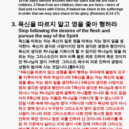
16The Spirit himself testifies with our spirit that we are God’s
children. 17Now if we are children, then we are heirs—heirs of
God and co-heirs with Christ, if indeed we share in his sufferings
in order that we may also share in his glory. (Romans 8:14-17)
3.
육신을
따르지
말고
영을
좇아
행하라
Stop following the desires of the flesh and
pursue the way of the Spirit
육신을
따르는
자는
육신의
일로
영을
따르는
자는
영의
일을
생
각한다
.
육신의
생각은
사망이지만
영의
생각은
생명과
평안이다
.
육신의
생각은
하나님을
기쁘시게
할
수
없지만
하나님의
영을
따
르는
자는
그리스도인이
되어
비록
몸은
죄로
인하여
죽은
것이지
만
하나님의
영이
거하면
그리스도
예수의
의로
인하여
생명의
성령의
법아래
사는
것입니다
.(
롬
8:4-11)
“4
육신을
따르지
않고
성령을
좇아
행하는
우리에게
율법의
요구
를
이루어지게
하려
하심이니라
5
육신을
좇는
자는
육신의
일을
,
영을
좇는
자는
영의
일을
생각하나니
6
육신의
생각은
사망이요
영의
생각은
생명과
평안이니라
7
육신의
생각은
하나님과
원수가
되나니
이는
하나님의
법에
굴복치
아니할뿐
아니라
할
수도
없음
이라
8
육신에
있는
자들은
하나님을
기쁘시게
할
수
없느니라
9
만일
너희
속에
하나님의
영이
거하시면
너희가
육신에
있지
아니
하고
영에
있나니
누구든지
그리스도의
영이
없으면
그리스도의
사람이
아니라
10
또
그리스도께서
너희
안에
계시면
몸은
죄로
인하여
죽은
것이나
영은
의를
인하여
산
것이니라
11
예수를
죽
은
자
가운데서
살리신
이의
영이
너희
안에
거하시면
그리스도