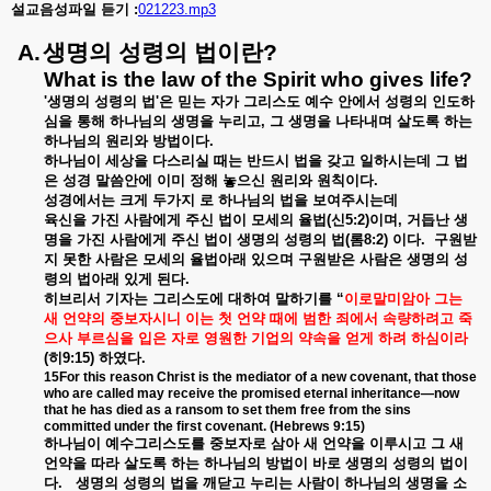
설교음성파일
듣기
:
021223.mp3
A.
생명의
성령의
법이란
?
What is the law of the Spirit who gives life?
'
생명의
성령의
법
'
은
믿는
자가
그리스도
예수
안에서
성령의
인도하
심을
통해
하나님의
생명을
누리고
,
그
생명을
나타내며
살도록
하는
하나님의
원리와
방법이다
.
하나님이
세상을
다스리실
때는
반드시
법을
갖고
일하시는데
그
법
은
성경
말씀안에
이미
정해
놓으신
원리와
원칙이다
.
성경에서는
크게
두가지
로
하나님의
법을
보여주시는데
육신을
가진
사람에게
주신
법이
모세의
율법
(
신
5:2)
이며
,
거듭난
생
명을
가진
사람에게
주신
법이
생명의
성령의
법
(
롬
8:2)
이다
.
구원받
지
못한
사람은
모세의
율법아래
있으며
구원받은
사람은
생명의
성
령의
법아래
있게
된다
.
히브리서
기자는
그리스도에
대하여
말하기를
“
이로말미암아
그는
새
언약의
중보자시니
이는
첫
언약
때에
범한
죄에서
속량하려고
죽
으사
부르심을
입은
자로
영원한
기업의
약속을
얻게
하려
하심이라
(
히
9:15)
하였다
.
15For this reason Christ is the mediator of a new covenant, that those
who are called may receive the promised eternal inheritance—now
that he has died as a ransom to set them free from the sins
committed under the first covenant. (Hebrews 9:15)
하나님이
예수그리스도를
중보자로
삼아
새
언약을
이루시고
그
새
언약을
따라
살도록
하는
하나님의
방법이
바로
생명의
성령의
법이
다
.
생명의
성령의
법을
깨닫고
누리는
사람이
하나님의
생명을
소