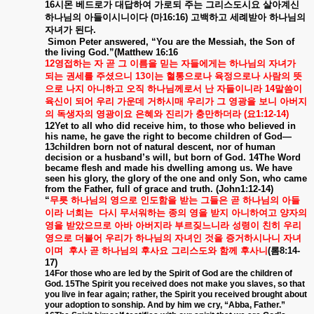
16
시몬
베드로가
대답하여
가로되
주는
그리스도시요
살아계신
하나님의
아들이시니이다
(
마
16:16)
고백하고
세례받아
하나님의
자녀가
된다
.
Simon Peter answered, “You are the Messiah, the Son of
the living God.”(Matthew 16:16
12
영접하는
자
곧
그
이름을
믿는
자들에게는
하나님의
자녀가
되는
권세를
주셨으니
13
이는
혈통으로나
육정으로나
사람의
뜻
으로
나지
아니하고
오직
하나님께로서
난
자들이니라
14
말씀이
육신이
되어
우리
가운데
거하시매
우리가
그
영광을
보니
아버지
의
독생자의
영광이요
은혜와
진리가
충만하더라
(
요
1:12-14)
12Yet to all who did receive him, to those who believed in
his name, he gave the right to become children of God—
13children born not of natural descent, nor of human
decision or a husband’s will, but born of God. 14The Word
became flesh and made his dwelling among us. We have
seen his glory, the glory of the one and only Son, who came
from the Father, full of grace and truth. (John1:12-14)
“
무릇
하나님의
영으로
인도함을
받는
그들은
곧
하나님의
아들
이라
너희는
다시
무서워하는
종의
영을
받지
아니하여고
양자의
영을
받았으므로
아바
아버지라
부르짖느니라
성령이
친히
우리
영으로
더불어
우리가
하나님의
자녀인
것을
증거하시나니
자녀
이며
후사
곧
하나님의
후사요
그리스도와
함께
후사니
(
롬
8:14-
17)
14For those who are led by the Spirit of God are the children of
God. 15The Spirit you received does not make you slaves, so that
you live in fear again; rather, the Spirit you received brought about
your adoption to sonship. And by him we cry, “Abba, Father.”