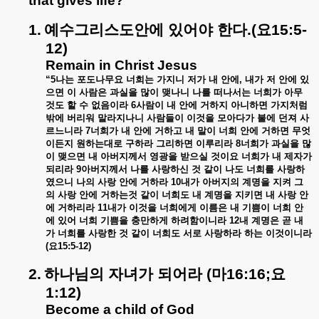
that gives life?
1.
예수그리스도안에
있어야
한다
.(
요
15:5-
12)
Remain in Christ Jesus
“5
나는
포도나무요
너희는
가지니
저가
내
안에
,
내가
저
안에
있
으면
이
사람은
과실을
많이
맺나니
나를
떠나서는
너희가
아무
것도
할
수
없음이라
6
사람이
내
안에
거하지
아니하면
가지처럼
밖에
버리워
말라지나니
사람들이
이것을
모아다가
불에
던져
사
르느니라
7
너희가
내
안에
거하고
내
말이
너희
안에
거하면
무엇
이든지
원하는대로
구하라
그리하면
이루리라
8
너희가
과실을
많
이
맺으면
내
아버지께서
영광을
받으실
것이요
너희가
내
제자가
되리라
9
아버지께서
나를
사랑하신
것
같이
나도
너희를
사랑하
였으니
나의
사랑
안에
거하라
10
내가
아버지의
계명을
지켜
그
의
사랑
안에
거하는것
같이
너희도
내
계명을
지키면
내
사랑
안
에
거하리라
11
내가
이것을
너희에게
이름은
내
기쁨이
너희
안
에
있어
너희
기쁨을
충만하게
하려함이니라
12
내
계명은
곧
내
가
너희를
사랑한
것
같이
너희도
서로
사랑하라
하는
이것이니라
(
요
15:5-12)
2.
하나님의
자녀가
되어라
(
마
16:16;
요
1:12)
Become a child of God