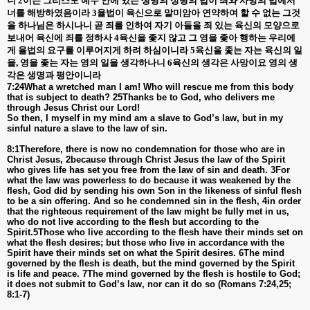
니
2
이는 그리스도 예수 안에 있는 생명의 성령의 법이 죄와 사망의 법에서
너를 해방하였음이라
3
율법이 육신으로 말미암아 연약하여 할 수 없는 그것
을 하나님은 하시나니 곧 죄를 인하여 자기 아들을 죄 있는 육신의 모양으로
보내어 육신에 죄를 정하사
4
육신을 좇지 않고 그 영을 좇아 행하는 우리에
게 율법의 요구를 이루어지게 하려 하심이니라
5
육신을 좇는 자는 육신의 일
을
,
영을 좇는 자는 영의 일을 생각하나니
6
육신의 생각은 사망이요 영의 생
각은 생명과 평안이니라
7:24What a wretched man I am! Who will rescue me from this body
that is subject to death? 25Thanks be to God, who delivers me
through Jesus Christ our Lord!
So then, I myself in my mind am a slave to God’s law, but in my
sinful nature a slave to the law of sin.
8:1Therefore, there is now no condemnation for those who are in
Christ Jesus, 2because through Christ Jesus the law of the Spirit
who gives life has set you free from the law of sin and death. 3For
what the law was powerless to do because it was weakened by the
flesh, God did by sending his own Son in the likeness of sinful flesh
to be a sin offering. And so he condemned sin in the flesh, 4in order
that the righteous requirement of the law might be fully met in us,
who do not live according to the flesh but according to the
Spirit.5Those who live according to the flesh have their minds set on
what the flesh desires; but those who live in accordance with the
Spirit have their minds set on what the Spirit desires. 6The mind
governed by the flesh is death, but the mind governed by the Spirit
is life and peace. 7The mind governed by the flesh is hostile to God;
it does not submit to God’s law, nor can it do so (Romans 7:24,25;
8:1-7)