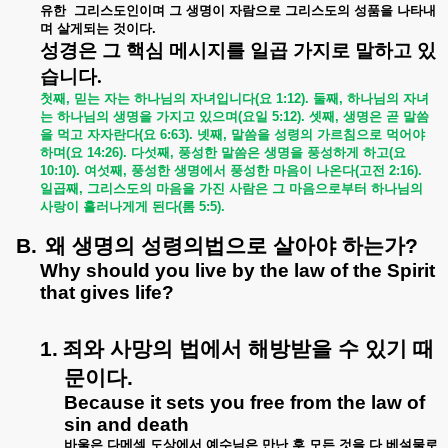
유한
그리스도인이며
그
생명이
자람으로
그리스도의
성품을
나타내
며
살게되는
것이다
.
성경은 그 핵심 메시지를 일곱 가지로 말하고 있
습니다
.
첫째
,
믿는
자는
하나님의
자녀입니다
(
요
1:12).
둘째
,
하나님의
자녀
는
하나님의
생명을
가지고
있으며
(
요일
5:12).
셋째
,
생명은
곧
말씀
을
먹고
자자란다
(
요
6:63).
넷째
,
말씀을
성령의
가르침으로
먹어야
하며
(
요
14:26).
다섯째
,
풍성한
말씀은
생명을
풍성하게
하고
(
요
10:10).
여섯째
,
풍성한
생명에서
풍성한
마음이
나온다
(
고전
2:16).
일곱째
,
그리스도의
마음을
가진
사람은
그
마음으로부터
하나님의
사랑이
흘러나게게
된다
(
롬
5:5).
B.
왜
생명의
성령의법으로
살아야
하는가
?
Why should you live by the law of the Spirit
that gives life?
1.
죄와
사망의
법에서
해방받을
수
있기
때
문이다
.
Because it sets you free from the law of
sin and death
바울은
다메섹
도상에서
예수님은
만난
후
모든
것을
다
베설물로