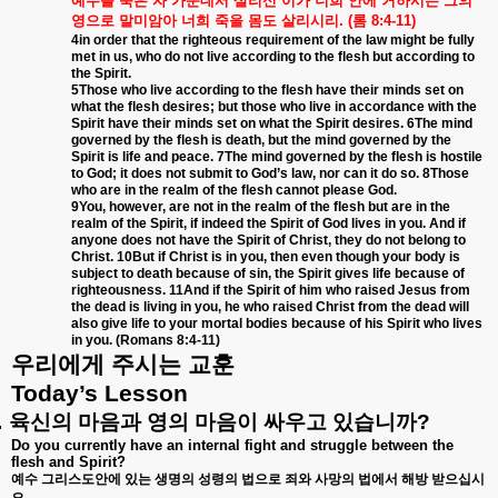
예수를
죽은
자
가운데서
살리신
이가
너희
안에
거하시는
그의
영으로
말미암아
너희
죽을
몸도
살리시리
. (
롬
8:4-11)
4in order that the righteous requirement of the law might be fully
met in us, who do not live according to the flesh but according to
the Spirit.
5Those who live according to the flesh have their minds set on
what the flesh desires; but those who live in accordance with the
Spirit have their minds set on what the Spirit desires. 6The mind
governed by the flesh is death, but the mind governed by the
Spirit is life and peace. 7The mind governed by the flesh is hostile
to God; it does not submit to God’s law, nor can it do so. 8Those
who are in the realm of the flesh cannot please God.
9You, however, are not in the realm of the flesh but are in the
realm of the Spirit, if indeed the Spirit of God lives in you. And if
anyone does not have the Spirit of Christ, they do not belong to
Christ. 10But if Christ is in you, then even though your body is
subject to death because of sin, the Spirit gives life because of
righteousness. 11And if the Spirit of him who raised Jesus from
the dead is living in you, he who raised Christ from the dead will
also give life to your mortal bodies because of his Spirit who lives
in you. (Romans 8:4-11)
우리에게
주시는
교훈
Today’s Lesson
.
육신의
마음과
영의
마음이
싸우고
있습니까
?
Do you currently have an internal fight and struggle between the
flesh and Spirit?
예수
그리스도안에
있는
생명의
성령의
법으로
죄와
사망의
법에서
해방
받으십시