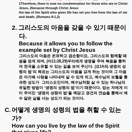
1Therefore, there is now no condemnation for those who are in Christ
Jesus, 2because through Christ Jesus
the law of the Spirit who gives life has set you free from the law of sin
and death. (Romans 8:1,2)
2.
그리스도의
마음을
갖을
수
있기
때문이
다
.
Because it allows you to follow the
example set by Christ Jesus
그리스도의
마음은
온유하고
겸손함이요
,
그리스도와
함께할
때
쉼을
얻게
되며
, (
마
11:28,29)
우리에게
생명을
주며
복음을
통하
여
천국을
소유할
수
있는
길을
보여
주신다
. (
요
14:6)
생명의
성
령의
법’의
목표는
그리스도의
마음을
갖게
하는
것이며
그
마음
은
아가페
사랑을
나타내며
살
수
있게
되고
,
예수님의
보혈을
통
과한
성도가
그리스도인이며
,
예수님처럼
살
수
있는
하나님의
유일한
방법이
‘생명의
성령의
법’이기
때문이다
.
믿는
자에게
이
미
주어진
‘생명의
성령의
법’을
깨닫고
경건의
연습을
통해서
예
수
닮은
삶을
사는
성도가
되는
것이다
.
C.
어떻게
생명의
성령의
법을
취할
수
있는
가
?
How can you live by the law of the Spirit