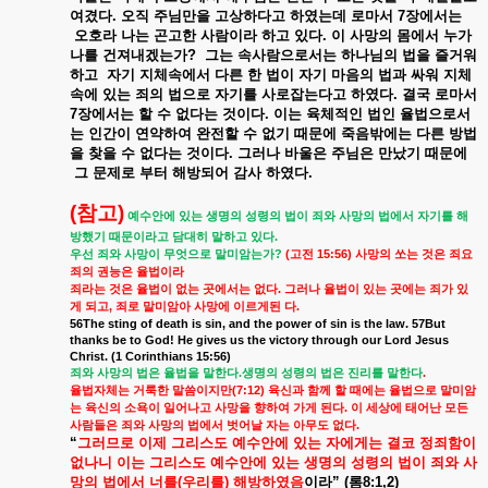
여겼다
.
오직
주님만을
고상하다고
하였는데
로마서
7
장에서는
오호라
나는
곤고한
사람이라
하고
있다
.
이
사망의
몸에서
누가
나를
건져내겠는가
?
그는
속사람으로서는
하나님의
법을
즐거워
하고
자기
지체속에서
다른
한
법이
자기
마음의
법과
싸워
지체
속에
있는
죄의
법으로
자기를
사로잡는다고
하였다
.
결국
로마서
7
장에서는
할
수
없다는
것이다
.
이는
육체적인
법인
율법으로서
는
인간이
연약하여
완전할
수
없기
때문에
죽음밖에는
다른
방법
을
찾을
수
없다는
것이다
.
그러나
바울은
주님은
만났기
때문에
그
문제로
부터
해방되어
감사
하였다
.
(
참고
)
예수안에
있는
생명의
성령의
법이
죄와
사망의
법에서
자기를
해
.
방했기
때문이라고
담대히
말하고
있다
?
(
15:56)
우선
죄와
사망이
무엇으로
말미암는가
고전
사망의
쏘는
것은
죄요
죄의
권능은
율법이라
.
죄라는
것은
율법이
없는
곳에서는
없다
그러나
율법이
있는
곳에는
죄가
있
,
.
게
되고
죄로
말미암아
사망에
이르게된
다
56The sting of death is sin, and the power of sin is the law. 57But
thanks be to God! He gives us the victory through our Lord Jesus
Christ. (1 Corinthians 15:56)
.
.
죄와
사망의
법은
율법을
말한다
생명의
성령의
법은
진리를
말한다
(7:12)
율법자체는
거룩한
말씀이지만
육신과
함께
할
때에는
율법으로
말미암
.
는
육신의
소욕이
일어나고
사망을
향하여
가게
된다
이
세상에
태어난
모든
.
사람들은
죄와
사망의
법에서
벗어날
자는
아무도
없다
“
그러므로
이제
그리스도
예수안에
있는
자에게는
결코
정죄함이
없나니
이는
그리스도
예수안에
있는
생명의
성령의
법이
죄와
사
망의
법에서
너를
(
우리를
)
해방하였음
이라
” (
롬
8:1,2)