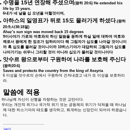
.
수명을
15
년 연장해 주셨으며
(
왕하
20:6) He extended his
life by 15 years.
6
내가 네 날을 십 오년을 더할것이며
,
.
아하스의 일영표가 뒤로
15
도 물러가게 하셨다
.(
왕하
20:9;
사
38:18
절
)
Ahaz’s sun sign was moved back 15 degrees
9
이사야가 가로되 여호와의 하신 말씀을 응하게 하실 일에 대하여 여호와
께로서 왕에게 한 징조가 임하리이다 해 그림자가 십도를 나아갈 것이니이
까 혹 십도를 물러갈 것이니이까
10
히스기야가 대답하되 그림자가 십도를
나아가기는 쉬우니 그리할 것이 아니라 십도가 물러갈 것이니이다
.
앗수르 왕으로부터 구원하여 나라를 보호해 주신다
(
왕하
20:6)
Saves and protects the country from the king of Assyria
6
이성을 앗수르의 손에서 구원하여 건져내겠고 내가 또 이성을 보호하리
라
.
말씀에 적용
하나님께 자신이 선행을 자랑하는 것은 교만이다.
우리는 개인적 위기나 국가적 위기 또는 공동체의 위기가 닥쳐올 때 하나님
께 대한 히스기야의 태도를 생각하고, 회개하는 신앙인이 되어야 하겠습니
다.
[ah1]