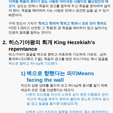
이처럼 죽음의 준비가 없는 사람은 어리석은 사람이요 불신앙인의 태
도다
. 성도는 언제나 죽음의 경고를 염두에 두고 죽음을 준비하며 살아
야 한다. 죽음을 예비하며 사는 사람은 언제나 경건한 삶을 살 수 있기
때문이다.
구약 전도서 기자가 '
헛되고 헛되며 헛되고 헛되니 모든 것이 헛되도
다
'(전 1:2)라고 선언한 그 '헛됨'은 곧 죽음을 예비하지 않고 살아가는
인생의 말로를 말하는 것이다.
2.
히스기야왕의
회개
King Hezekiah's
repentance
히스기야가 얼굴을 벽으로 향하고 여호와께 기도하여 가로되…심히
통곡하니'(사38:2, 3 절). 죽음의 경고를 받은 히스기야는 즉시 얼굴을
벽으로 향하고 하나님께 기도했다.
1)
벽으로 향했다는 의미Means
facing the wall
자신의 심령 상태를 돌이켜 보고 하나님께 용서를 빌기 위해
세상의 모든 것을 단념했다는 태도다.
·
나붓의 포도원을 자신의 소유로 삼지 못한 아합왕의 경우
;
자신의 욕심을 채우지 못하여 불만과 분노로 인하여 음식
을 끊고 얼굴을 돌이켰다
(
왕상
21:4)
·
다윗은 나단 선지자가 잘못을 지적하자
:
죽시 회개하였다
.