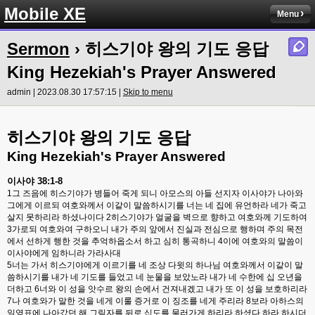
Mobile XE
Menu
Sermon
› 히스기야 왕의 기도 응답
King Hezekiah's Prayer Answered
admin | 2023.08.30 17:57:15 |
Skip to menu
히스기야 왕의 기도 응답
King Hezekiah's Prayer Answered
이사야
38:1-8
1
그 즈음에 히스기야가 병들어 죽게 되니 아모스의 아들 선지자 이사야가 나아와
그에게 이르되 여호와께서 이같이 말씀하시기를 너는 네 집에 유언하라 네가 죽고
살지 못하리라 하셨나이다
2
히스기야가 얼굴을 벽으로 향하고 여호와께 기도하여
3
가로되 여호와여 구하오니 내가 주의 앞에서 진실과 전심으로 행하며 주의 목전
에서 선하게 행한 것을 추억하옵소서 하고 심히 통곡하니
4
이에 여호와의 말씀이
이사야에게 임하니라 가라사대
5
너는 가서 히스기야에게 이르기를 네 조상 다윗의 하나님 여호와께서 이같이 말
씀하시기를 내가 네 기도를 들었고 네 눈물을 보았노라 내가 네 수한에 십 오년을
더하고
6
너와 이 성을 앗수르 왕의 손에서 건져내겠고 내가 또 이 성을 보호하리라
7
나 여호와가 말한 것을 네게 이룰 증거로 이 징조를 네게 주리라
8
보라 아하스의
일영표에 나아갔던 해 그림자를 뒤로 십도를 물러가게 하리라 하셨다 하라 하시더