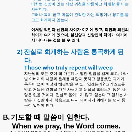
이처럼 신앙이 있는 사람 귀천을 막론하고 회개할 줄 아는
사람이다
.
그러나 목이 곧고 마음이 완악한 자는 책망이나 경고를 듣
고도 회개하지 않는다
.
이처럼 악인과 선인의 차이가 여기에 있고
,
죄인과 의인의
차이가 여기에 있으며
,
불신앙과 신앙인의 차이가 여기에
서 나타나는 것을 볼 수 있다
.
2)
진실로 회개하는 사람은 통곡하게 된
다
.
Those who truly repent will weep
지난날의 모든 것이 죄 가운데서 행한 일임을 알게 되고, 하나
님 아버지의 사랑과 은혜를 깨닫지 못하고 행동했던 과거가
통곡이 없이 어떻게 해결받을 수 있
있겠는가? 그리스도를
믿고 거듭난 경험을 가진 사람치고 눈물을 흘려보지 않은 사
람은 없을 것이다. 진실로 울어보지 않고 '믿는다'고 말하는 사
람은 거짓말이다. 복음으로 다시 태어나기 위해서는 먼저 통
곡이 있어야 한다.
B.
기도할 때 말씀이 임한다.
When we pray, the Word comes
.