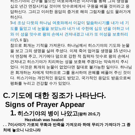
히스기야의 간구를 들으신 여호와께서는 이사야를 통해 그의 생명을
십오 년간 연장시키실 것이며 앗수르에게서 구원을 베풀 것이라고 응
답하신다. 그리고 이러한 응답의 증거로 해의 그림자를 십도 물러가게
하신다
.
5
네 조상 다윗의 하나님 여호와께서 이같이 말씀하시기를 내가 네 기
도를 들었고 네 눈물을 보았노라 내가 네 수한에 십오 년을 더하고 너
와 이 성을 앗수르 왕의 손에서
건져내겠고 내가 또 이성을 보호하리
라
'(5, 6
절
).
참으로 회개는 기적을 가져온다
.
하나님께서 히스기야의 기도와 눈물
을 보고 그의 생명을 살려 주셨다
.
이제 죽어 업어질 생명을
15
년이나
더 연장해 주고
,
거기에다 덤으로 강한 적 침략자 앗수르 왕의 손에서
건져내고 히스기야가 치리하는 성을 보호해 주겠다는 약속까지 주시
었다
.
이것은 회개의 눈물이 없었다면 절대로 불가능한 일이다
.
하나님
은 회개하는 자에게 약하므로 그를 용서하며 은혜를 베풀어 주신 것이
다
.
히스기야는 개인적인 응답도 받았고
,
국가적인 응답도 받음으로써
평화를 누리고 건강할 수가 있었다
.
C.
기도에 대한 징조가 나타난다.
Signs of Prayer Appear
1.
히스기야의 병이 나았고
(
왕하
20:6,7)
Hezekiah was healed
. . 7
이사야가 가로되 무화과 반죽을 가져오라 하매 무리가 가져다가 그 종
처에 놓으니 나으니라