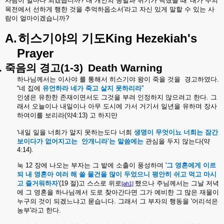
사람이
얼마나
되겠습니까
?
내
개인의
종말과
위기가
닥쳤을
때
'
내가
주의
목전에서
선하게
행한
것을
추억하옵소서
'
라고
자신
있게
말할
수
있는
사
람이
얼마이겠습니까
?
A.
히스기야의
기도
King Hezekiah's
Prayer
.
죽음의
경고
(1-3)
Death Warning
하나님께서는
이사야
를
통해서
히스기야
왕이
죽을
것을
경고하였다
.
“
네
집에
유언하라
네가
죽고
살지
못하리라
”
인생은
유한한
존재이면서도
그것을
부려
인정하지
않으려고
한다
.
그
래서
오늘이나
내일이나
아무
도시에
가서
거기서
일년을
유하며
장사
하여이를
보리라
(
약
4:13)
고
하지만
'
내일 일을 너희가 알지 못하는도다 너희
생명이 무엇이뇨 너희는 잠간
보이다가 없어지고는
안개니라'는 말씀에는
관심을 두지 않는다(약
4:14).
눅 12 장에 나오는 부자는 그 밭에 소출이 풍성하며 '
그 영혼에게 이르
되 내 영혼아 여러 해 쓸 물건을 많이 두었으니 평안히 쉬고 먹고 마시
고 즐거워하자
'(19 절)고 스스로
위로
했으나 주님께서는 그날 저녁
[ah1]
에 그 영혼을 하나님께서 도로 찾아간다면 그가 예비한 그 많은 재물이
누구의 것이 되겠느냐고 묻습니다. 그래서 그 부자의 행동을 '어리석은
농부'라고 한다.