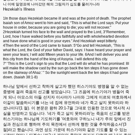
니 이에 일영표에 나아갔던 해의 그림자가 십도를 물러가니라
Hezekiah’s Illness
1In those days Hezekiah became ill and was at the point of death. The prophet
Isaiah son of Amoz went to him and said, “This is what the Lord says: Put your
house in order, because you are going to die; you will not recover.”
2Hezekiah turned his face to the wall and prayed to the Lord, 3“Remember,
Lord, how I have walked before you faithfully and with wholehearted devotion
and have done what is good in your eyes.” And Hezekiah wept bitterly.
4Then the word of the Lord came to Isaiah: 5“Go and tell Hezekiah, ‘This is
what the Lord, the God of your father David, says: I have heard your prayer and
seen your tears; I will add fifteen years to your life. 6And I will deliver you and
this city from the hand of the king of Assyria. I will defend this city.
7“ ‘This is the Lord’s sign to you that the Lord will do what he has promised: 8I
will make the shadow cast by the sun go back the ten steps it has gone down
on the stairway of Ahaz.’ ” So the sunlight went back the ten steps it had gone
down. (Isaiah 38:1-8)
하나님
앞에서
선하고
착하게
살고자
했던
히스기야도
병명을
알
수
없는
중병에
걸려
죽음의
선고를
받았습니다
. '
그
즈음에
히스기야가
병들어
죽
게
되니
아모스의
아들
선지자
이사야가
나아와
그에게
이르되
여호와께서
이같이
말씀하시기를
너는
네
집에
유언하라
네가
죽고
살지
못하리라
하
셨나이다
'(1
절
).
이
본문은
왕하
20:1-7
을
그대로
인용한
것으로
역사적
사
실을
반영하고
있습니다
. '
네가
죽고
살지
못하리라
'
는
죽음의
선고를
받은
히스기야는
하나님께
기도하기를
'
여호와여
구하노니
내가
주의
앞에서
진
실과
전심으로
행하며
주의
목전에서
선하게
행한
것을
추억하옵소서
'(3
절
)
라고
했습니다
.
과연
성도
가운데
히스기야와
같은
기도를
할
수
있는