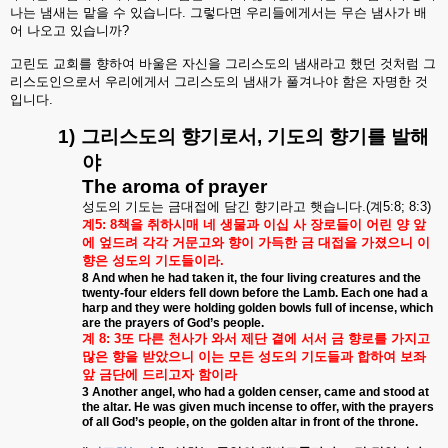
나는
냄새는
맡을
수
있습니다
.
그렇다면
우리들에게서는
무슨
냄사가
배
어
나오고
있습니까
?
고린도
교회를
향하여
바울은
자신을
그리스도의
냄새라고
했던
것처럼
그
리스도인으로서
우리에게서
그리스도의
냄새가
풀겨나야
함은
자명한
것
입니다
.
1)
그리스도의
향기로서
,
기도의
향기를
발해
야
The aroma of prayer
성도의
기도는
금대접에
담긴
향기라고
햇습니다
.(
계
5:8; 8:3)
계
5:
8
책을
취하시매
네
생물과
이십
사
장로들이
어린
양
앞
에
엎드려
각각
거문고와
향이
가득한
금
대접을
가졌으니
이
향은
성도의
기도들이라
.
8 And when he had taken it, the four living creatures and the
twenty-four elders fell down before the Lamb. Each one had a
harp and they were holding golden bowls full of incense, which
are the prayers of God’s people.
계
8:
3
또
다른
천사가
와서
제단
곁에
서서
금
향로를
가지고
많은
향을
받았으니
이는
모든
성도의
기도들과
합하여
보좌
앞
금단에
드리고자
함이라
3 Another angel, who had a golden censer, came and stood at
the altar. He was given much incense to offer, with the prayers
of all God’s people, on the golden altar in front of the throne.