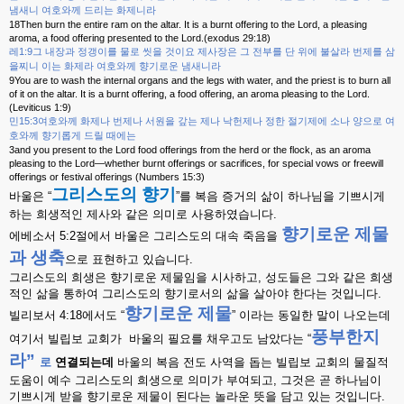
냄새니
여호와께
드리는
화제니라
18Then burn the entire ram on the altar. It is a burnt offering to the Lord, a pleasing
aroma, a food offering presented to the Lord.(exodus 29:18)
1:9
레
그
내장과
정갱이를
물로
씻을
것이요
제사장은
그
전부를
단
위에
불살라
번제를
삼
을찌니
이는
화제라
여호와께
향기로운
냄새니라
9You are to wash the internal organs and the legs with water, and the priest is to burn all
of it on the altar. It is a burnt offering, a food offering, an aroma pleasing to the Lord.
(Leviticus 1:9)
15:3
민
여호와께
화제나
번제나
서원을
갚는
제나
낙헌제나
정한
절기제에
소나
양으로
여
호와께
향기롭게
드릴
때에는
3and you present to the Lord food offerings from the herd or the flock, as an aroma
pleasing to the Lord—whether burnt offerings or sacrifices, for special vows or freewill
offerings or festival offerings (Numbers 15:3)
그리스도의
향기
바울은
“
”
를
복음
증거의
삶이
하나님을
기쁘시게
하는
희생적인
제사와
같은
의미로
사용하였습니다
.
향기로운
제물
에베소서
5:2
절에서
바울은
그리스도의
대속
죽음을
과
생축
으로
표현하고
있습니다
.
그리스도의
희생은
향기로운
제물임을
시사하고
,
성도들은
그와
같은
희생
적인
삶을
통하여
그리스도의
향기로서의
삶을
살아야
한다는
것입니다
.
향기로운
제물
빌리보서
4:18
에서도
“
”
이라는
동일한
말이
나오는데
풍부한지
여기서
빌립보
교회가
바울의
필요를
채우고도
남았다는
“
라
”
로
연결되는데
바울의
복음
전도
사역을
돕는
빌립보
교회의
물질적
도움이
예수
그리스도의
희생으로
의미가
부여되고
,
그것은
곧
하나님이
기쁘시게
받을
향기로운
제물이
된다는
놀라운
뜻을
담고
있는
것입니다
.