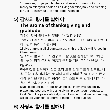
1Therefore, I urge you, brothers and sisters, in view of God’s
mercy, to offer your bodies as a living sacrifice, holy and pleasing
to God—this is your true and proper worship
5)
감사의
향기를
발해야
The aroma of thanksgiving and
gratitude
감하는
것이
하나님의
뜻입니다
.(
살전
5;18)
18
범사에
감사하라
이는
그리스도
예수
안에서
너희를
향하신
하나님의
뜻이니라범사에
18give thanks in all circumstances; for this is God’s will for you in
Christ Jesus.
염려하지
말고
기도와
간구로
구할
것을
감사함으로
구하면
하나님이
평강
주셔서
마음과
생각을
지켜
주신다
했습니다
.
(
빌
4:6-7)
6
아무
것도
염려하지
말고
오직
모든
일에
기도와
간구로
,
너
희
구할
것을
감사함으로
하나님께
아뢰라
7
그리하면
모든
지
각에
뛰어난
하나님의
평강이
그리스도
예수
안에서
너희
마
음과
생각을
지키시리라
6Do not be anxious about anything, but in every situation, by
prayer and petition, with thanksgiving, present your requests to
God. 7And the peace of God, which transcends all understanding,
will guard your hearts and your minds in Christ Jesus.
6)
사랑의
향기를
발해야