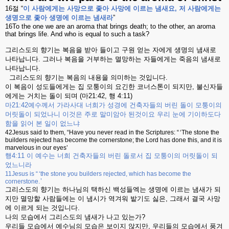
16
절
“
이
사람에게는
사망으로
좇아
사망에
이르는
냄새요
,
저
사람에게는
생명으로
좇아
생명에
이르는
냄새라
”
16To the one we are an aroma that brings death; to the other, an aroma
that brings life. And who is equal to such a task?
그리스도의
향기는
복음을
받아
들이고
구원
얻는
자에게
생명의
냄새로
나타납니다
.
그러나
복음을
거부하는
멸망하는
자들에게는
죽음의
냄새로
나타납니다
.
그리스도의
향기는
복음의
내용을
의미하는
것입니다
.
이
복음이
성도들에게는
집
모퉁이의
요긴한
코너스톤이
되지만
,
불신자들
에게는
거치는
돌이
되며
(
마
21:42,
행
4:11)
마
21:42
예수께서
가라사대
너희가
성경에
건축자들의
버린
돌이
모퉁이의
머릿돌이
되었나니
이것은
주로
말미암아
된것이요
우리
눈에
기이하도다
함을
읽어
본
일이
없느냐
42Jesus said to them, “Have you never read in the Scriptures: “ ‘The stone the
builders rejected has become the cornerstone; the Lord has done this, and it is
marvelous in our eyes’
행
4:11
이
예수는
너희
건축자들의
버린
돌로서
집
모퉁이의
머릿돌이
되
었느니라
11Jesus is “ ‘the stone you builders rejected, which has become the
.’
cornerstone
그리스도의
향기는
하나님의
택하신
백성들엑는
생명에
이르는
냄새가
되
지만
멸망할
사람들에는
이
냄시가
역겨워
밭기도
싫은
,
그래서
결국
사망
에
이르게
되는
것입니다
.
나의
모습에서
그리스도의
냄새가
나고
있는가
?
우리들
모습에서
예수님의
모습은
보이지
않지만
,
우리들의
모습에서
풍겨