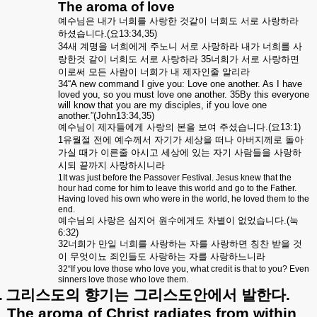
The aroma of love
예수님은
내가
너희를
사랑한
것같이
너희도
서로
사랑하라
하셨습니다
.(
요
13:34,35)
34
새
계명을
너희에게
주노니
서로
사랑하라
내가
너희를
사
랑한것
같이
너희도
서로
사랑하라
35
너희가
서로
사랑하면
이로써
모든
사람이
너희가
내
제자인줄
알리라
34“A new command I give you: Love one another. As I have
loved you, so you must love one another. 35By this everyone
will know that you are my disciples, if you love one
another.”(John13:34,35)
예수님이
제자들에게
사랑의
본을
보여
주셨습니다
.(
요
13:1)
1
유월절
전에
예수께서
자기가
세상을
떠나
아버지께로
돌아
가실
때가
이른줄
아시고
세상에
있는
자기
사람들을
사랑하
시되
끝까지
사랑하시니라
1It was just before the Passover Festival. Jesus knew that the
hour had come for him to leave this world and go to the Father.
Having loved his own who were in the world, he loved them to the
end.
예수님의
사랑은
심지어
원수에게도
차별이
없었습니다
.(
눅
6:32)
32
너희가
만일
너희를
사랑하는
자를
사랑하면
칭찬
받을
것
이
무엇이뇨
죄인들도
사랑하는
자를
사랑하느니라
32“If you love those who love you, what credit is that to you? Even
sinners love those who love them.
.
그리스도의
향기는
그리스도안에서
발한다
.
The aroma of Christ radiates from within