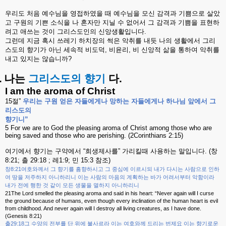
우리도
처음
예수님을
영접하였을
때
예수님을
모신
감격과
기쁨으로
살았
고
구원의
기쁜
소식을
나
혼자만
지닐
수
없어서
그
감격과
기쁨을
표현하
려고
애쓰는
것이
그리스도인의
신앙생활입니다
.
그런데
지금
혹시
쓰레기
하치장의
썩은
악취를
내듯
나의
생활에서
그리
스도의
향기가
아닌
세속적
비도덕
,
비윤리
,
비
신앙적
삶을
통하여
악취를
내고
있지는
않습니까
?
.
나는
그리스도의
향기
다
.
I am the aroma of Christ
15
절
”
우리는
구원
얻은
자들에게나
망하는
자들에게나
하나님
앞에서
그
리스도의
향기니
”
5 For we are to God the pleasing aroma of Christ among those who are
being saved and those who are perishing. (2Corinthians 2:15)
여기에서
향기는
구약에서
“
희생제사를
”
가리킬때
사용하는
말입니다
. (
창
8:21;
출
29:18 ;
레
1:9;
민
15:3
참조
)
8:21
창
여호와께서
그
향기를
흠향하시고
그
중심에
이르시되
내가
다시는
사람으로
인하
여
땅을
저주하지
아니하리니
이는
사람의
마음의
계획하는
바가
어려서부터
악함이라
내가
전에
행한
것
같이
모든
생물을
멸하지
아니하리니
21The Lord smelled the pleasing aroma and said in his heart: “Never again will I curse
the ground because of humans, even though every inclination of the human heart is evil
from childhood. And never again will I destroy all living creatures, as I have done.
(Genesis 8:21)
29:18
출
그
수양의
전부를
단
위에
불사르라
이는
여호와께
드리는
번제요
이는
향기로운