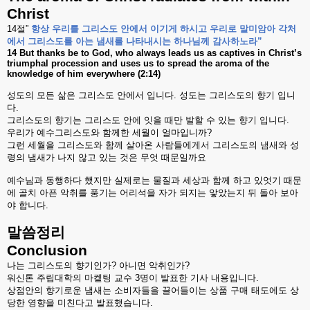
Christ
14
절
”
항상
우리를
그리스도
안에서
이기게
하시고
우리로
말미암아
각처
에서
그리스도를
아는
냄새를
나타내시는
하나님께
감사하노라
”
14 But thanks be to God, who always leads us as captives in Christ’s
triumphal procession and uses us to spread the aroma of the
knowledge of him everywhere (2:14)
성도의
모든
삶은
그리스도
안에서
입니다
.
성도는
그리스도의
향기
입니
다
.
그리스도의
향기는
그리스도
안에
잇을
때만
발할
수
있는
향기
입니다
.
우리가
예수그리스도와
함께한
세월이
얼마입니까
?
그런
세월을
그리스도와
함께
살아온
사람들에게서
그리스도의
냄새와
성
령의
냄새가
나지
않고
있는
것은
무엇
때문일까요
예수님과
동행하다
했지만
실제로는
물질과
세상과
함께
하고
있엇기
때문
에
골치
아픈
악취를
풍기는
어리석을
자가
되지는
앟았는지
뒤
돌아
보아
야
합니다
.
말씀정리
Conclusion
나는
그리스도의
향기인가
?
아니면
악취인가
?
워신톤
주립대학의
마켙팅
교수
3
명이
발표한
기사
내용입니다
.
상점안의
향기로운
냄새는
소비자들을
끌어들이는
상품
구매
태도에도
상
당한
영향을
미친다고
발표했습니다
.