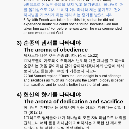
5
믿음으로
에녹은
죽음을
보지
않고
옮기웠으니
하나님이
저
를
옮기심으로
다시
보이지
아니하니라
저는
옮기우기
전에
하나님을
기쁘시게
하는
자라
하는
증거를
받았느니라
5 By faith Enoch was taken from this life, so that he did not
experience death: “He could not be found, because God had
taken him away.” For before he was taken, he was commended
as one who pleased God.
3)
순종의
냄새를
나타내야
The aroma of obedience
제사보다
나은
것은
순종입니다
. (
삼상
15:22)
22
사무엘이
가로되
여호와께서
번제와
다른
제사를
그
목소리
순종하는
것을
좋아하심
같이
좋아하시겠나이까
순종이
제사
보다
낫고
듣는것이
수양의
기름보다
나으니
22But Samuel replied: “Does the Lord delight in burnt offerings
and sacrifices as much as in obeying the Lord? To obey is better
than sacrifice, and to heed is better than the fat of rams.
4)
헌신의
향기를
나타내야
The aroma of dedication and sacrifice
하나님이
기뻐하시는
산제사
(
예배
)
는
성도의
아름다운
삶입니
다
.(
롬
12:1)
1
그러므로
형제들아
내가
하나님의
모든
자비하심으로
너희를
권하노니
너희
몸을
하나님이
기뻐하시는
거룩한
산
제사로
드리라
이는
너희의
드릴
영적
예배니라