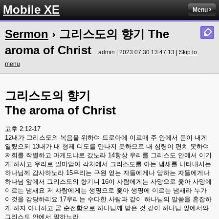
Mobile XE
Menu
Sermon
› 그리스도의 향기 The
aroma of Christ
admin | 2023.07.30 13:47:13 |
Skip to
menu
그리스도의
향기
The aroma of Christ
고후
2:12-17
12
내가
그리스도의
복음을
위하여
드로아에
이르매
주
안에서
문이
내게
열렸으되
13
내가
내
형제
디도를
만나지
못하므로
내
심령이
편치
못하여
저희를
작별하고
마게도냐로
갔노라
14
항상
우리를
그리스도
안에서
이기
게
하시고
우리로
말미암아
각처에서
그리스도를
아는
냄새를
나타내시는
하나님께
감사하노라
15
우리는
구원
얻는
자들에게나
망하는
자들에게나
하나님
앞에서
그리스도의
향기니
16
이
사람에게는
사망으로
좇아
사망에
이르는
냄새요
저
사람에게는
생명으로
좇아
생명에
이르는
냄새라
누가
이것을
감당하리요
17
우리는
수다한
사람과
같이
하나님의
말씀을
혼잡하
게
하지
아니하고
곧
순전함으로
하나님께
받은
것
같이
하나님
앞에서와
그리스도
안에서
말하노라