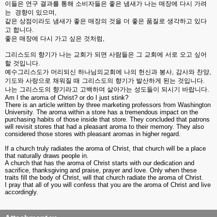
이들은
연구
결과를
통해
소비자들은
좋은
냄새가
나는
매장에
다시
가려
는
경향이
있으며
,
같은
상점이라도
냄새가
좋은
매장의
것을
더
좋은
품질로
생각하고
있다
고
합니다
.
좋은
매장에
다시
가고
싶은
것처럼
,
그리스도의
향기가
나는
교회가
되면
사람들은
그
교회에
서로
오고
싶어
할
것입니다
.
예수그리스도가
머리되신
하나님의교회에
나의
헌신과
봉사
,
감사와
찬양
,
기도와
사랑으로
채워질
때
그리스도의
향기가
발산하게
된는
것입니다
.
나는
그리스도의
향기라고
고백하며
살아가는
성도들이
되시기
바랍니다
.
Am I the aroma of Christ? or do I just stink?
There is an article written by three marketing professors from Washington
University. The aroma within a store has a tremendous impact on the
purchasing habits of those inside that store. They concluded that patrons
will revisit stores that had a pleasant aroma to their memory. They also
considered those stores with pleasant aromas in higher regard.
If a church truly radiates the aroma of Christ, that church will be a place
that naturally draws people in.
A church that has the aroma of Christ starts with our dedication and
sacrifice, thanksgiving and praise, prayer and love. Only when these
traits fill the body of Christ, will that church radiate the aroma of Christ.
I pray that all of you will confess that you are the aroma of Christ and live
accordingly.