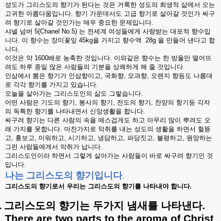
성도가
그리스도의
향기가
된다는
것은
거룩한
성도의
희생적
삶에서
오는
고귀한
아름다움입니다
.
향기
가운데서도
고급
향기로
살아갈
것인가
싸구
려
향기로
살아갈
것인가는
매우
중요한
문제입니다
.
샤넬
넘버
5(Chanel No.5)
는
전세계
여성들에게
사랑받는
대포적
향수입
니다
.
이
향수는
장미꽃잎
45kg
을
가지고
향수액
28g
을
만들어
낸다고
합
니다
.
이것은
약
1600
배로
농축한
것입니다
.
이와같은
향수는
한
방울만
떨어뜨
려도
하루
종일
많은
사람들의
기분을
상쾌하게
해
줄
것입니다
.
인삼에서
뽐은
향기가
인삼향이고
,
국화향
,
모과향
,
오렌지
향등도
나름대
로
각각
향기를
가지고
있습니다
.
오늘을
살아가는
그리스도인의
삶도
그렇습니다
.
어떤
사람은
기도의
향기
,
봉사의
향기
,
전도의
향기
,
찬양의
항기등
각자
의
독특한
향기를
나타내면서
신앙생활을
합니다
.
싸구려
향기는
다른
사람의
속을
메스겁게도
하고
아무리
많이
뿌려도
오
래
가지를
못합니다
.
마찬가지로
악취를
내는
성도의
생활을
하면서
헐뜯
고
,
흉보고
,
미워하고
,
시기하고
,
냉담하고
,
파당짓고
,
불평하고
,
원망하는
그런
사람들에게서
악취가
납니다
.
그리스도인이라
하면서
그렇게
살아가는
사람들이
바로
싸구려
향기인
것
입니다
.
나는
그리스도의
향기입니다
.
그리스도의
향기로서
우리는
그리스도의
향기를
나타내야
합니다
.
.
그리스도의
향기는
두가지
냄새를
나타낸다
.
There are two parts to the aroma of Christ