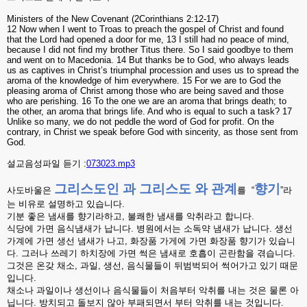
Ministers of the New Covenant (2Corinthians 2:12-17)
12 Now when I went to Troas to preach the gospel of Christ and found
that the Lord had opened a door for me, 13 I still had no peace of mind,
because I did not find my brother Titus there. So I said goodbye to them
and went on to Macedonia.
14 But thanks be to God, who always leads
us as captives in Christ’s triumphal procession and uses us to spread the
aroma of the knowledge of him everywhere
. 15 For we are to God the
pleasing aroma of Christ among those who are being saved and those
who are perishing. 16 To the one we are an aroma that brings death; to
the other, an aroma that brings life. And who is equal to such a task? 17
Unlike so many, we do not peddle the word of God for profit. On the
contrary, in Christ we speak before God with sincerity, as those sent from
God.
설교음성파일 듣기 :
073023.mp3
그리스도인
과
그리스도
와
관계
향기
사도바울은
를
“
”
라
는
비유로
설명하고
있습니다
.
기분
좋은
냄새를
향기라하고
,
불쾌한
냄새를
악취라고
합니다
.
식당에
가면
음식냄새가
납니다
.
병원에서는
소독약
냄새가
납니다
.
생선
가계에
가면
생선
냄새가
나고
,
화장품
가게에
가면
화장품
향기가
있습니
다
.
그러나
쓰레기
하치장에
가면
썩은
냄새로
호흡이
곤란함을
겪습니다
.
그것은
온갖
채소
,
과일
,
생선
,
음식물들이
뒤범벅되어
썩어가고
있기
때문
입니다
.
채소나
과일이나
생선이나
음식물들이
처음부터
악취를
내는
것은
물론
아
닙니다
.
방치되고
돌보지
않아
부패되면서
부터
악취를
내는
것입니다
.