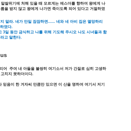
말쌀위기에
처해
있을
때
모르게는
에스더를
향하여
왕에게
나
부름을
받지
않고
왕에게
나가면
죽이도록
되어
있다고
거절하였
각지
말라
.
네가
만일
잠잠하면
......
네와
네
아비
집은
멸망하리
하였다
.
고
3
일
동안
금식하고
나를
위해
기도해
주시오
나도
시녀들과
함
"
라고
말한다
.
 us
리어
주여
내
아들을
불쌍히
여기소서
저가
간질로
심히
고생하
고치지
못하더이다
.
라
믿음이
한
겨자씨
만큼만
있으면
이
산을
명하여
여기서
저기