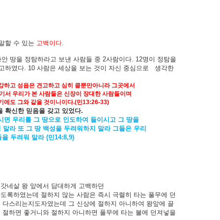
말할
수
있는
고백이다
.
나안
땅을
정탐하라고
보낸
사람들
중
2
사람이다
. 12
명이
정탐을
고하였다
. 10
사람은
세상을
보는
것이
자신
중심으로
생각한
강하고
성읍은
견고하고
심히
클뿐만아니라
그곳에서
기서
우리가
본
사람들은
신장이
장대한
사람들이며
기에도
그와
같을
것이니이다
.(
민
13:26-33)
을
확신한
믿음을
갖고
있었다
.
시면
우리를
그
땅으로
인도하여
들이시고
그
땅을
지
말라
또
그
땅
백성을
두려워하지
말라
그들은
우리
들을
두려워
말라
(
민
14:8,9)
브갓네살
왕
앞에서
담대하게
고백하던
하도록하였는데
절하지
않는
사람은
즉시
극렬히
타는
풀무에
던
를
다스리는지도자였는데
그
신상에
절하지
아니하여
왕앞에
끌
에
절하면
좋거니와
절하지
아니하면
풀무에
타는
불에
던져넣을