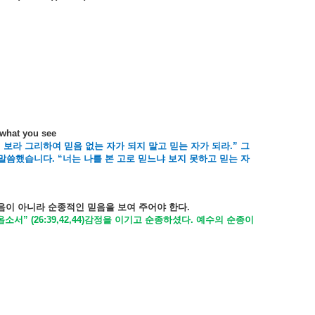
 what you see
어
보라
그리하여
믿음
없는
자가
되지
말고
믿는
자가
되라
.”
그
말씀했습니다
. “
너는
나를
본
고로
믿느냐
보지
못하고
믿는
자
음이
아니라
순종적인
믿음을
보여
주어야
한다
.
옵소서
” (26:39,42,44)
감정을
이기고
순종하셨다
.
예수의
순종이