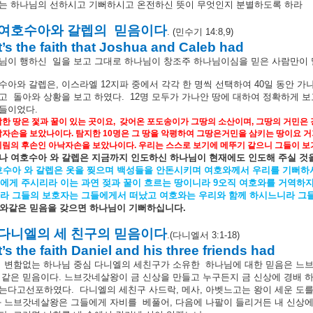
는
하나님의
선하시고
기뻐하시고
온전하신
뜻이
무엇인지
분별하도록
하라
여호수아와
갈렙의
믿음이다
. (
민수기
14:8,9)
It’s the faith that Joshua and Caleb had
님이
행하신
일을
보고
그대로
하나님이
창조주
하나님이심을
믿은
사람만이
수아와
갈렙은
,
이스라엘
12
지파
중에서
각각
한
명씩
선택하여
40
일
동안
가
고
돌아와
상황을
보고
하였다
.
12
명
모두가
가나안
땅에
대하여
정확하게
보
들이었다
.
탐한
땅은
젗과
꿀이
있는
곳이요
,
갖어온
포도송이가
그땅의
소산이며
,
그땅의
거민은
낙자손을
보았나이다
.
탐지한
10
명은
그
땅을
악평하여
그땅은거민을
삼키는
땅이요
거
피림의
후손인
아낙자손을
보았나이다
.
우리는
스스로
보기에
메뚜기
같으니
그들이
보
나
여호수아
와
갈렙은
지금까지
인도하신
하나님이
현재에도
인도해
주실
것
호수아
와
갈렙은
옷을
찢으며
백성들을
안돈시키며
여호와께서
우리를
기뻐하
에게
주시리라
이는
과연
젖과
꿀이
흐르는
땅이니라
9
오직
여호와를
거역하
라
그들의
보호자는
그들에게서
떠났고
여호와는
우리와
함께
하시느니라
그
와같은
믿음을
갖으면
하나님이
기뻐하십니다
.
다니엘의
세
친구의
믿음이다
.(
다니엘서
3:1-18)
It’s the faith Daniel and his three friends had
직
변함없는
하나님
중심
다니엘의
세친구가
소유한
하나님에
대한
믿음은
느
같은
믿음이다
.
느브갓네살왕이
금
신상을
만들고
누구든지
금
신상에
경배
는다고선포하였다
.
다니엘의
세친구
사드락
,
메사
,
아벳느고는
왕이
세운
도
와
느브갓네살왕은
그들에게
자비를
베풀어
,
다음에
나팔이
들리거든
내
신상