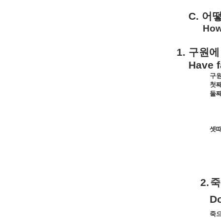
C.
어
How 
1.
구원에
Have f
구
첫
둘
셋
2.
죽
Do
죽