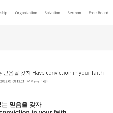
Skip to menu
ship
Organization
Salvation
Sermon
Free Board
음을 갖자 Have conviction in your faith
2023.07.08 13:21
Views : 1634
있는
믿음을
갖자
conviction in your faith