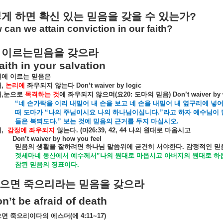
떻게
하면
확신
있는
믿음을
갖을
수
있는가
?
can we attain conviction in our faith?
이르는믿음을
갖으라
aith in your salvation
원에
이르는
믿음은
째
,
논리에
좌우되지
않는다
Don’t waiver by logic
째
,
눈으로
목격하는
것
에
좌우되지
않으며
(
요
20:
도마의
믿음
) Don’t waiver by
“네
손가락을
이리
내밀어
내
손을
보고
네
손을
내밀어
내
옆구리에
넣
때
도마가
“
나의
주님이시요
나의
하나님이십니다
.”
라고
하자
예수님이
들은
복되도다
.”
보는
것에
믿음의
근거를
두지
마십시오
.
때
,
감정에
좌우되지
않는다
. (
마
26:39, 42, 44
나의
원대로
마옵시고
Don’t waiver by how you feel
믿음의
생활을
잘하려면
하나님
말씀위에
굳건히
서야한다
.
감정적인
믿
겟세마네
동산에서
예수께서
”
나의
원대로
마옵시고
아버지의
원대로
하
참된
믿음의
징표이다
.
으면
죽으리라는
믿음을
갖으라
n’t be afraid of death
으면
죽으리이다의
에스더
(
에
4:11~17)