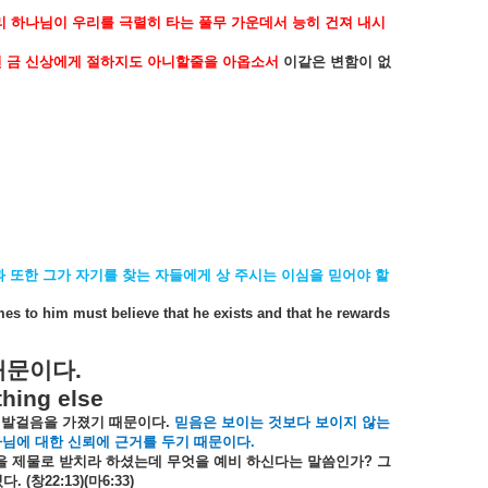
리
하나님이
우리를
극렬히
타는
풀무
가운데서
능히
건져
내시
신
금
신상에게
절하지도
아니할줄을
아옵소서
이같은
변함이
없
과
또한
그가
자기를
찾는
자들에게
상
주시는
이심을
믿어야
할
es to him must believe that he exists and that he rewards
때문이다
.
thing else
발걸음을
가졌기
때문이다
.
믿음은
보이는
것보다
보이지
않는
나님에
대한
신뢰에
근거를
두기
때문이다
.
을
제물로
받치라
하셨는데
무엇을
예비
하신다는
말씀인가
?
그
셨다
. (
창
22:13)(
마
6:33)