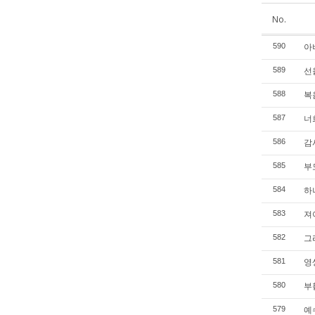
No.
아버
590
선을
589
복음
588
너희
587
감사
586
부모
585
하나
584
져야
583
그리
582
영생
581
부
580
예수
579