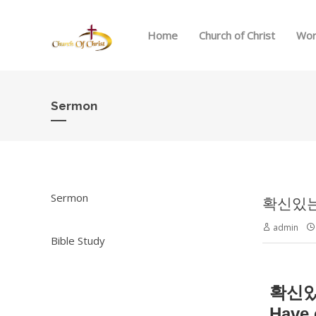
Home
Church of Christ
Wor
Sermon
Sermon
확신있는 믿
admin
Bible Study
확신
Have 