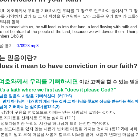
8,9
여호와께서 우리를 기뻐하시면 우리를 그 땅으로 인도하여 들이시고 그 땅
를 거역하지 말라 또 그 땅 백성을 두려워하지 말라 그들은 우리 밥이라 그
두려워 말라
d is pleased with us, he will lead us into that land, a land flowing with milk and
o not be afraid of the people of the land, because we will devour them. Their pr
bers 14:8,9)
 듣기 :
070923.mp3
는
믿음이란
?
oes it mean to have conviction in our faith?
여호와께서
우리를
기뻐하시면
이란
고백을
할
수
있는
믿
It’s a faith where we first ask “does it please God?”
님은
믿음의
사람을
기뻐하신다
. (
히
11:6)
먼저
하나님이
나와
함께
계신다는
것과
그
하나님을
찾으면
상급을
받는다는
확신
님이
기뻐하시는
삶이다
(
롬
12:1,2)
값없이
구원을
얻었으므로
이제는
믿는
사람답게
살라는
것이다
.
로
자기몸을
산제사로
드리는
삶이다
.(12:1)
성도다움이란
우리의
시간을
하나님께
드리
온전한
헌신이다
.
는
성도다움을
잃지
않는
새롭게
변화된
마음을
가지는
것이다
.(
롬
12:2)
에
너희
본받지
말고
오직
마음을
새롭게
함으로
벼놔를
받아
,
새롭게
변화된
마음을