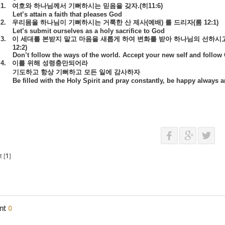
1.
여호와
하나님께서
기뻐하시는
믿음을
갖자
.(
히
11:6)
Let’s attain a faith that pleases God
2.
우리몸을
하나님이
기뻐하시는
거룩한
산
제사
(
예배
)
를
드리자
(
롬
12:1)
Let’s submit ourselves as a holy sacrifice to God
3.
이
세대를
본받지
말고
마음을
새롭게
하여
변화를
받아
하나님의
선하시
12:2)
Don’t follow the ways of the world. Accept your new self and follow 
4.
이를
위해
성령충만되어라
기도하고
항상
기뻐하고
모든
일에
감사하자
Be filled with the Holy Spirit and pray constantly, be happy always 
 [
1
]
nt
0