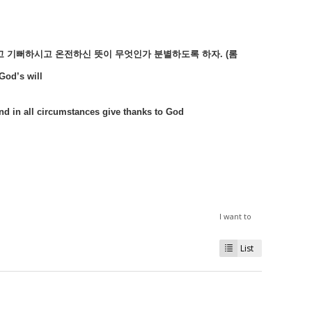
고
기뻐하시고
온전하신
뜻이
무엇인가
분별하도록
하자
. (
롬
God’s will
and in all circumstances give thanks to God
I want to
List