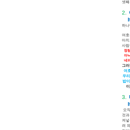
셋째
2.
하나
여호
마치
사람
정
아
네
그러
여
우리
밥이
이
3.
오
것과
져넣
려