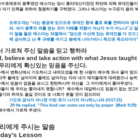
하수로에로의
왕후였던
에스더는
당시
총리대신이었던
하만에
의해
유대인들이
가
자기
민족을
위하여
청원하기를
구하였다
.
그러나
에스더는
누구든지
왕의
모르드개는
"
너는
왕궁에
있으므로
유대인
중에
홀로
화를
면하리라
생
라
.
네가
왕후의
위를
얻는
것이
이때를
위함이
아닌지
누가
아느냐
''
고
말
이
말을
들은
에스더는
16
절에서
"
당신은
수산에
있는
유대인을
다
모으
께
금식하고
난
후
규례를
어기고
왕에게
나아가리니
죽으면
죽으리이다
서
가르쳐
주신
말씀을
믿고
행하라
, believe and take action with what Jesus taught
우리에게
확신있는
믿음을
주신다
.
수께서
변화산에서
기도하시고
내려오셨을
때
한
사람이
예수께
와서
꿇어
엎드
자주
불에도
넘어지며
물에도
넘어지는
지라
내가
제자들에게
대려왔으나
능히
수께서
믿음이
없음을
보시고
한탄하시며
귀신을
그
아이에게서
쫓아주셨다
.
자들이
왜
우리는
쫓아내지
못합니까
?
예수께서
대답하시도
믿음이
없는
연고
옮기라
하여도
옮길
것이요
또
너희가
못랄
것이
없으리라
기도와
금식이
아니면
이런
유가
나가지
아니하느니라
(
마
17:21)
29 He replied, “This kind can come out only by prayer
(Mark 9:29)
예수께서
가르쳐
주셨다
.
리에게
주시는
말씀
day’s Lesson