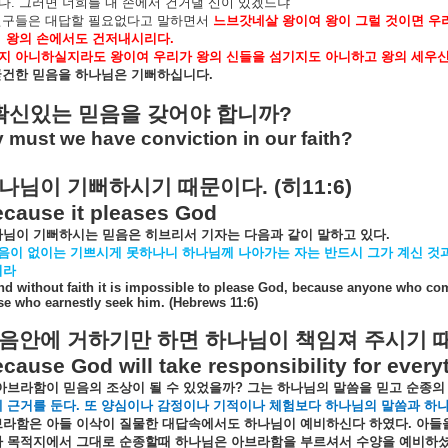
다
.
그러면
너희를
내
손에서
건거낼
신이
있겠느냐
친구들은
대답할
필요없다고
말하면서
느브갓네살
왕이여
왕이
그럴
것이면
우
왕의
손에서도
건저내시리다
.
지
아니하실지라도
왕이여
우리가
왕의
신들을
섬기지도
아니하고
왕의
세우
굳건한
믿음을
하나님은
기뻐하십니다
.
확신있는
믿음을
갖어야
합니까
?
 must we have conviction in our faith?
나님이
기뻐하시기
때문이다
. (
히
11:6)
cause it pleases God
나님이
기뻐하시는
믿음은
히브리서
기자는
다음과
같이
말하고
있다
.
음이
없이는
기쁘시게
못하나니
하나님께
나아가는
자는
반드시
그가
계신
것
니라
nd without faith it is impossible to please God, because anyone who com
se who earnestly seek him. (Hebrews 11:6)
음안에
거하기만
하면
하나님이
책임져
주시기
cause God will take responsibility for every
아브라함이
믿음의
조상이
될
수
있었을까
?
그는
하나님의
말씀을
믿고
순종의
에
근거를
둔다
.
또
양심이나
감정이나
기적이나
체험보다
하나님의
말씀과
하
브라함은
아들
이삭이
질물한
대답속에서도
하나님이
예비하신다
하였다
.
아들
나
목적지에서
그대로
순종할때
하나님은
아브라함을
부르셔서
수양을
예비하