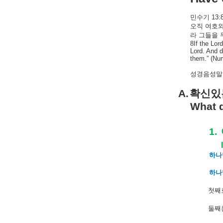
민수기
13:
오직 여호와
라 그들을 
8If the Lor
Lord. And d
them.”
(Num
성경음성말씀
A.
확신있
What d
1.
하나
하나
첫째
둘째