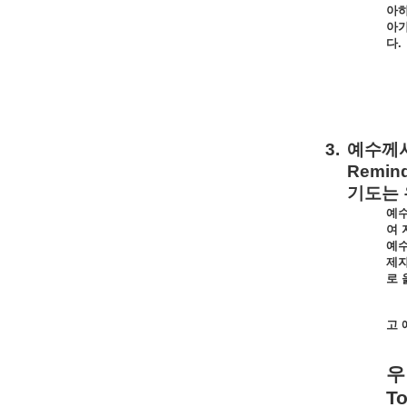
아
아
다
.
3.
예수께
Remind
기도는
예
여
예
제
로
고
우
To