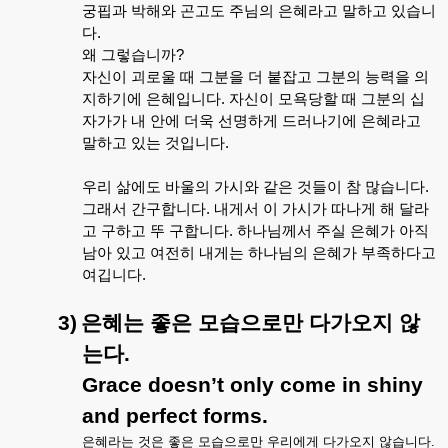
궁핍과
박해와
곤고도
주님의
은혜라고
말하고
있습니
다
.
왜
그렇습니까
?
자신이
괴로울
때
그분을
더
붙잡고
그분의
능력을
의
지하기에
은혜입니다
.
자신이
모욕당할
때
그분의
십
자가가
내
안에
더욱
선명하게
드러나기에
은혜라고
말하고
있는
것입니다
.
우리
삶에도
바울의
가시와
같은
것들이
참
많습니다
.
그래서
간구합니다
.
내게서
이
가시가
따나게
해
달라
고
구하고
뚜
구합니다
.
하나님께서
주실
은혜가
아직
남아
있고
여전히
내게는
하나님의
은혜가
부족하다고
여깁니다
.
3)
은혜는
좋은
모습으로만
다가오지
않
는다
.
Grace doesn’t only come in shiny
and perfect forms.
은혜라는
것은
좋은
모습으로만
우리에게
다가오지
않습니다
.