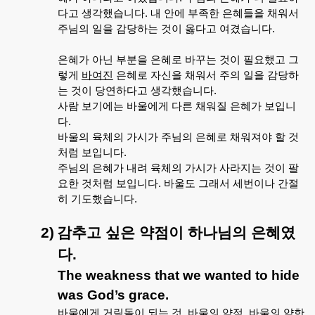
다고
생각했습니다
.
내
안에
부족한
은혜들을
채워서
주님의
일을
감당하는
것이
옳다고
여겼습니다
.
은혜가
아닌
부분을
은혜로
바꾸는
것이
필요했고
그
렇게
바여진
은혜로
자신을
채워서
주의
일을
감당하
는
것이
당연하다고
생각했습니다
.
사람
보기에는
바울에게
다른
채워질
은혜가
보입니
다
.
바울의
육체의
가시가
주님의
은혜로
채워져야
할
것
처럼
보입니다
.
주님의
은혜가
내려
육체의
가시가
사라지는
것이
팔
요한
것처럼
보입니다
.
바울도
그래서
세번이나
간절
히
기도했습니다
.
2)
감추고
싶은
약점이
하나님의
은혜였
다
.
The weakness that we wanted to hide
was God’s grace.
바울에게
거림돌이
되는
것
,
바울의
약점
,
바울의
약한