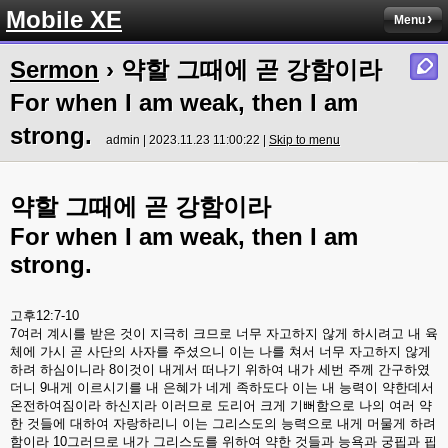
Mobile XE
Menu
Sermon
› 약할 그때에 곧 강함이라
For when I am weak, then I am
strong.
admin | 2023.11.23 11:00:22 |
Skip to menu
약할
그때에
곧
강함이라
For when I am weak, then I am
strong.
고후
12:7-10
7
여러
계시를
받은
것이
지극히
크므로
너무
자고하지
않게
하시려고
내
육
체에
가시
곧
사단의
사자를
주셨으니
이는
나를
쳐서
너무
자고하지
않게
하려
하심이니라
8
이것이
내게서
떠나기
위하여
내가
세번
주께
간구하였
더니
9
내게
이르시기를
내
은혜가
네게
족하도다
이는
내
능력이
약한데서
온전하여짐이라
하신지라
이러므로
도리어
크게
기뻐함으로
나의
여러
약
한
것들에
대하여
자랑하리니
이는
그리스도의
능력으로
내게
머물게
하려
함이라
10
그러므로
내가
그리스도를
위하여
약한
것들과
능욕과
궁핍과
핍