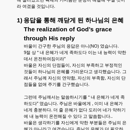
라
여겼을
것입니다
.
1)
응답을
통해
깨닫게
된
하나님의
은혜
The realization of God’s grace
through His reply
바울이
간구한
주님의
응답은
아니
(NO)
였습니다
.
9
절
상
“
내
은혜가
네게
족하도다
이는
내
능력이
약한
데서
온전하여짐이라
”
바울은
자신의
단점들이
,
자신의
부족하고
부정적인
것들이
하나님의
은혜를
가리운다고
생각했습니다
.
그
래서
주님께
자신의
연약함
,
자신의
부족함
,
자신의
단
점들을
없애
주기를
간구했습니다
.
그런데
주님깨서는
말씀하시기를
“
내
은혜가
네게
족
하도다
”
였습니다
.
주님은
바울에게
,
이미
내
은혜가
네게
충분하다
.
더
줄
은혜가
없다
도리어
네가
약하기
에
내
능력이
온전해질
수
있다
고
말씀합니다
..
바울은
생각하기를
자신에게
약한
부분들은
주님의
은
혜가
아니라고
여겼습니다
.
주님의
은혜가
더
필요하