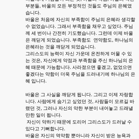
부분들
,
바울의
모든
부정적인
것들도
주님의
은혜였
습니다
.
바울은
처음에
자신의
부족함이
주님의
은혜라
생각할
수
없었습니다
.
그래서
부족함을
채우고
싶었다
.
주님
께
세
번이나
간전히
기도했습니다
.
그런데
이제
바울
은
깨딛게
되었습니다
.
부족함도
연약함도
,
하나님의
은혜라는
것을
깨닫게
되었습니다
.
그리스도의
능력이
자신
가운데
온전하게
머물
수
있
는
것은
,
자신에게
약점과
부족함을
주신
하나님의
은
혜
때문에
가능합니다
.
사라졌으면
좋겠고
,
없었으면
좋겠다는
약함이
더욱
주님을
드러내기에
하나님의
은
혜
입니다
.
바울은
그
사실을
깨닫게
됩니다
.
그리고
이제
자랑합
니다
.
사람에게
숨기고
싶었던
것
,
사람들이
모르길
바
랬던
것
,
그러나
자신의
약한
부분이
내어놓고
드래낼
만한
일이
됩니다
.
자신이
약하기
때문에
도리어
그리스도가
드러날
수
있다고
기뻐합니다
.
바울은
자신의
역약함
뿐아니라
자신이
받은
능욕과