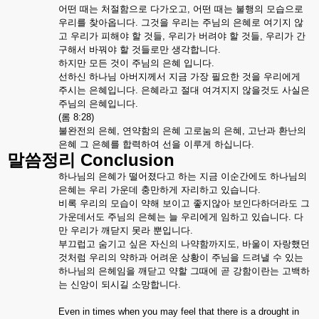
어떤
때는
처절함으로
다가오고
,
어떤
때는
불행의
모습으로
우리를
찾아옵니다
.
그것을
우리는
주님의
은혜로
여기지
않
고
우리가
피해야
할
것들
,
우리가
버려야
할
것들
,
우리가
간
구해서
바꿔야
할
것들로만
생각합니다
.
하지만
모든
것이
주님의
은혜
입니다
.
선하신
하나님
아버지께서
지금
가장
필요한
것을
우리에게
주시는
은혜입니다
.
은혜라고
절대
여겨지지
않을것도
사실은
주님의
은혜입니다
.
(
롬
8:28)
불완전의
은혜
,
연약함의
은혜
고로눔의
은혜
,
고난과
환난의
은혜
그
은혜를
합력하여
선을
이루게
하십니다
.
Conclusion
말씀정리
하나님의
은혜가
떨어졌다고
하는
지금
이순간에도
하나님의
은혜는
우리
가운데
충만하게
자리하고
있습니다
.
비록
우리의
모습이
약해
보이고
좋지않아
보인다하더라도
그
가운데서도
주님의
은혜는
늘
우리에게
임하고
있습니다
.
다
만
우리가
깨닫지
못라
뿐입니다
.
부끄럽고
숨기고
싶은
자신의
나약함까지도
,
바울이
자랑했던
것처럼
우리의
약하과
어려운
상황이
주님을
드려낼
수
있는
하나님의
은헤임을
깨닫고
약할
그때에
곧
강함이란는
고백하
는
신앙이
되시길
소망합니다
.
Even in times when you may feel that there is a drought in