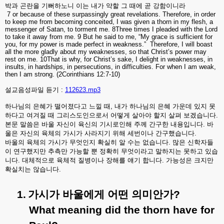
박과
곤란을
기뻐하노니
이는
내가
약할
그
때에
곧
강함이니라
7 or because of these surpassingly great revelations. Therefore, in order
to keep me from becoming conceited, I was given a thorn in my flesh, a
messenger of Satan, to torment me. 8Three times I pleaded with the Lord
to take it away from me. 9 But he said to me, “My grace is sufficient for
you, for my power is made perfect in weakness.”
Therefore, I will boast
all the more gladly about my weaknesses, so that Christ’s power may
rest on me. 10That is why, for Christ’s sake, I delight in weaknesses, in
insults, in hardships, in persecutions, in difficulties. For when I am weak,
then I am strong. (2Corinthians 12:7-10)
설교음성파일 듣기 :
112623.mp3
하나님의
은혜가
떨어졌다고
느낄
때
,
내가
하나님의
은혜
가운데
있지
못
하다고
여겨질
때
그리스도인으로서
어떻게
살아야
할지
살펴
보겠습니다
.
본문
말씀은
바울
자신이
육신의
기시로인해
주께
간구한
내용입니다
.
바
울은
자신의
육체의
가시가
사라지기
위해
세번이나
간구했습니다
.
바울의
육체의
가시가
무엇인지
확실히
알
수는
없습니다
.
많은
신학자들
이
연구했지만
추측만
가능할
뿐
정확히
무엇이라고
말하지는
못하고
있습
니다
.
대체적으로
육체적
질병이나
장해를
얘기
합니다
.
가능성은
크지만
확실치는
않습니다
.
1.
가시가
바울에게
어떤
의미안가
?
What meaning did the thorn have for