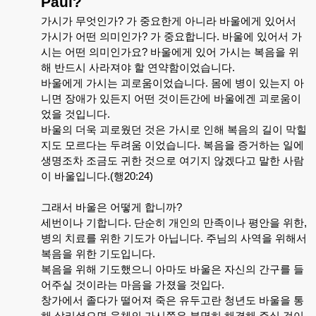
Paul?
가시가
무엇인가
?
가
중요한게
아니라
바울에게
있어서
가시가
어떤
의미인가
?
가
중요합니다
.
바울에
있어서
가
시는
어떤
의미인가요
?
바울에게
있어
가시는
복음을
위
해
반드시
사라져야
할
연약함이었습니다
.
바울에게
가시는
괴로움이었습니다
.
몸에
병이
있는지
아
니면
장애가
있든지
어떤
것이든간에
바울에겐
괴로움이
었을
것입니다
.
바울의
더욱
괴로웠던
것은
가시로
인해
복음의
길이
막힐
지도
모르다는
두려움
이었습니다
.
복음을
증거하는
일에
생명조차
조금도
귀한
것으로
여기지
않겠다고
말한
사람
이
바울입니다
.(
행
20:24)
그래서
바울은
어떻게
합니까
?
세번이나
기합니다
.
단순히
개인의
만족이나
평안을
위한
,
병의
치료를
위한
기도가
아닙니다
.
주님의
사역을
위해서
복음을
위한
기도입니다
.
복음을
위해
기도했으니
아마도
바울은
자신의
간구를
들
어주실
것이라는
마음을
가졌을
것입다
.
창가에서
졸다가
떨어져
죽은
유두고란
청년도
바울을
통
해
살리셨으면
육체의
가시쯤은
분명히
해결해
주실
것이