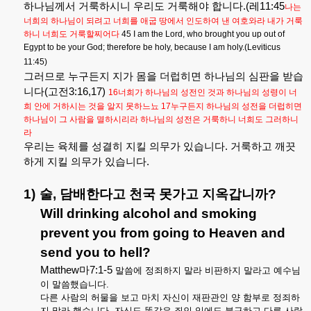
하나님께서
거룩하시니
우리도
거룩해야
합니다
.(
레
11:45
나는
너희의
하나님이
되려고
너희를
애굽
땅에서
인도하여
낸
여호와라
내가
거룩
하니
너희도
거룩할찌어다
45 I am the Lord, who brought you up out of
Egypt to be your God; therefore be holy, because I am holy.(Leviticus
11:45)
그러므로
누구든지
지가
몸을
더럽히면
하나님의
심판을
받습
니다
(
고전
3:16,17)
16
너희가
하나님의
성전인
것과
하나님의
성령이
너
희
안에
거하시는
것을
알지
못하느뇨
17
누구든지
하나님의
성전을
더럽히면
하나님이
그
사람을
멸하시리라
하나님의
성전은
거룩하니
너희도
그러하니
라
우리는
육체를
성결히
지킬
의무가
있습니다
.
거룩하고
깨끗
하게
지킬
의무가
있습니다
.
1)
술
,
담배한다고
천국
못가고
지옥갑니까
?
Will drinking alcohol and smoking
prevent you from going to Heaven and
send you to hell?
Matthew
마
7:1-5
말씀에
정죄하지
말라
비판하지
말라고
예수님
이
말씀했습니다
.
다른
사람의
허물을
보고
마치
자신이
재판관인
양
함부로
정죄하
지
말라
했습니다
.
자신도
똑같은
죄인
임에도
불구하고
다른
사람