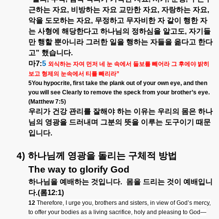
근하는
자요
,
비방하는
자요
교만한
자요
,
자랑하는
자요
,
악을
도모하는
자요
,
무정하고
무자비한
자
같이
행한
자
는
사형에
해당한다고
하나님의
정하심을
알고도
,
자기들
만
행할
뿐아니라
그러한
일을
행하는
자들을
옮다고
한다
고
”
했습니다
.
마
7:
5
외식하는
자여
먼저
네
눈
속에서
들보를
빼어라
그
후에야
밝히
보고
형제의
눈속에서
티를
빼리라
”
5You hypocrite, first take the plank out of your own eye, and then
you will see Clearly to remove the speck from your brother’s eye.
(Matthew 7:5)
우리가
건강
관리를
잘해야
하는
이유는
우리의
몸은
하나
님의
영광을
드러내며
그분의
뜻을
이루는
도구이기
때문
입니다
.
4)
하나님께
영광을
돌리는
구체적
방법
The way to glorify God
하나님을
예배하는
것입니다
.
몸을
드리는
것이
예배입니
다
.(
롬
12:1)
12
Therefore, I urge you, brothers and sisters, in view of God’s mercy,
to offer your bodies as a living sacrifice, holy and pleasing to God—