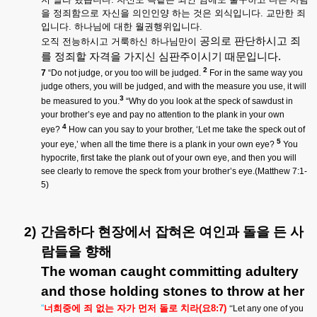
을
정죄함으로
자신을
의인인양
하는
것은
외식입니다
.
교만한
죄
입니다
.
하나님에
대한
월권행위입니다
.
공의로
판단하시고
죄
오직
전능하시고
거룩하신
하나님만이
를
정죄할
자격을
가지신
심판주이시기
때문입니다
.
2
7
“Do not judge, or you too will be judged.
For in the same way you
judge others, you will be judged, and with the measure you use, it will
3
be measured to you.
“Why do you look at the speck of sawdust in
your brother’s eye and pay no attention to the plank in your own
4
eye?
How can you say to your brother, ‘Let me take the speck out of
5
your eye,’ when all the time there is a plank in your own eye?
You
hypocrite, first take the plank out of your own eye, and then you will
see clearly to remove the speck from your brother’s eye.(Matthew 7:1-
5)
2)
간음하다
현장에서
잡혀온
여인과
돌을
든
사
람들을
향해
The woman caught committing adultery
and those holding stones to throw at her
“
너희중에
죄
없는
자가
먼저
돌로
치라
(
요
8:7)
“
Let any one of you