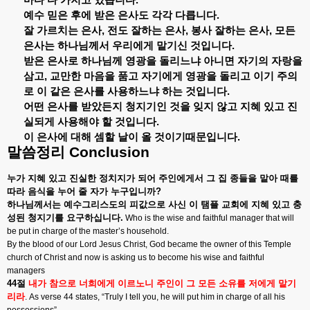
마다
다
가지고
있습니다
.
예수
믿은
후에
받은
은사도
각각
다릅니다
.
잘
가르치는
은사
,
전도
잘하는
은사
,
봉사
잘하는
은사
,
모든
은사는
하나님께서
우리에게
맡기신
것입니다
.
받은
은사로
하나님께
영광을
돌리느냐
아니면
자기의
자랑을
삼고
,
교만한
마음을
품고
자기에게
영광을
돌리고
이기
주의
로
이
같은
은사를
사용하느냐
하는
것입니다
.
어떤
은사를
받았든지
청지기인
것을
잊지
않고
지혜
있고
진
실되게
사용해야
할
것입니다
.
이
은사에
대해
셈할
날이
올
것이기때문입니다
.
말씀정리
Conclusion
누가
지혜
있고
진실한
정치지가
되어
주인에게서
그
집
종들을
맡아
때를
따라
음식을
누어
줄
자가
누구입니까
?
하나님께서는
예수그리스도의
피값으로
사신
이
탬플
교회에
지혜
있고
충
성된
청지기를
요구하십니다
.
Who is the wise and faithful manager that will
be put in charge of the master’s household.
By the blood of our Lord Jesus Christ, God became the owner of this Temple
church of Christ and now is asking us to become his wise and faithful
managers
44
절
내가
참으로
너희에게
이르노니
주인이
그
모든
소유를
저에게
맡기
리라
. As verse 44 states, “Truly I tell you, he will put him in charge of all his