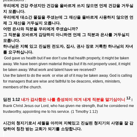
possessions”.
우리에게
건강
주셨지만
건강을
올바르게
쓰지
않으면
언제
건강을
거두실
지
모릅니다
.
우리에게
대소간
물질을
주셨는데
그
재산을
올바르게
사용하지
않으면
언
제
그
재산을
거두실지
모릅니다
.
어떤
은사와
직분을
우리에게
주셨습니까
?
그
직분을
오바르게
감당하지
아니하면
언제
그
직분과
은사를
거두실지
모릅니다
.
하나님은
지혜
있고
진실된
전도자
,
집사
,
권사
장로
거룩한
하나님의
자녀
를
요구하십니다
.
God gave us health but if we don’t use that health properly, it might be taken
away. We have been given material things but if its not properly used, it might
be taken away. What work and talent have we received?
Use the talent to do the work
or else all of it may be taken away. God is calling
for managers that are wise and faithful to be deacons, elders, ministers,
members of the church.
12
딤전
1:12
내가
감사함은
나를
충성되이
여겨
내게
직분을
맡기심이니
I
thank Christ Jesus our Lord, who has given me strength, that he considered me
trustworthy, appointing me to his service. (1 Timothy 1:12)
시간의
청지기로서
세월을
아끼며
지혜있고
진실된
청지기의
사명을
잘
감
당하여
칭찬
받는
교회가
되기를
소망합니다
.