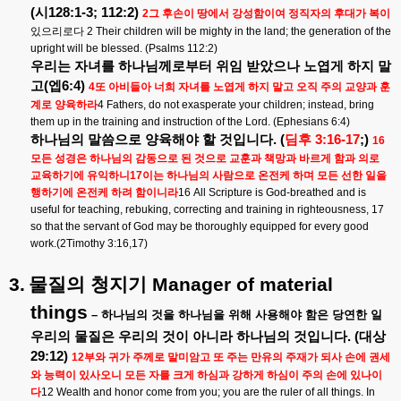
(
시
128:1-3; 112:2)
2
그
후손이
땅에서
강성함이여
정직자의
후대가
복이
있으리로다
2 Their children will be mighty in the land; the generation of the
upright will be blessed. (Psalms 112:2)
우리는
자녀를
하나님께로부터
위임
받았으나
노엽게
하지
말
고
(
엡
6:4)
4
또
아비들아
너희
자녀를
노엽게
하지
말고
오직
주의
교양과
훈
계로
양육하라
4 Fathers, do not exasperate your children; instead, bring
them up in the training and instruction of the Lord. (Ephesians 6:4)
하나님의
말씀으로
양육해야
할
것입니다
. (
딤후
3:16-17
;)
16
모든
성경은
하나님의
감동으로
된
것으로
교훈과
책망과
바르게
함과
의로
교육하기에
유익하니
17
이는
하나님의
사람으로
온전케
하며
모든
선한
일을
행하기에
온전케
하려
함이니라
16 All Scripture is God-breathed and is
useful for teaching, rebuking, correcting and training in righteousness, 17
so that the servant of God may be thoroughly equipped for every good
work.(2Timothy 3:16,17)
3.
물질의
청지기
Manager of material
things
–
하나님의
것을
하나님을
위해
사용해야
함은
당연한
일
우리의
물질은
우리의
것이
아니라
하나님의
것입니다
. (
대상
29:12)
12
부와
귀가
주께로
말미암고
또
주는
만유의
주재가
되사
손에
권세
와
능력이
있사오니
모든
자를
크게
하심과
강하게
하심이
주의
손에
있나이
다
12 Wealth and honor come from you; you are the ruler of all things. In