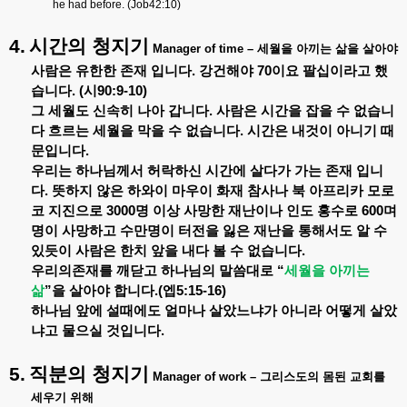
he had before. (Job42:10)
4.
시간의
청지기
Manager of time –
세월을
아끼는
삶을
살아야
사람은
유한한
존재
입니다
.
강건해야
70
이요
팔십이라고
했
습니다
. (
시
90:9-10)
그
세월도
신속히
나아
갑니다
.
사람은
시간을
잡을
수
없습니
다
흐르는
세월을
막을
수
없습니다
.
시간은
내것이
아니기
때
문입니다
.
우리는
하나님께서
허락하신
시간에
살다가
가는
존재
입니
다
.
뜻하지
않은
하와이
마우이
화재
참사나
북
아프리카
모로
코
지진으로
3000
명
이상
사망한
재난이나
인도
홍수로
600
며
명이
사망하고
수만명이
터전을
잃은
재난을
통해서도
알
수
있듯이
사람은
한치
앞을
내다
볼
수
없습니다
.
우리의존재를
깨닫고
하나님의
말씀대로
“
세월을
아끼는
삶
”
을
살아야
합니다
.(
엡
5:15-16)
하나님
앞에
설때에도
얼마나
살았느냐가
아니라
어떻게
살았
냐고
물으실
것입니다
.
5.
직분의
청지기
Manager of work –
그리스도의
몸된
교회를
세우기
위해