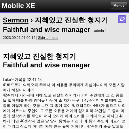
Mobile XE
Menu
Sermon
› 지혜있고 진실한 청지기
Faithful and wise manager
admin |
2023.09.21 07:00:14 |
Skip to menu
지혜있고
진실한
청지기
Faithful and wise manager
Luke
누가복음
12:41-48
41
베드로가
여짜오되
주께서
이
비유를
우리에게
하심이니이까
모든
사람
에게
하심이니이까
42
주께서
가라사대
지혜
있고
진실한
청지기가
되어
주인에게
그
집
종들
을
맡아
때를
따라
양식을
나누어
줄
자가
누구냐
43
주인이
이를
때에
그
종의
이렇게
하는
것을
보면
그
종이
복이
있으리로다
44
내가
참으로
너희
에게
이르노니
주인이
그
모든
소유를
저에게
맡기리라
45
만일
그
종이
마
음에
생각하기를
주인이
더디
오리라
하여
노비를
때리며
먹고
마시고
취
하게
되면
46
생각지
않은
날
알지
못하는
시간에
이
종의
주인이
이르러
엄
히
때리고
신실치
아니한
자의
받는
율에
처하리니
47
주인의
뜻을
알고도