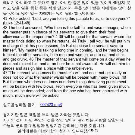
예비치
아니하고
그
뜻대로
행치
아니한
종은
많이
맞을
것이요
48
알지
못
하고
맞을
일을
행한
종은
적게
맞으리라
무릇
많이
받은
자에게는
많이
찾
을
것이요
많이
맡은
자에게는
많이
달라
할
것이니라
41 Peter asked, “Lord, are you telling this parable to us, or to everyone?”
(Luke 12:41-48)
42 The Lord answered, “Who then is the faithful and wise manager, whom
the master puts in charge of his servants to give them their food
allowance at the proper time? 4 3It will be good for that servant whom the
master finds doing so when he returns. 44 Truly I tell you, he will put him
in charge of all his possessions. 45 But suppose the servant says to
himself, ‘My master is taking a long time in coming,’ and he then begins
to beat the other servants, both men and women, and to eat and drink
and get drunk. 46 The master of that servant will come on a day when he
does not expect him and at an hour he is not aware of. He will cut him to
pieces and assign him a place with the unbelievers.
47 “The servant who knows the master’s will and does not get ready or
does not do what the master wants will be beaten with many blows. 48
But the one who does not know and does things deserving punishment
will be beaten with few blows. From everyone who has been given much,
much will be demanded; and from the one who has been entrusted with
much, much more will be asked.
설교음성파일 듣기 :
092423.mp3
청지기란
말은
책임을
부여
받은
자라는
뜻입니다
.
자기의
것이
아닌
주인의
것을
잠간
맡아서
관리하는
사람을
말합니다
.
주님의
권리를
위임받아
일정기간
관리하는
자인
것입니다
.
엘리에셀은
아브라함의
청지기
입니다
(
창
15:2)