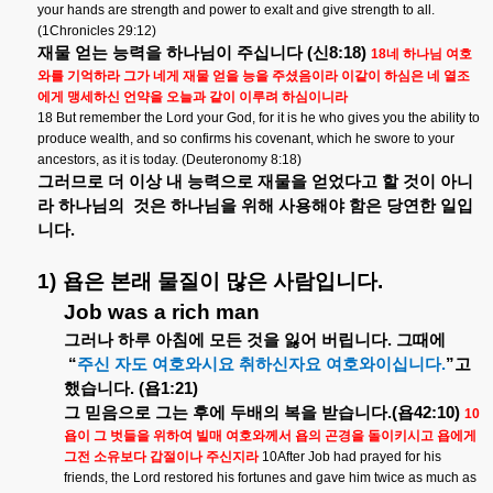
your hands are strength and power to exalt and give strength to all.
(1Chronicles 29:12)
재물
얻는
능력을
하나님이
주십니다
(
신
8:18)
18
네
하나님
여호
와를
기억하라
그가
네게
재물
얻을
능을
주셨음이라
이같이
하심은
네
열조
에게
맹세하신
언약을
오늘과
같이
이루려
하심이니라
18 But remember the Lord your God, for it is he who gives you the ability to
produce wealth, and so confirms his covenant, which he swore to your
ancestors, as it is today. (Deuteronomy 8:18)
그러므로
더
이상
내
능력으로
재물을
얻었다고
할
것이
아니
라
하나님의
것은
하나님을
위해
사용해야
함은
당연한
일입
니다
.
1)
욥은
본래
물질이
많은
사람입니다
.
Job was a rich man
그러나
하루
아침에
모든
것을
잃어
버립니다
.
그때에
“
주신
자도
여호와시요
취하신자요
여호와이십니다
.
”
고
했습니다
. (
욥
1:21)
그
믿음으로
그는
후에
두배의
복을
받습니다
.(
욥
42:10)
10
욥이
그
벗들을
위하여
빌매
여호와께서
욥의
곤경을
돌이키시고
욥에게
그전
소유보다
갑절이나
주신지라
10After Job had prayed for his
friends, the Lord restored his fortunes and gave him twice as much as