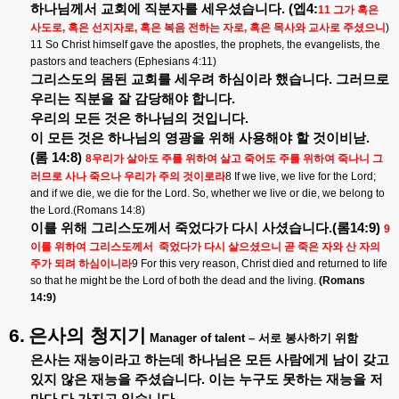
하나님께서
교회에
직분자를
세우셨습니다
. (
엡
4:
11
그가
혹은
사도로
,
혹은
선지자로
,
혹은
복음
전하는
자로
,
혹은
목사와
교사로
주셨으니
)
11 So Christ himself gave the apostles, the prophets, the evangelists, the
pastors and teachers (Ephesians 4:11)
그리스도의
몸된
교회를
세우려
하심이라
했습니다
.
그러므로
우리는
직분을
잘
감당해야
합니다
.
우리의
모든
것은
하나님의
것입니다
.
이
모든
것은
하나님의
영광을
위해
사용해야
할
것이비낟
.
(
롬
14:8)
8
우리가
살아도
주를
위하여
살고
죽어도
주를
위하여
죽나니
그
러므로
사나
죽으나
우리가
주의
것이로라
8 If we live, we live for the Lord;
and if we die, we die for the Lord. So, whether we live or die, we belong to
the Lord.(Romans 14:8)
이를
위해
그리스도께서
죽었다가
다시
사셨습니다
.(
롬
14:9)
9
이를
위하여
그리스도께서
죽었다가
다시
살으셨으니
곧
죽은
자와
산
자의
주가
되려
하심이니라
9 For this very reason, Christ died and returned to life
so that he might be the Lord of both the dead and the living.
(Romans
14:9)
6.
은사의
청지기
Manager of talent –
서로
봉사하기
위함
은사는
재능이라고
하는데
하나님은
모든
사람에게
남이
갖고
있지
않은
재능을
주셨습니다
.
이는
누구도
못하는
재능을
저