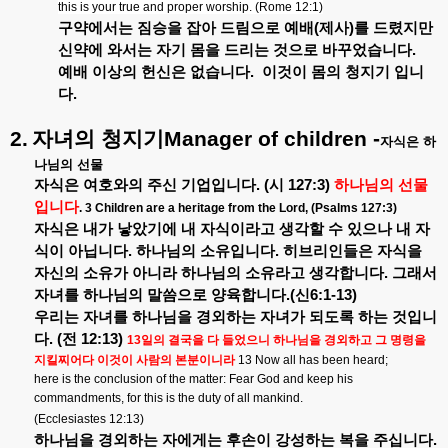
this is your true and proper worship. (Rome 12:1)
구약에서는
짐승을
잡아
드림으로
예배
(
제사
)
를
드렸지만
신약에
와서는
자기
몸을
드리는
것으로
바꾸었습니다
.
예배
이상의
헌신은
없습니다
.
이것이
몸의
청지기
입니
다
.
2.
자녀의
청지기
Manager of children -
자식은
하
나님의
선물
자식은
여호와의
주신
기업입니다
. (
시
127:3)
하나님의
선물
입니다
.
3 Children are a heritage from the Lord, (Psalms 127:3)
자식은
내가
낳았기에
내
자식이라고
생각할
수
있으나
내
자
식이
아닙니다
.
하나님의
소유입니다
.
히브리인들은
자식을
자신의
소유가
아니라
하나님의
소유라고
생각합니다
.
그래서
자녀를
하나님의
말씀으로
양육합니다
.(
신
6:1-13)
우리는
자녀를
하나님을
경외하는
자녀가
되도록
하는
것입니
다
. (
전
12:13)
13
일의
결국을
다
들었으니
하나님을
경외하고
그
명령을
지킬찌어다
이것이
사람의
본분이니라
13 Now all has been heard;
here is the conclusion of the matter: Fear God and keep his
commandments, for this is the duty of all mankind.
(Ecclesiastes 12:13)
하나님을
경외하는
자에게는
후손이
강성하는
복을
주십니다
.