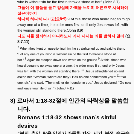
who is without sin be the first to throw a stone at her.” (John 8:7)
그들이
이
말씀을
듣고
양심에
가책을
느끼며
어른으로
시삭하여
젊은이까지
하나씩
하나씩
나가고
(
요
8:9)
9 At this, those who heard began to go
away one at a time, the older ones first, until only Jesus was left, with
the woman still standing there.(John 8:9)
나도
저를
정죄하지
아니하노니
가서
다시는
죄를
범하지
말라
(
요
8:7-11)
7
When they kept on questioning him, he straightened up and said to them,
“Let any one of you who is without sin be the first to throw a stone at
8
9
her.”
Again he stooped down and wrote on the ground.
At this, those who
heard began to go away one at a time, the older ones first, until only Jesus
10
was left, with the woman still standing there.
Jesus straightened up and
11
asked her, “Woman, where are they? Has no one condemned you?”
“No
one, sir,” she said. “Then neither do I condemn you,” Jesus declared. “Go now
and leave your life of sin.” (John8:7-11)
3)
로마서
1:18-32
절에
인간의
타락상을
말씀합
니다
.
Romans 1:18-32 shows man’s sinful
desires
“
불의
,
추악
,
탐욕
악의가
가득한
자요
,
시기
,
분쟁
,
수근수