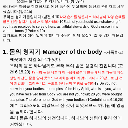
요셉은
보디발의
청지기
입니다
.(
창
39:4)
하나님은
아담을
창조하시고
에덴
동산에
두실
때에
동산의
관리자로
세우
셨습니다
.(
창
2:15)
우리는
청지기들입니다
.(
벧전
4:10
각각
은사를
받은대로
하나님의
각양
은혜를
맡은
선한
청지기
같이
서로
봉사하라
10Each of you should use whatever gift
you have received to serve others, as faithful stewards of God’s grace in its
various forms.(1Peter 4:10)
그러므로
항상
께어
있어야
합니다
.
주님이
언제
오실지
알
수
없기
때문입
니다
.
1.
몸의
청지기
Manager of the body -
거룩하고
깨끗하게
지킬
의무가
있다
.
우리의
몸은
하나님께로
부터
부여
받은
성령의
전입니다
.(
고
전
6:19,20)
19
너희
몸은
너희가
하나님께로부터
받은바
너희
가운데
계신
성령의
전인
줄을
알지
못하느냐
너희는
너희의
것이
아니라
20
값으로
산
것
이
되었으니
그런즉
너희
몸으로
하나님께
영광을
돌리라
19 Do you not
know that your bodies are temples of the Holy Spirit, who is in you, whom
you have received from God? You are not your own; 20 you were bought
at a price. Therefore honor God with your bodies. (1Corinthinans 6:19,20)
예수
그리스도의
피값으로
산
것이
되었으므로
하나님께
영광
을
돌려야
합니다
.
우리
몸은
하나님의
성전입니다
.
하나님의
성령이
우리
안에
거하십니다
.