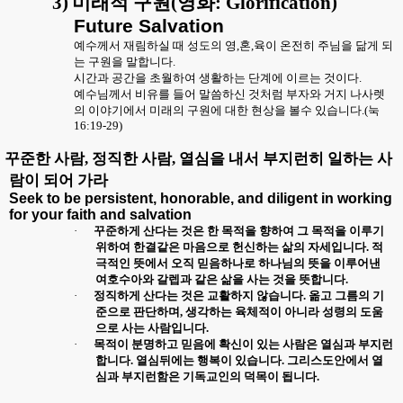
3)
미래적 구원
(
영화
: Glorification)
Future Salvation
예수께서 재림하실 때 성도의 영
,
혼
,
육이 온전히 주님을 닮게 되
는 구원을 말합니다
.
시간과 공간을 초월하여 생활하는 단계에 이르는 것이다
.
예수님께서 비유를 들어 말씀하신 것처럼 부자와 거지 나사렛
의 이야기에서 미래의 구원에 대한 현상을 볼수 있습니다
.(
눅
16:19-29)
꾸준한 사람
,
정직한 사람
,
열심을 내서 부지런히 일하는 사
람이 되어 가라
Seek to be persistent, honorable, and diligent in working
for your faith and salvation
·
꾸준하게 산다는 것은 한 목적을 향하여 그 목적을 이루기
위하여 한결같은 마음으로 헌신하는 삶의 자세입니다
.
적
극적인 뜻에서 오직 믿음하나로 하나님의 뜻을 이루어낸
여호수아와 갈렙과 같은 삶을 사는 것을 뜻합니다
.
·
정직하게 산다는 것은 교활하지 않습니다
.
옮고 그름의 기
준으로 판단하며
,
생각하는 육체적이 아니라 성령의 도움
으로 사는 사람입니다
.
·
목적이 분명하고 믿음에 확신이 있는 사람은 열심과 부지런
합니다
.
열심뒤에는 행복이 있습니다
.
그리스도안에서 열
심과 부지런함은 기독교인의 덕목이 됩니다
.