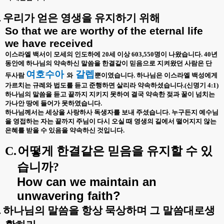
.
우리가 얻은 영생을 유지하기 위해
So that we are worthy of the eternal life
we have received
이스라엘 백서이 모세의 인도하에
20
세 이상
603,550
명이 나왔습니다
. 40
년
동안에 하나님의 약속하신 말씀을 한결같이 믿음으로 지켜왔던 사람은 단
여호수아
갈렙
두사람
와
뿐이였습니다
.
하나님은 이스라엘 백성에게
가르치는 규례와 법도를 듣고 준행하면 살리라 약속하셨습니다
.(
신명기
4:1)
하나님의 말씀을 듣고 끝까지 지키지 못하여 결국 약속한 젖과 꿀이 넘치는
가나안 땅에 들어가 못하였습니다
.
하나님께서는 세상을 사랑하사 독생자를 보내 주셨습니다
.
누구든지 예수님
을 영접하는 자는 끝까지 주님이 다시 오실 때 영생의 길에서 떨어지지 않는
은혜를 받을 수 있음을 약속하신 것입니다
.
C.
어떻게 한결같은 믿음을 유지할 수 있
습니까
?
How can we maintain an
unwavering faith?
.
하나님의 말씀을 항상 묵상하며 그 말씀대로생