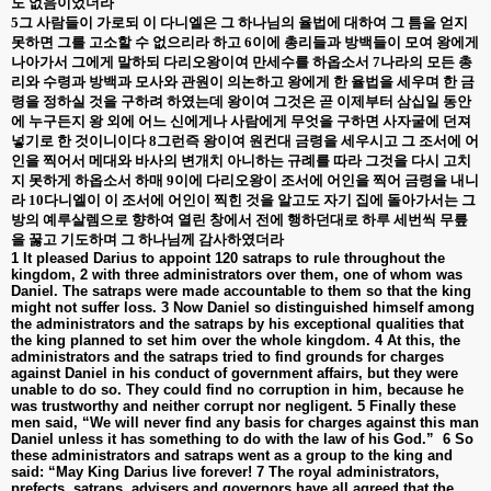
도 없음이었더라
5
그 사람들이 가로되 이 다니엘은 그 하나님의 율법에 대하여 그 틈을 얻지
못하면 그를 고소할 수 없으리라 하고
6
이에 총리들과 방백들이 모여 왕에게
나아가서 그에게 말하되 다리오왕이여 만세수를 하옵소서
7
나라의 모든 총
리와 수령과 방백과 모사와 관원이 의논하고 왕에게 한 율법을 세우며 한 금
령을 정하실 것을 구하려 하였는데 왕이여 그것은 곧 이제부터 삼십일 동안
에 누구든지 왕 외에 어느 신에게나 사람에게 무엇을 구하면 사자굴에 던져
넣기로 한 것이니이다
8
그런즉 왕이여 원컨대 금령을 세우시고 그 조서에 어
인을 찍어서 메대와 바사의 변개치 아니하는 규례를 따라 그것을 다시 고치
지 못하게 하옵소서 하매
9
이에 다리오왕이 조서에 어인을 찍어 금령을 내니
라
10
다니엘이 이 조서에 어인이 찍힌 것을 알고도 자기 집에 돌아가서는 그
방의 예루살렘으로 향하여 열린 창에서 전에 행하던대로 하루 세번씩 무릎
을 꿇고 기도하며 그 하나님께 감사하였더라
1 It pleased Darius to appoint 120 satraps to rule throughout the
kingdom, 2 with three administrators over them, one of whom was
Daniel. The satraps were made accountable to them so that the king
might not suffer loss. 3 Now Daniel so distinguished himself among
the administrators and the satraps by his exceptional qualities that
the king planned to set him over the whole kingdom. 4 At this, the
administrators and the satraps tried to find grounds for charges
against Daniel in his conduct of government affairs, but they were
unable to do so. They could find no corruption in him, because he
was trustworthy and neither corrupt nor negligent. 5 Finally these
men said, “We will never find any basis for charges against this man
Daniel unless it has something to do with the law of his God.”
6 So
these administrators and satraps went as a group to the king and
said: “May King Darius live forever! 7 The royal administrators,
prefects, satraps, advisers and governors have all agreed that the