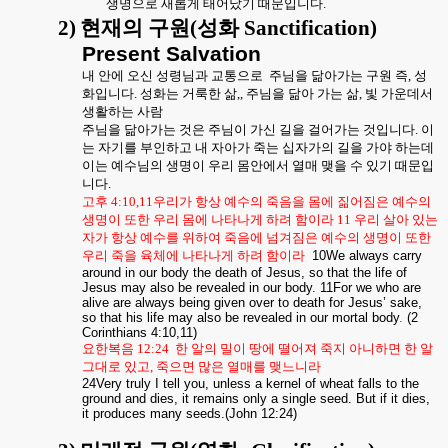
생명으로 새롭게 태어났기 때문입니다
.
2)
현재의 구원
(
성화
Sanctification)
Present Salvation
내 안에 오신 성령님과 교통으로
주님을 닮아가는 구원 즉
,
성
화입니다
.
성화는 거룩한 삶
,,
주님을 닮아 가는 삶
,
빛 가운데서
생활하는 사람
주님을 닮아가는 것은 주님이 가신 길을 걸어가는 것입니다
.
이
는 자기를 부인하고 내 자아가 죽는 십자가의 길을 가야 하는데
이는 예수님의 생명이 우리 몸안에서 열매 맺을 수 있기 때문입
니다
.
고후
4:10,11
우리가 항상 예수의 죽음을 몸에 짊어짐은 예수의
생명이 또한 우리 몸에 나타나게 하려 함이라
11
우리 살아 있는
자가 항상 예수를 위하여 죽음에 넘겨짐은 예수의 생명이 또한
우리 죽을 육체에 나타나게 하려 함이라
10We always carry
around in our body the death of Jesus, so that the life of
Jesus may also be revealed in our body. 11For we who are
alive are always being given over to death for Jesus’ sake,
so that his life may also be revealed in our mortal body
.
(2
Corinthians 4:10,11)
요한복음
12:24
한 알의 밀이 땅에 떨어져 죽지 아니하면 한 알
그대로 있고
,
죽으면 많은 열매를 맺느니라
24Very truly I tell you, unless a kernel of wheat falls to the
ground and dies, it remains only a single seed. But if it dies,
it produces many seeds.(John 12:24)