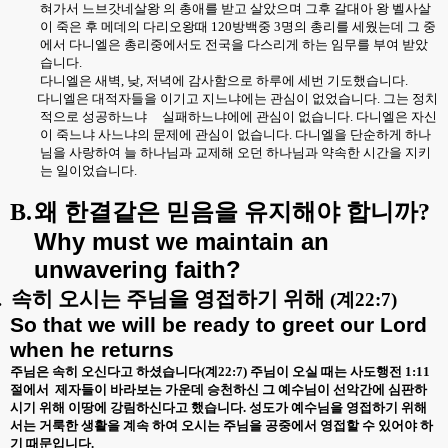
혀가서 느브갓네살왕 의 총애를 받고 살았으며 그후 갈대아 왕 벨사살
이 죽은 후 메데의 다리오왕때
120
방백중
3
명의 총리를 세웠는데 그 중
에서 다니엘은 총리중에서도 전국을 다스리게 하는 임무를 부여 받았
습니다
.
다니엘은 새벽
,
낮
,
저녁에 감사함으로 하루에 세번 기도했습니다
.
다니엘은 대적자들을 이기고 지느냐에는 관심이 없었습니다
.
그는 정치
적으로 성공하느냐
실패하느냐에에 관심이 없습니다
.
다니엘은 자신
이 죽느냐 사느냐의 문제에 관심이 없습니다
.
다니엘을 단순하게 하나
님을 사랑하여 늘 하나님과 교제해 오던 하나님과 약속한 시간을 지키
는 일이었습니다
.
B.
왜 한결같은 믿음을 유지해야 합니까
?
Why must we maintain an
unwavering faith?
.
속히 오시는 주님을 영접하기 위해
(
계
22:7)
So that we will be ready to greet our Lord
when he returns
주님은 속히 오신다고 하셨습니다
(
계
22:7)
주님이 오실 때는 사도행전
1:11
절에서
제자들이 바라보는 가운데 승천하신 그 예수님이 선악간에 심판하
시기 위해 이땅에 강림하신다고 했습니다
.
성도가 예수님을 영접하기 위해
서는 거룩한 생활을 계속 하여 오시는 주님을 공중에서 영접할 수 있어야 하
기 때문입니다
.