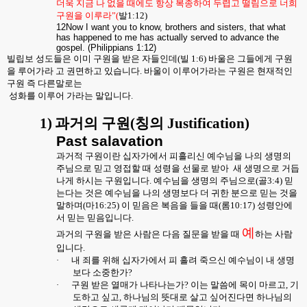
더욱 지금 나 없을 때에도 항상 복종하여 두렵고 떨림으로 너희
구원을 이루라
”(
발
1:12)
12Now I want you to know, brothers and sisters, that what
has happened to me has actually served to advance the
gospel. (Philippians 1:12)
빌립보 성도들은 이미 구원을 받은 자들인데
(
빌
1:6)
바울은 그들에게 구원
을 루어가라 고 권면하고 있습니다
.
바울이 이루어가라는 구원은 현재적인
구원 즉 다른말로는
성화를 이루어 가라는 말입니다
.
1)
과거의 구원
(
칭의
Justification)
Past salavation
과거적 구원이란 십자가에서 피흘리신 예수님을 나의 생명의
주님으로 믿고 영접할 때 성령을 선물로 받아
새 생명으로 거듭
나게 하시는 구원입니다
.
예수님을 생명의 주님으로
(
골
3:4)
믿
는다는 것은 예수님을 나의 생명보다 더 귀한 분으로 믿는 것을
말하며
(
마
16:25)
이 믿음은 복음을 들을 때
(
롬
10:17)
성령안에
서 믿는 믿음입니다
.
예
과거의 구원을 받은 사람은 다음 질문을 받을 때
하는 사람
입니다
.
·
내 죄를 위해 십자가에서 피 흘려 죽으신 예수님이 내 생명
보다 소중한가
?
·
구원 받은 열매가 나타나는가
?
이는 말씀에 목이 마르고
,
기
도하고 싶고
,
하나님의 뜻대로 살고 싶어진다면 하나님의