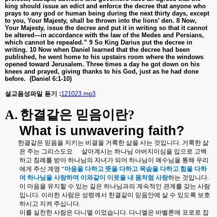
king should issue an edict and enforce the decree that anyone who
prays to any god or human being during the next thirty days, except
to you, Your Majesty, shall be thrown into the lions’ den. 8 Now,
Your Majesty, issue the decree and put it in writing so that it cannot
be altered—in accordance with the law of the Medes and Persians,
which cannot be repealed.” 9 So King Darius put the decree in
writing. 10 Now when Daniel learned that the decree had been
published, he went home to his upstairs room where the windows
opened toward Jerusalem. Three times a day he got down on his
knees and prayed, giving thanks to his God, just as he had done
before.
(Daniel 6:1-10)
설교음성파일 듣기 :
121023.mp3
A.
한결같은 믿음이란
?
What is unwavering faith?
한결같은 믿음을 지키는 비결을 거룩한 삶을 사는 것입니다
.
거룩한 삶
은 주는 그리스도요
살아계시는 하나님 아버지이심을 입으로 고백
하고 침례를 받아 하나님의 자녀가 되어 하나님이 예수님을 통해 우리
에게 주신 계명
“
마음을 다하고 뜻을 다하고 목숨을 다하고 힘을 다하
여 하나님을 사랑하며 이와같이 이웃을 내 몸처럼 사랑
하는 것입니다
.
이 마음을 유지할 수 있는 길은 하나님과의 계속적인 관계를 갖는 사람
입니다
.
이러한 사람은 성령께서 한결같이 믿음안에 살 수 있도록 보호
하시고 지켜 주십니다
.
이를 실천한 사람은 다니엘 이었습니다
.
다니엘은 바벨론에 포로로 잡