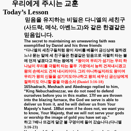
우리에게 주시는 교훈
Today’s Lesson
믿음을 유지하는 비밀은 다니엘의 세친구
(
사드락
,
메삭
,
아벤느고
)
와 같은 한결같은
믿음입니다
.
The secret to maintaining an unwavering faith was
exemplified by Daniel and his three friends
“
다니엘의 세친구들처럼 왕이 자비를 베풀어 금신상에 절하겠
느냐 묻는 말에 세 친구들은 한결같은 믿음으로 극렬히 타는 불
에 던져 넣겠다고 하는 왕에게
“
왕이여 우리가 섬기는 우리 하
나님이 우리를 극렬히 타는 풀무
가운데서 능히 건져내시겠고
왕의 손에서도 건져 내시리이다
.
그리 아니하실지라도 왕이여
우리가 왕의 신들을 섬기지도아나하고 왕의 세우신 금신상에게
절하지도 아니할 줄을 아옵소서
(Daniel 3:16-18)
16Shadrach, Meshach and Abednego replied to him,
“King Nebuchadnezzar, we do not need to defend
ourselves before you in this matter. 17If we are thrown
into the blazing furnace, the God we serve is able to
deliver us from it, and he will deliver us from Your
Majesty’s hand. 18But even if he does not, we want you
to know, Your Majesty, that we will not serve your gods
or worship the image of gold you have set up.”
하고
7
배나 뜨겁게 달군 불 구덩이에 들어 갔습니다
.(
다니엘
3:16-23)