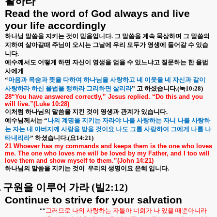
활하라
Read the word of God always and live
your life accordingly
하나님 말씀을 지키는 것이 믿음입니다
.
그 말씀을 계속 묵상하며 그 말씀의
지하여 살아갈때 주님이 오시는 그날에 우리 모두가 영생에 들어갈 수 있습
니다
.
예수께서도 어떻게 하면 자신이 영생을 얻을 수 있느냐고 질문하는 한 율법
사에게
“
마음과 목숨과 뜻을 다하여 하나님을 사랑하고 네 이웃을 네 자신과 같이
사랑하라 하신 율법을 행하라 그리하면 살리라
”
고 하셨습니다
.(
눅
10:28)
28“You have answered correctly,” Jesus replied. “Do this and you
will live.”(Luke 10:28)
이처럼 하나님의 말씀을 지킨 것이 영생과 관계가 있습니다
.
예수님께서는
“
나의 계명을 지키는 자라야 나를 사랑하는 자니 나를 사랑하
는 자는 내 아버지께 사랑을 받을 것이요 나도 그를 사랑하여 그에게 나를 나
타내리라
”
하셨습니다
.(
요
14:21)
21 Whoever has my commands and keeps them is the one who loves
me. The one who loves me will be loved by my Father, and I too will
love them and show myself to them.”(John 14:21)
하나님의 말씀을 지키는 것이
우리의 생명이요 은혜 입니다
.
.
구원을 이루어 가라
(
빌
2:12)
Continue to strive for your salvation
““
그러므로 나의 사랑하는 자들아 너희가 나 있을 때뿐아니라