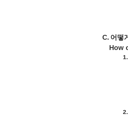
C.
어떻
How c
1.
2.