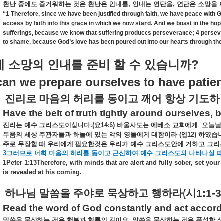
환난
중에도
즐거워하는
것은
환난은
인내를
,
인내는
연단을
,
연단은
소망을
“1 Therefore, since we have been justified through faith, we have peace with
access by faith into this grace in which we now stand. And we boast in the hope 
sufferings, because we know that suffering produces perseverance; 4 persev
to shame, because God’s love has been poured out into our hearts through the
?
게
소망의
인내를
준비
할
수
있습니까
an we prepare ourselves to have patie
진리로
마음의
허리를
동이고
깨어
항상
기도하
Have the belt of truth tightly around ourselves, 
진리는
예수
그리스도이십니다
.(
요
14:6)
바울사도는
에베소
교회에게
오늘날
두움의
세상
주관자들과
하늘에
있는
악의
영들에게
대함이라
(
엡
12)
하였습
주로
무장할
때
우리에게
필요한것은
우리가
예수
그리스도안에
거하고
그리
3
그러므로
너희
마음의
허리를
동이고
근신하여
예수
그리스도의
나타나실
1Peter 1:13Therefore, with minds that are alert and fully sober, set yo
is revealed at his coming.
하나님
말씀을
주야로
묵상하고
행하라
(
시
1:1-3
Read the word of God constantly and act accord
말씀을
묵상하는
것은
행복과
형통의
길이요
.
말씀을
묵상하는
것은
풍성한