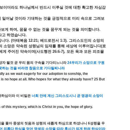
보이더라도
하나님께서
반드시
이루실
것에
대한
확고한
자심감
에
일어날
것이라
기대하는
것을
긍정적으로
미리
속으로
그려보
라보게
하며
,
꿈꿀
수
없는
것을
꿈꾸게
되는
것을
의미합니다
.
다고
하였습니다
.
입니다
. (
마태복음
12:21;
베드로전서
1:3).
그리스도인의
소망의
의
소망은
약속된
성령님의
임재를
통해
세상에
이루어집니다
(
로
에게
주어진
약속이며
(
사도행전
26:6-7),
모든
육과
모든
피조물
양자
될것
곧
우리
몸의
구속을
기다리느니라
24
우리가
소망으로
구원
못하는
것을
바라면
참음으로
기다릴찌니라
rdly as we wait eagerly for our adoption to sonship, the
 is no hope at all. Who hopes for what they already have? 25 But
려하심이라
이
비밀은
너희
안에
계신
그리스도시니
곧
영광의
소망이
 this mystery, which is Christ in you, the hope of glory.
심을
좇아
중생의
씻음과
성령의
새롭게
하심으로
하셨나니
6
성령을
우
어
의롭다
하심을
얻어
영생의
소망을
따라
후사가
되게
하려
하심이라