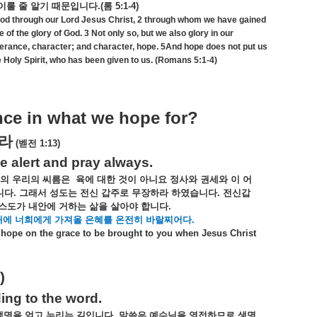
이룰
줄
알기
때문입니다
.(
롬
5:1-4)
 God through our Lord Jesus Christ, 2 through whom we have gained
of the glory of God. 3 Not only so, but we also glory in our
erance, character; and character, hope. 5And hope does not put us
 Holy Spirit, who has been given to us. (Romans 5:1-4)
nce in what we hope for?
라
(
벧전
1:13)
be alert and pray always.
의
우리의
씨름은
육에
대한
것이
아니요
정사와
권세와
이
어
니다
.
그래서
성도는
전신
갑주로
무장하라
하였습니다
.
전신갑
스도가
내안에
거하는
삶을
살아야
합니다
.
때에
너희에게
가져올
은혜를
온전히
바랄찌어다
.
ur hope on the grace to be brought to you when Jesus Christ
)
ing to the word.
생명을
얻고
누리는
길입니다
.
말씀은
예수님을
영접하므로
생명