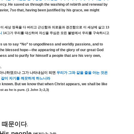
ercy. He saved us through the washing of rebirth and renewal by
ior, 7so that, having been justified by his grace, we might
13
이
세상
정욕을
다
버리고
근신함과
의로움과
경건함으로
이
세상에
살고
14
니
그가
우리를
대신하여
자신을
주심은
모든
불법에서
우리를
구속하시고
hes us to say “No” to ungodliness and worldly passions, and to
or the blessed hope—the appearing of the glory of our great God
ss and to purify for himself a people that are his very own,
다
.
아니하였으나
그가
나타내심이
되면
우리가
그와
같을
줄을
아는
것은
같이
자기를
깨끗하게
하느니라
e known. But we know that when Christ appears, we shall be like
st as he is pure. (1 John 3;:2,3)
때문이다
.
 His people