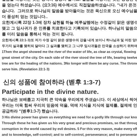
을
얻는다
하셨습니다
. (
요
3:16)
예수께서도
직접말씀하셨습니다
. “
내가
온것
습니다
.
그러므로
하나님의
말씀을
받아들이는
것은
육신으로
오신
예수님
더
풍성히
얻는
것입니다
..
요한계시록
22
장
1-3
에
장차
실현될
하늘
예루살렘에는
수정같이
맑은
생명
맺고
그
잎사귀가
온
인류를
치료한다고
기록되어
있습니다
.
하나님의
말씀
를
미리
말씀을
통해서
먹는
것이
됩니다
.
22:1-3)
요한계시록
또
저가
수정
같이
맑은
생명수의
강을
내게
보이니
하나님과
및
어린
양
두가지
실과를
맺히되
달마다
그
실과를
맺히고
그
나무
잎사귀들은
만국을
소성하기
위하
1Then the angel showed me the river of the water of life, as clear as crystal, flow
great street of the city. On each side of the river stood the tree of life, bearing twelv
tree are for the healing of the nations. 3No longer will there be any curse. The thron
serve him. (Revelation 22:1-3)
신의
성품에
참여하라
(
벧후
1:3-7)
Participate in the divine nature.
하나님은
보배롭고
지극히
큰
약속을
우리에게
주셨습니다
.
이
세상에서
썩
우리는
더욱
힘써
우리의
믿음에
덕을
,
덕에
지식을
지식에
절제를
,
절제에
인
공급하라
“(
벧후
1:3-7)
했습니다
.
3 His divine power has given us everything we need for a godly life through our k
Through these he has given us his very great and precious promises, so that throug
corruption in the world caused by evil desires. 5 For this very reason, make every 
and to knowledge, self-control; and to self-control, perseverance; and to persevera