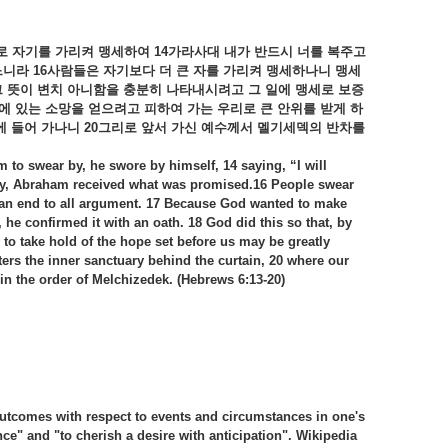
로
자기를
가리켜
맹세하여
14
가라사대
내가
반드시
너를
복주고
느니라
16
사람들은
자기보다
더
큰
자를
가리켜
맹세하나니
맹세
그
뜻이
변치
아니함을
충분히
나타내시려고
그
일에
맹세로
보증
에
있는
소망을
얻으려고
피하여
가는
우리로
큰
안위를
받게
하
에
들어
가나니
20
그리로
앞서
가신
예수께서
멜기세덱의
반차를
to swear by, he swore by himself, 14 saying, “I will
tly, Abraham received what was promised.16 People swear
 an end to all argument. 17 Because God wanted to make
he confirmed it with an oath. 18 God did this so that, by
 to take hold of the hope set before us may be greatly
ters the inner sanctuary behind the curtain, 20 where our
 in the order of Melchizedek. (Hebrews 6:13-20)
 outcomes with respect to events and circumstances in one's
ence" and "to cherish a desire with anticipation". Wikipedia