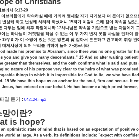
ope of Christians
히브리서
6:13-20
아브라함에게
약속하실
때에
가리켜
맹세할
자가
자기보다
더
큰이가
없으므
를
번성케
하고
번성케
하리라
하셨더니
15
저가
이같이
오래
참아
약속을
받았
든
다투는
일에
최후
확정이니라
17
하나님은
약속을
기업으로
받는
자들에게
8
이는
하나님이
거짓말을
하실
수
없는
이
두
가지
변치
못할
사실을
인하여
앞
라
19
우리가
이
소망이
있는
것은
영혼의
닻
같아서
튼튼하고
견고하여
휘장
안
히
대제사장이
되어
우리를
위하여
들어
가셨느니라
d made his promise to Abraham, since there was no one greater for him 
ss you and give you many descendants.” 15 And so after waiting patien
 greater than themselves, and the oath confirms what is said and puts
ging nature of his purpose very clear to the heirs of what was promised, 
geable things in which it is impossible for God to lie, we who have fled
. 19 We have this hope as an anchor for the soul, firm and secure. It en
, Jesus, has entered on our behalf. He has become a high priest forever,
일 듣기 :
042124.mp3
소망이란
?
at is hope?
 an optimistic state of mind that is based on an expectation of positive
the world at large. As a verb, its definitions include: "expect with confid