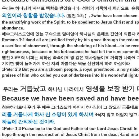
우리는
하나님의
자녀로
택함을
받았습니다
.
성령의
거룩하게
하심으로
순
의인이라
칭함을
받았습니다
. (
벧전
1:2; )
, 2who have been chosen 
the sanctifying work of the Spirit, to be obedient to Jesus Christ and 
abundance.
예수그리스도안에
있는
구속으로
말미암아
하나님의
은혜로
값없이
의롭다
Romans 3:2 4and all are justified freely by his grace through the rede
a sacrifice of atonement, through the shedding of his blood—to be recei
righteousness, because in his forbearance he had left the sins commi
벧전
2:9
오직
너희는
택하신
족속이요
왕
같은
제사장들이요
거룩한
나라요
기이한
빛에
들어가게
하신
자의
아름다운
덕을
선전하게
하려
하심이라
1Peter 2:9 But you are a chosen people, a royal priesthood, a holy nat
praises of him who called you out of darkness into his wonderful light.
거듭났고
영생을
보장
받기
우리는
하나님
나라에서
Because we have been saved and have been
찬송하리로다
우리
주
예수
그리스도의
아버지
하나님이
그
많으신
긍휼대로
리를
거듭나게
하사
산
소망이
있게
하시며
4
썩지
않고
더럽지
않고
하늘에
간직하신
것이라
.
1Peter 1:3 Praise be to the God and Father of our Lord Jesus Christ! In 
hope through the resurrection of Jesus Christ from the dead, 4and into 