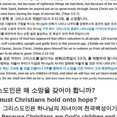
e saved us, not because of righteous things we had done, but because of his m
 Holy Spirit, 6whom he poured out on us generously through Jesus Christ our Sav
ome heirs having the hope of eternal life. (Titus 3:5-7)
의
은혜
로
그리스도의
재림
(
디도서
2:11-14),
을
소망합니다
.
12
모든
사람에게
구원을
주시는
하나님의
은혜가
나타나
우리를
양육하시되
경건치
않은
것과
스러운
소망과
우리의
크신
하나님
구주
예수
그리스도의
영광이
나타나심을
기다리게
하셨으
리를
깨끗하게
하사
선한
일에
열심하는
친
백성이
되게
하려
하심이니라
or the grace of God has appeared that offers salvation to all people. 12It teac
e self-controlled, upright and godly lives in this present age, 13while we wait f
 Savior, Jesus Christ, 14who gave himself for us to redeem us from all wickedne
er to do what is good. (Titus 2:11-14)
을
갖은
자만이
그리스도를
닮아가는
변화
(
요한일서
3:2-3),
를
체험하게
됩니
사랑하는
자들아
우리가
지금은
하나님의
자녀라
장래에
어떻게
될
것은
아직
나타나지
의
계신
그대로
볼
것을
인함이니
3
주를
향하여
이
소망을
가진
자마다
그의
깨끗하심과
ear friends, now we are children of God, and what we will has not yet been mad
, for we shall see him as he
is. 3All who have this hope in him purify themselves, ju
?
스도인은
왜
소망을
갖어야
합니까
ust Christians hold onto hope?
그리스도인은
하나님의
자녀이며
천국백성이기
Because Christians are God’s children and