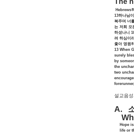
The h
Hebrews
13
하나님이
복주며
너
는
저희
모
하셨나니
1
려
하심이
좇아
영원
13 When Go
surely ble
by someone
the unchan
two unchan
encouraged
forerunner
설교음성파
A.
Wh
Hope is
life or 