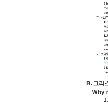
5 h
the
bec
하나님
11
복
우
11F
liv
and
eag
이
소망
2
그
2 D
him
B.
그리
Why m
1.