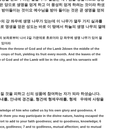
은
양으로
생명을
얻게
하고
더
풍성히
얻게
하려는
것이라
하셨
을
받아들이는
것이요
예수님을
받아
들이는
것은
곧
생명을
얻되
수의
강
좌우에
생명
나무가
있는데
이
나무가
열두
가지
실과를
으로
영생을
얻은
성도는
바로
이
땅에서
하늘의
생명
나무의
열매
2
의
보좌로부터
나서
길
가운데로
흐르더라
강
좌우에
생명
나무가
있어
열
여
있더라
ing from the throne of God and of the Lamb 2down the middle of the
e crops of fruit, yielding its fruit every month. And the leaves of the
e of God and of the Lamb will be in the city, and his servants will
어질
것을
피하고
신의
성품에
참여하는
자가
되라
하셨습니다
.
내를
,
인내에
경건을
,
형건에
형제우래를
,
형제
우애에
사랑을
nowledge of him who called us by his own glory and goodness. 4
h them you may participate in the divine nature, having escaped the
effort to add to your faith goodness; and to goodness, knowledge; 6
nce, godliness; 7 and to godliness, mutual affection; and to mutual