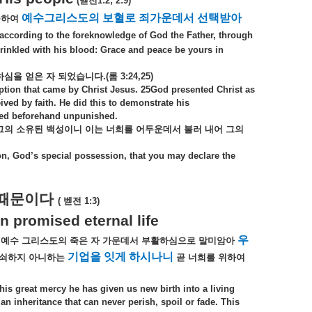
(
벧전
1:2; 2:9)
예수그리스도의
보혈로
죄가운데서
선택받아
종하여
according to the foreknowledge of God the Father, through
sprinkled with his blood: Grace and peace be yours in
하심을
얻은
자
되었습니다
.(
롬
3:24,25)
mption that came by Christ Jesus. 25God presented Christ as
ved by faith. He did this to demonstrate his
tted beforehand unpunished.
그의
소유된
백성이니
이는
너희를
어두운데서
불러
내어
그의
ion, God’s special possession, that you may declare the
때문이다
(
벧전
1:3)
 promised eternal life
우
예수
그리스도의
죽은
자
가운데서
부활하심으로
말미암아
기업을
잇게
하시나니
쇠하지
아니하는
곧
너희를
위하여
his great mercy he has given us new birth into a living
an inheritance that can never perish, spoil or fade. This