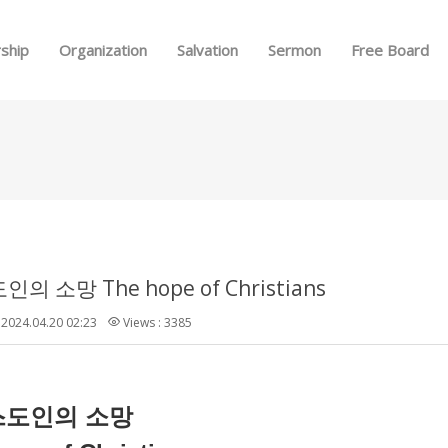
Skip to menu
ship
Organization
Salvation
Sermon
Free Board
 소망 The hope of Christians
2024.04.20 02:23
Views : 3385
스도인의
소망