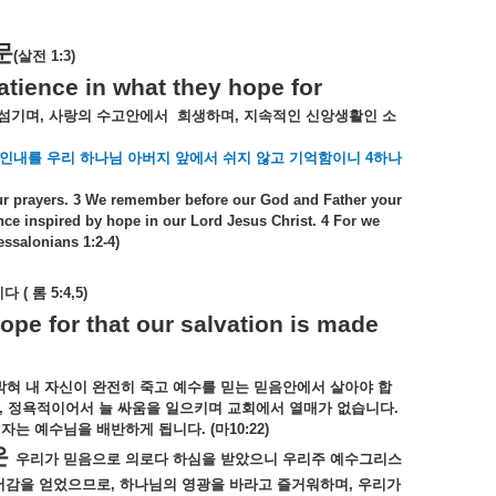
문
(
살전
1:3)
ience in what they hope for
섬기며
,
사랑의
수고안에서
희생하며
,
지속적인
신앙생활인
소
인내를
우리
하나님
아버지
앞에서
쉬지
않고
기억함이니
4
하나
our prayers. 3 We remember before our God and Father your
ce inspired by hope in our Lord Jesus Christ. 4 For we
essalonians 1:2-4)
이다
(
롬
5:4,5)
ope for that our salvation is made
박혀
내
자신이
완전히
죽고
예수를
믿는
믿음안에서
살아야
합
,
정욕적이어서
늘
싸움을
일으키며
교회에서
열매가
없습니다
.
자는
예수님을
배반하게
됩니다
. (
마
10:22)
은
우리가
믿음으로
의로다
하심을
받았으니
우리주
예수그리스
어감을
얻었으므로
,
하나님의
영광을
바라고
즐거워하며
,
우리가