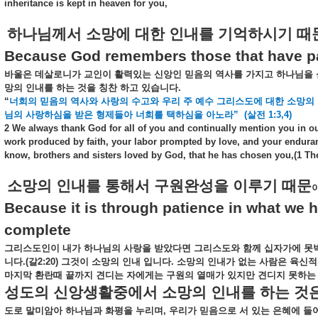
inheritance is kept in heaven for you,
하나님께서
소망에
대한
인내를
기억하시기
때
Because God remembers those that have pat
바울은
데살로니가
교인이
활력있는
신앙인
믿음의
역사를
가지고
하나님을
망의
인내를
하는
것을
칭찬
하고
있습니다
.
“
너희의
믿음의
역사와
사랑의
수고와
우리
주
예수
그리스도에
대한
소망의
님의
사랑하심을
받은
형제들아
너희를
택하심을
아노라
”
(
살전
1:3,4)
2 We always thank God for all of you and continually mention you in 
work produced by faith, your labor prompted by love, and your enduran
know, brothers and sisters loved by God, that he has chosen you,
(1 Th
소망의
인내를
통해서
구원완성을
이루기
때문
Because it is through patience in what we h
complete
그리스도인이
내가
하나님의
사랑을
받았다면
그리스도와
함께
십자가에
못
니다
.(
갈
2:20)
그것이
소망의
인내
입니다
.
소망의
인내가
없는
사람은
육신적
마지막
환란때
끝까지
견디는
자에게는
구원의
열매가
있지만
견디지
못하는
성도의
신앙생활중에서
소망의
인내를
하는
것
도로
말미암아
하나님과
화평을
누리며
,
우리가
믿음으로
서
있는
은혜에
들