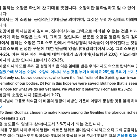
서
말하는
소망은
확신에
찬
기대를
뜻합니다
.
소망이란
불확실하고
알
수
없어
니다
.
경에서는
이
소망을
긍정적인
기대감을
의미하며
,
그것은
우리가
실제로
미래
니다
.
소망이란
하나님만이
길이며
,
진리이시라는
고백으로
바라볼
수
없는
것을
바
어가게
하는
역할은
노와
키
,
그리고
닻입니다
.
본문은
소망을
영혼의
닻과
같
경에서
말하는
소망은
그리스도
안에서
구약성경의
약속들이
이루어진다는
것
그리스도의
신성한
구원에
대한
믿음에
있습니다
(
갈라디아서
5:5).
그리스도인
4-25).
이는
죽은
자의
부활에
대한
미래의
소망이며
(
사도행전
23:6),
이스라엘
이자의
소망
입니다
.(
로마서
8:23-25),
이뿐
아니라
또한
우리
곧
성령의
처음
익은
열매를
받은
우리까지도
속으로
탄식하여
얻었으매
보이는
소망이
소망이
아니니
보는
것을
누가
바라리요
25
만일
우리가
보지
Not only so, but we ourselves, who have the first fruits of the Spirit, groan inwa
emption of our bodies. 24 For in this hope we were saved. But hope that is seen
we hope for what we do not yet have, we wait for it patiently. (Romans 8:23-25)
영광의
소망입니다
.(
골로새서
1:27),
하나님이
그들로
하여금
이
비밀의
영광이
이방인
가운데
어떻게
풍성한
것을
알게
하
라
To them God has chosen to make known among the Gentiles the glorious riches of
lossians 1:27)
은
성도들의
영생과
상속
(
디도서
3:5-7)
자가
되는
것입니다
.,
우리를
구원하시되
우리의
행한바
의로운
행위로
말미암지
아니하고
오직
그의
긍휼하
구주
예수
그리스도로
말미암아
우리에게
풍성히
부어
주사
7
우리로
저의
은혜를
힘입