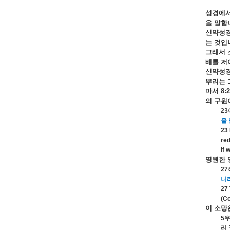
성경에
을
말합
신약성
는
것입
그래서
배를
저
신약성
뿌리는
마서
8:2
의
구원
23
을
23 
red
if 
영원한
27
니
27 
(Co
이
소망
5
리