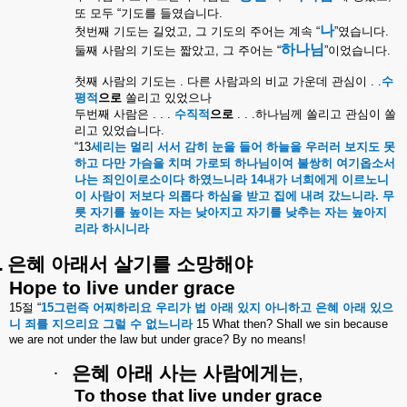
또
모두
“
기도를
들였습니다
.
나
첫번째
기도는
길었고
,
그
기도의
주어는
계속
“
”
였습니다
.
하나님
둘째
사람의
기도는
짧았고
,
그
주어는
“
”
이었습니다
.
첫째
사람의
기도는
.
다른
사람과의
비교
가운데
관심이
. .
수
평적
으로
쏠리고
있었으나
두번째
사람은
. . .
수직적
으로
. . .
하나님께
쏠리고
관심이
쏠
리고
있었습니다
.
“13
세리는
멀리
서서
감히
눈을
들어
하늘을
우러러
보지도
못
하고
다만
가슴을
치며
가로되
하나님이여
불쌍히
여기옵소서
나는
죄인이로소이다
하였느니라
14
내가
너희에게
이르노니
이
사람이
저보다
의롭다
하심을
받고
집에
내려
갔느니라
.
무
릇
자기를
높이는
자는
낮아지고
자기를
낮추는
자는
높아지
리라
하시니라
.
은혜
아래서
살기를
소망해야
Hope to live under grace
15
절
“
15
그런즉
어찌하리요
우리가
법
아래
있지
아니하고
은혜
아래
있으
니
죄를
지으리요
그럴
수
없느니라
15 What then? Shall we sin because
we are not under the law but under grace? By no means!
·
은혜
아래
사는
사람에게는
,
To those that live under grace