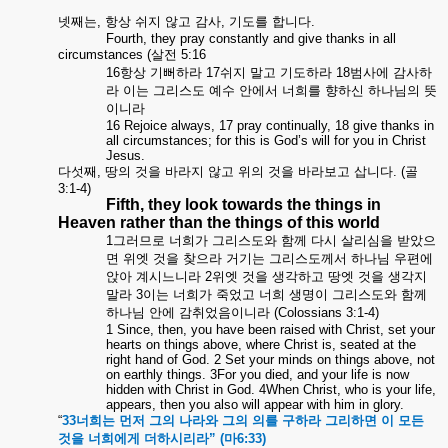
넷째는
,
항상
쉬지
않고
감사
,
기도를
합니다
.
Fourth, they pray constantly and give thanks in all
circumstances
(
살전
5:16
16
항상
기뻐하라
17
쉬지
말고
기도하라
18
범사에
감사하
라
이는
그리스도
예수
안에서
너희를
향하신
하나님의
뜻
이니라
16 Rejoice always, 17 pray continually, 18 give thanks in
all circumstances; for this is God’s will for you in Christ
Jesus.
다섯째
,
땅의
것을
바라지
않고
위의
것을
바라보고
삽니다
. (
골
3:1-4)
Fifth, they look towards the things in
Heaven rather than the things of this world
1
그러므로
너희가
그리스도와
함께
다시
살리심을
받았으
면
위엣
것을
찾으라
거기는
그리스도께서
하나님
우편에
앉아
계시느니라
2
위엣
것을
생각하고
땅엣
것을
생각지
말라
3
이는
너희가
죽었고
너희
생명이
그리스도와
함께
하나님
안에
감취었음이니라
(Colossians 3:1-4)
1 Since, then, you have been raised with Christ, set your
hearts on things above, where Christ is, seated at the
right hand of God. 2 Set your minds on things above, not
on earthly things. 3For you died, and your life is now
hidden with Christ in God. 4When Christ, who is your life,
appears, then you also will appear with him in glory.
“
33
너희는
먼저
그의
나라와
그의
의를
구하라
그리하면
이
모든
것을
너희에게
더하시리라
” (마6:33)