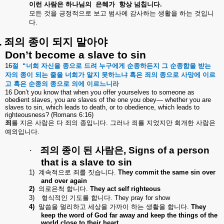
이런
사람은
하나님의
은혜가
항상
넘칩니다
.
모든
것을
긍정적으로
보고
범사에
감사하는
생활을
하는
것입니
다
.
.
죄의
종이
되지
말아야
Don’t become a slave to sin
16
절
“
너희
자신을
종으로
드려
누구에게
순종하든지
그
순종함을
받는
자의
종이
되는
줄을
너희가
알지
못하느냐
혹은
죄의
종으로
사망에
이르
고
혹은
순종의
종으로
의에
이르느니라
16 Don’t you know that when you offer yourselves to someone as
obedient slaves, you are slaves of the one you obey—
whether you are
slaves to sin, which leads to death, or to obedience, which leads to
righteousness? (Romans 6:16)
죄
를
지은
사람은
다
죄의
종입니다
.
그러나
죄를
지었지만
회개한
사람은
예외입니다
.
·
죄의
종이
된
사람은
,
Signs of a person
that is a slave to sin
1)
계속적으로
죄를
짓습니다
.
They commit the same sin over
and over again
2)
의로은척
합니다
.
They act self righteous
3)
형식적인
기도를
합니다
.
They pray for show
4)
말씀을
멀리하고
세상을
가까이
하는
생활을
합니다
.
They
keep the word of God far away and keep the things of the
world close to their heart