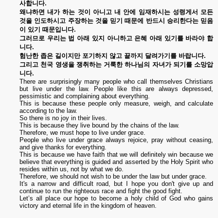
사합니다
.
왜냐하면
내가
하는
것이
아니고
내
안에
임재하시는
성령게서
모든
것을
인도하시고
주장하는
것을
믿기
때문에
반드시
승리한다는
믿음
이
있기
때문입니다
.
그러므로
우리는
법
아래
있지
아니하고
은혜
아래
있기를
바라야
합
니다
.
험난한
좁은
길이지만
포기하지
않고
끝까지
달려가기를
바랍니다
.
그리고
천국
영생을
쟁취하는
거룩한
하나님의
자녀가
되기를
소망압
니다
.
There are surprisingly many people who call themselves Christians
but live under the law. People like this are always depressed,
pessimistic and complaining about everything.
This is because these people only measure, weigh, and calculate
according to the law.
So there is no joy in their lives.
This is because they live bound by the chains of the law.
Therefore, we must hope to live under grace.
People who live under grace always rejoice, pray without ceasing,
and give thanks for everything.
This is because we have faith that we will definitely win because we
believe that everything is guided and asserted by the Holy Spirit who
resides within us, not by what we do.
Therefore, we should not wish to be under the law but under grace.
It's a narrow and difficult road, but I hope you don't give up and
continue to run the righteous race and fight the good fight.
Let’s all place our hope to become a holy child of God who gains
victory and eternal life in the kingdom of heaven.