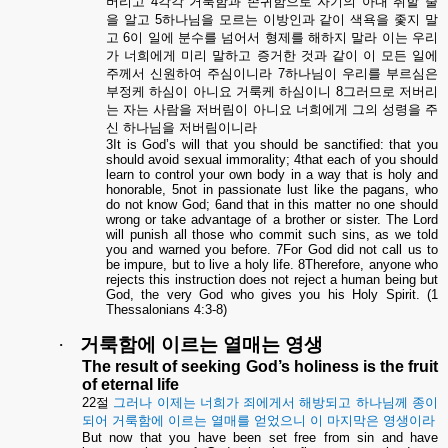
버리고
4
각각
거룩함과
존귀함으로
자기의
아내
취할
줄
을
알고
5
하나님을
모르는
이방인과
같이
색욕을
좇지
말
고
6
이
일에
분수를
넘어서
형제를
해하지
말라
이는
우리
가
너희에게
미리
말하고
증거한
것과
같이
이
모든
일에
주께서
신원하여
주심이니라
7
하나님이
우리를
부르심은
부정케
하심이
아니요
거룩케
하심이니
8
그러므로
저버리
는
자는
사람을
저버림이
아니요
너희에게
그의
성령을
주
신
하나님을
저버림이니라
3It is God’s will that you should be sanctified: that you
should avoid sexual immorality; 4that each of you should
learn to control your own body in a way that is holy and
honorable, 5not in passionate lust like the pagans, who
do not know God; 6and that in this matter no one should
wrong or take advantage of a brother or sister. The Lord
will punish all those who commit such sins, as we told
you and warned you before. 7For God did not call us to
be impure, but to live a holy life. 8Therefore, anyone who
rejects this instruction does not reject a human being but
God, the very God who gives you his Holy Spirit. (1
Thessalonians 4:3-8)
·
거룩함에
이르는
열매는
영생
The result of seeking God’s holiness is the fruit
of eternal life
22
절
그러나
이제는
너희가
죄에게서
해방되고
하나님께
종이
되어
거룩함에
이르는
열매를
얻었으니
이
마지막은
영생이라
But now that you have been set free from sin and have