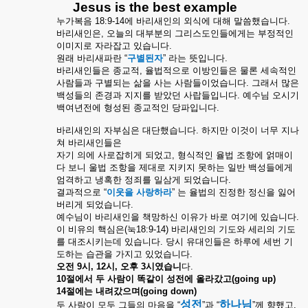
Jesus is the best example
누가복음
18:9-14
에
바리새인의
외식에
대해
말씀했습니다
.
바리새인은
,
오늘의
대부분의
그리스도인들에게는
부정적인
이미지로
자라잡고
있습니다
.
원래
바리새파란
“
구별된자
”
라는
뜻입니다
.
바리새인들은
종교적
,
율법적으로
이방인들은
물론
세속적인
사람들과
구별되는
삶을
사는
사람들이었습니다
.
그래서
많은
백성들의
존경과
지지를
받았던
사랍들입니다
.
예수님
오시기
백여년전에
형성된
종교적인
당파입니다
.
바리새인의
자부심은
대단했습니다
.
하지만
이것이
너무
지나
쳐
바리새인들은
자기
의에
사로잡히게
되었고
,
형식적인
율법
조항에
얽매이
다
보니
울법
조항을
제대로
지키지
못하는
일반
백성들에게
엄격하고
냉혹한
정죄를
일삼게
되었습니다
.
결과적으로
“
이웃을
사랑하라
”
는
율법의
진정한
정신을
잃어
버리게
되었습니다
.
예수님이
바리새인을
책망하신
이유가
바로
여기에
있습니다
.
이
비유의
핵심은
(
눅
18:9-14)
바리새인의
기도와
세리의
기도
를
대조시키는데
있습니다
.
당시
유대인들은
하루에
세번
기
도하는
습관을
가지고
있었습니다
.
오전
9
시
, 12
시
,
오후
3
시였습니
다
.
10
절에서
두
사람이
똑같이
성전에
올라갔고
(going up)
14
절에는
내려갔으며
(going down)
성전
하나님
두
사람이
모두
그들의
마음을
“
”
과
“
”
께
향했고
,