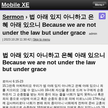
Mobile XE
Menu
Sermon
› 법 아래 있지 아니하고 은
혜 아래 있으니 Because we are not
under the law but under grace
admin
| 2023.10.28 11:30:42 |
Skip to menu
법
아래
있지
아니하고
은혜
아래
있으니
Because we are not under the law
but under grace
로마서
6:15-23
15
그런즉
어찌하리요
우리가
법
아래
있지
아니하고
은혜
아래
있으니
죄
를
지으리요
그럴
수
없느니라
16
너희
자신을
종으로
드려
누구에게
순종
하든지
그
순종함을
받는
자의
종이
되는
줄을
너희가
알지
못하느냐
혹은
죄의
종으로
사망에
이르고
혹은
순종의
종으로
의에
이르느니라
17
하나님
께
감사하리로다
너희가
본래
죄의
종이더니
너희에게
전하여
준바
교훈의
본을
마음으로
순종하여
18
죄에게서
해방되어
의에게
종이
되었느니라
19