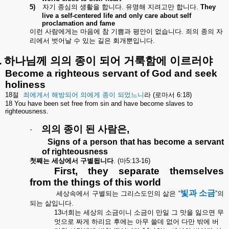
5)
자기
종심의
생활을
합니다
.
유명해
지려고만
합니다
.
They
live a self-centered life and only care about self
proclamation and fame
이런
사람에게는
마음에
참
기쁨과
평안이
없습니다
.
죄의
종의
자
리에서
벗어날
수
있는
길은
회개뿐입니다
.
.
하나님께
의의
종이
되어
거룩함에
이르러야
Become a righteous servant of God and seek
holiness
18
절
죄에게서
해방되어
의에게
종이
되었느니
라
(
로마서
6:18)
18 You have been set free from sin and have become slaves to
righteousness.
의의
종이
된
사람은
,
·
Signs of a person that has become a servant
of righteousness
첫째는
세상에서
구별됩니다
. (
마
5:13-16)
First, they separate themselves
from the things of this world
빛과
소금
세상속에서
구별되는
그리스도인의
삶은
“
”
의
되는
삶입니다
.
13
너희는
세상의
소금이니
소금이
만일
그
맛을
잃으면
무
엇으로
짜게
하리요
후에는
아무
쓸데
없어
다만
밖에
버