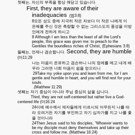
첫째는
,
자신의
부족을
항상
깨닫고
있습니다
.
First, they are aware of their
inadequacies
(
엡
3:8)
8
모든
성도
중에
지극히
작은
자보다
더
작은
나에게
이
은혜를
주신
것은
측량할
수
없는
그리스도의
풍성을
이방
인에게
전하게
하시고
8 Although I am less than the least of all the Lord’s
people, this grace was given me: to preach to the
Gentiles the boundless riches of Christ, (Ephesians 3:8)
Second, they are humble
둘째는
,
언제나
겸손합니다
.
(
마
11:29
나는
마음이
온유하고
겸손하니
나의
멍에를
메고
내게
배
우라
그러면
너희
마음이
쉼을
얻으리니
29Take my yoke upon you and learn from me, for I am
gentle and humble in heart, and you will find rest for your
souls.
.(Matthew 11:29)
셋째는
자기
중심이
아니라
주님
중심의
삶을
삽니다
.
Third, they are not self-centered but rather live a God-
centered life
(
마
16:24
24
이에
예수께서
제자들에게
이르시되
아무든지
나를
따
라
오려거든
자기를
부인하고
자기
십자가를
지고
나를
좇
을
것이니라
24Then Jesus said to his disciples, “Whoever wants to
be my disciple must deny themselves and take up their
cross and follow me. (Matthew 16:24)