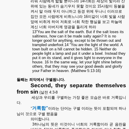
리워
사람에게
밟힐
뿐이니라
14
너희는
세상의
빛이라
산
위에
있는
동네가
숨기우지
못할
것이요
15
사람이
등불을
켜서
말
아래
두지
아니하고
등경
위에
두나니
이러므로
집안
모든
사람에게
비취느니라
16
이같이
너희
빛을
사람
앞에
비취게
하여
저희로
너희
착한
행실을
보고
하늘에
계신
너희
아버지께
영광을
돌리게
하라
13“You are the salt of the earth. But if the salt loses its
saltiness, how can it be made salty again? It is no
longer good for anything, except to be thrown out and
trampled underfoot.14 “You are the light of the world. A
town built on a hill cannot be hidden. 15 Neither do
people light a lamp and put it under a bowl. Instead they
put it on its stand, and it gives light to everyone in the
house. 16 In the same way, let your light shine before
others, that they may see your good deeds and glorify
your Father in heaven. (Matthew 5:13-16)
둘째는
죄악에서
구별됩니다
.
Second, they separate themselves
from sin
(
살전
4:3-8
세상과
우리를
구별하는
가장
좋은
모습은
바로
거룩입니
다
.
거룩함
”
“
이라는
단어는
구별
이라는
뜻이
포함되며
하나
님이
것으로
구별
됐음을
의미합니다
.
3
하나님의
뜻은
이것이니
너희의
거룩함이라
곧
음란을