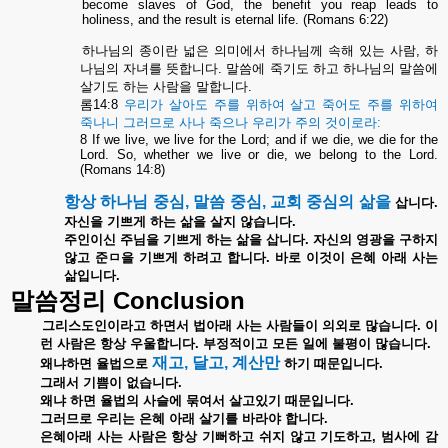
become slaves of God, the benefit you reap leads to
holiness, and the result is eternal life. (Romans 6:22)
하나님의
종이란
넓은
의미에서
하나님께
속해
있는
사람
,
하
나님의
자녀를
뜻합니다
.
말씀에
죽기도
하고
하나님의
말씀에
살기도
하는
사람을
말합니다
.
롬
14:8
우리가
살아도
주를
위하여
살고
죽어도
주를
위하여
죽나니
그러므로
사나
죽으나
우리가
주의
것이로라
:
8 If we live, we live for the Lord; and if we die, we die for the
Lord. So, whether we live or die, we belong to the Lord.
(Romans 14:8)
항상
하나님
중심
,
말씀
중심
,
교회
중심의
삶을
삽니다
.
자신을
기쁘게
하는
삶을
살지
않습니다
.
주인이신
주님을
기쁘게
하는
삶을
삽니다
.
자신의
영광을
구하지
않고
준ㅁ을
기쁘게
하려고
합니다
.
바로
이것이
은혜
아래
사는
삶입니다
.
Conclusion
말씀정리
그리스도인이라고
하면서
법아래
사는
사람들이
의외로
많습니다
.
이
런
사람은
항상
우울합니다
.
부정적이고
모든
일에
불평이
많습니다
.
재고
,
달고
,
계산만
왜냐하면
율법으로
하기
때문입니다
.
그래서
기쁨이
없습니다
.
왜냐
하면
율법의
사슬에
묶여서
살고있기
때문입니다
.
그러므로
우리는
은혜
아래
살기를
바라야
합니다
.
은혜아래
사는
사람은
항상
기뻐하고
쉬지
않고
기도하고
,
범사에
감