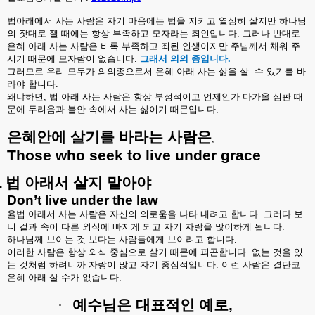
법아래에서
사는
사람은
자기
마음에는
법을
지키고
열심히
살지만
하나님
의
잣대로
잴
때에는
항상
부족하고
모자라는
죄인입니다
.
그러나
반대로
은혜
아래
사는
사람은
비록
부족하고
죄된
인생이지만
주님께서
채워
주
시기
때문에
모자람이
없습니다
.
그래서
의의
종입니다
.
그러므로
우리
모두가
의의종으로서
은혜
아래
사는
삶을
살
수
있기를
바
라야
합니다
.
왜냐하면
,
법
아래
사는
사람은
항상
부정적이고
언제인가
다가올
심판
때
문에
두려움과
불안
속에서
사는
삶이기
때문입니다
.
은혜안에
살기를
바라는
사람은
,
Those who seek to live under grace
.
법
아래서
살지
말아야
Don’t live under the law
율법
아래서
사는
사람은
자신의
의로움을
나타
내려고
합니다
.
그러다
보
니
겉과
속이
다른
외식에
빠지게
되고
자기
자랑을
많이하게
됩니다
.
하나님께
보이는
것
보다는
사람들에게
보이려고
합니다
.
이러한
사람은
항상
외식
중심으로
살기
때문에
피곤합니다
.
없는
것을
있
는
것처럼
하려니까
자랑이
많고
자기
중심적입니다
.
이런
사람은
결단코
은혜
아래
살
수가
없습니다
.
·
예수님은
대표적인
예로
,