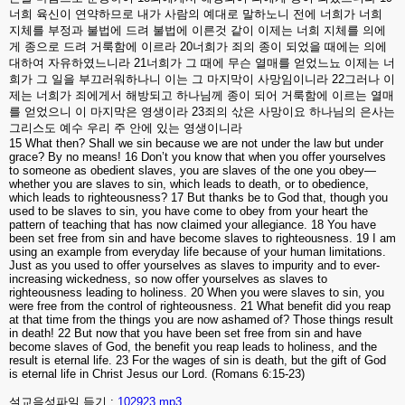
너희
육신이
연약하므로
내가
사람의
예대로
말하노니
전에
너희가
너희
지체를
부정과
불법에
드려
불법에
이른것
같이
이제는
너희
지체를
의에
게
종으로
드려
거룩함에
이르라
20
너희가
죄의
종이
되었을
때에는
의에
대하여
자유하였느니라
21
너희가
그
때에
무슨
열매를
얻었느뇨
이제는
너
희가
그
일을
부끄러워하나니
이는
그
마지막이
사망임이니라
22
그러나
이
제는
너희가
죄에게서
해방되고
하나님께
종이
되어
거룩함에
이르는
열매
를
얻었으니
이
마지막은
영생이라
23
죄의
삯은
사망이요
하나님의
은사는
그리스도
예수
우리
주
안에
있는
영생이니라
15 What then? Shall we sin because we are not under the law but under
grace? By no means! 16 Don’t you know that when you offer yourselves
to someone as obedient slaves, you are slaves of the one you obey—
whether you are slaves to sin, which leads to death, or to obedience,
which leads to righteousness?
17 But thanks be to God that, though you
used to be slaves to sin, you have come to obey from your heart the
pattern of teaching that has now claimed your allegiance.
18 You have
been set free from sin and have become slaves to righteousness.
19 I am
using an example from everyday life because of your human limitations.
Just as you used to offer yourselves as slaves to impurity and to ever-
increasing wickedness, so now offer yourselves as slaves to
righteousness leading to holiness. 20 When you were slaves to sin, you
were free from the control of righteousness. 21 What benefit did you reap
at that time from the things you are now ashamed of? Those things result
in death! 22 But now that you have been set free from sin and have
become slaves of God, the benefit you reap leads to holiness, and the
result is eternal life. 23 For the wages of sin is death, but the gift of God
is eternal life in Christ Jesus our Lord. (Romans 6:15-23)
설교음성파일 듣기 :
102923.mp3