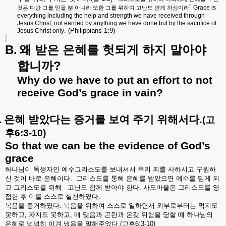
”
Grace is
것은
다만
그를
믿을
뿐
아니라
또한
그를
위하여
고난도
받게
하심이라
everything including the help and strength we have received through
Jesus Christ; not earned by anything we have done but by the sacrifice of
. (Philippians 1:9)
Jesus Christ only
B.
왜
받은
은혜를
헛되게
하지
말아야
?
합니까
Why do we have to put an effort to not
receive God’s grace in vain?
.
은혜
받았다는
증거를
보여
주기
위해서다
.
(
고
후
6:3-10)
So that we can be the evidence of God’s
grace
하나님이
독생자인
예수그리스도를
보내셔서
우리
죄를
사하시고
구원하
신
것이
바로
은혜이다
.
그리스도를
통해
은혜를
받았으면
예수를
믿게
되
고
그리스도를
위해
고난도
함께
받아야
한다
.
사도바울은
그리스도를
영
접한
후
이를
스스로
실천하였다
.
복음을
증거하였다
.
복음을
위하여
스스로
일하면서
외부로부터는
먹지도
못하고
,
자지도
못하고
,
매
맞음과
곤란과
온갖
위험을
당할
때
하나님의
은혜로
넉넉히
이겨
냈음을
말해주었다
.(
고후
6:3-10)