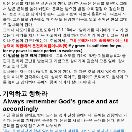
받은
은혜를
지키려면
겸손해야
한다
.
교만한
사람은
은혜를
모른다
.
그래
서
받은
은혜를
쏟아
버린다
.
은혜는
받으면
받을
수록
점점
더
겸손해진
다
.
점점
자신은
낮아지게
된다
.
모든
사람이
나보다
훌륭하다
.
나보다
의
롭다
.
그러므로
겸손해질
때
아무도
원망한
마음도
없고
주어진
현실
그대
로
감사하게
된다
.
그래서
사도바울은
고린도후서
12:1-10
에서
말하기를
자기에게
가시가
있
었는데
자기를
처서
너무
자고하지
않게
하려
하심이라
하였다
.
그는
세번
이나
주님께
간구하였는데
주님께서는
“
내
은혜가
네게
족하도다
이는
내
능력이
약한데서
온전하여짐이니라
(9)
My
grace
is sufficient for you,
for my power is made perfect in weakness.)
이
말씀을
듣고
크게
기뻐
하며
그리스도를
위하여
약한
것들과능욕과
궁
핍과
핍박과
곤난을
받는다고
기쁨으로
살아가며
겸손히
모든
일에
감사
하고
있다
(10)
감사하는
자는
더
바랄것이
없어야
한다
.
더
다른
것을
원치
않아야
한다
.
현재
이대로
만족해야
한다
.
살아도
죽어도
,
잘되어도
못되어도
,
범사에
그
를
높이고
감사하며
은혜의
종이
되어서
살아가야
한다
.
.
기억하고
행하라
Always remember God’s grace and act
accordingly
지금
현실을
은혜로
받아
드리는
것이
진정
은혜이다
.
은혜는
간증하면
커
진다
.
은혜를
기뻐하면
증폭되다
.
은혜를
서로
나누면
극대화
된다
.
받은
은혜를
감추지
말고
서로
나누세요
“
우리가
하나님과
함께
일하는
자로서
너희를
권하노니
하나님의
은혜를