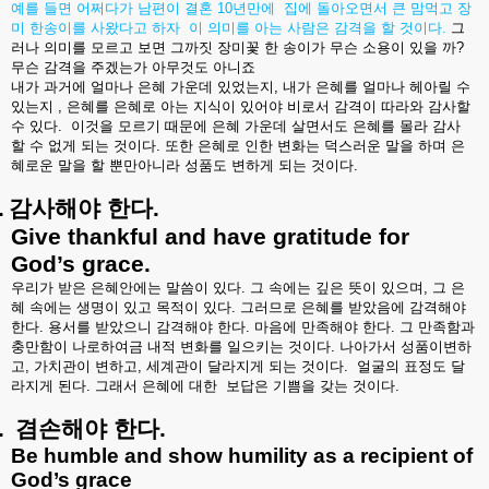
예를
들면
어쩌다가
남편이
결혼
10
년만에
집에
돌아오면서
큰
맘먹고
장
미
한송이를
사왔다고
하자
이
의미를
아는
사람은
감격을
할
것이다
.
그
러나
의미를
모르고
보면
그까짓
장미꽃
한
송이가
무슨
소용이
있을
까
?
무슨
감격을
주겠는가
아무것도
아니죠
내가
과거에
얼마나
은혜
가운데
있었는지
,
내가
은혜를
얼마나
헤아릴
수
있는지
,
은혜를
은혜로
아는
지식이
있어야
비로서
감격이
따라와
감사할
수
있다
.
이것을
모르기
때문에
은혜
가운데
살면서도
은혜를
몰라
감사
할
수
없게
되는
것이다
.
또한
은혜로
인한
변화는
덕스러운
말을
하며
은
혜로운
말을
할
뿐만아니라
성품도
변하게
되는
것이다
.
.
감사해야
한다
.
Give thankful and have gratitude for
God’s grace.
우리가
받은
은혜안에는
말씀이
있다
.
그
속에는
깊은
뜻이
있으며
,
그
은
혜
속에는
생명이
있고
목적이
있다
.
그러므로
은혜를
받았음에
감격해야
한다
.
용서를
받았으니
감격해야
한다
.
마음에
만족해야
한다
.
그
만족함과
충만함이
나로하여금
내적
변화를
일으키는
것이다
.
나아가서
성품이변하
고
,
가치관이
변하고
,
세계관이
달라지게
되는
것이다
.
얼굴의
표정도
달
라지게
된다
.
그래서
은혜에
대한
보답은
기쁨을
갖는
것이다
.
.
겸손해야
한다
.
Be humble and show humility as a recipient of
God’s grace