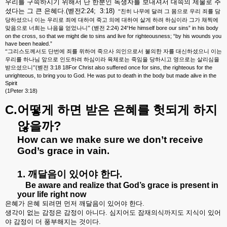
우리를
구속하시기
위해서
단
한분인
독생자를
보내셔서
대속의
제물로
주
셨다는
그
큰
은혜다
.(
벧전
2:24;
3:18)
“친히
나무에
달려
그
몸으로
우리
죄를
담
당하셨으니
이는
우리로
죄에
대하여
죽고
의에
대하여
살게
하려
하심이라
그가
채찍에
(
2:24) 24“He himself bore our sins” in his body
맞음으로
너희는
나음을
얻었나니”
벧전
on the cross, so that we might die to sins and live for righteousness; “by his wounds you
have been healed.”
“그리스도께서도
단번에
죄를
위하여
죽으사
의인으로서
불의한
자를
대신하셨으니
이는
우리를
하나님
앞으로
인도하려
하심이라
육체로는
죽임을
당하시고
영으로는
살리심을
(
3:18 18For Christ also suffered once for sins, the righteous for the
받으셨으니”
벧전
unrighteous, to bring you to God. He was put to death in the body but made alive in the
Spirit
(1Peter 3:18)
C.
어떻게
하면
받은
은혜를
헛되게
하지
?
않을까
How can we make sure we don’t receive
God’s grace in vain.
1.
깨달음이
있어야
한다
.
Be aware and realize that God’s grace is present in
your life right now
은혜가
은혜
되려면
먼저
깨달음이
있어야
한다
.
생각이
없는
감정은
감정이
아니다
.
심지어도
잠재의식까지도
지식이
있어
야
감정이
더
풍부해지는
것이다
.