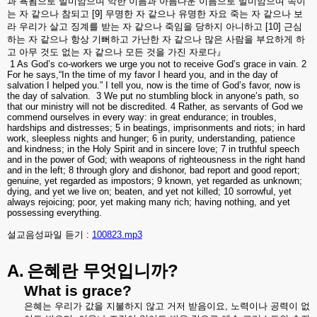
과
욕됨으로
말미암으며
악한
이름과
아름다운
이름으로
말미암으며
속이
는
자
같으나
참되고
[9]
무명한
자
같으나
유명한
자요
죽는
자
같으나
보
라
우리가
살고
징계를
받는
자
같으나
죽임을
당하지
아니하고
[10]
근심
하는
자
같으나
항상
기뻐하고
가난한
자
같으나
많은
사람을
부요하게
하
고
아무
것도
없는
자
같으나
모든
것을
가진
자로다』
1 As God’s co-workers we urge you not to receive God’s grace in vain. 2
For he says,“In the time of my favor I heard you, and in the day of
salvation I helped you.” I tell you, now is the time of God’s favor, now is
the day of salvation.
3 We put no stumbling block in anyone’s path, so
that our ministry will not be discredited. 4 Rather, as servants of God we
commend ourselves in every way: in great endurance; in troubles,
hardships and distresses; 5 in beatings, imprisonments and riots; in hard
work, sleepless nights and hunger; 6 in purity, understanding, patience
and kindness; in the Holy Spirit and in sincere love; 7 in truthful speech
and in the power of God; with weapons of righteousness in the right hand
and in the left; 8 through glory and dishonor, bad report and good report;
genuine, yet regarded as impostors; 9 known, yet regarded as unknown;
dying, and yet we live on; beaten, and yet not killed; 10 sorrowful, yet
always rejoicing; poor, yet making many rich; having nothing, and yet
possessing everything
.
설교음성파일 듣기 :
100823.mp3
A.
?
은혜란
무엇입니까
What is grace?
은혜는
우리가
값을
지불하지
않고
거저
받음이요
,
노력이나
공력이
없