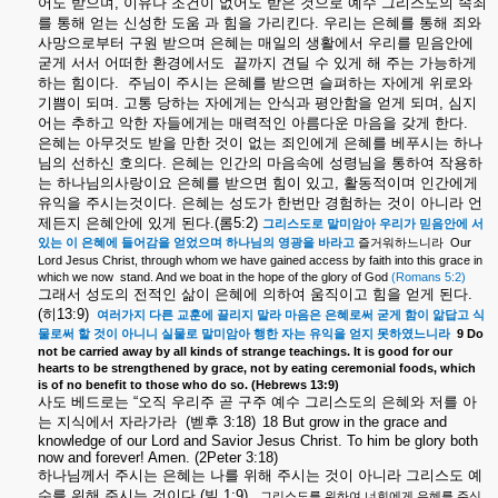
어도
받으며
,
이유나
조건이
없어도
받은
것으로
예수
그리스도의
속죄
를
통해
얻는
신성한
도움
과
힘을
가리킨다
.
우리는
은혜를
통해
죄와
사망으로부터
구원
받으며
은혜는
매일의
생활에서
우리를
믿음안에
굳게
서서
어떠한
환경에서도
끝까지
견딜
수
있게
해
주는
가능하게
하는
힘이다
.
주님이
주시는
은혜를
받으면
슬펴하는
자에게
위로와
기쁨이
되며
.
고통
당하는
자에게는
안식과
평안함을
얻게
되며
,
심지
어는
추하고
악한
자들에게는
매력적인
아름다운
마음을
갖게
한다
.
은혜는
아무것도
받을
만한
것이
없는
죄인에게
은혜를
베푸시는
하나
님의
선하신
호의다
.
은혜는
인간의
마음속에
성령님을
통하여
작용하
는
하나님의사랑이요
은혜를
받으면
힘이
있고
,
활동적이며
인간에게
유익을
주시는것이다
.
은혜는
성도가
한번만
경험하는
것이
아니라
언
제든지
은혜안에
있게
된다
.(
롬
5:2)
그리스도로
말미암아
우리가
믿음안에
서
Our
있는
이
은혜에
들어감을
얻었으며
하나님의
영광을
바라고
즐거워하느니라
Lord Jesus Christ, through whom we have gained access by faith into this grace in
which we now
stand. And we boat in the hope of the glory of God
(Romans 5:2)
그래서
성도의
전적인
삶이
은혜에
의하여
움직이고
힘을
얻게
된다
.
(
히
13:9)
여러가지 다른 교훈에 끌리지 말라 마음은 은혜로써 굳게 함이 앎답고 식
9 Do
물로써 할 것이 아니니 실물로 말미암아 행한 자는 유익을 얻지
못하였느니라
not be carried away by all kinds of strange teachings. It is good for our
hearts to be strengthened by grace, not by eating ceremonial foods, which
is of no benefit to those who do so. (Hebrews 13:9)
사도
베드로는
“
오직
우리주
곧
구주
예수
그리스도의
은혜와
저를
아
는
지식에서
자라가라
(
벧후
3:18)
18 But grow in the grace and
knowledge of our Lord and Savior Jesus Christ. To him be glory both
now and forever! Amen. (2Peter 3:18)
하나님께서
주시는
은혜는
나를
위해
주시는
것이
아니라
그리스도
예
수를
위해
주시는
것이다
.(
빌
1:9)
그리스도를
위하여
너희에게
은혜를
주신