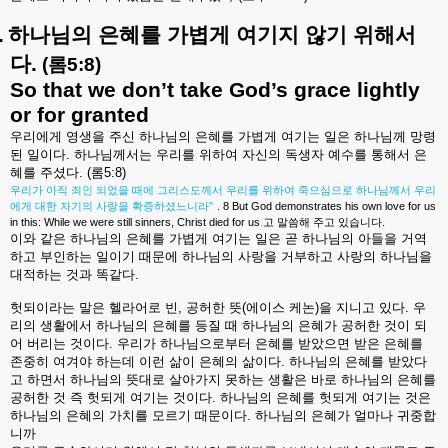
.
하나님의
은혜를
가볍게
여기지
않기
위해서
다
.
(
롬
5:8)
So that we don’t take God’s grace lightly
or for granted
우리에게
영생을
주신
하나님의
은혜를
가볍게
여기는
일은
하나님께
망령
된
일이다
.
하나님께서는
우리를
위하여
자신의
독생자
예수를
통해서
은
혜를
주셨다
. (
롬
5:8)
우리가
아직
죄인
되었을
때에
그리스도께서
우리를
위하여
죽으심으로
하나님께서
우리
”
. 8 But God demonstrates his own love for us
에게
대한
자기의
사랑을
확증하셨느니라
in this: While we were still sinners, Christ died for us
.
.
고
말씀해
주고
있습니다
이와
같은
하나님의
은혜를
가볍게
여기는
일은
곧
하나님의
아들을
거역
하고
부인하는
일이기
때문에
하나님의
사랑을
거부하고
사랑의
하나님을
대적하는
것과
똑같다
.
헛되이라는
말은
헬라어로
빈
,
공허한
뜻
(
에이스
케논
)
을
지니고
있다
.
우
리의
생활에서
하나님의
은혜를
등질
때
하나님의
은혜가
공허한
것이
되
어
버리는
것이다
.
우리가
하나님으로부터
은혜를
받았으면
받은
은혜를
존중히
여겨야
하는데
이런
삶이
은혜의
삶이다
.
하나님의
은혜를
받았다
고
하면서
하나님의
뜻대로
살아가지
못하는
생활은
바로
하나님의
은혜를
공허한
것
즉
헛되게
여기는
것이다
.
하나님의
은혜를
헛되게
여기는
것은
하나님의
은혜의
가치를
모르기
때문이다
.
하나님의
은혜가
얼마나
귀중합
니까