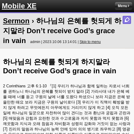
Mobile XE
Menu
Sermon
› 하나님의 은혜를 헛되게 하
지말라 Don’t receive God’s grace
in vain
admin | 2023.10.06 13:14:01 |
Skip to menu
하나님의
은혜를
헛되게
하지말라
Don’t receive God’s grace in vain
2 Corinthians
고후
6:1-10
『
[1]
우리가
하나님과
함께
일하는
자로서
너희
를
권하노니
하나님의
은혜를
헛되이
받지
말라
[2]
가라사대
내가
은혜
베
풀
때에
너를
듣고
구원의
날에
너를
도왔다
하셨으니
보라
지금은
은혜
받
을만한
때요
보라
지금은
구원의
날이로다
[3]
우리가
이
직책이
훼방을
받
지
않게
하려고
무엇에든지
아무에게도
거리끼지
않게
하고
[4]
오직
모든
일에
하나님의
일꾼으로
자천하여
많이
견디는
것과
환난과
궁핍과
곤란과
[5]
매맞음과
갇힘과
요란한
것과
수고로움과
자지
못함과
먹지
못함과
[6]
깨끗함과
지식과
오래
참음과
자비함과
성령의
감화와
거짓이
없는
사랑과
[7]
진리의
말씀과
하나님의
능력
안에
있어
의의
병기로
좌우하고
[8]
영광