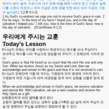
헛되이
받지
말라
.
이르시되
내가
은혜
베풀
때에
너에게
듣고
구원의
날에
너를
도왔다
하셨으니
보라
지금은
은혜
받을
만한
때요
보라
지금은
구원
의
날이로다
.”(
고후
6:1-2)
1 As God’s co-workers we urge you not to receive God’s grace in vain. 2
For he says, “In the time of my favor I heard you, and in the day of
salvation I helped you.” I tell you, now is the time of God’s favor, now is
the day of salvation.
(2Corinthians 6:1,2)
우리에게
주시는
교훈
Today’s Lesson
하나님의
은혜는
우리를
사랑하사
독생자이신
예수를
보내
주심이다
.
보내주신
예수를
나의
주님으로
영접할
때
우리가
그
은혜안에
거하게
된
다
.
God’s grace is that He loved us so much that He sent His one and only
Son. When we receive Jesus as my Savior and Lord, then we
acknowledge and remain in His grace and thus it is not received in vain.
하나님의
은혜안에
거할
때
우리는
구원받게
되여
영생에
거하게
된다
.
구원받게
되면
거듭나게
되며
새생명을
얻게
되어
성령을
선물로
받게
된
다
.
When we acknowledge and remain in God’s grace, we receive salvation
and eternal life. With salvation, we are a new creation and receive the
Holy Spirit as a gift.
성령충만하게
되면
열매를
맺게
된다
.
성령의
열매를
맺은
성도는
성화의
삶을
(
거룩한
삶
)
살게
되어
주님이
오
실
때
영화되어
주님을
공중에서
영접하게
될
수
있다
.