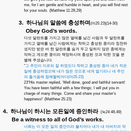
me, for I am gentle and humble in heart, and you will find rest
for your souls. (Matthew 11:28,29)
3.
하나님의
말씀에
충성하며
(
마
25:23)(14-30)
Obey God’s words.
다섯
달란트를
가지고
많은
열매를
남긴
사람과
두
달란트를
가지고
열매를
남긴
사람에게는
착하고
충성된
종이라
칭찬하
셨지만
받은
바
한
달란트를
숨겨
두고
일하지
않은
종에게는
악하고
게으른
종이라
책망하시며
충성된
것과
악한
것을
분
별해
주셨습니다
.
“
그
주인이
이르되
잘
하였도다
착하고
충성된
종아
네가
작은
일에
충성하였으매
내가
많은
것으로
네게
맡기리니
네
주인
의
즐거움에
참예할찌어다
(
마
25:23)
23“His master replied, ‘Well done, good and faithful servant!
You have been faithful with a few things; I will put you in
charge of many things. Come and share your master’s
happiness!’ (Matthew 25:23)
4.
하나님이
하시는
모든일에
증인하라
. (
눅
24:48,49)
Be a witness to all of God’s works.
너희는
이
모든
일의
증인이라
볼지어다
내가
내
아버지의
약