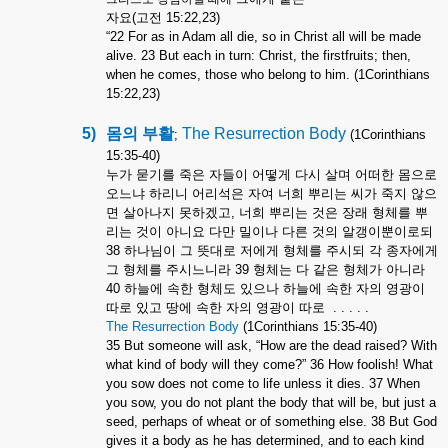
자요
(
고전
15:22,23)
“22 For as in Adam all die, so in Christ all will be made
alive. 23 But each in turn: Christ, the firstfruits; then,
when he comes, those who belong to him. (1Corinthians
15:22,23)
5)
몸의
부활
The Resurrection Body
;
(1Corinthians
15:35-40)
누가
묻기를
죽은
자들이
어떻게
다시
살며
어떠한
몸으로
오느냐
하리니
어리석은
자여
너희
뿌리는
씨가
죽지
않으
면
살아나지
못하겠고
,
너희
뿌리는
것은
장래
형체를
뿌
리는
것이
아니요
다만
밀이나
다른
것의
알갱이뿐이로되
38
하나님이
그
뜻대로
저에게
형체를
주시되
각
종자에게
그
형체를
주시느니라
39
형체는
다
같은
형체가
아니라
40
하늘에
속한
형체도
있으나
하늘에
속한
자의
영광이
따로
있고
땅에
속한
자의
영광이
따로
. . . . .
The Resurrection Body
(1Corinthians 15:35-40)
35 But someone will ask, “How are the dead raised? With
what kind of body will they come?” 36 How foolish! What
you sow does not come to life unless it dies. 37 When
you sow, you do not plant the body that will be, but just a
seed, perhaps of wheat or of something else. 38 But God
gives it a body as he has determined, and to each kind