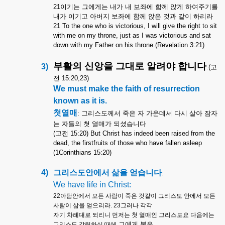
21
이기는
그에게는
내가
내
보좌에
함께
앉게
하여주기를
내가
이기고
아버지
보좌에
함께
앉은
것과
같이
하리라
21 To the one who is victorious, I will give the right to sit
with me on my throne, just as I was victorious and sat
down with my Father on his throne.(Revelation 3:21)
부활의
신앙을
그대로
알려야
합니다
3)
.(
고
전
15:20,23)
We must make the faith of resurrection
known as it is.
첫열매
:
그리스도께서
죽은
자
가운데서
다시
살아
잠자
는
자들의
첫
열매가
되셨습니다
(
고전
15:20)
But Christ has indeed been raised from the
dead, the firstfruits of those who have fallen asleep
(1Corinthians 15:20)
4)
그리스도안에서
삶을
얻습니다
:
We have life in Christ:
22
아담안에서
모든
사람이
죽은
것같이
그리스도
안에서
모든
사람이
삶을
얻으리라
. 23
그러나
각각
자기
차례대로
되리니
먼저는
첫
열매인
그리스도요
다음에는
그에게
붙은
그리스도
강림하실
때에