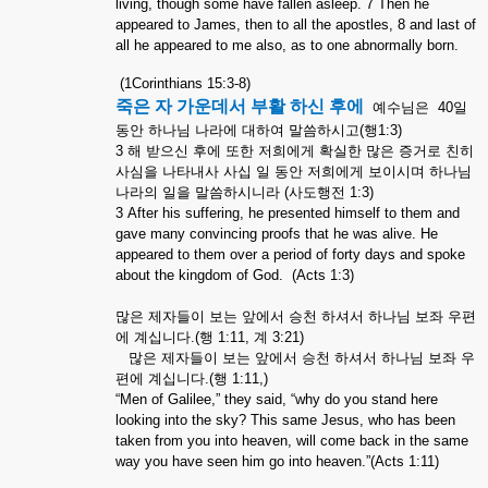
living, though some have fallen asleep. 7 Then he
appeared to James, then to all the apostles, 8 and last of
all he appeared to me also, as to one abnormally born.
(1Corinthians 15:3-8)
죽은
자
가운데서
부활
하신
후에
예수님은
40
일
동안
하나님
나라에
대하여
말씀하시고
(
행
1:3)
3
해
받으신
후에
또한
저희에게
확실한
많은
증거로
친히
사심을
나타내사
사십
일
동안
저희에게
보이시며
하나님
나라의
일을
말씀하시니라
(
사도행전
1:3)
3 After his suffering, he presented himself to them and
gave many convincing proofs that he was alive. He
appeared to them over a period of forty days and spoke
about the kingdom of God.
(Acts 1:3)
많은
제자들이
보는
앞에서
승천
하셔서
하나님
보좌
우편
에
계십니다
.(
행
1:11,
계
3:21)
많은
제자들이
보는
앞에서
승천
하셔서
하나님
보좌
우
편에
계십니다
.(
행
1:11,)
“Men of Galilee,” they said, “why do you stand here
looking into the sky? This same Jesus, who has been
taken from you into heaven, will come back in the same
way you have seen him go into heaven.”(Acts 1:11)