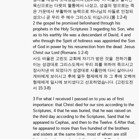
육신으로는
다윗의
혈통에서
나셨고
,
성결의
영으로는
죽
은
가운데서
부활하여
능력으로
하나님의
아들로
인정되
셨으니
곧
우리
주
예수
그리스도
이십니다
.(
롬
1:2-4)
2 the gospel he promised beforehand through his
prophets in the Holy Scriptures 3 regarding his Son, who
as to his earthly life was a descendant of David, 4 and
who through the Spirit of holiness was appointed the Son
of God in power by his resurrection from the dead: Jesus
Christ our Lord (Romans 1:2-4)
사도
바울은
고린도
교회에
자기가
받은
것을
전하기를
이는
성경대로
그리스도께서
우리
죄를
위하여
죽으시고
장사지낸
바
되었다가
성경대로
사흘만에
다시
살아나사
게바에게
보이시고
후에
열두
형제에게
와
그
후에
오백여
형제에게
일시에
보이셨다고
선포하였습니다
. (
고린도전
서
15:3-8)
3 For what I received I passed on to you as of first
importance: that Christ died for our sins according to the
Scriptures, 4 that he was buried, that he was raised on
the third day according to the Scriptures, 5and that he
appeared to Cephas, and then to the Twelve. 6 After that,
he appeared to more than five hundred of the brothers
and sisters at the same time, most of whom are still