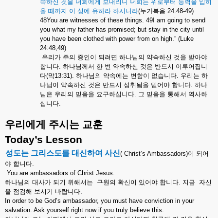
속하신
것을
너희에게
보내리니
너희는
위로부터
능력을
입히
울
때까지
이
성에
유하라
하시니라
(
누가복음
24:48-49)
48You are witnesses of these things. 49I am going to send
you what my father has promised; but stay in the city until
you have been clothed with power from on high.” (Luke
24:48,49)
우리가
주의
증인이
되려면
하나님의
약속하신
것을
받아야
합니다
.
하나님께서
한
번
약속하신
것은
반드시
이루어집니
다
(
막
13:31).
하나님의
약속에는
변함이
없습니다
.
우리는
하
나님이
약속하신
것은
반드시
성취됨을
믿어야
합니다
.
하나
님은
우리의
믿음을
요구하십니다
.
그
믿음을
통해서
역사하
십니다
.
우리에게
주시는
교훈
Today’s Lesson
성도는
그리스도를
대신하여
사신
( Christ’s Ambassadors)
이
되어
야
합니다
.
You are ambassadors of Christ Jesus.
하나님의
대사가
되기
위해서는
구원의
확신이
있어야
합니다
.
지금
자신
을
점검해
보시기
바랍니다
.
In order to be God’s ambassador, you must have conviction in your
salvation. Ask yourself right now if you truly believe this.