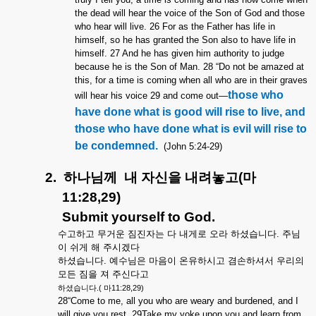
the dead will hear the voice of the Son of God and those
who hear will live. 26 For as the Father has life in
himself, so he has granted the Son also to have life in
himself. 27 And he has given him authority to judge
because he is the Son of Man. 28 “Do not be amazed at
this, for a time is coming when all who are in their graves
those who
will hear his voice 29 and come out—
have done what is good will rise to live, and
those who have done what is evil will rise to
be condemned.
(John 5:24-29)
2.
하나님께
내
자신을
내려놓고
(
마
11:28,29)
Submit yourself to God.
수고하고
무거운
짐진자는
다
내게로
오라
하셨습니다
.
주님
이
쉬게
해
주시겠다
하셨습니다
.
예수님은
마음이
온유하시고
겸손하셔서
우리의
모든
짐을
져
주신다고
.(
11:28,29)
하셨습니다
마
28“Come to me, all you who are weary and burdened, and I
will give you rest. 29Take my yoke upon you and learn from