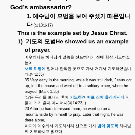
God’s ambassador?
1.
예수님이
모범을
보여
주셨기
때문입니
다
(
요
13:1-17)
This is the example set by Jesus Christ.
1)
기도의
모범
He showed us an example
of prayer.
예수께서는
하나님의
말씀을
선포하시기
전에
항상
기도하셨
는데
새벽
미명에
일어나
한적한
곳으로
가사
거기서
기도하셨습니
다
.(
막
1:35)
35 Very early in the morning, while it was still dark, Jesus got
up, left the house and went off to a solitary place, where he
prayed. (Mark 1:35)
“
많은
무리를
보내신
후에
기도하려
따로
산에
올라가시다
저
물매
거기
혼자
계시더니
(
마
14:23; )
23 After he had dismissed them; he went up on a
mountainside by himself to pray. Later that night, he was
there alone,
이때에
예수께서
기도하시려
산으로
가사
밤이
맞도록
하나님
께
기도하시고
밝으매