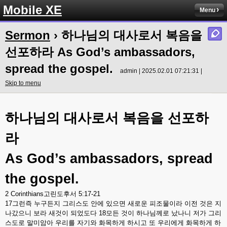
Mobile XE
Menu
Sermon
› 하나님의 대사로서 복음을
선포하라 As God’s ambassadors,
spread the gospel.
admin | 2025.02.01 07:21:31 |
Skip to menu
하나님의
대사로서
복음을
선포하
라
As God’s ambassadors, spread
the gospel.
2 Corinthians
고린도후서
5:17-21
17
그런즉
누구든지
그리스도
안에
있으면
새로운
피조물이라
이전
것은
지
나갔으니
보라
새것이
되었도다
18
모든
것이
하나님께로
났나니
저가
그리
스도로
말미암아
우리를
자기와
화목하게
하시고
또
우리에게
화목하게
하