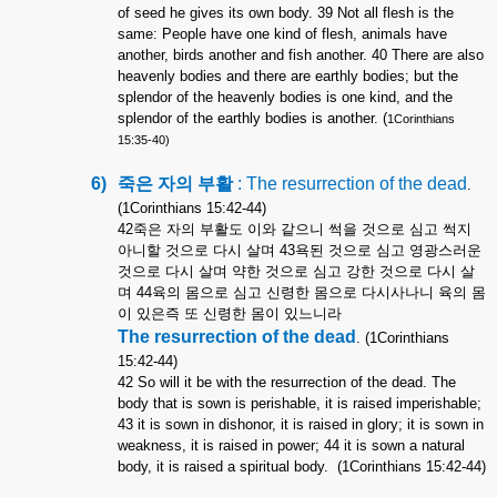
of seed he gives its own body. 39 Not all flesh is the
same: People have one kind of flesh, animals have
another, birds another and fish another. 40 There are also
heavenly bodies and there are earthly bodies; but the
splendor of the heavenly bodies is one kind, and the
splendor of the earthly bodies is another. (
1Corinthians
15:35-40)
6)
죽은
자의
부활
: The resurrection of the dead
.
(1Corinthians 15:42-44)
42
죽은
자의
부활도
이와
같으니
썩을
것으로
심고
썩지
아니할
것으로
다시
살며
43
욕된
것으로
심고
영광스러운
것으로
다시
살며
약한
것으로
심고
강한
것으로
다시
살
며
44
육의
몸으로
심고
신령한
몸으로
다시사나니
육의
몸
이
있은즉
또
신령한
몸이
있느니라
The resurrection of the dead
. (1Corinthians
15:42-44)
42 So will it be with the resurrection of the dead. The
body that is sown is perishable, it is raised imperishable;
43 it is sown in dishonor, it is raised in glory; it is sown in
weakness, it is raised in power; 44 it is sown a natural
body, it is raised a spiritual body.
(1Corinthians 15:42-44)