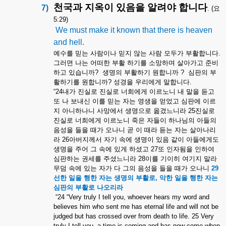
천국과
지옥이
있음을
알려야
합니다
7)
. (
요
5:29)
We must make it known that there is heaven
and hell.
예수를
믿는
사람이나
믿지
않는
사람
모두가
부활합니다
.
그러면
나는
어떠한
부활
하기를
소망하며
살아가고
준비
하고
있습니까
?
생명의
부활하기
원합니까
?
심판의
부
활하기를
원합니까
?
성경을
우리에게
말합니다
.
“24
내가
진실로
진실로
너희에게
이르노니
내
말을
듣고
또
나
보내신
이를
믿는
자는
영생을
얻었고
심판에
이르
지
아니하나니
사망에서
생명으로
옮겼느니라
25
진실로
진실로
너희에게
이르노니
죽은
자들이
하나님의
아들의
음성을
들을
때가
오나니
곧
이
때라
듣는
자는
살아나리
라
26
아버지께서
자기
속에
생명이
있음
같이
아들에게도
생명을
주어
그
속에
있게
하셨고
27
또
인자됨을
인하여
심판하는
권세를
주셨느니라
28
이를
기이히
여기지
말라
무덤
속에
있는
자가
다
그의
음성을
들을
때가
오나니
29
선한
일을
행한
자는
생명의
부활로
,
악한
일을
행한
자는
심판의
부활로
나오리라
“24 “Very truly I tell you, whoever hears my word and
believes him who sent me has eternal life and will not be
judged but has crossed over from death to life. 25 Very
truly I tell you, a time is coming and has now come when