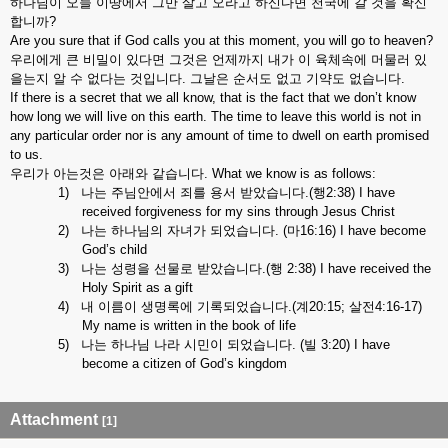
하나님이
오늘
이땅에서
그만
살고
오라고
하신다면
천국에
갈
것을
확신
합니까
?
Are you sure that if God calls you at this moment, you will go to heaven?
우리에게
큰
비밀이
있다면
그것은
언제까지
내가
이
육체속에
머물러
있
을는지
알
수
없다는
것입니다
.
그날은
순서도
없고
기약도
없습니다
.
If there is a secret that we all know, that is the fact that we don’t know
how long we will live on this earth. The time to leave this world is not in
any particular order nor is any amount of time to dwell on earth promised
to us.
우리가
아는것은
아래와
같습니다
. What we know is as follows:
1)
나는
주님안에서
죄를
용서
받았습니다
.(
행
2:38) I have
received forgiveness for my sins through Jesus Christ
2)
나는
하나님의
자녀가
되었습니다
. (
마
16:16) I have become
God’s child
3)
나는
성령을
선물로
받았습니다
.(
행
2:38) I have received the
Holy Spirit as a gift
4)
내
이름이
생명록에
기록되었습니다
.(
계
20:15;
살전
4:16-17)
My name is written in the book of life
5)
나는
하나님
나라
시민이
되었습니다
. (
빌
3:20) I have
become a citizen of God’s kingdom
Attachment
[1]