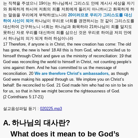
는
직책을
주셨으니
19
이는
하나님께서
그리스도
안에
계시사
세상을
자기
와
화목하게
하시며
저희의
죄를
저희에게
돌리지
아니하시고
화목하게
하
는
말씀을
우리에게
부탁하셨느니라
20
이러므로
우리가
그리스도를
대신
하여
사신이
되어
하나님이
우리로
너희를
권면하시는
것
같이
그리스도를
대신하여
간구하노니
너희는
하나님과
화목하라
21
하나님이
죄를
알지도
못하신
자로
우리를
대신하여
죄를
삼으신
것은
우리로
하여금
저의
안에
서
하나님의
의가
되게
하려
하심이니라
17 Therefore, if anyone is in Christ, the new creation has come: The old
has gone, the new is here! 18 All this is from God, who reconciled us to
himself through Christ and gave us the ministry of reconciliation: 19 that
God was reconciling the world to himself in Christ, not counting people’s
sins against them. And he has committed to us the message of
reconciliation. 20
We are therefore Christ’s ambassadors,
as though
God were making his appeal through us. We implore you on Christ’s
behalf: Be reconciled to God. 21 God made him who had no sin to be sin
for us, so that in him we might become the righteousness of God.
(2 Corinthians 5:17-21)
설교음성파일 듣기 :
020225.mp3
A.
?
하나님의
대사란
What does it mean to be God’s