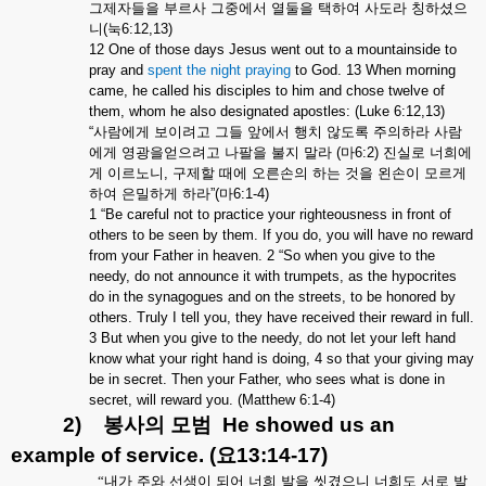
그제자들을
부르사
그중에서
열둘을
택하여
사도라
칭하셨으
니
(
눅
6:12,13)
12 One of those days Jesus went out to a mountainside to
pray and
spent the night praying
to God. 13 When morning
came, he called his disciples to him and chose twelve of
them, whom he also designated apostles: (Luke 6:12,13)
“
사람에게
보이려고
그들
앞에서
행치
않도록
주의하라
사람
에게
영광을얻으려고
나팔을
불지
말라
(
마
6:2)
진실로
너희에
게
이르노니
,
구제할
때에
오른손의
하는
것을
왼손이
모르게
하여
은밀하게
하라
”(
마
6:1-4)
1 “Be careful not to practice your righteousness in front of
others to be seen by them. If you do, you will have no reward
from your Father in heaven. 2 “So when you give to the
needy, do not announce it with trumpets, as the hypocrites
do in the synagogues and on the streets, to be honored by
others. Truly I tell you, they have received their reward in full.
3 But when you give to the needy, do not let your left hand
know what your right hand is doing, 4 so that your giving may
be in secret. Then your Father, who sees what is done in
secret, will reward you. (Matthew 6:1-4)
2)
봉사의
모범
He showed us an
example of service. (
요
13:14-17)
“내가
주와
선생이
되어
너희
발을
씻겼으니
너희도
서로
발