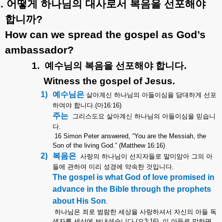
.
어떻게
하나님의
대사로서
복음을
선포해야
합니까
?
How can we spread the gospel as God’s
ambassador?
.
1.
예수님의
복음을
선포해야
합니다
Witness the gospel of Jesus.
1)
예수님은
살아계신
하나님의
아들이심을
담대하게
선포
하여야
합니다
.(
마
16:16)
주는
그리스도요
살아계신
하나님의
아들이심을
믿습니
다
.
16 Simon Peter answered, “You are the Messiah, the
Son of the living God.” (Matthew 16:16)
2)
복음은
사랑의
하나님이
선지자들로
말미암아
그의
아
들에
관하여
미리
성경에
약속한
것입니다
.
The gospel is what God of love promised in
advance in the Bible through the prophets
about His Son
.
하나님은
죄로
범람한
세상을
사랑하셔서
자신의
아들
독
생자를
세상에
보내셨습니다
.(
요
3:16)
이
아들로
말하면