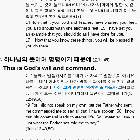
을
씻기는
것이
옳으니라
(
요
13:14)
내가
너희에게
행한
것
같
이
너희도
행하게
하려
하여
본을
보였노나
(15)
너희가
이것을
알고
행하면
복이
있으리라
(17)
14 Now that I, your Lord and Teacher, have washed your feet,
you also should wash one another’s feet. 15 I have set you
an example that you should do as I have done for you.
17
Now that you know these things, you will be blessed if
you do them.
.
하나님의
뜻이며
명령이기
때문에
(
요
12:49)
This is God’s will and command.
예수님께서
말씀하시기를
“
내가
내
자의로
말한
것이
아니요
나를
보내신
아버지께서
내가
말할
것과
이를
것을
친히
명령
하여
주셨으니
.
나는
그의
명령이
영생인
줄
아노라
그러므로
.
. .
내가
이르는
것은
내
아버지께서
말씀하신
그대로니라
(
요
12:49,50)
49 For I did not speak on my own, but the Father who sent
me commanded me to say all that I have spoken. 50 I know
that his command leads to eternal life. So, whatever I say is
just what the Father has told me to say.”
(John 12:49,50)