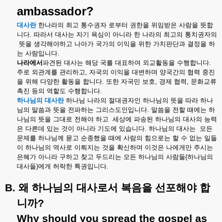
ambassador?
대사란
한나라의
최고
통수권자
로부터
권한을
위임받은
사람을
뜻합
니다
.
따라서
대사는
자기
욕심이
아니라
한
나라의
최고의
통치권자의
뜻을
생각해야하고
나아가
국가의
이익을
위한
가치판단과
결정을
하
는
사람입니다
.
나라에서
파견된
대사는
해당
국를
대표하여
외교활동을
수행합니다
.
주로
외관계를
관리하고
,
자국의
이익을
대변하며
양국간의
협력
중진
을
위해
다양한
활동을
합니다
.
또한
자국민
보호
,
경제
협력
,
문화교류
촉진
등의
역할도
수행합니다
.
하나님의
대사란
하나님
나라의
절대권자인
하나님의
뜻을
따라
하나
님의
말씀과
뜻을
전파하는
그리스도인입니다
.
말씀을
전할
때에는
하
나님의
뜻을
그대로
전해야
하고
세상에
파송된
하나님의
대사의
능력
은
다른데
있는
것이
아니라
기도에
있습니다
.
하나님의
대사는
모든
문제를
하나님께
묻고
순종했을
때에
사람의
힘으로는
할
수
없는
일들
이
하나님의
역사로
이뤄지는
것을
확신하며
이것은
나에게만
주시는
은혜가
아니라
구하고
찾고
두드리는
모든
하나님의
사람들
(
하나님의
대사들
)
에게
허락한
특권입니다
.
B.
왜
하나님의
대사로서
복음을
선포해야
합
니까
?
Why should you spread the gospel as