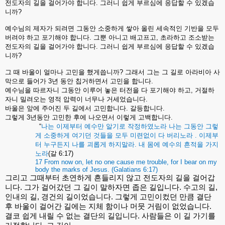
전도자의
길을
걸어가야
합니다
.
그러니
쉽게
부르심에
응답할
수
있겠습
니까
?
예수님의
제자가
되려면
그동안
소중하게
쌓아
올린
세속적인
기반을
모두
버려야
하고
포기해야
합니다
.
그뿐
아니고
배고프고
,
초라하고
조소받는
전도자의
길을
걸어가야
합니다
.
그러니
쉽게
부르심에
응답할
수
있겠습
니까
?
그
때
바울이
얼마나
고민을
했게씁니까
?
그래서
그는
그
길로
아라비아
사
막으로
들어가
3
년
동안
칩거하면서
고민을
합니다
.
예수님을
따르자니
그동안
이루어
놓은
터전을
다
포기해야
하고
,
거절하
자니
밀려오는
영적
압력이
너무나
거세었습니다
.
바울은
앞에
주어진
두
길에서
고민합니다
.
갈등합니다
.
그렇게
3
년동안
고민한
후에
나오면서
이렇게
고백합니다
.
“
나는
이제부터
예수만
알기로
작정하였노라
나는
그동안
그렇
게
소중하게
여기던
것들을
모두
미련없이
다
버리노라
.
이제부
터
누구든지
나를
괴롭게
하지말라
.
내
몸에
예수의
흔적을
가지
노라
(
갈
6:17)
17 From now on, let no one cause me trouble, for I bear on my
body the marks of Jesus. (Galatians 6:17)
그리고
그때부터
초연하게
흔들리지
않고
전도자의
길을
걸어갑
니다
.
그가
걸어갔던
그
길이
말하자면
좁은
길입니다
.
수고의
길
,
인내의
길
,
경건의
길이었습니다
.
그렇게
고민이컸던
만큼
결단
후
바울이
걸어간
길에는
지체
함이나
머뭇
거림이
없었습니다
.
결코
쉽게
내릴
수
없는
결단의
길입니다
.
사람들은
이
길
가기를