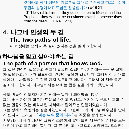
것이라고
하며
성명의
가르침을
그대로
순종하고
따르는
것이
구원의
첩경이라고
주님은
말씀합니다
.(
눅
16:31)
31“He said to him, ‘If they do not listen to Moses and the
Prophets, they will not be convinced even if someone rises
from the dead.’
” (Luke 16:31)
4.
나
그네
인생의
두
길
The two paths of life.
이
세상에는
언제나
두
길이
있다는
것을
알아야
합니다
.
)
하나님을
알고
살아야
하는
길
The path of a person that knows God.
그
길은
헌신이
필요하고
수고가
필요한
길입니다
.
거기에는
무서운
절제
가
필요하고
,
인내가
필요하고
,
경건이
필요한
길입니다
.
그래서
이
시대를
살아가는
사람들이
그
길을
가지
않으려고
합니다
.
그래서
이
길을
좁은
길이라고
합니다
.
예수님께서는
너희는
좁은
길을
가라고
했습니다
.
사도
바울이
전도자가
되기
전에는
얼마나
화려했습니까
?
그는
좋은
가문과
혈통과
학문을
가지고
있었고
,
거기에
누구도
비교할
수
없는
열정이
있는
바리새인
사회에서
알아주는
인물이었습니다
.
그는
장래가
촉망되는
젊은이었습니다
.
그런데
그가
어느날
예수님을
만나
게
됩니다
.
그리고
“
너는
나의
종이
되라
”
는
주문을
받게
됩니다
.
예수님의
제자가
되려면
그동안
소중하게
쌓아
올린
세속적인
기반을
모두
버려야
하고
포기해야
합니다
.
그
뿐
아니고
배고프고
,
초라하고
,
조소받는