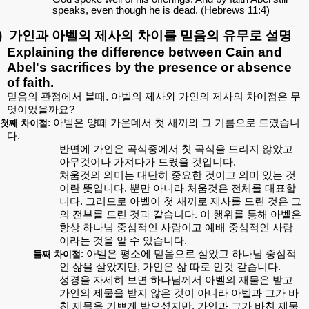
speaks, even though he is dead. (Hebrews 11:4)
)
가인과
아벨의
제사의
차이를
믿음의
유무로
설명
Explaining the difference between Cain and
Abel's sacrifices by the presence or absence
of faith.
믿음의
관점에서
볼때
,
아벨의
제사와
가인의
제사의
차이점은
무
엇이었을까요
?
:
아벨은
양떼
가운데서
첫
새끼와
그
기름으로
드렸습니
첫째
차이점
다
.
반면에
가인은
곡식중에서
첫
곡식을
드리지
않았고
아무것이나
가져다가
드렸을
것입니다
.
처움것의
의미는
대단히
중요한
것이고
의미
있는
것
이란
뜻입니다
.
뿐만
아니라
처움것은
전체를
대표합
니다
.
그러므로
아벨이
첫
새끼로
제사를
드린
것은
그
의
전부를
드린
것과
같습니다
.
이
행위를
통해
아벨은
항상
하나님
중심적인
사람이고
예배
중심적인
사람
이라는
것을
알
수
있습니다
.
:
아벨은
평소에
믿음으로
살았고
하나님
중심적
둘째
차이점
인
삶을
살았지만
,
가인은
삶
따로
인것
같습니다
.
성경을
자세히
보면
하나님께서
아벨의
재물은
받고
가인의
제물을
받지
않은
것이
아니라
아벨과
그가
바
친
제물을
기쁘게
받으셨지만
,
가인과
그가
바친
제물