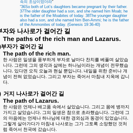
속의
조상이었더라
”
“36So both of Lot’s daughters became pregnant by their father.
37The older daughter had a son, and she named him Moab; he
is the father of the Moabites of today. 38The younger daughter
also had a son, and she named him Ben-Ammi; he is the father
of the Ammonites of today. (Genesis 19:36-40)
부자와
나사로가
걸어간
길
The paths of the rich man and Lazarus.
)
부자가
걸어간
길
The path of the rich man.
한
사람은
일생을
풍부하게
부자로
날마다
찬치를
베풀며
살았습
니다
.
그런데
그의
생각과
삶에는
하나님이라는
개념이
전무했습
니다
.
있다면
오직
오늘과
현실
뿐입니다
.
내일을
위한
준비나
개
념이
전혀
없었습니다
.
그리고
부자는
죽어서
마침내
지옥에
갑니
다
.
)
거지
나사로가
걸어간
길
The path of Lazarus.
한
사람은
언제나
배고품
속에서
살았습니다
.
그리고
몸에
병까지
가지고
살았습니다
.
그의
일생은
참으로
초라했습니다
.
그런데
그
의
마음에는
언제나
하나님에
대한
경외심과
동경이
있었습니다
.
그렇게
살아가다가
마침내
나사로는
그가
그토록
소망했던
것처
럼
죽어서
천국에
갔습니다
.