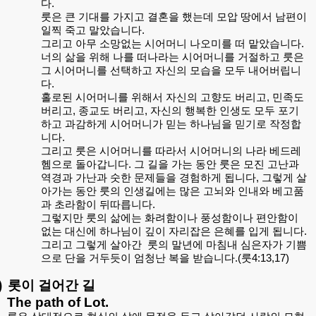
다
.
룻은
큰
기대를
가지고
결혼을
했는데
모압
땅에서
남편이
일찍
죽고
말았습니다
.
그리고
아무
소망없는
시어머니
나오미를
떠
맡았습니다
.
너의
삶을
위해
나를
떠나라는
시어머니를
거절하고
룻은
그
시어머니를
선택하고
자신의
모습을
모두
내어버립니
다
.
홀로된
시어머니를
위해서
자신의
고향도
버리고
,
민족도
버리고
,
종교도
버리고
,
자신의
행복한
인생도
모두
포기
하고
과감하게
시어머니가
믿는
하나님을
믿기로
작정합
니다
.
그리고
룻은
시어머니를
따라서
시어머니의
나라
베드레
헴으로
돌아갑니다
.
그
길을
가는
동안
룻은
모진
고난과
역경과
가난과
숫한
문제들을
경험하게
됩니다
,
그렇게
살
아가는
동안
룻의
인생길에는
많은
고뇌와
인내와
베고품
과
초라함이
뒤따릅니다
.
그렇지만
룻의
삶에는
화려함이나
풍성함이나
편안함이
없는
대신에
하나님이
깊이
자리잡은
은혜를
입게
됩니다
.
그리고
그렇게
살아간
룻의
말년에
마침내
심은자가
기쁨
으로
단을
거두듯이
엄청난
복을
받습니다
.(
룻
4:13,17)
)
롯이
걸어간
길
The path of Lot.