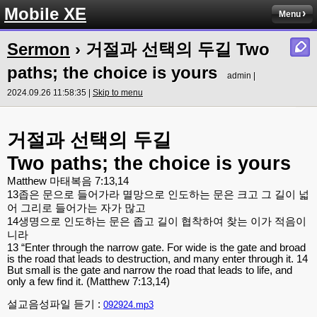
Mobile XE
Menu
Sermon
› 거절과 선택의 두길 Two
paths; the choice is yours
admin |
2024.09.26 11:58:35 |
Skip to menu
거절과
선택의
두길
Two paths; the choice is yours
Matthew
마태복음
7:13,14
13
좁은
문으로
들어가라
멸망으로
인도하는
문은
크고
그
길이
넓
어
그리로
들어가는
자가
많고
14
생명으로
인도하는
문은
좁고
길이
협착하여
찾는
이가
적음이
니라
13 “Enter through the narrow gate. For wide is the gate and broad
is the road that leads to destruction, and many enter through it. 14
But small is the gate and narrow the road that leads to life, and
only a few find it.
(Matthew 7:13,14)
설교음성파일 듣기 :
092924.mp3