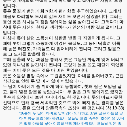
롯은
상대적으로
현실의
삶에
목적을
두고
살아갔던
사람의
모형
입니다
.
롯은
물질과
번영과
화려함과
편리함을
추구하였습니다
.
그래서
재물도
화려함도
도시의
삶도
재미도
보면서
살았습니다
.
그러는
동안
롯은
하나님과
점점
멀어지는
삶을
살아갑니다
.
그러다가
마
침내
롯은
자신의
현재만
생각하다가
인생의
벼랑
길로
떨어지고
맙니다
.
마침내
롯이
살던
소돔성이
심판을
받을
때
자멸하게
됩니다
.
그
때에
롯이
그렇게
소중하게
여겼던
물질도
,
그
동안
땀흘려
이룩
해
놓은
터전도
,
가족들도
다
잃어비리게
됩니다
.
그리고
알몸으
로
그
도시를
탈출해
옵니다
.
그때
탈출해
오는
과장을
통해서
롯은
그동안
까맣게
잊어
버리고
있던
하나님을
발견하게
됩니다
.
그렇게
눈을
뜨고
깨닫게
되었을
때는
이미
롯은
모든
것을
다
버린
후였습니다
.
롯은
소돔성
멸망
속에서
구원받았지만
,
아내를
잃어버렸고
,
근친
상간으로
인해
두
딸
마저
잃어
버렸습니다
.
두
딸이
아비에게
술
취하게
하고
동침하여
,
첫째
딸은
모압을
낳
고
,
둘때
딸은
암몬을
낳았습니다
.
두
딸은
그의
딸이기도
했지만
후손의
입장에서
보면
아니이기도
한
것입니다
.
롯의
바르지못한
선택으로
인해
결국
세속적인
것으로
밖에
되지
않는
결과를
낳은
것입니다
.
롯은
모압과
암몬족속의
조상이
된
것입니다
.(
창
19-38)
“36
롯의
두
딸이
아비로
말미암아
잉태하고
37
큰
딸은
아들을
낳
아
이름을
모압이라
하였으니
오늘날
모압
족속의
조상이요
38
작
은
딸도
아들을
낳아
이름을
벤암미라
하였으니
오늘날
암몬
족