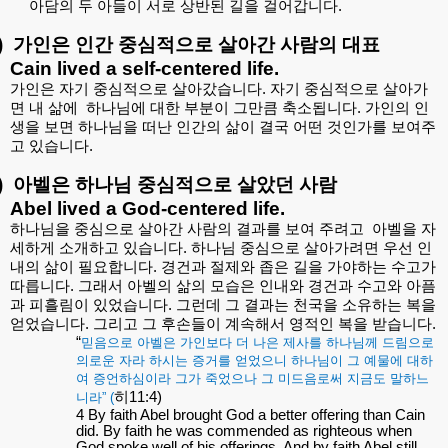
아담의
두
아들이
서로
상반된
길을
걸어갑니다
.
)
가인은
인간
중심적으로
살아간
사람의
대표
Cain lived a self-centered life.
가인은
자기
중심적으로
살아갔습니다
.
자기
중심적으로
살아가
면
내
삶에
하나님에
대한
부분이
그만큼
축소됩니다
.
가인의
인
생을
보면
하나님을
떠난
인간의
삶이
결국
어떤
것인가를
보여주
고
있습니다
.
)
아벨은
하나님
중심적으로
살았던
사람
Abel lived a God-centered life.
하나님을
중심으로
살아간
사람의
결과를
보여
주려고
아벨을
자
세하게
소개하고
있습니다
.
하나님
중심으로
살아가려면
우선
인
내의
삶이
필요합니다
.
경건과
절제와
좁은
길을
가야하는
수고가
따릅니다
.
그래서
아벨의
삶의
모습은
인내와
경건과
수고와
아픔
과
피흘림이
있었습니다
.
그런데
그
결과는
천국을
소유하는
복을
얻었습니다
.
그리고
그
후손들이
계속해서
영적인
복을
받습니다
.
“
믿음으로
아벨은
가인보다
더
나은
제사를
하나님께
드림으로
의로운
자라
하시는
증거를
얻었으니
하나님이
그
예물에
대하
여
증언하심이라
그가
죽었으나
그
미드음로써
지금도
말하느
히
11:4)
니라
” (
4 By faith Abel brought God a better offering than Cain
did. By faith he was commended as righteous when
God spoke well of his offerings. And by faith Abel still