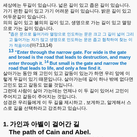
세상에는
두길이
있습니다
.
넓은
길이
있고
좁은
길이
있습니다
.
가기
편한
길이
있고
가기
어려운
길이
있습니다
.
밝은
길이
있고
어두운길이
있습니다
.
의의
길이
있고
불의의
길이
있고
,
생명으로
가는
길이
있고
멸망
으로
가는
길이
있습니다
.
“
좁은
문으로
들어가라
멸망으로
인도하는
문은
크고
그
길이
넓어
그리
고
들어가는
자가
많고
생명으로
인도하는
문은
좁고
협착하여
찾는
이
(
마
7:13,14)
가
적음이라
13
“Enter through the narrow gate. For wide is the gate
and broad is the road that leads to destruction, and many
14
enter through it.
But small is the gate and narrow the
road that leads to life, and only a few find it.
살아가는
동안
왜
고민이
있고
갈등이
있는가
하면
우리
앞에
이
렇게
두길이
있기
때문입니다
.
살아가는데
길이
하나
밖에
없다면
고민도
없고
갈등도
없을
것입니다
.
그런데
사람이
살아
가는데는
언제나
이
두
길이
있어서
고민이
주어지고
갈등이
주어지는
것입니다
.
성경은
우리들에게
이
두
길을
제시하고
,
보게하고
,
알게해서
스
스로
길을
선택하라고
강조하고
있습니다
.
1.
가인과
아벨이
걸어간
길
The path of Cain and Abel.