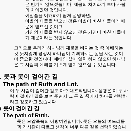
은
반기지
않으셨습니다
.
제물의
차이라기
보다
사람
의
차이였던
것입니다
.
이말씀을
이해하기
쉽게
설명하면
,
아벨의
제물을
받으신
것은
아벨이
바친
제물이기
때
문에
받으신
것이고
가
인의
제물을
받지
않으신
것은
가인이
바친
제물이
기
때문이라는
것입니다
.
그러므로
우리가
하나님께
제물을
바치는
것
즉
예배하는
것
못지않게
평상시
하나님이
기뻐하시는
삶을
사는
것이
더
중요한
것입니다
.
예배와
삶이
일치
하지
않으면
하나님
은
그
사람의
예배를
기쁘게
받지
않으실
수
있습니다
.
.
룻과
롯이
걸어간
길
The path of Ruth and Lot.
이
두
사람이
걸어간
길도
아주
대조적입니다
.
성경은
이
두
사
람이
걸어간
길을
보여
주면서
그
두
길
중에서
하나를
선택하
라고
강조하고
있습니다
.
)
룻이
걸어간
길
The path of Ruth.
룻은
모압족속의
이방여인입니다
.
롯은
오늘의
며느리들
과
가치관이
다르고
생각이
너무
다른
길을
선택하였습니