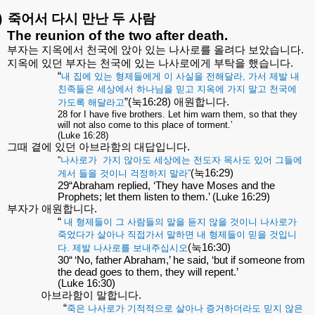
)
죽어서
다시
만난
두
사람
The reunion of the two after death.
부자는
지옥에서
천국에
앉아
있는
나사로를
올려다
보았습니다
.
지옥에
있던
부자는
천국에
있는
나사로에게
부탁을
했습니다
.
“
내
집에
있는
형제들에게
이
사실을
전해달라
,
가서
제발
내
친족들은
세상에서
하나님을
믿고
지옥에
가지
말고
천국에
”(
눅
16:28)
애원합니다
.
가도록
해달라고
28 for I have five brothers. Let him warn them, so that they
will not also come to this place of torment.’
(Luke 16:28)
그때
곁에
있던
아브라함의
대답입니다
.
“
나사로가
가지
않아도
세상에는
전도자
목사도
있어
그들에
(
눅
16:29)
게서
들을
것이니
걱정하지
말라
”
29“Abraham replied, ‘They have Moses and the
Prophets; let them listen to them.’ (Luke 16:29)
부자가
애원합니다
.
“
내
형제들이
그
사람들의
말을
듣지
않을
것이니
나사로가
죽었다가
살아나
직접가서
말하면
내
형제들이
믿을
것입니
(
눅
16:30)
다
.
제발
나사로를
보내주십시오
30“
‘
No, father Abraham,
’
he said,
‘
but if someone from
the dead goes to them, they will repent.
’
(Luke 16:30)
아브라함이
말합니다
.
“
죽은
나사로가
기적적으로
살아나
증거하더라도
믿지
않은