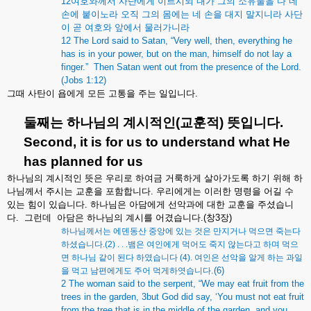
12
여호와께서
사단에게
이르시되
내가
그의
소유물을
다
네
손에
붙이노라
오직
그의
몸에는
네
손을
대지
말지니라
사단
이
곧
여호와
앞에서
물러가니라
12 The Lord said to Satan, “Very well, then, everything he
has is in your power, but on the man, himself do not lay a
finger.” Then Satan went out from the presence of the Lord.
(Jobs 1:12)
그때
사탄이
욥에게
모든
고통을
주는
일입니다
.
둘째는
하나님의
계시적인
(
교훈적
)
뜻입니다
.
Second, it is for us to understand what He
has planned for us
하나님의
계시적인
뜻은
우리로
하여금
거룩하게
살아가도록
하기
위해
하
나님께서
주시는
교훈을
포함합니다
.
우리에게는
이러한
명령을
어길
수
있는
힘이
있습니다
.
하나님은
아담에게
선악과에
대한
교훈을
주셨습니
다
.
그런데
아담은
하나님의
계시를
어겼습니다
.(
창
3
장
)
하나님께서는
에덴동산
중앙에
있는
것은
만지거나
먹으면
죽는다
하셨습니다
.(2) . . .
뱀은
여인에게
먹어도
죽지
않는다고
하며
먹으
면
하나님
같이
된다
하였습니다
(4).
여인은
선악을
알게
하는
과일
.(6)
을
먹고
남편에게도
주어
먹게하엿습니다
2 The woman said to the serpent, “We may eat fruit from the
trees in the garden, 3but God did say, ‘You must not eat fruit
from the tree that is in the middle of the garden, and you