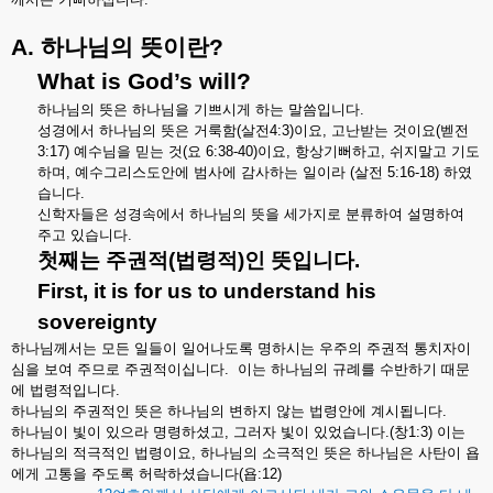
A.
하나님의
뜻이란
?
What is God’s will?
하나님의
뜻은
하나님을
기쁘시게
하는
말씀입니다
.
성경에서
하나님의
뜻은
거룩함
(
살전
4:3)
이요
,
고난받는
것이요
(
벧전
3:17)
예수님을
믿는
것
(
요
6:38-40)
이요
,
항상기뻐하고
,
쉬지말고
기도
하며
,
예수그리스도안에
범사에
감사하는
일이라
(
살전
5:16-18)
하였
습니다
.
신학자들은
성경속에서
하나님의
뜻을
세가지로
분류하여
설명하여
주고
있습니다
.
첫째는
주권적
(
법령적
)
인
뜻입니다
.
First, it is for us to understand his
sovereignty
하나님께서는
모든
일들이
일어나도록
명하시는
우주의
주권적
통치자이
심을
보여
주므로
주권적이십니다
.
이는
하나님의
규례를
수반하기
때문
에
법령적입니다
.
하나님의
주권적인
뜻은
하나님의
변하지
않는
법령안에
계시됩니다
.
하나님이
빛이
있으라
명령하셨고
,
그러자
빛이
있었습니다
.(
창
1:3)
이는
하나님의
적극적인
법령이요
,
하나님의
소극적인
뜻은
하나님은
사탄이
욥
에게
고통을
주도록
허락하셨습니다
(
욥
:12)