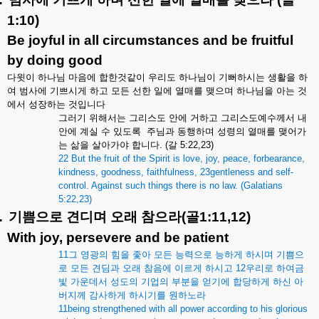
1:10)
Be joyful in all circumstances and be fruitful
by doing good
다윗이
하나님
마음에
합한것같이
우리도
하나님이
기뻐하시는
생활을
하
여
범사에
기쁘시게
하고
모든
선한
일에
열매를
맺으며
하나님을
아는
것
에서
성장하는
것입니다
그러기
위해서는
그리스도
안에
거하고
그리스도예수께서
내
안에
계실
수
있도록
주님과
동행하며
성령의
열매를
맺어가
는
삶을
살아가야
합니다
. (
갈
5:22,23)
22 But the fruit of the Spirit is love, joy, peace, forbearance,
kindness, goodness, faithfulness, 23gentleness and self-
control. Against such things there is no law. (Galatians
5:22,23)
.
기쁨으로
견디며
오래
참으라
(
골
1:11,12)
With joy, persevere and be patient
11
그
영광의
힘을
좇아
모든
능력으로
능하게
하시며
기쁨으
로
모든
견딤과
오래
참음에
이르게
하시고
12
우리로
하여금
빛
가운데서
성도의
기업의
부분을
얻기에
합당하게
하신
아
버지께
감사하게
하시기를
원하노라
11being strengthened with all power according to his glorious