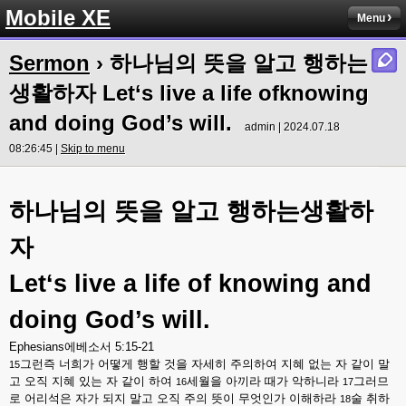
Mobile XE
Menu
Sermon
› 하나님의 뜻을 알고 행하는
생활하자 Let‘s live a life ofknowing
and doing God’s will.
admin | 2024.07.18
08:26:45 |
Skip to menu
하나님의
뜻을
알고
행하는생활하
자
Let‘s live a life of knowing and
doing God’s will.
Ephesians
에베소서
5:15-21
그런즉
너희가
어떻게
행할
것을
자세히
주의하여
지혜
없는
자
같이
말
15
고
오직
지혜
있는
자
같이
하여
세월을
아끼라
때가
악하니라
그러므
16
17
로
어리석은
자가
되지
말고
오직
주의
뜻이
무엇인가
이해하라
술
취하
18