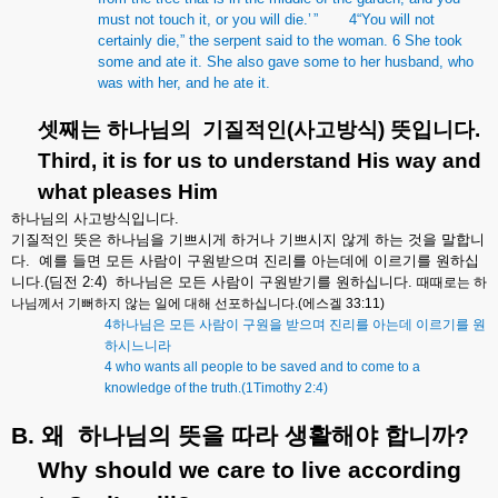
must not touch it, or you will die.’
”
4
“
You will not
certainly die,” the serpent said to the woman. 6 She took
some and ate it. She also gave some to her husband, who
was with her, and he ate it.
셋째는
하나님의
기질적인
(
사고방식
)
뜻입니다
.
Third, it is for us to understand His way and
what pleases Him
하나님의
사고방식입니다
.
기질적인
뜻은
하나님을
기쁘시게
하거나
기쁘시지
않게
하는
것을
말합니
다
.
예를
들면
모든
사람이
구원받으며
진리를
아는데에
이르기를
원하십
니다
.(
딤전
2:4)
하나님은
모든
사람이
구원받기를
원하십니다
.
때때로는
하
나님께서
기뻐하지
않는
일에
대해
선포하십니다
.(
에스겔
33:11)
4
하나님은
모든
사람이
구원을
받으며
진리를
아는데
이르기를
원
하시느니라
4 who wants all people to be saved and to come to a
knowledge of the truth.(1Timothy 2:4)
B.
왜
하나님의
뜻을
따라
생활해야
합니까
?
Why should we care to live according