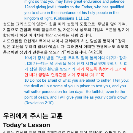
might so that you may have great endurance and patience,
12and giving joyful thanks to the Father, who has qualified
you to share in the inheritance of his holy people in the
kingdom of light. (Colossians 1:11,12)
성도는
그리스도의
영광의
힘을
따라
성령의
도움으로
주님을
닮아가며
,
기쁨으로
견딤과
오래
참음으로
빛
가운데서
성도의
기업의
부분을
얻기에
합당하게
하신
아버지께
항상
감사하는
사람
입니다
.
사도요한은
요한계시록에서
서머나
교회에게
하신
말씀을
통하여
“
장차
받은
고난을
두려워
말라하였습니다
.
그러면서
어떠한
환경에서도
죽도록
충성하면
생명의
면류관을
얻으리라
”
하였습니다
. (
계
2:10)
10
네가
장차
받을
고난을
두려워
말라
볼찌어다
마귀가
장차
너희
가운데서
몇
사람을
옥에
던져
시험을
받게
하리니
너희
가
십일
동안
환난을
받으리라
네가
죽도록
충성하라
그리하
면
내가
생명의
면류관을
네게
주리라
(
계
2:10)
10 Do not be afraid of what you are about to suffer. I tell you;
the devil will put some of you in prison to test you, and you
will suffer persecution for ten days. Be faithful, even to the
point of death, and I will give your life as your victor’s crown.
(Revelation 2:10)
우리에게
주시는
교훈
Today’s Lesson
성도는
주님의
뜻을
위해
존재함으로
주님의
뜻이
무엇이며
어떻게
더
잘