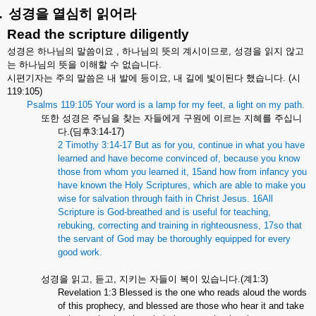
.
성경을
열심히
읽어라
Read the scripture diligently
성경은
하나님의
말씀이요
,
하나님의
뜻의
계시이므로
,
성경을
읽지
않고
는
하나님의
뜻을
이해할
수
없습니다
.
시편기자는
주의
말씀은
내
발에
등이요
,
내
길에
빛이된다
했습니다
. (
시
119:105)
Psalms 119:105 Your word is a lamp for my feet, a light on my path.
또한
성경은
주님을
찾는
자들에게
구원에
이르는
지혜를
주십니
다
.(
딤후
3:14-17)
2 Timothy 3:14-17 But as for you, continue in what you have
learned and have become convinced of, because you know
those from whom you learned it, 15and how from infancy you
have known the Holy Scriptures, which are able to make you
wise for salvation through faith in Christ Jesus. 16All
Scripture is God-breathed and is useful for teaching,
rebuking, correcting and training in righteousness, 17so that
the servant of God may be thoroughly equipped for every
good work.
성경을
읽고
,
듣고
,
지키는
자들이
복이
있습니다
.(
계
1:3)
Revelation 1:3 Blessed is the one who reads aloud the words
of this prophecy, and blessed are those who hear it and take