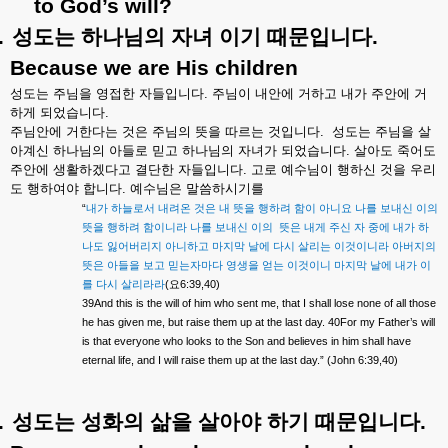
to God’s will?
.
성도는
하나님의
자녀
이기
때문입니다
.
Because we are His children
성도는
주님을
영접한
자들입니다
.
주님이
내안에
거하고
내가
주안에
거
하게
되었습니다
.
주님안에
거한다는
것은
주님의
뜻을
따르는
것입니다
.
성도는
주님을
살
아계신
하나님의
아들로
믿고
하나님의
자녀가
되었습니다
.
살아도
죽어도
주안에
생활하겠다고
결단한
자들입니다
.
고로
예수님이
행하신
것을
우리
도
행하여야
합니다
.
예수님은
말씀하시기를
“
내가
하늘로서
내려온
것은
내
뜻을
행하려
함이
아니요
나를
보내신
이의
뜻을
행하려
함이니라
나를
보내신
이의
뜻은
내게
주신
자
중에
내가
하
나도
잃어버리지
아니하고
마지막
날에
다시
살리는
이것이니라
아버지의
뜻은
아들을
보고
믿는자마다
영생을
얻는
이것이니
마지막
날에
내가
이
(
6:39,40)
를
다시
살리라라
요
39And this is the will of him who sent me, that I shall lose none of all those
he has given me, but raise them up at the last day. 40For my Father’s will
is that everyone who looks to the Son and believes in him shall have
eternal life, and I will raise them up at the last day.” (John 6:39,40)
.
성도는
성화의
삶을
살아야
하기
때문입니다
.