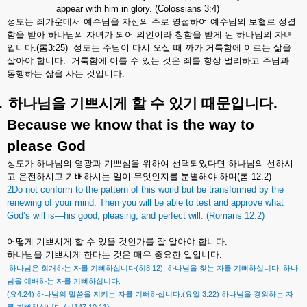
appear with him in glory. (Colossians 3:4)
성도는
죄가운데서
예수님을
자신의
주로
영접하여
예수님의
보혈로
정결
함을
받아
하나님의
자녀가
되어
의인이라
칭함을
받게
된
하나님의
자녀
입니다
.(
롬
3:25)
성도는
주님이
다시
오실
때
까가
거룩함에
이르는
삶을
살아야
합니다
.
거룩함에
이를
수
있는
것은
죄를
항상
멀리하고
주님과
동행하는
삶을
사는
것입니다
.
.
하나님을
기쁘시게
할
수
있기
때문입니다
.
Because we know that is the way to
please God
성도가
하나님의
영광과
기쁘심을
위하여
선택되었다면
하나님의
선하시
고
온전하시고
기뻐하시는
일이
무엇인지를
분별해야
하며
(
롬
12:2)
2Do not conform to the pattern of this world but be transformed by the
renewing of your mind. Then you will be able to test and approve what
God’s will is—his good, pleasing, and perfect will. (Romans 12:2)
어떻게
기쁘시게
할
수
있을
것인가를
잘
알아야
합니다
.
하나님을
기쁘시게
한다는
것은
매우
중요한
일입니다
.
(
8:12).
.
하나님은
회개하는
자를
기뻐하십니다
히
하나님을
찾는
자를
기뻐하십니다
하나
.
님을
예배하는
자를
기뻐하십니다
(
4:24)
.(
3:22)
요
하나님의
말씀을
지키는
자를
기뻐하십니다
요일
하나님을
경외하는
자