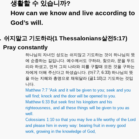
생활할
수
있습니까
?
How can we know and live according to
God’s will.
.
쉬지말고
기도하라
(1 Thessalonians
살전
5:17)
Pray constantly
하나님의
자녀인
성도는
쉬지않고
기도하는
것이
하나님의
뜻
에
순종하는
길입니다
.
예수께서도
구하라
,
찾으라
,
문을
두드
리라
하셨고
,
먼저
그의
나라와
의를
구할때
모든
것을
구하는
자에게
더해
주신다고
하셨습니다
. (
마
7:7; 6:33)
하나님의
뜻
을
아는
지혜와
총명으로
채워달라
(
골
1:10)
고
기도하는
것입
니다
.
Matthew 7:7 “Ask and it will be given to you; seek and you
will find; knock and the door will be opened to you.
Matthew 6:33 But seek first his kingdom and his
righteousness, and all these things will be given to you as
well.
Colossians 1:10 so that you may live a life worthy of the Lord
and please him in every way: bearing fruit in every good
work, growing in the knowledge of God,