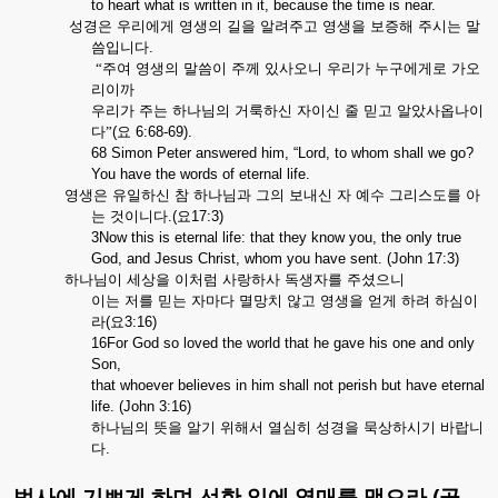
to heart what is written in it, because the time is near.
성경은
우리에게
영생의
길을
알려주고
영생을
보증해
주시는
말
씀입니다
.
“주여
영생의
말씀이
주께
있사오니
우리가
누구에게로
가오
리이까
우리가
주는
하나님의
거룩하신
자이신
줄
믿고
알았사옵나이
다”
(
요
6:68-69).
68 Simon Peter answered him, “Lord, to whom shall we go?
You have the words of eternal life.
영생은
유일하신
참
하나님과
그의
보내신
자
예수
그리스도를
아
는
것이니다
.(
요
17:3)
3Now this is eternal life: that they know you, the only true
God, and Jesus Christ, whom you have sent. (John 17:3)
하나님이
세상을
이처럼
사랑하사
독생자를
주셨으니
이는
저를
믿는
자마다
멸망치
않고
영생을
얻게
하려
하심이
라
(
요
3:16)
16For God so loved the world that he gave his one and only
Son,
that whoever believes in him shall not perish but have eternal
life. (John 3:16)
하나님의
뜻을
알기
위해서
열심히
성경을
묵상하시기
바랍니
다
.
.
범사에
기쁘게
하며
선한
일에
열매를
맺으라
(
골