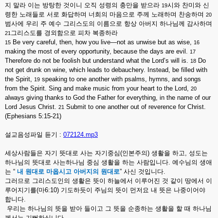
지
말라
이는
방탕한
것이니
오직
성령의
충만을
받으라
시와
찬미와
신
19
령한
노래들로
서로
화답하며
너희의
마음으로
주께
노래하며
찬송하며
20
범사에
우리
주
예수
그리스도의
이름으로
항상
아버지
하나님께
감사하며
그리스도를
경외함으로
피차
복종하라
21
Be very careful, then, how you live—not as unwise but as wise,
15
16
making the most of every opportunity, because the days are evil.
17
Therefore do not be foolish but understand what the Lord’s will is.
Do
18
not get drunk on wine, which leads to debauchery. Instead, be filled with
the Spirit,
speaking to one another with psalms, hymns, and songs
19
from the Spirit. Sing and make music from your heart to the Lord,
20
always giving thanks to God the Father for everything, in the name of our
Lord Jesus Christ.
Submit to one another out of reverence for Christ.
21
(Ephesians 5:15-21)
설교음성파일 듣기 :
072124.mp3
세상사람들은
자기
뜻대로
사는
자기중심
(
인본주의
)
생활을
하고
,
성도는
하나님의
뜻대로
사는하나님
중심
생활을
하는
사람입니다
.
예수님의
생애
는
“
내
원대로
마옵시고
아버지의
원대로
”
사신
것입니다
.
그러므로
그리스도인의
생활은
뜻이
하늘에서
이루어진
것
같이
땅에서
이
루어지기를
(
마
6:10)
기도하듯이
주님의
뜻이
먼저요
내
뜻은
나중이어야
합니다
.
우리는
하나님의
뜻을
받아
들이고
그
뜻을
순종하는
생활을
할
때
하나님
께서는
기뻐하십니다
.