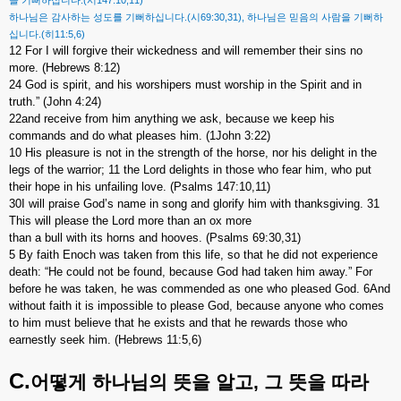
.(
147:10,11)
를
기뻐하십니다
시
.(
69:30,31),
하나님은
감사하는
성도를
기뻐하십니다
시
하나님은
믿음의
사람을
기뻐하
.(
11:5,6)
십니다
히
12 For I will forgive their wickedness and will remember their sins no
more. (Hebrews 8:12)
24 God is spirit, and his worshipers must worship in the Spirit and in
truth.” (John 4:24)
22and receive from him anything we ask, because we keep his
commands and do what pleases him. (1John 3:22)
10 His pleasure is not in the strength of the horse, nor his delight in the
legs of the warrior; 11 the Lord delights in those who fear him, who put
their hope in his unfailing love. (Psalms 147:10,11)
30I will praise God’s name in song and glorify him with thanksgiving. 31
This will please the Lord more than an ox more
than a bull with its horns and hooves. (Psalms 69:30,31)
5 By faith Enoch was taken from this life, so that he did not experience
death: “He could not be found, because God had taken him away.” For
before he was taken, he was commended as one who pleased God. 6And
without faith it is impossible to please God, because anyone who comes
to him must believe that he exists and that he rewards those who
earnestly seek him. (Hebrews 11:5,6)
C.
어떻게
하나님의
뜻을
알고
,
그
뜻을
따라