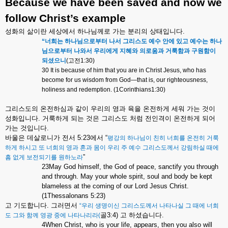
Because we have been saved and now we
follow Christ’s example
성화의
삶이란
세상에서
하나님께로
가는
분리의
상태입니다
.
“
너희는
하나님으로부터
나서
그리스도
예수
안에
있고
예수는
하나
님으로부터
나와서
우리에게
지혜와
의로움과
거룩함과
구원함이
되셨으니
(
고전
1:30)
30 It is because of him that you are in Christ Jesus, who has
become for us wisdom from God—that is, our righteousness,
holiness and redemption. (1Corinthians1:30)
그리스도의
온전하심과
같이
우리의
영과
육을
온전하게
세워
가는
것이
성화입니다
.
거룩하게
되는
것은
그리스도
처럼
전인격이
온전하게
되어
가는
것입니다
.
바울은
데살로니가
전서
5:23
에서
“
평강의
하나님이
친히
너희를
온전히
거룩
하게
하시고
또
너희의
영과
혼과
몸이
우리
주
예수
그리스도께서
강림하실
때에
”
흠
없게
보전되기를
원하노라
23May God himself, the God of peace, sanctify you through
and through. May your whole spirit, soul and body be kept
blameless at the coming of our Lord Jesus Christ.
(1Thessalonans 5:23)
고
기도합니다
.
그러면서
“
우리
생명이신
그리스도께서
나타나실
그
때에
너희
골
3:4)
고
하셨습니다
.
도
그와
함께
영광
중에
나타나리라
(
4When Christ, who is your life, appears, then you also will