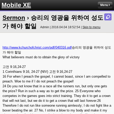
Mobile XE
Menu
Sermon
› 승리의 영광을 위하여 성도
가 해야 할일
Admin | 2016.04.04 18:52:54 |
Skip to menu
http://www.kchurchofchrist.com/pdf/040316.pdf
승리의 영광을 위하여 성도
가 해야 할일
What believers must do to obtain the glory of victory
고전 9:16,24-27
1 Corinthians 9:16, 24-27 (NIV) 고전 9:16,24-27
16 For when I preach the gospel, I cannot boast, since I am compelled to
preach. Woe to me if I do not preach the gospel!
24 Do you not know that in a race all the runners run, but only one gets
the prize? Run in such a way as to get the prize. 25 Everyone who
competes in the games goes into strict training. They do it to get a crown
that will not last, but we do it to get a crown that will last forever.26
Therefore I do not run like someone running aimlessly; I do not fight like a
boxer beating the air. 27 No, I strike a blow to my body and make it my