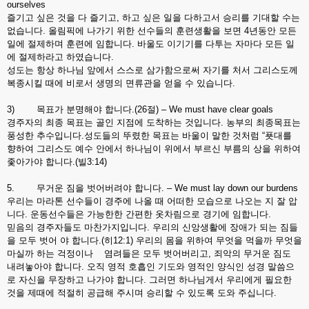
ourselves
즐기고 싶은 것을 다 즐기고, 하고 싶은 일을 다하고서 승리를 기대할 수는
없습니다. 올림픽에 나가기 위한 선수들의 훈련생활을 보면 4년동안 모든
일에 절제하며 훈련에 임합니다. 바울도 이기기를 다투는 자마다 모든 일
에 절제하라고 하였습니다.
성도는 항상 하나님 앞에서 스스로 삼가함으로써 자기를 처서 그리스도께
복종시킬 때에 비로서 생명의 면류관을 얻을 수 있습니다.
3) 목표가 분명해야 합니다.(26절) – We must have clear goals
경주자의 최종 목표는 골인 지점에 도착하는 것입니다. 농부의 최종목표는
풍성한 추수입니다.성도들의 뚜렸한 목표는 바울이 말한 것처럼 “푯대를
향하여 그리스도 예수 안에서 하나님이 위에서 부르신 부름의 상을 위하여
좇아가야 합니다.(빌3:14)
5. 무거운 짐을 벗어버려야 합니다. – We must lay down our burdens
우리는 마라톤 선수들이 경주에 나올 때 어떠한 모습으로 나오는 지 잘 압
니다. 운동선수들은 가능한한 간편한 옷차림으로 경기에 임합니다.
믿음의 경주자들도 마찬가지입니다. 우리의 신앙생활에 장애가 되는 짐들
을 모두 벗어 야 합니다.(히12:1) 우리의 몸을 위하여 무엇을 먹을까 무엇을
마실까 하는 걱정이나 염려들은 모두 벗어버리고, 죄악의 무거운 짐도
내려놓아야 합니다. 오직 영적 호흡인 기도와 영적인 양식인 성경 말씀으
로 자신을 무장하고 나가야 합니다. 그러면 하나님게서 우리에게 필요한
것을 제때에 적절히 공급해 주시며 승리할 수 있도록 도와 주십니다.