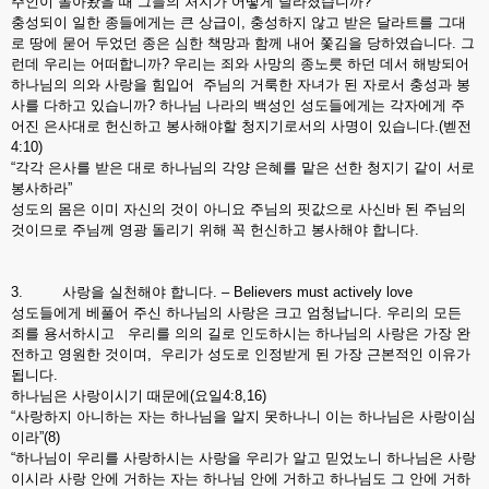
주인이 돌아왔을 때 그들의 처지가 어떻게 달라졌습니까?
충성되이 일한 종들에게는 큰 상급이, 충성하지 않고 받은 달라트를 그대
로 땅에 묻어 두었던 종은 심한 책망과 함께 내어 쫓김을 당하였습니다. 그
런데 우리는 어떠합니까? 우리는 죄와 사망의 종노릇 하던 데서 해방되어
하나님의 의와 사랑을 힘입어 주님의 거룩한 자녀가 된 자로서 충성과 봉
사를 다하고 있습니까? 하나님 나라의 백성인 성도들에게는 각자에게 주
어진 은사대로 헌신하고 봉사해야할 청지기로서의 사명이 있습니다.(벧전
4:10)
“각각 은사를 받은 대로 하나님의 각양 은혜를 맡은 선한 청지기 같이 서로
봉사하라”
성도의 몸은 이미 자신의 것이 아니요 주님의 핏값으로 사신바 된 주님의
것이므로 주님께 영광 돌리기 위해 꼭 헌신하고 봉사해야 합니다.
3. 사랑을 실천해야 합니다. – Believers must actively love
성도들에게 베풀어 주신 하나님의 사랑은 크고 엄청납니다. 우리의 모든
죄를 용서하시고 우리를 의의 길로 인도하시는 하나님의 사랑은 가장 완
전하고 영원한 것이며, 우리가 성도로 인정받게 된 가장 근본적인 이유가
됩니다.
하나님은 사랑이시기 때문에(요일4:8,16)
“사랑하지 아니하는 자는 하나님을 알지 못하나니 이는 하나님은 사랑이심
이라”(8)
“하나님이 우리를 사랑하시는 사랑을 우리가 알고 믿었노니 하나님은 사랑
이시라 사랑 안에 거하는 자는 하나님 안에 거하고 하나님도 그 안에 거하