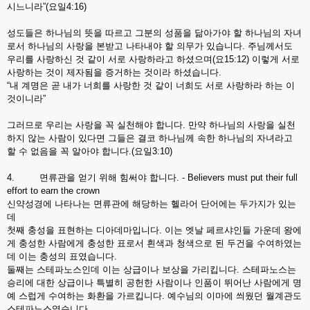
시느니라”(요일4:16)
성도들은 하나님의 뜻을 따르고 그분의 성품을 닮아가야 할 하나님의 자녀
로서 하나님의 사랑을 본받고 나타내야 할 의무가 있습니다. 주님께서도
우리를 사랑하신 것 같이 서로 사랑하라고 하셨으며(요15:12) 이렇게 서로
사랑하는 것이 제자됨을 증거하는 것이라 하셨습니다.
“내 계명은 곧 내가 너희를 사랑한 것 같이 너희도 서로 사랑하라 하는 이
것이니라”
그러므로 우리는 사랑을 꼭 실천해야 합니다. 만약 하나님의 사랑을 실천
하지 않는 사람이 있다면 그들은 결코 하나님께 속한 하나님의 자녀라고
할 수 없음을 꼭 알아야 합니다.(요일3:10)
4. 면류관을 얻기 위해 힘써야 합니다. - Believers must put their full
effort to earn the crown
신약성경에 나타나는 면류관에 해당하는 헬라어 단어에는 두가지가 있는
데
첫째 충성을 표현하는 디아데마입니다. 이는 엣날 페르샤인들 가운데 왕에
게 충성한 사람에게 충성한 표로서 흰색과 청색으로 된 두건을 수여하였는
데 이는 충성의 표였습니다.
둘째는 스테파노스인데 이는 상급이나 보상을 가리킵니다. 스테파노스는
승리에 대한 상급이나 특별히 공헌한 사람이나 인품이 뛰어난 사람에게 명
예 스럽게 수여하는 화환을 가르킵니다. 예수님의 이마에 씌웠던 월계관도
스테파노스였습니다.