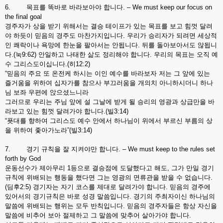
6. 목표를 똑바로 바라보아야 합니다. – We must keep our focus on
the final goal
경주자가 상을 받기 위해서는 결승 테이프가 있는 목표를 보고 힘껏 달려
야 하듯이 믿음의 경주도 마찬가지입니다. 우리가 승리자가 되려면 세상적
인 쾌락이나 욕망에 한눈을 팔아서는 안됩니다. 뒤를 돌아보아서도 않됩니
다.(눅9:62) 안일하고 나태한 삶도 정리해야 합니다. 우리의 목표는 오직 예
수 그리스도이십니다.(히12:2)
“믿음의 주요 또 온전케 하시는 이인 예수를 바라보자 저는 그 앞에 있는
즐거움을 위하여 십자가를 참으사 부끄러움을 개의치 아니하시더니 하나
님 보좌 우편에 앉으셨느니라
그러므로 우리는 주님 앞에 설 그날에 받게 될 승리의 영광과 상급만을 바
라보고 있는 힘껏 달려가야 합니다.(빌3:14)
“푯대를 향하여 그리스도 예수 안에서 하나님이 위에서 부르신 부름의 상
을 위하여 좇아가노라”(빌3:14)
7. 경기 규칙을 잘 지켜야만 합니다. – We must keep to the rules set
forth by God
운동선수가 제아무리 1등으로 결승점에 도달했다고 해도, 그가 만일 경기
규칙에 위배되는 행동을 했다면 그는 영광의 면류관을 받을 수 없습니다.
(딤후2:5) 경기자는 자기 코스를 제대로 달려가야 합니다. 믿음의 경주에
있어서의 경기규칙은 바로 성경 말씀입니다. 경기의 주최자이신 하나님의
말씀에 위배되는 행위는 모두 반칙입니다. 믿음의 경주자들은 항상 자신을
말씀에 비추어 보아 절제하고 그 말씀에 맞추어 살아가야 합니다.