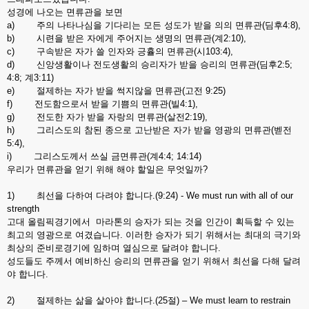
성경에 나오는 면류관을 보면
a) 주의 나타나심을 기다리는 모든 성도가 받을 의의 면류관(딤후4:8),
b) 시련을 받은 자에게 주어지는 생명의 면류관(계2:10),
c) 구속받은 자가 쓸 인자와 긍휼의 면류관(시103:4),
d) 신앙생활이나 전도생활의 승리자가 받을 승리의 면류관(딤후2:5;
4:8; 계3:11)
e) 절제하는 자가 받을 썩지않을 면류관(고전 9:25)
f) 전도함으로서 받을 기쁨의 면류관(빌4:1),
g) 전도한 자가 받을 자랑의 면류관(살전2:19),
h) 그리스도의 참된 종으로 고난받은 자가 받을 영광의 면류관(벧전
5:4),
i) 그리스도께서 쓰실 금면류관(계4:4; 14:14)
우리가 면류관을 얻기 위해 해야 할일은 무엇일까?
1) 최선을 다하여 다려야 합니다.(9:24) - We must run with all of our
strength
고대 올림픽경기에서 마라톤의 승자가 되는 것을 인간이 획득할 수 있는
최고의 영광으로 여겼습니다. 이러한 승자가 되기 위해서는 최대의 극기와
최상의 준비로경기에 임하며 열심으로 달려야 합니다.
성도들도 주께서 예비하신 승리의 면류관을 얻기 위해서 최선을 다해 달려
야 합니다.
2) 절제하는 삶을 살아야 합니다.(25절) – We must learn to restrain