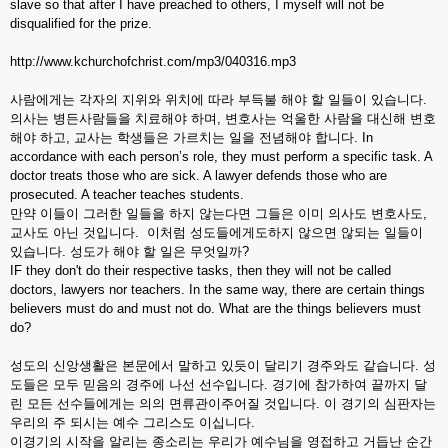
slave so that after I have preached to others, I myself will not be
disqualified for the prize.
http://www.kchurchofchrist.com/mp3/040316.mp3
사람에게는 각자의 지위와 위치에 따라 부득불 해야 할 일들이 있습니다.
의사는 병든사람들을 치료해야 하며, 변호사는 억울한 사람을 대신해 변호
해야 하고, 교사는 학생들은 가르치는 일을 전념해야 합니다. In
accordance with each person’s role, they must perform a specific task. A
doctor treats those who are sick. A lawyer defends those who are
prosecuted. A teacher teaches students.
만약 이들이 그러한 일들을 하지 않는다면 그들은 이미 의사도 변호사도,
교사도 아닌 것입니다. 이처럼 성도들에게도하지 않으면 않되는 일들이
있습니다. 성도가 해야 할 일은 무엇일까?
IF they don't do their respective tasks, then they will not be called
doctors, lawyers nor teachers. In the same way, there are certain things
believers must do and must not do. What are the things believers must
do?
성도의 신앙생활은 본문에서 말하고 있듯이 달리기 경주와도 같습니다. 성
도들은 모두 믿음의 경주에 나선 선수입니다. 경기에 참가하여 끝까지 달
린 모든 선수들에게는 의의 면류관이주어질 것입니다. 이 경기의 심판자는
우리의 주 되시는 예수 그리스도 이십니다.
이경기의 시작을 알리는 종소리는 우리가 예수님을 영접하고 거듭난 순간