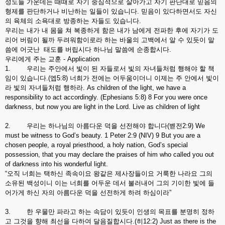
성도들 가운데는 때때로 자기 중심적으로 살아가고 자기 판단대로 믿음의
형제를 판단하거나 비난하는 일들이 있습니다. 믿음이 있다하면서도 자신
의 육체의 소욕대로 방종하는 자들도 있습니다.
우리는 내가 내 몸을 쳐 복종하게 함은 내가 남에게 전파한 후에 자기가 도
리어 버림이 될까 두려워함이로라 하는 바울의 고백에서 알 수 있듯이 말
씀에 어긋난 태도를 버립시다 하나님 말씀에 순종합시다.
우리에게 주는 교훈 - Application
1. 우리는 주안에서 빛이 된 자들로서 빛의 자녀들처럼 행해야 할 책
임이 있습니다.(엡5:8) 너희가 전에는 어두움이더니 이제는 주 안에서 빛이
라 빛의 자녀들처럼 행하라. As children of the light, we have a
responsibility to act accordingly. (Ephesians 5:8) 8 For you were once
darkness, but now you are light in the Lord. Live as children of light
2. 우리는 하나님의 아름다운 덕을 선전해야 합니다(벧전2:9) We
must be witness to God’s beauty. 1 Peter 2:9 (NIV) 9 But you are a
chosen people, a royal priesthood, a holy nation, God’s special
possession, that you may declare the praises of him who called you out
of darkness into his wonderful light.
“오직 너희는 택하신 족속이요 왕같은 제사장들이요 거룩한 나라요 그의
소유된 백성이니 이는 너희를 어두운 데서 불러내어 그의 기이한 빛에 들
어가게 하신 자의 아름다운 덕을 선전하게 하려 하심이라”
3. 한 우물만 파라고 하는 속담이 있듯이 인생의 목표를 분명히 정하
고 그것을 향해 최선을 다하여 달음질합시다.(히12:2) Just as there is the