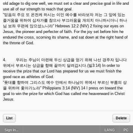
old adage to dig one well, we must set a clear and precise goal in life and
use all of our strength to reach that goal.
“믿음의 주요 또 온전케 하시는 이인 예수를 바라보자 저는 그 앞에 있는
즐거움을 위하여 십자가를 참으사 부끄러움을 개의치 아니하시더니 하나
님 보좌 우편에 앉으셨느니라” Hebrews 12:2 (NIV) 2 fixing our eyes on
Jesus, the pioneer and perfecter of faith. For the joy set before him he
endured the cross, scorning its shame, and sat down at the right hand of
the throne of God.
4. 우리는 주님이 마련해 두신 상급을 얻기 위해 나선 경주자 입니다
위에서 부르시는 상급을 향해 끝까지 달려갑시다.(빌3:14) In order to
receive the prize that our Lord has prepared for us we must finish the
good race as athletes of God.
“푯대를 향하여 그리스도 예수 안에서 하나님이 위에서 부르신 부름의 상
을 위하여 좇아가노라” Philippians 3:14 (NIV) 14 I press on toward the
goal to win the prize for which God has called me heavenward in Christ
Jesus.
List
Delete
Sign In...
LANG
PC