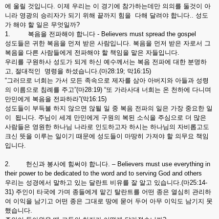
에 울릴 것입니다. 이제 우리는 이 경기에 참가하는데만 의의를 둘것이 아
니라 영광의 승리자가 되기 위해 끝까지 힘을 다해 달려야 합니다.. 성도
가 해야 할 일은 무엇일까?
1. 복음을 전파해야 합니다 - Believers must spread the gospel
성도들은 귀한 복음을 먼져 받은 사람입니다. 복음을 먼저 받은 자로서 그
복음을 다른 사람들에게 전파해야 할 책임을 맡은 자들입니다.
우리를 구원하사 성도가 되게 하신 예수께서는 복음 전파에 대한 분명하
고, 절대적인 명령을 하셨습니다.(마28:19; 막16:15)
“그러므로 너희는 가서 모든 족속으로 제자를 삼아 아버지와 아들과 성령
의 이름으로 침례를 주고”(마28:19) “또 가라사대 너희는 온 천하에 다니며
만민에게 복음을 전파하라”(막16:15)
성도들이 부득불 하지 않으면 않될 일 중 복음 전파의 일은 가장 중요한 일
이 됩니다. 주님이 세계 만민에게 구원의 복된 소식을 주심으로 더 많은
사람들은 영원한 하나님 나라로 인도하고자 하시는 하나님의 자비롭고도
크신 뜻을 이루는 일이기 때문에 성도들이 마땅히 가져야 할 의무요 책임
입니다.
2. 헌신과 봉사에 힘써야 합니다. – Believers must use everything in
their power to be dedicated to the word and to serving God and others
우리는 성경에서 말하고 있는 달란트 비유를 잘 알고 있습니다.(마25:14-
31) 주인이 타국에 가며 종들에게 맡긴 탈란트를 어떤 종은 열심히 관리하
여 이익을 남기고 어떤 종은 그대로 땅에 묻어 두어 아무 이익도 남기지 못
했습니다.