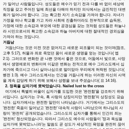
가 일어난 사람들입니다. 성도들은 예수가 믿기 전과 다를 바 없이 세상에
직장을 갖고 주어진 일에 최선을 다해야 하지만 의식에서는 급진적인 대변
화가 일어나야 합니다. 그는 확고한 자기 소속감을 가져야 합니다. 자녀가
가정을 떠나 학교를 가고 자라 사회에 진출하더라도 천부적으로 습득된,
가정에 대한 소속감과 부모에 대한 공경심을 갖는 것처럼 성도들은 하늘나
라 시민으로서의 확고한 소속감과 하늘 아버지에 대한 절대적인 경외심을
가져야 하는 것입니다.
거듭남
거듭난다는 것은 이전 것은 없어지고 새로운 피조물이 되는 것이며(참조,
고후 5:17), 허물과 죄로 죽었던 몸이 새로운 생명을 얻는 것입니다( 엡
2:1). 그러므로 변화란 곧 나쁜 것에서 좋은 것으로, 어둠에서 빛으로, 사망
에서 생명에로의 변화이며 이같은 변화는 전적으로 예수 그리스도께서 십
자가에 죽으시고 다시 살아나심으로 말미암아 우리에게 허락된 것입니다(
벧전 1:3). 예수 그리스도께서는 인간을 거듭나게 하는 이러한 자신의 사역
을 계속 감당케 하기 위해 보혜사 성령을 보내 주셨습니다( 요 14:16).
2.
정욕을
십자가에
못박았습니다
. Nailed lust to the cross
여기에서 특별히 바울이 십자가를 도입한 것은 '완전함'을 강조하기 위해
서입니다. 십자가는 구속, 혹 사랑의 상징이지만 '완전함'의 상징성도 갖습
니다. 십자가에서는 완전한 일만이 나타났습니다. 거기에서는 그리스도의
'완전한' 죽음이 일어났고 '완전한' 대속적 사랑이 나타났으며 하나님의 사
랑이 '완전히' 공개되었습니다. 그리스도의 십자가를 통해서 인간의 죄는
'완전히' 청산되었습니다. 따라서 그리스도 예수의 사람들이 '정과 욕심을
십자가에 못박았느니라'는 말씀도 곧 성도가 세상적인 욕망을 완전히 끊어