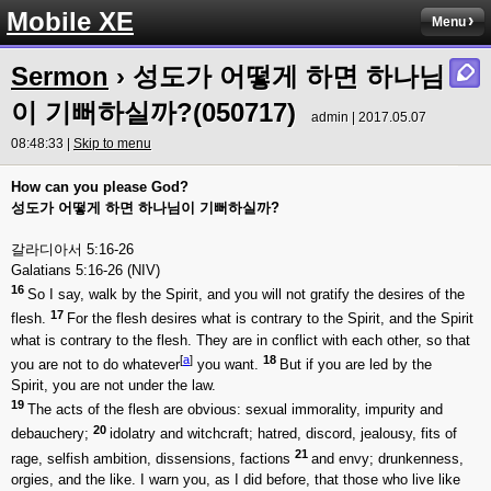
Mobile XE
Menu
Sermon
› 성도가 어떻게 하면 하나님
이 기뻐하실까?(050717)
admin | 2017.05.07
08:48:33 |
Skip to menu
How can you please God?
성도가
어떻게
하면
하나님이
기뻐하실까
?
갈라디아서 5:16-26
Galatians 5:16-26 (NIV)
16
So I say, walk by the Spirit, and you will not gratify the desires of the
17
flesh.
For the flesh desires what is contrary to the Spirit, and the Spirit
what is contrary to the flesh. They are in conflict with each other, so that
[
a
]
18
you are not to do whatever
you want.
But if you are led by the
Spirit, you are not under the law.
19
The acts of the flesh are obvious: sexual immorality, impurity and
20
debauchery;
idolatry and witchcraft; hatred, discord, jealousy, fits of
21
rage, selfish ambition, dissensions, factions
and envy; drunkenness,
orgies, and the like. I warn you, as I did before, that those who live like