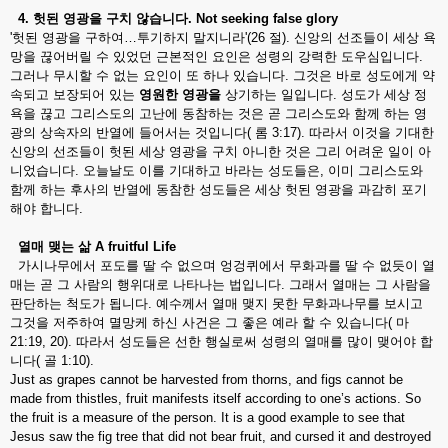
4.
헛된
영광을
구치
않습니다
. Not seeking false glory
'헛된 영광을 구하여…투기하지 말지니라'(26 절). 신앙의 선조들이 세상 욕
망을 끊어버릴 수 있었던 근본적인 요인은 성령의 강력한 도우심입니다.
그러나 무시할 수 없는 요인이 또 하나 있습니다. 그것은 바로 성도에게 약
속되고 보장되어 있는
영원한
영광을
상기하는 일입니다. 성도가 세상 정
욕을 끊고 그리스도의 고난에 동참하는 것은 곧 그리스도와 함께 하는 영
광의 상속자의 반열에 들어서는 것입니다( 롬 3:17). 따라서 이것을 기대한
신앙의 선조들이 헛된 세상 영광을 구치 아니한 것은 그리 어려운 일이 아
니었습니다. 오늘날도 이를 기대하고 바라는 성도들은, 이미 그리스도와
함께 하는 후사의 반열에 동참한 성도들은 세상 헛된 영광을 과감히 포기
해야 합니다.
열매
맺는
삶
A fruitful Life
가시나무에서 포도를 딸 수 없으며 엉겅퀴에서 무화과를 딸 수 없듯이 열
매는 곧 그 사람의 행위대로 나타나는 법입니다. 그래서 열매는 그 사람을
판단하는 척도가 됩니다. 예수께서 열매 맺지 못한 무화과나무를 보시고
그것을 저주하여 멸망케 하신 사건은 그 좋은 예라 할 수 있습니다( 마
21:19, 20). 따라서 성도들은 선한 행실로써 성령의 열매를 많이 맺어야 합
니다( 골 1:10).
Just as grapes cannot be harvested from thorns, and figs cannot be
made from thistles, fruit manifests itself according to one’s actions. So
the fruit is a measure of the person. It is a good example to see that
Jesus saw the fig tree that did not bear fruit, and cursed it and destroyed