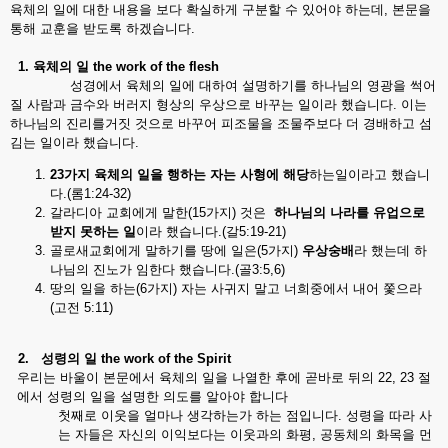
육체의 일에 대한 내용을 보다 확실하게 구분할 수 있어야 하는데, 본문을
통해 교훈을 받도록 하겠습니다.
1.
육체의
일
the work of the flesh
성경에서 육체의 일에 대하여 설명하기를 하나님의 영광을 썩어
질 사람과 금수와 버러지 형상의 우상으로 바꾸는 일이라 했습니다. 이는
하나님의 진리를거짓 것으로 바꾸어 피조물을 조물주보다 더 경배하고 섬
김는 일이라 했습니다.
23
가지
육체의
일을
행하는
자는
사형에
해당
하는일이라고 했습니
다.(롬1:24-32)
갈라디아 교회에게 말한(15가지) 것은
하나님의
나라를
유업으로
받지
못하는
일
이라 했습니다.(갈5:19-21)
골로새교회에게 말하기를 땅에 일은(5가지)
우상숭배
라 했는데 하
나님의 진노가 임한다 했습니다.(골3:5,6)
땅의 일을 하는(6가지) 자는 사귀지 말고 너희중에서 내어 쫓으라
(고전 5:11)
2.
성령의
일
the work of the Spirit
우리는 바울이 본문에서 육체의 일을 나열한 후에 곧바로 뒤의 22, 23 절
에서 성령의 일을 설명한 의도를 알아야 합니다
첫째로 이웃을 얼마나 생각하는가 하는 점입니다. 성령을 따라 사
는 자들은 자신의 이익보다는 이웃과의 화평, 공동체의 화목을 먼