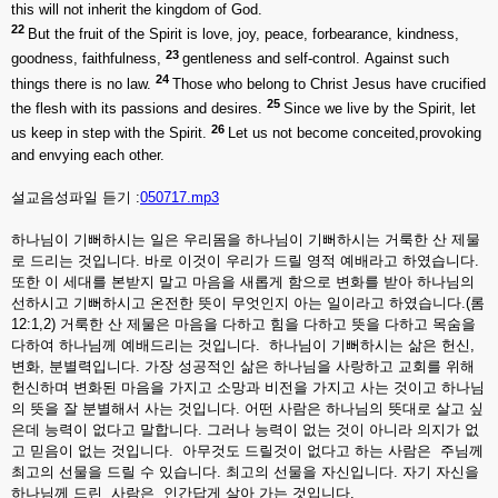
this will not inherit the kingdom of God.
22
But the fruit of the Spirit is love, joy, peace, forbearance, kindness,
23
goodness, faithfulness,
gentleness and self-control. Against such
24
things there is no law.
Those who belong to Christ Jesus have crucified
25
the flesh with its passions and desires.
Since we live by the Spirit, let
26
us keep in step with the Spirit.
Let us not become conceited,provoking
and envying each other.
설교음성파일 듣기 :
050717.mp3
하나님이 기뻐하시는 일은 우리몸을 하나님이 기뻐하시는 거룩한 산 제물
로 드리는 것입니다. 바로 이것이 우리가 드릴 영적 예배라고 하였습니다.
또한 이 세대를 본받지 말고 마음을 새롭게 함으로 변화를 받아 하나님의
선하시고 기뻐하시고 온전한 뜻이 무엇인지 아는 일이라고 하였습니다.(롬
12:1,2) 거룩한 산 제물은 마음을 다하고 힘을 다하고 뜻을 다하고 목숨을
다하여 하나님께 예배드리는 것입니다. 하나님이 기뻐하시는 삶은 헌신,
변화, 분별력입니다. 가장 성공적인 삶은 하나님을 사랑하고 교회를 위해
헌신하며 변화된 마음을 가지고 소망과 비전을 가지고 사는 것이고 하나님
의 뜻을 잘 분별해서 사는 것입니다. 어떤 사람은 하나님의 뜻대로 살고 싶
은데 능력이 없다고 말합니다. 그러나 능력이 없는 것이 아니라 의지가 없
고 믿음이 없는 것입니다. 아무것도 드릴것이 없다고 하는 사람은 주님께
최고의 선물을 드릴 수 있습니다. 최고의 선물을 자신입니다. 자기 자신을
하나님께 드린 사람은 인간답게 살아 가는 것입니다.