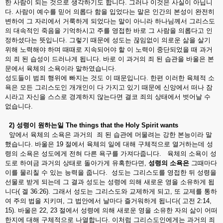
한 사람이 되는 것으로 생각하기도 합니다. 그러나 이것은 사실이 아닙니
다. 사람이 예수를 믿어 의롭다 함을 입었다는 말은 인간의 본성이 완전히
변하여 그 자리에서 거룩하게 되었다는 말이 아니라 하나님께서 그리스도
의 대속적인 죽음을 기억하시고 주를 영접한 바로 그 사람을 의롭다고 인
정하셨다는 뜻입니다. 그렇기 때문에 성도는 끊임없이 의로운 삶을 살기
위해 노력해야 하며 때때로 지속되어야 할 이 노력이 중단되었을 때 과거
의 죄 된 습성이 드러나게 됩니다. 바로 이 과거의 죄 된 습관을 바울은 본
문에서 육체의 소욕이라 말하였습니다.
성도들이 범죄 행위에 빠지는 것도 이 때문입니다. 한편 이러한 육체적 소
욕은 모든 그리스도인 개개인이 다 가지고 있기 때문에 신앙에서 떠나 잠
시라고 자신을 스스로 경계하지 않는다면 결코 죄의 상태에서 벗어날 수
없습니다.
2)
성령이
원하는일
The things that the Holy Spirit wants
앞에서 육체의 소욕은 과거의 죄 된 습관에 머물려는 강한 본능이라 말
했습니다. 바울은 19 절에서 육체의 일에 대해 구체적으로 열거하는데 성
령의 소욕은 성도에게 전혀 다른 욕구를 가져다줍니다. 육체의 소욕이 성
도로 하여금 과거의 상태로 돌아가게 유혹한다면,
성령의
소욕은
그때마다
이를 물리칠 수 있는 능력을 줍니다. 성도는 그리스도를 영접한 뒤 성령을
선물로 받게 되는데 그 결과 성도는 성령에 의해 새로운 영을 소유하게 됩
니다( 겔 36:26). 그래서 성도는 그리스도와 교제하게 되고, 또 교제를 통하
여 주의 법을 지키며, 그 법안에서 날마다 즐거워하게 됩니다( 고전 2:14,
15). 바울은 22, 23 절에서 성령에 의해 새로운 영을 소유한 자의 삶이 어떠
한지에 대해 구체적으로 나열합니다. 이처럼 그리스도인에게는 과거의 죄