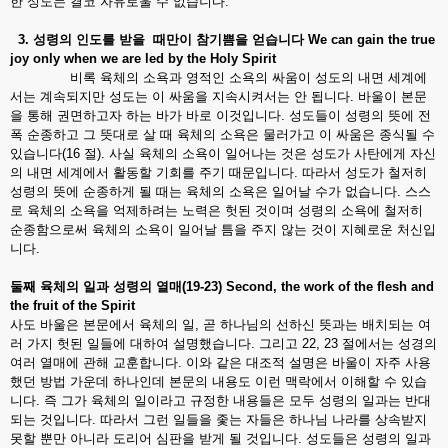
한 성도는 결코 자유로울 수 없습니다.
3.
성령의
인도를
받을
때만이
참기쁨을
얻습니다
We can gain the true
joy only when we are led by the Holy Spirit
비록 육체의 소욕과 영적인 소욕의 싸움이 성도의 내면 세계에
서는 계속되지만 성도는 이 싸움을 지속시켜서는 안 됩니다. 바울이 본문
을 통해 권면하고자 하는 바가 바로 이것입니다. 성도들이 성령의 뜻에 전
폭 순종하고 그 뜻대로 살 때 육체의 소욕은 물러가고 이 싸움은 종식될 수
있습니다(16 절). 사실 육체의 소욕이 일어나는 것은 성도가 사탄에게 자신
의 내면 세계에서 활동할 기회를 주기 때문입니다. 따라서 성도가 철저히
성령의 뜻에 순종하게 될 때는 육체의 소욕은 일어날 수가 없습니다. 스스
로 육체의 소욕을 억제하려는 노력은 헛된 것이며 성령의 소욕에 철저히
순종함으로써 육체의 소욕이 일어날 틈을 주지 않는 것이 지혜로운 처신입
니다.
둘째
육체의
일과
성령의
열매
(19-23) Second, the work of the flesh and
the fruit of the Spirit
사도 바울은 본문에서 육체의 일, 곧 하나님의 선하신 뜻과는 배치되는 여
러 가지 헛된 일들에 대하여 설명했습니다. 그리고 22, 23 절에서는 성경의
여러 열매에 관해 교훈합니다. 이와 같은 대조적 설명은 바울이 자주 사용
했던 방법 가운데 하나인데 본문의 내용도 이런 맥락에서 이해할 수 있습
니다. 즉 그가 육체의 일이라고 규정한 내용들은 모두 성령의 일과는 반대
되는 것입니다. 따라서 그런 일들을 좇는 자들은 하나님 나라를 상속받지
못할 뿐만 아니라 도리어 심판을 받게 될 것입니다. 성도들은 성령의 일과