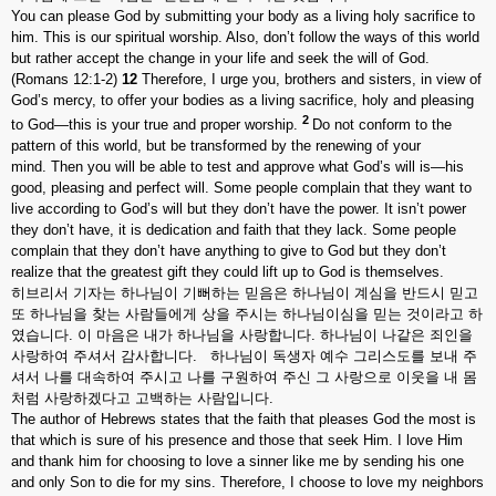
You can please God by submitting your body as a living holy sacrifice to
him. This is our spiritual worship. Also, don’t follow the ways of this world
but rather accept the change in your life and seek the will of God.
(Romans 12:1-2)
12
Therefore, I urge you, brothers and sisters, in view of
God’s mercy, to offer your bodies as a living sacrifice, holy and pleasing
2
to God—this is your true and proper worship.
Do not conform to the
pattern of this world, but be transformed by the renewing of your
mind. Then you will be able to test and approve what God’s will is—his
good, pleasing and perfect will. Some people complain that they want to
live according to God’s will but they don’t have the power. It isn’t power
they don’t have, it is dedication and faith that they lack. Some people
complain that they don’t have anything to give to God but they don’t
realize that the greatest gift they could lift up to God is themselves.
히브리서 기자는 하나님이 기뻐하는 믿음은 하나님이 계심을 반드시 믿고
또 하나님을 찾는 사람들에게 상을 주시는 하나님이심을 믿는 것이라고 하
였습니다. 이 마음은 내가 하나님을 사랑합니다. 하나님이 나같은 죄인을
사랑하여 주셔서 감사합니다. 하나님이 독생자 예수 그리스도를 보내 주
셔서 나를 대속하여 주시고 나를 구원하여 주신 그 사랑으로 이웃을 내 몸
처럼 사랑하겠다고 고백하는 사람입니다.
The author of Hebrews states that the faith that pleases God the most is
that which is sure of his presence and those that seek Him. I love Him
and thank him for choosing to love a sinner like me by sending his one
and only Son to die for my sins. Therefore, I choose to love my neighbors