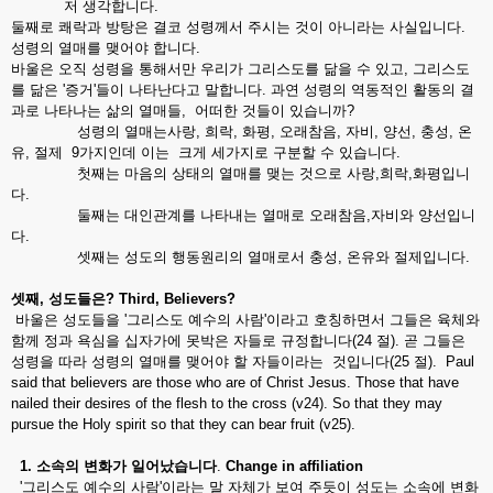
저 생각합니다.
둘째로 쾌락과 방탕은 결코 성령께서 주시는 것이 아니라는 사실입니다.
성령의 열매를 맺어야 합니다.
바울은 오직 성령을 통해서만 우리가 그리스도를 닮을 수 있고, 그리스도
를 닮은 '증거'들이 나타난다고 말합니다. 과연 성령의 역동적인 활동의 결
과로 나타나는 삶의 열매들, 어떠한 것들이 있습니까?
성령의 열매는사랑, 희락, 화평, 오래참음, 자비, 양선, 충성, 온
유, 절제 9가지인데 이는 크게 세가지로 구분할 수 있습니다.
첫째는 마음의 상태의 열매를 맺는 것으로 사랑,희락,화평입니
다.
둘째는 대인관계를 나타내는 열매로 오래참음,자비와 양선입니
다.
셋째는 성도의 행동원리의 열매로서 충성, 온유와 절제입니다.
셋째
,
성도들은
? Third, Believers?
바울은 성도들을 '그리스도 예수의 사람'이라고 호칭하면서 그들은 육체와
함께 정과 욕심을 십자가에 못박은 자들로 규정합니다(24 절). 곧 그들은
성령을 따라 성령의 열매를 맺어야 할 자들이라는 것입니다(25 절). Paul
said that believers are those who are of Christ Jesus. Those that have
nailed their desires of the flesh to the cross (v24). So that they may
pursue the Holy spirit so that they can bear fruit (v25).
1.
소속의
변화가
일어났습니다
.
Change in affiliation
'그리스도 예수의 사람'이라는 말 자체가 보여 주듯이 성도는 소속에 변화