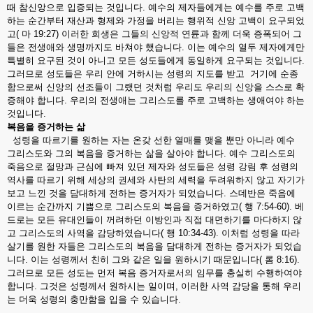
때 참신앙으로 입증되는 것입니다. 예수의 제자들에게는 예수를 주로 고백
하는 순간부터 재산과 형제와 가정을 버리는 행위적 신앙 고백이 요구되었
고( 마 19:27) 이러한 희생은 그들의 신앙적 연륜과 함께 더욱 증폭되어 그
들은 전생애와 생명까지도 바쳐야 했습니다. 이는 예수의 열두 제자에게만
특별히 요구된 것이 아니고 모든 성도들에게 동일하게 요구되는 것입니다.
그러므로 성도들은 우리 안에 거하시는 성령의 지도를 받고 거기에 순종
함으로써 신앙의 선조들이 그랬던 것처럼 우리도 우리의 신앙을 스스로 확
증해야 합니다. 우리의 전생애는 그리스도를 주로 고백하는 생애여야 하는
것입니다.
복음을
증거하는
삶
성령을 따르기를 원하는 자는 온갖 선한 열매를 맺을 뿐만 아니라 예수
그리스도와 그의 복음을 증거하는 삶을 살아야 합니다. 예수 그리스도의
죽음으로 절망과 근심에 빠져 있던 제자와 성도들은 성령 강림 후 성령의
역사를 따르기 위해 세상의 권세와 사탄의 세력을 두려워하지 않고 자기가
보고 느낀 것을 담대하게 전하는 증거자가 되었습니다. 스데반은 죽음에
이르는 순간까지 기쁨으로 그리스도의 복음을 증거하였고( 행 7:54-60). 베
드로는 모든 유대인들이 꺼려하던 이방인과 직접 대면하기를 마다하지 않
고 그리스도의 사역을 감당하였습니다( 행 10:34-43). 이처럼 성령을 따라
살기를 원한 자들은 그리스도의 복음을 담대하게 전하는 증거자가 되었습
니다. 이는 성령께서 친히 그와 같은 일을 원하시기 때문입니다( 롬 8:16).
그러므로 모든 성도는 먼저 복음 증거자로서의 임무를 충실히 수행하여야
합니다. 그것은 성령께서 원하시는 일이며, 이러한 사역 감당을 통해 우리
는 더욱 성령의 충만함을 입을 수 있습니다.