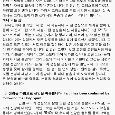
버린 존재임을 나타내 주는 말입니다. 성도는 그리스도께 소속됨과 아울러
육적인 자아를 물속에 수장한 존재입니다( 롬 6:3, 4). 그리스도께 '마음의
옥좌'를 드린 존재입니다. 따라서 그리스도를 주로 시인한 성도들의 삶 속
에서는 그리스도께 대한 절대적인 복종과 겸손이 나타나야 합니다.
하나
되는
삶
유대인이나 헬라인이나 종이나 자유자나 다 한 성령으로 세례를 받아 한
몸이 되었고 또한 모두 다같이 한 성령을 마신 자들입니다( 고전 12:13). 그
러므로 우리 모두는 하나님 안에서 항 형제이며, 나뉘어 질 수 없는 한 몸
입니다. 이는 성령께서 모든 성도들을 하나 되게 묶으셨기 때문입니다. 그
러므로 모든 성도는 서로 마음을 같이하여 같은 사랑을 가지고 뜻을 합하
여 한 마음을 품어야 합니다( 빌 2:2). 그렇지 않고 고린도 교인들처럼 바울
이다, 아볼로다, 게바다, 그리스도다 하여 당파를 짓거나( 고전 1:12) 몸의
지체가 서로 분열되어 그리스도와 하나 되기를 거역한다면 그것은 성령의
뜻을 정면으로 거스리는 일이며 성령을 근심케 하는 일입니다. 그러므로
성령을 좇아 살기를 원하는 모든 성도는 먼저 성령이 원하는 길이 무엇인
지를 분명히 깨닫고 그에 합당하도록 하나 됨을 위해 노력해야 합니다. 모
든 분열과 비난과 헐뜯음, 분쟁을 철폐하는 것이 성령을 따르는 것임을 명
심해야 합니다.
3.
성령을
따름으로
신앙을
확증합니다
. Faith has been confirmed by
following the Holy Spirit
'만일 우리가 성령으로 살면 또한 성령으로 행할지니'(25 절). 우
리의 신앙이 내적인 고백만으로는 부족하다는 것은 그리스도의 가르침을
통해서 명백해졌습니다( 마 25:40). 즉 우리의 신앙은 행위를 통해 고백될