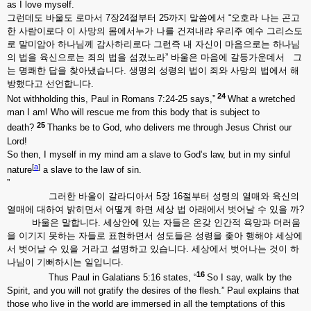
as I love myself.
그런데도 바울도 로마서 7장24절부터 25까지 말씀에서 “오호라 나는 곤고
한 사람이로다 이 사망의 몸에서누가 나를 건져내랴 우리주 예수 그리스도
로 말미암아 하나님께 감사하리로다 그런즉 내 자신이 마음으로는 하나님
의 법을 육신으로는 죄의 법을 섬겼노라” 바울은 마음에 갈등가운데서 그
는 명쾌한 답을 찾아냈습니다. 생명의 성령의 법이 죄와 사망의 법에서 해
방했다고 선언합니다.
24
Not withholding this, Paul in Romans 7:24-25 says,”
What a wretched
man I am! Who will rescue me from this body that is subject to
25
death?
Thanks be to God, who delivers me through Jesus Christ our
Lord!
So then, I myself in my mind am a slave to God’s law, but in my sinful
[
a
]
nature
a slave to the law of sin.
”
그러한 바울이 갈라디아서 5장 16절부터 성령의 열매와 육신의
열매에 대하여 밝히면서 어떻게 하면 세상 법 아래에서 벗어날 수 있을 까?
바울은 말합니다. 세상안에 있는 자들은 온갖 인간적 욕망과 더러움
을 이기지 못하는 자들로 표현하면서 성도들은 성령을 좇아 행해야 세상에
서 벗어날 수 있을 거라고 설명하고 있습니다. 세상에서 벗어나는 것이 하
나님이 기뻐하시는 일입니다.
16
Thus Paul in Galatians 5:16 states, “
So I say, walk by the
Spirit, and you will not gratify the desires of the flesh.” Paul explains that
those who live in the world are immersed in all the temptations of this