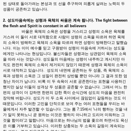
된 상태로 돌아가려는 본성과 또 선을 추구하며 의롭게 살려는 노력의 두
성품이 공존하고 있습니다.
2.
성도마음속에는
성령과
육체의
싸움은
계속
됩니다
. The fight between
the flesh and Spirit is constant in all believers
바울은 육체의 소욕은 성령을 거스리고 성령의 소욕은 육체를
거스려 이 둘이 서로 대적함으로 사람이 성령의 소욕을 따르려 하면 육체
의 소욕이 방해하고 육체의 소욕을 따르려 하면 성령이 방해한다고 말했습
니다. 이는 이미 예수를 믿고 구원받아 성령이 마음속에 거하시는 성도들
에게만 나타나는 현상입니다. 불신자들은 성령과는 상관없이 육체의 소욕
을 따라 사는 것입니다. 성도들의 마음에는 성령이 내주하고 계시지만 아
직도 완전히 육체의 소욕이 제거되지 않았기 때문에 성령과 육체의 소욕이
서로 대적하고 있습니다. 성도의 내면에 공존하는 두 성품, 즉 육체의 소
욕과 성령의 소욕은 그 성질이 완전히 상반될 뿐만 아니라 그 결과 또한 엄
청난 차이가 납니다. 비록 이 두 속욕이 서로 공존한다는 표현을 사용하긴
했지만 실상 이들의 성격상 두 성품은 공존할 수 없습니다. 그래서 어느 한
편의 성격이 더 강하면 한편의 강한 쪽이 순식간에 성도의 마음을 완전히
장악해 버립니다. 성도가 이 두 소욕 사이에서 끊임없이 갈등하는 것도 이
때문입니다. 이러한 고민을 단적으로 보여 주는 여러 표현들을 우리는 바
울에게서 자주 발견할 수 있습니다. 그는 롬 7:15에서 '나의 행하는 것을 내
가 알지 못하노니 곧 원하는 이것은 행하지 아니하고 도리어 미워하는 그
것을 함이라'고 말합니다. 마음으로는 하나님의 법을 좇으려 하면서도 육신
은 이를 거부하고 있습니다. 이러한 상충되는 두 소욕의 갈등이 계속되는