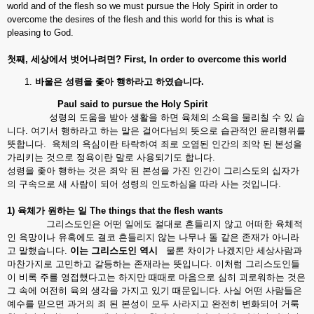
world and of the flesh so we must pursue the Holy Spirit in order to
overcome the desires of the flesh and this world for this is what is
pleasing to God.
첫째
,
세상에서
벗어나려면
? First, In order to overcome this world
바울은
성령을
좇아
행하라고
하였습니다
.
Paul said to pursue the Holy Spirit
성령의 도움을 받아 생활을 하면 육체의 소욕을 물리칠 수 있 습
니다. 여기서 행하라고 하는 말은 걸어다님의 뜻으로 습관적인 윤리행위를
뜻합니다. 육체의 욕심이란 타락하여 죄로 오염된 인간의 죄악 된 본성을
가리키는 것으로 정욕이란 말로 사용되기도 합니다.
성령을 좇아 행하는 것은 죄악 된 본성을 가진 인간이 그리스도의 십자가
의 구속으로 새 사람이 되어 성령의 인도하심을 따라 사는 것입니다.
1)
육체가
원하는
일
The things that the flesh wants
그리스도인은 어떤 일에도 절대로 흔들리지 않고 어떠한 육체적
인 욕망이나 유혹에도 결코 흔들리지 않는 나무나 돌 같은 존재가 아니라
고 말했습니다.
이는
그리스도인
역시
물론 차이가 나겠지만 세상사람과
마찬가지로 고민하고 갈등하는 존재라는 뜻입니다. 이처럼 그리스도인들
이 비록 주를 영접했다고는 하지만 때때로 마음으로 심히 괴로워하는 것은
그 속에 여전히 육의 생각을 가지고 있기 때문입니다. 사실 어떤 사람들은
예수를 믿으면 과거의 죄 된 본성이 모두 사라지고 완전히 변화되어 거룩