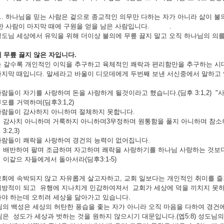
. 하나님을 믿는 사람은 겉으로 종교적인 의무만 다하는 자가 아니라 삶이 불
한 사람이 마지막 때에 구원을 얻을 남은 사람입니다. .
도님 세상에서 유익을 위해 더이상 불의에 무릎 끓지 말고 오직 하나님의 의를 행
 무릎 끓지 않은 자입니다
.
 갈수록 개인적인 이익을 추구하고 육체적인 쾌락과 편리함만을 추구하는 시대로 변
지막 때입니다. 말세라고 바울이 디모데에게 두번째 보낸 서신중에서 말하고 
람들이 자기를 사랑하며 돈을 사랑하게 될것이라고 했습니다.(딤후 3:1,2)
모를 거역하며(딤후3:1,2)
사람들이 감사하지 아니하며 절체하지 못합니다.
감사치 아니하며 거룩하지 아니하며3무정하며 원통함을 풀지 아니하며 참소하
3:2,3)
사람들이 쾌락을 사랑하여 경건의 능력이 없어집니다.
배반하여 팔며 조급하며 자고하며 쾌락을 사랑하기를 하나님 사랑하는 것보다
이같으 자들에게서 돌아서라(딤후3:1-5)
회에 속박되지 않고 자유롭게 살고자하고, 교회 일보다는 개인적인 취미를 
방적이 되고 유행에 지나치게 민감하여져서 교회가 세상에 덕을 끼치지 못하
야 하는데 오히려 세상을 닮아가고 있습니다.
성은 세상의 허탄한 풍습을 좇는 자가 아니라 오직 마음을 다하여 경건에 이르기를
도가 세상과 벗하는 것을 원하지 않으시기 대문입니다.(엡5:8) 성도님의 