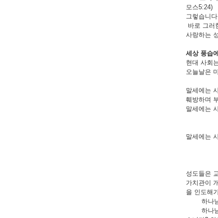
모스5:24)
그렇습니다.
바로 그러
사랑하는 성
세상 풍습에
현대 사회는
오늘날은 마
말세에는 사
훼방하며 부
말세에는 
말세에는 
성도들은 교
가치관이 개
을 인도해가
하나님의 백
하나님은 성