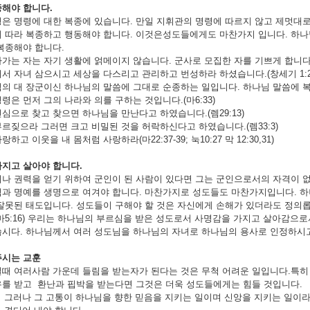
종해야 합니다
.
은 명령에 대한 복종에 있습니다. 만일 지휘관의 명령에 따르지 않고 제멋대로
 따라 복종하고 행동해야 합니다. 이것은성도들에게도 마찬가지 입니다. 하
복종해야 합니다.
가는 자는 자기 생활에 얽메이지 않습니다. 군사로 모집한 자를 기쁘게 합니다
서 자녀 삼으시고 세상을 다스리고 관리하고 번성하라 하셨습니다.(창세기 1:28
의 대 장군이신 하나님의 말씀에 그대로 순종하는 일입니다. 하나님 말씀에 
령은 먼저 그의 나라와 의를 구하는 것입니다.(마6:33)
심으로 찾고 찾으면 하나님을 만난다고 하였습니다.(렘29:13)
르짖으라 그러면 크고 비밀된 것을 허락하신다고 하였습니다.(렘33:3)
하고 이웃을 내 몸처럼 사랑하라(마22:37-39; 눅10:27 막 12:30,31)
가지고 살아야 합니다
.
나 권력을 얻기 위하여 군인이 된 사람이 있다면 그는 군인으로서의 자격이 없
과 명예를 생명으로 여겨야 합니다. 마찬가지로 성도들도 마찬가지입니다. 
잘못된 태도입니다. 성도들이 구해야 할 것은 자신에게 손해가 있더라도 정의롭
마5:16) 우리는 하나님의 부르심을 받은 성도로서 사명감을 가지고 살아감으
시다. 하나님께서 여러 성도님을 하나님의 자녀로 하나님의 용사로 인정하시고 
주시는 교훈
때 여러사람 가운데 들림을 받는자가 된다는 것은 무척 어려운 일입니다.특히
를 받고 환난과 핍박을 받는다면 그것은 더욱 성도들에게는 힘들 것입니다.
그러나 그 고통이 하나님을 향한 믿음을 지키는 일이며 신앙을 지키는 일이