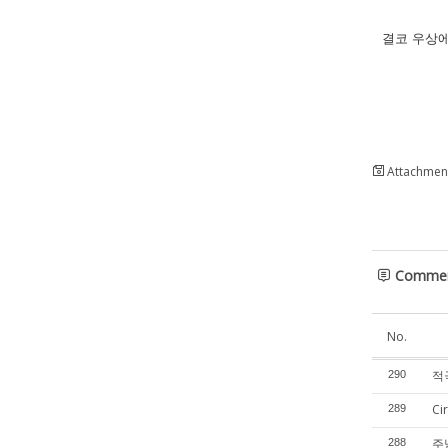
결코 우상에
Attachment
Comme
No.
적극
290
Ci
289
주
288