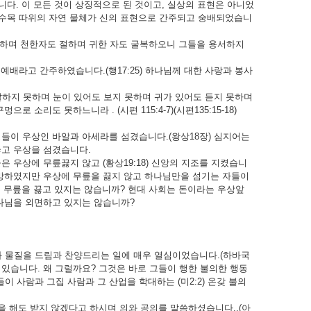
니다. 이 모든 것이 상징적으로 된 것이고, 실상의 표현은 아니었
 수목 따위의 자연 물체가 신의 표현으로 간주되고 숭배되었습니
며 천한자도 절하며 귀한 자도 굴복하오니 그들을 용서하지
 예배라고 간주하였습니다.(행17:25) 하나님께 대한 사랑과 봉사
지 못하며 눈이 있어도 보지 못하며 귀가 있어도 듣지 못하며
리도 못하느니라 . (시편 115:4-7)(시편135:15-18)
들이 우상인 바알과 아세라를 섬겼습니다.(왕상18장) 심지어는
꿇고 우상을 섬겼습니다.
우상에 무릎끓지 않고 (황상19:18) 신앙의 지조를 지켰습니
멸망하였지만 우상에 무릎을 끓지 않고 하나님만을 섬기는 자들이
 무릎을 끓고 있지는 않습니까? 현대 사회는 돈이라는 우상앞
하나님을 외면하고 있지는 않습니까?
 물질을 드림과 찬양드리는 일에 매우 열심이었습니다.(하바국
 있습니다. 왜 그럴까요? 그것은 바로 그들이 행한 불의한 행동
사람과 그집 사람과 그 산업을 학대하는 (미2:2) 온갖 불의
해도 받지 않겠다고 하시며 의와 공의를 말씀하셨습니다..(아