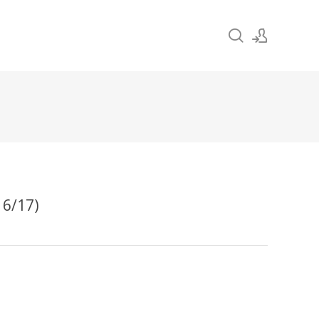
Sign In
Sign Up
/17)