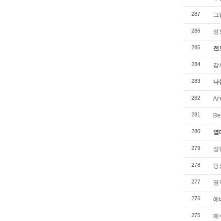
그
287
성
286
전
285
감
284
나
283
Ar
282
Be
281
열
280
성령
279
당신
278
영
277
예
276
예수
275