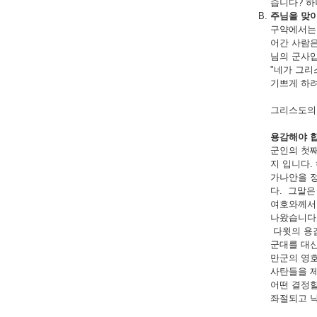
습니다? 하
주님을 맞
구약에서는 
어간 사람은
님의 군사입
"네가 그리
기쁘게 하려 
그리스도의
용감해야 
군인의 첫째
지 입니다.
가나안을 정
다. 그말은
여호와께서 
나왔습니다
다윗의 용감
군대를 대신
만군의 영호
사탄들을 
어떤 결정할
좌절되고 낙