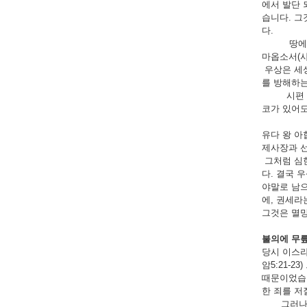
에서 발단 
습니다. 그
다.
땅에는 우
마옵소서(사
우상은 세상
를 방해하는
시편 기자
코가 있어도
유다 왕 아
제사장과 선
그처럼 심한
다. 결국 
야말로 남으
에, 권세라
그것은 멸망
불의에 무
당시 이스
암5:21-
때문이었습니
한 죄를 저
그러나 하