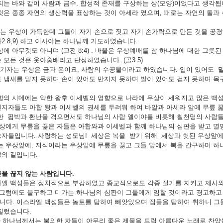
되는 바와 같이 사람과 금수, 합성적 존재를 구상하는 상(모양)이었다고 생각됩
것은 종종 자연의 생산력을 표상하는 것이 아세라 였으며, 때로는 자연의 돌과
상이 가득한데 그들이 자기 손으로 짓고 자기 손가락으로 만든 것을 공경하
2:8,9) 하고 이사야는 하나님께 기도하였습니다.
에 아무것도 아니며 (고전 8:4) . 바울은 우상예배를 참 하나님에 대한 그릇된
 모든 것은 웃아숭배라고 단정하였습니다..(골3:5)
는 우상은 금과 은이요, 사람의 수공물이라고 하였습니다. 입이 있어도 말하
 냄새를 맡지 못하며 손이 있어도 만지지 못하며 발이 있어도 걷지 못하며 목구멍으로 소
합의 시데에는 악한 왕후 이세벨의 영향으로 나라에 우상이 세워지고 많은 백성
지자들도 아합 왕과 이세벨의 권세를 두려워 하여 바알과 아세라 앞에 무릎 
 핍박과 환난을 겪으면서도 하나님의 사람 엘이야를 비롯해 칠천명의 사람들은 
우상에게 무릎을 끓은 자들은 아합와과 이세벨과 함께 하나님의 심판을 받고 
자들입니다. 사랑하는 성도님! 세상은 복을 받기 위해 세상과 헛된 우상앞에
는 우상앞에, 지식이라는 우상앞에 무릎을 끓고 그들 앞에서 복을 간구하며 
의 길입니다.
릎을 끊지 않는 사람입니다
.
라엘 백성들은 정치적으로 부강하였고 종교적으로도 각종 절기를 지키고 제사와
23) 그럼에도 불구하고 미가는 하나님의 심판이 그들에게 임할 것이라고 경고하고
다. 이스라엘 백성들은 농토를 탐하여 빼앗았으며 집들을 탐하여 취하니 그들이 
질렀습니다.
나님께서는 불의한 자들이 아무리 좋은 제물을 드릭 아름다운 노래로 찬양을 