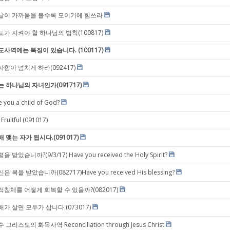
날이 가까움을 볼수록 모이기에 힘쓰라
도가 지켜야 할 하나님의 법칙(100817)
도사역에는 특징이 있습니다. (100117)
사함이 넘치게 하라(092417)
는 하나님의 자녀인가(091717)
e you a child of God?
 Fruitful (091017)
매 맺는 자가 됩시다.(091017)
을 받았습니까?(9/3/17) Have you received the Holy Spirit?
은 복을 받았습니까(082717)Have you received His blessing?
적침체를 어떻게 회복할 수 있을까?(082017)
배가 살면 모두가 삽니다.(073017)
 그리스도의 화목사역 Reconciliation through Jesus Christ