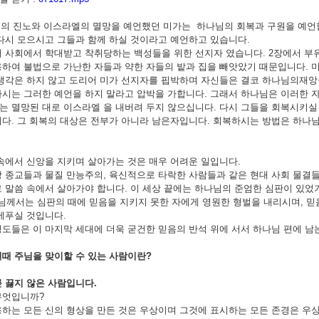
진노와 이스라엘의 멸망을 예언했던 미가는 하나님의 회복과 구원을 예언합
다시 모으시고 그들과 함께 하실 것이라고 예언하고 있습니다.
 사회에서 학대받고 착취당하는 백성들을 위한 선지자 였습니다. 2장에서 부
하여 불법으로 가난한 자들과 약한 자들의 밭과 집을 빼앗았기 때문입니다. 
생각은 하지 않고 도리어 미가 선지자를 핍박하며 자신들은 결코 하나님의재앙을
시는 그러한 예언을 하지 말라고 압박을 가합니다. 그래서 하나님은 이러한 
 멸망된 대로 이스라엘 을 내버려 두지 않으십니다. 다시 그들을 회복시키
다. 그 회복의 대상은 전부가 아니라 남은자입니다. 회복하시는 방법은 하나
속에서 신앙을 지키며 살아가는 것은 매우 어려운 일입니다.
 종교들과 물질 만능주의, 육신적으로 타락한 사람들과 같은 현대 사회 물결
 말씀 속에서 살아가야 합니다. 이 세상 끝에는 하나님의 준엄한 심판이 있었기 때
 심판의 때에 믿음을 지키지 못한 자에게 영원한 형벌을 내리시며, 믿음을 
베푸실 것입니다.
도들은 이 마지막 세대에 더욱 굳건한 믿음의 반석 위에 서서 하나님 편에 남
때 주님을 맞이할 수 있는 사람이란
?
 끓지 않은 사람입니다
.
무엇입니까?
하는 모든 신의 형상을 만든 것은 우상이며 그것에 표시하는 모든 존경은 우