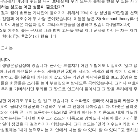
나님께서 이땅에 주님을 다시 보내실 때 우리 모두가 들림을 받을 수 있는 자 
이하는 성도는 어떤 성품이 필요한가
?
젖과 꿀이 흐르는 가나안에 들어가기 위해서 20세 이상 청년들 60만명을 선
 갈렙과 여호수아 두 사람 뿐이였습니다. 이들을 남은 자(Remnant theory
니다. 바울은 다음과 같이 그리스도인들을 설명하고 있습니다.(딤후2:3,4)
스도 예수의 좋은 군사로 나와 함께 고난을 받을 지니 군사로 다니는 자는 자
함이라"(딤후2:34) 라 했습니다.
 군사는
합니다
.
 생명은용감성에 있습니다. 군사는 모름지기 어떤 위험에도 비겁하지 않고 용
 하나님의 자녀들은 사단의 세력(벧전 5:8)과 세상의 권세와 핍박 앞에 비겁해
탐하고 돌아왔을 때 가나안에 살고 있는 거인인 아낙자손들을 보고 10명은 
 들은 회중들은 소리를 높여 부르짖으며 밤새도록 곡하였습니다. 그러나 여호
우리를 기뻐하시면 우리를 그 땅으로 인도하여 들이시고 그 땅을 우리에게 주시리라
.
한 이야기도 우리는 잘 알고 있습니다. 이스라엘이 블레셋 사람들과 싸울때 
하여 골리앗 대장군과 대결하기 위해 그 전쟁에 나아갔습니다. 다윗은 골리앗을
와의 이름 곧 내게 모욕하는 이스라엘 군대의 하나님의 이름으로 네게 가노라 (삼상
제압하는데는 “나사렛 예수 그리스도의 이름으로 명하노니 사탄아 물러가라” 
 일이 생겼을 때 결정하기가 어렵습니다. 그때 성도는 “만약 예수님이라면 이
심될때는 “내게 능력주시는 자 안에서 나는 할 수 있다. 할 수 있다.” 고 행하