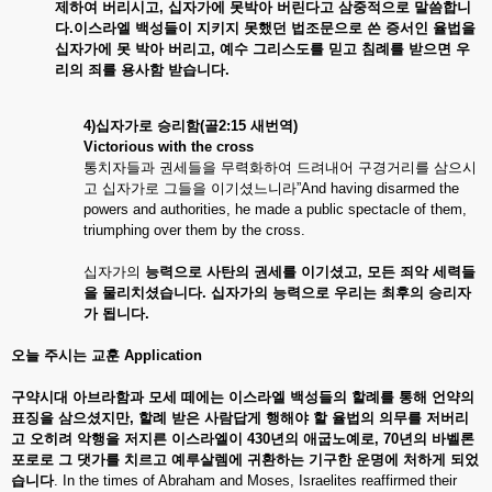
제하여
버리시고,
십자가에
못박아
버린다고
삼중적으로
말씀합니
다.
이스라엘 백성들이
지키지
못했던
법조문으로
쓴
증서인
율법을
십자가에
못
박아
버리고,
예수
그리스도를
믿고
침례를
받으면
우
리의
죄를
용사함
받습니다.
4)
십자가로
승리함(
골2:15
새번역)
Victorious with the cross
통치자들과 권세들을 무력화하여 드려내어 구경거리를 삼으시
고 십자가로 그들을 이기셨느니라”And having disarmed the
powers and authorities, he made a public spectacle of them,
triumphing over them by the cross.
십자가의
능력으로 사탄의
권세를
이기셨고,
모든
죄악
세력들
을
물리치셨습니다.
십자가의
능력으로
우리는
최후의
승리자
가
됩니다.
오늘
주시는
교훈
Application
구약시대
아브라함과
모세
떼에는
이스라엘
백성들의
할례를
통해
언약의
표징을
삼으셨지만,
할례
받은
사람답게
행해야
할
율법의
의무를
저버리
고
오히려
악행을
저지른
이스라엘이 430
년의
애굽노예로, 70
년의
바벨론
포로로
그
댓가를
치르고
예루살렘에
귀환하는
기구한
운명에
처하게
되었
습니다
. In the times of Abraham and Moses, Israelites reaffirmed their