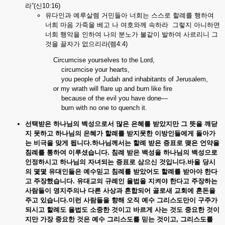
라”(신10:16)
유다인과 예루살렘 거민들아 너희는 스스로 할례를 행하여
너희 마음 가죽을 베고 나 여호와께 속하라 그렇지 아니하면
너희 행악을 인하여 나의 분노가 불같이 발하여 사르리니 그
것을 끌자가 없으리라(렘4:4)
Circumcise yourselves to the Lord,
circumcise your hearts,
you people of Judah and inhabitants of Jerusalem,
or my wrath will flare up and burn like fire
because of the evil you have done—
burn with no one to quench it.
선택받은 하나님의
백성으로서
많은
은혜를
받았지만
그
뜻을
깨닫
지
못하고
하나님의
은혜가
할례를
받지못한
이방인들에게
돌아가
는
비극을
맞게
됩니다.
하나님께서는 할례
받은
증표로
맺은
언약을
침례를
통하여
이루셨습니다.
침례
받은
백성을
하나님의
백성으로
인정하시고
하나님의
자녀되는
증표로
삼으신
것입니다.
바울 당시
의
몇몇
유대인들은
예수믿고
침례를
받았어도
할례를
받아야
한다
고
주장했습니다.
유대교의
규례인
율법을
지켜야
한다고
주장하는
사람들이
영지주의나
다른
사상과
혼합되어
골로새
교회에
혼돈을
주고
있습니다.
이런 사람들을
향해
오직
예수
그리스도만이
구주가
되시고
할례도
율법도
소중한
것이고
바르게
사는
것도
중요한
것이
지만
가장
중요한
것은
예수
그리스도를
믿는
것이고,
그리스도를