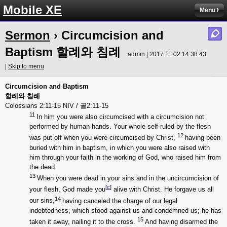
Mobile XE
Menu
Sermon
› Circumcision and
Baptism 할례와 침례
admin | 2017.11.02 14:38:43
|
Skip to menu
Circumcision and Baptism
할례와
침례
Colossians 2:11-15 NIV / 골2:11-15
11
In him you were also circumcised with a circumcision not
performed by human hands. Your whole self-ruled by the flesh
12
was put off when you were circumcised by Christ,
having been
buried with him in baptism, in which you were also raised with
him through your faith in the working of God, who raised him from
the dead.
13
When you were dead in your sins and in the uncircumcision of
[
c
]
your flesh, God made you
alive with Christ. He forgave us all
14
our sins,
having canceled the charge of our legal
indebtedness, which stood against us and condemned us; he has
15
taken it away, nailing it to the cross.
And having disarmed the