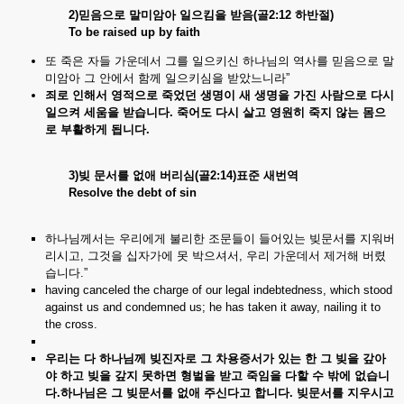
2)
믿음으로
말미암아
일으킴을
받음
(
골2:12
하반절)
To be raised up by faith
또 죽은 자들 가운데서 그를 일으키신 하나님의 역사를 믿음으로 말
미암아 그 안에서 함께 일으키심을 받았느니라”
죄로 인해서
영적으로
죽었던
생명이
새
생명을
가진
사람으로
다시
일으켜
세움을
받습니다.
죽어도
다시
살고
영원히
죽지
않는
몸으
로
부활하게
됩니다.
3)
빚
문서를
없애
버리심(
골2:14)
표준
새번역
Resolve the debt of sin
하나님께서는 우리에게 불리한 조문들이 들어있는 빚문서를 지워버
리시고, 그것을 십자가에 못 박으셔서, 우리 가운데서 제거해 버렸
습니다.”
having canceled the charge of our legal indebtedness, which stood
against us and condemned us; he has taken it away, nailing it to
the cross.
우리는 다
하나님께
빚진자로
그
차용증서가
있는
한
그
빚을
갚아
야
하고
빚을
갚지
못하면
형벌을
받고
죽임을
다할
수
밖에
없습니
다.
하나님은 그
빚문서를
없애
주신다고
합니다.
빚문서를
지우시고