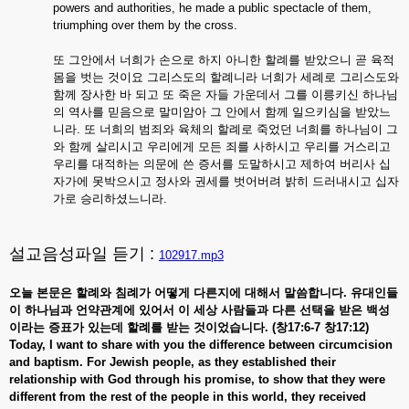
powers and authorities, he made a public spectacle of them,
triumphing over them by the cross.
또 그안에서 너희가 손으로 하지 아니한 할례를 받았으니 곧 육적
몸을 벗는 것이요 그리스도의 할례니라 너희가 세례로 그리스도와
함께 장사한 바 되고 또 죽은 자들 가운데서 그를 이릉키신 하나님
의 역사를 믿음으로 말미암아 그 안에서 함께 일으키심을 받았느
니라. 또 너희의 범죄와 육체의 할례로 죽었던 너희를 하나님이 그
와 함께 살리시고 우리에게 모든 죄를 사하시고 우리를 거스리고
우리를 대적하는 의문에 쓴 증서를 도말하시고 제하여 버리사 십
자가에 못박으시고 정사와 권세를 벗어버려 밝히 드러내시고 십자
가로 승리하셨느니라.
설교음성파일 듣기 :
102917.mp3
오늘
본문은
할례와
침례가
어떻게
다른지에
대해서
말씀합니다.
유대인들
이
하나님과
언약관계에
있어서
이
세상
사람들과
다른
선택을
받은
백성
이라는
증표가
있는데
할례를
받는
것이었습니다. (
창17:6-7
창17:12)
Today, I want to share with you the difference between circumcision
and baptism. For Jewish people, as they established their
relationship with God through his promise, to show that they were
different from the rest of the people in this world, they received