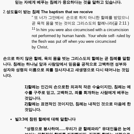
믿는
자에게
베푸는
침례가
중요하다는
것을
말하고
있습니다.
2.
성도들이
받는
침례
The baptism that we receive
“ 또 너가 그안에서 손으로 하지 아니한 할례를 받았으니
곧 육적 몸을 벗는 것이요 그리스도의 할례니라(골 2:11 )
11
In him you were also circumcised with a circumcision
not performed by human hands. Your whole self- ruled by
the flesh was put off when you were circumcised
by Christ,
손으로 하지
않은
할례,
육의
몸을
벗는
그리스도의
할례는
곧
침례를
말합
니다.
침례는
하나님
앞과
사람앞에서
믿음을
공적으로
고백하면
성부와
성자와
성령의
이름으로
죄를
장사지내고
새생명으로
다시
태어나는
것입
니다.
1)
할례는
인간의
손으로한
외과적
작은
수술이지만,
침례는
예
수를
구주로
믿고,
고백하고,
죄를
회개하는
사람에게
베푸는
것입니다.
2)
할례는
표면적인
것이지만,
침례는
내적인
것으로
마음에
한
것입니다.
빌3:3
에
참된
할례에
대해
말합니다
“
성령으로
봉사하며…..
우리가
곧
할례파라”
유대인들은 눈에