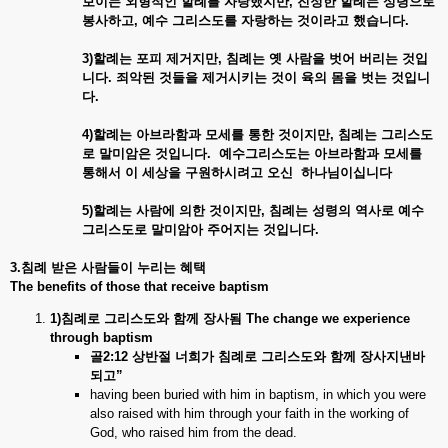
보이는
외형적인
할례를
자랑했지만,
진정한
할례는
성령으로
봉사하고,
예수
그리스도를
자랑하는
것이라고
했습니다.
3)
할례는
포피
제거지만,
침례는
옛
사람을
벗어
버리는
것입
니다.
죄악된
것들을
제거시키는
것이
육의
몸을
벗는
것입니
다.
4)
할례는
아브라함과
모세를
통한
것이지만,
침례는
그리스도
로
말미암은
것입니다. 예수그리스도는 아브라함과
모세를
통해서
이
세상을
구원하시려고
오신
하나님이십니다
5)
할례는
사람에
의한
것이지만,
침례는
성령의
역사로
예수
그리스도로
말미암아
주어지는
것입니다.
3.침례
받은
사람들이
누리는
혜택
The benefits of those that receive baptism
1)침례로
그리스도와
함께
장사됨
The change we experience
through baptism
골2:12
상반절
너희가
침례로
그리스도와
함께
장사지낸바
되고
”
having been buried with him in baptism, in which you were
also raised with him through your faith in the working of
God, who raised him from the dead.