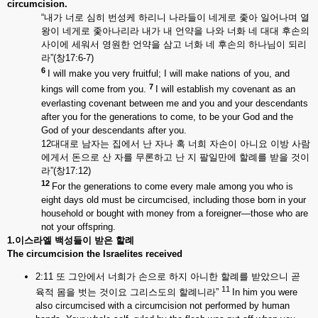
circumcision.
“내가 너로 심히 번성케 하리니 나라들이 네게로 좇아 일어나며 열
왕이 네게로 좇아나리라 내가 내 언약을 나와 너화 네 대대 후손의
사이에 세워서 영원한 언약을 삼고 너화 네 후손의 하나님이 되리
라”(창17:6-7)
6
I will make you very fruitful; I will make nations of you, and
7
kings will come from you.
I will establish my covenant as an
everlasting covenant between me and you and your descendants
after you for the generations to come, to be your God and the
God of your descendants after you.
12대대로 남자는 집에서 난 자나 혹 너희 자손이 아니요 이방 사람
에게서 돈으로 산 자를 무론하고 난 지 팔일만에 할례를 받을 것이
라”(창17:12)
12
For the generations to come every male among you who is
eight days old must be circumcised, including those born in your
household or bought with money from a foreigner—those who are
not your offspring.
1.이스라엘
백성들이
받은
할례
The circumcision the Israelites received
2:11 또 그안에서 너희가 손으로 하지 아니한 할례를 받았으니 곧
11
육적 몸을 벗는 것이요 그리스도의 할례니라”
In him you were
also circumcised with a circumcision not performed by human