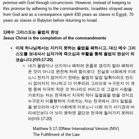
promise with God through circumcision. However, instead of keeping to
this promise by adhering to the commandments, Israelites strayed away
from God and as a consequence spent 430 years as slaves in Egypt, 70
years as slaves in Babylon before returning to Israel.
1)예수
그리스도는
율법의
완성
Jesus Christ is the completion of the commandments
이제 하나님께서는
지키지
못하는
율법을
폐하시고,
대신
예수
그리
스도를
보내셔서
십자가에
죽으심과
부활을
통해
율법의
완성이
되
셨습니다.(
마5:17-20)
내가 율법이나 선지자나 폐하려 온줄로 생각지 말라 폐하러
온 것이 아니요 완전케 하려 함이로다 진실로 너희에게 이르
노니 천지가 없어지기 전에는 율법의 일점 일획이라도 반드
시 없어지지 아니하고 다 이루리라 그러므로 누구든지 이 계
명 중에 지극히 작은 것 하나라도 버리고 또 그겉이 사람을
가르치는 자는 천국에서 지극히 작다 일컬음을 받을 것이요
누구든지 이를행하며 가르치는 자는 천국에서 크다 일컬음
을 받으리라 내가 너희에게 이르노니 너희 의가 서기관과 바
리새인보다 더 낫지 못하면 결단코 천국에 들어가지 못하리
라(마5:17-20)
Matthew 5:17-20New International Version (NIV)
The Fulfillment of the Law