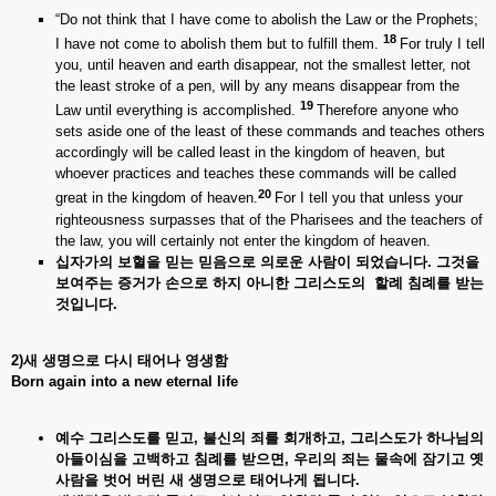
“Do not think that I have come to abolish the Law or the Prophets;
18
I have not come to abolish them but to fulfill them.
For truly I tell
you, until heaven and earth disappear, not the smallest letter, not
the least stroke of a pen, will by any means disappear from the
19
Law until everything is accomplished.
Therefore anyone who
sets aside one of the least of these commands and teaches others
accordingly will be called least in the kingdom of heaven, but
whoever practices and teaches these commands will be called
20
great in the kingdom of heaven.
For I tell you that unless your
righteousness surpasses that of the Pharisees and the teachers of
the law, you will certainly not enter the kingdom of heaven.
십자가의 보혈을
믿는
믿음으로
의로운
사람이
되었습니다.
그것을
보여주는
증거가
손으로
하지
아니한
그리스도의
할례
침례를
받는
것입니다.
2)새
생명으로
다시
태어나
영생함
Born again into a new eternal life
예수 그리스도를
믿고,
불신의
죄를
회개하고,
그리스도가
하나님의
아들이심을
고백하고
침례를
받으면,
우리의
죄는
물속에
잠기고
옛
사람을
벗어
버린
새
생명으로
태어나게
됩니다.