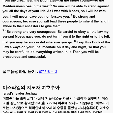
from the great river, the Euphrates—all the Hittite country—to the
5
Mediterranean Sea in the west.
No one will be able to stand against
you all the days of your life. As I was with Moses, so I will be with
6
you; I will never leave you nor forsake you.
Be strong and
courageous, because you will lead these people to inherit the land I
swore to their ancestors to give them.
7
“Be strong and very courageous. Be careful to obey all the law my
servant Moses gave you; do not turn from it to the right or to the left,
8
that you may be successful wherever you go.
Keep this Book of the
Law always on your lips; meditate on it day and night, so that you
may be careful to do everything written in it. Then you will be
prosperous and successful.
설교음성파일 듣기 :
072218.mp3
이스라엘의 지도자 여호수아
Israel's leader Joshua
여호수아는 출애굽기 17장에 처음나오는 자로서 아멜렉과 전투에서 이스
라엘 장군으로 활약했으며(출17:8-16) 이후에 모세의 시종(부관: 히브리어
로는 므샤렛)으로 회막안에서 모세의 수종을 들었습니다.(출33:11) 여호수
아는 에브라임 지파의 대표자로서 가나안 땅을 정찰하러 갔던 자다(민