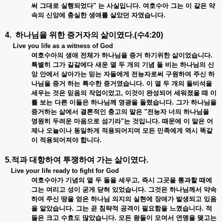
써 그대로 실행되었다" 는 사실입니다. 여호수아 그는 이 같은 약
속의 신앙에 충실한 생애를 살았던 자였습니다.
4. 하나님을 위한 증거자의 삶이였다.(수4:20)
Live you life as a witness of God
여호수아의 생애 전체가 하나님을 증거 하기위한 삶이었습니다.
특별히 그가 길갈에다 새운 열 두 개의 기념 돌 비는 하나님의 신
앙 안에서 살아가는 믿는 자들에게 전능자로써 구원하여 주신 하
나님을 증거 하는 특수한 증거였습니다. 이 열 두 개의 돌비석을
세우는 것은 믿음의 작업이었고, 이것이 완성되어 세워졌을 때 이
를 보는 다른 이들은 하나님께 영광을 돌렸습니다. 그가 하나님을
증거하는 삶에서 결론적인 충고의 말은 "전능자 너의 하나님을
영원히 두려운 마음으로 섬기라"는 것입니다. 때문에 이 말은 어
제나 오늘이나 동일하게 적용되어지며 모든 민족에게 역시 똑같
이 적용되어져야 합니다.
5.적과 대항하여 투쟁하여 가는 삶이였다.
Live your life ready to fight for God
여호수아가 기념의 열 두 돌을 세우고, 즉시 그곳을 통과할 때에
그는 여리고 성이 굳게 닫혀 있었습니다. 그것은 하나님께서 약속
하여 주신 땅을 얻은 하나님 의지의 실현에 장애가 발생되고 있음
을 알았습니다. 그는 곧 침략적 공격이 필요함을 느꼈습니다. 적
들은 크고 수효도 많았습니다. 모든 왕들이 모여서 연맹을 맺고는