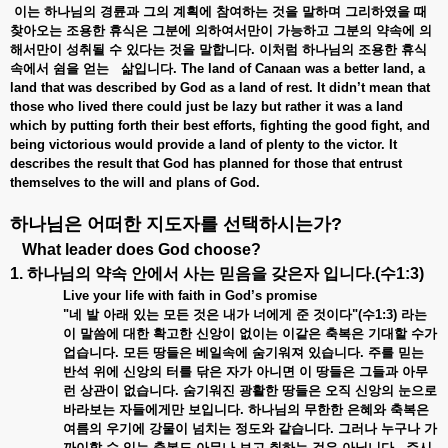
이는 하나님의 경륜과 그의 계획에 참여하는 것을 말하며 그리하였을 때
찾아오는 조용한 휴식은 그분에 의하여서만이 가능하고 그분의 약속에 의
해서만이 성취될 수 있다는 것을 말합니다. 이처럼 하나님의 조용한 휴식
속에서 쉼을 얻는 삶입니다.
The land of Canaan was a better land, a
land that was described by God as a land of rest. It didn’t mean that
those who lived there could just be lazy but rather it was a land
which by putting forth their best efforts, fighting the good fight, and
being victorious would provide a land of plenty to the victor. It
describes the result that God has planned for those that entrust
themselves to the will and plans of God.
하나님은 어떠한 지도자를 선택하시는가
?
What leader does God choose?
1. 하나님의 약속 안에서 사는 믿음을 갖은자 입니다.(수1:3)
Live your life with faith in God’s promise
"네 발 아래 있는 모든 것은 내가 너에게 준 것이다"(수1:3) 라는
이 말씀에 대한 확고한 신앙이 없이는 이같은 축복은 기대할 수가
업습니다. 모든 땅들은 베일속에 숨기워져 있습니다. 주를 믿는
반석 위에 신앙의 터를 닦은 자가 아니면 이 땅들은 그들과 아무
런 상관이 없습니다. 숨기워진 광활한 땅들은 오직 신앙의 눈으로
바라보는 자들에게만 보입니다. 하나님의 무한한 은혜와 축복은
여름의 우기에 강물이 넘치는 정도와 같습니다. 그러나 누구나 가
까이할 수 있는 축복도 아무나 보고 취하는 것은 아닙니다. 주시