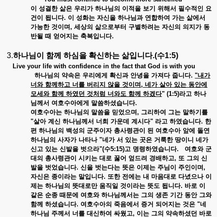
이 성결한 삶은 우리가 하나님의 이적을 보기 위해서 필수적인 요
건이 됩니다. 이 성화는 자신을 하나님과 연합하여 가는 삶에서
가능한 것이며, 세상의 삶으로부터 구별하려는 자신의 의지가 동
반될 때 얻어지는 축복입니다.
3.
하나님이 함께 하심을 확신하는 삶입니다.(수1:5)
Live your life with confidence in the fact that God is with you
하나님의 약속은 우리에게 확신과 안녕을 가져다 줍니다.
"내가
너와 함께하고 너를 버리지 않을 것이며, 네가 살아 있는 동안에
모세와 함께 하였던 것처럼 너와도 함께 하겠다
" (1:5)라고 하나
님께서 여호수아에게 말씀하셨습니다.
여호수아는 하나님의 말씀을 믿었으며, 그리하여 그는 말하기를
"살아 계신 하나님께서 너희 가운데 계시다" 라고 하였습니다. 한
편 하나님의 백성의 군주이자 총사령관이 된 여호수아 앞에 돌연
하나님의 사자가 나타나 "네가 서 있는 곳은 거룩한 땅이니 네가
신고 있는 신발을 벗으라"(수5:15)고 명령하였습니다. 여호와 군
대의 총사령관이 시키는 대로 꿇어 엎드려 경배하고, 또 그의 신
발을 벗었습니다. 신을 벗는다는 뜻은 이제는 주님이 주인이며,
자신은 종이라는 말입니다. 또한 전에는 내 마음대로 다녔으나 이
제는 하나님의 뜻대로만 움직일 것이라는 뜻도 됩니다. 바로 이
같은 순종 때문에 여호와 하나님께서는 그의 생존 기간 동안 그와
함께 하셨습니다. 여호수아의 죽음에서 증거 되어지는 것은 "네
하나님 주께서 너를 대신하여 싸웠고, 이는 그의 약속하셨던 바로