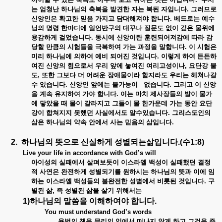
는 엄청난 하나님의 축복을 발견한 자는 복된 자입니다. 그러므로
신앙인은 확고한 믿음 가지고 담대해져야 합니다. 베드로는 예수
님의 명령 한마디에 일언반구의 대꾸나 질문도 없이 깊은 물위에
용감하게 걸었습니다. 동시에 신앙이란 훈련되어져감에 따라 감
당할 만큼의 시험들을 극복하여 가는 과정을 말합니다. 이 시험은
미리 하나님에 의하여 예비 되어진 것입니다. 이렇게 하여 든든하
여진 신앙의 힘으로서 우리 앞에 놓여진 여리고성이나, 요단강 물
도, 또한 그보다 더 어려운 장애물이라 할지라도 우리는 헤쳐나갈
수 있습니다. 신앙인 앞에는 불가능이 없습니다. 그리고 이 신앙
을 계속 유지하여 가야 합니다. 이는 마치 제사장들의 발이 물가
에 닿았을 때 물이 갈라지고 그들이 물 한가운데 가는 동안 요단
강이 합쳐지지 못했던 사실에서도 알수있습니다. 그리스도인의
삶은 하나님의 약속 안에서 사는 믿음의 삶입니다.
2. 하나님의 뜻으로 신실하게 성별되는삶입니다.(수1:8)
Live your life in accordance with God’s will
아이성의 실패에서 살펴보듯이 이스라엘 백성이 실패했던 결정
적 사연은 완전하게 성별되기를 원하시는 하나님의 뜻과 이에 임
하는 이스라엘 백성들의 불완전한 성별에서 비롯된 것입니다. 구
별된 삶, 즉 성별된 삶을 살기 위해서는
1)하나님의 말씀을 이해하여야 합니다.
You must understand God’s words
율법의 책을 무리의 입에서 떠나지 않게 하고 그것을 주