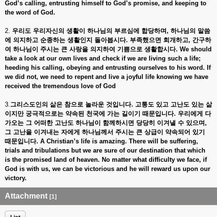
God’s calling, entrusting himself to God’s promise, and keeping to
the word of God.
2.
우리도 우리자신의 생활이 하나님의 부르심에 합당하며
, 하나님의 말씀
에 의지하고 순종하는 생활인지 돌아봅시다. 부족했으면 회개하고, 간구하
여 하나님이 주시는 큰 사랑을 의지하여 기쁨으로 생활합시다. We should
take a look at our own lives and check if we are living such a life;
heeding his calling, obeying and entrusting ourselves to his word. If
we did not, we need to repent and live a joyful life knowing we have
received the tremendous love of God
3.
그리스도인의 삶은 참으로 놀라운 것입니다
. 고통도 있고 고난도 있는 삶
이지만 궁극적으로는 약속된 천국에 가는 길이기 때문입니다. 우리에게 다
가오는 그 어떠한 고난도 하나님이 함께하시면 당당히 이겨낼 수 있으며,
그 고난을 이겨내는 자에게 하나님께서 주시는 큰 상급이 약속되어 있기
때문입니다. A Christian’s life is amazing. There will be suffering,
trials and tribulations but we are sure of our destination that which
is the promised land of heaven. No matter what difficulty we face, if
God is with us, we can be victorious and he will reward us upon our
victory.
Attachment
[1]