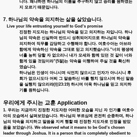
니다. 왜냐하면 하나님의 이름을 추구하지 않고 승리를 원하였는
지 모르기 때문입니다.
7. 하나님의 약속을 의지하는 삶을 살았습니다.
Live your life entrusting yourself to God’s promise
진정한 지도자는 하나님의 약속을 믿고 의지하는 자입니다. 하나
님의 약속은 신실하며 반드시 성취되어지므로 하나님의 약속을
의지하여 직무를 감당하고 수행해야 합니다. 여호수아는 아브라
함에게 약속하신 약속을 그대로 믿고 의지했습니다.”너의 평생에
너흘 능히 당할 자 없으리니 내가 모세와 함께 있던 것 같이 너와
함게 있을 것임이라”(5절)는 약속을 이행하여 주실 것을 확신하
였습니다.
하나님은 인생이 아니시며 식언치 않으시고 인자가 아니시니 후
회가 없으시도다 어찌 그 말씀하신 바를 행치 않으시며 하신 말씀
을 실행치 않으리랴(민23:19) 하시며 더욱 하나님을 믿고 의지하
기를 원하십니다.
우리에게 주시는 교훈
Application
1. 우리는 지금까지 진정한 지도자란 어떠한 모습을 지닌 자 인가를 여호수
아의 모습에서 살펴보았습니다
. 하나님의 부르심에 온전히 순종하며, 하나
님의 약속을 의지하고 말씀을 지켜 행할 때 진정한 지도자로 인정을 받았
음을 보았습니다. We observed what it means to be God’s chosen
leader through Joshua. It is a person that is completely obedient to