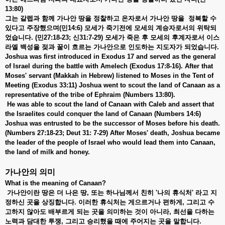
13:80)
그는 갈렙과 함께 가나안 땅을 정찰하고 온자로서 가나안 땅을 정복할 수
있다고 주장했으며(민14:6) 모세가 죽기전에 모세의 계승자로서의 위탁되
었습니다. (민27:18-23; 신31:7-29) 모세가 죽은 후 모세의 후계자로서 이스
라엘 백성을 젖과 꿀이 흐르는 가나안으로 인도하는 지도자가 되었습니다.
Joshua was first introduced in Exodus 17 and served as the general
of Israel during the battle with Amelech (Exodus 17:8-16). After that
Moses' servant (Makkah in Hebrew) listened to Moses in the Tent of
Meeting (Exodus 33:11) Joshua went to scout the land of Canaan as a
representative of the tribe of Ephraim (Numbers 13:80).
He was able to scout the land of Canaan with Caleb and assert that
the Israelites could conquer the land of Canaan (Numbers 14:6)
Joshua was entrusted to be the successor of Moses before his death.
(Numbers 27:18-23; Deut 31: 7-29) After Moses' death, Joshua became
the leader of the people of Israel who would lead them into Canaan,
the land of milk and honey.
가나안의 의미
What is the meaning of Canaan?
가나안이란 땅은 더 나은 땅, 또는 하나님께서 친히 '나의 휴식처' 라고 지
정하신 곳을 상징합니다. 이러한 휴식처는 게으르거나 편하게, 그리고 수
고하지 않아도 배부르게 되는 곳을 의미하는 것이 아니라, 최선을 다하는
노력과 담대한 투쟁, 그리고 승리했을 때에 주어지는 곳을 말합니다.