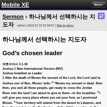
Mobile XE
Menu
Sermon
› 하나님께서 선택하시는 지
도자
admin | 2018.07.22 02:58:07 |
Skip to menu
하나님께서 선택하시는 지도자
God’s chosen leader
여호수아서 1:1-18
Joshua 1 New International Version (NIV)
Joshua Installed as Leader
1 After the death of Moses the servant of the Lord, the Lord said to
2
Joshua son of Nun, Moses’ aide:
“Moses my servant is dead. Now
then, you and all these people, get ready to cross the Jordan
3
River into the land I am about to give to them—to the Israelites.
I
will give you every place where you set your foot, as I promised
4
Moses.
Your territory will extend from the desert to Lebanon, and