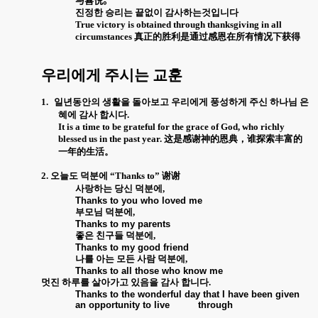
与喜悦
。
진정한 승리는 끝없이 감사하는것입니다
True victory is obtained through thanksgiving in all
circumstances
真正的
胜利是通过感恩在所有情况下获得
우리에게 주시는 교훈
1.
일년동안의 생활을 돌아보고 우리에게 풍성하게 주신 하나님 은
혜에 감사 합시다
.
It is a time to be grateful for the grace of God, who richly
blessed us in the past year.
这是感谢神的恩典
，
谁探索丰富的
一年的生活
。
2.
오늘도 덕분에
“Thanks to”
谢谢
사랑하는
당신
덕분에
,
Thanks to you who loved me
부모님
덕분에
,
Thanks to my parents
좋은
친구들
덕분에
,
Thanks to my good friend
나를
아는
모든
사람
덕분에
,
Thanks to all those who know me
멋진
하루를
살아가고
있음을
감사
합니다
.
Thanks to the wonderful day that I have been given
an opportunity to live
through