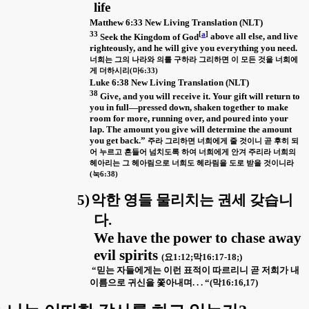
life
Matthew 6:33 New Living Translation (NLT)
33
[
a
]
Seek the Kingdom of God
above all else, and live
righteously, and he will give you everything you need.
너희는 그의 나라와 의를 구하라 그리하면 이 모든 것을 너희에
게 더하시리
(
마
6:33)
Luke 6:38 New Living Translation (NLT)
38
Give, and you will receive it. Your gift will return to
you in full—pressed down, shaken together to make
room for more, running over, and poured into your
lap. The amount you give will determine the amount
you get back.”
주라 그리하면 너희에게 줄 것이니 곧 후히 되
어 누르고 흔들어 넘치도록 하여 너희에게 안겨 주리라 너희의
헤아리는 그 헤아림으로 너희도 헤라림을 도로 받을 것이니라
(
눅
6:38)
5)
악한 영들 물리치는 권세 갖습니
다
.
We have the power to chase away
evil spirits
(
요
1:12;
막
16:17-18;)
“
믿는 자들에게는 이런 표적이 따르리니 곧 저희가 내
이름으로 귀신을 쫓아내며
. . . “(
막
16:16,17)