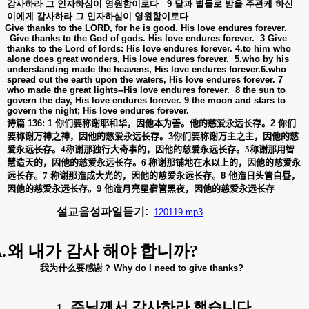
감사하라
그
인자하심이
영원함이로다
9
달과
별들로
밤을
주관케
하신
이에게
감사하라
그
인자하심이
영원함이로다
Give thanks to the LORD, for he is good. His love endures forever.
Give thanks to the God of gods. His love endures forever.
3 Give
thanks to the Lord of lords: His love endures forever. 4.to him who
alone does great wonders, His love endures forever.
5.who by his
understanding made the heavens, His love endures forever.6.who
spread out the earth upon the waters, His love endures forever. 7
who made the great lights--His love endures forever.
8 the sun to
govern the day, His love endures forever. 9 the moon and stars to
govern the night; His love endures forever.
诗
篇
136: 1
你
们
要
称
谢
耶和
华
，因他本
为
善。他的慈
爱
永
远长
存。
2
你
们
要
称
谢
万神之神，因他的慈
爱
永
远长
存
。
3
你
们
要
称
谢
万主之主，因他的慈
爱
永
远长
存。
4
称
谢
那
独
行大奇事的，因他的慈
爱
永
远长
存。
5
称
谢
那用智
慧造天的，因他的慈
爱
永
远长
存。
6
称
谢
那
铺
地在水以上的，因他的慈
爱
永
远长
存。
7
称
谢
那造成大光的，因他的慈
爱
永
远长
存。
8
他造日
头
管白
昼
，
因他的慈
爱
永
远长
存。
9
他造月亮星宿管黑夜，因他的慈
爱
永
远长
存
설교음성파일듣기:
120119.mp3
.
왜 내가 감사 해야 합
니까
?
我
为
什
么
要感
谢
？
Why do I need to give thanks?
주님께서 감사하라 했습니다
1.