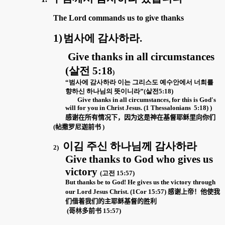
The Lord commands us to give thanks
1)
범사에 감사하라
.
Give thanks in all circumstances
(
살전
5:18
)
“
범사에 감사하라 이는 그리스도 예수안에서 너희를
향하신 하나님의 뜻이니라
”(
살전
5:18)
Give thanks in all circumstances, for this is God's
will for you in Christ Jesus. (1 Thessalonians
5:18)
)
感
谢
在所有情
况
下，因
为这
是神在基督耶
稣
里向
你
们
(
帖撒
罗
尼迦前
书
)
이김 주신 하나님께 감사하라
2)
Give thanks to God who gives us
victory
(
고전
15:57)
But thanks be to God! He gives us the victory through
感
他使我
our Lord Jesus Christ. (1Cor 15:57)
谢上帝
！
们借着我们的主耶稣基督的胜利
哥林多前
(
书
15:57)