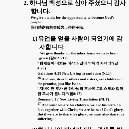
2.
하나님 백성으로 삼아 주셨으니 감사
합니다
.
We give thanks for the opportunity to become God’s
people.
我
们
感
谢
有机
会
成
为
上帝的子民。
1)
유업을 얻을 사람이 되었기에 감
사합니다
.
We give thanks for the inheritance we have been
given (
갈
4:21-31)
“
형제들아 너희는 이삭과 같이 약속의 자녀라
”(
갈
4:28)
Galatians 4:28 New Living Translation (NLT)
28
And you, dear brothers and sisters, are children of
the promise, just like Isaac.
“
자녀이면 후사 곧 하나님의 후사요 그리스도와 함께
한 후사가 됩니다
.”(
롬
8:17)
Romans 8:17 New Living Translation (NLT)
17
And since we are his children, we are his heirs. In
fact, together with Christ, we are heirs of God’s glory.
But if we are to share his glory, we must also share his
suffering.