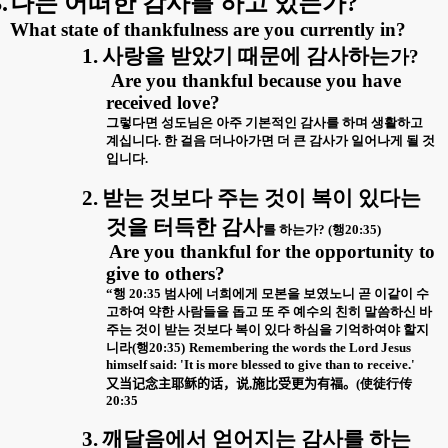
.
나는 어떠한 감사를 하고 있는가
?
What state of thankfulness are you currently in?
1.
사랑을 받았기 때문에 감사하는
가
?
Are you thankful because you have
received love?
그렇다면 성도님은 아주 기본적인 감사를 하며 생활하고
계십니다
.
한 걸음 더나아가면 더 큰 감사가 일어나게 될 것
입니다
.
2.
받는 것보다 주는 것이 복이 있다는
것을 터득한 감사
를 하는가
? (
행
20:35)
Are you thankful for the opportunity to
give to others?
“
행
20:35
범사에 너희에게 모본을 보였노니 곧 이같이 수
고하여 약한 사람들을 돕고 또 주 예수의 친히 말씀하신 바
주는 것이 받는 것보다 복이 있다 하심을 기억하여야 할지
니라
(
행
20:35)
Remembering the words the Lord Jesus
himself said: 'It is more blessed to give than to receive.'
又
施比受更
使徒行
当
记念主耶稣的话
，
说
,
为有福
。
(
传
20:35
3.
깨달음에서 얻어지는 감사를 하는