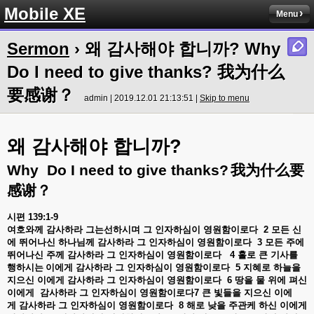
Mobile XE
Menu
Sermon
› 왜 감사해야 합니까? Why
Do I need to give thanks? 我为什么
要感谢？
admin | 2019.12.01 21:13:51 |
Skip to menu
왜
감사해야
합니까
?
我
Why Do I need to give thanks?
为什么要
感谢
？
시편
139:1-9
여호와께
감사하라
그는
선하시며
그
인자하심이
영원함이로다
2
모든
신
에
뛰어나신
하나님께
감사하라
그
인자하심이
영원함이로다
3
모든
주에
뛰어나신
주께
감사하라
그
인자하심이
영원함이로다
4
홀로
큰
기사를
행하시는
이에게
감사하라
그
인자하심이
영원함이로다
5
지혜로
하늘을
지으신
이에게
감사하라
그
인자하심이
영원함이로다
6
땅을
물
위에
펴신
이에게
감사하라
그
인자하심이
영원함이로다
7
큰
빛들을
지으신
이에
게
감사하라
그
인자하심이
영원함이로다
8
해로
낮을
주관케
하신
이에게