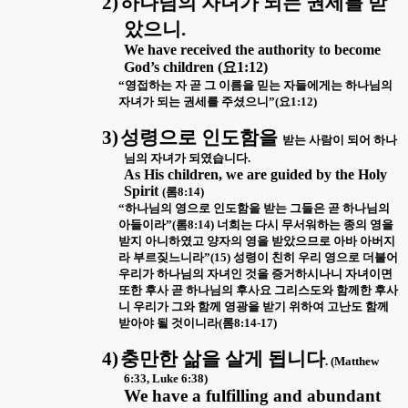
2)
하나님의 자녀가 되는 권세를 받
았으니
.
We have received the authority to become
God’s children (
요
1:12)
“
영접하는 자 곧 그 이름을 믿는 자들에게는 하나님의
자녀가 되는 권세를 주셨으니
”(
요
1:12)
3)
성령으로 인도함을
받는 사람이 되어 하나
님의 자녀가 되였습니다
.
As His children, we are guided by the Holy
Spirit
(
롬
8:14)
“
하나님의 영으로 인도함을 받는 그들은 곧 하나님의
아들이라
”(
롬
8:14)
너희는 다시 무서워하는 종의 영을
받지 아니하였고 양자의 영을 받았으므로 아바 아버지
라 부르짖느니라
”(15)
성령이 친히 우리 영으로 더불어
우리가 하나님의 자녀인 것을 증거하시나니 자녀이면
또한 후사 곧 하나님의 후사요 그리스도와 함께한 후사
니 우리가 그와 함께 영광을 받기 위하여 고난도 함께
받아야 될 것이니라
(
롬
8:14-17)
4)
충만한 삶을 살게 됩니다
. (Matthew
6:33, Luke 6:38)
We have a fulfilling and abundant