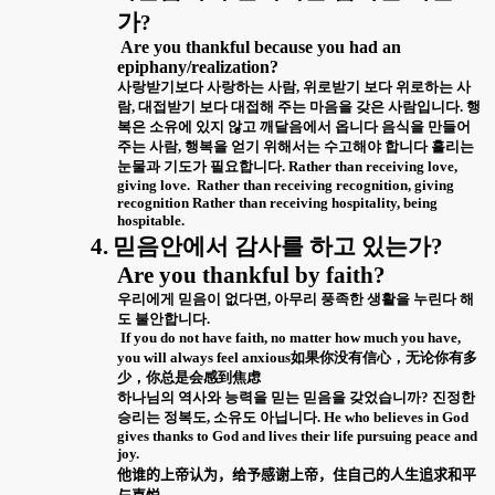
가
?
Are you thankful because you had an
epiphany/realization?
사랑받기보다 사랑하는 사람
,
위로받기 보다 위로하는 사
람
,
대접받기 보다 대접해 주는 마음을 갖은 사람입니다
.
행
복은 소유에 있지 않고 깨달음에서 옵니다 음식을 만들어
주는 사람
,
행복을 얻기 위해서는 수고해야 합니다 흘리는
눈물과 기도가 필요합니다
. Rather than receiving love,
giving love.
Rather than receiving recognition, giving
recognition Rather than receiving hospitality, being
hospitable.
4.
믿음안에서 감사를 하고 있는가
?
Are you thankful by faith?
우리에게 믿음이 없다면
,
아무리 풍족한 생활을 누린다 해
도 불안합니다
.
If you do not have faith, no matter how much you have,
如果
无
you will always feel anxious
你没有信心
，
论你有多
少
，
你
总是
会感到焦
虑
하나님의 역사와 능력을 믿는 믿음을 갖었습니까
?
진정한
승리는 정복도
,
소유도 아닙니다
. He who believes in God
gives thanks to God and lives their life pursuing peace and
joy.
他
住自己的人生追求和平
谁的上帝认为
，
给予感谢上帝
，