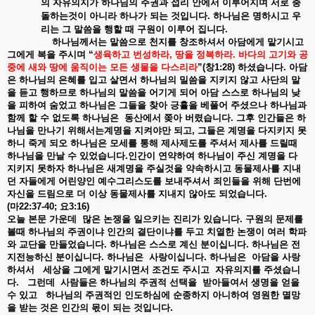
의
자유의지가
하나님의
주권과
섭리
안에서
이루어지며
서로
충
돌하는것이
아니라
하나가
되는
것입니다
.
하나님은
명하시고
우
리는
그
말씀을
행할
때
구원이
이루어
집니다
.
하나님께서는
말씀으로
천지를
창조하셔서
아담에게
맡기시고
그에게
복을
주시며
“
생육하고
번성하라
,
땅을
정복하라
.
바다의
고기와
공
중에
새와
땅에
움직이는
모든
생물을
다스리라
”(
창
1:28)
하셨습니다
.
아담
은
하나님의
은혜를
입고
살면서
하나님의
밀씀을
지키지
않고
사단의
말
을
듣고
행하므로
하나님의
말씀을
어기게
되어
아담
스스로
하나님의
낮
을
피하여
숨었고
하나님은
그들을
찾아
긍휼을
베풀어
주셨으나
하나님과
함께
할
수
없도록
하나님은
동산에서
쫒아
버렸습니다
.
그후
인간들은
하
나님을
만나기
위해서는계명을
지켜야만
되고
,
그들은
계명을
다지키지
못
하니
죽게
되오
하나님은
모세를
통해
제사제도를
주셔서
제사를
드릴때
하나님을
만날
수
있었습니다
.
인간이
연약하여
하나님이
주신
계명을
다
지키지
못하자
하나님은
새계명을
주실것을
약속하시고
동물제사를
지내
던
자들에게
어린양인
예수그리스도를
보내주셔서
죄인들을
위해
단번에
자신을
드림으로
더
이상
동물제사를
지내지
않아도
되었습니다
.
(
마
22:37-40;
요
3:16)
오늘
본문
가운데
많은
논쟁을
일으키는
진리가
있습니다
.
구원의
문제를
볼때
하나님의
주권이냐
인간의
결단이냐를
두고
치열한
논쟁이
여러
학파
와
교단을
만들었습니다
.
하나님은
스스로
계신
분이십니다
.
하나님은
전
지전능하신
분이십니다
.
하나님은
사랑이십니다
.
하나님은
아담을
사랑
하셔서
세상을
그에게
맡기시면서
조건도
주시고
자유의지를
주셨습니
다
.
그런데
사람들은
하나님의
주권적
선택을
받아들여서
생명을
얻을
수
있고
하나님의
주권적인
인도하심에
순종하지
아니하여
영원한
멸망
을
받는
것은
인간의
몫이
되는
것입니다
.