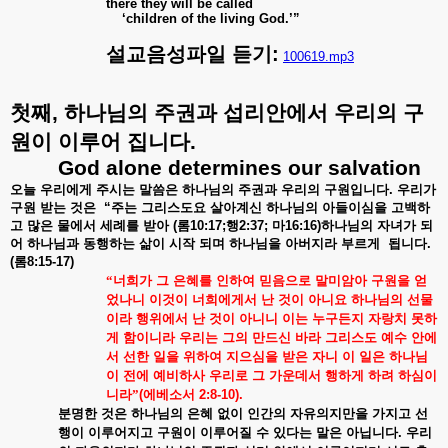
there they will be called
‘children of the living God.’”
설교음성파일 듣기:
100619.mp3
첫째
,
하나님의
주권과
섭리안에서
우리의
구
원이
이루어
집니다
.
God alone determines our salvation
오늘
우리에게
주시는
말씀은
하나님의
주권과
우리의
구원입니다
.
우리가
구원
받는
것은
“
주는
그리스도요
살아계신
하나님의
아들이심을
고백하
고
많은
물에서
세례를
받아
(
롬
10:17;
행
2:37;
마
16:16)
하나님의
자녀가
되
어
하나님과
동행하는
삶이
시작
되며
하나님을
아버지라
부르게
됩니다
.
(
롬
8:15-17)
“너희가
그
은혜를
인하여
믿음으로
말미암아
구원을
얻
었나니
이것이
너희에게서
난
것이
아니요
하나님의
선물
이라
행위에서
난
것이
아니니
이는
누구든지
자랑치
못하
게
함이니라
우리는
그의
만드신
바라
그리스도
예수
안에
서
선한
일을
위하여
지으심을
받은
자니
이
일은
하나님
이
전에
예비하사
우리로
그
가운데서
행하게
하려
하심이
니라”
(
에베소서
2:8-10).
분명한
것은
하나님의
은혜
없이
인간의
자유의지만을
가지고
선
행이
이루어지고
구원이
이루어질
수
있다는
말은
아닙니다
.
우리