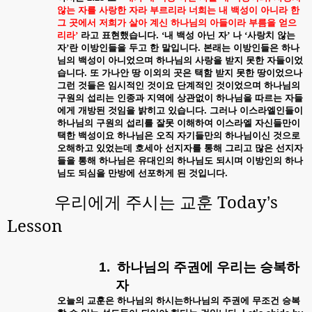
않는
자를
사랑한
자라
부르리라
너희는
내
백성이
아니라
한
그
곳에서
저희가
살아
계신
하나님의
아들이라
부름을
얻으
리라’
라고
표현했습니다
.
‘내
백성
아닌
자’
나
‘사랑치
않는
자’란
이방인들을
두고
한
말입니다
.
본래는
이방인들은
하나
님의
백성이
아니었으며
하나님의
사랑을
받지
못한
자들이었
습니다
.
또
가나안
땅
이외의
곳은
택함
받지
못한
땅이었으나
그런
것들은
임시적인
것이요
단계적인
것이었으며
하나님의
구원의
섭리는
인종과
지역에
상관없이
하나님을
따르는
자들
에게
개방된
것임을
밝히고
있습니다
.
그러나
이스라엘인들이
하나님의
구원의
섭리를
잘못
이해하여
이스라엘
자신들만이
택한
백성이요
하나님은
오직
자기들만의
하나님이신
것으로
오해하고
있었는데
호세아
선지자를
통해
그리고
많은
선지자
들을
통해
하나님은
유대인의
하나님도
되시며
이방인의
하나
님도
되심을
만방에
선포하게
된
것입니다
.
우리에게 주시는 교훈
Today
s
’
Lesson
1.
하나님의
주권에
우리는
승복하
자
오늘의
교훈은
하나님의
하시는하나님의
주권에
무조건
승복