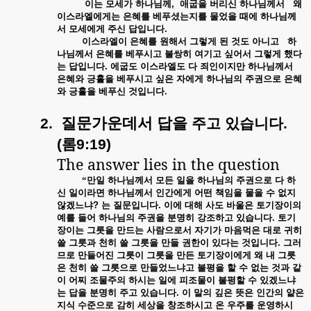
이는
모세가
하나님께
,
애굽을
버리신
하나님께서
왜
이스라엘에게는
은혜를
베푸셨는지를
물었을
때에
하나님께
서
모세에게
주신
답입니다
.
이스라엘이
은혜를
원해서
그렇게
된
것도
아니고
하
나님께서
은혜를
베푸시고
불쌍히
여기고
싶어서
그렇게
했다
는
답입니다
.
에굽도
이스라엘도
다
죄인이지만
하나님께서
은혜와
긍휼을
베푸시고
싶은
자에게
하나님의
주권으로
은혜
와
긍휼을
베푸신
것입니다
.
질문가운데서 답을
2.
주고
있습니다
.
(
롬
9:19)
The answer lies in the question
“만일
하나님께서
모든
일을
하나님의
주권으로
다
하
신
일이라면
하나님께서
인간에게
어떤
책임을
물을
수
없지
않겠느냐
?
는
질문입니다
.
이에
대해
사도
바울은
토기장이의
예를
들어
하나님의
주권을
분명히
강조하고
있습니다
.
토기
장이는
그릇을
만드는
사람으로서
자기가
마음먹은
대로
귀히
쓸
그릇과
천히
쓸
그릇을
만들
권한이
있다는
것입니다
.
그러
므로
만들어진
그릇이
그릇을
만든
토기장이에게
왜
내
그릇
은
천히
쓸
그릇으로
만들었느냐고
불평을
할
수
없는
것과
같
이
어찌
조물주의
하시는
일에
피조물이
불평할
수
있겠느냐
는
답을
분명히
주고
있습니다
.
이
말의
깊은
뜻은
인간의
얕은
지식
수준으로
감히
세상을
창조하시고
온
우주를
운영하시