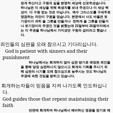
얻게
하신다고
구원의
길을
분명히
세상에
선포하셨습니다
.
하나님은
이
세상을
위해
독생자를
보내
주셨으나
이
세상
백
성이
다
구원
얻는
것은
아닙니다
.
예수
그리스도를
구세주로
영접하는
자만이
구원을
얻습니다
.
본문에서
사도
바울은
토
기장이가
귀히
쓸
그릇을
만들거나
천하게
쓸
그릇을
만들거
나
토기장이의
주권인
것을
밝혔는데
22
절부터
26
절까지에서
는
이
주권을
하나님께서
가지셨던
구원의
섭리라고
했습니
다
.
.
죄
인들의 심판을 오래 참으시고 기다리십
니다
.
God is patient with sinners and their
punishment
하나님께서는
회개하지
않아
심판
받기로
예정된
죄인들
을
향해
당장
심판하시지
않으시고
회개의
기회를
주시기
위
해
심판의
시기를
오래
참으심으로
늦추시는
것도
하나님의
주권에
속한
것임을
밝히고
있습니다
.
.
회
개하는자들이 믿음을 지켜 나가도록 인
도하십니
다
.
God guides those that repent maintaining their
faith
반면에
회개하여
하나님께서
예비하신
영광을
얻기로
예