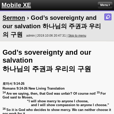
Mobile XE
Menu
Sermon
› God’s sovereignty and
our salvation 하나님의 주권과 우리
의 구원
admin | 2019.10.06 20:47:31 |
Skip to menu
God’s sovereignty and our
salvation
하나님의
주권과
우리의
구원
로마서
9:14-26
Romans 9:14-26 New Living Translation
14
15
Are we saying, then, that God was unfair? Of course not!
For
God said to Moses,
“I will show mercy to anyone I choose,
and I will show compassion to anyone I choose.”
16
So it is God who decides to show mercy. We can neither choose it
nor work for it.