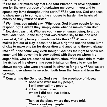
17
For the Scriptures say that God told Pharaoh, “I have appointed
you for the very purpose of displaying my power in you and to
18
spread my fame throughout the earth.”
So you see, God chooses
to show mercy to some, and he chooses to harden the hearts of
others so they refuse to listen.
19
Well then, you might say, “Why does God blame people for not
responding? Haven’t they simply done what he makes them do?”
20
No, don’t say that. Who are you, a mere human being, to argue
with God? Should the thing that was created say to the one who
21
created it, “Why have you made me like this?”
When a potter
makes jars out of clay, doesn’t he have a right to use the same lump
of clay to make one jar for decoration and another to throw garbage
22
into?
In the same way, even though God has the right to show his
anger and his power, he is very patient with those on whom his
23
anger falls, who are destined for destruction.
He does this to make
the riches of his glory shine even brighter on those to whom he
24
shows mercy, who were prepared in advance for glory.
And we are
among those whom he selected, both from the Jews and from the
Gentiles.
25
Concerning the Gentiles, God says in the prophecy of Hosea,
“Those who were not my people,
I will now call my people.
And I will love those
whom I did not love before.
26
And,
“Then, at the place where they were told,
‘You are not my people,’