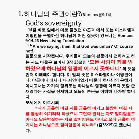
1.
하나님의 주권이란
?
(Romans
롬
9:14)
God
s sovereignty
’
14
절
바로
앞에서
예로
들었던
야곱과
에서
또는
이스라엘과
이방인을
구별하신
하나님께
어떤
잘못이
있느냐는
Romans
9:14-26 New Living Translation
14
Are we saying, then, that God was unfair? Of course
not!
질문으로
시작됩니다
.
우리들이
오늘의
본문에서
전하려고
하
‘모든
사람이
죄를
범
는
사도
바울은
로마서
3
장
23
절인
하였으매
하나님의
영광에
이르지
못하더니
’
의
뜻을
먼저
이해해야
합니다
.
이
말의
뜻은
이스라엘이나
이방인이
나
,
야곱이나
에서나
다
죄인이었기
때문에
하나님의
은혜가
아니고서는
자기의
행위로는
하나님의
영광에
이르지
못할
존
재였다는
사실을
전제하고
오늘의
본문을
이해해
나가야
합니
다
.
모세에게
이르시되
“
내가
긍휼히
여길
자를
긍휼히
여기고
불쌍히
여길
자
를
불쌍히
여기리라
하셨으니
그런즉
원하는
자로
말미암음도
아니요
달음박질하는
자로
말미암음도
아니요
오직
긍휼히
여
기시는
하나님으로
말미암음이
아니라
”
(
출
33:19)
고
했습니
다
.