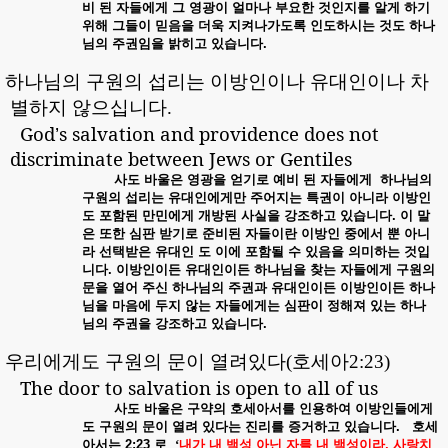
비
된
자들에게
그
영광이
얼마나
부요한
것인지를
알게
하기
위해
그들이
믿음을
더욱
지켜나가도록
인도하시는
것도
하나
님의
주권임을
밝히고
있습니다
.
.
하
나님의 구원의 섭리는 이방인이나 유대인이나 차
별하지 않으십니다
.
God
s salvation and providence does not
’
discriminate between Jews or Gentiles
사도
바울은
영광을
얻기로
예비
된
자들에게
하나님의
구원의
섭리는
유대인에게만
주어지는
특권이
아니라
이방인
도
포함된
만민에게
개방된
사실을
강조하고
있습니다
.
이
말
은
또한
심판
받기로
준비된
자들이란
이방인
중에서
뿐
아니
라
선택받은
유대인
도
이에
포함될
수
있음을
의미하는
것입
니다
.
이방인이든
유대인이든
하나님을
찾는
자들에게
구원의
문을
열어
주신
하나님의
주권과
유대인이든
이방인이든
하나
님을
마음에
두지
않는
자들에게는
심판이
정해져
있는
하나
님의
주권을
강조하고
있습니다
.
.
우
리에게도 구원의 문이 열려있다
(
호세아
2:23)
The door to salvation is open to all of us
사도
바울은
구약의
호세아서를
인용하여
이방인들에게
도
구원의
문이
열려
있다는
진리를
증거하고
있습니다
.
호세
아서는
2:23
로
‘
내가
내
백성
아닌
자를
내
백성이라
,
사랑치