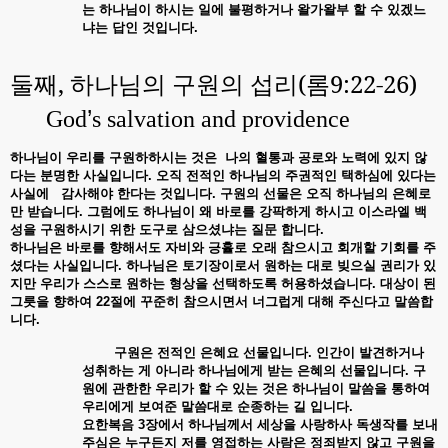
는
하나님이
하시는
일에
불평하거나
왈가왈부
할
수
있겠느
냐는
답인
것입니다
.
둘째
,
하나님의 구원의 섭리
(
롬
9:22-26)
’
God
s salvation and providence
하나님이
우리를
구원하하시는
것은
나의
혈통과
공로와
노력에
있지
않
다는
분명한
사실입니다
.
오직
전적인
하나님의
주권적인
택하심에
있다는
사실에
감사해야
한다는
것입니다
.
구원의
선물은
오직
하나님의
은혜로
만
받습니다
.
그럼에도
하나님이
왜
바로를
강팍하게
하시고
이스라엘
백
성을
구원하시기
위한
도구로
삼으셨냐는
질문
합니다
.
하나님은
바로를
향해서도
자비와
긍휼로
오래
참으시고
회개할
기회를
주
셨다는
사실입니다
.
하나님은
토기장이로서
원하는
대로
빚으실
권리가
있
지만
우리가
스스로
원하는
형상을
선택하도록
허용하셨습니다
.
대상이
된
그릇을
향하여
22
절에
꾸준히
참으시면서
너그럽게
대해
주신다고
말씀합
니다
.
구원은
전적인
은혜요
선물입니다
.
인간이
발견하거나
성취하는
게
아니라
하나님에게
받는
은혜의
선물입니다
.
구
원에
관한한
우리가
할
수
있는
것은
하나님이
말씀을
통하여
우리에게
보여준
말씀대로
순종하는
길
입니다
.
요한복음
3
장에서
하나님께서
세상을
사랑하사
독생작를
보내
주심은
누구든지
저를
영접하는
사람은
정죄받지
않고
구원을