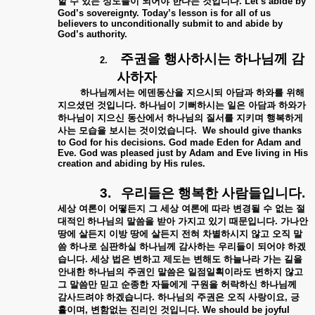
할
수
있는
성도들이
되어야
한다는
것입니다
. Let’s abide by
God’s sovereignty. Today’s lesson is for all of us
believers to unconditionally submit to and abide by
God’s authority.
주권을
행사하시는
하나님께
감
2.
사하자
하나님께서는
에덴동산을
지으시되
아담과
하와를
위해
지으셨던
것입니다
.
하나님이
기뻐하시는
일은
아담과
하와가
하나님이
지으신
동산에서
하나님의
질서를
지키며
행복하게
사는
모습을
보시는
것이었습니다
.
We should give thanks
to God for his decisions. God made Eden for Adam and
Eve. God was pleased just by Adam and Eve living in His
creation and abiding by His rules.
3.
우리들은
행복한
사람들입니다
.
세상
여론이
어떻든지
그
세상
여론에
따라
변경될
수
없는
절
대적인 하나님의
말씀을
받아
가지고
있기
때문입니다
.
가나안
땅에
살든지
이방
땅에
살든지
전혀
차별하시지
않고
오직
말
씀
하나로
심판하실
하나님께
감사하는
우리들이
되어야
하겠
습니다
.
세상
법은
변하고
제도는
변해도
하늘나라
가는
길을
안내한
하나님의
주권인
말씀은
일점일획이라도
변하지
않고
그
말씀만
믿고
순종한
자들에게
구원을
허락하신
하나님께
감사드려야
하겠습니다
.
하나님의
주권은
오직
사랑이요
,
긍
휼이며
,
변함없는
진리인
것입니다
. We should be joyful