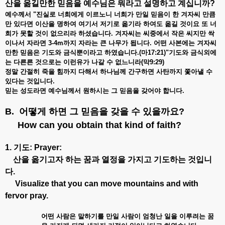
산을 옮길만한
믿음을
예수님은
뭐라고
설명하고
계십니까
?
예수께서 "진실로
너희에게
이르노니
너희가
만일
믿음이
한
겨자씨
만큼
만
있다면
이산을
명하여
여기서
저기로
옮기라
하여도
옮길
것이요
또
너
희가
못할
것이
없으리라
하셨습니다.
겨자씨는
씨중에서
작은
씨지만
싹
이나서
자라면 3-4m
까지
자라는
큰
나무가
됩니다.
어떤
사본에는
겨자씨
만한
믿음은
기도와
금식뿐이라고
하였습니다.(
마17:21)"기도와 금식외에
는 다른른 것으로는 이런유가 나갈 수 없느니라(막9:29)
정말 간절히 죽을
힘까지
다해서
하나님께
간구하면
사탄까지
쫓아낼
수
있다는
것입니다.
믿는
성도라면
예수님께서
원하시는
그
믿음을
갖어야
합니다.
B. 어떻게
하면
그
믿음을
갖을
수
있을까요
?
How can you obtain that kind of faith?
1. 기도: Prayer:
산을 옮기고자 하는 꿈과 열정을 가지고 기도하는 것입니
다.
Visualize that you can move mountains and with
fervor pray.
어떤 사람은 말하기를 만일 사람이 엄청난 일을 이루려는 꿈