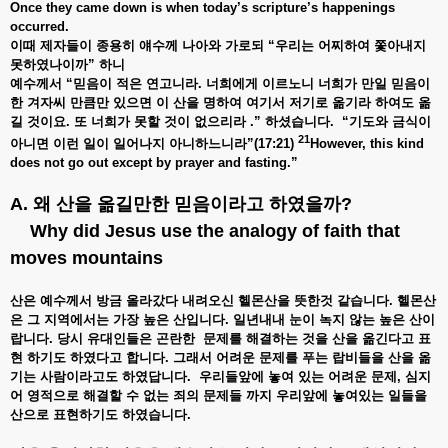
Once they came down is when today’s scripture’s happenings
occurred.
이때
제자들이
종용히
얘수께
나아와
가로되 “
우리는
어찌하여
쫓아내지
못하였나이까”
하니
예수께서 “
믿음이
적은
연고니라.
너희에게
이르노니
너희가
만일
믿음이
한
겨자씨
만큼만
있으면
이
산을
명하여
여기서
저기로
옮기라
하여도
옮
길
것이요.
또
너희가
못할
것이
없으리라 .”
하셨습니다. “
기도와
금식이
21
아니면
이런
일이
일어나지
아니하느니라”(17:21)
However, this kind
does not go out except by prayer and fasting.”
A. 왜
산을
옮길만한
믿음이라고
하였을까
?
Why did Jesus use the analogy of faith that
moves mountains
산은 예수께서
방금
올라갔다
내려오신
헬몬산을
뜻한것
같습니다.
헬몬산
은
그
지역에서는
가장
높은
산입니다.
일년내내
눈이
녹지
않는
높은
산이
랍니다. 당시 유대인들은 곤란한
문제를
해결하는
것을
산을
옮긴다고
표
현
하기도
하였다고
합니다.
그래서
어려운
문제를
푸는
랍비들을
산을
옮
기는
사람이라고도
하였답니다.
우리들앞에
놓여
있는
어려운
문제,
심지
어
영적으로
해결할
수
없는
죄의
문제들
까지
우리앞에
놓여있는
일들을
산으로
표현하기도
하였습니다.