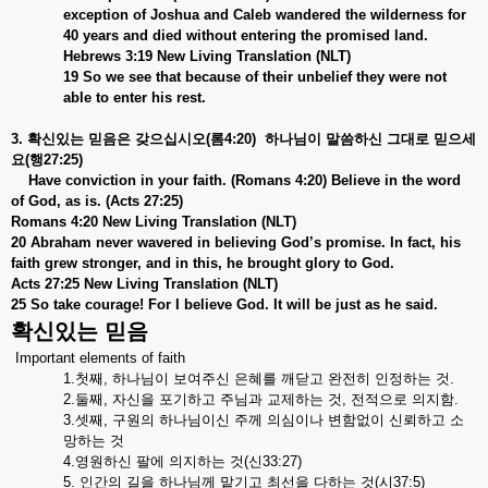
exception of Joshua and Caleb wandered the wilderness for
40 years and died without entering the promised land.
Hebrews 3:19 New Living Translation (NLT)
19 So we see that because of their unbelief they were not
able to enter his rest.
3. 확신있는
믿음은
갖으십시오(
롬4:20)
하나님이
말씀하신
그대로
믿으세
요(
행27:25)
Have conviction in your faith. (Romans 4:20) Believe in the word
of God, as is. (Acts 27:25)
Romans 4:20 New Living Translation (NLT)
20 Abraham never wavered in believing God’s promise. In fact, his
faith grew stronger, and in this, he brought glory to God.
Acts 27:25 New Living Translation (NLT)
25 So take courage! For I believe God. It will be just as he said.
확신있는 믿음
Important elements of faith
1.첫째, 하나님이 보여주신 은혜를 깨닫고 완전히 인정하는 것.
2.둘째, 자신을 포기하고 주님과 교제하는 것, 전적으로 의지함.
3.셋째, 구원의 하나님이신 주께 의심이나 변함없이 신뢰하고 소
망하는 것
4.영원하신 팔에 의지하는 것(신33:27)
5. 인간의 길을 하나님께 맡기고 최선을 다하는 것(시37:5)