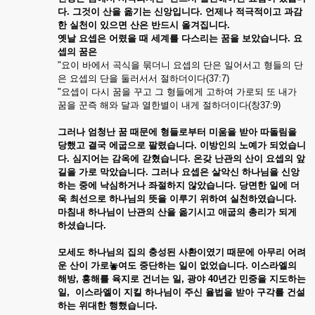
다. 그것이 산을 옮기는 신앙입니다. 언제나 적극적이고 과감
한 실천이 있으면 산은 반드시 올겨집니다.
옛날 요셉은 어렸을 때 세계를 다스리는 꿈을 보았습니다
. 요
셉의 꿈은
"요이 바에서 곡식을 묶더니 요셉의 단은 일어서고 형들의 단
은 요셉의 단을 둘러서서 절하더이다(37:7)
"요셉이 다시 꿈을 꾸고 그 형들에게 고하여 가로되 또 내가
꿈을 꾼즉 해와 달과 열한별이 내게 절하더이다(창37:9)
그러나 엄청난 꿈 때문에 형들로부터 미움을 받아 따돌림을
당했고 결국 에굽으로 팔렸습니다. 이방인의 노예가 되었습니
다. 심지어는 감옥에 갇혔습니다. 온갖 난관의 산이 요셉의 앞
길을 가로 막았습니다. 그러나 요셉은 살악신 하나님을 신앙
하는 중에 낙심하거나 좌절하지 않았습니다. 당면한 일에 더
욱 최선으로 하나님의 뜻을 이루기 위하여 실천하였습니다.
마침내 하나님이 난관의 산을 옮기시고 애굽의 총리가 되게
하셨습니다.
모세도 하나님의 집의 충성된 사환이였기 때문에 아무리 어려
운 산이 가로놓여도 중단하는 일이 없었습니다
. 이스라엘의
해방, 홍해를 육지로 건너는 일, 광야 40년간 민중을 지도하는
일, 이스라엘이 지킬 하나님이 주신 율법을 받아 구각를 건설
하는 위대한 행했습니다.