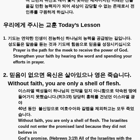
여 소년의 귀신도 내어 쫓지 못하는 제자이지만 미래는 산을
옮길 만한 능력자가 되어 세상이 감당할 수 없는 존재로서 전
인류를 구원하게 하십니다.
우리에게 주시는 교훈
Today
’
s Lesson
1. 기도는
연약한
인생이
전능하신
하나님의
능력을
공급받는
길입니다.
성도들은
말씀을
듣는
것과
기도에
힘씀으로
믿음을
성장시키십시오
Prayer is the path for the meek to receive the power of God.
Strengthen your faith by hearing the word and spending your
efforts in prayer.
2. 믿음이
없으면
육신은
살아있으나
영은
죽습니다.
Without faith, you are only a shell of flesh.
이스라엘
백성들이
하나님의
언약을
믿지
아니함으로
약속된
땅에
들어가지
못했습니다.(
히3:19)
당당히
홍해를
건넜던
이스라엘
광
야
40
년
동안
불신앙으로
여호수아와
갈렙을
제외하고는
모두
죽었
습니다.
Without faith, you are only a shell of flesh. The Israelites
could not enter the promised land because they did not
believe in
God’s promise. (Hebrews 3:19) All of the Israelites with the