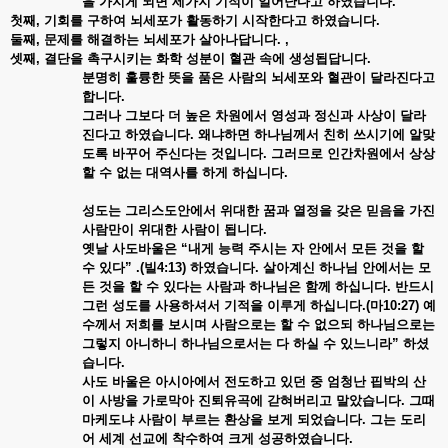
을 가지게 되면 세가지 기적이 일어난다고 하였습니다
.
첫째, 기회를 구하여 뇌세포가 활동하기 시작한다고 하였습니다.
둘째, 문제를 해결하는 뇌세포가 살아나답니다.
,
셋째, 결단을 촉구시키는 화학 성분이 혈관 속에 생성됩답니다.
분명히 훌륭한 뜻을 품은 사람의 뇌세포와 혈관이 달라진다고
합니다
.
그러나 그보다 더 높은 차원에서 영성과 정신과 사상이 달라
진다고 하였습니다
. 왜냐하면 하나님께서 친히 쓰시기에 알맞
도록 바꾸어 주신다는 것입니다. 그러므로 인간차원에서 상상
할 수 없는 대역사를 하게 하십니다.
성도는 그리스도안에서 위대한 꿈과 열정을 갖은 믿음을 가진
사람만이 위대한 사람이 됩니다
.
옛날 사도바울은
“내게 능력 주시는 자 안에서 모든 것을 할
수 있다” .(빌4:13) 하였습니다. 살아계신 하나님 안에서는 모
든 것을 할 수 있다는 사람과 하나님은 함께 하십니다. 반드시
그런 성도를 사용하셔서 기적을 이루게 하십니다.(마10:27) 예
수께서 저희를 보시며 사람으로는 할 수 없으되 하나님으로는
그렇지 아니하니 하나님으로서는 다 하실 수 있느니라” 하셨
습니다.
사도 바울은 아시아에서 전도하고 있던 중 엄청난 핍박의 산
이 사방을 가로막아 진퇴유곡에 갇혀버리고 말았습니다
. 그때
마케도냐 사람이 부르는 환상을 보게 되었습니다. 그는 도리
어 세계 선교에 착수하여 크게 성공하였습니다.