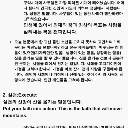
구약시대에 사무엘은 가장 죄악된 시대에 태어났습니다
. 어머
니 한나의 간곡한 신앙과 기도에 의하여 성전에서 자랐습니
다. 성경은 말합니다. 사무엘이 있는 동안 나라가 평안하였다
고” 하였습니다.
인생에 있어서 최대의 꿈과 최상의 목표는 사람을
살려내는 복음 전파입니다
.
오늘 본문에서
한
귀신
들린
소년을
고치지
못하여
고민하며 “
왜
우리는
이런일을
못합니까?
라고
묻는
제자들에게
예수님은
참
믿
음이
있으면(
겨자씨만한
믿음;
생명이
있는
믿음,
성장하는
믿음)
산을
옮기는
일을
할
수
있다
했습니다.
산을
옮기는
것보다
근본적
인
문제는
사람을
죄에서
건지는
일입니다.
사회를
고치기이전에
가정을
고쳐야
합니다.
가정을
바로
잡기
전에
사람을
구원해야
합
니다.
죄악이
사회에나
가정에나
산에
있는
것이
아니라
사람의
심
령속에
있습니다.
인간
개인들을
고쳐야
합니다.
2. 실천:Execute:
실천의 신앙이 산을 옮기는 믿음입니다.
Put your faith into action. This is the faith that will move
mountains.
신앙은 꿈에서 시작되지만
반드시 실천해야만 효험이 있습니