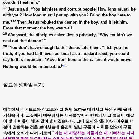
couldn’t heal him.”
17
Jesus said, “You faithless and corrupt people! How long must I be
with you? How long must I put up with you? Bring the boy here to
18
me.”
Then Jesus rebuked the demon in the boy, and it left him.
From that moment the boy was well.
19
Afterward, the disciples asked Jesus privately, “Why couldn’t we
cast out that demon?”
20
“You don’t have enough faith,” Jesus told them. “I tell you the
truth, if you had faith even as small as a mustard seed, you could
say to this mountain, ‘Move from here to there,’ and it would move.
[
a
]
Nothing would be impossible.
”
설교음성파일듣기:
예수께서는
베드로와
야고보와
그
형제
요한을
데리시고
높은
산에
올라
가셨습니다.
그곳에서
예수께서는
제자들앞에서
변형되사
그
얼굴이
해같
이
밫나며
옷이
빛과
같이
희어졌습니다.
그때
모세와
엘리야가
예수로
더
불어
말씀하는
것을
보이셨는데
홀연히
빛난
구름이
저희를
덮으며
구름
속에서
소리가
나서
가로되 "
이는
내
사랑하는
아들이요
내
기뻐하는
자니
너희저의
말을
들으라
하는
소리에
놀라
제자들이
놀라
엎드리여
심히
두