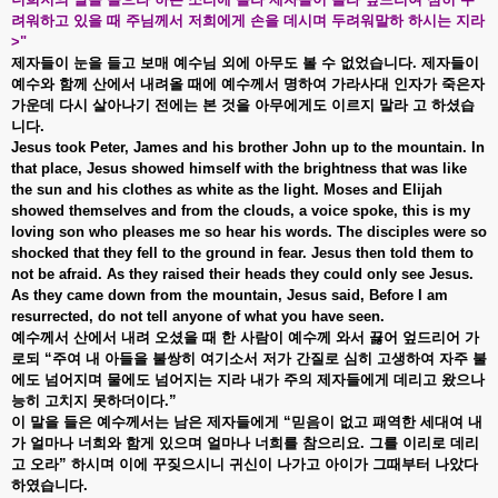
려워하고
있을
때
주님께서
저희에게
손을
데시며
두려워말하
하시는
지라
>"
제자들이
눈을
들고
보매
예수님
외에
아무도
볼
수
없었습니다.
제자들이
예수와
함께
산에서
내려올
때에
예수께서
명하여
가라사대
인자가
죽은자
가운데
다시
살아나기
전에는
본
것을
아무에게도
이르지
말라
고
하셨습
니다.
Jesus took Peter, James and his brother John up to the mountain. In
that place, Jesus showed himself with the brightness that was like
the sun and his clothes as white as the light. Moses and Elijah
showed themselves and from the clouds, a voice spoke, this is my
loving son who pleases me so hear his words. The disciples were so
shocked that they fell to the ground in fear. Jesus then told them to
not be afraid. As they raised their heads they could only see Jesus.
As they came down from the mountain, Jesus said, Before I am
resurrected, do not tell anyone of what you have seen.
예수께서
산에서
내려
오셨을
때
한
사람이
예수께
와서
끓어
엎드리어
가
로되 “
주여
내
아들을
불쌍히
여기소서
저가
간질로
심히
고생하여
자주
불
에도
넘어지며
물에도
넘어지는
지라
내가
주의
제자들에게
데리고
왔으나
능히
고치지
못하더이다.”
이
말을
들은
예수께서는
남은
제자들에게 “
믿음이
없고
패역한
세대여
내
가
얼마나
너희와
함게
있으며
얼마나
너희를
참으리요.
그를
이리로
데리
고
오라”
하시며
이에
꾸짖으시니
귀신이
나가고
아이가
그때부터
나았다
하였습니다.