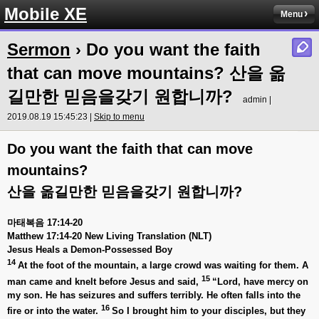
Mobile XE
Menu
Sermon
› Do you want the faith
that can move mountains? 산을 옮
길만한 믿음을갖기 원합니까?
admin |
2019.08.19 15:45:23 |
Skip to menu
Do you want the faith that can move
mountains?
산을
옮길만한
믿음을갖기
원합니까
?
마태복음 17:14-20
Matthew 17:14-20 New Living Translation (NLT)
Jesus Heals a Demon-Possessed Boy
14
At the foot of the mountain, a large crowd was waiting for them. A
15
man came and knelt before Jesus and said,
“Lord, have mercy on
my son. He has seizures and suffers terribly. He often falls into the
16
fire or into the water.
So I brought him to your disciples, but they