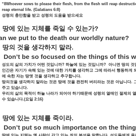
“8Whoever sows to please their flesh, from the flesh will reap destructi
reap eternal life. (Galatians 6:8)
성령의
충만함을
받고
성령의
도움을
받으세요
게
땅에
있는
지체를
죽일
수
있는가
?
n we put to the death our worldly nature?
땅의
것을
생각하지
말라
.
on’t be so focused on the things of this w
성도의
삶의
가치가
어떤
것입니까
?
하늘에
있는
것입니까
?
아니면
땅의
것
인간은
자기가
속해
있는
것에
대한
가치를
생각하고
그에
따라서
행동하게
에
속한
자는
땅엣
것을
생각하고
추구합니다
.
땅의것을
생각하지
말라는
것은
땅에
것을
완전히
버리라는
것은
아닙니다
.
주고
있습니다
.
우리의
삶의
목적이
하늘
나라가
되어야
하기때문에
성령의
열매인
절제의
수
있습니다
.(
요일
2:16)
땅에
있는
지체를
죽이라
.
on’t put so much importance on the things
땅에
있는
지체는
옛
사람이
갖고
있는
죄의
본성을
말합니다
.
성도들에게
육