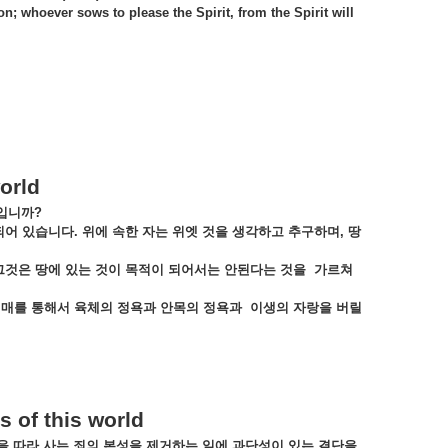
on; whoever sows to please the Spirit, from the Spirit will
orld
입니까
?
되어
있습니다
.
위에
속한
자는
위엣
것을
생각하고
추구하며
,
땅
그것은
땅에
있는
것이
목적이
되어서는
안된다는
것을
가르쳐
열매를
통해서
육체의
정욕과
안목의
정욕과
이생의
자랑을
버릴
 of this world
을
따라
사는
죄의
본성을
제거하는
일에
과단성이
있는
결단을