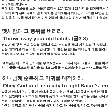
요구하는
것입니다
.
땅에
있는
지체들을
보면
바울은
로마서
1:24-32
에서
21
가지
를
열거하면서
이야기
하기
전에
육체의
일
15
가지를
열거하면서
하나님의
나라를
유업을
의
일을
5
가지를
열거하면서
이로
인하여
하나님의
진노가
임한다고
하였습
옛사람과
그
행위를
버리라
.
hrow away your old habits (
골
3:8)
버려야
할
것은
분과
악의와
훼방과
입의
부끄러운
말과
거짓말과
옛
사람과
인을
해치려고
하는
의도나
감정입니다
.
훼방은
원래는
하나님께
대한
불경
뜻합니다
.
부끄러운
말은
음란한
말
비방의
발입니다
.
예수님은
베드로와
안드레를
부르셨습니다
.
그러자
즉시
그들의
그물을
버
의
아들들
야고보와
요한을
보시고
그들을
부르셨습니다
.
그러자
그들도
즉
하나님께
순복하고
마귀를
대적하라
.
bey God and be ready to fight Satan’s tem
싸움이
어디서오며
다툼이
어디서
좇아
나는가
우리
지체중에서
싸우는
정욕
지어
살인하며
시기하여도
취하지
못하며
구하여도
얻지
못하는
것은
정욕
손하고
순복하면
성령을
통하여
마귀까지
대적할
수
있습니다
.
마귀는
우리로
하여금
하나님을
등지게
하고
하나님을
멀리하고
자신이
모든