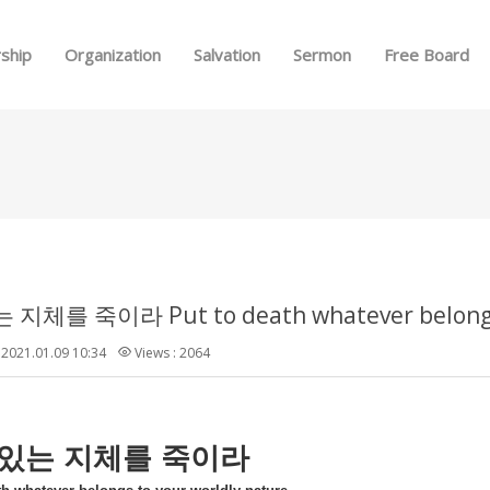
Skip to menu
ship
Organization
Salvation
Sermon
Free Board
지체를 죽이라 Put to death whatever belongs t
2021.01.09 10:34
Views : 2064
있는
지체를
죽이라