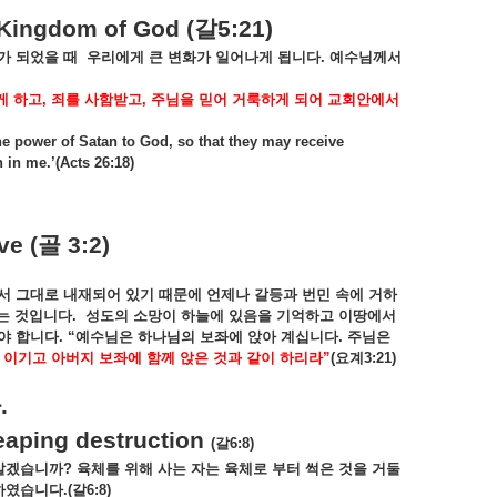
 Kingdom of God (
갈
5:21)
가
되었을
때
우리에게
큰
변화가
일어나게
됩니다
.
예수님께서
게
하고
,
죄를
사함받고
,
주님을
믿어
거룩하게
되어
교회안에서
he power of Satan to God, so that they may receive
 in me.’(Acts 26:18)
ve (
골
3:2)
서
그대로
내재되어
있기
때문에
언제나
갈등과
번민
속에
거하
는
것입니다
.
성도의
소망이
하늘에
있음을
기억하고
이땅에서
야
합니다
. “
예수님은
하나님의
보좌에
앉아
계십니다
.
주님은
이기고
아버지
보좌에
함께
앉은
것과
같이
하리라
”
(
요계
3:21)
다
.
eaping destruction
(
갈
6:8)
살겠습니까
?
육체를
위해
사는
자는
육체로
부터
썩은
것을
거둘
하였습니다
.(
갈
6:8)