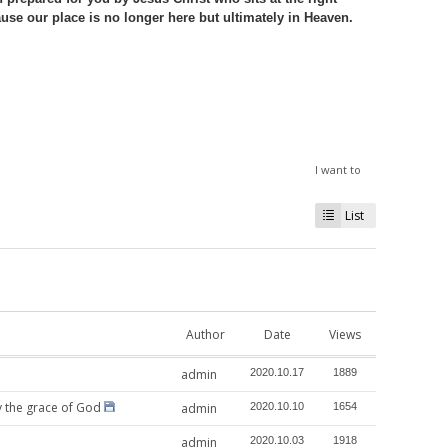
use our place is no longer here but ultimately in Heaven.
I want to
List
Author
Date
Views
admin
2020.10.17
1889
e grace of God
admin
2020.10.10
1654
admin
2020.10.03
1918