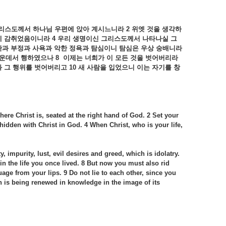
리스도께서
하나님
우편에
앉아
계시느니라
2
위엣
것을
생각하
에
감취었음이니라
4
우리
생명이신
그리스도께서
나타나실
그
란과
부정과
사욕과
악한
정욕과
탐심이니
탐심은
우상
숭배니라
운데서
행하였으나
8
이제는
너희가
이
모든
것을
벗어버리라
과
그
행위를
벗어버리고
10
새
사람을
입었으니
이는
자기를
창
ere Christ is, seated at the right hand of God. 2 Set your
hidden with Christ in God. 4 When Christ, who is your life,
, impurity, lust, evil desires and greed, which is idolatry.
in the life you once lived. 8 But now you must also rid
uage from your lips. 9 Do not lie to each other, since you
ch is being renewed in knowledge in the image of its