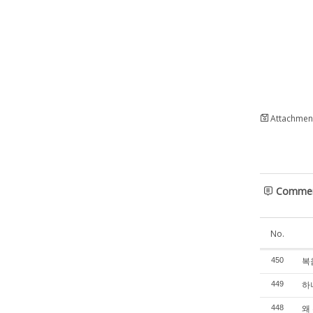
Attachment
Comme
No.
복음
450
하나
449
왜 
448