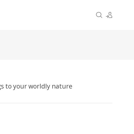
Sign In
Sign Up
o your worldly nature