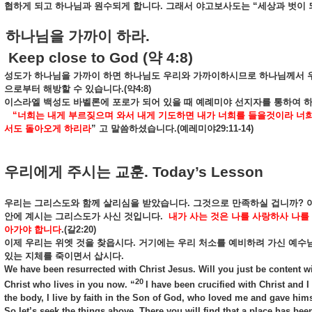
협하게
되고
하나님과
원수되게
합니다
.
그래서
야고보사도는
“
세상과
벗이
하나님을
가까이
하라
.
eep close to God (
약
4:8)
성도가
하나님을
가까이
하면
하나님도
우리와
가까이하시므로
하나님께서
으로부터
해방할
수
있습니다
.(
약
4:8)
이스라엘
백성도
바벨론에
포로가
되어
있을
때
예례미야
선지자를
통하여
“
너희는
내게
부르짖으며
와서
내게
기도하면
내가
너희를
들을것이라
너
서도
돌아오게
하리라
”
고
말씀하셨습니다
.(
예레미야
29:11-14)
우리에게
주시는
교훈
. Today’s Lesson
우리는
그리스도와
함께
살리심을
받았습니다
.
그것으로
만족하실
겁니까
?
안에
계시는
그리스도가
사신
것입니다
.
내가
사는
것은
나를
사랑하사
나를
아가야
합니다
.(
갈
2:20)
이제
우리는
위엣
것을
찾읍시다
.
거기에는
우리
처소를
예비하려
가신
예수
있는
지체를
죽이면서
삽시다
.
We have been resurrected with Christ Jesus. Will you just be content wit
20
Christ who lives in you now. “
I have been crucified with Christ and I 
the body, I live by faith in the Son of God, who loved me and gave hims
So let’s seek the things above. There you will find that a place has bee