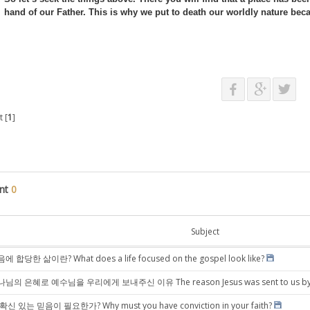
hand of our Father. This is why we put to death our worldly nature beca
 [
1
]
nt
0
Subject
에 합당한 삶이란? What does a life focused on the gospel look like?
님의 은혜로 예수님을 우리에게 보내주신 이유 The reason Jesus was sent to us by th
확신 있는 믿음이 필요한가? Why must you have conviction in your faith?