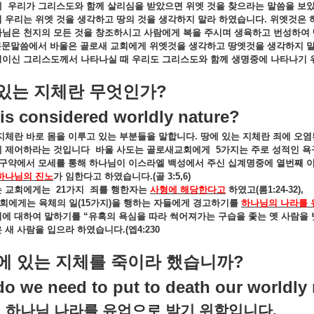
에
우리가
그리스도와
함께
살리심을
받았으면
위엣
것을
찾으라는
말씀을
보
서
우리는
위엣
것을
생각하고
땅의
것을
생각하지
말라
하였습니다
.
위엣것은
나님은
천지의
모든
것을
창조하시고
사람에게
복을
주시며
생육하고
번성하여
본문말씀에서
바울은
골로새
교회에게
위엣것을
생각하고
땅엣것을
생각하지
명이신
그리스도께서
나타나실
때
우리도
그리스도와
함께
생명중에
나타나기
?
있는
지체란
무엇인가
is considered worldly nature?
지체란
바로
몸을
이루고
있는
부분들을
말합니다
.
땅에
있는
지체란
죄에
오염
게
제어하라는
것입니다
바울
사도는
골로새교회에게
5
가지는
주로
성적인
욕
구약에서
모세를
통해
하나님이
이스라엘
백성에서
주신
십계명중에
열번째
하나님의
진노
가
임한다고
하였습니다
.(
골
3:5,6)
는
교회에게는
21
가지
죄를
행한자는
사형에
해당한다고
하였고
(
롬
1:24-32),
회에게는
육체의
일
(15
가지
)
을
행하는
자들에게
경고하기를
하나님의
나라를
회에
대하여
말하기를
“
유혹의
욕심을
따라
썩어져가는
구습을
좇는
옛
사람을
은
새
사람을
입으라
하였습니다
.(
엡
4:230
?
에
있는
지체를
죽이라
했습니까
o we need to put to death our worldly
하나님
나라를
유업으로
받기
위함입니다
.