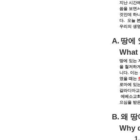
지난
시간
씀을
보면
것인데
하
다
.
오늘
우리의
생
A.
땅에
What 
땅에
있는
을
철저하
니다
.
이는
였을
때는
로마에
있
갈라디아교
에베소교
으심을
받
B.
왜
땅
Why d
1.