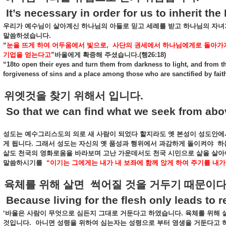
t’s necessary in order for us to inherit the
우리가
예수님이
살아계신
하나님의
아들로
믿고
세례를
받고
하나님의
자녀
말씀하셨습니다
.
“
눈을
뜨게
하여
어두움에서
빛으로
,
사단의
권세에서
하나님에게로
돌아가
기업을
얻는다고
”
바울에게
확증해
주셨습니다
.(
행
26:18)
“18to open their eyes and turn them from darkness to light, and from t
forgiveness of sins and a place among those who are sanctified by faith
위엣것을
찾기
위해서
입니다
.
o that we can find what we seek from abo
성도는
예수그리스도의
의로
새
사람이
되었다
할지라도
옛
본성이
성도안에
게
됩니다
.
그래서
성도는
자신의
옛
품성과
행위에서
과감하게
돌이켜야
하
삶도
천국의
영화로움을
바라보며
고난
가운데서도
천국
시민으로
삶을
살아
말씀하시기를
“
이기는
그에게는
내가
내
보좌에
함께
앉게
하여
주기를
내가
육체를
위해
살면
썩어질
것을
거두기
때문이
ecause living for the flesh only leads to r
‘
바울은
사람이
무엇으로
심든지
그대로
거둔다고
하였습니다
.
육체를
위해
것입니다
.
아니면
성령을
위하여
심는자는
성령으로
부터
영생을
거둔다고