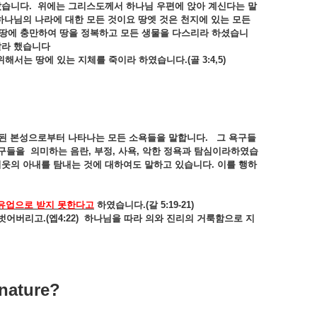
았습니다
.
위에는
그리스도께서
하나님
우편에
앉아
계신다는
말
하나님의
나라에
대한
모든
것이요
땅엣
것은
천지에
있는
모든
땅에
충만하여
땅을
정복하고
모든
생물을
다스리라
하셨습니
말라
했습니다
위해서는
땅에
있는
지체를
죽이라
하였습니다
.(
골
3:4,5)
된
본성으로부터
나타나는
모든
소욕들을
말합니다
.
그
욕구들
구들을
의미하는
음란
,
부정
,
사욕
,
악한
정욕과
탐심이라하였습
이웃의
아내를
탐내는
것에
대하여도
말하고
있습니다
.
이를
행하
유업으로
받지
못한다고
하였습니다
.(
갈
5:19-21)
벗어버리고
.(
엡
4:22)
하나님을
따라
의와
진리의
거룩함으로
지
 nature?