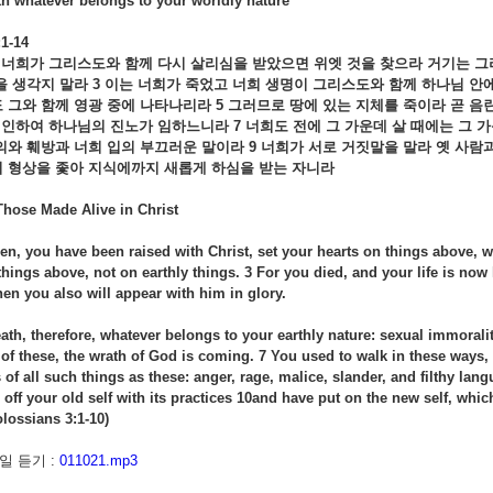
th whatever belongs to your worldly nature
1-14
너희가
그리스도와
함께
다시
살리심을
받았으면
위엣
것을
찾으라
거기는
그
을
생각지
말라
3
이는
너희가
죽었고
너희
생명이
그리스도와
함께
하나님
안
도
그와
함께
영광
중에
나타나리라
5
그러므로
땅에
있는
지체를
죽이라
곧
음
인하여
하나님의
진노가
임하느니라
7
너희도
전에
그
가운데
살
때에는
그
가
의와
훼방과
너희
입의
부끄러운
말이라
9
너희가
서로
거짓말을
말라
옛
사람
의
형상을
좇아
지식에까지
새롭게
하심을
받는
자니라
Those Made Alive in Christ
hen, you have been raised with Christ, set your hearts on things above, wh
hings above, not on earthly things. 3 For you died, and your life is now 
hen you also will appear with him in glory.
ath, therefore, whatever belongs to your earthly nature: sexual immorality
of these, the wrath of God is coming. 7 You used to walk in these ways, 
 of all such things as these: anger, rage, malice, slander, and filthy lang
 off your old self with its practices 10and have put on the new self, whi
olossians 3:1-10)
 듣기 :
011021.mp3