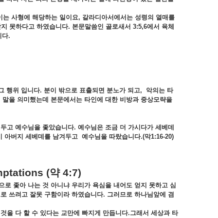
이는
사형에
해당하는
일이요
,
갈라디아서에서는
성령의
열매를
받지
못하다고
하였습니다
.
본문말씀인
골로새서
3:5,6
에서
육체
니다
.
그
행위
입니다
.
분이
밖으로
표출되면
분노가
되고
,
악의는
타
의
말을
의미했는데
본문에서는
타인에
대한
비방과
중상모략을
려두고
예수님을
좇았습니다
.
예수님은
조금
더
가시다가
세베데
시
아버지
세베데를
남겨두고
예수님을
따랐습니다
.(
막
1:16-20)
ptations (
약
4:7)
으로
좇아
나는
것
아니냐
우리가
욕심을
내어도
얻지
못하고
심
으로
쓰려고
잘못
구함이라
하였습니다
.
그러므로
하나님앞에
겸
것을
다
할
수
있다는
교만에
빠지게
만듭니다
.
그래서
세상과
타