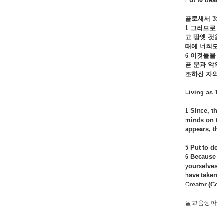
Put to dea
골로새서
3:
1
그러므로
고
땅엣
것
때에
너희
6
이것들을
곧
분과
악
조하신
자
Living as 
1 Since, t
minds on t
appears, t
5 Put to de
6 Because 
yourselves
have taken
Creator.(C
설교음성파일