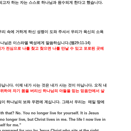
되고자
하는
자는
스스로
하나님과
원수되게
한다고
했습니다
.
우리
속에
거하게
하신
성령이
도와
주셔서
우리가
육신의
소욕
하나님은
이스라엘
백성에게
말씀하십니다
.(
렘
29:11-14)
희가
전심으로
나를
찾고
찾으면
나를
만날
수
있고
포로된
곳에
아닙니다
.
이제
내가
사는
것은
내가
사는
것이
아닙니다
.
오직
내
위하여
자기
몸을
버리신
하나님의
아들을
믿는
믿음안에서
살
님이
하나님의
보좌
우편에
계십니다
.
그래서
우리는
매일
땅에
h that? No. You no longer live for yourself. It is Jesus
no longer live, but Christ lives in me. The life I now live in
elf for me.”
n prepared for you by Jesus Christ who sits at the right