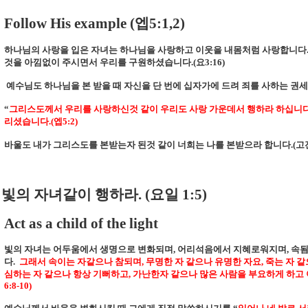
Follow His example (
엡
5:1,2)
하나님의 사랑을 입은 자녀는 하나님을 사랑하고 이웃을 내몸처럼 사랑합니다
것을 아낌없이 주시면서 우리를 구원하셨습니다
.(
요
3:16)
예수님도 하나님을 본 받을 때 자신을 단 번에 십자가에 드려 죄를 사하는 
“
그리스도께서 우리를 사랑하신것 같이 우리도 사랑 가운데서 행하라 하십니
리셨습니다
.(
엡
5:2)
바울도 내가 그리스도를 본받는자 된것 같이 너희는 나를 본받으라 합니다
.(
고
빛의 자녀같이 행하라
. (
요일
1:5)
Act as a child of the light
빛의 자녀는 어두움에서 생명으로 변화되며
,
어리석음에서 지혜로워지며
,
속됨
다
.
그래서 속이는 자같으나 참되며
,
무명한 자 같으나 유명한 자요
,
죽는 자 같
심하는 자 같으나 항상 기뻐하고
,
가난한자 같으나 많은 사람을 부요하게 하고
6:8-10)