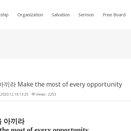
Skip to menu
ship
Organization
Salvation
Sermon
Free Board
라 Make the most of every opportunity
2020.12.18 13:25
Views : 2253
 아끼라
he most of every opportunity