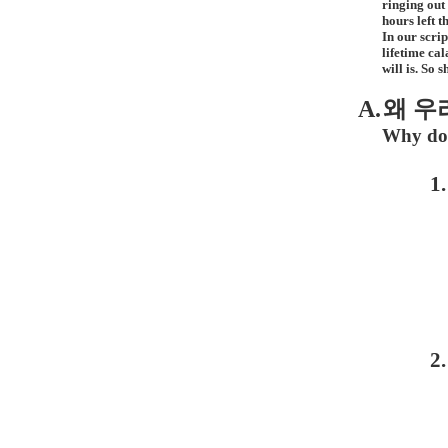
ringing out
hours left 
In our scri
lifetime cal
will is. So 
A.
왜 우
Why do 
1.
2.