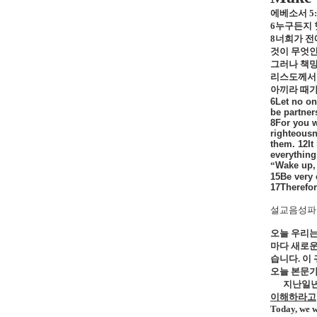
에베소서
5
6
누구든지 
8
너희가 전
것이 무엇인
그러나 책망
리스도께서
아끼라 때
6Let no on
be partner
8For you we
righteousn
them. 12It
everything 
“
Wake up, 
15Be very 
17Therefor
설교음성파일
오늘 우리
마다 새로운
습니다
.
이
오늘 본문가
지난일년
이해하라고
Today, we w