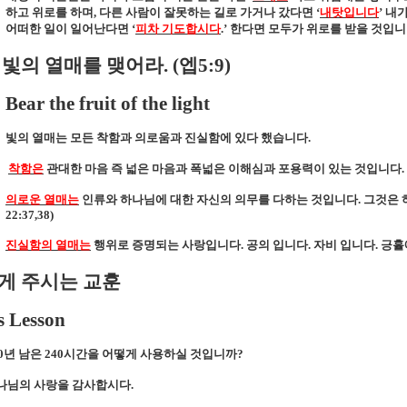
하고 위로를 하며
,
다른 사람이 잘못하는 길로 가거나 갔다면
‘
내탓입니다
’
내가
어떠한 일이 일어난다면
‘
피차 기도합시다
.’
한다면 모두가 위로를 받을 것입
빛의 열매를 맺어라
. (
엡
5:9)
Bear the fruit of the light
빛의 열매는 모든 착함과 의로움과 진실함에 있다 했습니다
.
착함은
관대한 마음 즉 넓은 마음과 폭넓은 이해심과 포용력이 있는 것입니다
.
의로운 열매는
인류와 하나님에 대한 자신의 의무를 다하는 것입니다
.
그것은 
22:37,38)
진실함의 열매는
행위로 증명되는 사랑입니다
.
공의 입니다
.
자비 입니다
.
긍휼
게 주시는 교훈
s Lesson
0
년 남은
240
시간을 어떻게 사용하실 것입니까
?
나님의 사랑을 감사합시다
.