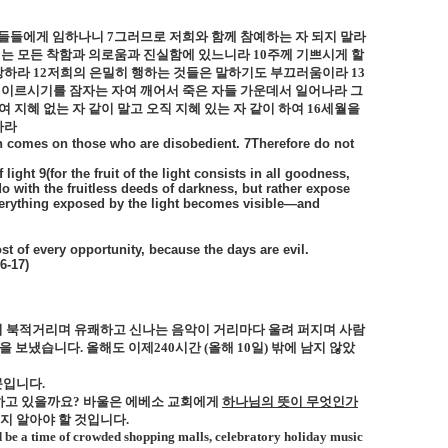
아들들에게 임하나니
7
그러므로 저희와 함께 참예하는 자 되지 말라
매는 모든 착함과 의로움과 진실함에 있느니라
10
주께 기쁘시게 할
망하라
12
저희의 은밀히 행하는 것들은 말하기도 부끄러움이라
13
이르시기를 잠자는 자여 깨어서 죽은 자들 가운데서 일어나라 그
 지혜 없는 자 같이 말고 오직 지혜 있는 자 같이 하여
16
세월을
하라
h comes on those who are disobedient. 7Therefore do not
ight 9(for the fruit of the light consists in all goodness,
o with the fruitless deeds of darkness, but rather expose
everything exposed by the light becomes visible—and
t of every opportunity, because the days are evil.
6-17)
이 북적거리며 유쾌하고 신나는 음악이 거리마다 울려 퍼지며 사람
을 보냈습니다
.
올해도 이제
240
시간
(
올해
10
일
)
밖에 남지 않았
문입니다
.
하고 있을까요
?
바울은 에베소 교회에게
하나님의 뜻이 무엇인가
지 알아야 할 것입니다
.
d be a time of crowded shopping malls, celebratory holiday music