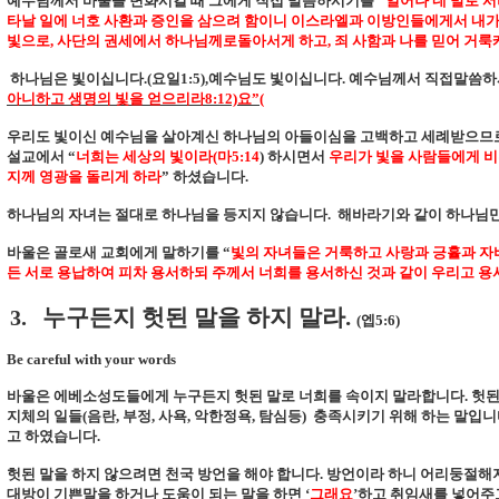
예수님께서 바울을 변화시킬 때 그에게 직접 말씀하시기를
“
일어나 네 발로 서
타날 일에 너호 사환과 증인을 삼으려 함이니 이스라엘과 이방인들에게서 내가
빛으로
,
사단의 권세에서 하나님께로돌아서게 하고
,
죄 사함과 나를 믿어 거룩
하나님은 빛이십니다
.(
요일
1:5),
예수님도 빛이십니다
.
예수님께서 직접말씀
아니하고 생명의 빛을 얻으리라
8:12)
요
”(
우리도 빛이신 예수님을 살아계신 하나님의 아들이심을 고백하고 세례받으므
설교에서
“
너희는 세상의 빛이라
(
마
5:14
)
하시면서
우리가 빛을 사람들에게 비
지께 영광을 돌리게 하라
”
하셨습니다
.
하나님의 자녀는 절대로 하나님을 등지지 않습니다
.
해바라기와 같이 하나님
바울은 골로새 교회에게 말하기를
“
빛의 자녀들은 거룩하고 사랑과 긍휼과 자
든 서로 용납하여 피차 용서하되 주께서 너희를 용서하신 것과 같이 우리고 
누구든지 헛된 말을 하지 말라
.
3.
(
엡
5:6)
Be careful with your words
바울은 에베소성도들에게 누구든지 헛된 말로 너희를 속이지 말라합니다
.
헛된
지체의 일들
(
음란
,
부정
,
사욕
,
악한정욕
,
탐심등
)
충족시키기 위해 하는 말입니
고 하였습니다
.
헛된 말을 하지 않으려면 천국 방언을 해야 합니다
.
방언이라 하니 어리둥절해
대방이 기쁜말을 하거나 도움이 되는 말을 하면
‘
그래요
’
하고 취임새를 넣어주