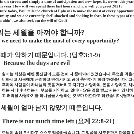
 in the streets and simply a time of anticipation and new hope. However, this yea
this year. How will you spend these last hours and how will you greet 2021?
pture today, Paul tells the church of Ephesus to make the most of every opportunit
amity and we are currently shell shocked and shaking in fear. In these types of ti
shouldn’t we also seek out the will of God?
리는 세월을 아껴야 합니까
?
we need to make the most of every opportunity?
때가 악하기 때문입니다
. (
딤후
3:1-9)
Because the days are evil
원래는 세상은 에덴 동산같이 모든 것이 다 준비되어 있었습니다
.
무엇을 먹을까
비하시고 사람에게 관리하고 번성시키고 땅에 충만하 게 하라 하셨습니다
.
그
혹하여 사람들이 하나님의 뜻을 저버리고 자기만 사랑하며
,
돈을 사랑하고
,
하
하는 자되어야 하는데
부모를 거역하고
,
얼마나 많은 것을 받고 사는데 감사하
고 쾌락을 사랑하기를 하나님을 사랑하는 것보다 더한다고 하였습니다
.(
딤후
3:
세월이 얼마 남지 않았기 때문입니다
.
There is not much time left (
요계
22:8-21)
주님이 속히 오신다고 스스로 밀씀하셨습니다
.
그 말씀을 사도요한은 다음과 