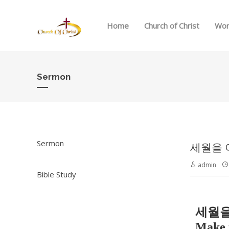
Home
Church of Christ
Wor
Sermon
Sermon
세월을 아끼
admin
Bible Study
세월을
Make t