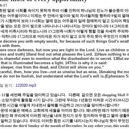
:6-17
헛된 말로 너희를 속이지 못하게 하라 이를 인하여 하나님의 진노가 불순종의 
에는 어두움이더니 이제는 주 안에서 빛이라 빛의 자녀들처럼 행하라
9
빛의 열
가 시험하여 보라
11
너희는 열매 없는 어두움의 일에 참예하지 말고 도리어 책
을 받는 모든 것이 빛으로 나타나나니 나타나지는 것마다 빛이니라
14
그러므로 
 네게 비취시리라 하셨느니라
15
그런즉 너희가 어떻게 행할 것을 자세히 주의하여
가 악하니라
17
그러므로 어리석은 자가 되지 말고 오직 주의 뜻이 무엇인가 이해
e deceive you with empty words, for because of such things God’s wrat
s with them.
re once darkness, but now you are light in the Lord. Live as children of l
ess and truth) 10and find out what pleases the Lord. 11Have nothing to d
 is shameful even to mention what the disobedient do in secret. 13But 
that is illuminated becomes a light. 14This is why it is said:
sleeper, rise from the dead, and Christ will shine on you.”
careful, then, how you live—not as unwise but as wise, 16making the mos
e do not be foolish, but understand what the Lord’s will is.(Ephesians 5:
 듣기 :
122020.mp3
는
12
월 세번째 주일을 맞이하고 있습니다
.
다른때
같으면 모든
shopping Mall
 소망가운데 활동할 시기 입니다
.
그런데 우리는
1
년동안 어려운 시간
8520
시간
 귀한 시간을 어떻게 지내면서 올해를 마감하고
2021
년을 맞이하시렵니까
?
운데 바울은 에베소 교회에게 세월을 아끼라 합니다
.
왜냐하면 때가 악하기 때
동안 왜 우리에게 이러한 재난을 내려 천지가 모두 정지하며 두렵고 떨며 생활
말하고 있습니다
.
우리도 이러한 힘든 시기를 내리시는지 하나님의 뜻이 무엇인
elcome the third Sunday of the month of December. In any other year, this woul