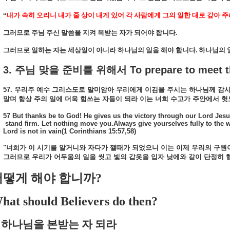
“
내가 속히 오리니 내가 줄 상이 내게 있어 각 사람에게 그의 일한 대로 갚아 
그러므로 주님 주신 말씀을 지켜 복받는 자가 되어야 합니다
.
그러므로 일하는 자는 세상일이 아니라 하나님의 일을 해야 합니다
.
하나님의 
3. 주님 맞을 준비를 위해서 To prepare to meet th
57. 우리주 예수 그리스도로 말미암아 우리에게 이김을 주시는 하나님께 감
말며 항상 주의 일에 더욱 힘쓰는 자들이 되라 이는 너희 수고가 주안에서 헛도지 
57 But thanks be to God! He gives us the victory through our Lord Jesu
stand firm. Let nothing move you.Always give yourselves fully to the 
Lord is not in vain(1 Corinthians 15:57,58)
"너희가 이 시기를 알거니와 자다가 깰때가 되었으니 이는 이제 우리의 구원
그러므로 우리가 어두움의 일을 씻고 빛의 갑옷을 입자 낮에와 같이 단정히 행하고. .
어떻게 해야 합니까
?
hat should Believers do then?
하나님을 본받는 자 되라