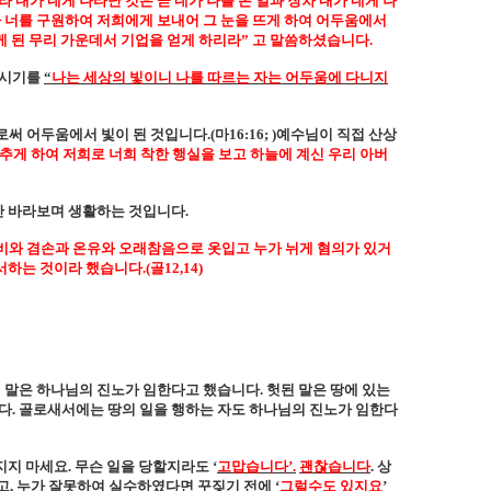
라 내가 네게 나타난 것은 곧 네가 나를 본 일과 장차 내가 네게 나
 너를 구원하여 저희에게 보내어 그 눈을 뜨게 하여 어두움에서
케 된 무리 가운데서 기업을 얻게 하리라
”
고 말씀하셨습니다
.
하시기를
“
나는 세상의 빛이니 나를 따르는 자는 어두움에 다니지
로써 어두움에서 빛이 된 것입니다
.(
마
16:16; )
예수님이 직접 산상
추게 하여 저희로 너희 착한 행실을 보고 하늘에 계신 우리 아버
만 바라보며 생활하는 것입니다
.
비와 겸손과 온유와 오래참음으로 옷입고 누가 뉘게 혐의가 있거
용서하는 것이라 했습니다
.(
골
12,14)
 말은 하나님의 진노가 임한다고 했습니다
.
헛된 말은 땅에 있는
다
.
골로새서에는 땅의 일을 행하는 자도 하나님의 진노가 임한다
지지 마세요
.
무슨 일을 당할지라도
‘
고맙습니다
’.
괜찮습니다
.
상
고
,
누가 잘못하여 실수하였다면 꾸짖기 전에
‘
그럴수도 있지요
’