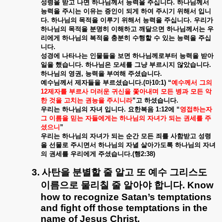
성령을
받고
나면
하나님께서
능력을
주십니다
.
하나님께서
능력을
주시는
이유는
증인이
되게
하여
주시기
위해서
입니
다
.
하나님의
목적을
이루기
위해서
능력을
주십니다
.
우리가
하나님의
목적을
분명히
이해하고
깨달으면
하나님께서는
우
리에게
하나님의
복적을
충분히
수행할
수
있는
능력을
주십
니다
.
성경에
나타나는
인물들을
보면
하나님께로부터
능력을
받아
일을
했습니다
.
하나님은
모세를
그냥
부르시지
않았습니다
.
하나님의
영권
,
능력을
부여해
주셨습니다
.
예수님께서
제자들을
부르셨습니다
.(
마
10:1) “
예수께서
그의
12
제자를
부르사
더러운
귀신을
쫓아내며
모든
병과
모든
악
한
것을
고치는
권능을
주시니라
”
고
하셨습니다
.
우리는
하나님의
자녀
입니다
.
요한복음
1:12
에
“
영접하는자
그
이름을
믿는
자들에게는
하나님의
자녀가
되는
권세를
주
셨으니
”
우리는
하나님의
자녀가
되는
순간
모든
죄를
사함받고
성령
을
선물로
주시면서
하나님의
자녈
살아가도록
하나님의
자녀
의
권세를
우리에게
주셨습니다
.(
행
2:38)
3.
사탄을
분별할
줄
알고
또
예수
그리스도
이름으로
물리칠
줄
알아야
합니다
. Know
how to recognize Satan’s temptations
and fight off those temptations in the
name of Jesus Christ.