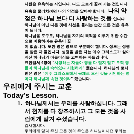
사탄은
유혹하는
자입니다
.
나도
모르게
끌려
가는
것입니다
.
나의
약
유혹을
물리치려면
나의
약점을
알아야
합니다
.
점은
하나님
보다
더
사랑하는
것들
입니다
.
하나님이
아닌
다른
것에
시선을
돌리는
순간
모든
것은
유혹
이
됩니다
.
하나님을
도구로
,
하나님을
자기의
목적을
이루기
위한
수단
으로
이용하려는
유혹이
끝
이
없습니다
.
또한
영은
영으로
구분해야
합니다
.
성도는
성령
을
받은
자
들입니다
.
성령을
받은
자는
예수
그리스도가
살아
계신
하나님의
아들이심을
고백하는
자들입니다
.
요한일서
4
장에
“
사랑하는
자들아
영을
다
믿지
말고
오직
영
들이
하나님께
속하였나
시험하라
”
했습니다
.
하나님께
로서
받은
영은
“
예수
그리스도께서
육체로
오신
것을
시인하는
영
마다
하나님께
속한
것이라
”
했습니다
.
우리에게
주시는
교훈
Today’s Lesson.
1.
하나님께서는
우리를
사랑하십니다
.
그래
서
천지를
다
창조하시고
그
모든
것을
사
람에게
맡겨
주셨습니다
.
감사합시다
.
우리에게
맡겨
주신
모든
것의
주인은
하나님이시요
우리는