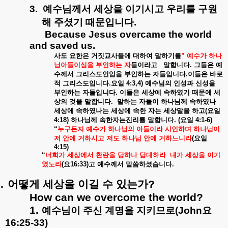
3.
예수님께서
세상을
이기시고
우리를
구원
해
주셨기
때문입니다
.
Because Jesus overcame the world
and saved us.
사도
요한은
거짓교사들에
대하여
말하기를
”
예수가
하나
님아들이심을
부인하는
자
들이라고
말합니다
.
그들은
예
수께서
그리스도인임을
부인하는
자들입니다
.
이들은
바로
적
그리스도입니다
.
요일
4:3,4)
예수님의
인성과
신성을
부인하는
자들입니다
.
이들은
세상에
속하였기
때문에
세
상의
것을
말합니다
.
말하는
자들이
하나님께
속하였나
세상에
속하였나는
세상에
속한
자는
세상말을
하고
(
요일
4:18)
하나님께
속한자는진리를
말합니다
. (
요일
4:1-6)
“
누구든지
예수가
하나님의
아들이라
시인하며
하나님이
저
안에
거하시고
저도
하나님
안에
거하느니라
(
요일
4:15)
“
너희가
세상에서
환란을
당하나
담대하라
내가
세상을
이기
였노라
(
요
16:33)
고
예수께서
말씀하셨습니다
.
.
어떻게
세상을
이길
수
있는가
?
How can we overcome the world?
1.
예수님이
주신
계명을
지키므로
(John
요
16:25-33)