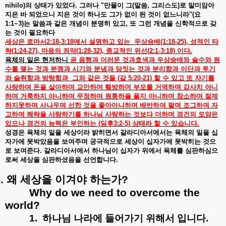
nihilo)
의
상태가
있었다
.
그러나
"
만물이
그
(
말씀
,
그리스도
)
로
말미암아
지은
바
되었으니
지은
것이
하나도
그가
없이
된
것이
없느니라
"(
요
1:1~3)
는
말씀과
같은
개념이
분명히
있고
,
또
그런
개념을
신학적으로
갖
는
것이
필요하다
세상은
로마서
2:18-3:18
에서
설명하고
있는
우상숭배
(1:18-25),
성적인
타
락
(1:24-27),
마음의
죄악
(1:28-32),
종교적인
위선
(2:1-3:18)
이다
.
육체의
일은
현저하니
곧
음행과
더러운
것과호색과
우상숭배와
술수와
원
수를
맺는
것과
분쟁과
시기와
분냄과
당짓는
것과
분리함과
이단과
투기
와
술취함과
방탕함과
그와
같은
것들
(
갈
5:20-21)
할
수
있고
또
자기를
사랑하며
돈을
살아하며
교만하며
훼방하며
부모를
거역하며
감사치
아니
하며
거룩하지
아니하며
무정하며
원통하을
풀지
아니하며
참소하며
절제
하지못하며
사나우며
선한
것을
좋아아니하며
배반하여
팔며
조그하며
자
고하며
쾌락을
사랑하기를
하나님
사랑하는
것보다
더하며
경건의
모양은
있으나
경건의
능력은
부인하는
(
딤후
3:2-5)
상태라
할
수
있습니다
.
성경은
육체의
일을
세상이라
밝히면서
갈라디아서에서는
육체의
일을
십
자가에
못박았음을
보여주며
궁극적으로
세상이
십자가에
못박히는
것으
로
보여준다
.
갈라디아서에서
하나님이
십자가
위에서
육체를
심판하심으
로써
세상을
심판하셨음을
선언합니다
.
.
왜
세상을
이겨야
하는가
?
Why do we need to overcome the
world?
1.
하나님
나라에
들어가기
위해서
입니다
.