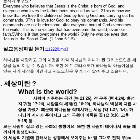
는자가
누구뇨
?
Everyone who believes that Jesus is the Christ is born of God, and
everyone who loves the father loves his child as well. 2This is how we
know that we love the children of God by loving God and carrying out his
commands. 3This is love for God; to obey his commands. And his
commands are not burdensome, 4for everyone born of God overcomes
the world. This is the victory that has overcome the world, even our
faith.5Who is it that overcomes the world? Only he who believes that
Jesus is the Son of God. (1 John 5:1-5)
설교음성파일 듣기:
112220.mp3
하나님을
사랑하고
그의
계명을
지켜
하나님의
자녀가
된
그리스도인은
세
상을
능히
이길
수
있습니다
.
또한
예수
그리스도가
하나님의
아들이심을
믿는
자가
세상을
이긴다고
사도요한은
우리에게
알려
주고
있습니다
.
.
세상이란
?
What is the world?
사람이
거주하는
공간
(
눅
21:26),
전
우주
(
행
4:24),
혹성
지구
(
행
17:24),
사람들의
세계
(
요
16:20),
하나님의
백성과
다른
사
상을
가졌기
때문에
하나님을
적대시하는
세상
(
약
1:27, 4:4),
하
나님의
계시가
주어지고
그의
구원이
이룩된
곳
(
요
3:16,
고후
5:19)
등
.
모든
사람이
살고
있는
사회의
통칭이요
,
또한
한
사람이
태어나서
죽을
때
까지의
평생입니다
.
이
세상의
기원에
관해서는
성경에서
보여주는
바
말
그대로
전적
무
(ex