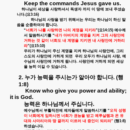
Keep the commands Jesus gave us.
하나님이
세상을
사랑하셔서
독생자
까지
이
땅에
보내
주셨습
니다
.(
요
3:16)
하나님의
사랑을
받기
위해서는
우리는
하나님이
하신
말
씀을
순종하여야
합니다
.
“
너희가
나를
사랑하면
나의
계명을
지키라
”(
요
14:15)
예수께
서
말씀하시기를
“
내가
아버지의
계명을
지켜
그의
사랑안에
거하는
것
같이
너희도
내
계명을
지키면
내
사랑안에
거하리
라
”(
요
15:10)
우리가
하나님이
주신
계명을
지켜
하나님의
사랑안에
,
그리
스도의
사랑안에
거하게
되면
우리
모두가
하나님의
사랑
,
예
수님의
사랑안에
거하게
됩니다
.
사랑안에
거하게
되면
세상
을
능히
이길
수
있습니다
.
2.
누가
능력을
주시는가
알아야
합니다
. (
행
1:8)
Know who give you power and ability;
it is God.
능력은
하나님께서
주십니다
.
예수님께서
부활직전에
제자들에게
말씀하시기를
“
오직
성령
이
너희에게
임하시면
너희가
권능을
받고
예루살렘과
온
유
대와
사마리아와
땅
끝까지
이르러
내
증인이
되리라
”
(
행
1:8)
하셨습니다
.