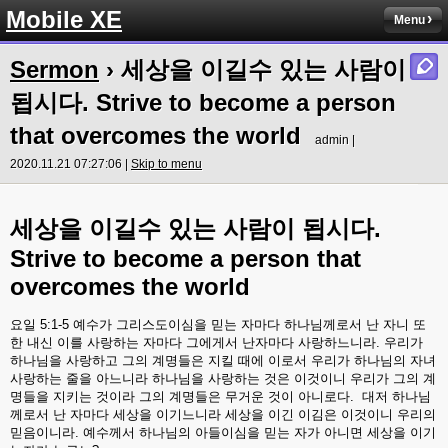
Mobile XE
Menu
Sermon
› 세상을 이길수 있는 사람이
됩시다. Strive to become a person
that overcomes the world
admin |
2020.11.21 07:27:06 |
Skip to menu
.
세상을
이길수
있는
사람이
됩시다
Strive to become a person that
overcomes the world
요일
5:1-5
예수가
그리스도이심을
믿는
자마다
하나님께로서
난
자니
또
한
내신
이를
사랑하는
자마다
그에게서
난자마다
사랑하느니라
.
우리가
하나님을
사랑하고
그의
계명들은
지킬
때에
이로서
우리가
하나님의
자녀
사랑하는
줄을
아느니라
하나님을
사랑하는
것은
이것이니
우리가
그의
계
명들을
지키는
것이라
그의
계명들은
무거운
것이
아니로다
.
대저
하나님
께로서
난
자마다
세상을
이기느니라
세상을
이긴
이김은
이것이니
우리의
믿음이니라
.
예수께서
하나님의
아들이심을
믿는
자가
아니면
세상을
이기