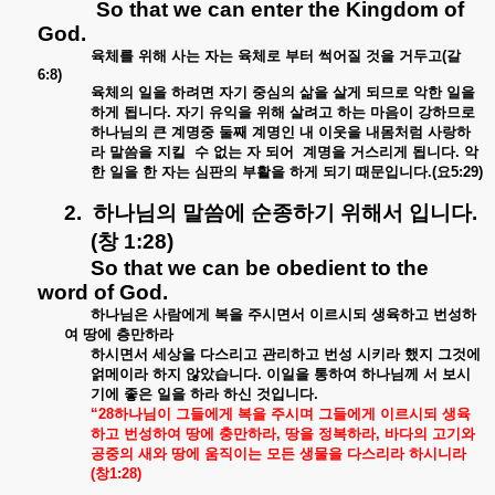
So that we can enter the Kingdom of
God.
육체를
위해
사는
자는
육체로
부터
썩어질
것을
거두고
(
갈
6:8)
육체의
일을
하려면
자기
중심의
삶을
살게
되므로
악한
일을
하게
됩니다
.
자기
유익을
위해
살려고
하는
마음이
강하므로
하나님의
큰
계명중
둘째
계명인
내
이웃을
내몸처럼
사랑하
라
말씀을
지킬
수
없는
자
되어
계명을
거스리게
됩니다
.
악
한
일을
한
자는
심판의
부활을
하게
되기
때문입니다
.(
요
5:29)
2.
하나님의
말씀에
순종하기
위해서
입니다
.
(
창
1:28)
So that we can be obedient to the
word of God.
하나님은
사람에게
복을
주시면서
이르시되
생육하고
번성하
여
땅에
층만하라
하시면서
세상을
다스리고
관리하고
번성
시키라
했지
그것에
얽메이라
하지
않았습니다
.
이일을
통하여
하나님께
서
보시
기에
좋은
일을
하라
하신
것입니다
.
“28
하나님이
그들에게
복을
주시며
그들에게
이르시되
생육
하고
번성하여
땅에
충만하라
,
땅을
정복하라
,
바다의
고기와
공중의
새와
땅에
움직이는
모든
생물을
다스리라
하시니라
(
창
1:28)