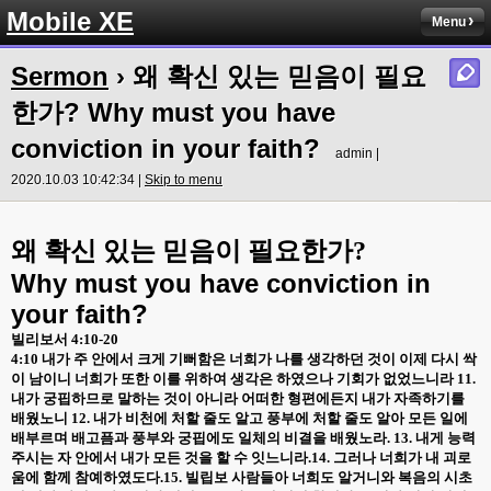
Mobile XE
Menu
Sermon
› 왜 확신 있는 믿음이 필요
한가? Why must you have
conviction in your faith?
admin |
2020.10.03 10:42:34 |
Skip to menu
왜 확신 있는 믿음이 필요한가
?
Why must you have conviction in
your faith?
빌리보서
4:10-20
4:10
내가 주 안에서 크게 기뻐함은 너희가 나를 생각하던 것이 이제 다시 싹
이 남이니 너희가 또한 이를 위하여 생각은 하였으나 기회가 없었느니라
11.
내가 궁핍하므로 말하는 것이 아니라 어떠한 형편에든지 내가 자족하기를
배웠노니
12.
내가 비천에 처할 줄도 알고 풍부에 처할 줄도 알아 모든 일에
배부르며 배고픔과 풍부와 궁핍에도 일체의 비결을 배웠노라
. 13.
내게 능력
주시는 자 안에서 내가 모든 것을 할 수 잇느니라
.14.
그러나 너희가 내 괴로
움에 함께 참예하였도다
.15.
빌립보 사람들아 너희도 알거니와 복음의 시초