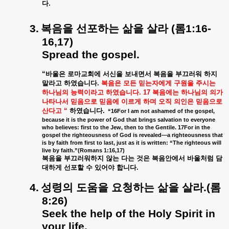
다
.
3.
복음을
선포하는
삶을
살라
(
롬
1:16-
16,17)
Spread the gospel.
“
바울은
로마교회에
서신을
보내면서
복음을
부끄러워
하지
말라고
하였습니다
.
복음은
모든
믿는자에게
구원을
주시는
하나님의
능력이라고
하였습니다
. 17
복음에는
하나님의
의가
나타나서
믿음으로
믿음에
이르게
하며
오직
의인은
믿음으로
산다고
“
하였습니다
.
“16For I am not ashamed of the gospel,
because it is the power of God that brings salvation to everyone
who believes: first to the Jew, then to the Gentile. 17For in the
gospel the righteousness of God is revealed—a righteousness that
is by faith from first to last, just as it is written: “The righteous will
live by faith.”(Romans 1:16,17)
복음을
부끄러워하지
않는
다는
것은
복음안에서
바울처럼
담
대하게
선포할
수
있어야
합니다
.
4.
성령의
도움을
요청하는
삶을
살라
.(
롬
8:26)
Seek the help of the Holy Spirit in
your life.