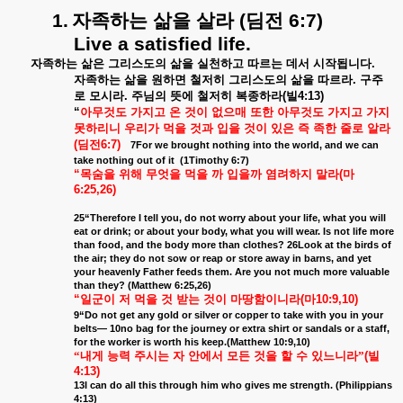
1.
자족하는
삶을
살라
(
딤전
6:7)
Live a satisfied life.
자족하는
삶은
그리스도의
삶을
실천하고
따르는
데서
시작됩니다
.
자족하는
삶을
원하면
철저히
그리스도의
삶을
따르라
.
구주
로
모시라
.
주님의
뜻에
철저히
복종하라
(
빌
4:13)
“
아무것도
가지고
온
것이
없으매
또한
아무것도
가지고
가지
못하리니
우리가
먹을
것과
입을
것이
있은
즉
족한
줄로
알라
(
딤전
6:7)
7For we brought nothing into the world, and we can
take nothing out of it
(1Timothy 6:7)
“
목숨을
위해
무엇을
먹을
까
입을까
염려하지
말라
(
마
6:25,26)
25“Therefore I tell you, do not worry about your life, what you will
eat or drink; or about your body, what you will wear. Is not life more
than food, and the body more than clothes? 26Look at the birds of
the air; they do not sow or reap or store away in barns, and yet
your heavenly Father feeds them. Are you not much more valuable
than they? (Matthew 6:25,26)
“
일군이
저
먹을
것
받는
것이
마땅함이니라
(
마
10:9,10)
9“Do not get any gold or silver or copper to take with you in your
belts— 10no bag for the journey or extra shirt or sandals or a staff,
for the worker is worth his keep.(Matthew 10:9,10)
“내게
능력
주시는
자
안에서
모든
것을
할
수
있느니라”
(
빌
4:13)
13I can do all this through him who gives me strength. (Philippians
4:13)