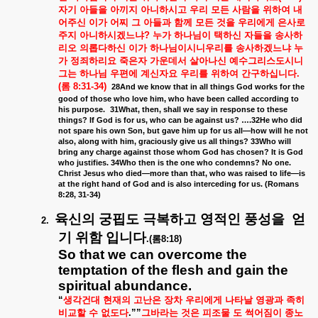
자기
아들을
아끼지
아니하시고
우리
모든
사람을
위하여
내
어주신
이가
어찌
그
아들과
함께
모든
것을
우리에게
은사로
주지
아니하시겠느냐
?
누가
하나님이
택하신
자들을
송사하
리오
의롭다하신
이가
하나님이시니우리를
송사하겠느냐
누
가
정죄하리요
죽은자
가운데서
살아나신
예수그리스도시니
그는
하나님
우편에
계신자요
우리를
위하여
간구하십니다
.
(
롬
8:31-34)
28And we know that in all things God works for the
good of those who love him, who have been called according to
his purpose.
31What, then, shall we say in response to these
things? If God is for us, who can be against us? ….32He who did
not spare his own Son, but gave him up for us all—how will he not
also, along with him, graciously give us all things? 33Who will
bring any charge against those whom God has chosen? It is God
who justifies. 34Who then is the one who condemns? No one.
Christ Jesus who died—more than that, who was raised to life—is
at the right hand of God and is also interceding for us. (Romans
8:28, 31-34)
육신의
궁핍도
극복하고
영적인
풍성을
얻
2.
기
위함
입니다
.(
롬
8:18)
So that we can overcome the
temptation of the flesh and gain the
spiritual abundance.
“
생각건대
현재의
고난은
장차
우리에게
나타날
영광과
족히
비교할
수
없도다
.””
그바라는
것은
피조물
도
썩어짐이
종노