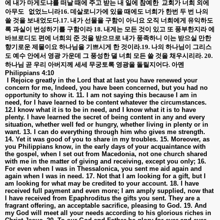
에 내가 마게도냐를 떠날 때에 주고 받는 내 일에 참예한
교회가 너희 외에
아무도
없었느니라
16.
데살로니가에 있을 때에도 너희가 한번 두 번 나의
쓸 것을 보내었도다
.17.
내가 선물을 구함이 아니요 오직 너희에게 유익하도
록 과실이 번성하기를 구함이라
18.
내게는 모든 것이 있고 또 풍부한지라 에
바브로디도 편에 너희의 준 것을 받으므로 내가 풍족하니 이는 받으실 만한
향기로운 제물이요 하나님을 기쁘시게 한 것이라
.19.
나의 하나님이 그리스
도 예수 안에서 영광 가운데 그 풍성한 댈 너희 모든 쓸 것을 채우시리라
. 20.
하나님 곧 우리 아버지께 세세 무궁토록 영광을 돌릴지어다
.
아멘
Philippians 4:10
I Rejoice greatly in the Lord that at last you have renewed your
concern for me, Indeed, you have been concerned, but you had no
opportunity to show it. 11. I am not saying this because I am in
need, for I have learned to be content whatever the circumstances.
12.I know what it is to be in need, and I know what it is to have
plenty. I have learned the secret of being content in any and every
situation, whether well fed or hungry, whether living in plenty or in
want. 13. I can do everything through him who gives me strength.
14. Yet it was good of you to share in my troubles. 15. Moreover, as
you Philippians know, in the early days of your acquaintance with
the gospel, when I set out from Macedonia, not one church shared
with me in the matter of giving and receiving, except you only; 16.
For even when I was in Thessalonica, you sent me aid again and
again when I was in need. 17. Not that I am looking for a gift, but I
am looking for what may be credited to your account. 18. I have
received full payment and even more; I am amply supplied, now that
I have received from Epaphroditus the gifts you sent. They are a
fragrant offering, an acceptable sacrifice, pleasing to God. 19. And
my God will meet all your needs according to his glorious riches in