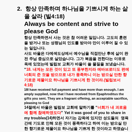
2.
항상
만족하며
하나님을
기쁘시게
하는
삶
을
살라
(
빌
4:18)
Always be content and strive to
please God
항상
만족하면서
사는
것은
참
어려운
일입니다
.
고도의
훈련
을
받거나
또는
성령님의
인도를
받아야
만이
이루어
질
수
있
는
일입니다
.
사도
바울은
다메섹도상에서
예수님을
직접만난
후에
삶이
완
전
주님
중심으로
살았습니다
.
그가
복음을
전한다는
이유로
옥에
있었는데
빌립보
교회가
바울이
쓸
물질을
보냈습니다
.
“
18.
내게는
모든
것이
있고
또
풍부한지라
에바브로디도
편에
너희의
준
것을
받으므로
내가
풍족하니
이는
받으실
만한
향
기로운
제물이요
하나님을
기쁘시게
한
것이라
.(
빌립보서
4:18)
18I have received full payment and have more than enough. I am
amply supplied, now that I have received from Epaphroditus the
gifts you sent. They are a fragrant offering, an acceptable sacrifice,
pleasing to God
14
절에서
바울은
빌립보
교회에
말하기를
“
너희가
내
괴로움
에
함께
참예하였도다
” Yet it was good of you to share in
my troubles(14)
하면서
자기는
감옥에
있지만
성도들의
영육
간에
기도로
인해
모든
것이
풍족하다고
하며
이는
받으실
만
한
향기로운
제물이요
하나님을
기쁘게
한
것이라고
하였습니