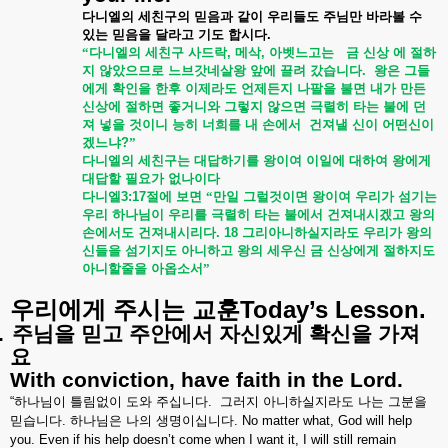
다니엘의
세친구의
믿음과
같이
우리들도
주님만
바라볼
수
있는
믿음을
달라고
기도
합시다
.
“다니엘의
세친구
사드락
,
메삭
,
아벳느고는
금
신상
에
절하
지
않았으므로
느브갓네살왕
앞에
끌려
갔습니다
.
왕은
그들
에게
확인을
한후
이제라도
언제든지
나팔을
불면
내가
만든
신상에
절하면
좋거니와
그렇지
않으면
극렬히
타는
불에
던
져
넣을
것이니
능히
너희를
내
손에서
건져낼
신이
어떤신이
겠느냐
?
”
다니엘의
세친구는
대답하기를
왕이여
이일에
대하여
왕에게
대답할
필요가
없나이다
다니엘
3:17
절에
보면
“만일
그럴것이면
왕이여
우리가
섬기는
우리
하나님이
우리를
극렬히
타는
불에서
건져내시겠고
왕의
손에서도
건져내시리다
. 18
그리아니하실지라도
우리가
왕의
신들을
섬기지도
아니하고
왕의
세우신
금
신상에게
절하지도
아니할줄을
아옵소서”
Today’s Lesson.
우리에게
주시는
교훈
.
주님을
믿고
주안에서
자신있게
확신을
가져
요
With conviction, have faith in the Lord.
“
하나님이
틀림없이
도와
주십니다
.
그러지
아니하실지라도
나는
그분을
믿습니다
.
하나님은
나의
생명이십니다
. No matter what, God will help
you. Even if his help doesn’t come when I want it, I will still remain