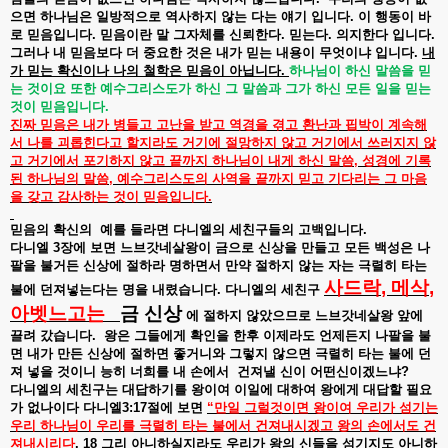
으면
하나님은
일방적으로
역사하지
않는
다는
얘기
입니다
.
이
행동이
바
로
믿음입니다
.
믿음이란
말
그자체를
신뢰한다
.
믿는다
.
의지한다
입니다
.
그러나
내
믿음보다
더
중요한
것은
내가
믿는
내용이
무엇이냐
입니다
.
내
가
믿는
확신이나
나의
철학은
믿음이
아닙니다
.
하나님이
하신
말씀을
믿
는
것이요
또한
예수그리스도가
하신
그
말씀과
그가
하신
모든
일을
믿는
것이
믿음입니다
.
진짜
믿음은
내가
병들고
고난을
받고
역경을
겪고
환난과
핍박이
계속해
서
나를
괴롭힌다고
할지라도
거기에
절망하지
않고
거기에서
쓰러지지
않
고
거기에서
포기하지
않고
끝까지
하나님이
내게
하신
말씀
,
성경에
기록
된
하나님의
말씀
,
예수그리스도의
사역을
끝까지
믿고
기다리는
그
마음
을
갖고
감사하는
것이
믿음입니다
.
믿음의
확신의
예를
들라면
다니엘의
세친구들의
고백입니다
.
다니엘
3
장에
보면
느브갓네살왕이
금으로
신상을
만들고
모든
백성은
나
팔을
불거든
신상에
절하라
명하면서
만약
절하지
않는
자는
극렬히
타는
사드락
,
메삭
,
불에
던져넣는다는
명을
내렸습니다
.
다니엘의
세친구
아벳느고는
금
신상
에
절하지
않았으므로
느브갓네살왕
앞에
끌려
갔습니다
.
왕은
그들에게
확인을
한후
이제라도
언제든지
나팔을
불
면
내가
만든
신상에
절하면
좋거니와
그렇지
않으면
극렬히
타는
불에
던
져
넣을
것이니
능히
너희를
내
손에서
건져낼
신이
어떤신이겠느냐
?
다니엘의
세친구는
대답하기를
왕이여
이일에
대하여
왕에게
대답할
필요
가
없나이다
다니엘
3:17
절에
보면
“
만일
그럴것이면
왕이여
우리가
섬기는
우리
하나님이
우리를
극렬히
타는
불에서
건져내시겠고
왕의
손에서도
건
져내시리다
. 18
그리
아니하실지라도
우리가
왕의
신들을
섬기지도
아니하