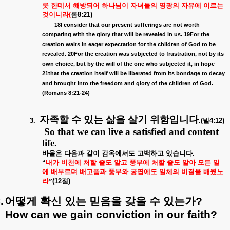
릇
한데서
해방되어
하나님이
자녀들의
영광의
자유에
이르는
것이니라
(
롬
8:21)
18I consider that our present sufferings are not worth
comparing with the glory that will be revealed in us. 19For the
creation waits in eager expectation for the children of God to be
revealed. 20For the creation was subjected to frustration, not by its
own choice, but by the will of the one who subjected it, in hope
21that the creation itself will be liberated from its bondage to decay
and brought into the freedom and glory of the children of God.
(Romans 8:21-24)
자족할
수
있는
삶을
살기
위함입니다
3.
.(
빌
4:12)
So that we can live a satisfied and content
life.
바울은
다음과
같이
감옥에서도
고백하고
있습니다
.
“
내가
비천에
처할
줄도
알고
풍부에
처할
줄도
알아
모든
일
에
배부르며
배고픔과
풍부와
궁핍에도
일체의
비결을
배웠노
라
”
(12
절
)
.
어떻게
확신
있는
믿음을
갖을
수
있는가
?
How can we gain conviction in our faith?