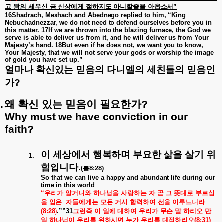
고
왕의
세우신
금
신상에게
절하지도
아니할줄을
아옵소서
”
16Shadrach, Meshach and Abednego replied to him, “King
Nebuchadnezzar, we do not need to defend ourselves before you in
this matter. 17If we are thrown into the blazing furnace, the God we
serve is able to deliver us from it, and he will deliver us from Your
Majesty’s hand. 18But even if he does not, we want you to know,
Your Majesty, that we will not serve your gods or worship the image
of gold you have set up.”
얼마나
확신있는
믿음의
다니엘의
세친들의
믿음인
가
?
.
왜
확신
있는
믿음이
필요한가
?
Why must we have conviction in our
faith?
이
세상에서
행복하며
부요한
삶을
살기
위
1.
함입니다
.
(
롬
8:28)
So that we can live a happy and abundant life during our
time in this world
“
우리가
알거니와
하나님을
사랑하는
자
곧
그
뜻대로
부르심
을
입은
자들에게는
모든
거시
합력하여
선을
이루느니라
(8:28)
.””31
그런즉
이
일에
대하여
우리가
무슨
말
하리오
만
일
하나님이
우리를
위하시면
누가
우리를
대적하리오
(8:31)