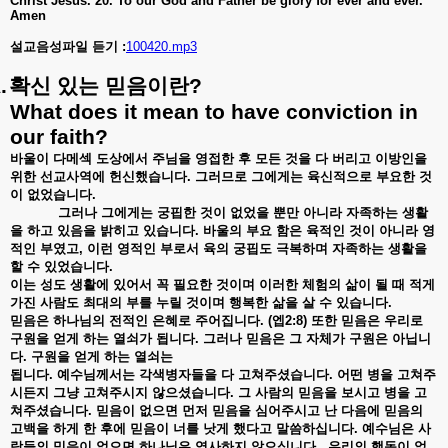
Christ Jesus. 20. To our God and Father be glory for ever and ever.
Amen
설교음성파일 듣기 :
100420.mp3
.
확신
있는
믿음이란
?
What does it mean to have conviction in
our faith?
바울이
다메섹
도상에서
주님을
영접한
후
모든
것을
다
버리고
이방인을
위한
선교사역에
헌신했습니다
.
그러므로
그에게는
육신적으로
부요한
것
이
없었습니다
.
그러나
그에게는
궁핍한
것이
없었을
뿐만
아니라
자족하는
생활
을
하고
있음을
밝히고
있습니다
.
바울의
부요
함은
육적인
것이
아니라
영
적인
부였고
,
이런
영적인
부로서
육의
궁핍도
극복하며
자족하는
생활을
할
수
있었습니다
.
이는
성도
생활에
있어서
꼭
필요한
것이며
이러한
체험의
삶이
될
때
적게
가진
사람도
최대의
부를
누릴
것이며
행복한
삶을
살
수
있습니다
.
믿음은
하나님의
전적인
은혜로
주어집니다
. (
엡
2:8)
또한
믿음은
우리로
구원을
얻게
하는
열쇠가
됩니다
.
그러나
믿음은
그
자체가
구원은
아닙니
다
.
구원을
얻게
하는
열쇠는
됩니다
.
예수님께서는
각색병자들을
다
고쳐주셨습니다
.
어떤
병을
고쳐주
시든지
그냥
고쳐주시지
않으셨습니다
.
그
사람의
믿음을
보시고
병을
고
쳐주셨습니다
.
믿음이
없으면
먼저
믿음을
심어주시고
난
다음에
믿음의
고백을
하게
한
후에
믿음이
너를
낫게
했다고
말씀하십니다
.
예수님은
사
람들의
믿음이
없으면
하나님은
역사하지
않으십니다
.
우리의
행동이
없