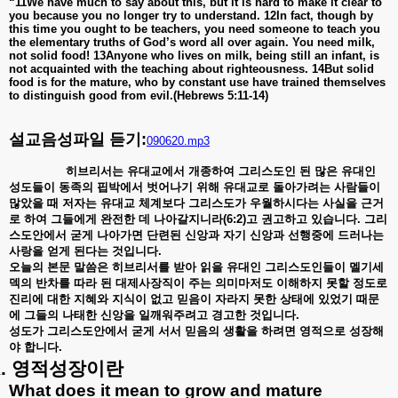
“11We have much to say about this, but it is hard to make it clear to
you because you no longer try to understand. 12In fact, though by
this time you ought to be teachers, you need someone to teach you
the elementary truths of God’s word all over again. You need milk,
not solid food! 13Anyone who lives on milk, being still an infant, is
not acquainted with the teaching about righteousness. 14But solid
food is for the mature, who by constant use have trained themselves
to distinguish good from evil.(Hebrews 5:11-14)
설교음성파일 듣기:
090620.mp3
히브리서는
유대교에서
개종하여
그리스도인
된
많은
유대인
성도들이
동족의
핍박에서
벗어나기
위해
유대교로
돌아가려는
사람들이
많았을
때
저자는
유대교
체계보다
그리스도가
우월하시다는
사실을
근거
로
하여
그들에게
완전한
데
나아갈지니라
(6:2)
고
권고하고
있습니다
.
그리
스도안에서
굳게
나아가면
단련된
신앙과
자기
신앙과
선행중에
드러나는
사랑을
얻게
된다는
것입니다
.
오늘의
본문
말씀은
히브리서를
받아
읽을
유대인
그리스도인들이
멜기세
덱의
반차를
따라
된
대제사장직이
주는
의미마저도
이해하지
못할
정도로
진리에
대한
지혜와
지식이
없고
믿음이
자라지
못한
상태에
있었기
때문
에
그들의
나태한
신앙을
일깨워주려고
경고한
것입니다
.
성도가 그리스도안에서 굳게 서서 믿음의 생활을 하려면 영적으로 성장해
야 합니다.
.
영적성장이란
What does it mean to grow and mature