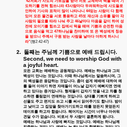
“
42
저희가
사도의
가르침을
받아
서로
교제하며
떡을
떼며
기
도하기를
전혀
힘쓰니라
43
사람마다
두려워하는데
사도들로
인하여
기사와
표적이
많이
나타나니
44
믿는
사람이
다
함께
있어
모든
물건을
서로
통용하고
45
또
재산과
소유를
팔아
각
사람의
필요를
따라
나눠
주고
46
날마다
마음을
같이
하여
성
전에
모이기를
힘쓰고
집에서
떡을
떼며
기쁨과
순전한
마음
으로
음식을
먹고
47
하나님을
찬미하며
또
온
백성에게
칭송
을
받으니
주께서
구원
받는
사람을
날마다
더하게
하시니
라
”
(
행
2:42-47)
2.
둘째는
주님께
기쁨으로
예배
드립시다
.
Second, we need to worship God with
a joyful heart.
모든
교회는
예배하는
공동체입니다
.
예배는
하나님과
그의
백성이
만나는
것입니다
.
이때
하나님께서는
말씀하시며
,
그
의
백성들은
응답하는
것입니다
.
좀더
쉽게
예배에
대하여
예
를
들어
이야기
하면
자매들이
어느날
갑자기
예뻐지면
연애
하고
있다는
증거입니다
.
형제들이
갑자기
멋을
내고
차를
청
소하면
틀림없이
연애하는
것입니다
.
상대를
기쁘게
하려고
선물도
주고
편지도
쓰고
시를
써서
읽어주기도
합니다
.
밤이
고
낮이고
그
집앞을
찾아가기도하고
때를
얻든지
못얻든지
데이트를
하고자
합씁니다
.
헤어지는
시간이
너무나
아쉬워
견딜
수가
없습니다
.
비로서
두
사람이
결혼하게
됩니다
.
예배는
하나님과
사랑에
빠지는
것입니다
.
예배는
하나님께
집중하는
것입니다
.
예배는
늘
하나님과
함께하는
것입니다
.