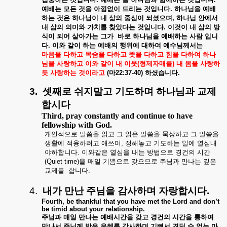
예배는
모든
것을
아낌없이
드리는
것입니다
.
하나님을
예배
하는
것은
하나님이
내
삶의
중심이
되셨으며
,
하나님
안에서
내
삶의
의미와
가치를
찾았다는
것입니다
.
이것이
내
삶의
방
식이
되어
살아가는
그가
바로
하나님을
예배하는
사람
입니
다
.
이와
같이
하는
예배의
행위에
대하여
예수님께서는
마음을
다하고
목숨을
다하고
뜻을
다하고
힘을
다하여
하나
님을
사랑하고
이와
같이
내
이웃
(
형제자매를
)
내
몸을
사랑하
듯
사랑하는
것이라고
(
마
22:37-40)
하셨습니다
.
3.
셋째로
쉬지말고
기도하며
하나님과
교제
합시다
Third, pray constantly and continue to have
fellowship with God.
개인적으로
말씀을
읽고
그
읽은
말씀을
묵상하고
그
말씀을
생활에
적용하려고
애쓰며
,
정해놓고
기도하는
일에
열심내
야하합니다
.
이와같은
열심을
내는
방법으로
경건의
시간
(Quiet time)
을
매일
기쁨으로
갖으므로
주님과
만나는
깊은
교제를
합니다
.
4.
내가
만난
주님을
감사하며
자랑합시다
.
Fourth, be thankful that you have met the Lord and don’t
be timid about your relationship.
주님과
매일
만나는
예배시간을
갖고
경건의
시간을
통하여
만나서
주님께
받은
은혜를
감사하며
기뻐서
견딜
수
없는
마