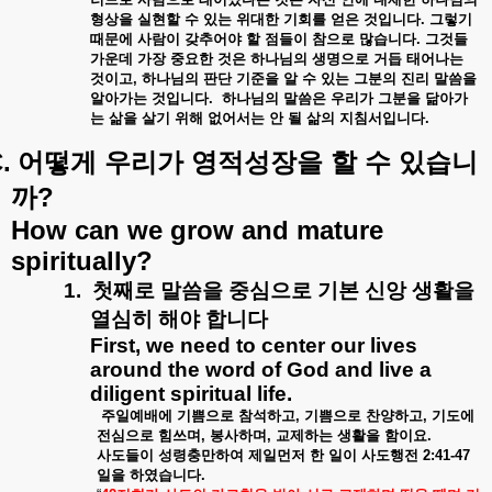
형상을
실현할
수
있는
위대한
기회를
얻은
것입니다
.
그렇기
때문에
사람이
갖추어야
할
점들이
참으로
많습니다
.
그것들
가운데
가장
중요한
것은
하나님의
생명으로
거듭
태어나는
것이고
,
하나님의
판단
기준을
알
수
있는
그분의
진리
말씀을
알아가는
것입니다
.
하나님의
말씀은
우리가
그분을
닮아가
는
삶을
살기
위해
없어서는
안
될
삶의
지침서입니다
.
.
어떻게
우리가
영적성장을
할
수
있습니
?
까
How can we grow and mature
spiritually?
1.
첫째로
말씀을
중심으로
기본
신앙
생활을
열심히
해야
합니다
First, we need to center our lives
around the word of God and live a
diligent spiritual life.
주일예배에
기쁨으로
참석하고
,
기쁨으로
찬양하고
,
기도에
전심으로
힘쓰며
,
봉사하며
,
교제하는
생활을
함이요
.
사도들이
성령충만하여
제일먼저
한
일이
사도행전
2:41-47
일을
하였습니다
.