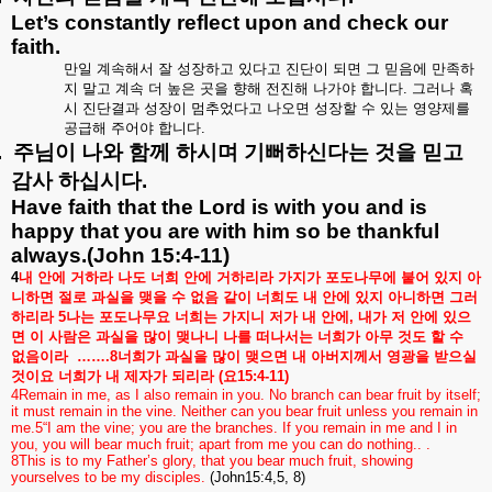
Let’s constantly reflect upon and check our
faith.
만일
계속해서
잘
성장하고
있다고
진단이
되면
그
믿음에
만족하
지
말고
계속
더
높은
곳을
향해
전진해
나가야
합니다
.
그러나
혹
시
진단결과
성장이
멈추었다고
나오면
성장할
수
있는
영양제를
공급해
주어야
합니다
.
.
주님이
나와
함께
하시며
기뻐하신다는
것을
믿고
감사
하십시다
.
Have faith that the Lord is with you and is
happy that you are with him so be thankful
always.(John 15:4-11)
4
내
안에
거하라
나도
너희
안에
거하리라
가지가
포도나무에
붙어
있지
아
니하면
절로
과실을
맺을
수
없음
같이
너희도
내
안에
있지
아니하면
그러
하리라
5
나는
포도나무요
너희는
가지니
저가
내
안에
,
내가
저
안에
있으
면
이
사람은
과실을
많이
맺나니
나를
떠나서는
너희가
아무
것도
할
수
없음이라
…….8
너희가
과실을
많이
맺으면
내
아버지께서
영광을
받으실
것이요
너희가
내
제자가
되리라
(
요
15:4-11)
4Remain in me, as I also remain in you. No branch can bear fruit by itself;
it must remain in the vine. Neither can you bear fruit unless you remain in
me.5“I am the vine; you are the branches. If you remain in me and I in
you, you will bear much fruit; apart from me you can do nothing.. .
8This is to my Father’s glory, that you bear much fruit, showing
yourselves to be my disciples.
(John15:4,5, 8)