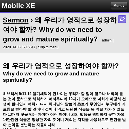
Mobile XE
Menu
Sermon
› 왜 우리가 영적으로 성장하
여야 할까? Why do we need to
grow and mature spiritually?
admin |
2020.09.05 07:09:47 |
Skip to menu
?
왜
우리가
영적으로
성장하여야
할까
Why do we need to grow and mature
spiritually?
히브리서
5:11-14
멜기세덱에
관하여는
우리가
할
말이
많으나
너희의
듣
는
것이
둔하므로
해석하기
어려우니라
12
때가
오래므로
너희가
마땅히
선
생이
될터인데
너희가
다시
하나님의
말씀의
초보가
무엇인지
누구에게
가
르침을
받아야
할
것이니
젖이나
먹고
단단한
식물을
못
먹을
자가
되었도
다
13
대저
젖을
먹는
자마다
어린
아이니
의의
말씀을
경험하지
못한
자요
14
단단한
식물은
장성한
자의
것이니
저희는
지각을
사용하므로
연단을
받
아
선악을
분변하는
자들이니라