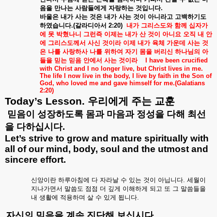
음을
만나는
사람들에게
자랑하는
것입니다
.
바울은
내가
사는
것은
내가
사는
것이
아니라고
고백하기도
하였습니다
.(
갈라디아서
2:20)
내가
그리스도와
함께
십자가
에
못
박혔나니
그런즉
이제는
내가
산
것이
아니요
오직
내
안
에
그리스도께서
사신
것이라
이제
내가
육체
가운데
사는
것
은
나를
사랑하사
나를
위하여
자기
몸을
버리신
하나님의
아
들을
믿는
믿음
안에서
사는
것이라
I have been crucified
with Christ and I no longer live, but Christ lives in me.
The life I now live in the body, I live by faith in the Son of
God, who loved me and gave himself for me.(Galatians
2:20)
Today’s Lesson.
우리에게
주는
교훈
믿음이
성장하도록
몸과
마음과
정성을
다해
최선
을
다하십시다
.
Let’s strive to grow and mature spiritually with
all of our mind, body, soul and the utmost and
sincere effort.
신앙이란
하루아침에
다
자라날
수
있는
것이
아닙니다
.
세월이
지나가면서
말씀도
점점
더
깊게
이해하게
되고
또
그
말씀들을
내
생활에
적용하며
살
수
있게
됩니다
.
.
자신의
믿음을
계속
진단해
보십시다
.