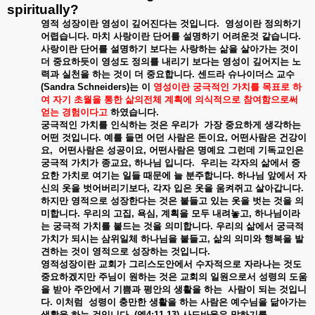
spiritually?
영적
성장이란
영성이
깊어진다는
것입니다
.
영성이란
정의하기
어렵습니다
.
마치
사랑이란
단어를
설명하기
어려운것
같습니다
.
사랑이란
단어를
설명하기
보다는
사랑하는
삶을
살아가는
것이
더
중요하듯이
영성도
정의를
내리기
보다는
영성이
깊어지는
노
력과
실천을
하는
것이
더
중요합니다
.
센드라
슈나이더스
교수
(Sandra Schneiders)
는
이
영성이란
궁극적인
가치를
목표로
하
여
자기
초월을
통한
삶의전체
계획에
의식적으로
참여함으로써
얻는
경험이다고
하였습니다
.
궁극적인
가치를
인식하는
것은
우리가
가장
중요하게
생각하는
어떤
것입니다
.
예를
들면
어던
사람은
돈이요
,
어떤사람은
건강이
요
,
어떤사람은
성공이요
,
어떤사람은
명예요
그런데
기독교인은
궁극적
가치가
종교요
,
하나님
입니다
.
우리는
각자의
삶에서
중
요한
가치로
여기는
일들
때문에
늘
분주합니다
.
하나님
앞에서
자
신의
옷을
벗어버리기보다
,
각자
입은
옷을
움켜쥐고
살아갑니다
.
하지만
영적으로
성장한다는
것은
붙들고
있는
옷을
벗는
것을
의
미합니다
.
우리의
고집
,
욕심
,
계획을
모두
내려놓고
,
하나님이라
는
궁극적
가치를
붙드는
것을
의미합니다
.
우리의
삶에서
궁극적
가치가
되시는
삼위일체
하나님을
붙들고
,
삶의
의미와
행복을
발
견하는
것이
영적으로
성장하는
것입니다
.
영적성장이란
교회가
그리스도안에서
수자적으로
자라나는
것도
중요하겠지만
주님이
원하는
것은
교회의
일원으로서
성령의
도움
을
받아
주안에서
기쁨과
평안의
생활을
하는
사람이
되는
것입니
다
.
이처럼
성령이
충만한
생활을
하는
사람은
예수님을
닮아가는
생활을
하는
것입니다
. (
엡
4:11-13)
사도바울은
말하기를