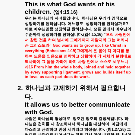
This is what God wants of his
children.
(
엡
4:15,16)
우리는
하나님의
자녀들입니다
.
하나님은
우리가
영적으로
성장하기를
원하십니다
.
어느정도
성장하기를
원하실까요
?
바로
예수님만큼
성장하길
원하십니다
.
모든
면에서
예수님의
수준까지
성장하기를
원하십니다
.(
엡
4:15,16) “
오직
사랑안에
서
참된
것을
하여
범사에
그에게까지
자랄지라
그는
머리니
곧
그리스도라
” God wants us to grow up, like Christ in
everything (Ephesians 4:15)
그에게서
온
몸이
각
마디를
통
하여
도움을
입음으로
연락하고
상합하여
각
지체의
분량대로
역사하여
그
몸을
자라게
하며
사랑
안에서
스스로
세우느니
라
16 From him the whole body, joined and held together
by every supporting ligament, grows and builds itself up
in love, as each part does its work.
2.
하나님과
교제하기
위해서
필요합니
다
.
It allows us to better communicate
with God.
사람은
하나님의
형상대로
창조된
창조의
결정체입니다
.
하
나님은
천치를
다
창조하셔서
하나님을
대신하여
아담에게
다스리고
관리하고
번성
시키라고
하셨습니다
. (
창
1:27,28)
그
러므로
사람으로
태어났다는
것은
자신
안에
내재한
하나님의