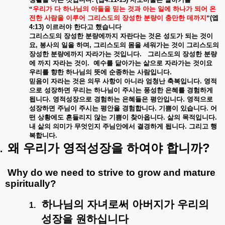
“
우리가
다
하나님의
아들을
믿는
것과
아는
일에
하나가
되어
온
전한
사람을
이루어
그리스도의
장성한
분량이
충만한
데까지
”
(
엡
4:13)
이르러야
한다고
했습니다
그리스도의
장성한
분량에까지
자란다는
것은
성도가
되는
것이
요
,
봉사의
일을
하며
,
그리스도의
몸을
세워가는
것이
그리스도의
장성한
분량에까지
자라가는
것입니다
.
그리스도의
장성한
분량
에
까지
자라는
것이
.
예수를
닮아가는
삶으로
자라가는
것이요
우리를
향한
하나님의
뜻에
순종하는
사람입니다
.
믿음이
자라는
것은
의무
사항이
아니라
엄청난
축복입니다
.
영적
으로
성장하면
우리는
하나님이
주시는
풍성한
은혜를
경험하게
됩니다
.
영적성장으로
경험하는
은혜들은
평안입니다
.
영적으로
성장하면
주님이
주시는
평안을
경험합니다
.
기쁨이
있습니다
.
어
떤
상황에도
흔들리지
않는
기쁨이
찾아옵니다
.
삶의
목적입니다
.
내
삶의
의미가
무엇인지
주님안에서
결경하게
됩니다
.
그리고
행
복합니다
.
?
왜
우리가
영적성장을
하여야
합니까
.
Why do we need to strive to grow and mature
spiritually?
하나님의
자녀로써
아버지가
우리의
1.
성장을
원하십니다