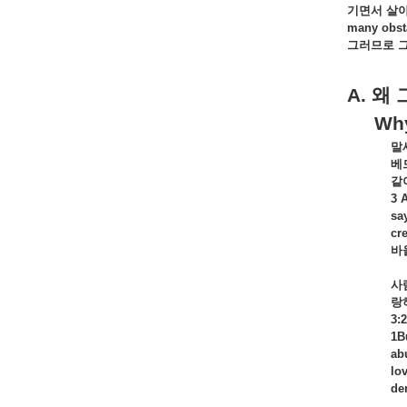
기면서
살
many obsta
그러므로
A.
왜
Why d
말
베
같
3 
sa
cre
바
사
랑
3:2
1B
ab
lo
de