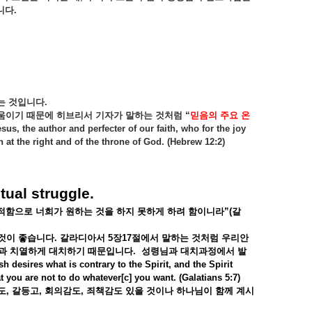
니다
.
는
것입니다
.
움이기
때문에
히브리서
기자가
말하는
것처럼
“
믿음의
주요
온
sus, the author and perfecter of our faith, who for the joy
at the right and of the throne of God. (Hebrew 12:2)
tual struggle.
적함으로
너희가
원하는
것을
하지
못하게
하려
함이니라
”(
갈
것이
좋습니다
.
갈라디아서
5
장
17
절에서
말하는
것처럼
우리안
과
치열하게
대치하기
때문입니다
.
성령님과
대치과정에서
발
esh desires what is contrary to the Spirit, and the Spirit
at you are not to do whatever[c] you want. (Galatians 5:7)
도
,
갈등고
,
회의감도
,
죄책감도
있을
것이나
하나님이
함께
계시