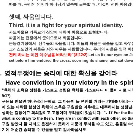
따를
때
,
우리의
의지가
하나님의
말씀에
굴복할
때
,
이것이
선한
싸움입
셋째
,
싸움입니다
.
Third, it is a fight for your spiritual identity.
사도바울은
기독교의
신앙에
대하여
싸움으로
표현합니다
.
싸움에는
전쟁에서
군이으로서
싸움입니다
.
운동경기장에서
선수들의
싸움입니다
.
이들의
싸움은
목숨을
걸고
싸우
그리스도인의
싸움은
죄와
싸우는
사람들입니다
.
우리의
싸움은
영적
싸
전케
하시는
이인
예수님을
바라보라
”(
히
12:2)
Let us fix our eyes on Je
set before him endured the cross, scorning its shame, and sat down 
.
영적투쟁에는
승리에
대한
확신을
갖어라
Have conviction in your victory in the spiri
“
육체의
소욕은
성령을
거스르고
성령은
육체를
거스르나니
이
둘이
서로
대
5:17)
구원을
받으면
하나님의
은혜로
그
마음이
늘
편안할
거라는
기대를
버리는
에
있는
타락한
본성인
육체의
소욕은
구원받은
이후에도
내주하시는
성령님
생하는
갈등이고
회의감이고
고통이며
두려움이
있습니다
.
“. 17 For the fl
what is contrary to the flesh. They are in conflict with each other, so th
구원
받았다
할
지라도
온전하지
못하기
때문에
두려울
수도
있고
,
흔들릴
수
기에
매순간
승리할
수
있음을
믿고
감사하십시오