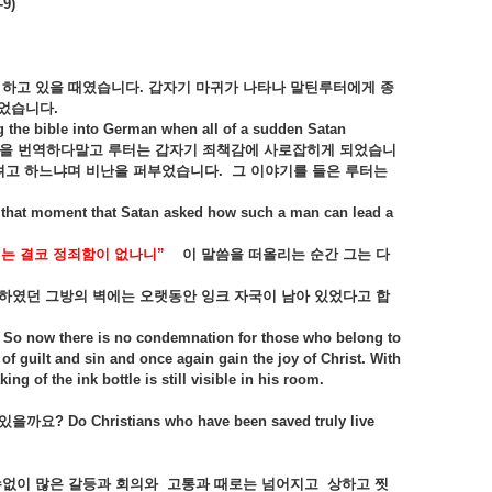
-9)
하고
있을
때였습니다
.
갑자기
마귀가
나타나
말틴루터에게
종
었습니다
.
ng the bible into German when all of a sudden Satan
을
번역하다말고
루터는
갑자기
죄책감에
사로잡히게
되었습니
려고
하느냐며
비난을
퍼부었습니다
.
그
이야기를
들은
루터는
s at that moment that Satan asked how such a man can lead a
게는
결코
정죄함이
없나니
”
이
말씀을
떠올리는
순간
그는
다
하였던
그방의
벽에는
오랫동안
잉크
자국이
남아
있었다고
합
8 So now there is no condemnation for those who belong to
f guilt and sin and once again gain the joy of Christ. With
ing of the ink bottle is still visible in his room.
있을까요
? Do Christians who have been saved truly live
수없이
많은
갈등과
회의와
고통과
때로는
넘어지고
상하고
찟