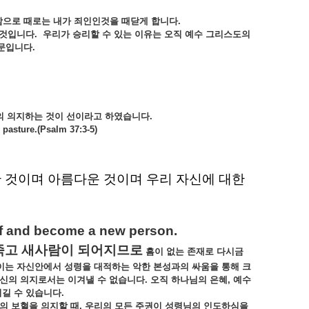
함으로
때로는
내가
죄인인것을
때닫게
합니다
.
것입니다
.
우리가
승리할
수
있는
이유는
오직
예수
그리스도의
문입니다
.
의
의지하는
것이
선이라고
하였습니다
.
 pasture.(Psalm 37:3-5)
한
것이며
아름다운
것이며
우리
자신에
대한
 off and become a new person.
죽고
새사람이
되어지므로
흠이
없는
존재로
다시금
이는
자신안에서
성령을
대적하는
악한
본성과의
싸움을
통해
크
신의
의지로서는
이겨낼
수
없습니다
.
오직
하나님의
은혜
,
예수
이길
수
있습니다
.
의
보혈을
의지할
때
,
우리의
모든
주권이
성령님의
인도하심을