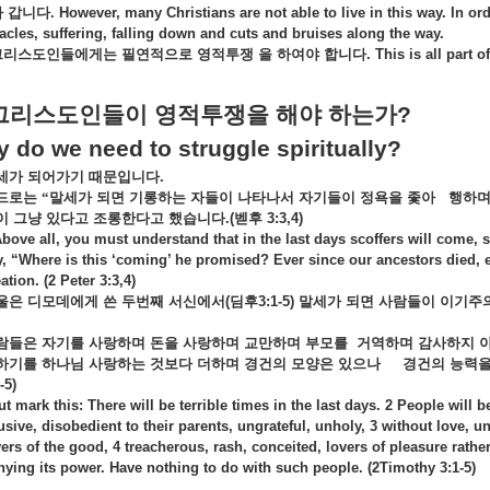
아
갑니다
. However, many Christians are not able to live in this way. In o
cles, suffering, falling down and cuts and bruises along the way.
그리스도인들에게는
필연적으로
영적투쟁
을
하여야
합니다
. This is all part o
그리스도인들이
영적투쟁을
해야
하는가
?
o we need to struggle spiritually?
세가
되어가기
때문입니다
.
드로는
“말세가
되면
기롱하는
자들이
나타나서
자기들이
정욕을
좇아
행하
이
그냥
있다고
조롱한다고
했습니다
.(
벧후
3:3,4)
Above all, you must understand that in the last days scoffers will come, s
y, “Where is this ‘coming’ he promised? Ever since our ancestors died, e
ation. (2 Peter 3:3,4)
울은
디모데에게
쓴
두번째
서신에서
(
딤후
3:1-5)
말세가
되면
사람들이
이기주
람들은
자기를
사랑하며
돈을
사랑하며
교만하며
부모를
거역하며
감사하지
하기를
하나님
사랑하는
것보다
더하며
경건의
모양은
있으나
경건의
능력
-5)
ut mark this: There will be terrible times in the last days. 2 People will 
usive, disobedient to their parents, ungrateful, unholy, 3 without love, un
vers of the good, 4 treacherous, rash, conceited, lovers of pleasure rath
nying its power. Have nothing to do with such people. (2Timothy 3:1-5)