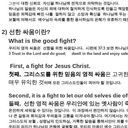
그분에
대한
신뢰요
자신을
하나님께
전적으로
의탁하는
것입니다
.
하나님의
말씀은
자신의
죄에
대하여
철저하게
인식하도록
만들고
책망
믿음은
죄책감에
빠진
나를
절하지
않고
소망과
확신을
하나님께
두는
보혈에
의해서요
예수님의
속죄를
통한
용서하심의
은혜가
유효하기
때
2)
선한
싸움이란
?
What is the good fight?
우리의
영적
싸움은
선함을
위한
싸움입니다
.
시편에
37:3
보면
하나님
3 Trust in the Lord and do good;
dwell in the land and enjoy safe
First, a fight for Jesus Christ.
첫째
,
그리스도를
위한
믿음의
영적
싸움
은
고귀
매우
유익한
것
이며
모든
그리스도인들이
격어야
할
것입니다
.
Second, it is a fight to let our old selves die
둘째
,
선한
영적
싸움은
우리안에
있는
옛사람이
온전하게
세워질
수
있다는
것입니다
.
이
과정에서
편안하지
않습니다
.
나
큰
갈등과
회의감과
두려움과
고통을
이겨내야
합니다
.
여기에서는
자
그리스도의
보혈
,
성령님의
인도하심
,
거룩한
말씀을
통해서만이
죄를
우리의
의지가
하나님의
은혜에
굴복할
때
,
우리의
마음이
예수
그리스도