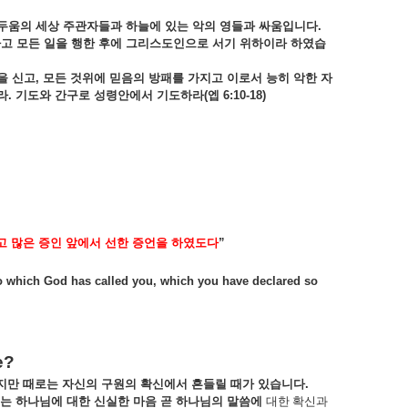
두움의
세상
주관자들과
하늘에
있는
악의
영들과
싸움입니다
.
하고
모든
일을
행한
후에
그리스도인으로
서기
위하이라
하였습
을
신고
,
모든
것위에
믿음의
방패를
가지고
이로서
능히
악한
자
라
.
기도와
간구로
성령안에서
기도하라
(
엡
6:10-18)
고
많은
증인
앞에서
선한
증언을
하였도다
”
ife to which God has called you, which you have declared so
e?
지만
때로는
자신의
구원의
확신에서
흔들릴
때가
있습니다
.
는
하나님에
대한
신실한
마음
곧
하나님의
말씀에
대한
확신과