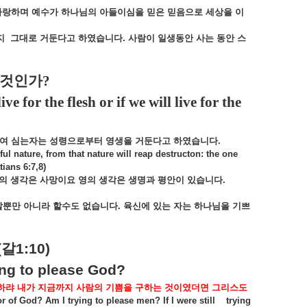
사랑하며
예수가
하나님의
아들이심을
믿은
믿음으로
세상을
이
지
그대로
거둔다고
하였습니다
.
사람이
일생동안
사는
동안
스
살것인가
?
ve for the flesh or if we will live for the
여
심는자는
성령으로부터
영생을
거둔다고
하였습니다
.
l nature, from that nature will reap destructon: the one
tians 6:7,8)
의
생각은
사망이요
영의
생각은
생명과
평안이
있습니다
.
할뿐만
아니라
할수도
없습니다
.
육신에
있는
자는
하나님을
기쁘
(
갈
1:10)
ing to please God?
하랴
내가
지금까지
사람의
기쁨을
구하는
것이였더면
그리스도
or of God? Am I trying to please men? If I were still trying