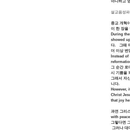
아니하고
설교음성파
종교
개혁
이
한
장을
During the
showed up 
다
.
그때
더
이상
변
Instead of
reformatio
그
순간
로
시
기쁨을
그래서
자
니다
.
However, i
Christ Jes
that joy he
과연
그리
with peace 
그렇다면
그러나
대