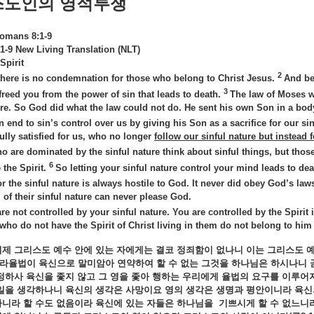
스도인의
영적투쟁
omans 8:1-9
-9 New Living Translation (NLT)
 Spirit
2
here is no condemnation for those who belong to Christ Jesus.
And be
3
 freed you from the power of sin that leads to death.
The law of Moses w
ure. So God did what the law could not do. He sent his own Son in a bod
n end to sin’s control over us by giving his Son as a sacrifice for our si
ully satisfied for us, who no longer
follow our sinful nature but instead f
 are dominated by the sinful nature think about sinful things, but those
6
 the Spirit.
So letting your sinful nature control your mind leads to deat
r the sinful nature is always hostile to God. It never did obey God’s laws
l of their sinful nature can never please God.
re not controlled by your sinful nature. You are controlled by the Spirit
 who do not have the Spirit of Christ living in them do not belong to him a
이제
그리스도
예수
안에
있는
자에게는
결코
정죄함이
없나니
이는
그리스도
라율법이
육신으로
말미암아
연약하여
할
수
없는
그것을
하나님은
하시나니
정하사
육신을
좇지
않고
그
영을
좇아
행하는
우리에게
율법의
요구를
이루어
일을
생각하나니
육신의
생각은
사망이요
영의
생각은
생명과
평안이니라
육신
아니라
할
수도
없음이라
육신에
있는
자들은
하나님을
기쁘시게
할
수
없느니