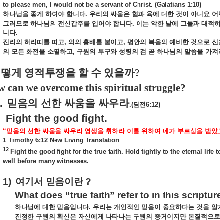
to please men, I would not be a servant of Christ. (Galatians 1:10)
하나님을
좋게
하여야
합니다
.
우리의
싸움은
혈과
육에
대한
것이
아니요
어
그러므로
하나님의
전신갑주를
입어야
합니다
.
이는
악한
날에
그들과
대적
니다
.
진리의
허리띠를
띠고
,
의의
흉배를
붙이고
,
평안의
복음의
예비한
것으로
신
의
모든
화전을
소멸하고
,
구원의
투구와
성령의
검
곧
하나님의
말씀을
가져
떻게 영적투쟁을 할 수 있을까
?
n we overcome this spiritual struggle?
.
믿음의
선한
싸움을
싸우라
.(
딤전
6:12)
Fight the good fight.
“
믿음의
선한
싸움을
싸우라
영생을
취하라
이를
위하여
네가
부르심을
받았
1 Timothy 6:12 New Living Translation
12
Fight the good fight for the true faith. Hold tightly to the eternal l
well before many witnesses.
1)
여기서
믿음이란
?
What does “true faith” refer to in this scriptur
하나님에
대한
믿음입니다
.
우리는
개인적인
믿음이
중요하다는
것을
알
진정한
구원의
확신은
자신에게
나타나는
구원의
증거이지만
본질적으로