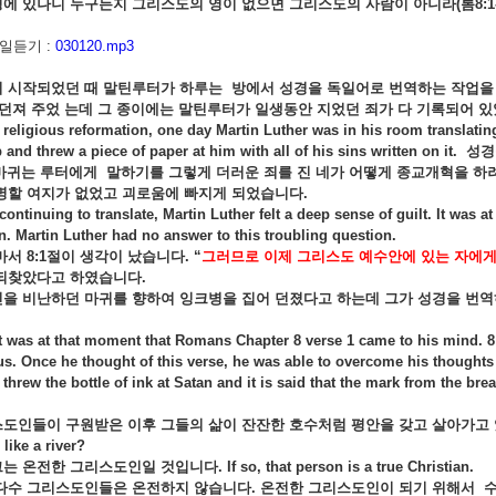
영에
있나니
누구든지
그리스도의
영이
없으면
그리스도의
사람이
아니라
(
롬
8:1
일듣기 :
030120.mp3
이
시작되었던
때
말틴루터가
하루는
방에서
성경을
독일어로
번역하는
작업을
던져
주었
는데
그
종이에는
말틴루터가
일생동안
지었던
죄가
다
기록되어
있
 religious reformation, one day Martin Luther was in his room translati
and threw a piece of paper at him with all of his sins written on it.
성경
마귀는
루터에게
말하기를
그렇게
더러운
죄를
진
네가
어떻게
종교개혁을
하
명할
여지가
없었고
괴로움에
빠지게
되었습니다
.
 continuing to translate, Martin Luther felt a deep sense of guilt. It wa
n. Martin Luther had no answer to this troubling question.
마서
8:1
절이
생각이
났습니다
. “
그러므로
이제
그리스도
예수안에
있는
자에
되찾았다고
하였습니다
.
신을
비난하던
마귀를
향하여
잉크병을
집어
던졌다고
하는데
그가
성경을
번역
t was at that moment that Romans Chapter 8 verse 1 came to his mind. 
us. Once he thought of this verse, he was able to overcome his thoughts o
 threw the bottle of ink at Satan and it is said that the mark from the break
스도인들이
구원받은
이후
그들의
삶이
잔잔한
호수처럼
평안을
갖고
살아가고
like a river?
그는
온전한
그리스도인일
것입니다
. If so, that person is a true Christian.
다수
그리스도인들은
온전하지
않습니다
.
온전한
그리스도인이
되기
위해서