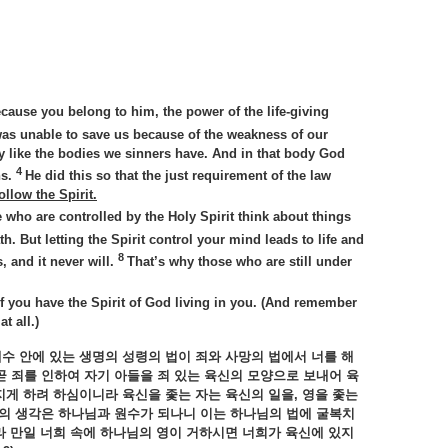
cause you belong to him, the power of the life-giving
as unable to save us because of the weakness of our
y like the bodies we sinners have. And in that body God
4
ns.
He did this so that the just requirement of the law
ollow the Spirit.
 who are controlled by the Holy Spirit think about things
h. But letting the Spirit control your mind leads to life and
8
, and it never will.
That’s why those who are still under
 if you have the Spirit of God living in you. (And remember
t all.)
예수
안에
있는
생명의
성령의
법이
죄와
사망의
법에서
너를
해
곧
죄를
인하여
자기
아들을
죄
있는
육신의
모양으로
보내어
육
지게
하려
하심이니라
육신을
좇는
자는
육신의
일을
,
영을
좇는
의
생각은
하나님과
원수가
되나니
이는
하나님의
법에
굴복치
라
만일
너희
속에
하나님의
영이
거하시면
너희가
육신에
있지