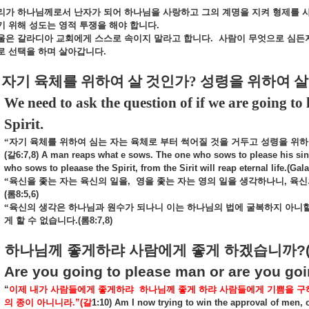
리가
하나님께로서
난자가
되어
하나님을
사랑하고
그의
계명을
지켜
형제를
기
위해
성도는
영적
투쟁을
해야
합니다
.
울은
갈라디아
교회에게
스스로
속이지
말라고
합니다
.
사람이
무엇으로
심든
로
선택을
하며
살아갑니다
.
자기 육체를 위하여 살 것인가
?
성령을 위하여 
We need to ask the question of if we are going to li
Spirit.
“자기
육체를
위하여
심는
자는
육체로
부터
썩어
질
것을
거두고
성령을
위하
(
갈
6:7,8) A man reaps what e sows. The one who sows to please his sinfu
who sows to pleaase the Spirit, from the Sirit will reap eternal life.(Gala
“육신을
좇는
자는
육신의
일을
,
영을
좇는
자는
영의
일을
생각하나니
,
육신
(
롬
8:5,6)
“육신의
생각은
하나님과
원수가
되나니
이는
하나님의
법에
굴복하지
아니
게
할
수
없습니다
.(
롬
8:7,8)
하나님께
좋게하랴
사람에게
좋게
하겠습니까
?
Are you going to please man or are you go
“
이제
내가
사람들에게
좋게하랴
하나님께
좋게
하랴
사람들에게
기쁨을
구
의
종이
아니니라
.”(
갈
1:10) Am I now trying to win the approval of men, 