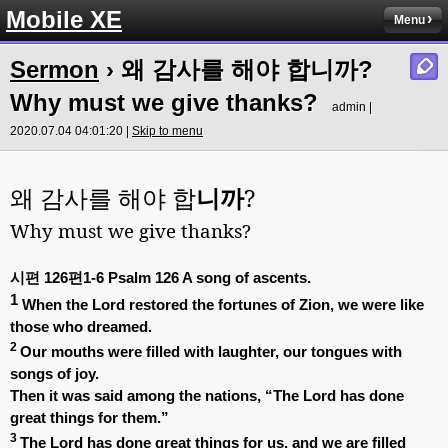
Mobile XE
Menu
Sermon
› 왜 감사를 해야 합니까?
Why must we give thanks?
admin |
2020.07.04 04:01:20 |
Skip to menu
왜 감사를 해야 합
?
니까
Why must we give thanks?
시편
126
편
1-6 Psalm 126 A song of ascents.
1
When the Lord restored the fortunes of Zion, we were like
those who dreamed.
2
Our mouths were filled with laughter, our tongues with
songs of joy.
Then it was said among the nations, “The Lord has done
great things for them.”
3
The Lord has done great things for us, and we are filled