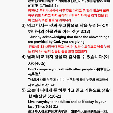
感
谢你
有
你
的
桌
子上的食物在
你
的
头
上，
你
的背部和屋
顶
的衣服（
1Tim6:6-9
）
딤전
6:7
우리가 세상에 아무 것도 가지고 온 것이 없으매 또한
아무 것도 가지고 가지 못하리니
8
우리가 먹을 것과 입을 것
이 있은즉 족한 줄로 알 것이니라
3)
먹고 마시는 것과 수고함으로 낙을 누리는 것이
하나님의 선물인줄 아는 것
(
전
3:13)
Just by acknowledging that these the above things
are provided by God, you are giving
전도서
3:13
사람마다 먹고 마시는 것과 수고함으로 낙을 누리
는 것이 하나님의 선물인 줄을 또한 알았도다
4)
남과 비교 하지 않을 때 감사할 수 있습니다
.(
이
사야
46:5)
Don't compare yourself with other people
不要拿自己
与
其他
人
“
너희가 나를 누구에 비기며 누구와 짝하며 누구와 비교하여
서로 같다 하겠느냐
”
5)
오늘이 나에게 준 하루라고 믿고 기쁨으로 생활
할 때
(
살전
5:16-21
Live everyday to the fullest and as if today is your
last
.(1Thes 5:16-21)
生活每天都
发挥
到淋漓
尽
致，如果今天
是
你
的最后一刻。