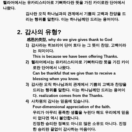
헬라어에서는 유카리스티아로 기뻐하다란 뜻을 가진 카이로란 단어에서
나왔다
.
감사란 오직 하나님과의 관계에서 기쁨의 고백과 찬양을 드
리는 행위를 말한다
.
이는 하나님께만 드리는 용어이다
.
2.
감사의 유형
?
感恩的
类型
, why do we give gives thank to God
1)
감사라는 히브리어 단어 토다 는 그 뜻이 찬양
,
고백이라
는 의미이다
.
This is because we have been offering Thanks.
2)
헬라어에서는 유카리스티아로 기뻐하다란 뜻을 가진 카이
로란 단어에서 나왔다
.
Can be thankful that we give than to receive a
blessing when you know.
3)
감사란 오직 하나님과의 관계에서 기쁨의 고백과 찬양을
드리는 행위를 말한다
.
이는 하나님께만 드리는 용어이
다
.
realization comes from the Thanks.
4)
사차원의 감사는 믿음에 있습니다
.
Four-dimensional appreciation of the faith.
우리가 아무리 풍족한 생활을 누린다 해도 우리에게 믿음
이 없다면 역시 불안합니다
.
진정한 승리란 정복도 아니요 많은 소유도 아니다
.
진정
한 승리란 끝없이 감사하는 마음이다
.