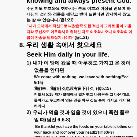
knowing and always present God.
주신이도 여호와요 취하시는 분도 여호와 이심을 믿으며 하
나님의 섭리와 경륜을 깨닫고 받아 드린다면 감사하지 않고
는 살 수 없습니다
.(
욥
1:21)
“
내가 모태에서 적신으로 나왔은즉 또한 적신이 그리로 돌아 가올
지라 주신자도 여호와시요 취하신 자도 여호와시오니 여호와의 이
”(
욥
1:21)
름이 찬송을 받으실지니이다
8.
우리 생활 속에서 찾으세요
Seek Him daily in your life.
1)
내가 이 땅에 왔을 때 아무것도 가지고 온 것이
없음을 안다면
We come with nothing, we leave with nothing(Ecc
5:15)
我
们来
，我
们
什
么
也
没
有留下什
么
（
传
5:15
）
전도서
5:15
저가 모태에서 벌거벗고 나왔은즉 그 나온 대로
돌아가고 수고하여 얻은 것을 아무 것도 손에 가지고 가지 못
하리니
2)
우리가 먹을 것과 입을 것이 있으니 족한 줄로
알 때
(
딤전
6:6-8)
Be thankful you have the foods on your table, clothes on
your back and roof over your head(1Tim6:6-9)