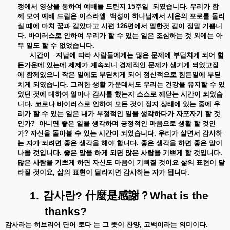
정에서 영상을 통하여 예배들 드린지
15
주일
되였습니다
.
우리가 함
께 모여 예배 드림은 이스라엘
백성이 하나님께서 시온의 포로를 돌리
실 때에 마치 꿈과 같았다고 시편
126
편에서 말한것 같이 정말 기쁩니
다
.
바이러스로 인하여 우리가 할 수 있는 일은 조심하는 것 외에는 아
무 일도 할 수 없었습니다
.
시간이
지남에 따라 사람들에게는 많은 문제에 부딛치게 되어 힘
든가운데 있는데 제제가 계속되니 경제적인 문제가 생기게 되었고집
에 함께있으니 작은 일에도 부딛치게 되어 정신적으로 힘든일에 부딛
치게 되였습니다
.
그러한 생활 가운데서도 우리는 건강을 유지할 수 있
었던 것에 대하여 얼마나 감사를 했는지 스스로 깨닫는 시간이 되었습
니다
.
코로나 바이러스로 인하여 모든 것이 정지 상태에 있는 중에 우
리가 할 수 있는 일은 내가 부정적인 일을 생각하다가 자포자기 할 것
인가
?
아니면 좋은 일을 생각하며 긍정적인 마음으로 생활 할 것인
가
?
자신을 돌아볼 수 있는 시간이 되었습니다
.
우리가 살면서 감사하
는 자가 되려면 좋은 생각을 해야 합니다
.
좋은 생각을 하면 좋은 말이
나올 것입니다
.
좋은 말을 하게 되면 많은 사람을 기쁘게 할 것입니다
.
많은 사람을 기쁘게 하면 자신도 마음이 기뻐질 것이요 삶의 표현이 달
라질 것이요
,
삶의 표현이 달라지면 감사하는 자가 됩니다
.
什
1.
감사란
?
麼是感謝
？
What is the
thanks?
감사라는 히브리어 단어 토다 는 그 뜻이 찬양
,
고백이라는 의미이다
.