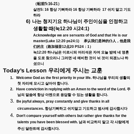
（帖前
5:16-21
）
살전
5: 16
항상 기뻐하라
16
항상 기뻐하라
17
쉬지 말고 기도
하라
6)
나는 청지기요 하나님이 주인이심을 인정하고
생활할 때
(
눅
12:20
시
24:1)
Acknowledge we are servants of God and that He is our
master(Luke 12:20 ps24:1)
承
认
我
们
是神的仆人，他是我
们
的主（路加福音
12
点
20 PS24
：
1
）
눅
12:20
하나님은 이르시되 어리석은 자여 오늘 밤에 네 영혼
을 도로 찾으리니 그러면 네 예비한 것이 뉘 것이 되겠느냐 하
셨으니
Today’s Lesson
우리에게 주시는 교훈
1.
Welcome God as the first priority in your life.
하나님을 우리의 생활의
첫 자리에 모시고 살아야 합니다
.
2.
Have conviction in replying with an Amen to the word of the Lord.
주
님의 말씀에 항상 아멘으로 응답할 수 있는 생활을 합니다
.
3.
Be joyful always, pray constantly and give thanks in all
circumstances.
항상기뻐하고 쉬지말고 기도하고 범사에 감사합시다
4.
Don’t compare yourself with others but rather give thanks for the
talents you have been blessed with.
남과 비교하지 말고 각 사람에게
주신 달란트에 감사합시다
.