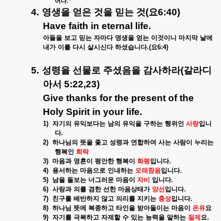
어다
.”
4.
영생을 얻은 것을 믿는 것
(
요
6:40)
Have faith in eternal life.
아들을 보고 믿는 자마다 영생을 얻는 이것이니 마지막 날에
내가 이를 다시 살시신다 하셨습니다
.(
요
6:4)
5.
성령을 선물로 주셨음을 감사하라
(
갈라디
아서
5:22,23)
Give thanks for the present of the
Holy Spirit in your life.
1)
자기의 유익보다는 남의 유익을 구하는 행위인
사랑
입니
다
.
2)
하나님의 뜻을 좇고 성령과 연합하여 사는 사람이 누리는
행복인
희락
3)
마음과 영혼이 평안한 행복이
화평
입니다
.
4)
용서하는 마음으로 인내하는
오래참음
입니다
.
5)
남을 돌보는 너그러운 마음이
자비
입니다
.
6)
사랑과 의를 겸한 선한 마음상태가
양선
입니다
.
7)
친구를 배반하지 않고 의리를 지키는
충성
입니다
.
8)
하나님 뜻에 복종하고 타인을 받아들이는 마음이
온유
요
9)
자기를 극복하고 자제할 수 있는 능력을 말하는
절제
요
.