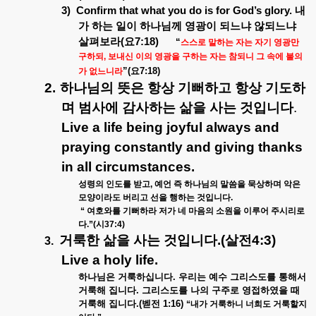
3)
Confirm that what you do is for God’s glory.
내
가 하는 일이 하나님께 영광이 되느냐 않되느냐
살펴보라
(
요
7:18)
“
스스로 말하는 자는 자기 영광만
구하되
,
보내신 이의 영광을 구하는 자는 참되니 그 속에 불의
”(
요
7:18)
가 없느니라
2.
하나님의 뜻은 항상 기뻐하고 항상 기도하
며 범사에 감사하는 삶을 사는 것입니다
.
Live a life being joyful always and
praying constantly and giving thanks
in all circumstances.
성령의 인도를 받고
,
예언 즉 하나님의 말씀을 묵상하며 악은
모양이라도 버리고 선을 행하는 것입니다
.
“
여호와를 기뻐하라 저가 네 마음의 소원을 이루어 주시리로
다
.”(
시
37:4)
거룩한 삶을 사는 것입니다
.(
살전
4:3)
3.
Live a holy life.
하나님은 거룩하십니다
.
우리는 예수 그리스도를 통해서
거룩해 집니다
.
그리스도를 나의 구주로 영접하였을 때
거룩해 집니다
.(
벧전
1:16)
“
내가 거룩하니 너희도 거룩할지