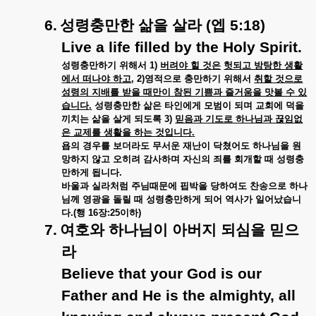
6.
성령충만한 삶을 살라
(
엡
5:18)
Live a life filled by the Holy Spirit.
성령충만하기 위해서
1)
버려야 힐 것은
헛되고 방탕한 생활
에서 떠나야 하고
, 2)
영적으로 충만하기 위해서
취할 것으로
성령의 지배를 받을 때만이 참된 기쁨과 즐거움을 맛볼 수 있
습니다
.
성령충만한 삶은 타인에게 모범이 되며 교회에 덕을
끼치는 삶을 살게 되도록
3)
믿음과 기도로 하나님과 끊임없
은 교제를 생활을 하는 것입니다
.
욥의 경우를 보더라도 무서운 재난이 닥쳤어도 하나님을 원
망하지 않고 오히려 감사하며 자신의 죄를 회개할 때 성령충
만하게 됩니다
.
바울과 실라처럼 주님때문에 핍박을 당하여도 찬송으로 하나
님께 영광을 돌릴 때 성령충만하게 되어 역사가 일어났습니
다
.(
행
16
장
:25
이하
)
7.
여호와 하나님이 아버지 되심을 믿으
라
Believe that your God is our
Father and He is the almighty, all