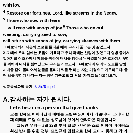
with joy.
4
Restore our fortunes, Lord, like streams in the Negev.
5
Those who sow with tears
6
will reap with songs of joy.
Those who go out
weeping, carrying seed to sow,
will return with songs of joy, carrying sheaves with them.
1
여호와께서 시온의 포로를 돌리실 때에 우리가 꿈꾸는 것 같았도다
2
그 때에 우리 입에는 웃음이 가득하고 우리 혀에는 찬양이 찼었도다 열방 중에서
말하기를 여호와께서 저희를 위하여 대사를 행하셨다 하였도다
3
여호와께서 우리
를 위하여 대사를 행하셨으니 우리는 기쁘도다
4
여호와여 우리의 포로를 남방
시내들 같이 돌리소서 눈물을 흘리며 씨를 뿌리는
자는 기쁨으로 거두리로다
.
울
며 씨를 뿌리러 나가는 자는 정녕 기쁨으로 그 단을
가지고 돌아오리로다
.
070520.mp3
설교음성파일 듣기:
A.
감사하는 자가 됩시다
.
Let’s become a person that give thanks.
오늘 함께모여 하나님께 예배를 드릴수 있어어서 기쁩니다
.
그러나 함
께 예배를 드릴 수 없는 성도님이 있어서 안타까운 마음입니다
.
그동안 우리는
3
월
22
일 부터 코로나 바이러스로 인하여 바이러스
확산 방지를 위한 정부
모임규제 명령으로 함께 모이지 못하고 각 가