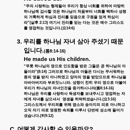
“
주의 사랑하는 형제들아 우리가 항상 너희를 위하여 마땅히
하나님께 감사할 것은 하나님이 처움부터 너희를 택하사 성령
의 거룩하게 하심과 진리를 믿음으로 구원을 얻게 하심이
라
”(
살후
2:13)
여기서 진리를 믿는 다는 것은 예수 그리스도
를 영접하는 것입니다
.(
요
14:6)
3.
우리를 하나님 자녀 삼아 주셨기 때문
입니다
.
(
롬
8:14-16)
He made us His children.
“
무릇 하나님의 영으로 인도함을 받은 그들은 곧 하나님의 아
들이라
”(8:14)
그러므로 하나님의 아들은 다시는 무서워하는
종의 영을 받지 아니하였고 양자의 영을 받았으므로 하나님을
아바아버지라 부르짓느니라
.
성령이 친히 우리 영으로 더불어
우리가 하나님의 자녀인것을 증거하시니라
(
롬
8:14-16)
하나님은 우리를 사랑하사 독생자를 보내주시고 영접하는 자
에게 자녀를 삼으셔서
영생을 허락하셨습니다
.(
요
3:16)
그리스도께서 우리죄를 위해 염소와 송아지의 피로 아니하고
오직 자기 피로 영원한 속죄를 이루사 단번에 성소에 들어가
셨습니다
.(
히
9:12)
C.
어떻게 감사할 수 있을까요
?