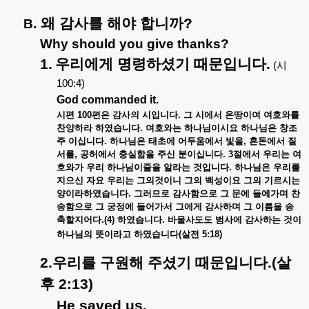
왜 감사를 해야 합니까
?
B.
Why should you give thanks?
1.
우리에게 명령하셨기 때문입니다
.
(
시
100:4)
God commanded it.
시편
100
편은 감사의 시입니다
.
그 시에서 온땅이여 여호와를
찬양하라 하였습니다
.
여호와는 하나님이시요 하나님은 창조
주 이십니다
.
하나님은 태초에 어두움에서 빛을
,
혼돈에서 질
서를
,
공허에서 충실함을 주신 분이십니다
. 3
절에서 우리는 여
호와가 우리 하나님이줄을 알라는 것입니다
.
하나님은 우리를
지으신 자요 우리는 그의것이니 그의 백성이요 그의 기르시는
양이라하였습니다
.
그러므로 감사함으로 그 문에 들에가며 찬
송함으로 그 궁정에 들어가서 그에게 감사하며 그 이름을 송
축할지어다
.(4)
하였습니다
.
바울사도도 범사에 감사하는 것이
하나님의 뜻이라고 하였습니다
(
살전
5:18)
2.
우리를 구원해 주셨기 때문입니다
.(
살
후
2:13)
He saved us.