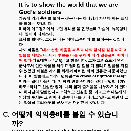
It is to show the world that we are
God’s soldiers
가슴에
의의
흉배를
붙이는
것은
나는
하나님의
자녀다
하는
표시
를
붙이는
것입니다
.
미국에
야구경기에서
보면
유니폼
을
입었는데
가슴에
뉴욕양키
다
,
엘에이
다져스다
,
표시를
합니다
.
그것은
나는
어디
소속이다
를
보여주는
것입니
다
.
사도
바울은
“
내가
선한
싸움을
싸우고
나의
달려갈
길을
마치고
믿음을
지켰으니
,
이제
후로는
나를
위하여
의의
면류관이
예비되
어
있다
(
디모데후서
4:7-8).
”고
했습니다
.
그가
그리스도의
영적
군사로서
선한
싸움을
싸우고
달려갈
길을
다
달리고
믿음을
지킬
수
있었던
비결은
자기를
위해서
예비된
의의
면류관
때문이었습
니다
.
이
말씀에도
“의의
면류관
(the crown of righteousness)
”
이라는
말이
나옵니다
.
이
의의
면류관이라는
것이
무엇입니까
?
바로
“착하고
신실한
종아
,
나와
함께
즐거움을
나누자
.
”
이
한마
디
하나님의
말씀입니다
.
“착하고
신실한
종”이라고
하나님께서
인정해
주시는
그
한마디
말씀이
나를
기다리고
있다고
하면서
그
는
일생을
그리스도의
군사로서
헌신했던
것입니다
C.
어떻게
의의흉배를
붙일
수
있습니
?
까