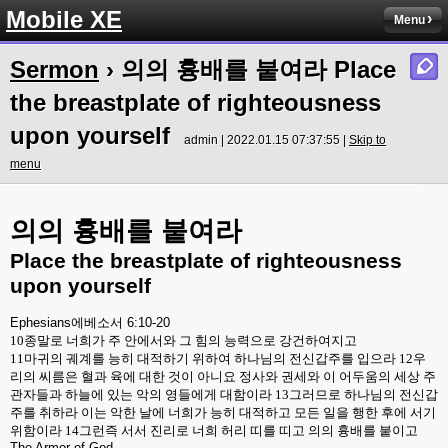
Mobile XE
Menu
Sermon
› 의의 흉배를 붙여라 Place
the breastplate of righteousness
upon yourself
admin | 2022.01.15 07:37:55 |
Skip to
menu
의의
흉배를
붙여라
Place the breastplate of righteousness
upon yourself
Ephesians
에베소서
6:10-20
10
종말로 너희가 주 안에서와 그 힘의 능력으로 강건하여지고
11
마귀의 궤계를 능히 대적하기 위하여 하나님의 전신갑주를 입으라
12
우
리의 씨름은 혈과 육에 대한 것이 아니요 정사와 권세와 이 어두움의 세상 주
관자들과 하늘에 있는 악의 영들에게 대함이라
13
그러므로 하나님의 전신갑
주를 취하라 이는 악한 날에 너희가 능히 대적하고 모든 일을 행한 후에 서기
위함이라
14
그런즉 서서 진리로 너희 허리 띠를 띠고 의의 흉배를 붙이고
The Armor of God