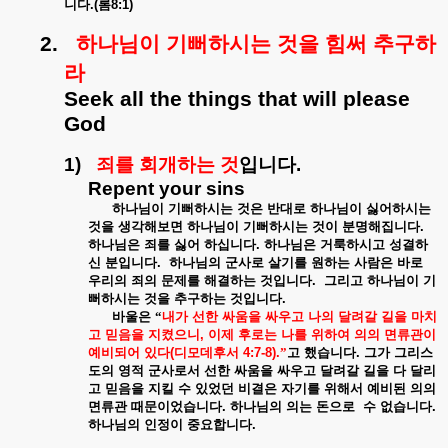
니다
.(
롬
8:1)
2.
하나님이
기뻐하시는
것을
힘써
추구하
라
Seek all the things that will please
God
1)
죄를
회개하는
것
입니다
.
Repent your sins
하나님이
기뻐하시는
것은
반대로
하나님이
싫어하시는
것을
생각해보면
하나님이
기뻐하시는
것이
분명해집니다
.
하나님은
죄를
싫어
하십니다
.
하나님은
거룩하시고
성결하
신
분입니다
.
하나님의
군사로
살기를
원하는
사람은
바로
우리의
죄의
문제를
해결하는
것입니다
.
그리고
하나님이
기
뻐하시는
것을
추구하는
것입니다
.
바울은
“
내가
선한
싸움을
싸우고
나의
달려갈
길을
마치
고
믿음을
지켰으니
,
이제
후로는
나를
위하여
의의
면류관이
예비되어
있다
(
디모데후서
4:7-8).
”
고
했습니다
.
그가
그리스
도의
영적
군사로서
선한
싸움을
싸우고
달려갈
길을
다
달리
고
믿음을
지킬
수
있었던
비결은
자기를
위해서
예비된
의의
면류관
때문이었습니다
.
하나님의
의는
돈으로
수
없습니다
.
하나님의
인정이
중요합니다
.