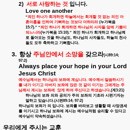
2)
서로
사랑하는
것
입니다
.
Love one another
“
죄인
하나가
회개하면
하늘에서는
회개할
것
없는
의인
아
흔아홉을
인하여
기뻐하는
것보다
더하리라
(
누가복음
15:7).
”
“
죄인
하나가
회개하면
하나님의
사자들
앞에
기쁨이
되느니라
(
누가복음
15:10).
”
죄인
하나가
회개하고
하나님께
로
돌아오는
것을
하나님도
,
하나님의
사자들도
,
하늘의
천사
들도
모두
축하하고
기뻐합니다
.
3.
항상
주님안에서
소망을
갖으라
(
시
89:14;
97:2)
Always place your hope in your Lord
Jesus Christ
예수님께서는
하나님의
보좌에
계십니다
.
예수께서
말씀하시기
를
내가
이기고
아버지
보좌에
앉은
것
같이
이기는
그에게는
주
님께서
계시는
보좌에
앉게
하여
주신다고
하셨습니다
.(
계
3:21)
하나님의
보좌
의와
공의가
주의
보좌의
기초라
시편기자는
말하고
있습니다
.(
시편
89:14; 97:2)
하나님의
보좌가
의
입니다
.
보좌를
바라보고
생활할
때
사망권세
를
이기시고
하나님
보좌에
계시는
예수님처럼
승리할
수
있다고
예수님이
약속하셨습니다
.
우리에게
주시는
교훈