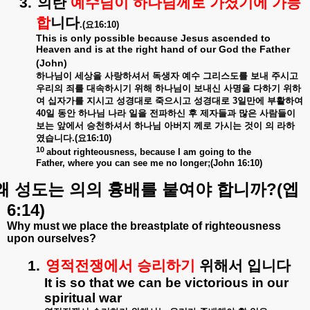
3.
의란
예수님이
하나님께로
가셨기에
가능
합
니다
.(
요
16:10)
This is only possible because Jesus ascended to
Heaven and is at the right hand of our God the Father
(John)
하나님이
세상을
사랑하셔서
독생자
예수
그리스도를
보내
주시고
우리의
죄를
대속하시기
위해
하나님이
보내신
사명을
다하기
위하
여
십자가를
지시고
성경대로
죽으시고
성경대로
3
일만에
부활하여
40
일
동안
하나님
나라
일을
전파하신
후
제자들과
많은
사람들이
보는
앞에서
승천하셔서
하나님
아버지
께로
가시는
것이
의
라하
였습니다
.(
요
16:10)
10
about righteousness, because I am going to the
Father, where you can see me no longer;(John 16:10)
?(
왜
성도는
의의
흉배를
붙여야
합니까
엡
6:14)
Why must we place the breastplate of righteousness
upon ourselves?
1.
영적전쟁에서
승리하기
위해서
입니다
It is so that we can be victorious in our
spiritual war