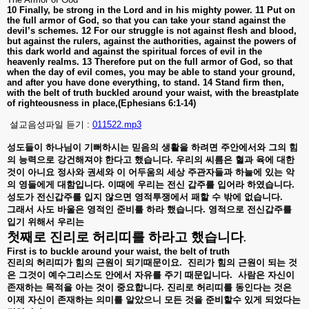
10 Finally, be strong in the Lord and in his mighty power. 11 Put on
the full armor of God, so that you can take your stand against the
devil’s schemes. 12 For our struggle is not against flesh and blood,
but against the rulers, against the authorities, against the powers of
this dark world and against the spiritual forces of evil in the
heavenly realms. 13 Therefore put on the full armor of God, so that
when the day of evil comes, you may be able to stand your ground,
and after you have done everything, to stand. 14 Stand firm then,
with the belt of truth buckled around your waist, with the breastplate
of righteousness in place,(Ephesians 6:1-14)
설교음성파일 듣기 :
011522.mp3
성도들이
하나님이
기뻐하시는
믿음의
생활을
하려면
주안에서와
그의
힘
의
능력으로
강건해져야
한다고
했습니다
.
우리의
씨름은
혈과
육에
대한
것이
아니요
정사와
권세와
이
어두움의
세상
주관자들과
하늘에
있는
악
의
영들에게
대함입니다
.
이때에
우리는
전신
갑주를
입어라
하였습니다
.
성도가
전신갑주를
입지
않으면
영적투쟁에서
패할
수
밖에
없습니다
.
그래서
사도
바울은
영적인
준비를
하라
했습니다
.
영적으로
전신갑주를
입기
위해서
우리는
첫째로
진리로
허리띠를
하라고
했습니다
.
First is to buckle around your waist, the belt of truth
진리의
허리띠가
힘의
근원이
되기때문이요
.
진리가
힘의
근원이
되는
것
은
그것이
예수그리스도
안에서
자유를
주기
때문입니다
.
사람은
자신이
존재하는
목적을
아는
것이
중요합니다
.
진리로
허리띠를
동인다는
것은
이제
자신이
존재하는
의미를
알았으니
모든
것을
준비할수
있게
되었다는