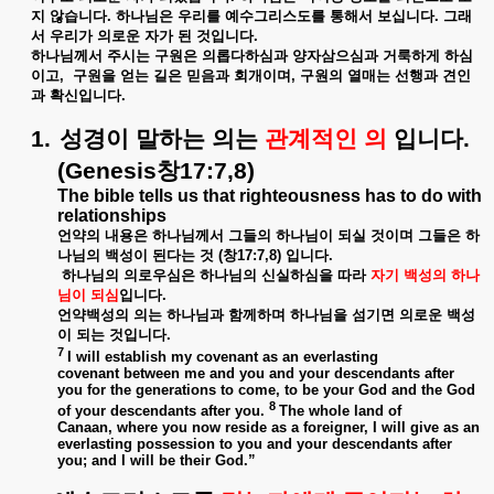
지
않습니다
.
하나님은
우리를
예수그리스도를
통해서
보십니다
.
그래
서
우리가
의로운
자가
된
것입니다
.
하나님께서
주시는
구원은
의롭다하심과
양자삼으심과
거룩하게
하심
이고
,
구원을
얻는
길은
믿음과
회개이며
,
구원의
열매는
선행과
견인
과
확신입니다
.
1.
성경이
말하는
의는
관계적인
의
입니다
.
(Genesis
창
17:7,8)
The bible tells us that righteousness has to do with
relationships
언약의
내용은
하나님께서
그들의
하나님이
되실
것이며
그들은
하
나님의
백성이
된다는
것
(
창
17:7,8)
입니다
.
하나님의
의로우심은
하나님의
신실하심을
따라
자기
백성의
하나
님이
되심
입니다
.
언약백성의
의는
하나님과
함께하며
하나님을
섬기면
의로운
백성
이
되는
것입니다
.
7
I will establish my covenant as an everlasting
covenant between me and you and your descendants after
you for the generations to come, to be your God and the God
8
of your descendants after you.
The whole land of
Canaan, where you now reside as a foreigner, I will give as an
everlasting possession to you and your descendants after
you; and I will be their God.”