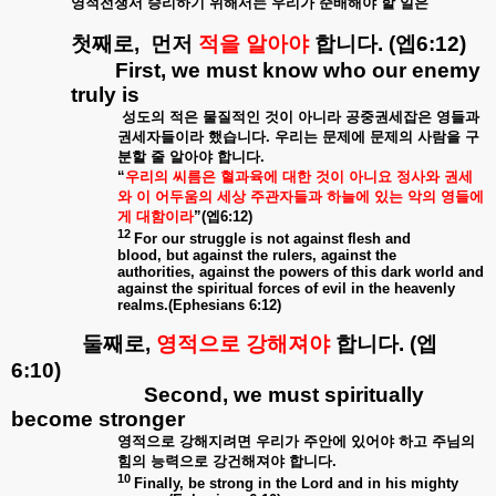
영적전쟁서
승리하기
위해서는
우리가
준배해야
할
일은
첫째로
,
먼저
적을
알아야
합니다
. (
엡
6:12)
First, we must know who our enemy
truly is
성도의
적은
물질적인
것이
아니라
공중권세잡은
영들과
권세자들이라
했습니다
.
우리는
문제에
문제의
사람을
구
분할
줄
알아야
합니다
.
“
우리의
씨름은
혈과육에
대한
것이
아니요
정사와
권세
와
이
어두움의
세상
주관자들과
하늘에
있는
악의
영들에
게
대함이라
”(
엡
6:12)
12
For our struggle is not against flesh and
blood, but against the rulers, against the
authorities, against the powers of this dark world and
against the spiritual forces of evil in the heavenly
realms.(Ephesians 6:12)
둘째로
,
영적으로
강해져야
합니다
.
(
엡
6:10)
Second, we must spiritually
become stronger
영적으로
강해지려면
우리가
주안에
있어야
하고
주님의
힘의
능력으로
강건해져야
합니다
.
10
Finally, be strong in the Lord and in his mighty