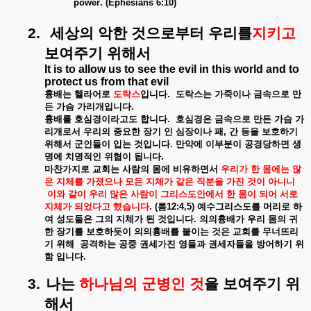
power
. (Ephesians 6:10)
2.
세상의
악한
것으로부터
우리를
지키고
보여주기
위해서
It is to allow us to see the evil in this world and to
protect us from that evil
흉배는
헬라어로
도락스
입니다
.
도락스는
가죽이나
금속으로
만
든
가슴
가리개입니다
.
흉배를
호심경이라고도
합니다
.
호심경은
금속으로
만든
가슴
가
리개로서
우리의
중요한
장기
인
심장이나
패
,
간
등을
보호하기
위해서
군인들이
입는
것입니다
.
만약에
이부분이
공경당하면
생
명에
치명적인
위협이
됩니다
.
마찬가지로
교회는
사람의
몸에
비유하면서
우리가
한
몸에는
많
은
지체를
가졌으나
모든
지체가
같은
직분을
가진
것이
아니니
이와
같이
우리
많은
사람이
그리스도안에서
한
몸이
되어
서로
지체가
되었다고
했습니다
. (
롬
12:4,5)
예수그리스도를
머리로
하
여
성도들은
그의
지체가
된
것입니다
.
의의흉배가
우리
몸의
귀
한
장기를
보호하듯이
의의흉배를
붙이는
것은
교회를
무너뜨리
기
위해
공격하는
공중
권세가진
영들과
권세자들을
방어하기
위
함
입니다
.
3.
나는
하나님의
군병인
것
을
보여주기
위
해서