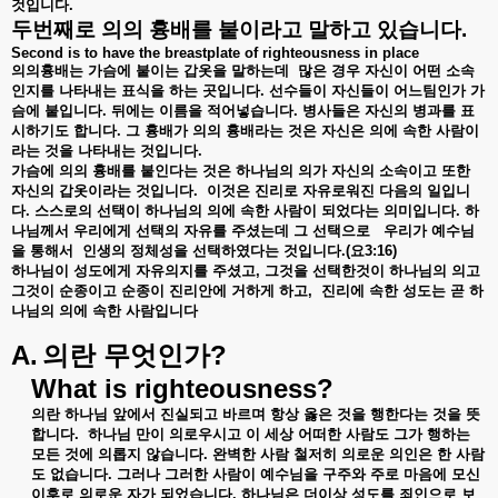
것입니다
.
두번째로
의의
흉배를
붙이라고
말하고
있습니다
.
Second is to have the breastplate of righteousness in place
의의흉배는
가슴에
붙이는
갑옷을
말하는데
많은
경우
자신이
어떤
소속
인지를
나타내는
표식을
하는
곳입니다
.
선수들이
자신들이
어느팀인가
가
슴에
붙입니다
.
뒤에는
이름을
적어넣습니다
.
병사들은
자신의
병과를
표
시하기도
합니다
.
그
흉배가
의의
흉배라는
것은
자신은
의에
속한
사람이
라는
것을
나타내는
것입니다
.
가슴에
의의
흉배를
붙인다는
것은
하나님의
의가
자신의
소속이고
또한
자신의
갑옷이라는
것입니다
.
이것은
진리로
자유로워진
다음의
일입니
다
.
스스로의
선택이
하나님의
의에
속한
사람이
되었다는
의미입니다
.
하
나님께서
우리에게
선택의
자유를
주셨는데
그
선택으로
우리가
예수님
을
통해서
인생의
정체성을
선택하였다는
것입니다
.(
요
3:16)
하나님이
성도에게
자유의지를
주셨고
,
그것을
선택한것이
하나님의
의고
그것이
순종이고
순종이
진리안에
거하게
하고
,
진리에
속한
성도는
곧
하
나님의
의에
속한
사람입니다
A.
?
의란
무엇인가
What is righteousness?
의란
하나님
앞에서
진실되고
바르며
항상
옳은
것을
행한다는
것을
뜻
합니다
.
하나님
만이
의로우시고
이
세상
어떠한
사람도
그가
행하는
모든
것에
의롭지
않습니다
.
완벽한
사람
철저히
의로운
의인은
한
사람
도
없습니다
.
그러나
그러한
사람이
예수님을
구주와
주로
마음에
모신
이후로
의로운
자가
되었습니다
.
하나님은
더이상
성도를
죄인으로
보