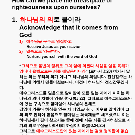
How can we place the breastplate of
righteousness upon ourselves?
1.
하나님의
의
로
붙이라
Acknowledge that it comes from
God
1)
예수님을
구주로
영접하고
Receive Jesus as your savior
2)
말씀으로
양육한다
.
Nurture yourself with the word of God
“
그러므로
율법의
행위로
그의
앞에
의롭다
하심을
얻을
육체가
없나니
율법으로는
죄를
깨달음이니라
”
(
로마서
3:20)
여기서
말
하는
의는
우리의
의가
아니고
하나님의
의입니다
.
전신갑주는
하
나님에
의해서
만들어졌습니다
.
이것이
하나님의
전신갑주입니
다
.
예수그리스도를
믿음으로
말미암아
모든
믿는
자에게
미치는
하
나님의
의니
차별이
없습니다
.(
롬
3:22)
그러므로
예수그리스도안
에
있는
구속으로
말미암아
하나님의
은혜로
값없이
의롭다
하심을
얻는
자
되었느니라
.
예수로
말미암아
그
의
피로
인하여
믿음으로
말미암는
화목제물로
세우셨으니
이는
하나님께서
깊이
참으시는
중에
전에
지은
죄를
간과하심으로
자
기의
의로우심을
나타내려
하심이니라
(
롬
3:24,25)
그러므로
예수그리스도안에
있는
자에게는
결코
정죄함이
없습