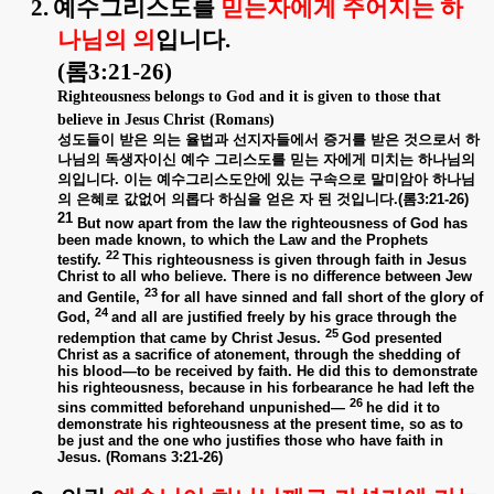
2.
예수그리스도를
믿는자에게 주어지는 하
나님의 의
입니다
.
(
롬
3:21-26)
Righteousness belongs to God and it is given to those that
believe in Jesus Christ (Romans)
성도들이
받은
의는
율법과
선지자들에서
증거를
받은
것으로서
하
나님의
독생자이신
예수
그리스도를
믿는
자에게
미치는
하나님의
의입니다
.
이는
예수그리스도안에
있는
구속으로
말미암아
하나님
의
은혜로
값없어
의롭다
하심을
얻은
자
된
것입니다
.(
롬
3:21-26)
21
But now apart from the law the righteousness of God has
been made known, to which the Law and the Prophets
22
testify.
This righteousness is given through faith in
Jesus
Christ to all who believe. There is no difference between Jew
23
and Gentile,
for all have sinned and fall short of the glory of
24
God,
and all are justified freely by his grace through the
25
redemption that came by Christ Jesus.
God presented
Christ as a sacrifice of atonement,
through the shedding of
his blood—to be received by faith. He did this to demonstrate
his righteousness, because in his forbearance he had left the
26
sins committed beforehand unpunished—
he did it to
demonstrate his righteousness at the present time, so as to
be just and the one who justifies those who have faith in
Jesus. (Romans 3:21-26)