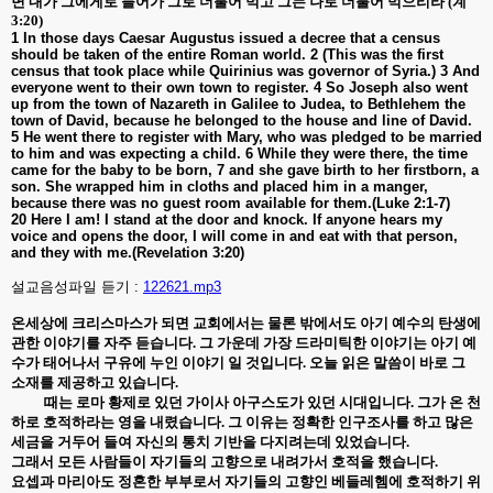
면 내가 그에게로 들어가 그로 더불어 먹고 그는 나로 더불어 먹으리라
(
계
3:20)
1 In those days Caesar Augustus issued a decree that a census
should be taken of the entire Roman world. 2 (This was the first
census that took place while Quirinius was governor of Syria.) 3 And
everyone went to their own town to register. 4 So Joseph also went
up from the town of Nazareth in Galilee to Judea, to Bethlehem the
town of David, because he belonged to the house and line of David.
5 He went there to register with Mary, who was pledged to be married
to him and was expecting a child. 6 While they were there, the time
came for the baby to be born, 7 and she gave birth to her firstborn, a
son. She wrapped him in cloths and placed him in a manger,
because there was no guest room available for them.(Luke 2:1-7)
20 Here I am! I stand at the door and knock. If anyone hears my
voice and opens the door, I will come in and eat with that person,
and they with me.(Revelation 3:20)
설교음성파일 듣기 :
122621.mp3
온세상에 크리스마스가 되면 교회에서는 물론 밖에서도 아기 예수의 탄생에
관한 이야기를 자주 듣습니다
.
그 가운데 가장 드라미틱한 이야기는 아기 예
수가 태어나서 구유에 누인 이야기 일 것입니다
.
오늘 읽은 말씀이 바로 그
소재를 제공하고 있습니다
.
때는 로마 황제로 있던 가이사 아구스도가 있던 시대입니다
.
그가 온 천
하로 호적하라는 영을 내렸습니다
.
그 이유는 정확한 인구조사를 하고 많은
세금을 거두어 들여 자신의 통치 기반을 다지려는데 있었습니다
.
그래서 모든 사람들이 자기들의 고향으로 내려가서 호적을 했습니다
.
요셉과 마리아도 정혼한 부부로서 자기들의 고향인 베들레헴에 호적하기 위