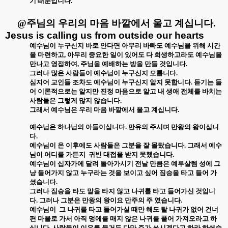
기 때문입니다
.
@
주님의 우리의 마음 바깥에서 울고 계십니다
.
Jesus is calling us from outside our hearts
예수님이 누구신지 바로 안다면 아무리 바빠도 예수님을 위해 시간
을 마련하고
,
아무리 중요한 일이 있어도 다 희생하고라도 예수님을
만나고 영접하여
,
주님을 예배하는 방을 만들 것입니다
.
그러나 많은 사람들이 예수님이 누구신지 모릅니다
.
심지어 교인들 조차도 예수님이 누구신지 알지 못합니다
.
듣기는 들
어 이론적으로는 알지만 진정 마음으로 알고 내 생애 전체를 바치는
사람들은 그렇게 많지 않습니다
.
그래서 예수님은 우리 마음 바깥에서 울고 계십니다
.
예수님은 하나님의 아들이십니다
.
만유의 주시며 만왕의 왕이십니
다
.
예수님이 온 이후에도 사람들은 그분을 잘 몰랐습니다
.
그래서 예수
님이 어디를 가든지
귀빈 대접을 받지 못했습니다
.
예수님이 십자가에 달려 돌아가시기 전날 만큼은 예루살렘 성에 그
냥 들어가지 않고 누구라는 것을 보이고 싶어 짐승을 타고 들어 가
셨습니다
.
그러나 짐승을 타도 말을 타지 않고 나귀를 타고 들어가신 것입니
다
.
그러나 그분은 만왕의 왕이요 만주의 주 였습니다
.
예수님이
그 나귀를 타고 들어가실 때만 해도 탈 나귀가 없어 건너
편 마을로 가서 아직 멍에를 매지 않은 나귀를 풀어 가져오라고 하
십니다
.
사람들이 이유를 묻거든 다만 주가 쓰시겠다고 하라 하셨습