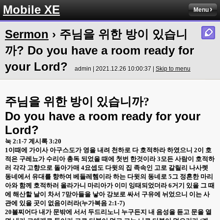
Mobile XE
Menu
Sermon
› 주님을 위한 방이 있습니
까? Do you have a room ready for
your Lord?
admin | 2021.12.26 10:00:37 |
Skip to menu
주님을 위한 방이 있습니까
?
Do you have a room ready for your
Lord?
눅
2:1-7
계시록
3:20
1
이때에 가이사 아구스도가 영을 내려 천하로 다 호적하라 하였으니
2
이 호
적은 구레뇨가 수리아 총독 되었을 때에 첫번 한것이라
3
모든 사람이 호적하
러 각각 고향으로 돌아가매
4
요셉도 다윗의 집 족속인 고로 갈릴리 나사렛
동네에서 유대를 향하여 베들레헴이라 하는 다윗의 동네로
5
그 정혼한 마리
아와 함께 호적하러 올라가니 마리아가 이미 잉태되었더라
6
거기 있을 그 때
에 해산할 날이 차서
7
맏아들을 낳아 강보로 싸서 구유에 뉘었으니 이는 사
관에 있을 곳이 없음이러라
(
누가복음
2:1-7)
20
볼찌어다 내가 문밖에 서서 두드리노니 누구든지 내 음성을 듣고 문을 열