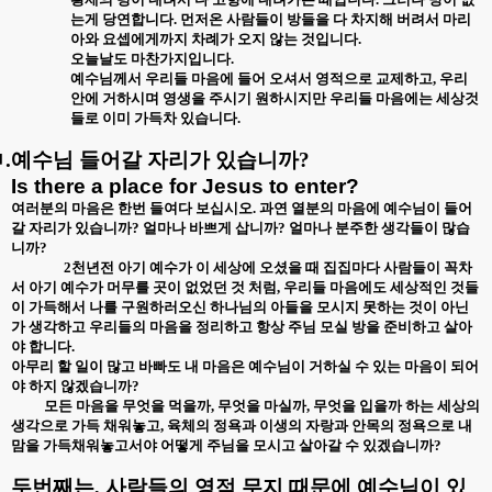
는게 당연합니다
.
먼저온 사람들이 방들을 다 차지해 버려서 마리
아와 요셉에게까지 차례가 오지 않는 것입니다
.
오늘날도 마찬가지입니다
.
예수님께서 우리들 마음에 들어 오셔서 영적으로 교제하고
,
우리
안에 거하시며 영생을 주시기 원하시지만 우리들 마음에는 세상것
들로 이미 가득차 있습니다
.
.
예수님 들어갈 자리가 있습니까
?
Is there a place for Jesus to enter?
여러분의 마음은 한번 들여다 보십시오
.
과연 열분의 마음에 예수님이 들어
갈 자리가 있습니까
?
얼마나 바쁘게 삽니까
?
얼마나 분주한 생각들이 많습
니까
?
2
천년전 아기 예수가 이 세상에 오셨을 때 집집마다 사람들이 꼭차
서 아기 예수가 머무를 곳이 없었던 것 처럼
,
우리들 마음에도 세상적인 것들
이 가득해서 나를 구원하러오신 하나님의 아들을 모시지 못하는 것이 아닌
가 생각하고 우리들의 마음을 정리하고 항상 주님 모실 방을 준비하고 살아
야 합니다
.
아무리 할 일이 많고 바빠도 내 마음은 예수님이 거하실 수 있는 마음이 되어
야 하지 않겠습니까
?
모든 마음을 무엇을 먹을까
,
무엇을 마실까
,
무엇을 입을까 하는 세상의
생각으로 가득 채워놓고
,
육체의 정욕과 이생의 자랑과 안목의 정욕으로 내
맘을 가득채워놓고서야 어떻게 주님을 모시고 살아갈 수 있겠습니까
?
두번째는
,
사람들의 영적 무지 때문에 예수님이 있