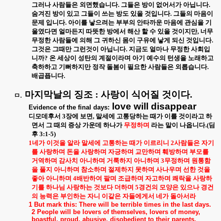
그러나 사람들은 외면했습니다
.
그들은 방이 없어서가 아닙니다
.
숨겨진 방이 있고 그들이 쓰는 방도 있을 것입니다
.
그들의 마음이
문제 입니다
.
아이를 낳으려는 부부의 안타까운 마음에 관심을 기
울였다면 얼마든지 따뜻한 방에서 해산 할 수 있을 것이지만
,
너무
무정한 사람들에 의해 그 귀하신 몸이 구유에 낳게 되신 것입니다
.
그것은 그때만 그런것이 아닙니다
.
지금도 얼마나 무정한 사회입
니까
?
온 세상이 성탄의 계절이라며 아기 예수의 턴생을 노래하고
축하하고 기뻐하지만 정작 돌봄이 필요한 사람들은 외롭습니다
.
배곱픕니다
.
마지막날의 징조
:
사랑이 식어질 것이다
.
ㅁ
.
love will disappear
Evidence of the final days:
디모데후서
3
장에 보면
,
말세에 고통당하는 때가 이를 것이라고 하
면서 그 때의 증상 가운데 하나가
무정하며
라는 말이 나옵니다
.(
딤
후
3:1-5)
1
네가 이것을 알라 말세에 고통하는 때가 이르리니
2
사람들은 자기
를 사랑하며 돈을 사랑하며 자긍하며 교만하며 훼방하며 부모를
거역하며 감사치 아니하며 거룩하지 아니하며
3
무정하며 원통함
을 풀지 아니하며 참소하며 절제하지 못하며 사나우며 선한 것을
좋아 아니하며
4
배반하여 팔며 조급하며 자고하며 쾌락을 사랑하
기를 하나님 사랑하는 것보다 더하며
5
경건의 모양은 있으나 경건
의 능력은 부인하는 자니 이같은 자들에게서 네가 돌아서라
1 But mark this: There will be terrible times in the last days.
2 People will be lovers of themselves, lovers of money,
boastful, proud, abusive, disobedient to their parents,