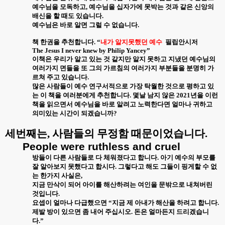
예수님을 모독하고
,
예수님을 십자가에 못박는 것과 같은 신앙의
배신을 할 때도 있습니다
.
예수님은 바로 알면 그럴 수 없습니다
.
책 한권을 추천합니다
. “
내가 알지못했던 예수
필립안시저
The Jesus I never knew by Philip Yancey”
이책은 우리가 알고 있는 것 같지만 알지 못하고 지냈던 예수님의
여러가지 면들을 또 그의 가르침의 여러가지 부분들을 분명히 가
르쳐 주고 있습니다
.
많은 사람들이 예수 연구서적으로 가장 탁월한 것으로 평하고 있
는 이 책을 여러분에게 추천합니다
.
몇날 남지 않은
2021
년을 이런
책을 읽으면서 예수님을 바로 알려고 노력한다면 얼마나 귀하고
의미있는 시간이 되겠습니까
?
세번째는
,
사람들의 무정함 때문이었습니다
.
People were ruthless and cruel
방들이 다른 사람들로 다 체워졌다고 합니다
.
아기 예수의 부모를
잘 알아보지 못했다고 합시다
.
그렇다고 해도 그들이 핑게할 수 없
는 한가지 사실은
,
지금 만삭이 되어 아이를 해산하려는 여인을 문밖으로 내쳐버린
것입니다
.
요셉이 얼마나 다급했으면
“
지금 제 아내가 해산을 하려고 합니다
.
제발 방이 있으면 좀 내어 주십시오
.
돈은 얼마든지 드리겠습니
다
.”