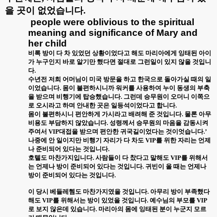
을 곳이 없었습니다
.
people were oblivious to the spiritual
meaning and significance of Mary and
her child
비록 방이 다 차 있었던 상황이었다고 해도 마리아에게 잉태된 아이
가 누구인지 바로 알기만 했다면 절대로 그런일이 있지 않을 것입니
다
.
수년전 저희 어머님이 미국 방문을 하고 한국으로 돌아가실 때의 일
이었습니다
.
몸이 불편하시니까 워커를 사용하여 누이 동생의 부축
을 받으며 비행기에 탑승했습니다
.
그런데 승무원이 오더니 이쪽으
로 오시라고 하며 안내한 곳은 일등석이었다고 합니다
.
몸이 불편하시니 편안하게 가시라고 배려해 준 것입니다
.
물론 아무
비용도 부담하지 않았습니다
.
성령께서 승무원의 마음을 감동시켜
주여서
VIP
대접을 받으며 편안한 귀국길이었다는 것이엇습니다
.’
나중에 안 일이지만 비행기 자리가 다 차도
VIP
를 위한 자리는 언제
나 준비되어 있다는 것입니다
.
호텔도 마찬가지입니다
.
사람들이 다 찼다고 말해도
VIP
를 위해서
는 언제나 방이 준비되어 있다는 것입니다
.
귀빈이 올 때는 언제나
방이 준비되어 있다는 것입니다
.
이 당시 베들레헴도 마찬가지였을 것입니다
.
아무리 방이 부족했다
해도
VIP
를 위해서는 방이 있었을 것입니다
.
예수님의 부모를
VIP
로 보지 않은데 있습니다
.
마리아의 몸에 잉태된 분이 누군지 모르