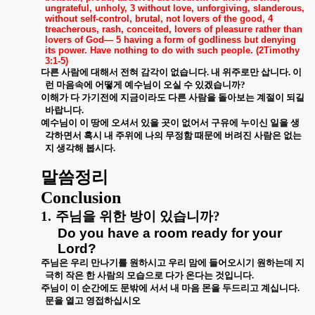
ungrateful, unholy, 3 without love, unforgiving, slanderous,
without self-control, brutal, not lovers of the good, 4
treacherous, rash, conceited, lovers of pleasure rather than
lovers of God— 5 having a form of godliness but denying
its power. Have nothing to do with such people. (2Timothy
3:1-5)
다른 사람에 대해서 전혀 감각이 없습니다
.
내 위주로만 삽니다
.
이
런 마음속에 어떻게 예수님이 오실 수 있겠습니까
?
이해가 다 가기전에 지금이라도 다른 사람을 돌아보는 계절이 되길
바랍니다
.
예수님이 이 땅에 오셔서 있을 곳이 없어서 구유에 누이신 일을 생
각하면서 혹시 내 주위에 나의 무정함 때문에 버려진 사람은 없는
지 생각해 봅시다
.
말씀정리
Conclusion
1.
주님을 위한 방이 있습니까
?
Do you have a room ready for your
Lord?
주님은 우리 만나기를 원하시고 우리 맘에 들어오시기 원하는데 지
극히 작은 한 사람의 모습으로 다가 온다는 것입니다
.
주님이 이 순간에도 문밖에 서서 내 마음 몬을 두드리고 계십니다
.
문을 열고 영접하십시오