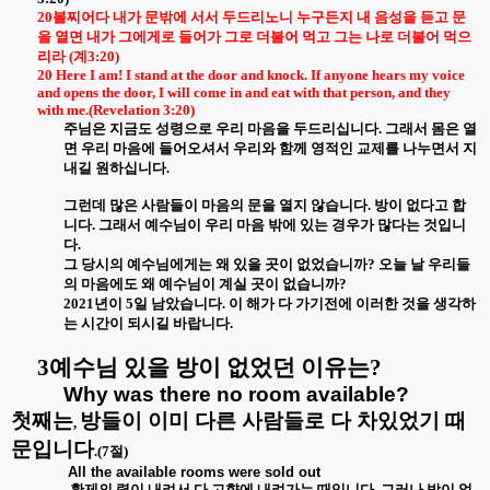
20
볼찌어다 내가 문밖에 서서 두드리노니 누구든지 내 음성을 듣고 문
을 열면 내가 그에게로 들어가 그로 더불어 먹고 그는 나로 더불어 먹으
리라
(
계
3:20)
20 Here I am! I stand at the door and knock. If anyone hears my voice
and opens the door, I will come in and eat with that person, and they
with me.(Revelation 3:20)
주님은 지금도 성령으로 우리 마음을 두드리십니다
.
그래서 몸은 열
면 우리 마음에 들어오셔서 우리와 함께 영적인 교제를 나누면서 지
내길 원하십니다
.
그런데 많은 사람들이 마음의 문을 열지 않습니다
.
방이 없다고 합
니다
.
그래서 예수님이 우리 마음 밖에 있는 경우가 많다는 것입니
다
.
그 당시의 예수님에게는 왜 있을 곳이 없었습니까
?
오늘 날 우리들
의 마음에도 왜 예수님이 계실 곳이 없습니까
?
2021
년이
5
일 남았습니다
.
이 해가 다 가기전에 이러한 것을 생각하
는 시간이 되시길 바랍니다
.
3
예수님 있을 방이 없었던 이유는
?
Why was there no room available?
첫째는
방들이 이미 다른 사람들로 다 차있었기 때
,
문입니다
.(7
절
)
All the available rooms were sold out
황제의 령이 내려서 다 고향에 내려가는 때입니다
.
그러나 방이 없