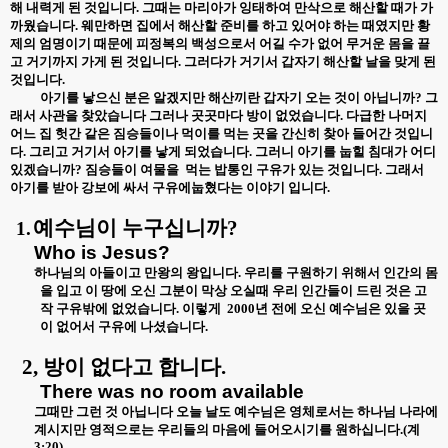
해 내력게 된 것입니다
.
그때는 마리아가 잉태하여 만삭으로 해산할 때가 가
까웠습니다
.
웨만하면 집에서 해산할 준비를 하고 있어야 하는 때였지만 황
제의 엄명이기 때문에 피정복의 백성으로서 어길 수가 없어 무거운 몸을 끌
고 거기까지 가게 된 것입니다
.
그러다가 거기서 갑자기 해산할 날을 맞게 된
것입니다
.
아기를 낳으신 분은 알겠지만 해산끼란 갑자기 오는 것이 아닙니까
?
그
래서 사관을 찾았습니다 그러나 곳곳마다 방이 없었습니다
.
다급한 나머지
어느 집 헛간 같은 짐승들이나 먹이를 먹는 곳을 간신히 찾아 들어간 것입니
다
.
그리고 거기서 아기를 낳게 되었습니다
.
그러니 아기를 눕힐 침대가 어디
있겠습니까
?
짐승들이 여물을
먹는 밥통인 구유가 있는 것입니다
.
그래서
아기를 받아 강보에 싸서 구유에눕혔다는 이야기 입니다
.
예수님이 누구십니까
?
1.
Who is Jesus?
하나님의 아들이고 만왕의 왕입니다
.
우리를 구원하기 위해서 인간의 몸
을 입고 이 땅에 오신 그분이 막상 오실때 우리 인간들이 드린 것은 고
작 구유밖에 없었습니다
.
이렇게
2000
년 전에 오신 예수님은 있을 곳
이 없어서 구유에 나셨습니다
.
2,
방이 없다고 합니다
.
There was no room available
그때만 그런 것 아닙니다 오늘 날도 예수님은 영체로서는 하나님 나라에
계시지만 영적으로는 우리들의 마음에 들어오시기를 원하십니다
.(
계
3:20)