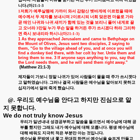
니다
.(
마
21:1-3
1
저희가 예루살렘에 가까이 와서 감람산 벳바게에 이르렀을 때에
예수께서 두 제자를 보내시며
2
이르시되 너희 맞은편 마을로 가라
곧 매인 나귀와 나귀 새끼가 함께 있는 것을 보리니 풀어 내게로 끌
고 오너라
3
만일 누가 무슨 말을 하거든 주가 쓰시겠다 하라 그리하
면 즉시 보내리라 하시니
(
마
21:1-3)
1 As they approached Jerusalem and came to Bethphage on
the Mount of Olives, Jesus sent two disciples, 2 saying to
them, “Go to the village ahead of you, and at once you will
find a donkey tied there, with her colt by her. Untie them and
bring them to me. 3 If anyone says anything to you, say that
the Lord needs them, and he will send them right away.”
(Matthew 21:1-3)
제자들이 가보니 정말 나귀가 있어 사람들이 물을 때 주가 쓰시겟다
고 말하였습니다
.
그러나 결국 사람들은 에수님을 알아보지 못하고
십자가에서 달려 죽게 했습니다
.
@.
우리도 예수님을 안다고 하지만 진심으로 알
지 못합니다
.
We do not truly know Jesus
우리가 일년내내 성경공부하고 말씀을 들으면서 예수님에 대해 공
부를 했지만 그래도 내가 예수님에 대해 모릅니다
.
평생 예수님에
대해 배워도 지극히 적은 부분만 아는 것입니다
.
예수님을 문밖에 내 쫓고 푸대접 하면서 예수님을 슬프게 만들고