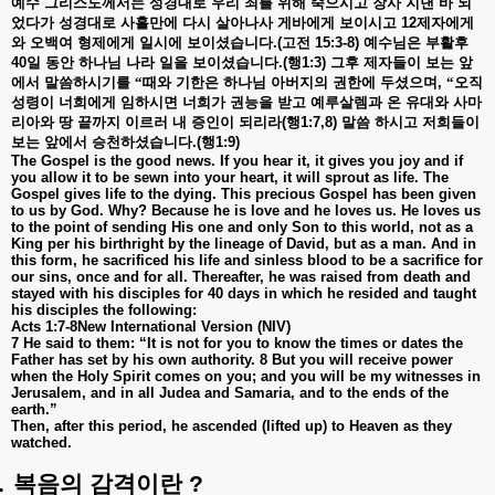
예수
그리스도께서는
성경대로
우리
죄를
위해
죽으시고
장사
지낸
바
되
었다가
성경대로
사흘만에
다시
살아나사
게바에게
보이시고
12
제자에게
와
오백여
형제에게
일시에
보이셨습니다
.(
고전
15:3-8)
예수님은
부활후
40
일
동안
하나님
나라
일을
보이셨습니다
.(
행
1:3)
그후
제자들이
보는
앞
에서
말씀하시기를
“때와
기한은
하나님
아버지의
권한에
두셨으며
,
“오직
성령이
너희에게
임하시면
너희가
권능을
받고
예루살렘과
온
유대와
사마
리아와
땅
끝까지
이르러
내
증인이
되리라
(
행
1:7,8)
말씀
하시고
저희들이
보는
앞에서
승천하셨습니다
.(
행
1:9)
The Gospel is the good news. If you hear it, it gives you joy and if
you allow it to be sewn into your heart, it will sprout as life. The
Gospel gives life to the dying. This precious Gospel has been given
to us by God. Why? Because he is love and he loves us. He loves us
to the point of sending His one and only Son to this world, not as a
King per his birthright by the lineage of David, but as a man. And in
this form, he sacrificed his life and sinless blood to be a sacrifice for
our sins, once and for all. Thereafter, he was raised from death and
stayed with his disciples for 40 days in which he resided and taught
his disciples the following:
Acts 1:7-8New International Version (NIV)
7 He said to them: “It is not for you to know the times or dates the
Father has set by his own authority. 8 But you will receive power
when the Holy Spirit comes on you; and you will be my witnesses in
Jerusalem, and in all Judea and Samaria, and to the ends of the
earth.”
Then, after this period, he ascended (lifted up) to Heaven as they
watched.
.
복음의
감격이란
?