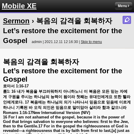
Mobile XE
Menu
Sermon
› 복음의 감격을 회복하자
Let’s restore the excitement for the
Gospel
admin | 2021.12.11 12:16:30 |
Skip to menu
복음의
감격을
회복하자
Let’s restore the excitement for the
Gospel
로마서
1:16-17
롬
1: 16
내가
복음을
부끄러워하지
아니하노니
이
복음은
모든
믿는
자에
게
구원을
주시는
하나님의
능력이
됨이라
첫째는
유대인에게요
또한
헬라
인에게로다
. 17
복음에는
하나님의
의가
나타나서
믿음으로
믿음에
이르게
하나니
기록된
바
오직
의인은
믿음으로
말미암아
살리라
함과
같으니라
Romans 1:16-17New International Version (NIV)
16 For I am not ashamed of the gospel, because it is the power of
God that brings salvation to everyone who believes: first to the Jew,
then to the Gentile.17 For in the gospel the righteousness of God is
revealed—a righteousness that is by faith from first to last,[a] just as