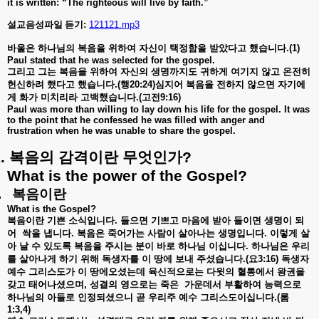
it is written: “The righteous will live by faith.”
설교음성파일
듣기
:
121121.mp3
바울은
하나님의
복음을
위하여
자신이
택정함을
받았다고
했습니다
.(1)
Paul stated that he was selected for the gospel.
그리고
그는
복음을
위하여
자신의
생명까지도
귀하게
여기지
않고
온전히
헌신하려
했다고
했습니다
.(
행
20:24)
심지어
복음을
전하지
않으면
자기에
게
화가
미치리라
고백했습니다
.(
고전
9:16)
Paul was more than willing to lay down his life for the gospel. It was
to the point that he confessed he was filled with anger and
frustration when he was unable to share the gospel.
.
복음의
감격이란
무엇인가
?
What is the power of the Gospel?
.
복음이란
What is the Gospel?
복음이란
기쁜
소식입니다
.
들으면
기쁘고
마음에
받아
들이면
생명이
되
어
싹을
냅니다
.
복음은
죽어가는
사람이
살아나는
생명입니다
.
이렇게
살
아
날
수
있도록
복음을
주시는
분이
바로
하나님
이십니다
.
하나님은
우리
를
살아나게
하기
위해
독생자를
이
땅에
보내
주셨습니다
.(
요
3:16)
독생자
예수
그리스도가
이
땅에오셨는데
육신적으로는
다윗의
혈통에서
왕권을
갖고
태어나셨으며
,
성결의
영으로는
죽은
가운데서
부활하여
능력으로
하나님의
아들로
인정되셨으니
곧
우리주
예수
그리스도이십니다
.(
롬
1:3,4)