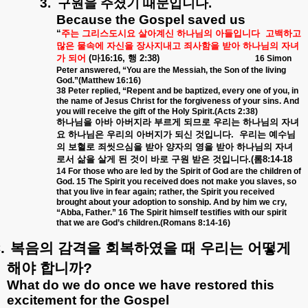
3.
구원을
주셨기
때문입니다
.
Because the Gospel saved us
“
주는
그리스도시요
살아계신
하나님의
아들입니다
고백하고
많은
물속에
자신을
장사지내고
죄사함을
받아
하나님의
자녀
가
되어
(
마
16:16,
행
2:38)
16 Simon
Peter answered, “You are the Messiah, the Son of the living
God.”(Matthew 16:16)
38 Peter replied, “Repent and be baptized, every one of you, in
the name of Jesus Christ for the forgiveness of your sins. And
you will receive the gift of the Holy Spirit.(Acts 2:38)
하나님을
아바
아버지라
부르게
되므로
우리는
하나님의
자녀
요
하나님은
우리의
아버지가
되신
것입니다
.
우리는
예수님
의
보혈로
죄씻으심을
받아
양자의
영을
받아
하나님의
자녀
로서
삶을
살게
된
것이
바로
구원
받은
것입니다
.(
롬
8:14-18
14 For those who are led by the Spirit of God are the children of
God. 15 The Spirit you received does not make you slaves, so
that you live in fear again; rather, the Spirit you received
brought about your adoption to sonship. And by him we cry,
“Abba, Father.” 16 The Spirit himself testifies with our spirit
that we are God’s children.(Romans 8:14-16)
.
복음의
감격을
회복하였을
때
우리는
어떻게
해야
합니까
?
What do we do once we have restored this
excitement for the Gospel