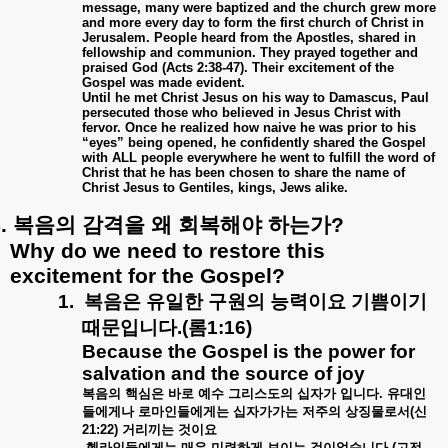
message, many were baptized and the church grew more
and more every day to form the first church of Christ in
Jerusalem. People heard from the Apostles, shared in
fellowship and communion. They prayed together and
praised God (Acts 2:38-47). Their excitement of the
Gospel was made evident.
Until he met Christ Jesus on his way to Damascus, Paul
persecuted those who believed in Jesus Christ with
fervor. Once he realized how naive he was prior to his
“eyes” being opened, he confidently shared the Gospel
with ALL people everywhere he went to fulfill the word of
Christ that he has been chosen to share the name of
Christ Jesus to Gentiles, kings, Jews alike.
.
복음의
감격을
왜
회복해야
하는가
?
Why do we need to restore this
excitement for the Gospel?
1.
복음은
유일한
구원의
능력이요
기쁨이기
때문입니다
.(
롬
1:16)
Because the Gospel is the power for
salvation and the source of joy
복음의
핵심은
바로
예수
그리스도의
십자가
입니다
.
유대인
들에게나
로마인들에게는
십자가가는
저주의
상징물로서
(
신
21:22)
거리끼는
것이요
헬라인들에게는
매우
미련하게
보이는
것이었습니다
.(
고전