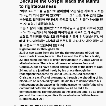
Because the Gospel leads the faithful
to righteousness
“
예수그리스도를
믿음으로
말미암아
모든
믿는
자에게
미치는
하나님의
의니
찹ㄹ이
없으며
” . . . .
그리스도
예수
안에
있는
속량으로
말미암아
하나님의
은혜로
값없이
의롭다
하심을
얻
는
자
되었기
때문입니다
.
모든
사람이
죄를
범하였으므로
하나님의
영광에
이르지
못합
니다
.
하나님께서
이
예수를
화목제물로
세우시고
예수님의
보혈로
우리죄를
씻으시고
죄인들을
의롭게
인치셨습니다
.
이
때에
하나님께서는
자기의
의로우심을
나타내사
예수
믿는
자
를
의롭다고
하셨습니다
.(
롬
3:26)
Righteousness Through Faith
21 But now apart from the law the righteousness of God has
been made known, to which the Law and the Prophets testify.
22 This righteousness is given through faith in Jesus Christ to
all who believe. There is no difference between Jew and
Gentile, 23 for all have sinned and fall short of the glory of God,
24 and all are justified freely by his grace through the
redemption that came by Christ Jesus. 25 God presented
Christ as a sacrifice of atonement, through the shedding of his
blood—to be received by faith. He did this to demonstrate his
righteousness, because in his forbearance he had left the sins
committed beforehand unpunished— 26 he did it to
demonstrate his righteousness at the present time, so as to be
just and the one who justifies those who have faith in Jesus.
(Romans 3:21-26)