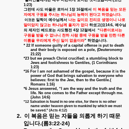
1:23)
그런데
사도
바울은
로마서
1
장
16
절에서
이
복음을
믿는
모든
자에게
구원을
주시는
하나님의
능력이
된다고
하였습니다
.
일찍이
예수님께서
나는
길이요
진리요
생명이니
나로
이것은
말미암지
않고는
하나님께
올자가
없다
하셨고
(
요
14:6,
예수님
의
제자인
베드로는
사도행전
4
장
12
절에서
“
다른이로서는
구원을
받을
수
없나니
천하
사람
중에
구원을
받을
만한
다른
이름을
우리에게
주신
일이
없음이라
”
하였습니다
.
* 22 If someone guilty of a capital offense is put to death
and their body is exposed on a pole, (Deuteronomy
21:22)
*23 but we preach Christ crucified: a stumbling block to
Jews and foolishness to Gentiles, (1 Corinthians
1:23)
*16 For I am not ashamed of the gospel, because it is the
power of God that brings salvation to everyone who
believes: first to the Jew, then to the Gentile.(
Romans 1:16)
*6 Jesus answered, “I am the way and the truth and the
life. No one comes to the Father except through me.
(John 14:6)
*12 Salvation is found in no one else, for there is no other
name under heaven given to mankind by which we must
be saved.” (Acts 4:12)
2.
이
복음은
믿는
자들을
의롭게
하기
때문
입니다
.(
롬
3:22-24)