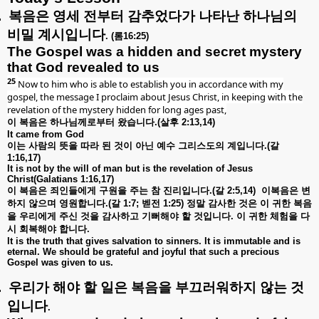
.
복음은
영세
전부터
감추었다가
나타난
하나님의
비밀
계시입니다
. (
롬
16:25)
The Gospel was a hidden and secret mystery
that God revealed to us
25
Now to him who is able to establish you in accordance with my
gospel, the message I proclaim about Jesus Christ, in keeping with the
revelation of the mystery hidden for long ages past,
이
복음은
하나님께로부터
왔습니다
.(
살후
2:13,14)
It came from God
이는
사람의
뜻을
따라
된
것이
아닌
예수
그리스도의
계입니다
.(
갈
1:16,17)
It is not by the will of man but is the revelation of Jesus
Christ(Galatians 1:16,17)
이
복음은
죄인들에게
구원을
주는
참
진리입니다
.(
갈
2:5,14)
이복음은
변
하지
않으며
영원합니다
.(
갈
1:7;
벧전
1:25)
정말
감사한
것은
이
귀한
복음
을
우리에게
주신
것을
감사하고
기뻐해야
할
것입니다
.
이
귀한
체험을
다
시
회복해야
합니다
.
It is the truth that gives salvation to sinners. It is immutable and is
eternal. We should be grateful and joyful that such a precious
Gospel was given to us.
.
우리가
해야
할
일은
복음을
부끄러워하지
않는
것
입니다
.