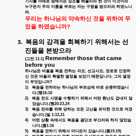
기사를
아래로
땅에서는
징조를
베풀리라
한
것이
이것이라
누구든지
주의
이름을
부르는
자는
구원을
받으리라
하였느니
라
.
우리는
하나님의
약속하신
것을
위하여
무
었을
하였습니까
?
복음의
감격을
회복하기
위해서는
선
3.
진들을
본받으라
Remember those that came
(
고전
11:1)
before you
하나님은
바울을
복음
전하는
자요
,
선교사요
,
장로로
인정하
신
것은
바울의
특별한
열정을
보았기
때문입니다
;
그의
열정
이
무엇입니까
?
1)
복음을
전하라는
하나님의
부르심에
바로
순종하였습니
다
.(
행
16:10
2)
복음
전도
사명을
수행하기
위해서
어떤
환난도
겁내지
않
았습니다
.(
행
20:23,24
3)
복음
전파를
위해
당하는
모든
고난을
유익한
것으로
여겼
습니다
.(
빌
1:12,21
4)
어떤
상황
속에서도
복음을
결단코
부끄러워
하지
않았습
니다
.(
롬
1:16
5)
복음을
전하기
위해서
어디든지
갔습니다
.(
롬
15:19)