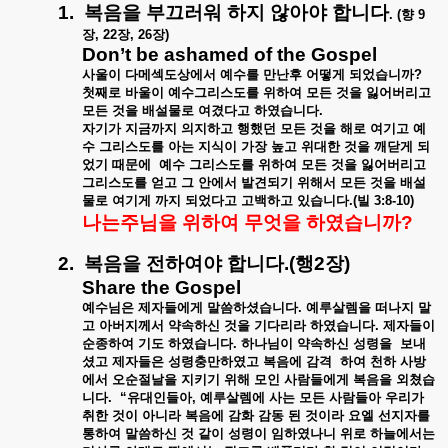
1.
복음을
부끄러워
하지
않아야
합니다
. (
향
9
장
, 22
장
, 26
장
)
Don’t be ashamed of the Gospel
사울이
다메섹도상에서
예수를
만난후
어떻게
되었습니까
?
첫째로
바울이
예수그리스도를
위하여
모든
것을
잃어버리고
모든
것을
배설물로
여겼다고
하였습니다
.
자기가
지금까지
의지하고
행했던
모든
것을
해로
여기고
예
수
그리스도를
아는
지식이
가장
높고
위대한
것을
깨닫게
되
었기
때문에
예수
그리스도를
위하여
모든
것을
잃어버리고
그리스도를
얻고
그
안에서
발견되기
위해서
모든
것을
배설
물로
여기게
까지
되었다고
고백하고
있습니다
.(
빌
3:8-10)
나는주님을
위하여
무엇을
하였습니까
?
2.
복음을
전하여야
합니다
.(
행
2
장
)
Share the Gospel
예수님은
제자들에게
말씀하셨습니다
.
예루살렘을
떠나지
말
고
아버지께서
약속하신
것을
기다리라
하였습니다
.
제자들이
순종하여
기도
하였습니다
.
하나님이
약속하신
성령을
보내
셨고
제자들은
성령충만하였고
복음에
감격
하여
천하
사방
에서
오순절날을
지키기
위해
모인
사람들에게
복음을
외쳤습
니다
.
“
유대인들아
,
예루살렘에
사는
모든
사람들아
우리가
취한
것이
아니라
복음에
감화
감동
된
것이라
요엘
선지자를
통하여
말씀하신
것
같이
성령이
임하였나니
위로
하늘에서는