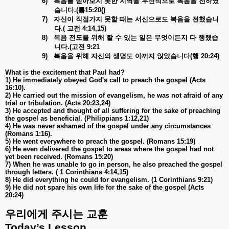
6)
복음를
받아보지
못한
지역을
우선적으로
복음을
전하였
습니다
.(
롬
15:20()
7)
자신이
직접가지
못할
때는
서신으로도
복음을
전했습니
다
.(
고전
4:14,15)
8)
복음
전도를
위해
할
수
있는
일은
무엇이든지
다
행했습
니다
.(
고전
9:21
9)
복음을
위해
자신의
생명도
아끼지
않았습니다
(
행
20:24)
What is the excitement that Paul had?
1) He immediately obeyed God's call to preach the gospel (Acts
16:10).
2) He carried out the mission of evangelism, he was not afraid of any
trial or tribulation. (Acts 20:23,24)
3) He accepted and thought of all suffering for the sake of preaching
the gospel as beneficial. (Philippians 1:12,21)
4) He was never ashamed of the gospel under any circumstances
(Romans 1:16).
5) He went everywhere to preach the gospel. (Romans 15:19)
6) He even delivered the gospel to areas where the gospel had not
yet been received. (Romans 15:20)
7) When he was unable to go in person, he also preached the gospel
through letters. ( 1 Corinthians 4:14,15)
8) He did everything he could for evangelism. (1 Corinthians 9:21)
9) He did not spare his own life for the sake of the gospel (Acts
20:24)
우리에게
주시는
교훈
Today’s Lesson