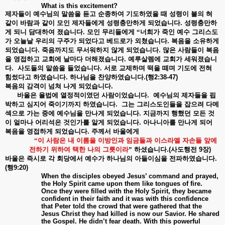
What is this excitement?
제자들이
예수님의
말씀을
듣고
순종하여
기도하였을
때
성령이
불의
혀
같이
바람과
같이
모인
제자들에게
성령충만하게
되었습니다
.
성령충만하
게
되니
담대하여
졌습니다
.
모인
무리들에게
“너희가
죽인
예수
그리스도
가
오늘날
우리의
구주가
되었다고
베드로가
외쳤습니다
.
복음을
소유하게
되었습니다
.
죽음까지도
무서워하지
않게
되었습니다
.
많은
사람들이
복음
을
영접하고
교회에
날마다
더해졌습니다
.
예루살렘에
교회가
세워졌습니
다
.
사도들의
말씀을
들었습니다
.
서로
교제하며
떡을
떼며
기도에
전혀
힘썼다고
하였습니다
.
하나님을
찬양하였습니다
.(
행
2:38-47)
복음의
감격이
넘쳐
나게
되었습니다
.
바울은
율법에
열정적이였던
사람이었습니다
.
예수님의
제자들을
핍
박하고
심지어
죽이기까지
하였습니다
.
그는
그리스도인들을
잡으려
다메
섹으로
가는
중에
예수님을
만나게
되었습니다
.
지금까지
행했던
모든
것
이
얼마나
어리석은
것인가를
알게
되었습니다
.
아나니아를
만나게
되어
복음을
영접하게
되었습니다
.
주께서
바울에게
“이
사람은
내
이름을
이방인과
임금들과
이스라엘
자손들
앞에
전하기
위하여
택한
나의
그릇이라
”
하셨습니다
.(
사도행전
9
장
)
바울은
즉시로
각
회당에서
예수가
하나님의
아들이심을
전파하였습니다
.
(
행
9:20)
When the disciples obeyed Jesus’ command and prayed,
the Holy Spirit came upon them like tongues of fire.
Once they were filled with the Holy Spirit, they became
confident in their faith and it was with this confidence
that Peter told the crowd that were gathered that the
Jesus Christ they had killed is now our Savior. He shared
the Gospel. He didn’t fear death. With this powerful