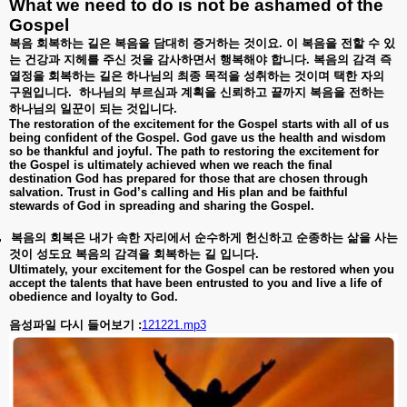
What we need to do is not be ashamed of the
Gospel
복음
회복하는
길은
복음을
담대히
증거하는
것이요
.
이
복음을
전할
수
있
는
건강과
지헤를
주신
것을
감사하면서
행복해야
합니다
.
복음의
감격
즉
열정을
회복하는
길은
하나님의
최종
목적을
성취하는
것이며
택한
자의
구원입니다
.
하나님의
부르심과
계획을
신뢰하고
끝까지
복음을
전하는
하나님의
일꾼이
되는
것입니다
.
The restoration of the excitement for the Gospel starts with all of us
being confident of the Gospel. God gave us the health and wisdom
so be thankful and joyful. The path to restoring the excitement for
the Gospel is ultimately achieved when we reach the final
destination God has prepared for those that are chosen through
salvation. Trust in God’s calling and His plan and be faithful
stewards of God in spreading and sharing the Gospel.
.
복음의
회복은
내가
속한
자리에서
순수하게
헌신하고
순종하는
삶을
사는
것이
성도요
복음의
감격을
회복하는
길
입니다
.
Ultimately, your excitement for the Gospel can be restored when you
accept the talents that have been entrusted to you and live a life of
obedience and loyalty to God.
음성파일 다시 들어보기 :
121221.mp3