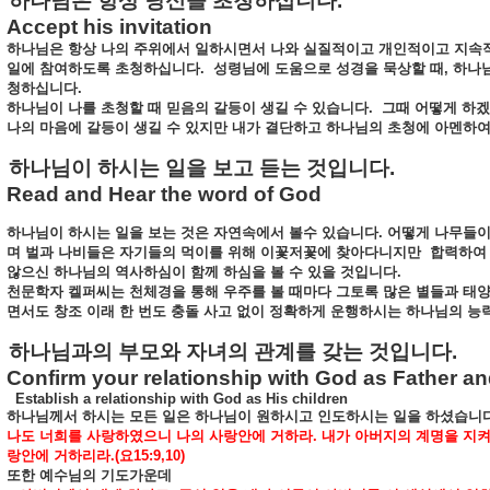
하나님은
항상
당신을
초청하십니다
.
Accept his invitation
하나님은
항상
나의
주위에서
일하시면서
나와
실질적이고
개인적이고
지속
일에
참여하도록
초청하십니다
.
성령님에
도움으로
성경을
묵상할
때
,
하나
청하십니다
.
하나님이
나를
초청할
때
믿음의
갈등이
생길
수
있습니다
.
그때
어떻게
하겠
나의
마음에
갈등이
생길
수
있지만
내가
결단하고
하나님의
초청에
아멘하
하나님이
하시는
일을
보고
듣는
것입니다
.
Read and Hear the word of God
하나님이
하시는
일을
보는
것은
자연속에서
볼수
있습니다
.
어떻게
나무들
며
벌과
나비들은
자기들의
먹이를
위해
이꽃저꽃에
찾아다니지만
합력하여
않으신
하나님의
역사하심이
함께
하심을
볼
수
있을
것입니다
.
천문학자
켈퍼씨는
천체경을
통해
우주를
볼
때마다
그토록
많은
별들과
태
면서도
창조
이래
한
번도
충돌
사고
없이
정확하게
운행하시는
하나님의
능
하나님과의
부모와
자녀의
관계를
갖는
것입니다
.
Confirm your relationship with God as Father an
Establish a relationship with God as His children
하나님께서
하시는
모든
일은
하나님이
원하시고
인도하시는
일을
하셨습니
나도
너희를
사랑하였으니
나의
사랑안에
거하라
.
내가
아버지의
계명을
지
랑안에
거하리라
.(
요
15:9,10)
또한
예수님의
기도가운데