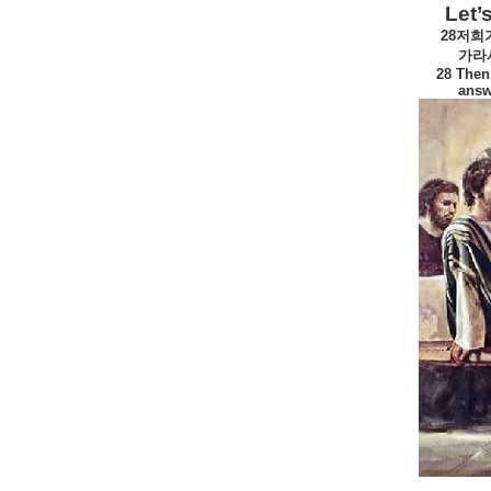
Let’
28
저희
가라
28 Then
answ