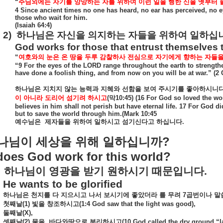
“
주님외에는
자기를
앙망하는
자를
위하여
이런
일을
행한
신을
옛부터
4 Since ancient times no one has heard, no ear has perceived, no 
those who wait for him.
(Isaiah 64:4)
2)
하나님은
자신을
의지하는
자들을
위하여
일하십
God works for those that entrust themselves 
“
여호와의
눈은
온
땅을
두루
감찰하사
전심으로
자기에게
향하는
자들
“9 For the eyes of the LORD range throughout the earth to strength
have done a foolish thing, and from now on you will be at war.” (2 
하나님은
지치지
않는
능력과
지혜와
선함을
보여
주시기를
좋아하시니
이
아니라
도리어
섬기려
하시고
(
막
10:45) (16 For God so loved the wo
believes in him shall not perish but have eternal life. 17 For God 
but to save the world through him.(Mark 10:45
예수님은
제자들을
위하여
일하시고
섬기신다고
하십니다
.
?
나님이
세상을
위해
일하십니까
oes God work for this world?
하나님이
영광을
받기
원하시기
때문입니다
.
He wants to be glorified
하나님은
천지를
다
지으시고
나서
보시기에
좋았더라
를
무려
7
곱번이나
말
첫째날
(1)
빛을
창조하시고
(1:4 God saw that the light was good),
둘째날
(X),
셋째날
(2)
물을
바다와땅으로
분리하시고
(10 God called the dry ground “