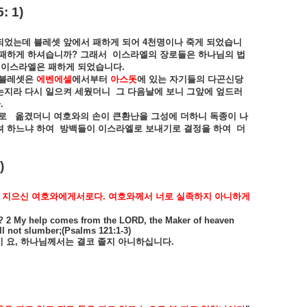
5: 1)
되었는데
블레셋
앞에서
패하게
되어
4
천명이나
죽게
되었습니
패하게
하셔습니까
?
그래서
이스라엘의
장로들은
하나님의
법
이스라엘은
패하게
되었습니다
.
블레셋은
에벤에셀
에서부터
아스돗
에
있는
자기들의
다곤신당
는지라
다시
일으켜
세웠더니
그
다음날에
보니
그앞에
엎드러
다
.
로
옮겼더니
여호와의
손이
큰환난을
그성에
더하니
독종이
나
려
하느냐
하여
방백들이
이스라엘로
보내기로
결정을
하여
더
)
지으신
여호와에게서로다
.
여호와께서
너로
실족하지
아니하게
? 2 My help comes from the LORD, the Maker of heaven
ll not slumber;(Psalms 121:1-3)
이
요
,
하나님께서는
결코
졸지
아니하십니다
.