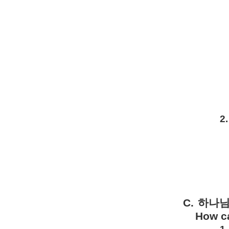
2.
C.
하나
How ca