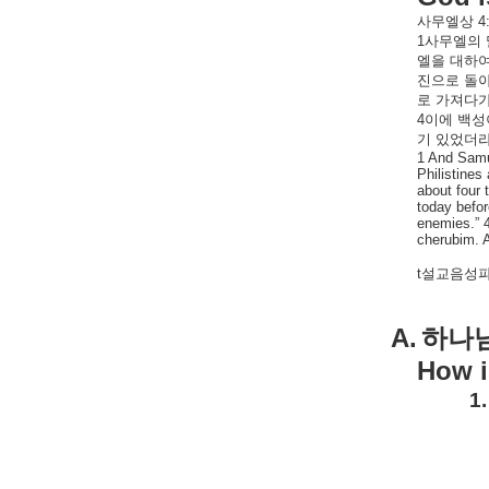
사무엘상
4
1
사무엘의
엘을
대하
진으로
돌
로
가져다
4
이에
백성
기
있었더
1 And Samue
Philistines
about four 
today befor
enemies.” 4
cherubim. A
t설교음성파
A.
하나
How i
1.