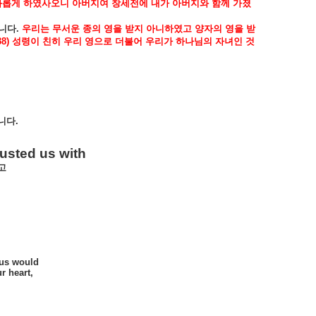
화롭게
하였사오니
아버지여
창세전에
내가
아버지와
함께
가졌
니다
.
우리는
무서운
종의
영을
받지
아니하였고
양자의
영을
받
38)
성령이
친히
우리
영으로
더불어
우리가
하나님의
자녀인
것
니다
.
rusted us with
고
sus would
r heart,