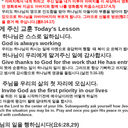
“
아버지께서
내게
하라고
주신
일을
내가
이루어
아버지를
이
세상에서
영
던
영화로써
지금도
아버지와
함께
나를
영화롭게
하옵소서
(
요
17:4,5)
우리도
하나님의
영으로
인도함을
받아
하나님의
아들이라
부름을
받아야
합
았으므로
하나님을
아바아버지라
부르게
됩니다
.
그러므로
선물로
받은
(
행
2:
을
증거
해
주십니다
.(
롬
8:14-17)
게
주신
교훈
Today’s Lesson
하나님은
스스로
일하십니다
.
God is always working
우리는
하나님의
하시는
일에
아멘으로
응답하며
행할
때
복이
요
은혜가
됩
하나님이
우리에게
맡겨주신
일에
감사합시다
.
Give thanks to God for the work that He has ent
의
뜻에
순종하는
일이
하나님의
일이
됩니다
.
그러므로
항상
기뻐하고
쉬지말
고
범사에
감사함으로
하나님께
영광을
돌립시다
.(
살전
5:16-18)
주님을
우리의
삶의
첫
자리에
모십시다
.
Invite God as the first priority in our lives
일을
하든
이
일을
시작하기전에
예수님이라면
어떻게
하실까
고
마음에
평강이
될때
담대하게
일을
합시다
.
 the Lord to the center of your life. Subsequently ask yourself how Je
ch the situation you may be in. Pray and once you gain His peace in you
d with confidence.
님의
일을
행하십시다
(
요
6:28,29)