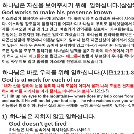
하나님은
자신을
보여주시기
위해
일하십니다
.(
삼상
God works to make his presence known
이스라엘이
블레셋과
싸우게
되었습니다
.
블레셋과
이스라엘과
싸움이
시작
다
.
이스라엘
장로들이
불평하기를
어찌하여
하나님이
우리로
블레셋앞에서
궤를
가져오면
이길
것라고
믿고
여호와의
언약궤를
실로에서
가져왔는데도
전쟁에는
패했지만
하나님은
일하고
계셨습니다
.
하나님의
언약궤를
빼앗은
다곤신상곁에
두었더니
이튼날
일찌기
일어나
본즉
다곤신상이
엎어저서
있
져
있는데
목과
두
손목이
끊어져
문지방에
있고
다곤의
몸둥이만
남았습니
모든
방백을
모우고
말하기를
하나님의
법궤를
옮기자
하여
아스돗
에서
가드
게
하시고
다시
에그론
으로
옮겼으나
에그론
사람들이
부르짖어
우리를
죽이
이상
싸우지도
않고
법궤를
이스라엘
진영으로
보냈습니다
.
하나님은
바로
우리를
위해
일하십니다
.(
시편
121:1-3
God is at work for each of us
“
내가
산을
향하여
눈을
들리라
나의
도움이
어디서
올까
나의
도움은
천지를
하시며
너를
지키시는
이가
졸지도
아니하시리로다
(
시
121:1-3)
“1 I lift up my eyes to the mountains— where does my help come from
and earth. 3 He will not let your foot slip— he who watches over you wi
전능하신
창조주
하나님은
삶의
모든
문제를
능히
도우실
능력이
있다는
것
1)
하나님은
지치지
않고
일하십니다
.
God doesn’t get tired
하나님은
나의
삶속에서
역사하십니다
. (
사
64:4