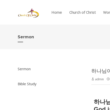
Home
Church of Christ
Wor
Sermon
Sermon
하나님이 
admin
Bible Study
하나
God i