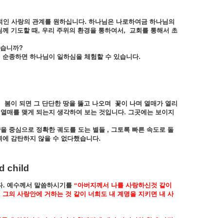
적인
사랑의
관계를
원하십니다
.
하나님은
나로하여금
하나님의
님께
기도할
때
,
우리
주위의
환경을
통하여서
,
교회를
통해서
초
습니까
?
여
순종하면
하나님이
일하심을
체험할
수
있습니다
.
이
봄이
되면
그
단단한
땅을
뚫고
나오며
꽃이
나며
열매가
열리
열매를
맺게
되는지
생각하여
보는
것입니다
.
그곳에는
보이지
양을
중심으로
정확한
궤도를
도는
별들
,
그토록
빠른
속도로
돌
력에
감탄하지
않을
수
없다했습니다
.
d child
다
.
예수께서
말씀하시기를
“
아버지께서
나를
사랑하신것
같이
켜
그의
사랑안에
거하는
것
같이
너희도
내
계명을
지키면
내
사