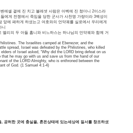
에벤에셀
곁에
진
치고
블레셋
사람은
아벡에
진
쳤더니
2
이스라
그들에게
전쟁에서
죽임을
당한
군사가
사천명
가량이라
3
백성이
람
앞에
패하게
하셨는고
여호와의
언약궤를
실로에서
우리에게
하니
고
엘리의
두
아들
홉니와
비느하스는
하나님의
언약궤와
함께
거
Philistines. The Israelites camped at Ebenezer, and the
ttle spread, Israel was defeated by the Philistines, who killed
e elders of Israel asked, “Why did the LORD bring defeat on us
so that he may go with us and save us from the hand of our
venant of the LORD Almighty, who is enthroned between the
ant of God. (1 Samuel 4:1-4)
을
,
공허한
곳에
충실을
,
혼돈상태에
있는세상에
질서를
창조하셨