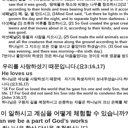
saw that it was good),
땅에풀과
채소와
씨맺는
나무를
창조하시고
(12
according to their kinds and trees bearing fruit with seed in it acco
네째날
(1)
해
.
달
,
별
만드시고
,
(14And God said, “Let there be lights in th
govern the day and the night, and to separate light from darkness.
다섯째날
(1)
조류와
어류를
창조하시고
, (21 So God created the great crea
teems and that moves about in it, according to their kinds, and eve
was good.
여섯째날
(2)
동물과
사람을
지으시고
, (25
God made the wild animals accord
and all the creatures that move along the ground according to thei
하나님이
그
지으신
모든
것을
보시고
좋았더라
하셨습니다
.
(
31 God saw
was evening, and there was morning—the sixth day.)
7
번이나
좋았더라
하셨던
것은
하나님
마음들었다는
것이요
바로
영광을
받
우리를
사랑하셨기
때문입니다
.(
요
3:16,17)
He loves us
하나님은
세상을
사랑하셨기
때문에
자기의
독생자까지
보내주셨습니다
.
하
니다
.(
요
3:16,17)
“16 For God so loved the world that he gave his one and only Son, tha
life. 17 For God did not send his Son into the world to condemn the wo
(John 3:16,17)
하나님은
구원의
길을
예정하시고
순종하는
자들은
하나님의
크신
은혜를
체
님이
일하시고
계심을
어떻게
체험할
수
있습니까
n we be a part of God’s works