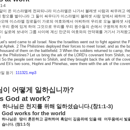
:1-4
말이
온
이스라엘에
전파되니라
이스라엘은
나가서
블레셋
사람과
싸우려고
여
항오를
벌이니라
그
둘이
싸우다가
이스라엘이
블레셋
사람
앞에서
패하여
아오매
이스라엘
장로들이
가로되
여호와께서
어찌하여
우리로
오늘
블레셋
사
가
우리
중에
있게
하여
그것으로
우리를
우리
원수들의
손에서
구원하게
하자
이
실로에
보내어
그룹
사이에
계신
만군의
여호와의
언약궤를
거기서
가져왔
라
l’s word came to all Israel. Now the Israelites went out to fight against the 
 at Aphek. 2 The Philistines deployed their forces to meet Israel, and as the ba
thousand of them on the battlefield. 3 When the soldiers returned to camp, th
e the Philistines? Let us bring the ark of the LORD’s covenant from Shiloh, 
 So the people sent men to Shiloh, and they brought back the ark of the co
nd Eli’s two sons, Hophni and Phinehas, were there with the ark of the coven
일 듣기 :
111321.mp3
?
님이
어떻게
일하십니까
s God at work?
하나님은
천지를
위해
일하셨습니다
.(
창
1:1-3)
God works for the world
하나님은
땅이
혼돈하고
공허하며
흑암이
깊음위에
있을
때
어두움에서
빛
습니다
. (
창
1:1-5)