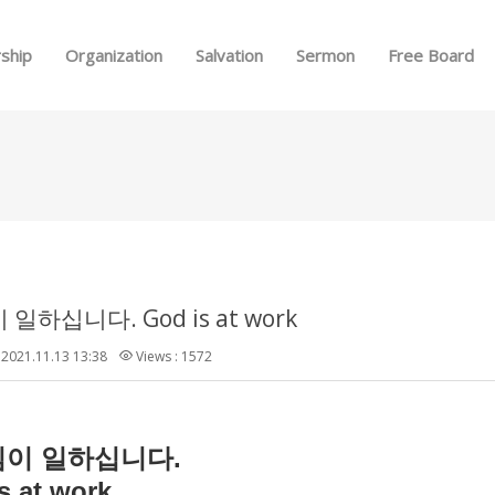
Skip to menu
ship
Organization
Salvation
Sermon
Free Board
일하십니다. God is at work
2021.11.13 13:38
Views : 1572
.
님이
일하십니다
s at work