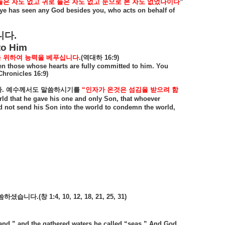
들은
자도
없고
귀로
들은
자도
없고
눈으로
본
자도
없었나이다
”
eye has seen any God besides you, who acts on behalf of
니다
.
to Him
을
위하여
능력을
베푸십니다
.(
역대하
16:9)
en those whose hearts are fully committed to him. You
Chronicles 16:9)
다
.
예수께서도
말씀하시기를
“
인자가
온것은
섬김을
받으려
함
rld that he gave his one and only Son, that whoever
did not send his Son into the world to condemn the world,
씀하셨습니다
.(
창
1:4, 10, 12, 18, 21, 25, 31)
land,” and the gathered waters he called “seas.” And God