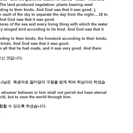
 The land produced vegetation: plants bearing seed
rding to their kinds. And God saw that it was good. ),
e vault of the sky to separate the day from the night….18 to
 And God saw that it was good.
tures of the sea and every living thing with which the water
ry winged bird according to its kind. And God saw that it
ing to their kinds, the livestock according to their kinds,
r kinds. And God saw that it was good.
 all that he had made, and it was very good. And there
으신
것입니다
.
나님은
독생자로
말미암아
구원을
받게
하려
하심이라
하셨습
t whoever believes
in him shall not perish but have eternal
rld, but to save the world through him.
험할
수
있도록
하셨습니다
.
?