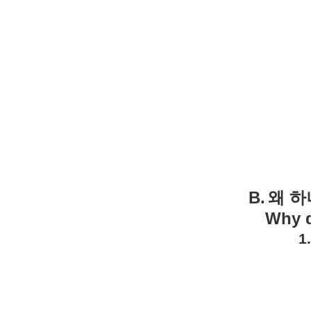
B.
왜
하
Why d
1.