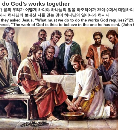
s do God’s works together
가
묻되
우리가
어떻게
하여야
하나님의
일을
하오리이까
29
예수께서
대답하여
사대
하나님의
보내신
자를
믿는
것이
하나님의
일이니라
하시니
 they asked Jesus, “What must we do to do the works God requires?”29
ered, “The work of God is this: to believe in the one he has sent. (John 