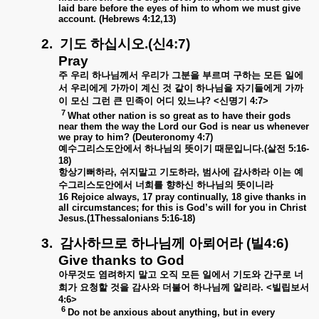
laid bare before the eyes of him to whom we must give
account. (Hebrews 4:12,13)
2.
기도
하십시오
.(
신
4:7)
Pray
주
우리
하나님께서
우리가
그분을
부르며
구하는
모든
일에
서
우리에게
가까이
계신
것
같이
하나님을
자기들에게
가까
이
모신
그런
큰
민족이
어디
있느냐
? <
신명기
4:7>
7
What other nation is so great as to have their gods
near them the way the Lord our God is near us whenever
we pray to him? (Deuteronomy 4:7)
예수그리스도안에서
하나님의
뜻이기
때문입니다
.(
살전
5:16-
18)
항상기뻐하라
,
쉬지말고
기도하라
,
범사에
감사하라
이는
예
수그리스도안에서
너희를
향하신
하나님의
뜻이니라
16 Rejoice always, 17 pray continually, 18 give thanks in
all circumstances; for this is God’s will for you in Christ
Jesus.(1Thessalonians 5:16-18)
3.
감사하므로
하나님께
아뢰어라
(
빌
4:6)
Give thanks to God
아무것도
염려하지
말고
오직
모든
일에서
기도와
간구로
너
희가
요청할
것을
감사와
더불어
하나님께
알리라
. <
빌립보서
4:6
>
6
Do not be anxious about anything, but in every