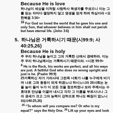
Because He is love
하나님이
세상을
이처럼
사랑하사
독생자를
주셨으니
이는
그
를
믿는
자마다
멸망하지
않고
영생을
얻게
하려
하심이라
<
요
한복음
3:16>
16
For God so loved the world that he gave his one and
only Son, that whoever believes in him shall not perish
but have eternal life. (John 3:6)
5.
하나님은
거룩하시기
때문
(
시
99:9;
사
40:25,26)
Because He is holy
주
우리
하나님을
높이고
그의
거룩한
산에서
경배하라
.
이는
주
우리
하나님께서는
거룩하시기
때문이라
. <
시편
99:9>
4
He is the Rock, his works are perfect, and all his ways
are just. A faithful God who does no wrong upright and
just is he. (Psalm 99:9)
25
거룩하신
자가
가라사대
그런즉
너희가
나를
누구에게
비기
며
나로
그와
동등이
되게
하겠느냐
하시느니라
26
너희는
눈
을
높이
들어
누가
이
모든
것을
창조하였나
보라
주께서는
수
효대로
만상을
이끌어
내시고
각각
그
이름을
부르시나니
그
의
권세가
크고
그의
능력이
강하므로
하나도
빠짐이
없느니
라
(
사
40:25,26)
25
“To whom will you compare me? Or who is my
26
equal?” says the Holy One.
Lift up your eyes and look