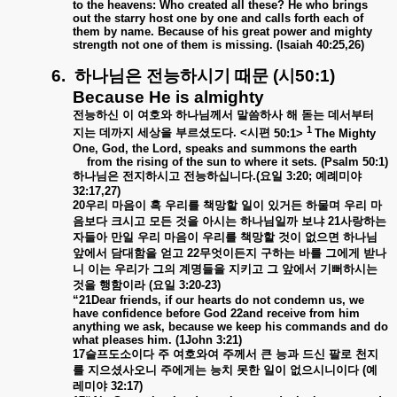
to the heavens: Who created all these? He who brings
out the starry host one by one and calls forth each of
them by name. Because of his great power and mighty
strength not one of them is missing. (Isaiah 40:25,26)
6.
하나님은
전능하시기
때문
(
시
50:1)
Because He is almighty
전능하신
이
여호와
하나님께서
말씀하사
해
돋는
데서부터
1
지는
데까지
세상을
부르셨도다
.
<
시편
50:1>
The Mighty
One, God, the Lord, speaks and summons the earth
from the rising of the sun to where it sets. (Psalm 50:1)
하나님은
전지하시고
전능하십니다
.(
요일
3:20;
예례미야
32:17,27)
20
우리
마음이
혹
우리를
책망할
일이
있거든
하물며
우리
마
음보다
크시고
모든
것을
아시는
하나님일까
보냐
21
사랑하는
자들아
만일
우리
마음이
우리를
책망할
것이
없으면
하나님
앞에서
담대함을
얻고
22
무엇이든지
구하는
바를
그에게
받나
니
이는
우리가
그의
계명들을
지키고
그
앞에서
기뻐하시는
것을
행함이라
(
요일
3:20-23)
“21Dear friends, if our hearts do not condemn us, we
have confidence before God 22and receive from him
anything we ask, because we keep his commands and do
what pleases him. (1John 3:21)
17
슬프도소이다
주
여호와여
주께서
큰
능과
드신
팔로
천지
를
지으셨사오니
주에게는
능치
못한
일이
없으시니이다
(
예
레미야
32:17)