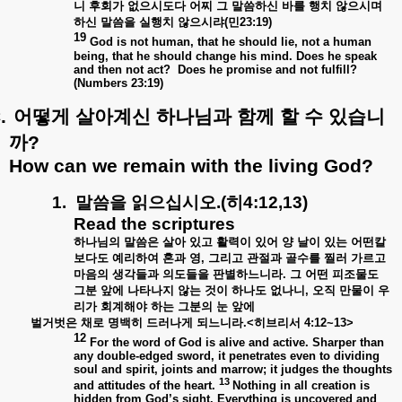
니
후회가
없으시도다
어찌
그
말씀하신
바를
행치
않으시며
하신
말씀을
실행치
않으시랴
(
민
23:19)
19
God is not human, that he should lie, not a human
being, that he should change his mind. Does he speak
and then not act? Does he promise and not fulfill?
(Numbers 23:19)
.
어떻게
살아계신
하나님과
함께
할
수
있습니
까
?
How can we remain with the living God?
1.
말씀을
읽으십시오
.(
히
4:12,13)
Read the scriptures
하나님의
말씀은
살아
있고
활력이
있어
양
날이
있는
어떤칼
보다도
예리하여
혼과
영
,
그리고
관절과
골수를
찔러
가르고
마음의
생각들과
의도들을
판별하느니라
.
그
어떤
피조물도
그분
앞에
나타나지
않는
것이
하나도
없나니
,
오직
만물이
우
리가
회계해야
하는
그분의
눈
앞에
벌거벗은
채로
명백히
드러나게
되느니라
.<
히브리서
4:12~13
>
12
For the word of God is alive and
active. Sharper than
any double-edged sword, it penetrates even to dividing
soul and spirit, joints and marrow; it judges the thoughts
13
and attitudes of the heart.
Nothing in all creation is
hidden from God’s sight. Everything is uncovered and