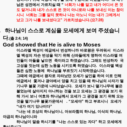
님은
성전에서
가르치실
때
“
너희가
나를
알고
내가
어디서
온
것
도
알거니와
내가
스스로
온
것이
아니로라
나를
보내신
이는
참이
시니
너희는
그를
알지
못하나
나는
아노니
이는
내가
그에게서
났고
그가
나를
보내셨다고
”
가르치셨습니다
.(
요
7:28)
.
하나님이
스스로
계심을
모세에게
보여
주셨습니
다
.(
출
2:4; 14)
God showed that He is alive to Moses
이스라엘
백성이
에굽에서
번성하니까
바로왕은
두려워서
이스라
엘
백성의
자손
번성을
막기
위해
산파들에게
명하여
이스라엘
여
인들이
아들을
낳으면
죽이라고
하였습니다
.
그래도
번성하자
국
고성을
짓는데
심한
노동을
시키도록
하였습니다
.
이스라엘
백성
들은
심한
노동에
하나님을
부르짓기
시작하였습니다
.
그때에
애굽에서
왕자로
자라났던
모세가
살인을
하여
이로
인해
에굽에서
쫓겨나
광야에서
양을
치고
있을
때
하나님의
사자가
떨
기나무
불꽃
가운데
나타났습니다
.
모세가
보니
떨기나무에
불은
붙었는데
살아지지
아니하는
것을
보고
모세는
그
광경을
보기
위
해
가서
보니
여호와
하나님께서
모세가
그
광경을
보기
위해
오는
것을
떨기나무
불꽃가운데서
. “
모세야
”
하고
부르시니
모세가
“
내가
여기
있나이다
”
“
나는
네
조상의
하나님이니
,
아브라함의
하나님
,
이삭의
하나님
,
야곱의
하나님이니라
하나님이
말씀
하시기를
“
나는
스스로
있는
자다
”
하고
모세에게
확신주시고