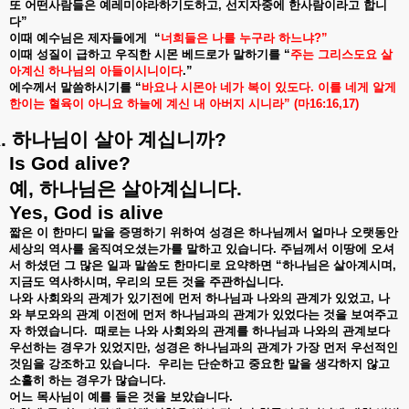
또
어떤사람들은
예레미야라하기도하고
,
선지자중에
한사람이라고
합니
다
”
이때
예수님은
제자들에게
“
너희들은
나를
누구라
하느냐
?”
이때
성질이
급하고
우직한
시몬
베드로가
말하기를
“
주는
그리스도요
살
아계신
하나님의
아들이시니이다
.”
에수께서
말씀하시기를
“
바요나
시몬아
네가
복이
있도다
.
이를
네게
알게
한이는
혈육이
아니요
하늘에
계신
내
아버지
시니라
” (
마
16:16,17)
.
하나님이
살아
계십니까
?
Is God alive?
예
,
하나님은
살아계십니다
.
Yes, God is alive
짧은
이
한마디
말을
증명하기
위하여
성경은
하나님께서
얼마나
오랫동안
세상의
역사를
움직여오셨는가를
말하고
있습니다
.
주님께서
이땅에
오셔
서
하셨던
그
많은
일과
말씀도
한마디로
요약하면
“
하나님은
살아계시며
,
지금도
역사하시며
,
우리의
모든
것을
주관하십니다
.
나와
사회와의
관계가
있기전에
먼저
하나님과
나와의
관계가
있었고
,
나
와
부모와의
관계
이전에
먼저
하나님과의
관계가
있었다는
것을
보여주고
자
하였습니다
.
때로는
나와
사회와의
관계를
하나님과
나와의
관계보다
우선하는
경우가
있었지만
,
성경은
하나님과의
관계가
가장
먼저
우선적인
것임을
강조하고
있습니다
.
우리는
단순하고
중요한
말을
생각하지
않고
소홀히
하는
경우가
많습니다
.
어느
목사님이
예를
들은
것을
보았습니다
.