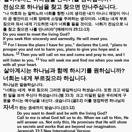
전심으로
하나님을
찾고
찾으면
만나주십니다
,.
“
나
여호와
는
말하노라
너희를
향한
나의
생각은
내가
아나니
재앙이
아니
라
곧
평안이요
너희
장래에
소망을
주려하는
생각이라
.
너희는
내게
부르
짖으며
와서
내게
기도하면
내가
너희를
들을
것이요
.
너희가
전심으로
나
를
찾고
찾으면
나를
만나리라
”(
예레미야
29:11-13)
Do you want to meet the living God?
If you seek Him sincerely and earnestly, He will meet you.
11
For I know the plans I have for you,” declares the Lord, “plans to
prosper you and not to harm you, plans to give you hope and a
12
future.
Then you will call on me and come and pray to me, and I
13
will listen to you.
You will seek me and find me when you seek me
with all your heart.
.
살아계시는
하나님과
함께
하시기를
원하십니까
?
너희는
내게
부르짖으라
하십니다
.
하나님은
말씀하십니다
.
“
너희는
네게
부르
칮으라
그러면
응답하신다
하셨습니다
.
또한
크고
비밀
한
일을
보여
주신다
하셨습니다
.(
렘
33:3)
크고
미밀된
일은
우리에게
구
원을
주시는
예수님을
내신다
.
셨습니다
.(
골
2:2)
이를
영접하면
하나님의
자녀
가
된는
권세까지
받습니다
.(
요
1:12)
Do you want to dwell and be with the living God?
Call to me is what God tell us to do. When we call to Him, He
will answer us. Not only this, He promises that He will show
us secrets and works that are beyond our imagination.
Jeremiah 33:3 New International Version