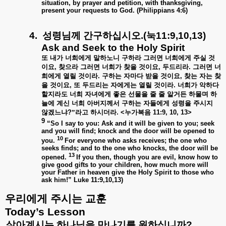
situation, by prayer and petition, with thanksgiving,
present your requests to God. (Philippians 4:6)
4.
성령님께
간구하십시오
.(
눅
11:9,10,13)
Ask and Seek to the Holy Spirit
또
내가
너희에게
말하노니
구하라
그러면
너희에게
주실
것
이요
,
찾으라
그러면
너희가
찾을
것이요
,
두드리라
.
그러면
너
희에게
열릴
것이라
.
구하는
자마다
받을
것이요
,
찾는
자는
찾
을
것이요
,
또
두드리는
자에게는
열릴
것이라
.
너희가
악하다
할지라도
너희
자녀에게
좋은
선물을
줄
줄
알거든
하물며
하
늘에
계신
너희
아버지께서
구하는
자들에게
성령을
주시지
않겠느냐
?
”라고
하시더라
. <
누가복음
11:9, 10, 13>
9
“So I say to you: Ask and it will be given to you; seek
and you will find; knock and the door will be opened to
10
you.
For everyone who asks receives; the one who
seeks finds; and to the one who knocks, the door will be
13
opened.
If you then, though you are evil, know how to
give good gifts to your children, how much more will
your Father in heaven give the Holy Spirit to those who
ask him!” Luke 11:9,10,13)
우리에게
주시는
교훈
Today’s Lesson
.
살아계시는
하나님을
만나기를
원하십니까
?