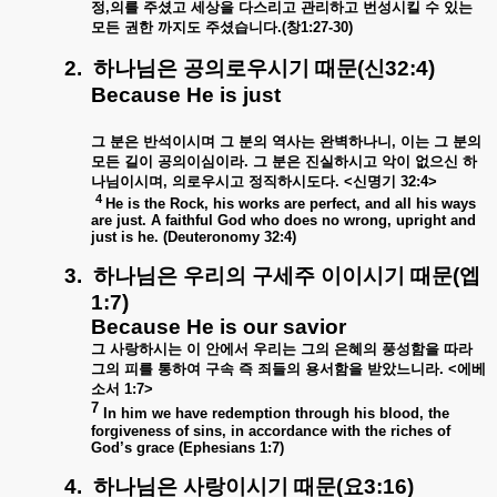
정
,
의를
주셨고
세상을
다스리고
관리하고
번성시킬
수
있는
모든
권한
까지도
주셨습니다
.(
창
1:27-30)
2.
하나님은
공의로우시기
때문
(
신
32:4)
Because He is just
그
분은
반석이시며
그
분의
역사는
완벽하나니
,
이는
그
분의
모든
길이
공의이심이라
.
그
분은
진실하시고
악이
없으신
하
나님이시며
,
의로우시고
정직하시도다
. <
신명기
32:4>
4
He is the Rock, his works are perfect, and all his ways
are just. A faithful God who does no wrong, upright and
just is he. (Deuteronomy 32:4)
3.
하나님은
우리의
구세주
이이시기
때문
(
엡
1:7)
Because He is our savior
그
사랑하시는
이
안에서
우리는
그의
은혜의
풍성함을
따라
그의
피를
통하여
구속
즉
죄들의
용서함을
받았느니라
. <
에베
소서
1:7>
7
In him we have redemption through his blood, the
forgiveness of sins, in accordance with the riches of
God’s grace (Ephesians 1:7)
4.
하나님은
사랑이시기
때문
(
요
3:16)