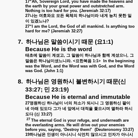
17“Ah, Sovereign Lord, you have made the heavens and
the earth by your great power and outstretched arm.
Nothing is too hard for you.
(Jeremiah 32:17)
27
나는
여호와요
모든
육체의
하나님이라
내게
능치
못한
일
이
있겠느냐
?
27“I am the Lord, the God of all mankind. Is anything too
hard for me? (Jeremiah 32:27)
7.
하나님은
말씀이시기
때문
(
요
1:1)
Because He is the word
태초에
말씀이
계셨고
,
그
말씀이
하나님과
함께
계셨으니
,
그
말씀은
하나님이셨느니라
. <
요한복음
1:1>
In the beginning
was the Word, and the Word was with God, and the Word
was God. (John 1:1)
8.
하나님은
영원하시
불변하시기
때문
(
신
33:27;
민
23:19)
Because He is eternal and immutable
27
영원하신
하나님이
너의
처소가
되시니
그
영원하신
팔이
네
아래
있도다
그가
네
앞에서
대적을
쫓으시며
멸하라
하시
도다
(
신
33:27)
27
The eternal God is your refuge, and underneath are
the everlasting arms. He will drive out your enemies
before you, saying, ‘Destroy them!’
(Deuteronomy 33:27)
19
하나님은
인생이
아니시니
식언치
않으시고
인자가
아니시