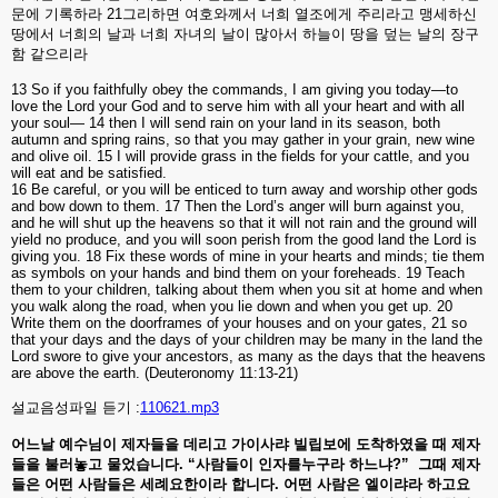
문에
기록하라
21
그리하면
여호와께서
너희
열조에게
주리라고
맹세하신
땅에서
너희의
날과
너희
자녀의
날이
많아서
하늘이
땅을
덮는
날의
장구
함
같으리라
13 So if you faithfully obey the commands, I am giving you today—to
love the Lord your God and to serve him with all your heart and with all
your soul— 14 then I will send rain on your land in its season, both
autumn and spring rains, so that you may gather in your grain, new wine
and olive oil. 15 I will provide grass in the fields for your cattle, and you
will eat and be satisfied.
16 Be careful, or you will be enticed to turn away and worship other gods
and bow down to them. 17 Then the Lord’s anger will burn against you,
and he will shut up the heavens so that it will not rain and the ground will
yield no produce, and you will soon perish from the good land the Lord is
giving you. 18 Fix these words of mine in your hearts and minds; tie them
as symbols on your hands and bind them on your foreheads. 19 Teach
them to your children, talking about them when you sit at home and when
you walk along the road, when you lie down and when you get up. 20
Write them on the doorframes of your houses and on your gates, 21 so
that your days and the days of your children may be many in the land the
Lord swore to give your ancestors, as many as the days that the heavens
are above the earth. (Deuteronomy 11:13-21)
설교음성파일 듣기 :
110621.mp3
어느날
예수님이
제자들을
데리고
가이사랴
빌립보에
도착하였을
때
제자
들을
불러놓고
물었습니다
. “
사람들이
인자를누구라
하느냐
?”
그때
제자
들은
어떤
사람들은
세례요한이라
합니다
.
어떤
사람은
엘이랴라
하고요