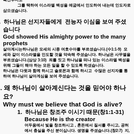
그를
택하여
이스라엘
백성을
에굽에서
인도하여
내는데
인도자로
삼으셨습니다
.
.
하나님은
선지자들에게
전능자
이심을
보여
주셨
습니다
God showed His almighty power to the many
prophets
살아계시는하나님은
모세의
시종
여호수아를
부르셨습니다
.(
수
1:1-9)
모
세와
같이
이스라엘을
인도할
것을
약속해
주셨습니다
.
하나님은
사무엘을
부르셨습니다
.(
삼상
3:10)
죄를
짓고
하나님을
떠나
있는
이스라엘
백성을
위해
그들이
해야
하는
모든
일을
할
수
있도록
하셨습니다
.
하나님은
다윗과
함께
하시고
솔로몬과
함께
하시고
수많은
선지자를
통
하여
하나님이
살아게심을
보여
주셨습니다
.
.
왜
하나님이
살아계신다는
것을
믿어야
하나
요
?
Why must we believe that God is alive?
1.
하나님은
창조주
이시기
때문
(
창
1:1-31)
Because He is the creator
어두움에서
빛을
창조하시고
,
혼돈에서
질서를
주시고
,
공허
에서
충실을
주신
분이십니다
.
생명을
주셨습니다
.(
창
2:7)
지
,