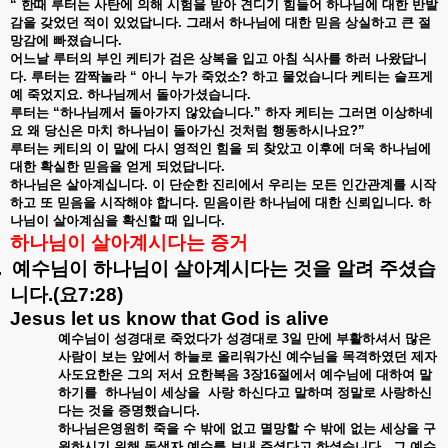
“
한때
루터는
사탄에
의해
시험을
받아
견디기
힘들어
하나님에
대한
반발
감을
갖었던
적이
있었답니다
.
그래서
하나님에
대한
믿음
상실하고
큰
절
망감에
빠졌습니다
.
어느날
루터의
부인
케티가
검은
상복을
입고
아침
식사를
하러
나왔답니
다
.
루터는
깜짝놀라
“
아니
누가
죽었소
?
하고
물었습니다
케티는
슬프게
예
죽었지요
.
하나님께서
돌아가셨습니다
.
루터는
“
하나님께서
돌아가지
않았습니다
.”
하자
케티는
그러면
이상하네
요
왜
당신은
마치
하나님이
돌아가신
것처럼
행동하시나요
?”
루터는
케티의
이
말에
다시
영적인
힘을
되
찾았고
이후에
더욱
하나님에
대한
확실한
믿음을
얻게
되었답니다
.
하나님은
살아계십니다
.
이
단순한
진리에서
우리는
모든
인간관계를
시작
하고
또
믿음을
시작해야
합니다
.
믿음이란
하나님에
대한
신뢰입니다
.
하
나님이
살아계심을
확신할
때
입니다
.
하나님이
살아계시다는
증거
.
예수님이
하나님이
살아계시다는
것을
알려
주셨습
니다
.(
요
7:28)
Jesus let us know that God is alive
예수님이
성경대로
죽었다가
성경대로
3
일
만에
부활하셔서
많은
사람이
보는
앞에서
하늘로
올리워가신
예수님을
목격하였던
제자
사도요한은
그의
저서
요한복음
3
장
16
절에서
예수님에
대하여
말
하기를
하나님이
세상을
사랑
하신다고
말하며
정말로
사랑하신
다는
것을
증명했습니다
.
하나님은영원히
죽을
수
밖에
없고
멸망할
수
밖에
없는
세상을
구
원하시기
위해
독생자
예수를
보내
주셨다고
하셨습니다
.
그
예수