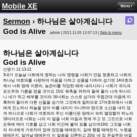
Mobile XE
Menu
Sermon
› 하나님은 살아계십니다
God is Alive
admin | 2021.11.05 12:07:13 |
Skip to menu
하나님은
살아계십니다
God is Alive
신명기
11:13-21
3
내가
오늘날
너희에게
명하는
나의
명령을
너희가
만일
청종하고
너희의
하나님
여호와를
사랑하여
마음을
다하고
성품을
다하여
섬기면
14
여호와
께서
너희
땅에
이른비
,
늦은비를
적당한
때에
내리시리니
너희가
곡식과
포도주와
기름을
얻을
것이요
15
또
육축을
위하여
들에
풀이
나게
하시리
니
네가
먹고
배부를
것이라
16
너희는
스스로
삼가라
두렵건대
마음에
미
혹하여
돌이켜
다른
신들을
섬기며
그것에게
절하므로
17
여호와께서
너희
에게
진노하사
하늘을
닫아
비를
내리지
아니하여
땅으로
소산을
내지
않
게
하시므로
너희가
여호와의
주신
아름다운
땅에서
속히
멸망할까
하노라
18
이러므로
너희는
나의
이
말을
너희
마음과
뜻에
두고
또
그것으로
너희
손목에
매어
기호를
삼고
너희
미간에
붙여
표를
삼으며
19
또
그것을
너희
의
자녀에게
가르치며
집에
앉았을
때에든지
,
길에
행할
때에든지
,
누웠을
때에든지
,
일어날
때에든지
이
말씀을
강론하고
20
또
네
집
문설주와
바깥