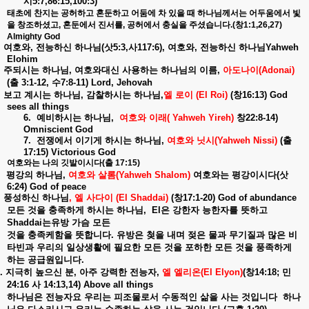
시
5:7,86:15,100:3)
태초에
찬지는
공허하고
혼둔하고
어둠에
차
있을
때
하나님께서는
어두움에서
빛
을
창조하셨고
,
혼둔에서
진서를
,
공허에서
충실을
주셨습니다
.(
창
1:1,26,27)
Almighty God
여호와
,
전능하신
하나님
(
삿
5:3,
사
117:6),
여호와
,
전능하신
하나님
Yahweh
Elohim
주되시는
하나님
,
여호와대신
사용하는
하나님의
이름
,
아도나이
(Adonai)
(
출
3:1-12,
수
7:8-11) Lord, Jehovah
보고
계시는
하나님
,
감찰하시는
하나님
,
엘
로이
(El Roi)
(
창
16:13) God
sees all things
6.
예비하시는
하나님
,
여호와
이래
( Yahweh Yireh)
창
22:8-14)
Omniscient God
7.
전쟁에서
이기게
하시는
하나님
,
여호와
닛시
(Yahweh Nissi)
(
출
17:15) Victorious God
여호와는
나의
깃발이시다
(
출
17:15)
평강의
하나님
,
여호와
살롬
(Yahweh Shalom)
여호와는
평강이시다
(
삿
6:24) God of peace
풍성하신
하나님
,
엘
사다이
(El Shaddai)
(
창
17:1-20) God of abundance
모든
것을
충족하게
하시는
하나님
,
El
은
강한자
능한자를
뜻하고
Shaddai
는유방
가슴
모든
것을
충족케함을
뜻합니다
.
유방은
첮을
내며
젖은
물과
무기질과
많은
비
타빈과
우리의
일상생활에
필요한
모든
것을
포하한
모든
것을
풍족하게
하는
공급원입니다
.
.
지극히
높으신
분
,
아주
강력한
전능자
,
엘
엘리온
(El Elyon)
(
창
14:18;
민
24:16
사
14:13,14) Above all things
하나님은
전능자요
우리는
피조물로서
수동적인
삶을
사는
것입니다
하나