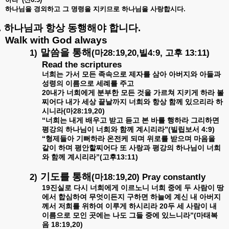
하나님을
경외하고
그
명령을
지키므로
하나님을
사랑합시다
.
.
하나님과
항상
동행해야
합니다
.
Walk with God always
말씀을
통해
1)
(
28:19,20,
4:9,
13:11)
마
빌
고후
Read the scriptures
너희는
가서
모든
족속으로
제자를
삼아
아버지와
아들과
성령의
이름으로
세례를
주고
20
내가
너희에게
분부한
모든
것을
가르쳐
지키게
하라
볼
찌어다
내가
세상
끝날까지
너희와
항상
함께
있으리라
하
(
28:19,20)
시니라
마
“
너희는
내게
배우고
받고
듣고
본
바를
행하라
그리하면
”(
4:9)
평강의
하나님이
너희와
함께
계시리라
빌립보서
“
형제들아
기뻐하라
온전케
되며
위로를
받으며
마음을
같이
하며
평안할찌어다
또
사랑과
평강의
하나님이
너희
”(
13:11)
와
함께
계시리라
고후
기도를
통해
2)
(
18:19,20) Pray constantly
마
19
진실로
다시
너희에게
이르노니
너희
중에
두
사람이
땅
에서
합심하여
무엇이든지
구하면
하늘에
계신
내
아버지
20
께서
저희를
위하여
이루게
하시리라
두
세
사람이
내
”(
이름으로
모인
곳에는
나도
그들
중에
있느니라
마태복
18:19,20)
음