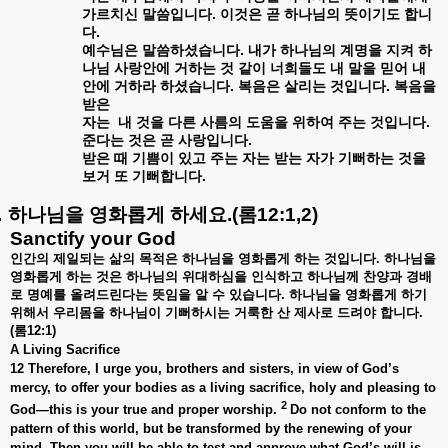
.
가르치신
말씀입니다
이것은
곧
하나님의
뜻이기도
합니
.
다
.
예수님은
말씀하셨습니다
내가
하나님의
계명을
지켜
하
나님
사랑안에
거하는
것
같이
너희들도
내
말을
믿어
내
.
.
안에
거하라
하셨습니다
복음은
살리는
것입니다
복음을
받은
.
자는
내
것을
다른
사름의
도움을
위하여
주는
것입니다
.
준다는
것은
곧
사랑입니다
받은
때
기쁨이
있고
주는
자는
받는
자가
기뻐하는
것을
.
보거
또
기뻐합니다
.
하나님을
영화롭게
하세요
.(
롬
12:1,2)
Sanctify your God
인간의
제일되는
삶의
목적은
하나님을
영화롭게
하는
것입니다
.
하나님을
영화롭게
하는
것은
하나님의
위대하심을
인식하고
하나님께
찬양과
경배
로
명예를
올려드린다는
뜻임을
알
수
있습니다
.
하나님을
영화롭게
하기
위해서
우리몸을
하나님이
기뻐하시는
거룩한
산
제사로
드려야
합니다
.
(
롬
12:1)
A Living Sacrifice
12 Therefore, I urge you, brothers and sisters, in view of God’s
mercy, to offer your bodies as a living sacrifice, holy and pleasing to
2
God—this is your true and proper worship.
Do not conform to the
pattern of this world, but be transformed by the renewing of your
mind. Then you will be able to test and approve what God’s will is—