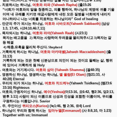
님은
다스리시고
우리는
순종하는
삶을
사는
것입니다
.(
고후
1:20)
.
치료하시는
하나님
,
여호와
라파
(Yahweh Rapha)
(
출
15:26
“
너희가
여호와의
말을
청종하고
,
의를
행하여
,
하나님의
계명에
귀를
기울
이며
내
규례를
지키면
애굽사람에게
내린
모든
질병을
너희에게
내리지
아니하리니
나는
너희를
치료하는
하나님이라
” God of healing
.
만군의
주가
되시는
하나님
,
여호와
사바오트
(Yahweh Sabbaoth)
(
삼상
1:3, 17:45,
시
24:10,46:7,11)
.
목자되시는
하나님
,
여호와
라아
(Yahweh Raah)
(
시
23:1)
목자는 배고품을
2)
목자는 사랑하며 두려움을 물리쳐주시고
3)
목자는 갈
등 해결
4)
해충
,
유혹을 물리쳐 주신다
. Shepherd
.
거룩하게
하시는
하나님
,
여호와
마카데쉠
(Jahweh Maccaddeshem)
(
출
31:13)
거룩하게
되는
것은
첫째
신분상으로
의인이
되는
것이요
둘째는
삶
,
행위
에
있어서
거룩하게
됨
Holy
.
여호와는
거기계시다
.
여호와
삼마
(Yahweh Shamma
) (
겔
48:35)
.
영원하신
하나님
,
영생하시는
하나님
,
엘
올람
(El Olam)
(
창
21:33,
사
40:28) Eternal
.
우리의
의가
되시는
하나님
,
여호와
치드케누
(Yahweh Tsidkenu) (
렘
23:6
33:16) Righteous
.
여호와
,
구원자이신
하나님
,
예수
(Yeshua)(
마
13-16,
요
6:42,
행
2:36,
딛
2:13,
벧후
1:11)
사람이
되신
이름으로
신성과
인성을
포함한
이름이며
,
우리를
구원하시는
이름입니다
. Savior
.
주
,
주인이신
퀴리오스
(Kurios
) (
눅
1:46,
행
2:36,
유
4) Lord
.
하나님이
우리와
함께
하시는
임마누엘
(Emmanuel)
(
사
8:8,10,
마
1:23)
Together with us; Immanuel