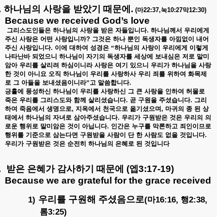
.
하나님의
사랑을
받았기
때문에
.
(
마
22:37,
눅
10:27
막
12:30)
Because we received God’s love
그리스도인들은
하나님의
사랑을
받은
자들입니다
.
하나님께서
우리에게
주신
사랑은
어떤
사랑입니까
?
그것은
하나
뿐인
독생자를
아낌없이
내어
주신
사랑입니다
.
이에
대하여
성경은
“하나님의
사랑이
우리에게
이렇게
나타난바
되었으니
하나님이
자기의
독생자를
세상에
보내심은
저로
말미
암아
우리를
살리려
하심이니라
사랑은
여기
있으니
우리가
하나님을
사랑
한
것이
아니요
오직
하나님이
우리를
사랑하사
우리
죄를
위하여
화목제
로
그
아들을
보내셨음이니라”고
말씀합니다
.
긍휼에
풍성하신
하나님이
우리를
사랑하신
그
큰
사랑을
인하여
허물로
죽은
우리를
그리스도와
함께
살리셨습니다
.
곧
구원을
주셨습니다
.
그리
하여
죽음에서
생명으로
,
지옥에서
천국으로
옮기셨으며
,
마귀의
종
된
상
태에서
하나님의
자녀로
삼아주셨습니다
.
우리가
구원받은
것은
우리의
의
로운
행위로
말미암은
것이
아닙니다
.
인간은
누구를
막론하고
죄인이므로
행위를
기준으로
삼는다면
구원받을
사람이
단
한
사람도
없을
것입니다
.
우리가
구원받은
것은
순전히
하나님의
은혜로
된
것입니다
.
받은
은혜가
감사하기
때문에
(
엡
3:17-19)
Because we are grateful for the grace received
우리를
구원해
주셨음으로
1)
(
16:16,
2:38,
마
행
3:25)
롬