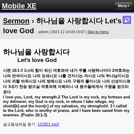
Mobile XE
Menu
Sermon
› 하나님을 사랑합시다 Let’s
love God
admin | 2021.12.19 09:16:07 |
Skip to menu
하나님을
사랑합시다
Let’s love God
시편
18:1-3 1
나의
힘이
되신
여호와여
내가
주를
사랑하나이다
2
여호와는
나의
반석이시요
나의
요새시요
나를
건지시는
자시요
나의
하나님이시요
나의
피할
바위시요
나의
방패시요
나의
구원의
뿔이시요
나의
산성이시로
다
3
내가
찬송
받으실
여호와께
아뢰리니
내
원수들에게서
구원을
얻으리
로다
I love you, Lord, my strength.2 The Lord is my rock, my fortress and
my deliverer; my God is my rock, in whom I take refuge, my
shield[b] and the horn[c] of my salvation, my stronghold. 3 I called
to the Lord, who is worthy of praise, and I have been saved from my
enemies. (Psalm 18:1-3)
설교음성파일 듣기 :
121821.mp3