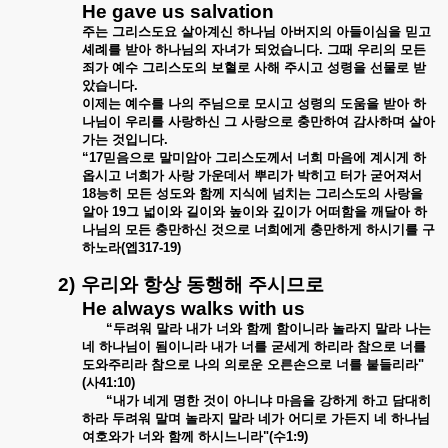
He gave us salvation
주는
그리스도요
살아계신
하나님
아버지의
아들이심을
믿고
셰례를
받아
하나님의
자녀가
되었습니다
.
그때
우리의
모든
죄가
예수
그리스도의
보혈로
사해
주시고
성령을
선물로
받
았습니다
.
이제는
예수를
나의
주님으로
모시고
성령의
도움을
받아
하
나님이
우리를
사랑하신
그
사랑으로
충만하여
감사하며
살아
가는
것입니다
.
“17
믿음으로
말미암아
그리스도께서
너희
마음에
계시게
하
옵시고
너희가
사랑
가운데서
뿌리가
박히고
터가
굳어져서
18
능히
모든
성도와
함께
지식에
넘치는
그리스도의
사랑을
알아
19
그
넓이와
길이와
높이와
깊이가
어떠함을
깨달아
하
나님의
모든
충만하신
것으로
너희에게
충만하게
하시기를
구
하노라
(
엡
317-19)
2)
우리와
항상
동행해
주시므로
He always walks with us
“
두려워
말라
내가
너와
함께
함이니라
놀라지
말라
나는
네
하나님이
됨이니라
내가
너를
굳세게
하리라
참으로
너를
도와주리라
참으로
나의
의로운
오른손으로
너를
붙들리라
"
(
사
41:10)
“
내가
네게
명한
것이
아니냐
마음을
강하게
하고
담대히
하라
두려워
말며
놀라지
말라
네가
어디로
가든지
네
하나님
여호와가
너와
함께
하시느니라
"(
수
1:9)