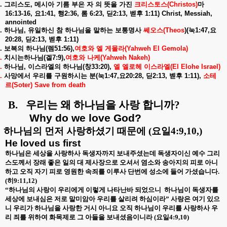
.
그리스도
,
메시아
기름
부은
자
의
뜻을
가진
크리스토스
(Christos)
마
16:13-16,
요
1:41,
행
2:36,
롬
6:23,
딛
2:13,
벧후
1:11) Christ, Messiah,
annointed
.
하나님
,
유일하신
참
하나님을
말하는
보통명사
쎄오스
(Theos
)(
눅
1:47,
요
20:28,
딛
2:13,
벧후
1:11)
.
보복의
하나님
(
렘
51:56),
여호와
엘
게몰라
(Yahweh El Gemola)
.
치시는하나님
(
겔
7:9),
여호와
나케
(Yahweh Nakeh)
.
하나님
,
이스라엘의
하나님
(
창
33:20),
엘
엘로헤
이스라엘
(El Elohe Israel)
.
사망에서
우리를
구원하시는
분
(
눅
1:47,
요
20:28,
딛
2:13,
벧후
1:11),
소테
르
(Soter) Save from death
B.
우리는 왜 하나님을 사랑 합니까
?
Why do we love God?
.
하나님의 먼저 사랑하셨기 때문에
(
요일
4:9,10,)
He loved us first
하나님은 세상을 사랑하사 독생자까지 보내주셨는데 독생자이신 예수 그리
스도께서 장래 좋은 일의 대 제사장으로 오셔서 염소와 송아지의 피로 아니
하고 오직 자기 피로 영원한 속죄를 이루사 단번에 성소에 들어 가셨습니다
.
(
히
9:11,12)
“
하나님의 사랑이 우리에게 이렇게 나타난바 되었으니
하나님이 독생자를
세상에 보내심은 저로 말미암아 우리를 살리려 하심이라
”
사랑은 여기 있으
니 우리가 하나님을 사랑한 거시 아니요 오직 하나님이 우리를 사랑하사 우
리 죄를 위하여 화목제로 그 아들을 보내셨음이니라
(
요일
4:9,10)