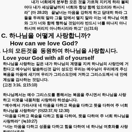
내가
너희에게
분부한
모든
것을
가르쳐
지키게
하라
볼찌
어다
내가
세상끝날까지
너희와
항상
함께
있으리라
하시니
라
" (
마
28:20)
끝날너는
마음을
강하게
하고
담대히
하라
그
들을
두려워
말라
그들
앞에서
떨지
말라
이는
네
하나님
여호
와
그가
너와
함께
행하실
것임이라
반드시
너를
떠나지
아니
하시며
버리지
아니하시리라
하고
" (
신
31:6)
C.
하나님을
어떻게
사랑합니까
?
How can we love God?
.
나의
모든것을
동원하여
하나님을
사랑합시다
.
Love your God with all of yourself
하나님을
사랑하는
길은
내가
하나님의
계명을
지켜
하나님의
사랑안에
거
한다고
예수님이
말씀하신것
같이
성도인
우리는
예수님이
우리에게
주신
복음을
마음에
새기며
우리가
그리스도안에
거하고
그리스도께서
내
안에
계심을
감사하는
것입니다
.
(
고전
3:16,
요
15:10)
하나님께서는
예수
그리스도를
통해서는
복음을
주시면서
하나님을
사랑
하고
이웃을
내몸처럼
사랑하라
하셨습니다
.
“예수께서
가라사대
네
마음을
다하고
목숨을
다하고
뜻을
다하여
주
너희
하나님을
사랑하라”
(
마
22:37,
막
12:30)
“마음을
다하고
목숨을
다하고
힘을
다하여
,
뜻을
다하여
주
너희
하나님을
사랑하라”
(
눅
10:27)
“너는
마음을
다하고
성품을
다하고
힘을
다하여
네
하나님
여호와를
사랑
하라”
(
신
6:5)