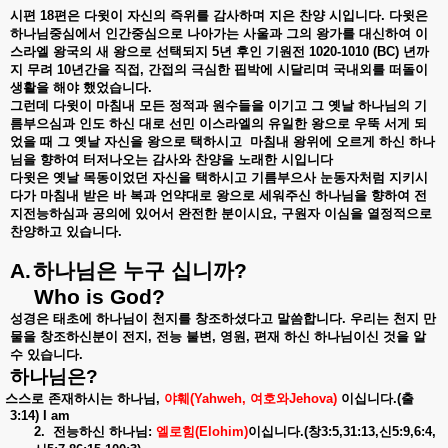
시편
18
편은
다윗이
자신의
즉위를
감사하며
지은
찬양
시입니다
.
다윗은
하나님중심에서
인간중심으로
나아가는
사울과
그의
왕가를
대신하여
이
스라엘
왕국의
새
왕으로
선택되지
5
년
후인
기원전
1020-1010 (BC)
년까
지
무려
10
년간을
직접
,
간접의
극심한
핍박에
시달리며
국내외를
떠돌이
생활을
해야
했었습니다
.
그런데
다윗이
마침내
모든
정적과
원수들을
이기고
그
옛날
하나님의
기
름부으심과
인도
하신
대로
선민
이스라엘의
유일한
왕으로
우뚝
서게
되
었을
때
그
옛날
자신을
왕으로
택하시고
마침내
왕위에
오르게
하신
하나
님을
향하여
터저나오는
감사와
찬양을
노래한
시입니다
다윗은
옛날
목동이었던
자신을
택하시고
기름부으사
눈동자처럼
지키시
다가
마침내
받은
바
복과
언약대로
왕으로
세워주신
하나님을
향하여
전
지전능하심과
공의에
있어서
완전한
분이시요
,
구원자
이심을
열정적으로
찬양하고
있습니다
.
A.
하나님은
누구
십니까
?
Who is God?
성경은
태초에
하나님이
천지를
창조하셨다고
말씀합니다
.
우리는
천지
만
물을
창조하신분이
전지
,
전능
불변
,
영원
,
편재
하신
하나님이신
것을
알
수
있습니다
.
하나님은
?
스스로
존재하시는
하나님
,
야훼
(Yahweh,
여호와
Jehova)
이십니다
.(
출
3:14) I am
2.
전능하신
하나님
:
엘로힘
(Elohim)
이십니다
.(
창
3:5,31:13,
신
5:9,6:4,