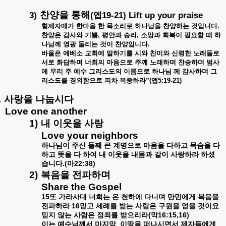
찬양을
통해
3)
(
19-21) Lift up your praise
엡
형제자매가
한마음
한
목소리로
하나님을
찬양하는
것입니다
.
찬양은
감사와
기쁨
,
평안과
승리
,
소망과
회복이
필요할
때
하
나님께
영광
돌리는
것이
찬양입니다
.
바울은
에베소
교회에
말하기를
시와
찬미와
신령한
노래들로
서로
화답하며
너희의
마음으로
주께
노래하며
찬송하며
범사
에
우리
주
예수
그리스도의
이름으로
하나님
께
감사하며
그
리스도를
경외함으로
피차
복종하라”
(
엡
5:19-21)
.
사랑을
나눕시다
Love one another
1)
내
이웃을
사랑
Love your neighbors
하나님이
주신
둘째
큰
계명으로
마음을
다하고
목숨을
다
하고
뜻을
다
하여
내
이웃을
내몸과
같이
사랑하라
하셨
.(
22:38)
습니다
마
2)
복음을
전파하며
Share the Gospel
15
또
가라사대
너희는
온
천하에
다니며
만민에게
복음을
16
전파하라
믿고
세례를
받는
사람은
구원을
얻을
것이요
(
16:15,16)
믿지
않는
사람은
정죄를
받으리라
막
이는
예수님께서
마지막
이땅을
떠나시면서
제자들에게