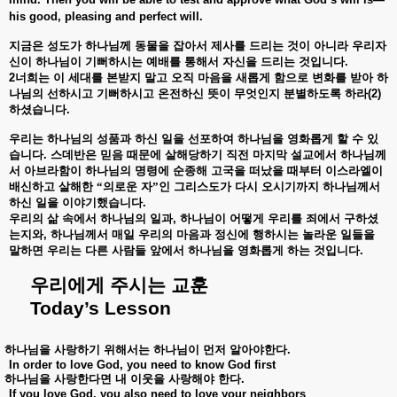
his good, pleasing and perfect will.
지금은
성도가
하나님께
동물을
잡아서
제사를
드리는
것이
아니라
우리자
신이
하나님이
기뻐하시는
예배를
통해서
자신을
드리는
것입니다
.
2
너희는
이
세대를
본받지
말고
오직
마음을
새롭게
함으로
변화를
받아
하
나님의
선하시고
기뻐하시고
온전하신
뜻이
무엇인지
분별하도록
하라
(2)
하셨습니다
.
우리는
하나님의
성품과
하신
일을
선포하여
하나님을
영화롭게
할
수
있
습니다
.
스데반은
믿음
때문에
살해당하기
직전
마지막
설교에서
하나님께
서
아브라함이
하나님의
명령에
순종해
고국을
떠났을
때부터
이스라엘이
배신하고
살해한
“의로운
자”인
그리스도가
다시
오시기까지
하나님께서
하신
일을
이야기했습니다
.
우리의
삶
속에서
하나님의
일과
,
하나님이
어떻게
우리를
죄에서
구하셨
는지와
,
하나님께서
매일
우리의
마음과
정신에
행하시는
놀라운
일들을
말하면
우리는
다른
사람들
앞에서
하나님을
영화롭게
하는
것입니다
.
우리에게
주시는
교훈
Today’s Lesson
하나님을
사랑하기
위해서는
하나님이
먼저
알아야한다
.
In order to love God, you need to know God first
하나님을
사랑한다면
내
이웃을
사랑해야
한다
.
If you love God, you also need to love your neighbors