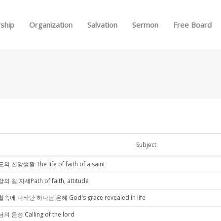
Skip to menu
ship
Organization
Salvation
Sermon
Free Board
Subject
의 신앙생활 The life of faith of a saint
의 길,자세Path of faith, attitude
속에 나타난 하나님 은혜 God's grace revealed in life
의 음성 Calling of the lord