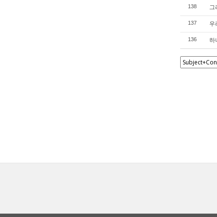
그리
138
우리
137
하나
136