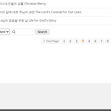
스도인들의 긍휼 Christian Mercy
의 삶에 대한 주님의 권면 The Lord's Counsel for Our Lives
님의 영광을 위한 삶 Life for God's Glory
Search
4
First Page
1
2
3
5
6
7
8