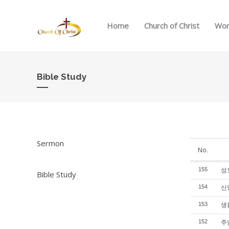
Home
Church of Christ
Wor
Bible Study
Sermon
No.
성도
155
Bible Study
신앙
154
생활
153
주님
152