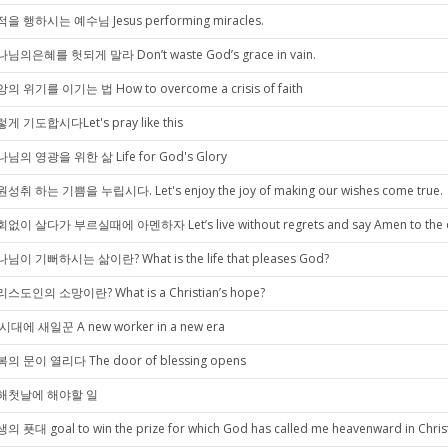
을 행하시는 예수님 Jesus performing miracles.
님의은혜를 헛되게 말라 Don’t waste God’s grace in vain.
의 위기를 이기는 법 How to overcome a crisis of faith
게 기도합시다Let's pray like this
님의 영광을 위한 삶 Life for God's Glory
성취 하는 기쁨을 누립시다. Let's enjoy the joy of making our wishes come true.
없이 살다가 부르실때에 아멘하자 Let’s live without regrets and say Amen to the ca
님이 기뻐하시는 삶이란? What is the life that pleases God?
스도인의 소망이란? What is a Christian’s hope?
시대에 새일꾼 A new worker in a new era
의 문이 열리다 The door of blessing opens
해첫날에 해야할 일
의 푯대 goal to win the prize for which God has called me heavenward in Christ