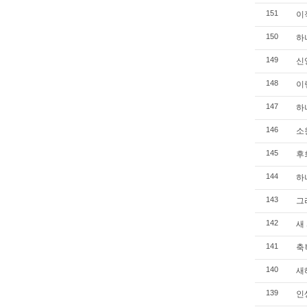
이적
151
하나
150
신앙
149
이렇
148
하나
147
소원
146
후회
145
하나
144
그리
143
새 
142
축복
141
새
140
인생
139