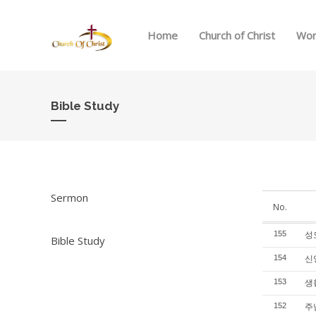
Home
Church of Christ
Wor
Bible Study
Sermon
No.
성도
155
Bible Study
신앙
154
생활
153
주님
152