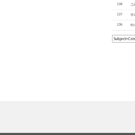
그리
138
우리
137
하나
136