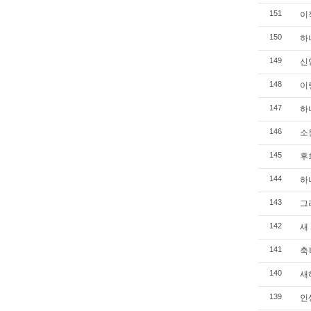
이적
151
하나
150
신앙
149
이렇
148
하나
147
소원
146
후회
145
하나
144
그리
143
새 
142
축복
141
새
140
인생
139