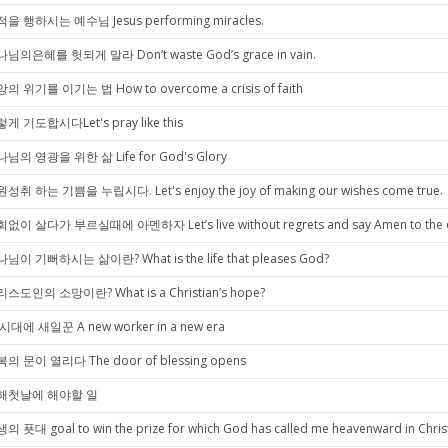
을 행하시는 예수님 Jesus performing miracles.
님의은혜를 헛되게 말라 Don’t waste God’s grace in vain.
의 위기를 이기는 법 How to overcome a crisis of faith
게 기도합시다Let's pray like this
님의 영광을 위한 삶 Life for God's Glory
성취 하는 기쁨을 누립시다. Let's enjoy the joy of making our wishes come true.
없이 살다가 부르실때에 아멘하자 Let’s live without regrets and say Amen to the ca
님이 기뻐하시는 삶이란? What is the life that pleases God?
스도인의 소망이란? What is a Christian’s hope?
시대에 새일꾼 A new worker in a new era
의 문이 열리다 The door of blessing opens
해첫날에 해야할 일
의 푯대 goal to win the prize for which God has called me heavenward in Christ