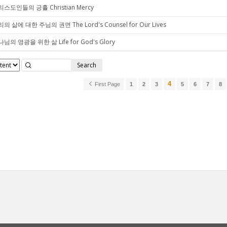
스도인들의 긍휼 Christian Mercy
의 삶에 대한 주님의 권면 The Lord's Counsel for Our Lives
님의 영광을 위한 삶 Life for God's Glory
Search
4
First Page
1
2
3
5
6
7
8