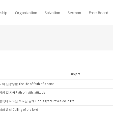
Skip to menu
ship
Organization
Salvation
Sermon
Free Board
Subject
의 신앙생활 The life of faith of a saint
의 길,자세Path of faith, attitude
속에 나타난 하나님 은혜 God's grace revealed in life
의 음성 Calling of the lord