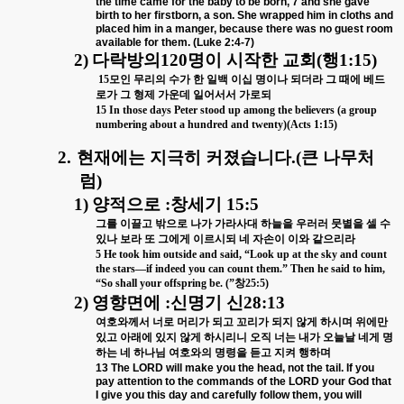
the time came for the baby to be born, 7 and she gave
birth to her firstborn, a son. She wrapped him in cloths and
placed him in a manger, because there was no guest room
available for them. (Luke 2:4-7)
2)
다락방의
120
명이 시작한 교회
(
행
1:15)
15
모인 무리의 수가 한 일백 이십 명이나 되더라 그 때에 베드
로가 그 형제 가운데 일어서서 가로되
15 In those days Peter stood up among the believers (a group
numbering about a hundred and twenty)(Acts 1:15)
2.
현재에는 지극히 커졌습니다
.(
큰 나무처
럼
)
1)
양적으로
:
창세기
15:5
그를 이끌고 밖으로 나가 가라사대 하늘을 우러러 뭇별을 셀 수
있나 보라 또 그에게 이르시되 네 자손이 이와 같으리라
5 He took him outside and said, “Look up at the sky and count
the stars—if indeed you can count them.” Then he said to him,
“So shall your offspring be. (”
창
25:5)
2)
영향면에
:
신명기 신
28:13
여호와께서 너로 머리가 되고 꼬리가 되지 않게 하시며 위에만
있고 아래에 있지 않게 하시리니 오직
너는 내가 오늘날 네게 명
하는 네 하나님 여호와의 명령을 듣고 지켜 행하며
13 The LORD will make you the head, not the tail. If you
pay attention to the commands of the LORD your God that
I give you this day and carefully follow them, you will