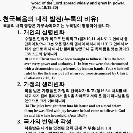
word of the Lord spread widely and grew in power.
(Acts 19:19,20)
.
천국복음의 내적 발전
(
누룩의 비유
)
복음의 내적 영향은 가루속에 퍼지는 누룩같이 영향력이 큽니다
.
1.
개인의 심령변화
수많은 인류가 복으로 변화되고
(
골
2:10,11
너희도 그 안에서 충
만하여졌으니 그는 모든 정사와 권세의 머리시라
11
또 그 안에서 너
희가 손으로 하지 아니한 할례를 받았으니 곧 육적 몸을 벗는 것이요
그리스도의 할례니라
10 and in Christ you have been brought to fullness. He is the head
over every power and authority. 11 In him you were also circumcised
with a circumcision not performed by human hands. Your whole self
ruled by the flesh was put off when you were circumcised by Christ,
(Colossians 2:10,11)
2.
가정의 생리변화
복음 받은 가정들은 가정의 천국화가 되고
(
행
16:34
저희를 데
리고 자기 집에 올라가서 음식을 차려주고 저와 온 집이 하나님을 믿
었으므로 크게 기뻐하니라
34 The jailer brought them into his house and set a meal before
them; he was filled with joy because he had come to believe in God—
he and his whole household. (Acts 16:34)
3.
국가의 번영과 각성
복음받은 나라는 안정된 정치 경제 적 부흥
(
신
28:13)