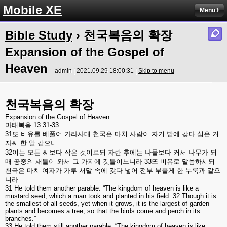
Mobile XE
Menu
Bible Study
› 천국복음의 확장
Expansion of the Gospel of
Heaven
admin | 2021.09.29 18:00:31 |
Skip to menu
천국복음의
확장
Expansion of the Gospel of Heaven
마태복음
13:31-33
31
또
비유를
베풀어
가라사대
천국은
마치
사람이
자기
밭에
갖다
심은
겨
자씨
한
알
같으니
32
이는
모든
씨보다
작은
것이로되
자란
후에는
나물보다
커서
나무가
되
매
공중의
새들이
와서
그
가지에
깃들이느니라
33
또
비유로
말씀하시되
천국은
마치
여자가
가루
서말
속에
갖다
넣어
전부
부풀게
한
누룩과
같으
니라
31 He told them another parable: “The kingdom of heaven is like a
mustard seed, which a man took and planted in his field. 32 Though it is
the smallest of all seeds, yet when it grows, it is the largest of garden
plants and becomes a tree, so that the birds come and perch in its
branches.”
33 He told them still another parable: “The kingdom of heaven is like