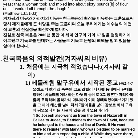
yeast that a woman took and mixed into about sixty pounds[b] of flour
until it worked all through the dough.”
(Matthew 13:31-33)
겨자씨의 비유와 가라지의 비유는 천국복음의 확장을 비유하는 교훈으로써
당시 제자들에게 큰 희망을 주는 교훈이며 오늘 우리에게는 예수님의 예언
적 교훈의 진실성을 확신하게 합니다
.
진실로 천국 복음은
2000
년 동안 이 세계 인구의 거의
1/3
일을 점령하기에
이르렀고 기독교를 반대하는 사람들로 기독교 문명의 혜택을 받고 있음을
알아야 합니다
.
.
천국복음의 외적발전
(
겨자씨의 비유
)
1.
처움에는 지극히 적었습니다
.(
겨자씨 같
이
)
1)
베들레헴 말구유에서 시작된 종교
(
눅
2:4-7
요셉도 다윗의 집 족속인 고로 갈릴리 나사렛 동네에서 유대를
향하여 베들레헴이라 하는 다윗의 동네로
5
그 정혼한 마리아와
함께 호적하러 올라가니 마리아가 이미 잉태되었더라
6
거기 있
을 그 때에 해산할 날이 차서
7
맏아들을 낳아 강보로 싸서 구유
에 뉘었으니 이는 사관에 있을 곳이 없음이러라
4 So Joseph also went up from the town of Nazareth in
Galilee to Judea, to Bethlehem the town of David, because
he belonged to the house and line of David. 5 He went
there to register with Mary, who was pledged to be married
to him and was expecting a child. 6 While they were there,