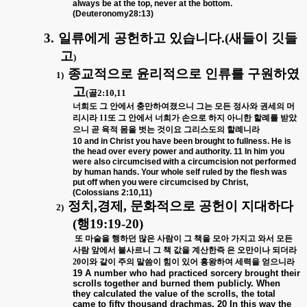
always be at the top, never at the bottom.
(Deuteronomy28:13)
3.
일류에게 공헌하고 있습니다
.(
새들이 깃들
고
)
종교적으로 윤리적으로 인류를 구원하였
1)
고
(
골
2:10,11
너희도 그 안에서 충만하여졌으니 그는 모든 정사와 권세의 머
리시라
11
또 그 안에서 너희가 손으로 하지 아니한 할례를 받았
으니 곧 육적 몸을 벗는 것이요 그리스도의 할례니라
10 and in Christ you have been brought to fullness. He is
the head over every power and authority. 11 In him you
were also circumcised with a circumcision not performed
by human hands. Your whole self ruled by the flesh was
put off when you were circumcised by Christ,
(Colossians 2:10,11)
정치
,
경제
,
문화적으로 공헌이 지대하다
2)
(
행
19:19-20)
또 마술을 행하던 많은 사람이 그 책을 모아 가지고 와서 모든
사람 앞에서 불사르니 그 책 값을 계산한즉 은 오만이나 되더라
20
이와 같이 주의 말씀이 힘이 있어 흥왕하여 세력을 얻으니라
19 A number who had practiced sorcery brought their
scrolls together and burned them publicly. When
they calculated the value of the scrolls, the total
came to fifty thousand drachmas. 20 In this way the