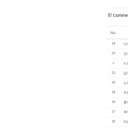
Comme
No.
너
24
건
23
시
»
감
21
노
20
자
19
종
18
부
17
마
16