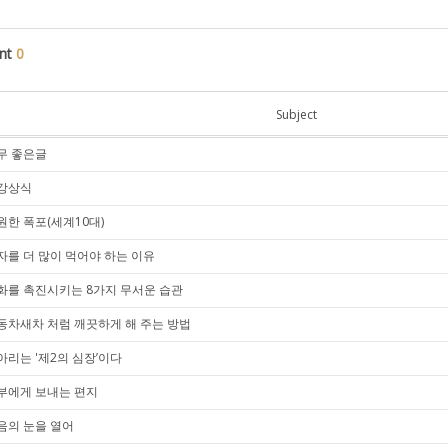
nt
0
Subject
무 좋은글
강상식
원한 폭포(세계10대)
자를 더 많이 먹어야 하는 이유
화를 촉진시키는 8가지 무서운 습관
동차새차 처럼 깨끗하게 해 주는 방법
아리는 '제2의 심장’이다
부에게 보내는 편지
음의 눈을 열어