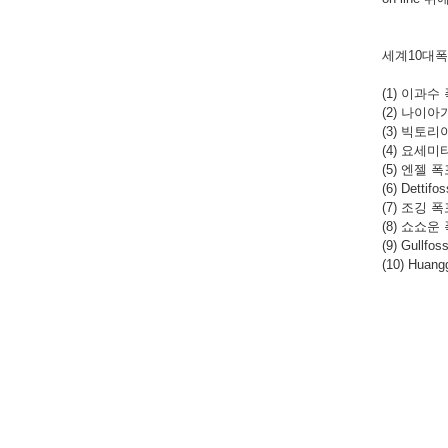
세계10대
(1) 이과수
(2) 나이아
(3) 빅토리
(4) 요세미티 
(5) 엔젤 
(6) Dett
(7) 조깅 폭
(8) 쇼쇼운
(9) Gull
(10) Huan