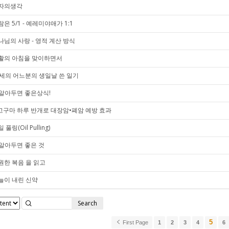
자의생각
은 5/1 - 예레미야애가 1:1
나님의 사랑 - 영적 계산 방식
활의 아침을 맞이하면서
5세의 어느분의 생일날 쓴 일기
. 알아두면 좋은상식!
.고구마 하루 반개로 대장암•폐암 예방 효과
 풀링(Oil Pulling)
. 알아두면 좋은 것
원한 복음 을 읽고
늘이 내린 신약
Search
5
First Page
1
2
3
4
6