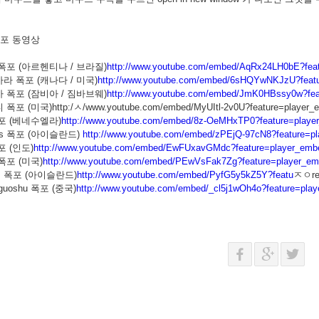
폭포 동영상
 폭포 (아르헨티나 / 브라질)
http://www.youtube.com/embed/AqRx24LH0bE?fea
가라 폭포 (캐나다 / 미국)
http://www.youtube.com/embed/6sHQYwNKJzU?feat
아 폭포 (잠비아 / 짐바브웨)
http://www.youtube.com/embed/JmK0HBssy0w?fea
폭포 (미국)http:/ㅅ/www.youtube.com/embed/MyUItl-2v0U?feature=player_
폭포 (베네수엘라)
http://www.youtube.com/embed/8z-OeMHxTP0?feature=playe
ifoss 폭포 (아이슬란드)
http://www.youtube.com/embed/zPEjQ-97cN8?feature=p
포 (인도)
http://www.youtube.com/embed/EwFUxavGMdc?feature=player_emb
 폭포 (미국)
http://www.youtube.com/embed/PEwVsFak7Zg?feature=player_e
foss 폭포 (아이슬란드)
http://www.youtube.com/embed/PyfG5y5kZ5Y?featu
ㅈㅇre
gguoshu 폭포 (중국)
http://www.youtube.com/embed/_cl5j1wOh4o?feature=pla