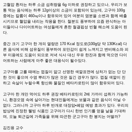
고혈압 환자는 하루 소금 섭취량을 6g 이하로 권장하고 있으나, 우리가 보
통 먹는 음식에는 하루 12g이상의 소금이 포함되어 있는데, 고구마 100g
중에는 칼륨이 460㎎이나 함유되어 있어 여분의 염분을 소변과 함께 배출
시키므로 혈압을 내리는 작용을 한다. 철분도 풍부하여 요즘 편식하는 아
이들이나 다이어트하는 여성들에게 흔한 철결핍성 빈혈 해소에 도움이 된
다.
중간 크기 고구마 한 개의 열량은 170 Kcal 정도로(100g당 약 130Kcal) 다
른 음식에 비해 섬유질이 풍부하여 포만감이 쉽게 느껴지고 변비해소와 피
부 미용에도 도움이 되므로 저녁 식사 대신 우유 한잔과 함께 먹으면 다이
어트하는 사람에게 아주 좋은 대용식이 될수있다.
고구마를 고를 때에는 껍질이 얇고 선명한 색깔표면에 상처가 없는 단 단
한 것이 좋으며 수염 뿌리가 많은 것은 질긴 경우가 많다. 껍질 색깔이 진
하고 속살이 누럴수록 항산화 물질인 베타카로틴이 많이 함유되어 있다.
고구마 한 개만 먹어도 하루 권장 베타카로틴의 2배 가까이 섭취가 가능하
니, 환경오염 속에 살아가는 현대인들에게는 보물과 같은 음식이 아닐 수
없다. 그러니까 고구마 하루 반개로 대장암•폐암 예방 효과가 있다. 우리의
밥상에 진정한 웰빙 식품인 고구마가 다시 한번 인기를 얻을 날을 기대하
며, 오늘 퇴근길에 가족들을 위해 따끈한 군고구마 한 봉지는 어떨까?
김진용 교수