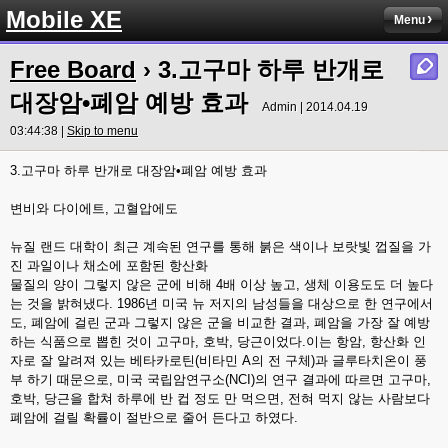
Mobile XE
Menu
Free Board
› 3.고구마 하루 반개로
대장암•폐암 예방 효과
Admin | 2014.04.19
03:44:38 |
Skip to menu
3.고구마 하루 반개로 대장암•폐암 예방 효과
변비와 다이에트, 고혈압에도
뉴질 랜드 대학이 최근 계속된 연구를 통해 붉은 색이나 보랏빛 껍질을 가
진 과일이나 채소에 포함된 항산화
물질의 양이 그렇지 않은 군에 비해 4배 이상 높고, 생체 이용도도 더 높다
는 것을 밝혀냈다. 1986년 미국 뉴 저지의 남성들을 대상으로 한 연구에서
도, 폐암에 걸린 군과 그렇지 않은 군을 비교한 결과, 폐암을 가장 잘 예방
하는 식품으로 뽑힌 것이 고구마, 호박, 당근이었다.이는 항암, 항산화 인
자로 잘 알려져 있는 베타카로틴(비타민 A의 전 구체)과 글루타치온이 풍
부 하기 때문으로, 미국 국립암연구소(NCI)의 연구 결과에 따르면 고구마,
호박, 당근을 합쳐 하루에 반 컵 정도 만 먹으면, 전혀 먹지 않는 사람보다
폐암에 걸릴 확률이 절반으로 줄어 든다고 하였다.