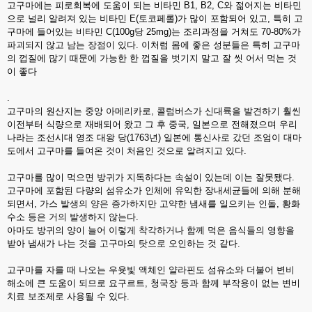
고구마에는 피로회복에 도움이 되는 비타민 B1, B2, C와 젊어지는 비타민
으로 널리 알려져 있는 비타민 E(토코페롤)가 많이 포함되어 있고, 특히 고
구마에 들어있는 비타민 C(100g당 25mg)는 조리과정을 거쳐도 70-80%가
파괴되지 않고 남는 장점이 있다. 이처럼 몸에 좋은 성분들은 특히 고구마
의 껍질에 많기 때문에 가능한 한 껍질을 벗기지 말고 잘 씻 어서 먹는 것
이 좋다
.
고구마의 원산지는 중앙 아메리카로, 콜럼버스가 신대륙을 발견하기 훨씬
이전부터 식량으로 재배되어 왔고 그 후 중국, 일본으로 전해졌으며 우리
나라는 조선시대 영조 대왕 당(1763년) 일본에 통신사로 갔던 조엄이 대마
도에서 고구마를 들여온 것이 처음인 것으로 알려지고 있다.
고구마를 많이 먹으면 방귀가 지독하다는 속설이 있는데 이는 잘못됐다.
고구마에 포함된 다량의 섬유소가 인체에 유익한 장내세균들에 의해 분해
되면서, 가스 발생의 양은 증가하지만 고약한 냄새를 일으키는 인돌, 황화
수소 등은 거의 발생하지 않는다.
아마도 방귀의 양이 늘어 이렇게 착각하거나 함께 먹은 음식들의 영향을
받아 냄새가 나는 것을 고구마의 탓으로 오인하는 것 같다.
고구마를 자를 때 나오는 우윳빛 액체인 얄라핀도 섬유소와 더불어 변비
해소에 큰 도움이 되므로 요구르트, 청국장 등과 함께 부작용이 없는 변비
치료 보조제로 사용될 수 있다.