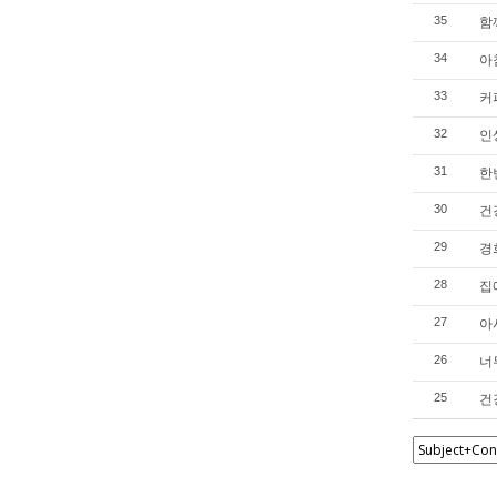
함
35
아
34
커
33
인
32
한
31
건
30
경
29
집
28
아
27
너
26
건
25