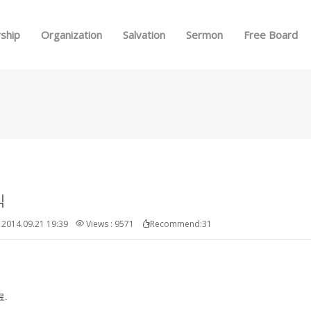
Skip to menu
ship
Organization
Salvation
Sermon
Free Board
식
2014.09.21 19:39
Views : 9571
Recommend:31
료.