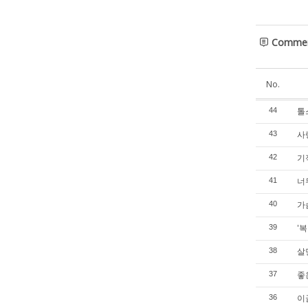
Comme
No.
톨
44
사
43
기
42
너
41
가
40
'복
39
살
38
좋
37
이
36