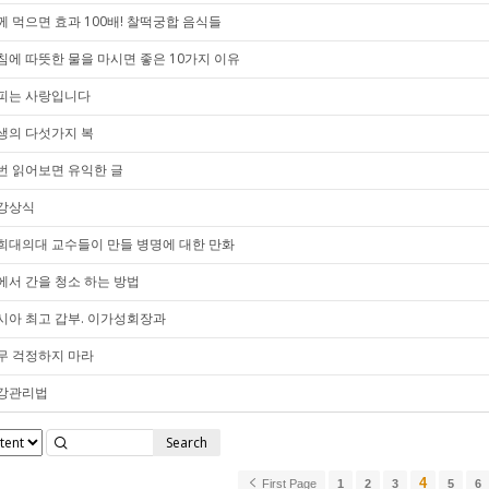
께 먹으면 효과 100배! 찰떡궁합 음식들
침에 따뜻한 물을 마시면 좋은 10가지 이유
피는 사랑입니다
생의 다섯가지 복
번 읽어보면 유익한 글
강상식
희대의대 교수들이 만들 병명에 대한 만화
에서 간을 청소 하는 방법
시아 최고 갑부. 이가성회장과
무 걱정하지 마라
강관리법
Search
4
First Page
1
2
3
5
6