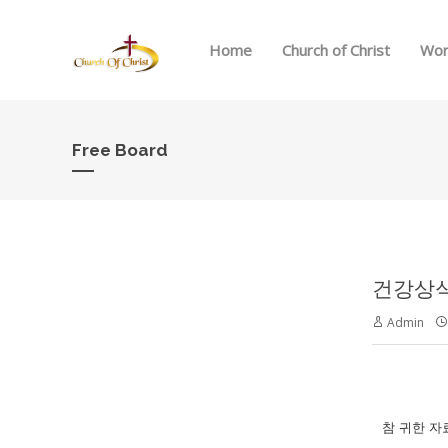
Home
Church of Christ
Wor
Free Board
건강상
Admin
참 귀한 자