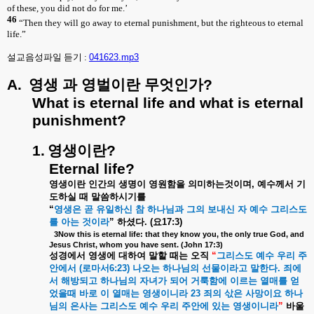
of these, you did not do for me.’
46
“Then they will go away to eternal punishment, but the righteous to eternal
life.”
설교음성파일 듣기 :
041623.mp3
A.
영생
과
영벌이란
무엇인가
?
What is eternal life and what is eternal
punishment?
1.
영생이란
?
Eternal life?
영생이란
인간의
생명이
영원함을
의미하는것이며
,
예수께서
기
도하실
때
말씀하시기를
“
영생은
곧
유일하신
참
하나님과
그의
보내신
자
예수
그리스도
를
아는
것이라
”
하셨다
. (
요
17:3)
3Now this is eternal life: that they know you, the only true God, and
Jesus Christ, whom you have sent. (John 17:3)
성경에서
영생에
대하여
말할
때는
오직
“
그리스도
예수
우리
주
안에서
(
로마서
6:23)
나오는
하나님의
선물이라고
말한다
.
죄에
서
해방되고
하나님의
자녀가
되어
거룩함에
이르는
열매를
얻
었을때
바로
이
열매는
영생이니라
23
죄의
삯은
사망이요
하나
님의
은사는
그리스도
예수
우리
주안에
있는
영생이니라
”
바울