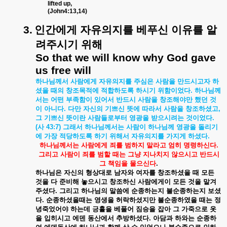
lifted up,
(John4:13,14)
3.
인간에게
자유의지를
베푸신
이유를
알
려주시기
위해
So that we will know why God gave
us free will
하나님께서
사람에게
자유의지를
주심은
사람을
만드시고자
하
셨을
때의
창조목적에
적합하도록
하시기
위함이었다
.
하나님께
서는
어떤
부족함이
있어서
반드시
사람을
창조해야만
했던
것
이
아니다
.
다만
자신의
기쁘신
뜻에
따라서
사람을
창조하셨고
,
그
기쁘신
뜻이란
사람들로부터
영광을
받으시려는
것이었다
.
(
사
43:7)
그래서
하나님께서는
사람이
하나님께
영광을
돌리기
에
가장
적당하도록
하기
위해서
자유의지를
가지게
하셨다
.
하나님께서는
사람에게
죄를
범하지
말라고
엄히
명령하신다
.
그리고
사람이
죄를
범할
때는
그냥
지나치지
않으시고
반드시
그
책임을
물으신다
.
하나님은
자신의
형상대로
남자와
여자를
창조하셨을
때
모든
것을
다
준비해
놓으시고
창조하신
사람에게이
모든
것을
맡겨
주셨다
.
그리고
하나님의
말씀에
순종하는지
불순종하는지
보셨
다
.
순종하셨을때는
영생을
허락하셨지만
불순종하였을
때는
정
녕죽었어야
하는데
긍휼을
베풀어
짐승을
잡아
그
가죽으로
옷
을
입히시고
에덴
동산에서
추방하셨다
.
아담과
하와는
순종하