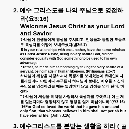
2.
예수
그리스도를
나의
주님으로
영접하
라
(
요
3:16)
Welcome Jesus Christ as your Lord
and Savior
하나님이
인생들에게
영생을
주시려고
,
인생들과
동일한
모습으
로
독생자를
이땅에
보내주셨다
(
빌
2:5-7)
5 In your relationships with one another, have the same mindset
as Christ Jesus: 6 Who, being in very nature God, did not
consider equality with God something to be used to his own
advantage;
7 rather, he made himself nothing by taking the very nature of a
servant, being made in human likeness. (Philippians 2:5-7)
하나님이
세상을
사랑하셔서
독생자를
보내셨는데
유대인이나
헬라인이나
야만이나
누구든지
하나님이
보내신
예수를
자신의
주님으로
영접하였을
때는
멸망하지
않고
영생을
얻게
된다
.
하
셨다
“
하나님이
세상을
이처럼
사랑하사
독생자를
주셨으니
이는
저
를
믿는자마다
멸망하지
않고
영생을
얻게
하심이니라
”(
요
3:16)
16For God so loved the world that he gave his one and
only Son, that whoever believes in him shall not perish but
have eternal life. (John 3:16)
3.
예수그리스도를
본받는
생활을
하라
(
골