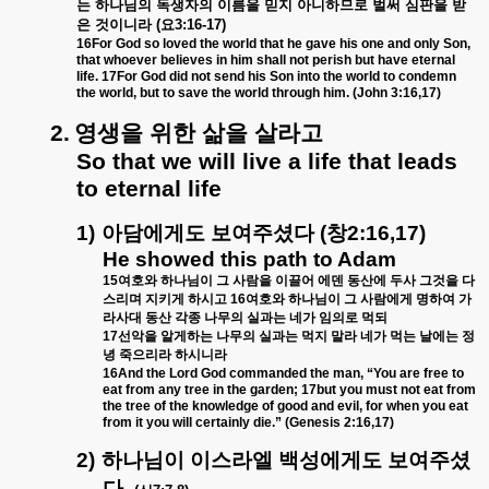
는
하나님의
독생자의
이름을
믿지
아니하므로
벌써
심판을
받
은
것이니라
(
요
3:16-17)
16For God so loved the world that he gave his one and only Son,
that whoever believes in him shall not perish but have eternal
life. 17For God did not send his Son into the world to condemn
the world, but to save the world through him. (John 3:16,17)
2.
영생을
위한
삶을
살라고
So that we will live a life that leads
to eternal life
1)
아담에게도
보여주셨다
(
창
2:16,17)
He showed this path to Adam
15
여호와
하나님이
그
사람을
이끌어
에덴
동산에
두사
그것을
다
스리며
지키게
하시고
16
여호와
하나님이
그
사람에게
명하여
가
라사대
동산
각종
나무의
실과는
네가
임의로
먹되
17
선악을
알게하는
나무의
실과는
먹지
말라
네가
먹는
날에는
정
녕
죽으리라
하시니라
16And the Lord God commanded the man, “You are free to
eat from any tree in the garden; 17but you must not eat from
the tree of the knowledge of good and evil, for when you eat
from it you will certainly die.” (Genesis 2:16,17)
2)
하나님이
이스라엘
백성에게도
보여주셨
다
.