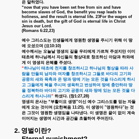
은
말하였다
.
“now that you have been set free from sin and have
become slaves of God, the benefit you reap leads to
holiness, and the result is eternal life. 23For the wages of
sin is death, but the gift of God is eternal life in Christ
Jesus our Lord.
(Romans 6:22,23)
예수
그리스도는
인생들에게
영원한
생명을
주시기
위해
이
땅
에
오셨으며
(
요
10:10)
예수께서는
오늘날
영생의
길을
우리에게
가르쳐
주셨지만
이미
태초에
하나님께서
자신들의
형상대로
창조하신
아담과
하와에
게
이
영생의
은혜를
주셨다
.
“
하나님이
태초에
천지를
창조하시고
하나님의
형상을
따라
사
람을
만들되
남자와
여자를
창조하시고
그들로
바다의
고기와
공중의
새와
육축과
온
땅과
땅에
기는
모든
것을
다스리게
하시
고
그들에게
복을
주시며
생육하고
번성하여
땅에
충만하라
땅
을
정복하라
바다의
고기와
공중의
새와
땅에
있는
모든
것을
다
스리게
하시니라
”
하셨다
. (
창
1:27,28)
영생의
은사는
“
부활이요
생명
”
이신
예수
그리스도를
믿는
자들
에게
오는
것이며
(
요한복음
11:25).
이
생명이
"
영원하다
"
는
것
은
그것이
영원한
생명임을
나타낸다
.
이
생명은
끝이
없이
계속
이어지는
생명며
시간과
공간을
초월하여
주어진다
.
2.
영벌이란
?
Eternal punishment?