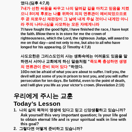
였다
.(
딤후
4:7,8)
7
내가
선한
싸움을
싸우고
나의
달려갈
길을
마치고
믿음을
지켰
으니
8
이제
후로는
나를
위하여
의의
면류관이
예비되었으므로
주
곧
의로우신
재판장이
그
날에
내게
주실
것이니
내게만
아니
라
주의
나타나심을
사모하는
모든
자에게니라
7I have fought the good fight, I have finished the race, I have kept
the faith. 8Now there is in store for me the crown of
righteousness, which the Lord, the righteous Judge, will award to
me on that day—and not only to me, but also to all who have
longed for his appearing. (2 Timothy 4:7,8)
사도요한은
그리스도인의
사는
생화속에는
어려움도
있음을
말
하면서
서머나
교회에게
하신
말씀처럼
“
죽도록
충성하면
생명
의
면류관이
준비
되어
있다
“
하였다
.
10Do not be afraid of what you are about to suffer. I tell you, the
devil will put some of you in prison to test you, and you will suffer
persecution for ten days. Be faithful, even to the point of death,
and I will give you life as your victor’s crown. (Revelation 2:10)
우리에게
주시는
교훈
Today’s Lesson
1.
나의
삶의
목적이
영생에
있다고
믿고
신앙생활하고
있습니까
?
Ask yourself this very important question; Is your life goal
to obtain eternal life and is your spiritual walk in line with
this goal?
2.
그렇다면
어떻게
준비하고
있습니까
?