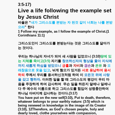
3:5-17)
Live a life following the example set
by Jesus Christ
바울은
“
내가
그리스도를
본받는
자
된것
같이
너희는
나를
본받
으라
”
한다
1 Follow my example, as I follow the example of Christ.(1
Corinthians 11:1)
그리스도인이
그리스도를
본받는다는
것은
그리스도를
닮아가
는
것이다
.
우리는
하나님의
자녀가
되어
새
사람을
입었으니
(3:10)
땅에
있
는
지체를
죽이고
(3:5)
자기를
창조하신자의
형상을
좇아
지식에
까지
새롭게
하심을
받았으니
긍휼
과
자비
와
겸손
과
온유
와
오
래참음으로
옷을
입고
,
뉘게
혐으가
있거든
서로
용납하여
용서
하되
주께서
우리를
용서하신것처럼
하며
이
모든것
위에
사랑
을
갖고
행하자
.
이러한
일을
할
때
그리스도의
평강이
우리
마
음을
주장하게
하여
감사하며
무슨
일을
하든지
말에나
일에나
다
주
예수의
이름으로
하고
그리스도를
힘입어
성령충만하여
하나님
아버지께
감사하는
것이다
.(3:17)
You have put on the new self(3:10), Put to death, therefore,
whatever belongs to your earthly nature: (3:5) which is
being renewed in knowledge in the image of its Creator
(3:10), 12Therefore, as God’s chosen people, holy and
dearly loved, clothe yourselves with compassion,