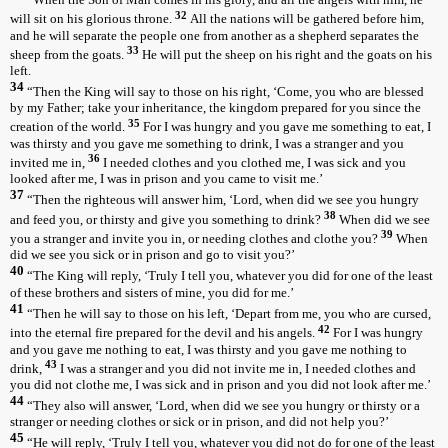
32
will sit on his glorious throne.
All the nations will be gathered before him,
and he will separate the people one from another as a shepherd separates the
33
sheep from the goats.
He will put the sheep on his right and the goats on his
left.
34
“Then the King will say to those on his right, ‘Come, you who are blessed
by my Father; take your inheritance, the kingdom prepared for you since the
35
creation of the world.
For I was hungry and you gave me something to eat, I
was thirsty and you gave me something to drink, I was a stranger and you
36
invited me in,
I needed clothes and you clothed me, I was sick and you
looked after me, I was in prison and you came to visit me.’
37
“Then the righteous will answer him, ‘Lord, when did we see you hungry
38
and feed you, or thirsty and give you something to drink?
When did we see
39
you a stranger and invite you in, or needing clothes and clothe you?
When
did we see you sick or in prison and go to visit you?’
40
“The King will reply, ‘Truly I tell you, whatever you did for one of the least
of these brothers and sisters of mine, you did for me.’
41
“Then he will say to those on his left, ‘Depart from me, you who are cursed,
42
into the eternal fire prepared for the devil and his angels.
For I was hungry
and you gave me nothing to eat, I was thirsty and you gave me nothing to
43
drink,
I was a stranger and you did not invite me in, I needed clothes and
you did not clothe me, I was sick and in prison and you did not look after me.’
44
“They also will answer, ‘Lord, when did we see you hungry or thirsty or a
stranger or needing clothes or sick or in prison, and did not help you?’
45
“He will reply, ‘Truly I tell you, whatever you did not do for one of the least