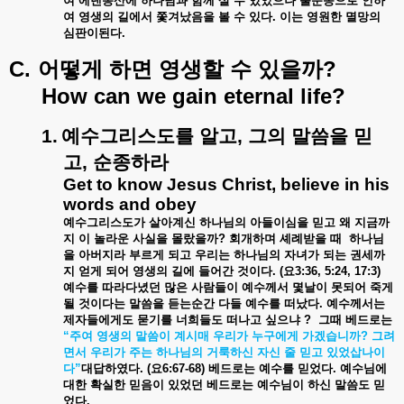
여
에덴동산에
하나님과
함께
살
수
있었으나
불순종으로
인하
여
영생의
길에서
쫓겨났음을
볼
수
있다
.
이는
영원한
멸망의
심판이된다
.
C.
?
어떻게
하면
영생할
수
있을까
How can we gain eternal life?
1.
예수그리스도를
알고
,
그의
말씀을
믿
고
,
순종하라
Get to know Jesus Christ, believe in his
words and obey
예수그리스도가
살아계신
하나님의
아들이심을
믿고
왜
지금까
지
이
놀라운
사실을
몰랐을까
?
회개하며
셰례받을
때
하나님
을
아버지라
부르게
되고
우리는
하나님의
자녀가
되는
권세까
지
얻게
되어
영생의
길에
들어간
것이다
. (
요
3:36, 5:24, 17:3)
예수를
따라다녔던
많은
사람들이
예수께서
몇날이
못되어
죽게
될
것이다는
말씀을
듣는순간
다들
예수를
떠났다
.
예수께서는
제자들에게도
묻기를
너희들도
떠나고
싶으냐
?
그때
베드로는
“
주여
영생의
말씀이
계시매
우리가
누구에게
가겠습니까
?
그려
면서
우리가
주는
하나님의
거룩하신
자신
줄
믿고
있었삽나이
다
”
대답하였다
. (
요
6:67-68)
베드로는
예수를
믿었다
.
예수님에
대한
확실한
믿음이
있었던
베드로는
예수님이
하신
말씀도
믿
었다
.