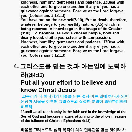
kindness, humility, gentleness and patience. 13Bear with
each other and forgive one another if any of you has a
grievance against someone. Forgive as the Lord forgave
you (Colossians 3:12,13)
You have put on the new self(3:10), Put to death, therefore,
whatever belongs to your earthly nature: (3:5) which is
being renewed in knowledge in the image of its Creator
(3:10), 12Therefore, as God’s chosen people, holy and
dearly loved, clothe yourselves with compassion,
kindness, humility, gentleness and patience. 13Bear with
each other and forgive one another if any of you has a
grievance against someone. Forgive as the Lord forgave
you (Colossians 3:12,13)
4.
그리스도를
믿는
것과
아는일에
노력하
라
(
엡
4:13)
Put all your effort to believe and
know Christ Jesus
13
우리가
다
하나님의
아들을
믿는
것과
아는
일에
하나가
되어
온전한
사람을
이루어
그리스도의
장성한
분량이
충만한데까지
이르라
.
13until we all reach unity in the faith and in the knowledge of the
Son of God and become mature, attaining to the whole measure
of the fullness of Christ. ( Ephesians 4:13)
바울은
그리스도의
삶의
목적이
의의
면류관을
얻는
것이라
하