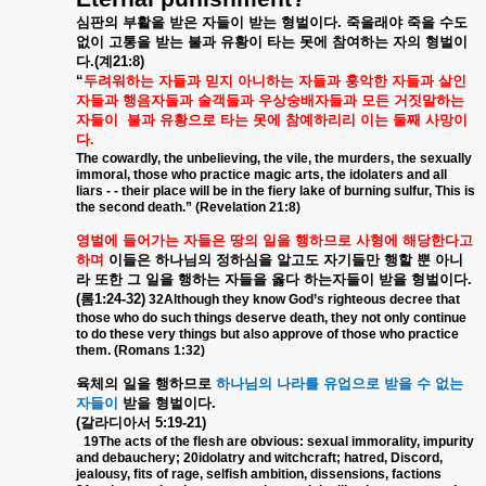
심판의
부활을
받은
자들이
받는
형벌이다
.
죽을래야
죽을
수도
없이
고통을
받는
불과
유황이
타는
못에
참여하는
자의
형벌이
다
.(
계
21:8)
“
두려워하는
자들과
믿지
아니하는
자들과
훙악한
자들과
살인
자들과
행음자들과
술객들과
우상숭배자들과
모든
거짓말하는
자들이
불과
유황으로
타는
못에
참예하리리
이는
둘째
사망이
다
.
The cowardly, the unbelieving, the vile, the murders, the sexually
immoral, those who practice magic arts, the idolaters and all
liars - - their place will be in the fiery lake of burning sulfur, This is
the second death.” (Revelation 21:8)
영벌에
들어가는
자들은
땅의
일을
행하므로
사형에
해당한다고
하며
이들은
하나님의
정하심을
알고도
자기들만
행할
뿐
아니
라
또한
그
일을
행하는
자들을
옳다
하는자들이
받을
형벌이다
.
(
롬
1:24-32)
32Although they know God’s righteous decree that
those who do such things deserve death, they not only continue
to do these very things but also approve of those who practice
them. (Romans 1:32)
육체의
일을
행하므로
하나님의
나라를
유업으로
받을
수
없는
자들이
받을
형벌이다
.
(
갈라디아서
5:19-21)
19The acts of the flesh are obvious: sexual immorality, impurity
and debauchery; 20idolatry and witchcraft; hatred, Discord,
jealousy, fits of rage, selfish ambition, dissensions, factions