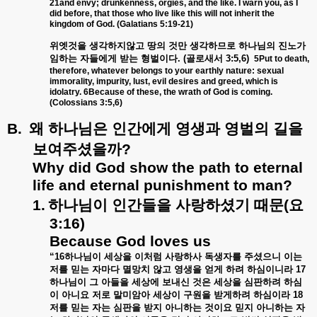
21and envy; drunkenness, orgies, and the like. I warn you, as I
did before, that those who live like this will not inherit the
kingdom of God. (Galatians 5:19-21)
위엣것을
생각하지않고
땅의
것만
생각하므로
하나님의
진노가
임하는
자들에게
받는
형벌이다
. (
골로새서
3:5,6)
5Put to death,
therefore, whatever belongs to your earthly nature: sexual
immorality, impurity, lust, evil desires and greed, which is
idolatry. 6Because of these, the wrath of God is coming.
(Colossians 3:5,6)
B.
왜
하나님은
인간에게
영생과
영벌의
길을
보여주셨을까
?
Why did God show the path to eternal
life and eternal punishment to man?
1.
하나님이
인간들을
사랑하셨기
때문
(
요
3:16)
Because God loves us
“16
하나님이
세상을
이처럼
사랑하사
독생자를
주셨으니
이는
저를
믿는
자마다
멸망치
않고
영생을
얻게
하려
하심이니라
17
하나님이
그
아들을
세상에
보내신
것은
세상을
심판하려
하심
이
아니요
저로
말미암아
세상이
구원을
받게하려
하심이라
18
저를
믿는
자는
심판을
받지
아니하는
것이요
믿지
아니하는
자