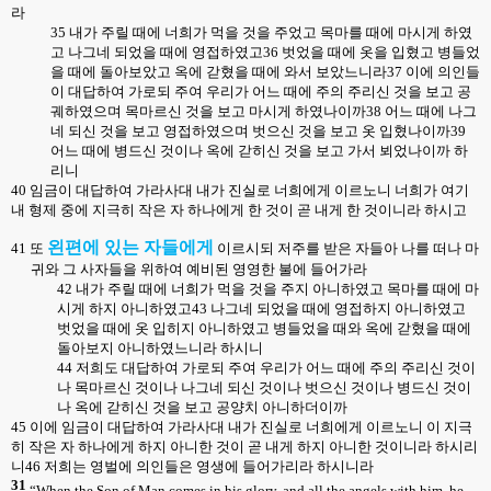
라
35
내가 주릴 때에 너희가 먹을 것을 주었고 목마를 때에 마시게 하였
고 나그네 되었을 때에 영접하였고
36
벗었을 때에 옷을 입혔고 병들었
을 때에 돌아보았고 옥에 갇혔을 때에 와서 보았느니라
37
이에 의인들
이 대답하여 가로되 주여 우리가 어느 때에 주의 주리신 것을 보고 공
궤하였으며 목마르신 것을 보고 마시게 하였나이까
38
어느 때에 나그
네 되신 것을 보고 영접하였으며 벗으신 것을 보고 옷 입혔나이까
39
어느 때에 병드신 것이나 옥에 갇히신 것을 보고 가서 뵈었나이까 하
리니
40
임금이 대답하여 가라사대 내가 진실로 너희에게 이르노니 너희가 여기
내 형제 중에 지극히 작은 자 하나에게 한 것이 곧 내게 한 것이니라 하시고
왼편에 있는 자들에게
41
또
이르시되 저주를 받은 자들아 나를 떠나 마
귀와 그 사자들을 위하여 예비된 영영한 불에 들어가라
42
내가 주릴 때에 너희가 먹을 것을 주지 아니하였고 목마를 때에 마
시게 하지 아니하였고
43
나그네 되었을 때에 영접하지 아니하였고
벗었을 때에 옷 입히지 아니하였고 병들었을 때와 옥에 갇혔을 때에
돌아보지 아니하였느니라 하시니
44
저희도 대답하여 가로되 주여 우리가 어느 때에 주의 주리신 것이
나 목마르신 것이나 나그네 되신 것이나 벗으신 것이나 병드신 것이
나 옥에 갇히신 것을 보고 공양치 아니하더이까
45
이에 임금이 대답하여 가라사대 내가 진실로 너희에게 이르노니 이 지극
히 작은 자 하나에게 하지 아니한 것이 곧 내게 하지 아니한 것이니라 하시리
니
46
저희는 영벌에 의인들은 영생에 들어가리라 하시니라
31
“When the Son of Man comes in his glory, and all the angels with him, he