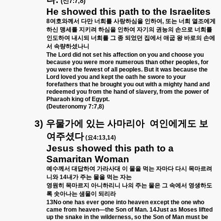
(
신
7:7,8)
He showed this path to the Israelites
8
여호와께서
다만
너희를
사랑하심을
인하여
,
또는
너희
열조에게
하신
맹세를
지키려
하심을
인하여
자기의
권능의
손으로
너희를
인도하여
내시되
너희를
그
종
되었던
집에서
애굽
왕
바로의
손에
서
속량하셨나니
The Lord did not set his affection on you and choose you
because you were more numerous than other peoples, for
you were the fewest of all peoples. But it was because the
Lord loved you and kept the oath he swore to your
forefathers that he brought you out with a mighty hand and
redeemed you from the hand of slavery, from the power of
Pharaoh king of Egypt.
(Deuteronomy 7:7,8)
3)
우물가에
있는
사마리아
여인에게도
보
여주셨다
(
요
4:13,14)
Jesus showed this path to a
Samaritan Woman
예수께서
대답하여
가라사대
이
물을
먹는
자마다
다시
목마르려
니와
14
내가
주는
물을
먹는
자는
영원히
목마르지
아니하리니
나의
주는
물은
그
속에서
영생하도
록
솟아나는
샘물이
되리라
13No one has ever gone into heaven except the one who
came from heaven—the Son of Man. 14Just as Moses lifted
up the snake in the wilderness, so the Son of Man must be