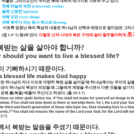
바울은 그리스도인이 누리는 복에 대하여 네가지로 가르쳐 주고 있다
.
첫째 하늘에 속한
in heavenly realms
둘째 신령한
Spiritual
셋째 모든
every things
넷째 복주다 라는 동사 복으로
blessing
이토록 엄청난 복의 핵심적 내용은 하나님의 선택과 예정으로 말미암은 그리
초
(
엡
1:4~5)
등
)
에 있다
.
이렇듯 신약 시대의 복은 구약과 달리 철두철미하게
복받는 삶을 살아야 합니까
?
should you want to live a blessed life?
이 기뻐하시기 때문이다
.
 a blessed life makes God happy
은 하나님의 자녀 이므로 마땅히 복된 삶을 살아갈 때 하나님께서는 우리의 삶
성이 하나님의 백성이 되었을 때 그들에게 계명을 주시면서 다른 것들을 섬기지
은혜 를
(
복을
)
베풀어 주신다고 하셨다
. (
출
20:3-7)
 have no other gods before me. 4“You shall not make for yourself an image in th
below. 5You shall not bow down to them or worship them; for I, the Lord your God,
the third and fourth generation of those who hate me, 6but showing love to a 
s.7“You shall not misuse the name of the Lord your God, for the Lord will no
3-7)
께서 복받는 말씀을 주셨기 때문이다
.