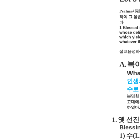
Psalms
시편
하여 그 율
다
1 Blessed 
whose deli
which yiel
whatever t
설교음성파일
A.
복
Wha
인생
수로
분명한 
고대에
하였다
.
1.
옛 선진
Blessi
1)
수
(L