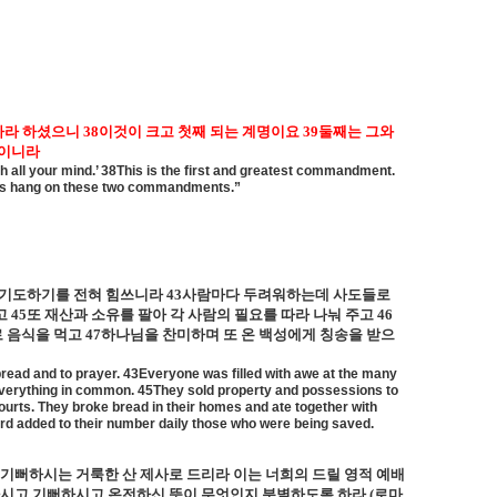
하라 하셨으니
38
이것이 크고 첫째 되는 계명이요
39
둘째는 그와
령이니라
th all your mind.’ 38This is the first and greatest commandment.
phets hang on these two commandments.”
 기도하기를 전혀 힘쓰니라
43
사람마다 두려워하는데 사도들로
고
45
또 재산과 소유를 팔아 각 사람의 필요를 따라 나눠 주고
46
로 음식을 먹고
47
하나님을 찬미하며 또 온 백성에게 칭송을 받으
bread and to prayer. 43Everyone was filled with awe at the many
everything in common. 45They sold property and possessions to
urts. They broke bread in their homes and ate together with
Lord added to their number daily those who were being saved.
기뻐하시는 거룩한 산 제사로 드리라 이는 너희의 드릴 영적 예배
선하시고 기뻐하시고 온전하신 뜻이 무엇인지 분별하도록 하라
(
로마