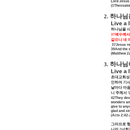
Lord Jesus C
(1Thessalon
하나님
2.
Live a 
하나님을 사
37
예수께서
같으니 네 
37Jesus re
39And the s
(Matthew 2
하나님
3.
Live a 
초대교회성
인하여 기사
날마다 마음
니 주께서 
42They devo
wonders and
give to any
glad and si
(Acts 2:42-
그러므로 형
니라
2
너희