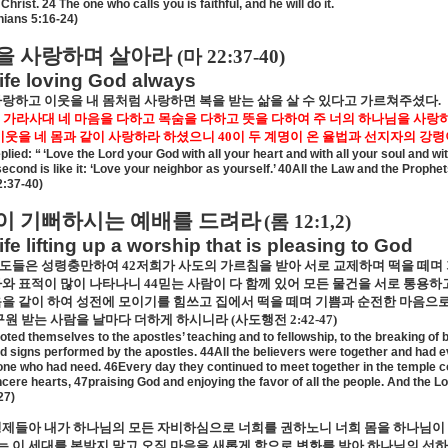
hrist. 24 The one who calls you is faithful, and he will do it.
ians 5:16-24)
을 사랑하며 살아라
(
마
22:37-40)
life loving God always
랑하고 이웃을 내 몸처럼 사랑하면 복을 받는 삶을 살 수 있다고 가르쳐주셨다
.
 가라사대 네 마음을 다하고 목숨을 다하고 뜻을 다하여 주 너의 하나님을 사랑
이웃을 네 몸과 같이 사랑하라 하셨으니
40
이 두 계명이 온 율법과 선지자의 강
plied: “
‘
Love the Lord your God with all your heart and with all your soul and wi
econd is like it: ‘Love your neighbor as yourself.’ 40All the Law and the Pro
2:37-40)
이 기뻐하시는 예배를 드려라
(
롬
12:1,2)
life lifting up a worship that is pleasing to God
도들은 성령충만하여
42
저희가 사도의 가르침을 받아 서로 교제하며 떡을 떼며
와 표적이 많이 나타나니
44
믿는 사람이 다 함께 있어 모든 물건을 서로 통용하
을 같이 하여 성전에 모이기를 힘쓰고 집에서 떡을 떼며 기쁨과 순전한 마음으
구원 받는 사람을 날마다 더하게 하시니라
(
사도행전
2:42-47)
ted themselves to the apostles’ teaching and to fellowship, to the breaking of 
 signs performed by the apostles. 44All the believers were together and had 
one who had need. 46Every day they continued to meet together in the temple co
ncere hearts, 47praising God and enjoying the favor of all the people. And the 
27)
제들아 내가 하나님의 모든 자비하심으로 너희를 권하노니 너희 몸을 하나님이 
는 이 세대를 본받지 말고 오직 마음을 새롭게 함으로 변화를 받아 하나님의 