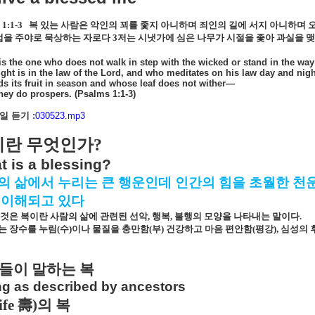
1:1-3
복 있는 사람은 악인의 꾀를 좇지 아니하며 죄인의 길에 서지 아니하며 
법을 주야로 묵상하는 자로다
3
저는 시냇가에 심은 나무가 시절을 좇아 과실을 
is the one who does not walk in step with the wicked or stand in the way
ght is in the law of the Lord, and who meditates on his law day and night
ds its fruit in season and whose leaf does not wither—
hey do prospers. (Psalms 1:1-3)
 듣기 :
030523.mp3
이란 무엇인가
?
t is a blessing?
의 삶에서 누리는 큰 행운인데 인간의 힘을 초월한 
 이해되고 있다
것은 복이란 사람의 삶에 관련된 선악
,
행복
,
불행의 모양을 나타내는 말이다
.
는 장수를 누림
(
수
)
이나 물질을 충만함
(
부
)
건강하고 마음 편안함
(
평강
),
심성의 
들이 말하는 복
ng as described by ancestors
ife
壽
)
의 복