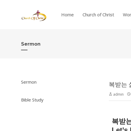
Home
Church of Christ
Wor
Sermon
Sermon
복받는 삶을
admin
Bible Study
복받는
Let’s 