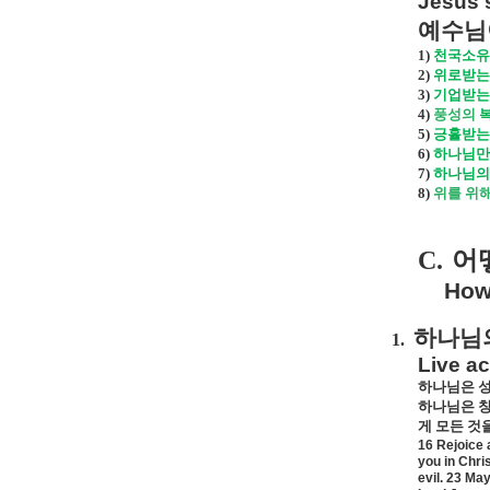
Jesus s
예수님
1)
천국소
2)
위로받
3)
기업받
4)
풍성의
5)
긍휼받
6)
하나님
7)
하나님의
8)
위를 위
C.
어
How 
하나님
1.
Live ac
하나님은 성
하나님은 창
게 모든 것
16 Rejoice a
you in Chri
evil. 23 Ma