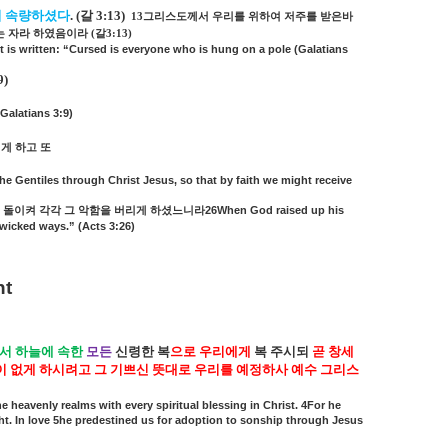
서 속량하셨다
. (
갈
3:13)
13
그리스도께서 우리를 위하여 저주를 받은바
는 자라 하였음이라
(
갈
3:13)
t is written: “Cursed is everyone who is hung on a pole (Galatians
9)
Galatians 3:9)
게 하고 또
e Gentiles through Christ Jesus, so that by faith we might receive
26When God raised up his
돌이켜
각각
그
악함을
버리게
하셨느니라
 wicked ways.” (Acts 3:26)
격
nt
서 하늘에 속한
모든
신령한 복
으로 우리에게
복 주시되
곧 창세
이 없게 하시려고 그 기쁘신 뜻대로 우리를 예정하사 예수 그리스
 heavenly realms with every spiritual blessing in Christ. 4For he
ght. In love 5he predestined us for adoption to sonship through Jesus