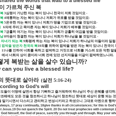
hared the words that lead to a blessed life
이 가르쳐 주신 복
유복
3
심령이 가난한 자는 복이 있나니 천국이 저희 것임이요
-
는복
4
애통하는 자는 복이 있나니 저희가 위로를 받을 것임이요
-
는복
5
온유한 자는 복이 있나니 저희가 땅을 기업으로 받을 것임이요
-
복
6
의에 주리고 목마른 자는 복이 있나니 저희가 배부를 것임이요
-
는복
7
긍휼히 여기는 자는 복이 있나니 저희가 긍휼히 여김을 받을 것임이요
-
만남
8
마음이 청결한 자는 복이 있나니 저희가 하나님을 볼 것임이요
-
 자녀가 되는 복
9
화평케 하는 자는 복이 있나니 저희가 하나님의 아들이라 일
해 핍박을 받은자
천국의 복
10
의를 위하여 핍박을 받은 자는 복이 있나니 천국이
11
나를 인하여 너희를 욕하고 핍박하고 거짓으로 너희를 거스려 모든 악한 말
에서 너희의 상이 큼이라 너희 전에 있던 선지자들을 이같이 핍박하였느니라
.
떻게 복받는 삶을 살수 있습니까
?
can you live a blessed life?
의 뜻대로 살아라
(
살전
5:16-24)
cording to God’s will
도들이 이땅에 살면서 항상 기뻐하고 즐거워하며 하나님이 주신 은혜를 생각하
조때에도 모든 것을 창조하시고 하나님이 창조하신 뜻대로 세상이 운행 되는 것
을 맡기시면서 다스리고 관리하고 번성시키라고 하셨으니 그대로 아멘으로 행하
lways, 17 pray continually, 18give thanks in all circumstances; for this is God’s 
st Jesus.19 Do not quench the Spirit. 20 Do not treat prophecies with contempt 21
y God himself, the God of peace, sanctify you through and through. May your who