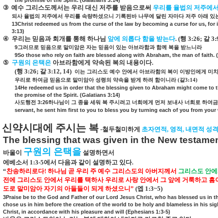
the promise of the Spirit. (Galatians 3:14)
③
예수 그리스도께서는 우리 대신 저주를 받음으로써
우리를 율법의 저주에
되사 율법의 저주에서 우리를 속량하셨으니 기록된바 나무에 달린 자마다 저주 아래 있
13Christ redeemed us from the curse of the law by becoming a curse for us, for i
3:13)
④
우리는 믿음과 회개를 통해 하나님
앞에 의롭다 함을 받는다
. (
행
3:26;
갈
3:
9
그러므로
믿음으로
말미암은
자는
믿음이
있는
아브라함과
함께
복을
받느니라
9So those who rely on faith are blessed along with Abraham, the man of faith. (
⑤
구원의 은택은
아브라함에게 약속된 복의 내용이다
.
(
행
3:26;
갈
3:12, 14)
이는 그리스도 예수 안에서 아브라함의 복이 이방인에게 미치
우리로 하여금 믿음으로 말미암아 성령의 약속을 받게 하려 함이니라
(
갈
3:14)
14He redeemed us in order that the blessing given to Abraham might come to th
the promise of the Spirit. (Galatians 3:14)
3:26
사도행전
하나님이
그
종을
세워
복
주시려고
너희에게
먼저
보내사
너희로
하여금
servant, he sent him first to you to bless you by turning each of you from your
신약시대에 주시는 복
-
철두철미하게
초자연적
,
영적
,
내면적 성
The blessing that was given in the New testame
구원의 은택을
바울이
설명하면서
에베소서
1:3-5
에서 다음과 같이 설명하고 있다
.
“
찬송하리로다
!
하나님 곧 우리 주 예수 그리스도의 아버지께서
그리스도 안에
전에 그리스도 안에서 우리를 택하사 우리로 사랑 안에서 그 앞에 거룩하고 흠
도로 말미암아 자기의 아들들이 되게 하셨으니”
(
엡
1:3~5)
3Praise be to the God and Father of our Lord Jesus Christ, who has blessed us in the
chose us in him before the creation of the world to be holy and blameless in his si
Christ, in accordance with his pleasure and will (Ephesians 1:3-5)