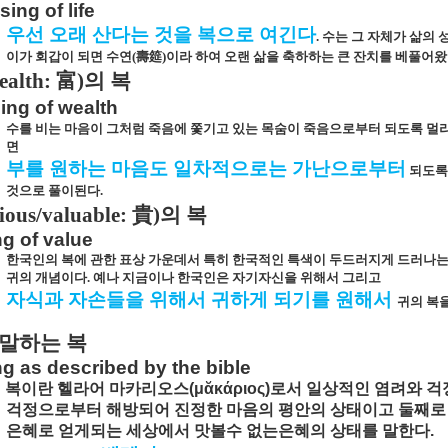
sing of life
우선 오래 산다는 것을 복으로 여긴다
.
수는 그 자체가 삶의 
이가 회갑이 되면 수연
(
壽筵
)
이라 하여 오랜 삶을 축하하는 큰 잔치를 베풀어
ealth:
富
)
의 복
ing of wealth
수를 비는 마음이 그처럼 죽음에 쫓기고 있는 목숨이 죽음으로부터 되도록 멀
면
부를 원하는 마음도 일차적으로는 가난으로부터
되도록
것으로 풀이된다
.
cious/valuable:
貴
)
의 복
g of value
한국인의 복에 관한 표상 가운데서 특히 한국적인 특색이 두드러지게 드러나는
귀의 개념이다
.
예나 지금이나 한국인은 자기자신을 위해서 그리고
자식과 자손들을 위해서 귀하게 되기를 원해서
귀의 복
말하는 복
g as described by the bible
복이란
헬라어
마카리오스
(μᾰκάριος)
로서
일상적인
염려와
걱
걱정으로부터
해방되어
진정한
마음의
평안의
상태이고
둘째로
은혜로
얻게되는
세상에서
맛볼수
없는은혜의
상태를
말한다
.