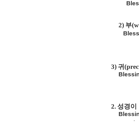
Bles
2)
부
(w
Bless
3)
귀
(pre
Blessin
2.
성경이 
Blessin
·