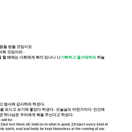
컬음을 받을 것임이요
 저희 것임이라
-
을 할 때에는 너희에게 복이 있나니
12
기뻐하고 즐거워하라
하늘
고 범사에 감사하라 하셨다
.
을 보시고 보기에 좋았다 하셨다
.
오늘날도 마찬가지다
.
인간에
면 하나님은 우리에게 복을 주신다고 하셨다
.
will for
but test them all; hold on to what is good, 22reject every kind of
le spirit, soul and body be kept blameless at the coming of our