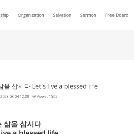
Skip to menu
ship
Organization
Salvation
Sermon
Free Board
 삽시다 Let’s live a blessed life
2023.03.04 12:09
Views : 1505
 삶을 삽시다
live a blessed life