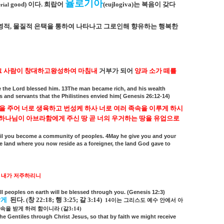
율로기아
good)
이다
.
희랍어
(eujlogiva)
는 복음이 갖다
rial
영적
,
물질적 은택을 통하여 나타나고 그로인해 향유하는 행복한
그 사람이 창대하고왕성하여 마침내
거부가 되어
양과 소가 떼를
e the Lord blessed him. 13The man became rich, and his wealth
 and servants that the Philistines envied him( Genesis 26:12-14)
을 주어 너로 생육하고 번성케 하사 너로 여러 족속을 이루게 하시
 하나님이 아브라함에게 주신 땅 곧 너의 우거하는 땅을 유업으로
il you become a community of peoples. 4May he give you and your
 land where you now reside as a foreigner, the land God gave to
 내가 저주하리니
ll peoples on earth will be blessed through you. (Genesis 12:3)
받게
된다
. (
창
22:18;
행
3:25;
갈
3:14)
14
이는 그리스도 예수 안에서 아
약속을 받게 하려 함이니라
(
갈
3:14)
e Gentiles through Christ Jesus, so that by faith we might receive