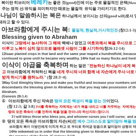
베레카
복이란 히브리어
는 좋은 것
(good)
인에 이는 주로 물질적인 은택
(
Mate
주는 영적 선
/
유익을 의미하지만 때로는 물질적
유익을 가리키기도 한다
.
나님이 말씀하시는 복은
하나님께서 보이시는 선의
(good will)
로서 
태라고 할 수 있다
.
아브라함에게 주시는 복
:
물질적
,
현실적
,
가시적인것
(
창
12:1-3)
Blessing given to Abraham
이삭이
그땅에서 농사하여 그 해애
백배나 얻었고
여호와께서 복을 주시므로 
이루고 노복이 심히 많으므로 불레셋 사람이 그를 시기하여
(
창
26:12-14)
12Isaac planted crops in that land and the same year reaped a hundredfold, becaus
continued to grow until he became very wealthy. 14He had so many flocks and herds
이삭이 야곱을 축복하며
하는 말은
"
전능하신 하나님이 네게 복
고
아브라함에게 허락하신 복을
네게 주시되 너와 함께 네 자손에게 주사 너로
받게 하시기를 원하노라
." (
창
28:3~4)
3May God Almighty bless you and make you fruitful and increase your numbers unt
descendants the blessing given to Abraham, so that you may take possession of the
Abraham
.
(Genesis 28
:3,4)
①
아브라함에게 주신 약속은
땅의 모든 백성이 복을 얻는 것
이었다
.
(
창
12:3;
갈
3:8)
3
너를 축복하는 자에게는 내가 복을 내리고 너를 저주하는
자에게는
땅의 모든 족속이 너를 인하여 복을 얻을 것이니라 하신지라
(
창
12:3)
3 I will bless those who bless you, and whoever curses you I will curse;
and a
②
땅의 모든 족속은 아브라함의 자손
(
씨
)
인
예수 그리스도로 말미암아 복을 
브라함의 복이 이방인에게 미치게 하고 또 우리로 하여금 믿음으로 말미암아 성령의 
14He redeemed us in order that the blessing given to Abraham might come to th